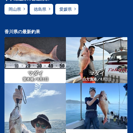
岡山県
徳島県
愛媛県
香川県の最新釣果
マダイ
マダイ
室本港／8月1日
白方漁港／8月1日