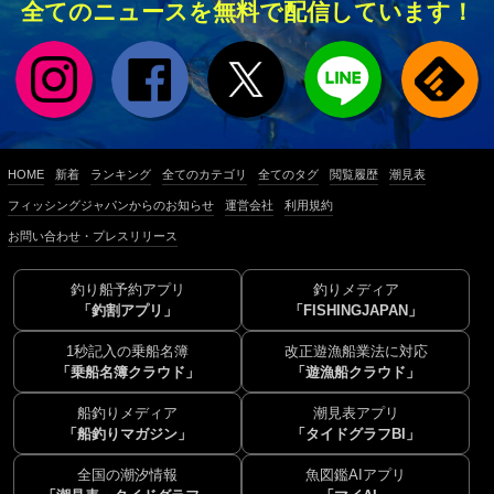
全てのニュースを無料で配信しています！
HOME
新着
ランキング
全てのカテゴリ
全てのタグ
閲覧履歴
潮見表
フィッシングジャパンからのお知らせ
運営会社
利用規約
お問い合わせ・プレスリリース
釣り船予約アプリ
釣りメディア
「釣割アプリ」
「FISHINGJAPAN」
1秒記入の乗船名簿
改正遊漁船業法に対応
「乗船名簿クラウド」
「遊漁船クラウド」
船釣りメディア
潮見表アプリ
「船釣りマガジン」
「タイドグラフBI」
全国の潮汐情報
魚図鑑AIアプリ