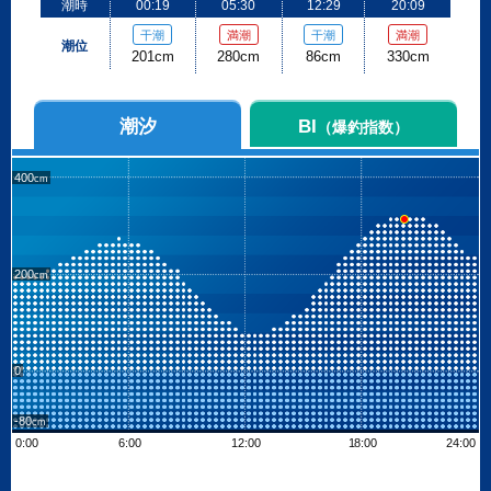
潮時
00:19
05:30
12:29
20:09
干潮
満潮
干潮
満潮
潮位
201cm
280cm
86cm
330cm
潮汐
BI
（爆釣指数）
400
200
0
-80
0:00
6:00
12:00
18:00
24:00
Leaflet
| ©
OpenStreetMap contributors