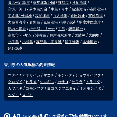
番の州西護岸
蓬莱海浜公園
箕浦港
谷尻漁港
高瀬川河口
男木島灯台
牛島
青木
積浦漁港
篠尾漁港
宇多津1号緑地
高尻海岸
白方漁港
香田波止
室沖漁港
大屋冨海岸
岩黒島
見目漁港
鶴羽漁港
多度津西護岸
肥地木漁港
松ケ浦マリーナ
手島
鍋島燈台
高松市・F地区
沙弥島
興津海水浴場
太鼓鼻
大的場
小手島
小槌島
高見島・高見港
浦生漁港
本浦漁港
蒲野漁港
香川県の人気魚種の釣果情報
マダイ
アオリイカ
マゴチ
キジハタ
ショウサイフグ
クロダイ
ヒラメ
シロギス
カサゴ
サワラ
トラフグ
カワハギ
コモンフグ
ヨコスジフエダイ
オオモンハタ
ヘダイ
スズキ
本日（2026年8月8日）の満潮と干潮の時間はいつです