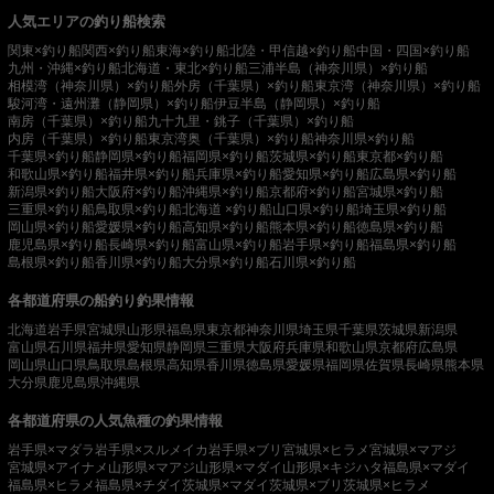
人気エリアの釣り船検索
関東×釣り船
関西×釣り船
東海×釣り船
北陸・甲信越×釣り船
中国・四国×釣り船
九州・沖縄×釣り船
北海道・東北×釣り船
三浦半島（神奈川県）×釣り船
相模湾（神奈川県）×釣り船
外房（千葉県）×釣り船
東京湾（神奈川県）×釣り船
駿河湾・遠州灘（静岡県）×釣り船
伊豆半島（静岡県）×釣り船
南房（千葉県）×釣り船
九十九里・銚子（千葉県）×釣り船
内房（千葉県）×釣り船
東京湾奥（千葉県）×釣り船
神奈川県×釣り船
千葉県×釣り船
静岡県×釣り船
福岡県×釣り船
茨城県×釣り船
東京都×釣り船
和歌山県×釣り船
福井県×釣り船
兵庫県×釣り船
愛知県×釣り船
広島県×釣り船
新潟県×釣り船
大阪府×釣り船
沖縄県×釣り船
京都府×釣り船
宮城県×釣り船
三重県×釣り船
鳥取県×釣り船
北海道 ×釣り船
山口県×釣り船
埼玉県×釣り船
岡山県×釣り船
愛媛県×釣り船
高知県×釣り船
熊本県×釣り船
徳島県×釣り船
鹿児島県×釣り船
長崎県×釣り船
富山県×釣り船
岩手県×釣り船
福島県×釣り船
島根県×釣り船
香川県×釣り船
大分県×釣り船
石川県×釣り船
各都道府県の船釣り釣果情報
北海道
岩手県
宮城県
山形県
福島県
東京都
神奈川県
埼玉県
千葉県
茨城県
新潟県
富山県
石川県
福井県
愛知県
静岡県
三重県
大阪府
兵庫県
和歌山県
京都府
広島県
岡山県
山口県
鳥取県
島根県
高知県
香川県
徳島県
愛媛県
福岡県
佐賀県
長崎県
熊本県
大分県
鹿児島県
沖縄県
各都道府県の人気魚種の釣果情報
岩手県×マダラ
岩手県×スルメイカ
岩手県×ブリ
宮城県×ヒラメ
宮城県×マアジ
宮城県×アイナメ
山形県×マアジ
山形県×マダイ
山形県×キジハタ
福島県×マダイ
福島県×ヒラメ
福島県×チダイ
茨城県×マダイ
茨城県×ブリ
茨城県×ヒラメ