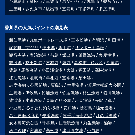
小豆島町
高松市
三豊市
東かがわ市
丸亀市
観音寺市
土庄町
さぬき市
坂出市
直島町
宇多津町
多度津町
香川県の人気ポイントの潮見表
新仁尾港
丸亀ボートレース場
三本松港
有明浜
引田港
詫間町ゴマジリ
津田港
坂手港
サンポート高松
観音寺港
庵治漁港
与島
坂出港
鎌野漁港
多度津港
志度港
林田新港
木材港
薦港
高松市・G地区
丸亀港
豊島
馬篠漁港
小田浦漁港
大部
福田港
高松漁港
江泊漁港
地蔵埼
牟礼港
室本港
須田港
志度海釣り公園跡地
粟島港
生里漁港
瀬戸大橋記念公園
生島港
伊吹島
竹浦漁港
竹居漁港
相生漁港
箱浦漁港
豊浜港
小磯漁港
直島釣り公園
吉見漁港
長崎ノ鼻
小豆島ふるさと村釣り桟橋
安戸港
櫃石島
脇元漁港
名部戸海水浴場
長浜漁港
遠手浜海水浴場
江の浜漁港
女木島海浜公園
千振島
仁老浜漁港
乃生漁港
泊港
あさぎ岬
宮浦港
高松港
津田埋立地
小与島