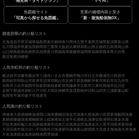
「潮見表・タイドグラフ」
「マイAI」
魚図鑑サイト
充実の補償内容と安さ
「写真から探せる魚図鑑」
「新・遊漁船保険DX」
都道府県の釣り船リスト
北海道
岩手県
宮城県
福島県
東京都
神奈川県
埼玉県
千葉県
茨城県
新潟県
富山県
石川県
福井県
愛知県
静岡県
三重県
大阪府
兵庫県
和歌山県
京都府
広島県
岡山県
山口県
鳥取県
島根県
高知県
香川県
徳島県
愛媛県
福岡県
長崎県
熊本県
大分県
鹿児島県
沖縄県
人気市町村の釣り船リスト
横須賀市
宗像市
横浜市
三浦市
いすみ市
鹿嶋市
鴨川市
日立市
勝浦市
小田原市
南房総市
和歌山市
富津市
沼津市
館山市
足柄下郡真鶴町
伊東市
明石市
北九州市
糸島市
小浜市
福岡市
知多郡南知多町
旭市
鎌倉市
広島市
江東区
熱海市
品川区
足柄下郡湯河原町
江戸川区
大田区
神栖市
賀茂郡南伊豆町
山武市
三浦郡葉山町
長岡市
平塚市
銚子市
境港市
人気港の釣り船リスト
神湊港
大原港
鐘崎漁港
間口漁港
鹿嶋旧港
金沢漁港
久慈漁港
小田原新港
飯岡漁港
真鶴港
腰越漁港
鹿嶋新港
上総湊港
加太港
手石港
岐志漁港
佐島港
明石港
走水港
宇佐美港
松輪江奈漁港
福浦港
寺泊港
乙浜漁港
金田漁港
金沢八景平潟
長井新宿港
片貝旧港
市堀川沿い
平潟港
外川漁港
那珂湊港
葉山鐙摺港
大洗港
太海漁港
大井漁港
片名漁港
姪浜漁港
波崎港
西津漁港