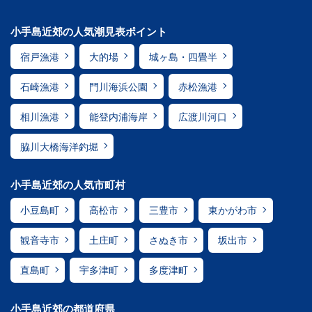
小手島近郊の人気潮見表ポイント
宿戸漁港
大的場
城ヶ島・四畳半
石崎漁港
門川海浜公園
赤松漁港
相川漁港
能登内浦海岸
広渡川河口
脇川大橋海洋釣堀
小手島近郊の人気市町村
小豆島町
高松市
三豊市
東かがわ市
観音寺市
土庄町
さぬき市
坂出市
直島町
宇多津町
多度津町
小手島近郊の都道府県