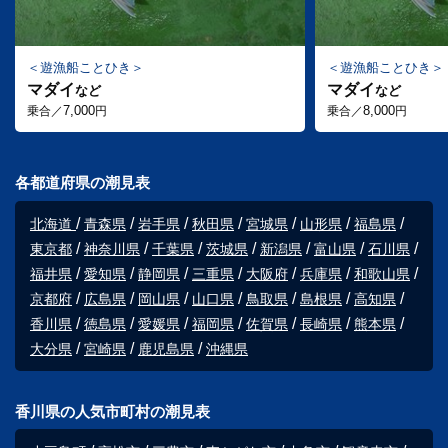
遊漁船ことひき
遊漁船ことひき
マダイ
マダイ
など
など
7,000
8,000
乗合／
円
乗合／
円
各都道府県の潮見表
北海道
青森県
岩手県
秋田県
宮城県
山形県
福島県
東京都
神奈川県
千葉県
茨城県
新潟県
富山県
石川県
福井県
愛知県
静岡県
三重県
大阪府
兵庫県
和歌山県
京都府
広島県
岡山県
山口県
鳥取県
島根県
高知県
香川県
徳島県
愛媛県
福岡県
佐賀県
長崎県
熊本県
大分県
宮崎県
鹿児島県
沖縄県
香川県の人気市町村の潮見表