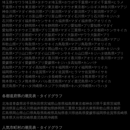
埼玉県×サワラ
埼玉県×タチウオ
埼玉県×ホウボウ
千葉県×マダイ
千葉県×ヒラメ
千葉県×イサキ
東京都×マアジ
東京都×タチウオ
東京都×シロギス
神奈川県×マアジ
神奈川県×マダイ
神奈川県×ブリ
新潟県×マダイ
新潟県×ブリ
新潟県×マアジ
富山県×アオリイカ
富山県×ブリ
富山県×マダイ
石川県×ブリ
石川県×キジハタ
石川県×マダイ
福井県×ケンサキイカ
福井県×マダイ
福井県×アオリイカ
静岡県×マダイ
静岡県×イサキ
静岡県×マアジ
愛知県×ブリ
愛知県×マダイ
愛知県×タチウオ
三重県×ブリ
三重県×マダイ
三重県×ヒラメ
京都府×ケンサキイカ
京都府×ブリ
京都府×マダイ
大阪府×マダイ
大阪府×サワラ
大阪府×ブリ
兵庫県×ブリ
兵庫県×マダイ
兵庫県×マダコ
和歌山県×マダイ
和歌山県×マアジ
和歌山県×ブリ
鳥取県×ケンサキイカ
鳥取県×マアジ
鳥取県×アオリイカ
岡山県×スズキ
岡山県×マダイ
岡山県×ヒラメ
広島県×マダイ
広島県×キジハタ
広島県×ブリ
山口県×マダイ
山口県×ケンサキイカ
山口県×キジハタ
徳島県×ブリ
徳島県×マアジ
徳島県×チダイ
香川県×マダイ
香川県×アオリイカ
香川県×マゴチ
愛媛県×マダイ
愛媛県×ブリ
愛媛県×キジハタ
高知県×カンパチ
高知県×アカアマダイ
高知県×イサキ
福岡県×マダイ
福岡県×ヤリイカ
福岡県×ケンサキイカ
佐賀県×マダイ
佐賀県×ヒラマサ
佐賀県×イサキ
長崎県×マダイ
長崎県×キジハタ
長崎県×オオモンハタ
熊本県×マダイ
熊本県×ヒラメ
熊本県×メバル
鹿児島県×マダイ
鹿児島県×ケンサキイカ
鹿児島県×アオハタ
沖縄県×スジアラ
沖縄県×キハダ
沖縄県×バラハタ
各都道府県の潮見表・タイドグラフ
北海道
青森県
岩手県
秋田県
宮城県
山形県
福島県
東京都
神奈川県
千葉県
茨城県
新潟県
富山県
石川県
福井県
愛知県
静岡県
三重県
大阪府
兵庫県
和歌山県
京都府
広島県
岡山県
山口県
鳥取県
島根県
高知県
香川県
徳島県
愛媛県
福岡県
佐賀県
長崎県
熊本県
大分県
宮崎県
鹿児島県
沖縄県
人気市町村の潮見表・タイドグラフ