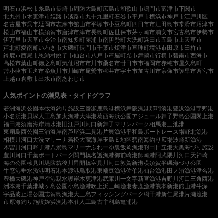
明石市
浜松市
糸島市
長崎市
周防大島町
広島市
和歌山市
鳴門市
富津市
下関市
北九州市
木更津市
姫路市
淡路市
九十九里町
石巻市
平戸市
横浜市
神戸市
江戸川区
名古屋市
呉市
延岡市
志摩市
館山市
平塚市
小豆島町
四日市市
江田島市
常滑市
沼津市
松山市
福山市
横須賀市
唐津市
津市
長島町
佐世保市
茅ヶ崎市
浦安市
宮古島市
伊勢市
伊万里市
天草市
今治市
南知多町
勝浦市
南伊勢町
大洗町
浜田市
五島市
上天草市
芦北町
愛南町
いわき市
大磯町
長門市
千葉市
焼津市
亘理町
境港市
田原市
臼杵市
鈴鹿市
西尾市
恩納村
銚子市
仙台市
八戸市
芦屋町
光市
舞鶴市
行橋市
碧南市
西海市
高松市
葉山町
徳之島町
気仙沼市
市川市
桑名市
廿日市市
福岡市
赤穂市
屋久島町
苫小牧市
玉名市
糸魚川市
川崎市
尾鷲市
柳井市
宇土市
加古川市
宗像市
諫早市
西宮市
上越市
倉敷市
出水市
南あわじ市
人気ポイントの潮見表・タイドグラフ
若洲海浜公園
本牧海釣り施設
三番瀬
鹿島港
横浜
舞阪漁港
那珂湊港
豊浜漁港
宇野港
小名浜港
貝塚人工島
加太漁港
大津港
葛西海浜公園
アジュール舞子
野島公園
閖上港
福田港
須磨海岸
清水港
旧江戸川河口
新舞子マリンパーク
相馬港
三池港
東扇島西公園
三浦海岸
南芦屋浜
二見港
片貝漁港
平和島ボートレース場
野北漁港
相模川河口
大洗マリーナ
若松
大蔵海岸
玉島Ｅ地区
碧南海釣り広場
波崎新漁港
木曽川河口
呼子港
八景島マリーナ
ふれーゆ裏
飯岡漁港
羽田
日立港
大黒海づり施設
豊川河口
千葉ポートパーク
関門橋
名護漁港
御前崎港
師崎港
阿武隈川河口
天神崎
海の公園
検見川堤防
筑後川昇開橋
室見川河口
敦賀新港
横須賀
平磯海づり公園
牛窓港
垂水漁港
明石港
本渡港
鳥取港
東幡豆漁港
佐伯港
仙台漁港
田ノ浦漁港
津名港
豊橋
大磯港
神戸空港親水護岸
木更津港
武庫川一文字
新宮漁港
吉野川河口
三角西港
洲本港
千葉港
城ヶ島公園
小島漁港
吹上浜
三崎漁港
妻鹿漁港
熊本新港
館山港
牛深
宇品波止場公園
志賀島漁港
大三島フィッシングパーク
網干港
新仁尾港
片瀬漁港
市原海釣り施設
姪浜漁港
本荘人工島
古宇利島
亀浦港