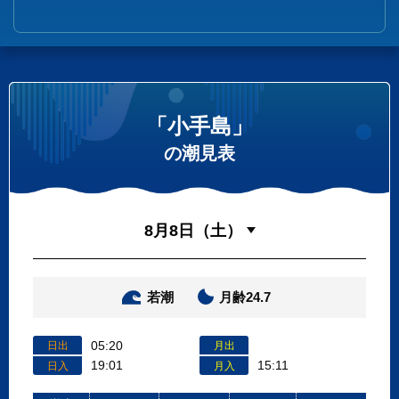
「小手島」
の潮見表
若潮
月齢24.7
05:20
日出
月出
19:01
15:11
日入
月入