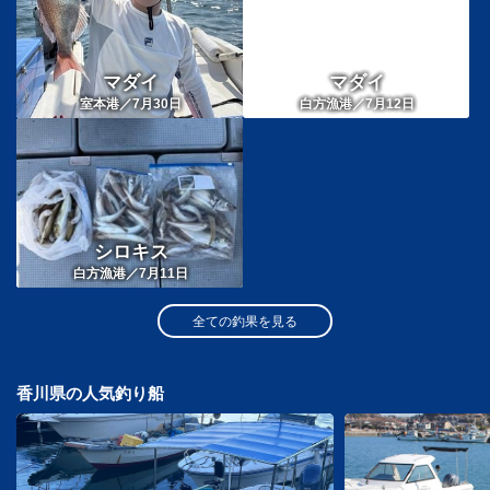
マダイ
マダイ
室本港／7月30日
白方漁港／7月12日
シロキス
白方漁港／7月11日
全ての釣果を見る
香川県の人気釣り船