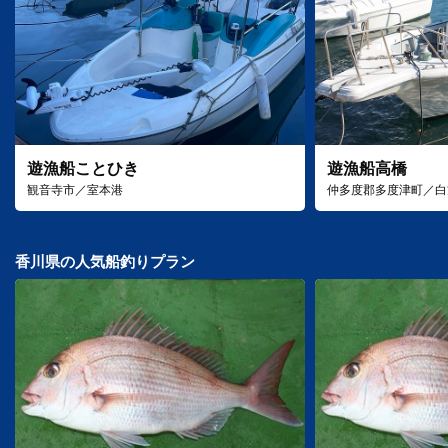
遊漁船ことひき
遊漁船高橋
観音寺市／室本港
仲多度郡多度津町／白
香川県の人気船釣りプラン