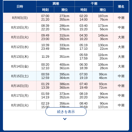
+
満潮
干潮
日時
潮名
−
時刻
潮位
時刻
潮位
07:00
273cm
02:20
197cm
8月9日(日)
中潮
21:20
355cm
14:00
76cm
08:39
286cm
03:40
173cm
8月10日(月)
中潮
22:20
376cm
15:20
56cm
09:49
310cm
04:30
149cm
8月11日(火)
大潮
23:00
392cm
16:20
36cm
10:39
333cm
05:19
130cm
8月12日(水)
大潮
23:49
399cm
17:10
22cm
05:59
116cm
8月13日(木)
11:29
351cm
大潮
17:59
20cm
00:20
400cm
06:30
106cm
8月14日(金)
大潮
12:10
361cm
18:39
28cm
00:59
395cm
07:00
99cm
8月15日(土)
中潮
12:59
364cm
19:19
46cm
01:29
386cm
07:40
93cm
8月16日(日)
中潮
13:39
360cm
19:49
72cm
01:59
373cm
08:19
90cm
8月17日(月)
中潮
14:19
352cm
20:20
104cm
02:19
356cm
08:40
90cm
8月18日(火)
中潮
15:00
339cm
20:59
137cm
続きを表示