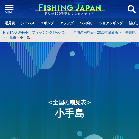
釣りが100倍楽しくなるメディア
潮見表
シーバス
エギング
アジング
バス釣り
ショアジギング
結び方
FISHING JAPAN（フィッシングジャパン）
全国の潮見表＜2026年最新版＞
香川県
丸亀市
小手島
＜全国の潮見表＞
小手島