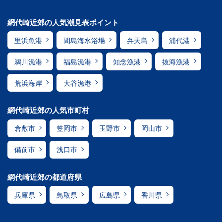
網代崎近郊の人気潮見表ポイント
里浜魚港
間島海水浴場
弁天島
浦代港
鵜川漁港
福島漁港
知念漁港
抜海漁港
荒浜海岸
大谷漁港
網代崎近郊の人気市町村
倉敷市
笠岡市
玉野市
岡山市
備前市
浅口市
網代崎近郊の都道府県
兵庫県
鳥取県
広島県
香川県