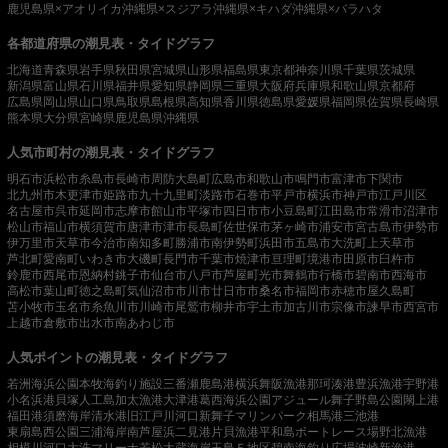
鹿児島県×アオリイカ
沖縄県×スジアラ
沖縄県×キハダ
沖縄県×バラハタ
各都道府県の潮見表・タイドグラフ
北海道
青森県
岩手県
秋田県
宮城県
山形県
福島県
東京都
神奈川県
千葉県
茨城県
新潟県
富山県
石川県
福井県
愛知県
静岡県
三重県
大阪府
兵庫県
和歌山県
京都府
広島県
岡山県
山口県
鳥取県
島根県
高知県
香川県
徳島県
愛媛県
福岡県
佐賀県
長崎県
熊本県
大分県
宮崎県
鹿児島県
沖縄県
人気市町村の潮見表・タイドグラフ
明石市
浜松市
糸島市
長崎市
周防大島町
広島市
和歌山市
鳴門市
富津市
下関市
北九州市
木更津市
姫路市
九十九里町
淡路市
石巻市
平戸市
横浜市
神戸市
江戸川区
名古屋市
呉市
延岡市
志摩市
館山市
平塚市
四日市市
小豆島町
江田島市
常滑市
沼津市
松山市
福山市
横須賀市
唐津市
津市
長島町
佐世保市
茅ヶ崎市
浦安市
宮古島市
伊勢市
伊万里市
天草市
今治市
南知多町
勝浦市
南伊勢町
浜田市
五島市
大洗町
上天草市
芦北町
愛南町
いわき市
大磯町
長門市
千葉市
焼津市
亘理町
境港市
田原市
臼杵市
鈴鹿市
西尾市
恩納村
銚子市
仙台市
八戸市
芦屋町
光市
舞鶴市
行橋市
碧南市
西海市
高松市
葉山町
徳之島町
気仙沼市
市川市
廿日市市
桑名市
福岡市
赤穂市
屋久島町
苫小牧市
玉名市
糸魚川市
川崎市
尾鷲市
柳井市
宇土市
加古川市
宗像市
諫早市
西宮市
上越市
倉敷市
出水市
南あわじ市
人気ポイントの潮見表・タイドグラフ
若洲海浜公園
本牧海釣り施設
三番瀬
鹿島港
横浜
舞阪漁港
那珂湊港
豊浜漁港
宇野港
小名浜港
貝塚人工島
加太漁港
大津港
葛西海浜公園
アジュール舞子
野島公園
閖上港
福田港
須磨海岸
清水港
旧江戸川河口
新舞子マリンパーク
相馬港
三池港
東扇島西公園
三浦海岸
南芦屋浜
二見港
片貝漁港
平和島ボートレース場
野北漁港