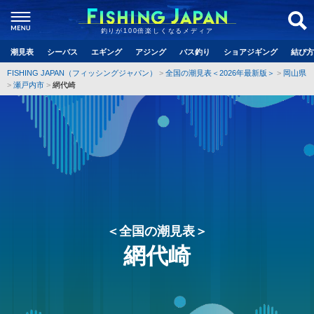
釣りが100倍楽しくなるメディア
潮見表
シーバス
エギング
アジング
バス釣り
ショアジギング
結び方
FISHING JAPAN（フィッシングジャパン）
全国の潮見表＜2026年最新版＞
岡山県
瀬戸内市
網代崎
＜全国の潮見表＞
網代崎