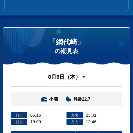
「網代崎」
の潮見表
小潮
月齢22.7
05:16
23:01
日出
月出
19:00
12:46
日入
月入