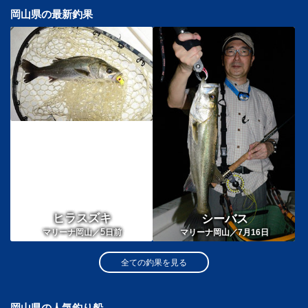
岡山県の最新釣果
ヒラスズキ
シーバス
5
マリーナ岡山／
日前
マリーナ岡山／7月16日
全ての釣果を見る
岡山県の人気釣り船