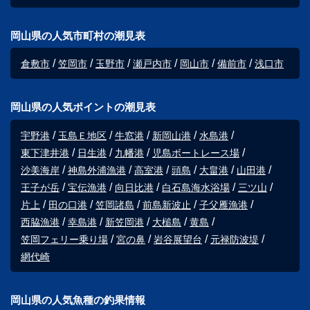
岡山県の人気市町村の潮見表
倉敷市
笠岡市
玉野市
瀬戸内市
岡山市
備前市
浅口市
岡山県の人気ポイントの潮見表
宇野港
玉島Ｅ地区
牛窓港
新岡山港
水島港
東下津井港
日生港
九幡港
児島ボートレース場
沙美海岸
神島外浦漁港
高室港
頭島
大畠港
山田港
王子が岳
宝伝漁港
向日比港
白石島海水浴場
三ツ山
片上
田の口港
笠岡諸島
前島新波止
子父雁漁港
西脇漁港
幸島港
新笠岡港
大槌島
黄島
笠岡フェリー乗り場
宮の鼻
岩谷展望台
元禄防波堤
網代崎
岡山県の人気魚種の釣果情報