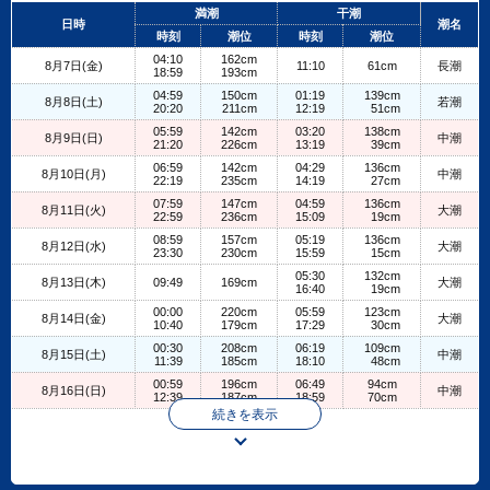
+
満潮
干潮
日時
潮名
−
時刻
潮位
時刻
潮位
04:10
162cm
8月7日(金)
11:10
61cm
長潮
18:59
193cm
04:59
150cm
01:19
139cm
8月8日(土)
若潮
20:20
211cm
12:19
51cm
05:59
142cm
03:20
138cm
8月9日(日)
中潮
21:20
226cm
13:19
39cm
06:59
142cm
04:29
136cm
8月10日(月)
中潮
22:19
235cm
14:19
27cm
07:59
147cm
04:59
136cm
8月11日(火)
大潮
22:59
236cm
15:09
19cm
08:59
157cm
05:19
136cm
8月12日(水)
大潮
23:30
230cm
15:59
15cm
05:30
132cm
8月13日(木)
09:49
169cm
大潮
16:40
19cm
00:00
220cm
05:59
123cm
8月14日(金)
大潮
10:40
179cm
17:29
30cm
00:30
208cm
06:19
109cm
8月15日(土)
中潮
11:39
185cm
18:10
48cm
00:59
196cm
06:49
94cm
8月16日(日)
中潮
12:39
187cm
18:59
70cm
続きを表示