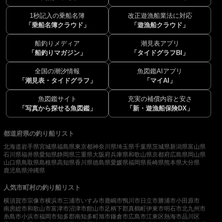
1秒記入の乗船名簿
改正遊漁船業法に対応
「乗船名簿クラウド」
「遊漁船クラウド」
船釣りメディア
潮見表アプリ
「船釣りマガジン」
「タイドグラフBI」
全国の潮汐情報
魚図鑑AIアプリ
「潮見表・タイドグラフ」
「マイAI」
魚図鑑サイト
充実の補償内容と安さ
「写真から探せる魚図鑑」
「新・遊漁船保険DX」
都道府県の釣り船リスト
北海道
岩手県
宮城県
福島県
東京都
神奈川県
埼玉県
千葉県
茨城県
新潟県
富山県
石川県
福井県
愛知県
静岡県
三重県
大阪府
兵庫県
和歌山県
京都府
広島県
岡山県
山口県
鳥取県
島根県
高知県
香川県
徳島県
愛媛県
福岡県
長崎県
熊本県
大分県
鹿児島県
沖縄県
人気市町村の釣り船リスト
横須賀市
宗像市
横浜市
三浦市
いすみ市
鹿嶋市
鴨川市
日立市
勝浦市
小田原市
南房総市
和歌山市
富津市
沼津市
館山市
足柄下郡真鶴町
伊東市
明石市
北九州市
糸島市
小浜市
福岡市
知多郡南知多町
旭市
鎌倉市
広島市
江東区
熱海市
品川区