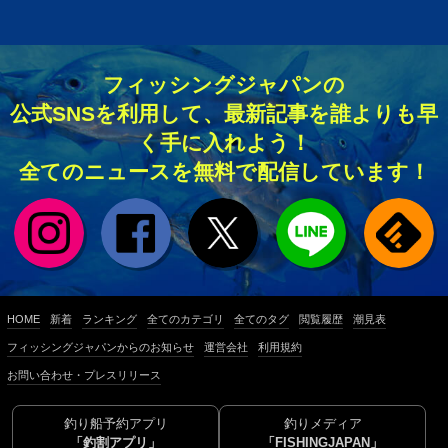
フィッシングジャパンの
公式SNSを利用して、最新記事を誰よりも早
く手に入れよう！
全てのニュースを無料で配信しています！
HOME
新着
ランキング
全てのカテゴリ
全てのタグ
閲覧履歴
潮見表
フィッシングジャパンからのお知らせ
運営会社
利用規約
お問い合わせ・プレスリリース
釣り船予約アプリ
釣りメディア
「釣割アプリ」
「FISHINGJAPAN」