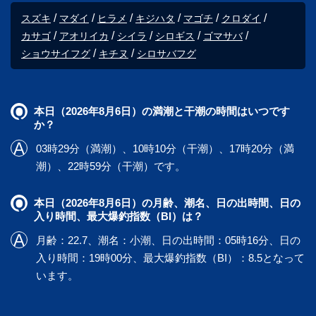
スズキ
マダイ
ヒラメ
キジハタ
マゴチ
クロダイ
カサゴ
アオリイカ
シイラ
シロギス
ゴマサバ
ショウサイフグ
キチヌ
シロサバフグ
本日（2026年8月6日）の満潮と干潮の時間はいつです
か？
03時29分（満潮）、10時10分（干潮）、17時20分（満
潮）、22時59分（干潮）です。
本日（2026年8月6日）の月齢、潮名、日の出時間、日の
入り時間、最大爆釣指数（BI）は？
月齢：22.7、潮名：小潮、日の出時間：05時16分、日の
入り時間：19時00分、最大爆釣指数（BI）：8.5となって
います。