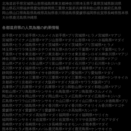
北海道
岩手県
宮城県
山形県
福島県
東京都
神奈川県
埼玉県
千葉県
茨城県
新潟県
富山県
石川県
福井県
愛知県
静岡県
三重県
大阪府
兵庫県
和歌山県
京都府
広島県
岡山県
山口県
鳥取県
島根県
高知県
香川県
徳島県
愛媛県
福岡県
佐賀県
長崎県
熊本県
大分県
鹿児島県
沖縄県
各都道府県の人気魚種の釣果情報
岩手県×マダラ
岩手県×スルメイカ
岩手県×ブリ
宮城県×ヒラメ
宮城県×マアジ
宮城県×アイナメ
山形県×マアジ
山形県×マダイ
山形県×キジハタ
福島県×マダイ
福島県×ヒラメ
福島県×チダイ
茨城県×マダイ
茨城県×ブリ
茨城県×ヒラメ
埼玉県×サワラ
埼玉県×タチウオ
埼玉県×ホウボウ
千葉県×マダイ
千葉県×ヒラメ
千葉県×イサキ
東京都×マアジ
東京都×タチウオ
東京都×シロギス
神奈川県×マアジ
神奈川県×マダイ
神奈川県×ブリ
新潟県×マダイ
新潟県×ブリ
新潟県×マアジ
富山県×アオリイカ
富山県×ブリ
富山県×マダイ
石川県×ブリ
石川県×キジハタ
石川県×マダイ
福井県×ケンサキイカ
福井県×マダイ
福井県×アオリイカ
静岡県×マダイ
静岡県×イサキ
静岡県×マアジ
愛知県×ブリ
愛知県×マダイ
愛知県×タチウオ
三重県×ブリ
三重県×マダイ
三重県×ヒラメ
京都府×ケンサキイカ
京都府×ブリ
京都府×マダイ
大阪府×マダイ
大阪府×サワラ
大阪府×ブリ
兵庫県×ブリ
兵庫県×マダイ
兵庫県×マダコ
和歌山県×マダイ
和歌山県×マアジ
和歌山県×ブリ
鳥取県×ケンサキイカ
鳥取県×マアジ
鳥取県×スルメイカ
岡山県×スズキ
岡山県×マダイ
岡山県×ヒラメ
広島県×マダイ
広島県×キジハタ
広島県×サワラ
山口県×ケンサキイカ
山口県×マダイ
山口県×キジハタ
徳島県×ブリ
徳島県×マアジ
徳島県×チダイ
香川県×マダイ
香川県×アオリイカ
香川県×マゴチ
愛媛県×マダイ
愛媛県×ブリ
愛媛県×キジハタ
高知県×カンパチ
高知県×アカアマダイ
高知県×マダイ
福岡県×マダイ
福岡県×ヤリイカ
福岡県×ケンサキイカ
佐賀県×マダイ
佐賀県×ヒラマサ
佐賀県×アカアマダイ
長崎県×マダイ
長崎県×キジハタ
長崎県×オオモンハタ
熊本県×マダイ
熊本県×ヒラメ
熊本県×メバル
鹿児島県×マダイ
鹿児島県×ケンサキイカ