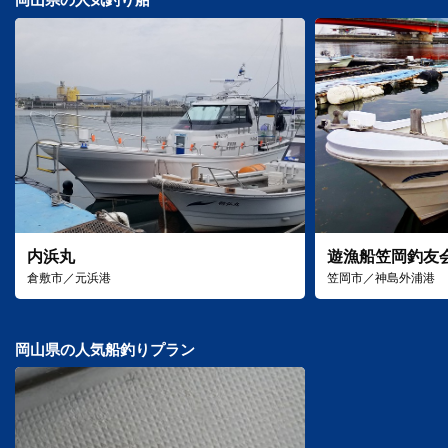
内浜丸
遊漁船笠岡釣友
倉敷市／元浜港
笠岡市／神島外浦港
岡山県の人気船釣りプラン