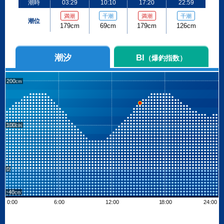
潮時
03:29
10:10
17:20
22:59
満潮
干潮
満潮
干潮
潮位
179cm
69cm
179cm
126cm
潮汐
BI
（爆釣指数）
200
100
0
-40
0:00
6:00
12:00
18:00
24:00
Leaflet
| ©
OpenStreetMap contributors