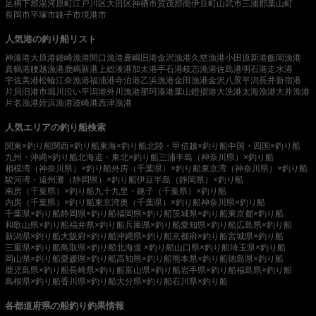
足柄下郡湯河原町
江戸川区
大田区
神栖市
賀茂郡南伊豆町
山武市
三浦郡葉山町
長岡市
平塚市
銚子市
境港市
人気港の釣り船リスト
神湊港
大原港
鐘崎漁港
間口漁港
鹿嶋旧港
金沢漁港
久慈漁港
小田原新港
飯岡漁港
真鶴港
腰越漁港
鹿嶋新港
上総湊港
加太港
手石港
岐志漁港
佐島港
明石港
走水港
宇佐美港
松輪江奈漁港
福浦港
寺泊港
乙浜漁港
金田漁港
金沢八景平潟
長井新宿港
片貝旧港
市堀川沿い
平潟港
外川漁港
那珂湊港
葉山鐙摺港
大洗港
太海漁港
大井漁港
片名漁港
姪浜漁港
波崎港
西津漁港
人気エリアの釣り船検索
関東×釣り船
関西×釣り船
東海×釣り船
北陸・甲信越×釣り船
中国・四国×釣り船
九州・沖縄×釣り船
北海道・東北×釣り船
三浦半島（神奈川県）×釣り船
相模湾（神奈川県）×釣り船
外房（千葉県）×釣り船
東京湾（神奈川県）×釣り船
駿河湾・遠州灘（静岡県）×釣り船
伊豆半島（静岡県）×釣り船
南房（千葉県）×釣り船
九十九里・銚子（千葉県）×釣り船
内房（千葉県）×釣り船
東京湾奥（千葉県）×釣り船
神奈川県×釣り船
千葉県×釣り船
静岡県×釣り船
福岡県×釣り船
茨城県×釣り船
東京都×釣り船
和歌山県×釣り船
福井県×釣り船
兵庫県×釣り船
愛知県×釣り船
広島県×釣り船
新潟県×釣り船
大阪府×釣り船
沖縄県×釣り船
京都府×釣り船
宮城県×釣り船
三重県×釣り船
鳥取県×釣り船
北海道 ×釣り船
山口県×釣り船
埼玉県×釣り船
岡山県×釣り船
愛媛県×釣り船
高知県×釣り船
熊本県×釣り船
徳島県×釣り船
鹿児島県×釣り船
長崎県×釣り船
富山県×釣り船
岩手県×釣り船
福島県×釣り船
島根県×釣り船
香川県×釣り船
大分県×釣り船
石川県×釣り船
各都道府県の船釣り釣果情報