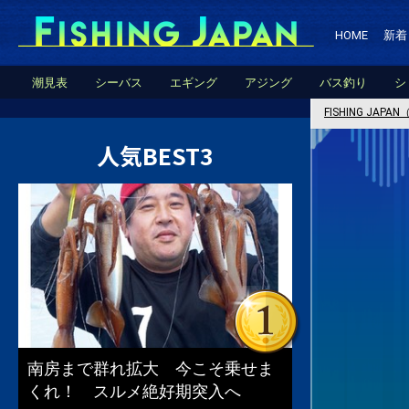
HOME
新着
潮見表
シーバス
エギング
アジング
バス釣り
シ
FISHING JA
人気BEST3
南房まで群れ拡大 今こそ乗せま
くれ！ スルメ絶好期突入へ