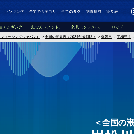
ランキング
全てのカテゴリ
全てのタグ
閲覧履歴
潮見表
ョアジギング
結び方（ノット）
釣具（タックル）
ロッド
PAN（フィッシングジャパン）
>
全国の潮見表＜2026年最新版＞
>
愛媛県
>
宇和島市
＜全国の