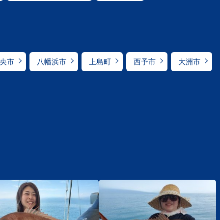
央市
八幡浜市
上島町
西予市
大洲市