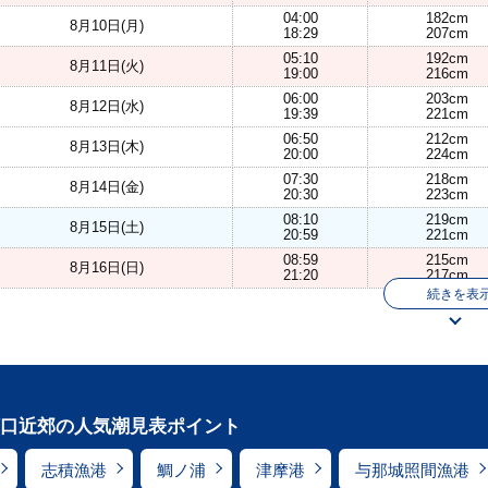
04:00
182cm
8月10日(月)
18:29
207cm
05:10
192cm
8月11日(火)
19:00
216cm
06:00
203cm
8月12日(水)
19:39
221cm
06:50
212cm
8月13日(木)
20:00
224cm
07:30
218cm
8月14日(金)
20:30
223cm
08:10
219cm
8月15日(土)
20:59
221cm
08:59
215cm
8月16日(日)
21:20
217cm
続きを表
口近郊の人気潮見表ポイント
志積漁港
鯛ノ浦
津摩港
与那城照間漁港