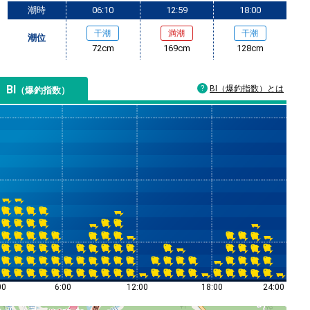
潮時
06:10
12:59
18:00
干潮
満潮
干潮
潮位
72cm
169cm
128cm
BI
BI（爆釣指数）とは
（爆釣指数）
00
6:00
12:00
18:00
24:00