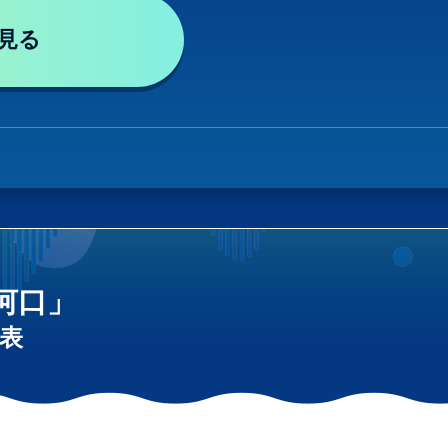
見る
河口」
表