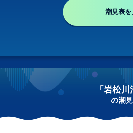
潮見表を
「岩松川
の潮見