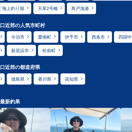
ぐ海上釣り堀
天草2号橋
島戸漁港
口近郊の人気市町村
今治市
愛南町
伊予市
西条市
四国中
新居浜市
松前町
口近郊の都道府県
徳島県
香川県
高知県
最新釣果