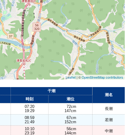
Leaflet
| ©
OpenStreetMap contributors
干潮
潮名
時刻
潮位
07:20
72cm
長潮
19:29
147cm
08:59
67cm
若潮
21:49
152cm
10:10
56cm
中潮
23:19
144cm