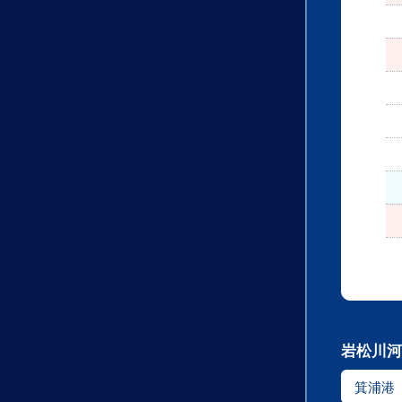
岩松川河
箕浦港