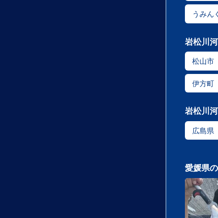
うみん
岩松川河
松山市
伊方町
岩松川河
広島県
愛媛県の