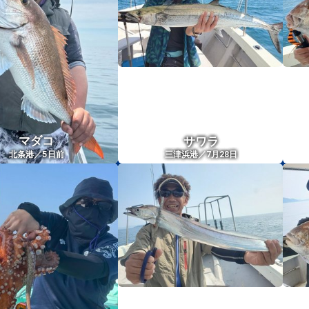
マダコ
サワラ
5
北条港／
日前
三津浜港／7月28日