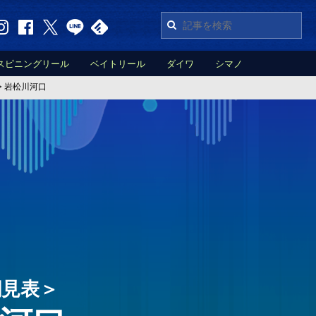
スピニングリール
ベイトリール
ダイワ
シマノ
>
岩松川河口
潮見表＞