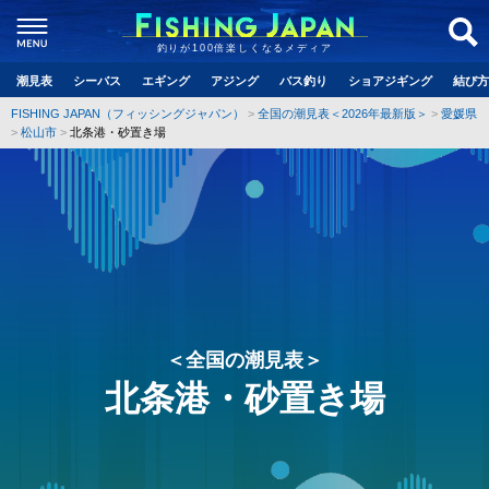
釣りが100倍楽しくなるメディア
潮見表
シーバス
エギング
アジング
バス釣り
ショアジギング
結び方
FISHING JAPAN（フィッシングジャパン）
全国の潮見表＜2026年最新版＞
愛媛県
松山市
北条港・砂置き場
＜全国の潮見表＞
北条港・砂置き場