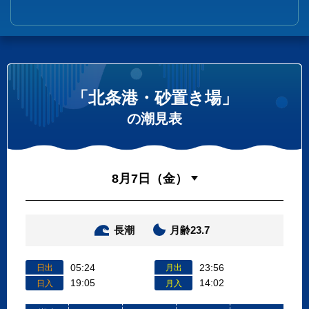
「北条港・砂置き場」
の潮見表
長潮
月齢23.7
05:24
23:56
日出
月出
19:05
14:02
日入
月入