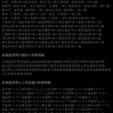
九州・沖縄×釣り船
北海道・東北×釣り船
三浦半島（神奈川県）×釣り船
相模湾（神奈川県）×釣り船
外房（千葉県）×釣り船
東京湾（神奈川県）×釣り船
駿河湾・遠州灘（静岡県）×釣り船
伊豆半島（静岡県）×釣り船
南房（千葉県）×釣り船
九十九里・銚子（千葉県）×釣り船
内房（千葉県）×釣り船
東京湾奥（千葉県）×釣り船
神奈川県×釣り船
千葉県×釣り船
静岡県×釣り船
福岡県×釣り船
茨城県×釣り船
東京都×釣り船
和歌山県×釣り船
福井県×釣り船
兵庫県×釣り船
愛知県×釣り船
広島県×釣り船
新潟県×釣り船
大阪府×釣り船
沖縄県×釣り船
京都府×釣り船
宮城県×釣り船
三重県×釣り船
鳥取県×釣り船
北海道 ×釣り船
山口県×釣り船
埼玉県×釣り船
岡山県×釣り船
愛媛県×釣り船
高知県×釣り船
熊本県×釣り船
徳島県×釣り船
鹿児島県×釣り船
長崎県×釣り船
富山県×釣り船
岩手県×釣り船
福島県×釣り船
島根県×釣り船
香川県×釣り船
大分県×釣り船
石川県×釣り船
各都道府県の船釣り釣果情報
北海道
岩手県
宮城県
山形県
福島県
東京都
神奈川県
埼玉県
千葉県
茨城県
新潟県
富山県
石川県
福井県
愛知県
静岡県
三重県
大阪府
兵庫県
和歌山県
京都府
広島県
岡山県
山口県
鳥取県
島根県
高知県
香川県
徳島県
愛媛県
福岡県
佐賀県
長崎県
熊本県
大分県
鹿児島県
沖縄県
各都道府県の人気魚種の釣果情報
岩手県×マダラ
岩手県×スルメイカ
岩手県×ブリ
宮城県×ヒラメ
宮城県×マアジ
宮城県×アイナメ
山形県×マアジ
山形県×マダイ
山形県×キジハタ
福島県×マダイ
福島県×ヒラメ
福島県×チダイ
茨城県×マダイ
茨城県×ブリ
茨城県×ヒラメ
埼玉県×サワラ
埼玉県×タチウオ
埼玉県×ホウボウ
千葉県×マダイ
千葉県×ヒラメ
千葉県×イサキ
東京都×マアジ
東京都×タチウオ
東京都×シロギス
神奈川県×マアジ
神奈川県×マダイ
神奈川県×ブリ
新潟県×マダイ
新潟県×ブリ
新潟県×マアジ