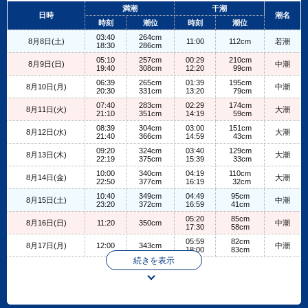
+
満潮
干潮
日時
潮名
−
時刻
潮位
時刻
潮位
03:40
264cm
8月8日(土)
11:00
112cm
若潮
18:30
286cm
05:10
257cm
00:29
210cm
8月9日(日)
中潮
19:40
308cm
12:20
99cm
06:39
265cm
01:39
195cm
8月10日(月)
中潮
20:30
331cm
13:20
79cm
07:40
283cm
02:29
174cm
8月11日(火)
大潮
21:10
351cm
14:19
59cm
08:39
304cm
03:00
151cm
8月12日(水)
大潮
21:40
366cm
14:59
43cm
09:20
324cm
03:40
129cm
8月13日(木)
大潮
22:19
375cm
15:39
33cm
10:00
340cm
04:19
110cm
8月14日(金)
大潮
22:50
377cm
16:19
32cm
10:40
349cm
04:49
95cm
8月15日(土)
中潮
23:20
372cm
16:59
41cm
05:20
85cm
8月16日(日)
11:20
350cm
中潮
17:30
58cm
05:59
82cm
8月17日(月)
12:00
343cm
中潮
18:00
83cm
続きを表示