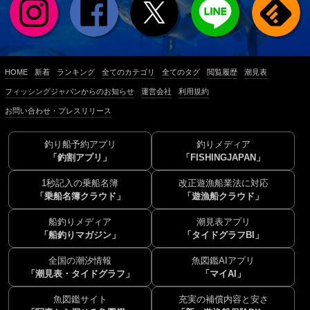
HOME
新着
ランキング
全てのカテゴリ
全てのタグ
閲覧履歴
潮見表
フィッシングジャパンからのお知らせ
運営会社
利用規約
お問い合わせ・プレスリリース
釣り船予約アプリ
釣りメディア
「釣割アプリ」
「FISHINGJAPAN」
1秒記入の乗船名簿
改正遊漁船業法に対応
「乗船名簿クラウド」
「遊漁船クラウド」
船釣りメディア
潮見表アプリ
「船釣りマガジン」
「タイドグラフBI」
全国の潮汐情報
魚図鑑AIアプリ
「潮見表・タイドグラフ」
「マイAI」
魚図鑑サイト
充実の補償内容と安さ