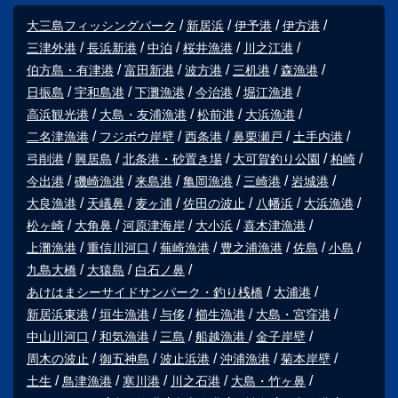
大三島フィッシングパーク
新居浜
伊予港
伊方港
三津外港
長浜新港
中泊
桜井漁港
川之江港
伯方島・有津港
富田新港
波方港
三机港
森漁港
日振島
宇和島港
下灘漁港
今治港
堀江漁港
高浜観光港
大島・友浦漁港
松前港
大浜漁港
二名津漁港
フジボウ岸壁
西条港
鼻栗瀬戸
土手内港
弓削港
興居島
北条港・砂置き場
大可賀釣り公園
柏崎
今出港
磯崎漁港
来島港
亀岡漁港
三崎港
岩城港
大良漁港
天嶬鼻
麦ヶ浦
佐田の波止
八幡浜
大浜漁港
松ヶ崎
大角鼻
河原津海岸
大小浜
喜木津漁港
上灘漁港
重信川河口
蕪崎漁港
豊之浦漁港
佐島
小島
九島大橋
大猿島
白石ノ鼻
あけはまシーサイドサンパーク・釣り桟橋
大浦港
新居浜東港
垣生漁港
与侈
櫛生漁港
大島・宮窪港
中山川河口
和気漁港
三島
船越漁港
金子岸壁
周木の波止
御五神島
波止浜港
沖浦漁港
菊本岸壁
土生
鳥津漁港
寒川港
川之石港
大島・竹ヶ鼻