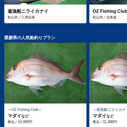
遊漁船ニライカナイ
OZ Fishing Clu
松山市／三津浜港
松山市／北条港
愛媛県の人気船釣りプラン
OZ Fishing Club
遊漁船ニライカナ
マダイ
マダイ
など
など
12,000
11,000
乗合／
円
乗合／
円