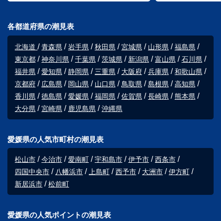
各都道府県の潮見表
北海道
青森県
岩手県
秋田県
宮城県
山形県
福島県
東京都
神奈川県
千葉県
茨城県
新潟県
富山県
石川県
福井県
愛知県
静岡県
三重県
大阪府
兵庫県
和歌山県
京都府
広島県
岡山県
山口県
鳥取県
島根県
高知県
香川県
徳島県
愛媛県
福岡県
佐賀県
長崎県
熊本県
大分県
宮崎県
鹿児島県
沖縄県
愛媛県の人気市町村の潮見表
松山市
今治市
愛南町
宇和島市
伊予市
西条市
四国中央市
八幡浜市
上島町
西予市
大洲市
伊方町
新居浜市
松前町
愛媛県の人気ポイントの潮見表