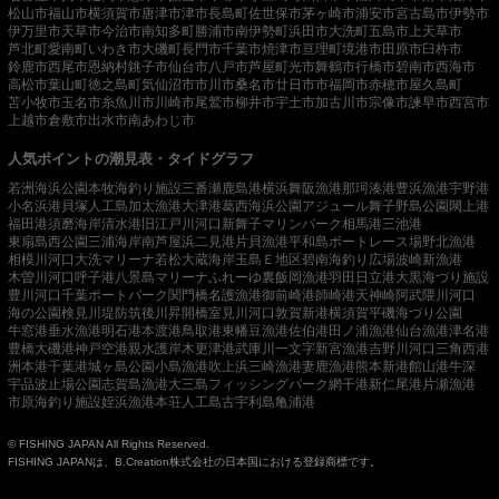
松山市
福山市
横須賀市
唐津市
津市
長島町
佐世保市
茅ヶ崎市
浦安市
宮古島市
伊勢市
伊万里市
天草市
今治市
南知多町
勝浦市
南伊勢町
浜田市
大洗町
五島市
上天草市
芦北町
愛南町
いわき市
大磯町
長門市
千葉市
焼津市
亘理町
境港市
田原市
臼杵市
鈴鹿市
西尾市
恩納村
銚子市
仙台市
八戸市
芦屋町
光市
舞鶴市
行橋市
碧南市
西海市
高松市
葉山町
徳之島町
気仙沼市
市川市
桑名市
廿日市市
福岡市
赤穂市
屋久島町
苫小牧市
玉名市
糸魚川市
川崎市
尾鷲市
柳井市
宇土市
加古川市
宗像市
諫早市
西宮市
上越市
倉敷市
出水市
南あわじ市
人気ポイントの潮見表・タイドグラフ
若洲海浜公園
本牧海釣り施設
三番瀬
鹿島港
横浜
舞阪漁港
那珂湊港
豊浜漁港
宇野港
小名浜港
貝塚人工島
加太漁港
大津港
葛西海浜公園
アジュール舞子
野島公園
閖上港
福田港
須磨海岸
清水港
旧江戸川河口
新舞子マリンパーク
相馬港
三池港
東扇島西公園
三浦海岸
南芦屋浜
二見港
片貝漁港
平和島ボートレース場
野北漁港
相模川河口
大洗マリーナ
若松
大蔵海岸
玉島Ｅ地区
碧南海釣り広場
波崎新漁港
木曽川河口
呼子港
八景島マリーナ
ふれーゆ裏
飯岡漁港
羽田
日立港
大黒海づり施設
豊川河口
千葉ポートパーク
関門橋
名護漁港
御前崎港
師崎港
天神崎
阿武隈川河口
海の公園
検見川堤防
筑後川昇開橋
室見川河口
敦賀新港
横須賀
平磯海づり公園
牛窓港
垂水漁港
明石港
本渡港
鳥取港
東幡豆漁港
佐伯港
田ノ浦漁港
仙台漁港
津名港
豊橋
大磯港
神戸空港親水護岸
木更津港
武庫川一文字
新宮漁港
吉野川河口
三角西港
洲本港
千葉港
城ヶ島公園
小島漁港
吹上浜
三崎漁港
妻鹿漁港
熊本新港
館山港
牛深
宇品波止場公園
志賀島漁港
大三島フィッシングパーク
網干港
新仁尾港
片瀬漁港
市原海釣り施設
姪浜漁港
本荘人工島
古宇利島
亀浦港
© FISHING JAPAN All Rights Reserved.
FISHING JAPANは、B.Creation株式会社の日本国における登録商標です。