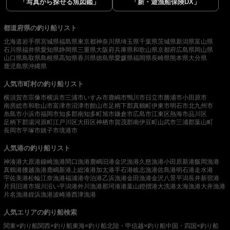
「写真から探せる魚図鑑」
「新・遊漁船保険DX」
都道府県の釣り船リスト
北海道
岩手県
宮城県
福島県
東京都
神奈川県
埼玉県
千葉県
茨城県
新潟県
富山県
石川県
福井県
愛知県
静岡県
三重県
大阪府
兵庫県
和歌山県
京都府
広島県
岡山県
山口県
鳥取県
島根県
高知県
香川県
徳島県
愛媛県
福岡県
長崎県
熊本県
大分県
鹿児島県
沖縄県
人気市町村の釣り船リスト
横須賀市
宗像市
横浜市
三浦市
いすみ市
鹿嶋市
鴨川市
日立市
勝浦市
小田原市
南房総市
和歌山市
富津市
沼津市
館山市
足柄下郡真鶴町
伊東市
明石市
北九州市
糸島市
小浜市
福岡市
知多郡南知多町
旭市
鎌倉市
広島市
江東区
熱海市
品川区
足柄下郡湯河原町
江戸川区
大田区
神栖市
賀茂郡南伊豆町
山武市
三浦郡葉山町
長岡市
平塚市
銚子市
境港市
人気港の釣り船リスト
神湊港
大原港
鐘崎漁港
間口漁港
鹿嶋旧港
金沢漁港
久慈漁港
小田原新港
飯岡漁港
真鶴港
腰越漁港
鹿嶋新港
上総湊港
加太港
手石港
岐志漁港
佐島港
明石港
走水港
宇佐美港
松輪江奈漁港
福浦港
寺泊港
乙浜漁港
金田漁港
金沢八景平潟
長井新宿港
片貝旧港
市堀川沿い
平潟港
外川漁港
那珂湊港
葉山鐙摺港
大洗港
太海漁港
大井漁港
片名漁港
姪浜漁港
波崎港
西津漁港
人気エリアの釣り船検索
関東×釣り船
関西×釣り船
東海×釣り船
北陸・甲信越×釣り船
中国・四国×釣り船