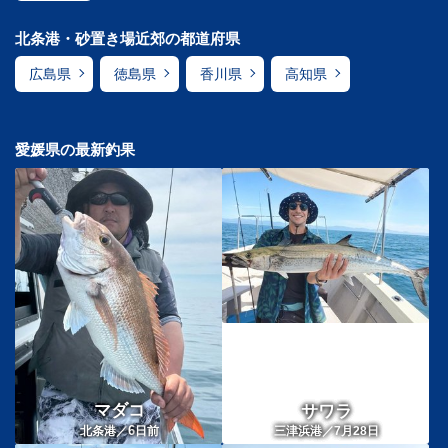
北条港・砂置き場近郊の都道府県
広島県
徳島県
香川県
高知県
愛媛県の最新釣果
マダコ
サワラ
6
北条港／
日前
三津浜港／7月28日