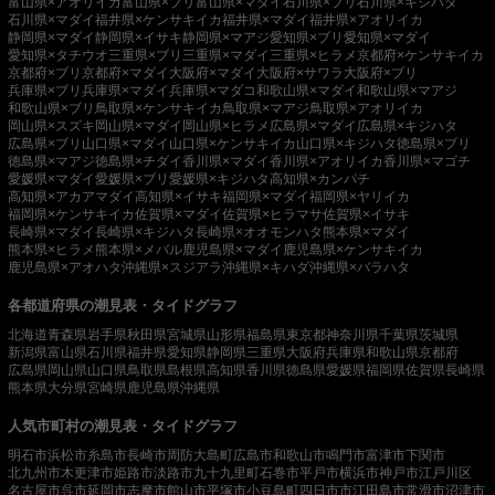
富山県×アオリイカ
富山県×ブリ
富山県×マダイ
石川県×ブリ
石川県×キジハタ
石川県×マダイ
福井県×ケンサキイカ
福井県×マダイ
福井県×アオリイカ
静岡県×マダイ
静岡県×イサキ
静岡県×マアジ
愛知県×ブリ
愛知県×マダイ
愛知県×タチウオ
三重県×ブリ
三重県×マダイ
三重県×ヒラメ
京都府×ケンサキイカ
京都府×ブリ
京都府×マダイ
大阪府×マダイ
大阪府×サワラ
大阪府×ブリ
兵庫県×ブリ
兵庫県×マダイ
兵庫県×マダコ
和歌山県×マダイ
和歌山県×マアジ
和歌山県×ブリ
鳥取県×ケンサキイカ
鳥取県×マアジ
鳥取県×アオリイカ
岡山県×スズキ
岡山県×マダイ
岡山県×ヒラメ
広島県×マダイ
広島県×キジハタ
広島県×ブリ
山口県×マダイ
山口県×ケンサキイカ
山口県×キジハタ
徳島県×ブリ
徳島県×マアジ
徳島県×チダイ
香川県×マダイ
香川県×アオリイカ
香川県×マゴチ
愛媛県×マダイ
愛媛県×ブリ
愛媛県×キジハタ
高知県×カンパチ
高知県×アカアマダイ
高知県×イサキ
福岡県×マダイ
福岡県×ヤリイカ
福岡県×ケンサキイカ
佐賀県×マダイ
佐賀県×ヒラマサ
佐賀県×イサキ
長崎県×マダイ
長崎県×キジハタ
長崎県×オオモンハタ
熊本県×マダイ
熊本県×ヒラメ
熊本県×メバル
鹿児島県×マダイ
鹿児島県×ケンサキイカ
鹿児島県×アオハタ
沖縄県×スジアラ
沖縄県×キハダ
沖縄県×バラハタ
各都道府県の潮見表・タイドグラフ
北海道
青森県
岩手県
秋田県
宮城県
山形県
福島県
東京都
神奈川県
千葉県
茨城県
新潟県
富山県
石川県
福井県
愛知県
静岡県
三重県
大阪府
兵庫県
和歌山県
京都府
広島県
岡山県
山口県
鳥取県
島根県
高知県
香川県
徳島県
愛媛県
福岡県
佐賀県
長崎県
熊本県
大分県
宮崎県
鹿児島県
沖縄県
人気市町村の潮見表・タイドグラフ
明石市
浜松市
糸島市
長崎市
周防大島町
広島市
和歌山市
鳴門市
富津市
下関市
北九州市
木更津市
姫路市
淡路市
九十九里町
石巻市
平戸市
横浜市
神戸市
江戸川区
名古屋市
呉市
延岡市
志摩市
館山市
平塚市
小豆島町
四日市市
江田島市
常滑市
沼津市