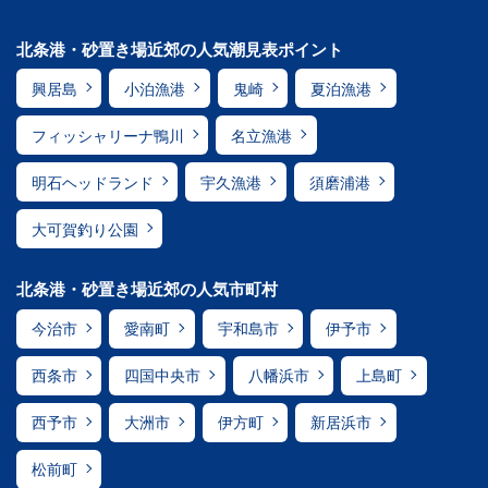
北条港・砂置き場近郊の人気潮見表ポイント
興居島
小泊漁港
鬼崎
夏泊漁港
フィッシャリーナ鴨川
名立漁港
明石ヘッドランド
宇久漁港
須磨浦港
大可賀釣り公園
北条港・砂置き場近郊の人気市町村
今治市
愛南町
宇和島市
伊予市
西条市
四国中央市
八幡浜市
上島町
西予市
大洲市
伊方町
新居浜市
松前町