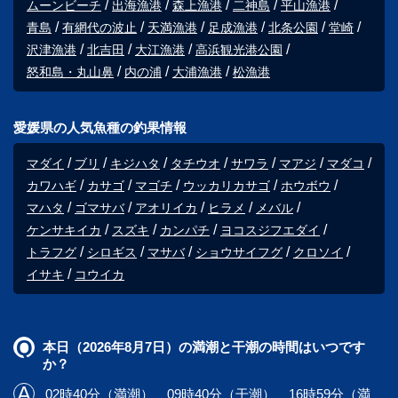
ムーンビーチ
出海漁港
森上漁港
二神島
平山漁港
青島
有網代の波止
天満漁港
足成漁港
北条公園
堂崎
沢津漁港
北吉田
大江漁港
高浜観光港公園
怒和島・丸山鼻
内の浦
大浦漁港
松漁港
愛媛県の人気魚種の釣果情報
マダイ
ブリ
キジハタ
タチウオ
サワラ
マアジ
マダコ
カワハギ
カサゴ
マゴチ
ウッカリカサゴ
ホウボウ
マハタ
ゴマサバ
アオリイカ
ヒラメ
メバル
ケンサキイカ
スズキ
カンパチ
ヨコスジフエダイ
トラフグ
シロギス
マサバ
ショウサイフグ
クロソイ
イサキ
コウイカ
本日（2026年8月7日）の満潮と干潮の時間はいつです
か？
02時40分（満潮）、09時40分（干潮）、16時59分（満