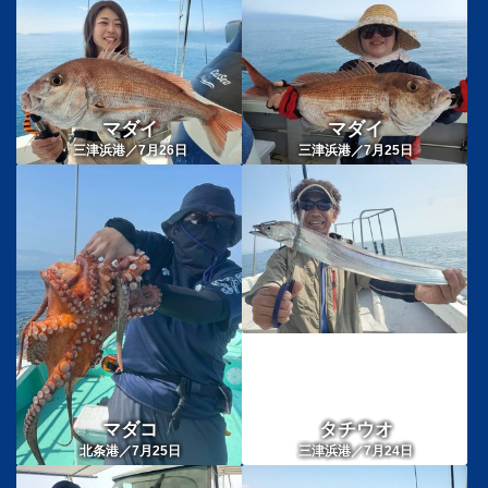
マダイ
マダイ
三津浜港／7月26日
三津浜港／7月25日
マダコ
タチウオ
北条港／7月25日
三津浜港／7月24日