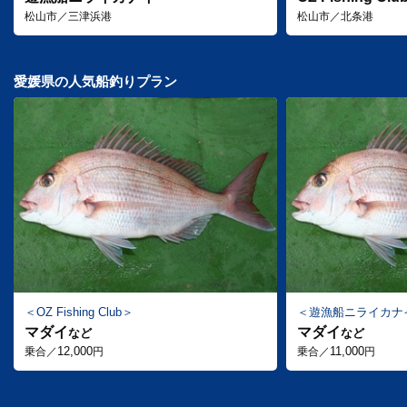
松山市／三津浜港
松山市／北条港
愛媛県の人気船釣りプラン
OZ Fishing Club
遊漁船ニライカナ
マダイ
マダイ
など
など
12,000
11,000
乗合／
円
乗合／
円