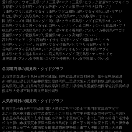
愛知県×タチウオ
三重県×ブリ
三重県×マダイ
三重県×ヒラメ
京都府×ケンサキイカ
京都府×ブリ
京都府×マダイ
大阪府×マダイ
大阪府×サワラ
大阪府×ブリ
兵庫県×ブリ
兵庫県×マダイ
兵庫県×マダコ
和歌山県×マダイ
和歌山県×マアジ
和歌山県×ブリ
鳥取県×ケンサキイカ
鳥取県×マアジ
鳥取県×アオリイカ
岡山県×スズキ
岡山県×マダイ
岡山県×ヒラメ
広島県×マダイ
広島県×キジハタ
広島県×ブリ
山口県×マダイ
山口県×ケンサキイカ
山口県×キジハタ
徳島県×ブリ
徳島県×マアジ
徳島県×チダイ
香川県×マダイ
香川県×アオリイカ
香川県×マゴチ
愛媛県×マダイ
愛媛県×ブリ
愛媛県×キジハタ
高知県×カンパチ
高知県×アカアマダイ
高知県×イサキ
福岡県×マダイ
福岡県×ヤリイカ
福岡県×ケンサキイカ
佐賀県×マダイ
佐賀県×ヒラマサ
佐賀県×イサキ
長崎県×マダイ
長崎県×キジハタ
長崎県×オオモンハタ
熊本県×マダイ
熊本県×ヒラメ
熊本県×メバル
鹿児島県×マダイ
鹿児島県×ケンサキイカ
鹿児島県×アオハタ
沖縄県×スジアラ
沖縄県×キハダ
沖縄県×バラハタ
各都道府県の潮見表・タイドグラフ
北海道
青森県
岩手県
秋田県
宮城県
山形県
福島県
東京都
神奈川県
千葉県
茨城県
新潟県
富山県
石川県
福井県
愛知県
静岡県
三重県
大阪府
兵庫県
和歌山県
京都府
広島県
岡山県
山口県
鳥取県
島根県
高知県
香川県
徳島県
愛媛県
福岡県
佐賀県
長崎県
熊本県
大分県
宮崎県
鹿児島県
沖縄県
人気市町村の潮見表・タイドグラフ
明石市
浜松市
糸島市
長崎市
周防大島町
広島市
和歌山市
鳴門市
富津市
下関市
北九州市
木更津市
姫路市
淡路市
九十九里町
石巻市
平戸市
横浜市
神戸市
江戸川区
名古屋市
呉市
延岡市
志摩市
館山市
平塚市
小豆島町
四日市市
江田島市
常滑市
沼津市
松山市
福山市
横須賀市
唐津市
津市
長島町
佐世保市
茅ヶ崎市
浦安市
宮古島市
伊勢市
伊万里市
天草市
今治市
南知多町
勝浦市
南伊勢町
浜田市
大洗町
五島市
上天草市