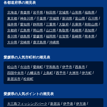
各都道府県の潮見表
北海道
青森県
岩手県
秋田県
宮城県
山形県
福島県
東京都
神奈川県
千葉県
茨城県
新潟県
富山県
石川県
福井県
愛知県
静岡県
三重県
大阪府
兵庫県
和歌山県
京都府
広島県
岡山県
山口県
鳥取県
島根県
高知県
香川県
徳島県
愛媛県
福岡県
佐賀県
長崎県
熊本県
大分県
宮崎県
鹿児島県
沖縄県
愛媛県の人気市町村の潮見表
松山市
今治市
愛南町
宇和島市
伊予市
西条市
四国中央市
八幡浜市
上島町
西予市
大洲市
伊方町
新居浜市
松前町
愛媛県の人気ポイントの潮見表
大三島フィッシングパーク
新居浜
伊予港
伊方港