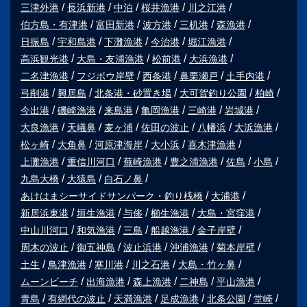
三津外港
長浜新港
中泊
桜井漁港
川之江港
伯方島・有津港
富田新港
波方港
三机港
森漁港
日振島
宇和島港
下灘漁港
今治港
堀江漁港
高浜観光港
大島・友浦漁港
松前港
大浜漁港
二名津漁港
フジボウ岸壁
西条港
鼻栗瀬戸
土手内港
弓削港
興居島
北条港・砂置き場
大可賀釣り公園
柏崎
今出港
磯崎漁港
来島港
亀岡漁港
三崎港
岩城港
大良漁港
天嶬鼻
麦ヶ浦
佐田の波止
八幡浜
大浜漁港
松ヶ崎
大角鼻
河原津海岸
大小浜
喜木津漁港
上灘漁港
重信川河口
蕪崎漁港
豊之浦漁港
佐島
小島
九島大橋
大猿島
白石ノ鼻
あけはまシーサイドサンパーク・釣り桟橋
大浦港
新居浜東港
垣生漁港
与侈
櫛生漁港
大島・宮窪港
中山川河口
和気漁港
三島
船越漁港
金子岸壁
周木の波止
御五神島
波止浜港
沖浦漁港
菊本岸壁
土生
鳥津漁港
寒川港
川之石港
大島・竹ヶ鼻
ムーンビーチ
出海漁港
森上漁港
二神島
平山漁港
青島
有網代の波止
天満漁港
足成漁港
北条公園
堂崎