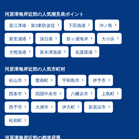
河原津海岸近郊の人気潮見表ポイント
直江津港・第3東防波堤
下田漁港
沖ノ島
新安浦港
深日港
鼓ヶ浦海岸
大小浜
犬熊漁港
喜木津漁港
名護屋浦
河原津海岸近郊の人気市町村
松山市
愛南町
宇和島市
伊予市
西条市
四国中央市
八幡浜市
上島町
西予市
大洲市
伊方町
新居浜市
松前町
河原津海岸近郊の都道府県