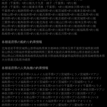
南房（千葉県）×釣り船
九十九里・銚子（千葉県）×釣り船
内房（千葉県）×釣り船
東京湾奥（千葉県）×釣り船
神奈川県×釣り船
千葉県×釣り船
静岡県×釣り船
福岡県×釣り船
茨城県×釣り船
東京都×釣り船
和歌山県×釣り船
福井県×釣り船
兵庫県×釣り船
愛知県×釣り船
広島県×釣り船
新潟県×釣り船
大阪府×釣り船
沖縄県×釣り船
京都府×釣り船
宮城県×釣り船
三重県×釣り船
鳥取県×釣り船
北海道 ×釣り船
山口県×釣り船
埼玉県×釣り船
岡山県×釣り船
愛媛県×釣り船
高知県×釣り船
熊本県×釣り船
徳島県×釣り船
鹿児島県×釣り船
長崎県×釣り船
富山県×釣り船
岩手県×釣り船
福島県×釣り船
島根県×釣り船
香川県×釣り船
大分県×釣り船
石川県×釣り船
各都道府県の船釣り釣果情報
北海道
岩手県
宮城県
山形県
福島県
東京都
神奈川県
埼玉県
千葉県
茨城県
新潟県
富山県
石川県
福井県
愛知県
静岡県
三重県
大阪府
兵庫県
和歌山県
京都府
広島県
岡山県
山口県
鳥取県
島根県
高知県
香川県
徳島県
愛媛県
福岡県
佐賀県
長崎県
熊本県
大分県
鹿児島県
沖縄県
各都道府県の人気魚種の釣果情報
岩手県×マダラ
岩手県×スルメイカ
岩手県×ブリ
宮城県×ヒラメ
宮城県×マアジ
宮城県×アイナメ
山形県×マアジ
山形県×マダイ
山形県×キジハタ
福島県×マダイ
福島県×ヒラメ
福島県×チダイ
茨城県×マダイ
茨城県×ブリ
茨城県×ヒラメ
埼玉県×サワラ
埼玉県×タチウオ
埼玉県×ホウボウ
千葉県×マダイ
千葉県×ヒラメ
千葉県×イサキ
東京都×マアジ
東京都×タチウオ
東京都×シロギス
神奈川県×マアジ
神奈川県×マダイ
神奈川県×ブリ
新潟県×マダイ
新潟県×ブリ
新潟県×マアジ
富山県×アオリイカ
富山県×ブリ
富山県×マダイ
石川県×ブリ
石川県×キジハタ
石川県×マダイ
福井県×ケンサキイカ
福井県×マダイ
福井県×アオリイカ
静岡県×マダイ
静岡県×イサキ
静岡県×マアジ
愛知県×ブリ
愛知県×マダイ