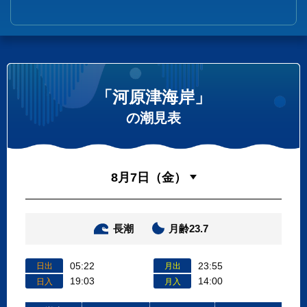
「河原津海岸」
の潮見表
長潮
月齢23.7
05:22
23:55
日出
月出
19:03
14:00
日入
月入