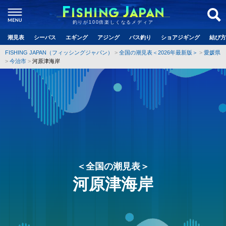
釣りが100倍楽しくなるメディア
潮見表
シーバス
エギング
アジング
バス釣り
ショアジギング
結び方
FISHING JAPAN（フィッシングジャパン）
全国の潮見表＜2026年最新版＞
愛媛県
今治市
河原津海岸
＜全国の潮見表＞
河原津海岸