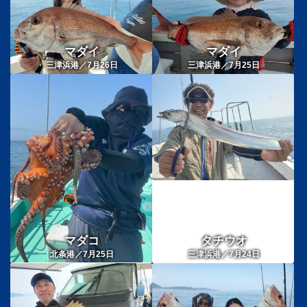
マダイ
マダイ
三津浜港／7月26日
三津浜港／7月25日
マダコ
タチウオ
北条港／7月25日
三津浜港／7月24日