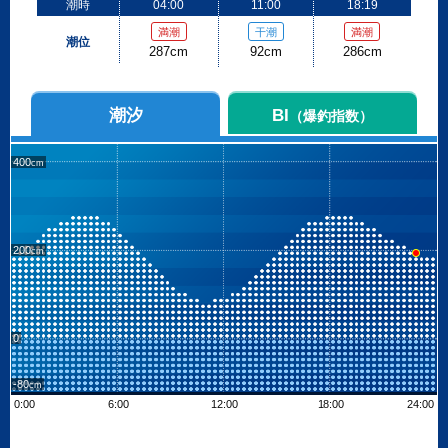
潮時
04:00
11:00
18:19
満潮
干潮
満潮
潮位
287cm
92cm
286cm
潮汐
BI
（爆釣指数）
400
200
0
-80
0:00
6:00
12:00
18:00
24:00
Leaflet
| ©
OpenStreetMap contributors