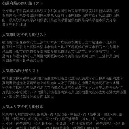
都道府県の釣り船リスト
北海道
岩手県
宮城県
福島県
東京都
神奈川県
埼玉県
千葉県
茨城県
新潟県
富山県
石川県
福井県
愛知県
静岡県
三重県
大阪府
兵庫県
和歌山県
京都府
広島県
岡山県
山口県
鳥取県
島根県
高知県
香川県
徳島県
愛媛県
福岡県
長崎県
熊本県
大分県
鹿児島県
沖縄県
人気市町村の釣り船リスト
横須賀市
宗像市
横浜市
三浦市
いすみ市
鹿嶋市
鴨川市
日立市
勝浦市
小田原市
南房総市
和歌山市
富津市
沼津市
館山市
足柄下郡真鶴町
伊東市
明石市
北九州市
糸島市
小浜市
福岡市
知多郡南知多町
旭市
鎌倉市
広島市
江東区
熱海市
品川区
足柄下郡湯河原町
江戸川区
大田区
神栖市
賀茂郡南伊豆町
山武市
三浦郡葉山町
長岡市
平塚市
銚子市
境港市
人気港の釣り船リスト
神湊港
大原港
鐘崎漁港
間口漁港
鹿嶋旧港
金沢漁港
久慈漁港
小田原新港
飯岡漁港
真鶴港
腰越漁港
鹿嶋新港
上総湊港
加太港
手石港
岐志漁港
佐島港
明石港
走水港
宇佐美港
松輪江奈漁港
福浦港
寺泊港
乙浜漁港
金田漁港
金沢八景平潟
長井新宿港
片貝旧港
市堀川沿い
平潟港
外川漁港
那珂湊港
葉山鐙摺港
大洗港
太海漁港
大井漁港
片名漁港
姪浜漁港
波崎港
西津漁港
人気エリアの釣り船検索
関東×釣り船
関西×釣り船
東海×釣り船
北陸・甲信越×釣り船
中国・四国×釣り船
九州・沖縄×釣り船
北海道・東北×釣り船
三浦半島（神奈川県）×釣り船
相模湾（神奈川県）×釣り船
外房（千葉県）×釣り船
東京湾（神奈川県）×釣り船
駿河湾・遠州灘（静岡県）×釣り船
伊豆半島（静岡県）×釣り船