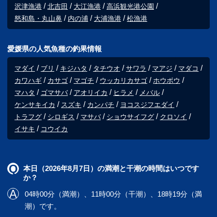
沢津漁港
北吉田
大江漁港
高浜観光港公園
怒和島・丸山鼻
内の浦
大浦漁港
松漁港
愛媛県の人気魚種の釣果情報
マダイ
ブリ
キジハタ
タチウオ
サワラ
マアジ
マダコ
カワハギ
カサゴ
マゴチ
ウッカリカサゴ
ホウボウ
マハタ
ゴマサバ
アオリイカ
ヒラメ
メバル
ケンサキイカ
スズキ
カンパチ
ヨコスジフエダイ
トラフグ
シロギス
マサバ
ショウサイフグ
クロソイ
イサキ
コウイカ
本日（2026年8月7日）の満潮と干潮の時間はいつです
か？
04時00分（満潮）、11時00分（干潮）、18時19分（満
潮）です。