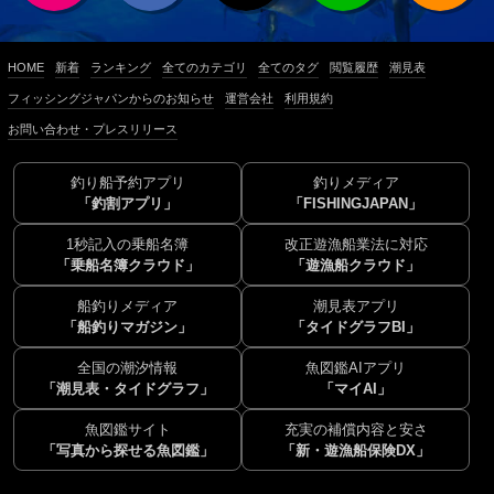
HOME
新着
ランキング
全てのカテゴリ
全てのタグ
閲覧履歴
潮見表
フィッシングジャパンからのお知らせ
運営会社
利用規約
お問い合わせ・プレスリリース
釣り船予約アプリ
釣りメディア
「釣割アプリ」
「FISHINGJAPAN」
1秒記入の乗船名簿
改正遊漁船業法に対応
「乗船名簿クラウド」
「遊漁船クラウド」
船釣りメディア
潮見表アプリ
「船釣りマガジン」
「タイドグラフBI」
全国の潮汐情報
魚図鑑AIアプリ
「潮見表・タイドグラフ」
「マイAI」
魚図鑑サイト
充実の補償内容と安さ
「写真から探せる魚図鑑」
「新・遊漁船保険DX」