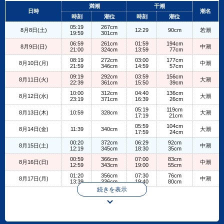
+
満潮
干潮
日時
潮名
−
時刻
潮位
時刻
潮位
05:19
267cm
8月8日(土)
12:29
90cm
若潮
19:59
301cm
06:59
261cm
01:59
194cm
8月9日(日)
中潮
21:00
324cm
13:59
77cm
08:19
272cm
03:00
177cm
8月10日(月)
中潮
21:59
346cm
14:59
57cm
09:19
292cm
03:59
156cm
8月11日(火)
大潮
22:39
361cm
15:50
39cm
10:00
312cm
04:40
136cm
8月12日(水)
大潮
23:19
371cm
16:39
26cm
05:19
119cm
8月13日(木)
10:59
328cm
大潮
17:19
21cm
05:59
104cm
8月14日(金)
11:39
340cm
大潮
17:59
24cm
00:20
372cm
06:29
92cm
8月15日(土)
中潮
12:19
345cm
18:30
35cm
00:59
366cm
07:00
83cm
8月16日(日)
中潮
12:59
343cm
19:00
55cm
01:20
356cm
07:30
76cm
8月17日(月)
中潮
13:39
336cm
19:40
80cm
続きを表示