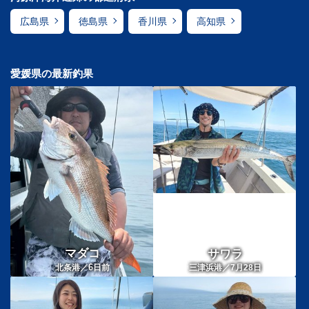
広島県
徳島県
香川県
高知県
愛媛県の最新釣果
マダコ
サワラ
6
北条港／
日前
三津浜港／7月28日