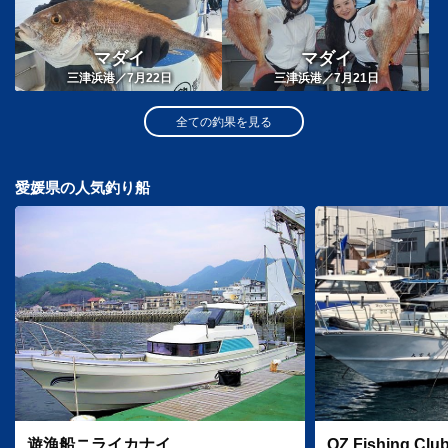
マダイ
マダイ
三津浜港／7月22日
三津浜港／7月21日
全ての釣果を見る
愛媛県の人気釣り船
遊漁船ニライカナイ
OZ Fishing Clu