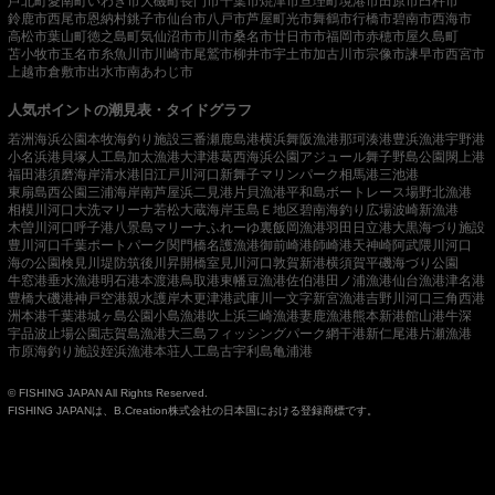
芦北町
愛南町
いわき市
大磯町
長門市
千葉市
焼津市
亘理町
境港市
田原市
臼杵市
鈴鹿市
西尾市
恩納村
銚子市
仙台市
八戸市
芦屋町
光市
舞鶴市
行橋市
碧南市
西海市
高松市
葉山町
徳之島町
気仙沼市
市川市
桑名市
廿日市市
福岡市
赤穂市
屋久島町
苫小牧市
玉名市
糸魚川市
川崎市
尾鷲市
柳井市
宇土市
加古川市
宗像市
諫早市
西宮市
上越市
倉敷市
出水市
南あわじ市
人気ポイントの潮見表・タイドグラフ
若洲海浜公園
本牧海釣り施設
三番瀬
鹿島港
横浜
舞阪漁港
那珂湊港
豊浜漁港
宇野港
小名浜港
貝塚人工島
加太漁港
大津港
葛西海浜公園
アジュール舞子
野島公園
閖上港
福田港
須磨海岸
清水港
旧江戸川河口
新舞子マリンパーク
相馬港
三池港
東扇島西公園
三浦海岸
南芦屋浜
二見港
片貝漁港
平和島ボートレース場
野北漁港
相模川河口
大洗マリーナ
若松
大蔵海岸
玉島Ｅ地区
碧南海釣り広場
波崎新漁港
木曽川河口
呼子港
八景島マリーナ
ふれーゆ裏
飯岡漁港
羽田
日立港
大黒海づり施設
豊川河口
千葉ポートパーク
関門橋
名護漁港
御前崎港
師崎港
天神崎
阿武隈川河口
海の公園
検見川堤防
筑後川昇開橋
室見川河口
敦賀新港
横須賀
平磯海づり公園
牛窓港
垂水漁港
明石港
本渡港
鳥取港
東幡豆漁港
佐伯港
田ノ浦漁港
仙台漁港
津名港
豊橋
大磯港
神戸空港親水護岸
木更津港
武庫川一文字
新宮漁港
吉野川河口
三角西港
洲本港
千葉港
城ヶ島公園
小島漁港
吹上浜
三崎漁港
妻鹿漁港
熊本新港
館山港
牛深
宇品波止場公園
志賀島漁港
大三島フィッシングパーク
網干港
新仁尾港
片瀬漁港
市原海釣り施設
姪浜漁港
本荘人工島
古宇利島
亀浦港
© FISHING JAPAN All Rights Reserved.
FISHING JAPANは、B.Creation株式会社の日本国における登録商標です。