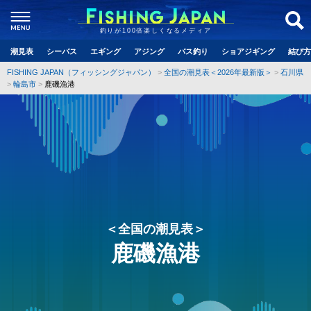
釣りが100倍楽しくなるメディア
潮見表
シーバス
エギング
アジング
バス釣り
ショアジギング
結び方
FISHING JAPAN（フィッシングジャパン）
全国の潮見表＜2026年最新版＞
石川県
輪島市
鹿磯漁港
＜全国の潮見表＞
鹿磯漁港