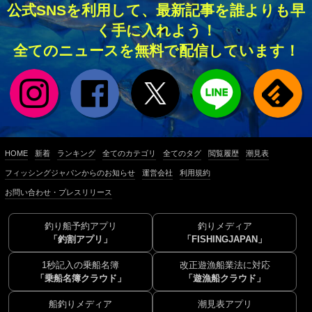
公式SNSを利用して、最新記事を誰よりも早
く手に入れよう！
全てのニュースを無料で配信しています！
HOME
新着
ランキング
全てのカテゴリ
全てのタグ
閲覧履歴
潮見表
フィッシングジャパンからのお知らせ
運営会社
利用規約
お問い合わせ・プレスリリース
釣り船予約アプリ
釣りメディア
「釣割アプリ」
「FISHINGJAPAN」
1秒記入の乗船名簿
改正遊漁船業法に対応
「乗船名簿クラウド」
「遊漁船クラウド」
船釣りメディア
潮見表アプリ