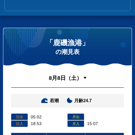
「鹿磯漁港」
の潮見表
若潮
月齢24.7
05:02
日出
月出
18:53
15:07
日入
月入