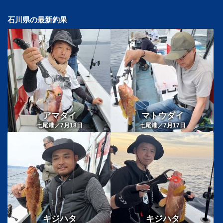
石川県の最新釣果
アマダイ
マトウダイ
七尾港／7月18日
七尾港／7月17日
キジハタ
キジハタ