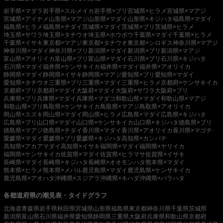
岩手県×マダラ
岩手県×スルメイカ
岩手県×ブリ
宮城県×ヒラメ
宮城県×マアジ
宮城県×アイナメ
山形県×マアジ
山形県×マダイ
山形県×キジハタ
福島県×マダイ
福島県×ヒラメ
福島県×チダイ
茨城県×マダイ
茨城県×ブリ
茨城県×ヒラメ
埼玉県×サワラ
埼玉県×タチウオ
埼玉県×ホウボウ
千葉県×マダイ
千葉県×ヒラメ
千葉県×イサキ
東京都×マアジ
東京都×タチウオ
東京都×シロギス
神奈川県×マアジ
神奈川県×マダイ
神奈川県×ブリ
新潟県×マダイ
新潟県×ブリ
新潟県×マアジ
富山県×アオリイカ
富山県×ブリ
富山県×マダイ
石川県×ブリ
石川県×キジハタ
石川県×マダイ
福井県×ケンサキイカ
福井県×マダイ
福井県×アオリイカ
静岡県×マダイ
静岡県×イサキ
静岡県×マアジ
愛知県×ブリ
愛知県×マダイ
愛知県×タチウオ
三重県×ブリ
三重県×マダイ
三重県×ヒラメ
京都府×ケンサキイカ
京都府×ブリ
京都府×マダイ
大阪府×マダイ
大阪府×サワラ
大阪府×ブリ
兵庫県×ブリ
兵庫県×マダイ
兵庫県×マダコ
和歌山県×マダイ
和歌山県×マアジ
和歌山県×ブリ
鳥取県×ケンサキイカ
鳥取県×マアジ
鳥取県×アオリイカ
岡山県×スズキ
岡山県×マダイ
岡山県×ヒラメ
広島県×マダイ
広島県×キジハタ
広島県×ブリ
山口県×マダイ
山口県×ケンサキイカ
山口県×キジハタ
徳島県×ブリ
徳島県×マアジ
徳島県×チダイ
香川県×マダイ
香川県×アオリイカ
香川県×マゴチ
愛媛県×マダイ
愛媛県×ブリ
愛媛県×キジハタ
高知県×カンパチ
高知県×アカアマダイ
高知県×イサキ
福岡県×マダイ
福岡県×ヤリイカ
福岡県×ケンサキイカ
佐賀県×マダイ
佐賀県×ヒラマサ
佐賀県×イサキ
長崎県×マダイ
長崎県×キジハタ
長崎県×オオモンハタ
熊本県×マダイ
熊本県×ヒラメ
熊本県×メバル
鹿児島県×マダイ
鹿児島県×ケンサキイカ
鹿児島県×アオハタ
沖縄県×スジアラ
沖縄県×キハダ
沖縄県×バラハタ
各都道府県の潮見表・タイドグラフ
北海道
青森県
岩手県
秋田県
宮城県
山形県
福島県
東京都
神奈川県
千葉県
茨城県
新潟県
富山県
石川県
福井県
愛知県
静岡県
三重県
大阪府
兵庫県
和歌山県
京都府