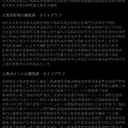
広島県
岡山県
山口県
鳥取県
島根県
高知県
香川県
徳島県
愛媛県
福岡県
佐賀県
長崎県
熊本県
大分県
宮崎県
鹿児島県
沖縄県
人気市町村の潮見表・タイドグラフ
明石市
浜松市
糸島市
長崎市
周防大島町
広島市
和歌山市
鳴門市
富津市
下関市
北九州市
木更津市
姫路市
淡路市
九十九里町
石巻市
平戸市
横浜市
神戸市
江戸川区
名古屋市
呉市
延岡市
志摩市
館山市
平塚市
小豆島町
四日市市
江田島市
常滑市
沼津市
松山市
福山市
横須賀市
唐津市
津市
長島町
佐世保市
茅ヶ崎市
浦安市
宮古島市
伊勢市
伊万里市
天草市
今治市
南知多町
勝浦市
南伊勢町
大洗町
浜田市
五島市
上天草市
芦北町
愛南町
いわき市
大磯町
長門市
千葉市
焼津市
亘理町
境港市
田原市
臼杵市
鈴鹿市
西尾市
恩納村
銚子市
仙台市
八戸市
芦屋町
光市
舞鶴市
行橋市
碧南市
西海市
高松市
葉山町
徳之島町
気仙沼市
市川市
桑名市
廿日市市
福岡市
赤穂市
屋久島町
苫小牧市
玉名市
糸魚川市
川崎市
尾鷲市
柳井市
宇土市
加古川市
宗像市
諫早市
西宮市
上越市
倉敷市
出水市
南あわじ市
人気ポイントの潮見表・タイドグラフ
若洲海浜公園
本牧海釣り施設
三番瀬
鹿島港
横浜
舞阪漁港
那珂湊港
豊浜漁港
宇野港
小名浜港
貝塚人工島
加太漁港
大津港
葛西海浜公園
アジュール舞子
野島公園
閖上港
福田港
須磨海岸
清水港
旧江戸川河口
新舞子マリンパーク
相馬港
三池港
東扇島西公園
三浦海岸
南芦屋浜
二見港
片貝漁港
平和島ボートレース場
野北漁港
相模川河口
大洗マリーナ
若松
大蔵海岸
玉島Ｅ地区
碧南海釣り広場
波崎新漁港
木曽川河口
呼子港
八景島マリーナ
ふれーゆ裏
飯岡漁港
羽田
日立港
大黒海づり施設
豊川河口
千葉ポートパーク
関門橋
名護漁港
御前崎港
師崎港
阿武隈川河口
天神崎
海の公園
検見川堤防
筑後川昇開橋
室見川河口
敦賀新港
横須賀
平磯海づり公園
牛窓港
垂水漁港
明石港
本渡港
鳥取港
東幡豆漁港
佐伯港
仙台漁港
田ノ浦漁港
津名港
豊橋
大磯港
神戸空港親水護岸
木更津港
武庫川一文字
新宮漁港
吉野川河口
三角西港
洲本港
千葉港
城ヶ島公園
小島漁港
吹上浜
三崎漁港
妻鹿漁港
熊本新港
館山港
牛深