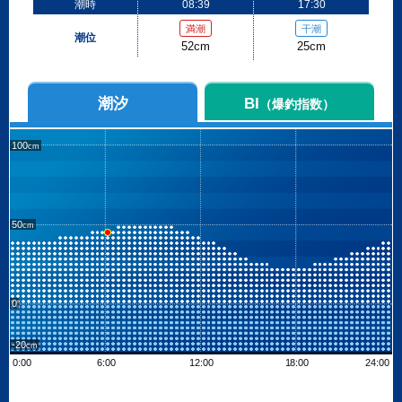
潮時
08:39
17:30
満潮
干潮
潮位
52cm
25cm
潮汐
BI
（爆釣指数）
100
50
0
-20
0:00
6:00
12:00
18:00
24:00
Leaflet
| ©
OpenStreetMap contributors