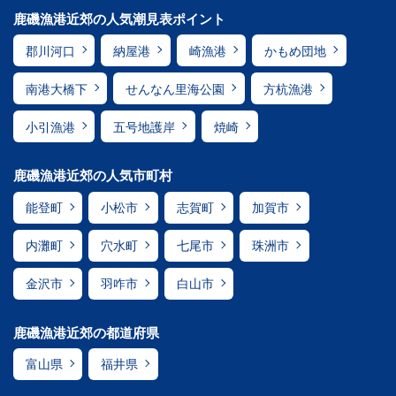
鹿磯漁港近郊の人気潮見表ポイント
郡川河口
納屋港
崎漁港
かもめ団地
南港大橋下
せんなん里海公園
方杭漁港
小引漁港
五号地護岸
焼崎
鹿磯漁港近郊の人気市町村
能登町
小松市
志賀町
加賀市
内灘町
穴水町
七尾市
珠洲市
金沢市
羽咋市
白山市
鹿磯漁港近郊の都道府県
富山県
福井県