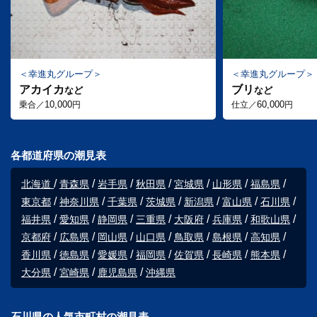
幸進丸グループ
幸進丸グループ
アカイカ
ブリ
など
など
10,000
60,000
乗合／
円
仕立／
円
各都道府県の潮見表
北海道
青森県
岩手県
秋田県
宮城県
山形県
福島県
東京都
神奈川県
千葉県
茨城県
新潟県
富山県
石川県
福井県
愛知県
静岡県
三重県
大阪府
兵庫県
和歌山県
京都府
広島県
岡山県
山口県
鳥取県
島根県
高知県
香川県
徳島県
愛媛県
福岡県
佐賀県
長崎県
熊本県
大分県
宮崎県
鹿児島県
沖縄県
石川県の人気市町村の潮見表