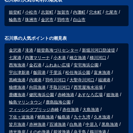
能登町
小松市
志賀町
加賀市
内灘町
穴水町
七尾市
輪島市
珠洲市
金沢市
羽咋市
白山市
石川県の人気ポイントの潮見表
金沢港
滝港
能登島海づりセンター
新堀川河口防波堤
七尾港
内灘マリーナ
小木港
橋立漁港
梯川河口
西海漁港
金石港
ふれあい広場
安宅海浜公園
宇出津新港
飯田港
千里浜
松任海浜公園
富来漁港
黒崎漁港
内浦港
羽咋川河口
大聖寺川河口
福浦港
狼煙漁港
向田漁港
手取川河口
西荒屋海水浴場
鹿磯漁港
健民海浜公園
赤崎漁港
あすなろ広場
姫漁港
輪島マリンタウン
鹿島臨海公園
フィッシングブリッジ赤崎
赤住漁港
大島漁港
下佐々波漁港
蛸島漁港
輪島港
九十九湾
久木漁港
皆月漁港
赤神漁港
百浦漁港
白鳥港
中居入
黒島漁港
徳光海岸
えのめ漁港
前波漁港
弁天島
鵜川漁港