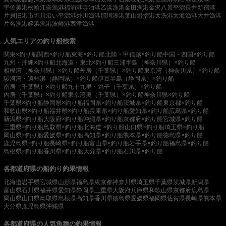
宇佐美港
松輪江奈漁港
福浦港
寺泊港
乙浜漁港
金田漁港
金沢八景平潟
長井新宿港
片貝旧港
市堀川沿い
平潟港
外川漁港
那珂湊港
葉山鐙摺港
大洗港
太海漁港
大井漁港
片名漁港
姪浜漁港
波崎港
西津漁港
人気エリアの釣り船検索
関東×釣り船
関西×釣り船
東海×釣り船
北陸・甲信越×釣り船
中国・四国×釣り船
九州・沖縄×釣り船
北海道・東北×釣り船
三浦半島（神奈川県）×釣り船
相模湾（神奈川県）×釣り船
外房（千葉県）×釣り船
東京湾（神奈川県）×釣り船
駿河湾・遠州灘（静岡県）×釣り船
伊豆半島（静岡県）×釣り船
南房（千葉県）×釣り船
九十九里・銚子（千葉県）×釣り船
内房（千葉県）×釣り船
東京湾奥（千葉県）×釣り船
神奈川県×釣り船
千葉県×釣り船
静岡県×釣り船
福岡県×釣り船
茨城県×釣り船
東京都×釣り船
和歌山県×釣り船
福井県×釣り船
兵庫県×釣り船
愛知県×釣り船
広島県×釣り船
新潟県×釣り船
大阪府×釣り船
沖縄県×釣り船
京都府×釣り船
宮城県×釣り船
三重県×釣り船
鳥取県×釣り船
北海道 ×釣り船
山口県×釣り船
埼玉県×釣り船
岡山県×釣り船
愛媛県×釣り船
高知県×釣り船
熊本県×釣り船
徳島県×釣り船
鹿児島県×釣り船
長崎県×釣り船
富山県×釣り船
岩手県×釣り船
福島県×釣り船
島根県×釣り船
香川県×釣り船
大分県×釣り船
石川県×釣り船
各都道府県の船釣り釣果情報
北海道
岩手県
宮城県
山形県
福島県
東京都
神奈川県
埼玉県
千葉県
茨城県
新潟県
富山県
石川県
福井県
愛知県
静岡県
三重県
大阪府
兵庫県
和歌山県
京都府
広島県
岡山県
山口県
鳥取県
島根県
高知県
香川県
徳島県
愛媛県
福岡県
佐賀県
長崎県
熊本県
大分県
鹿児島県
沖縄県
各都道府県の人気魚種の釣果情報