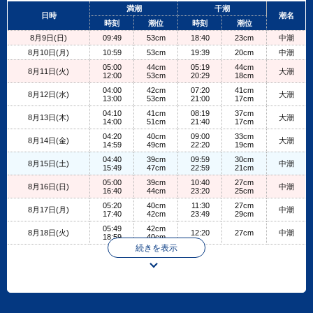
+
満潮
干潮
日時
潮名
−
時刻
潮位
時刻
潮位
8月9日(日)
09:49
53cm
18:40
23cm
中潮
8月10日(月)
10:59
53cm
19:39
20cm
中潮
05:00
44cm
05:19
44cm
8月11日(火)
大潮
12:00
53cm
20:29
18cm
04:00
42cm
07:20
41cm
8月12日(水)
大潮
13:00
53cm
21:00
17cm
04:10
41cm
08:19
37cm
8月13日(木)
大潮
14:00
51cm
21:40
17cm
04:20
40cm
09:00
33cm
8月14日(金)
大潮
14:59
49cm
22:20
19cm
04:40
39cm
09:59
30cm
8月15日(土)
中潮
15:49
47cm
22:59
21cm
05:00
39cm
10:40
27cm
8月16日(日)
中潮
16:40
44cm
23:20
25cm
05:20
40cm
11:30
27cm
8月17日(月)
中潮
17:40
42cm
23:49
29cm
05:49
42cm
8月18日(火)
12:20
27cm
中潮
18:59
40cm
続きを表示