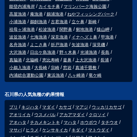
能登内浦海岸
カイモチ鼻
マリンパーク海族公園
高屋漁港
庵漁港
鵜浦漁港
ねやフィッシングパーク
小浦漁港
鵜飼漁港
古君漁港
立ケ鼻
新崎
祖母ヶ浦漁港
松波漁港
関野鼻
剱地漁港
猿山岬
波並漁港
七海漁港
深見漁港
イナヘズミ鼻
甲漁港
名舟漁港
よこさ鼻
折戸漁港
矢波漁港
深見磯
大沢漁港
日出ケ島漁港
野々木鼻
光浦漁港
長島
真脇港
北脇崎
恵比寿崎
釜鼻
上大沢漁港
長浦
小鵜入漁港
大長崎
宗崎
窓岩
真浦千畳敷
内浦総合運動公園
東浜漁港
八ヶ崎港
竜ケ崎
石川県の人気魚種の釣果情報
ブリ
キジハタ
マダイ
カサゴ
マアジ
ウッカリカサゴ
アオリイカ
ウスメバル
アカアマダイ
クロソイ
アオハタ
チカメキントキ
マハタ
ホウボウ
タチウオ
マサバ
ヒラメ
ケンサキイカ
キダイ
マトウダイ