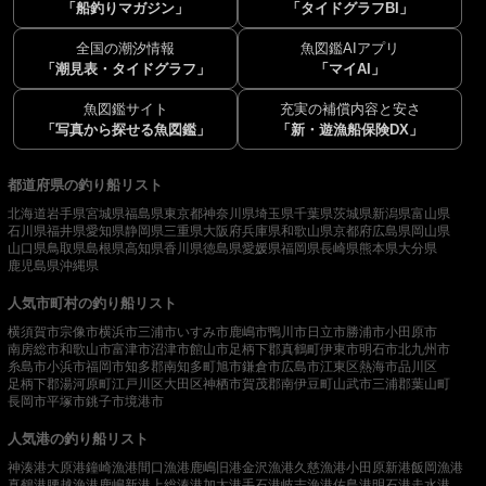
「船釣りマガジン」
「タイドグラフBI」
全国の潮汐情報
魚図鑑AIアプリ
「潮見表・タイドグラフ」
「マイAI」
魚図鑑サイト
充実の補償内容と安さ
「写真から探せる魚図鑑」
「新・遊漁船保険DX」
都道府県の釣り船リスト
北海道
岩手県
宮城県
福島県
東京都
神奈川県
埼玉県
千葉県
茨城県
新潟県
富山県
石川県
福井県
愛知県
静岡県
三重県
大阪府
兵庫県
和歌山県
京都府
広島県
岡山県
山口県
鳥取県
島根県
高知県
香川県
徳島県
愛媛県
福岡県
長崎県
熊本県
大分県
鹿児島県
沖縄県
人気市町村の釣り船リスト
横須賀市
宗像市
横浜市
三浦市
いすみ市
鹿嶋市
鴨川市
日立市
勝浦市
小田原市
南房総市
和歌山市
富津市
沼津市
館山市
足柄下郡真鶴町
伊東市
明石市
北九州市
糸島市
小浜市
福岡市
知多郡南知多町
旭市
鎌倉市
広島市
江東区
熱海市
品川区
足柄下郡湯河原町
江戸川区
大田区
神栖市
賀茂郡南伊豆町
山武市
三浦郡葉山町
長岡市
平塚市
銚子市
境港市
人気港の釣り船リスト
神湊港
大原港
鐘崎漁港
間口漁港
鹿嶋旧港
金沢漁港
久慈漁港
小田原新港
飯岡漁港
真鶴港
腰越漁港
鹿嶋新港
上総湊港
加太港
手石港
岐志漁港
佐島港
明石港
走水港