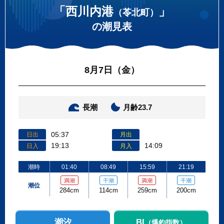
「西川内港
」
（苓北町）
の潮見表
8月7日（金）
長潮
月齢23.7
05:37
日出
月出
19:13
14:09
日入
月入
潮時
01:40
08:49
15:59
21:19
満潮
干潮
満潮
干潮
潮位
284cm
114cm
259cm
200cm
潮汐
BI
（爆釣指数）