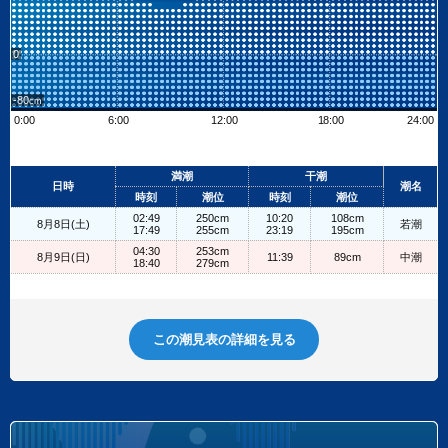
0
-80
0:00
6:00
12:00
18:00
24:00
Leaflet
| ©
OpenStreetMap contributors
+
満潮
干潮
日時
潮名
−
時刻
潮位
時刻
潮位
02:49
250cm
10:20
108cm
8月8日(土)
若潮
17:49
255cm
23:19
195cm
04:30
253cm
8月9日(日)
11:39
89cm
中潮
18:40
279cm
この潮見表の詳細を見る