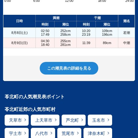
0:00
6:00
12:00
18:00
24:00
Leaflet
| ©
OpenStreetMap contributors
+
満潮
干潮
日時
潮名
−
時刻
潮位
時刻
潮位
02:50
252cm
10:20
109cm
8月8日(土)
若潮
17:49
258cm
23:19
196cm
04:30
255cm
8月9日(日)
11:39
89cm
中潮
18:40
281cm
この潮見表の詳細を見る
苓北町の人気潮見表ポイント
苓北町近郊の人気市町村
天草市
上天草市
芦北町
玉名市
宇土市
八代市
荒尾市
津奈木町