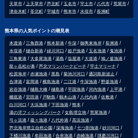
天草市
上天草市
芦北町
玉名市
宇土市
八代市
荒尾市
津奈木町
苓北町
宇城市
熊本市
水俣市
長洲町
熊本県の人気ポイントの潮見表
本渡港
三角西港
熊本新港
牛深
御輿来海岸
長洲港
水俣港
樋合新港
緑川河口
姫戸漁港
玉名漁港
鬼池港
三角東港
大多尾漁港
湯島
塩屋港
大道港
鳩ノ釜漁港
龍ヶ岳松が鼻
芦北マリンパークビーチ
宇土マリーナ
松原海岸
赤瀬漁港
黒島
菊池川河口
通詞島新波止
合津港
富岡港
横島漁港
二江港
牛深漁港
野釜漁港
岩谷漁港
樋島大橋
樋島港
平国漁港
河内漁港
上平港
棚底港
宮田港
戸馳島
鶴木山港
八代内港
佐敷港
白川河口
大浜漁港
下田漁港
熊本
湯の児フィッシングパーク
女島埋立地
荒尾漁港
弓ヶ浜港
蔵々漁港
八代外港
高浜漁港
芦北海岸県立自然公園
深海漁港
七つ割漁港
砂川河口
下桶川漁港
牟田漁港
合串漁港
赤崎漁港
球磨川河口