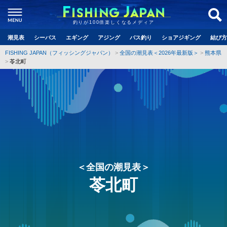
釣りが100倍楽しくなるメディア
潮見表
シーバス
エギング
アジング
バス釣り
ショアジギング
結び方
FISHING JAPAN（フィッシングジャパン）
全国の潮見表＜2026年最新版＞
熊本県
苓北町
＜全国の潮見表＞
苓北町