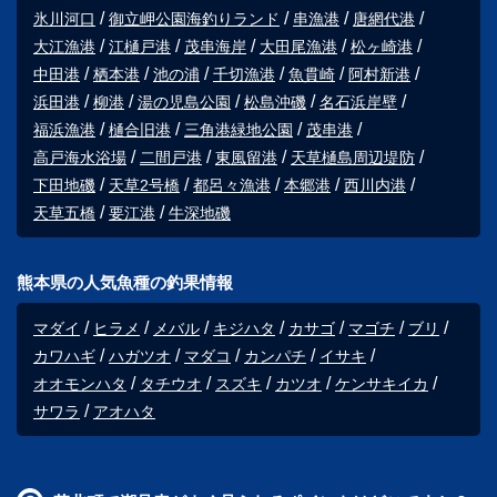
氷川河口
御立岬公園海釣りランド
串漁港
唐網代港
大江漁港
江樋戸港
茂串海岸
大田尾漁港
松ヶ崎港
中田港
栖本港
池の浦
千切漁港
魚貫崎
阿村新港
浜田港
柳港
湯の児島公園
松島沖磯
名石浜岸壁
福浜漁港
樋合旧港
三角港緑地公園
茂串港
高戸海水浴場
二間戸港
東風留港
天草樋島周辺堤防
下田地磯
天草2号橋
都呂々漁港
本郷港
西川内港
天草五橋
要江港
牛深地磯
熊本県の人気魚種の釣果情報
マダイ
ヒラメ
メバル
キジハタ
カサゴ
マゴチ
ブリ
カワハギ
ハガツオ
マダコ
カンパチ
イサキ
オオモンハタ
タチウオ
スズキ
カツオ
ケンサキイカ
サワラ
アオハタ