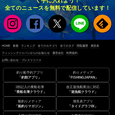
く手に入れよう！
全てのニュースを無料で配信しています！
HOME
新着
ランキング
全てのカテゴリ
全てのタグ
閲覧履歴
潮見表
フィッシングジャパンからのお知らせ
運営会社
利用規約
お問い合わせ・プレスリリース
釣り船予約アプリ
釣りメディア
「釣割アプリ」
「FISHINGJAPAN」
1秒記入の乗船名簿
改正遊漁船業法に対応
「乗船名簿クラウド」
「遊漁船クラウド」
船釣りメディア
潮見表アプリ
「船釣りマガジン」
「タイドグラフBI」