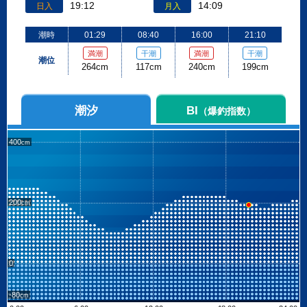
19:12
14:09
日入
月入
潮時
01:29
08:40
16:00
21:10
満潮
干潮
満潮
干潮
潮位
264cm
117cm
240cm
199cm
潮汐
BI
（爆釣指数）
400
200
0
-80