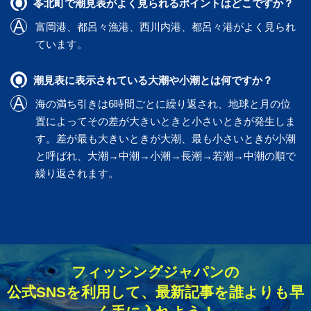
苓北町で潮見表がよく見られるポイントはどこですか？
富岡港
、
都呂々漁港
、
西川内港
、
都呂々港
がよく見られ
ています。
潮見表に表示されている大潮や小潮とは何ですか？
海の満ち引きは6時間ごとに繰り返され、地球と月の位
置によってその差が大きいときと小さいときが発生しま
す。差が最も大きいときが大潮、最も小さいときが小潮
と呼ばれ、大潮→中潮→小潮→長潮→若潮→中潮の順で
繰り返されます。
フィッシングジャパンの
公式SNSを利用して、最新記事を誰よりも早