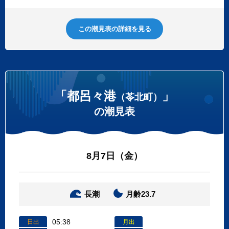
この潮見表の詳細を見る
「都呂々港
」
（苓北町）
の潮見表
8月7日（金）
長潮
月齢23.7
05:38
日出
月出