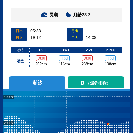
長潮
月齢23.7
05:38
日出
月出
19:12
14:09
日入
月入
潮時
01:20
08:40
15:59
21:00
満潮
干潮
満潮
干潮
潮位
262cm
116cm
238cm
198cm
潮汐
BI
（爆釣指数）
400
200