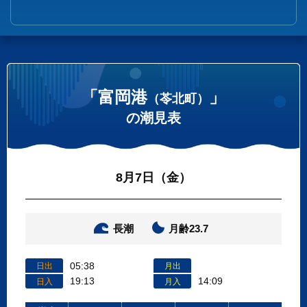
「富岡港
」
（苓北町）
の潮見表
8月7日（金）
長潮
月齢23.7
05:38
日出
月出
19:13
14:09
日入
月入