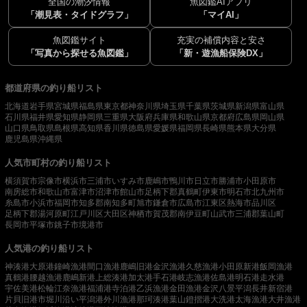
全国の潮汐情報
魚図鑑AIアプリ
「潮見表・タイドグラフ」
「マイAI」
魚図鑑サイト
充実の補償内容と安さ
「写真から探せる魚図鑑」
「新・遊漁船保険DX」
都道府県の釣り船リスト
北海道
岩手県
宮城県
福島県
東京都
神奈川県
埼玉県
千葉県
茨城県
新潟県
富山県
石川県
福井県
愛知県
静岡県
三重県
大阪府
兵庫県
和歌山県
京都府
広島県
岡山県
山口県
鳥取県
島根県
高知県
香川県
徳島県
愛媛県
福岡県
長崎県
熊本県
大分県
鹿児島県
沖縄県
人気市町村の釣り船リスト
横須賀市
宗像市
横浜市
三浦市
いすみ市
鹿嶋市
鴨川市
日立市
勝浦市
小田原市
南房総市
和歌山市
富津市
沼津市
館山市
足柄下郡真鶴町
伊東市
明石市
北九州市
糸島市
小浜市
福岡市
知多郡南知多町
旭市
鎌倉市
広島市
江東区
熱海市
品川区
足柄下郡湯河原町
江戸川区
大田区
神栖市
賀茂郡南伊豆町
山武市
三浦郡葉山町
長岡市
平塚市
銚子市
境港市
人気港の釣り船リスト
神湊港
大原港
鐘崎漁港
間口漁港
鹿嶋旧港
金沢漁港
久慈漁港
小田原新港
飯岡漁港
真鶴港
腰越漁港
鹿嶋新港
上総湊港
加太港
手石港
岐志漁港
佐島港
明石港
走水港
宇佐美港
松輪江奈漁港
福浦港
寺泊港
乙浜漁港
金田漁港
金沢八景平潟
長井新宿港
片貝旧港
市堀川沿い
平潟港
外川漁港
那珂湊港
葉山鐙摺港
大洗港
太海漁港
大井漁港