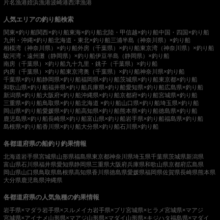
片名漁港
姪浜漁港
波崎港
西津漁港
人気エリアの釣り船検索
関東×釣り船
関西×釣り船
東海×釣り船
北陸・甲信越×釣り船
中国・四国×釣り船
九州・沖縄×釣り船
北海道・東北×釣り船
三浦半島（神奈川県）×釣り船
相模湾（神奈川県）×釣り船
外房（千葉県）×釣り船
東京湾（神奈川県）×釣り船
駿河湾・遠州灘（静岡県）×釣り船
伊豆半島（静岡県）×釣り船
南房（千葉県）×釣り船
九十九里・銚子（千葉県）×釣り船
内房（千葉県）×釣り船
東京湾奥（千葉県）×釣り船
神奈川県×釣り船
千葉県×釣り船
静岡県×釣り船
福岡県×釣り船
茨城県×釣り船
東京都×釣り船
和歌山県×釣り船
福井県×釣り船
兵庫県×釣り船
愛知県×釣り船
広島県×釣り船
新潟県×釣り船
大阪府×釣り船
沖縄県×釣り船
京都府×釣り船
宮城県×釣り船
三重県×釣り船
鳥取県×釣り船
北海道 ×釣り船
山口県×釣り船
埼玉県×釣り船
岡山県×釣り船
愛媛県×釣り船
高知県×釣り船
熊本県×釣り船
徳島県×釣り船
鹿児島県×釣り船
長崎県×釣り船
富山県×釣り船
岩手県×釣り船
福島県×釣り船
島根県×釣り船
香川県×釣り船
大分県×釣り船
石川県×釣り船
各都道府県の船釣り釣果情報
北海道
岩手県
宮城県
山形県
福島県
東京都
神奈川県
埼玉県
千葉県
茨城県
新潟県
富山県
石川県
福井県
愛知県
静岡県
三重県
大阪府
兵庫県
和歌山県
京都府
広島県
岡山県
山口県
鳥取県
島根県
高知県
香川県
徳島県
愛媛県
福岡県
佐賀県
長崎県
熊本県
大分県
鹿児島県
沖縄県
各都道府県の人気魚種の釣果情報
岩手県×マダラ
岩手県×スルメイカ
岩手県×ブリ
宮城県×ヒラメ
宮城県×マアジ
宮城県×アイナメ
山形県×マアジ
山形県×マダイ
山形県×キジハタ
福島県×マダイ