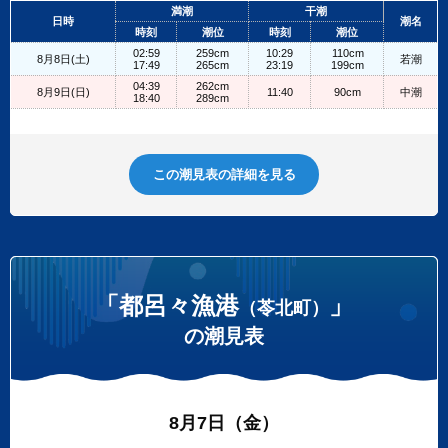
+
満潮
干潮
日時
潮名
−
時刻
潮位
時刻
潮位
02:59
259cm
10:29
110cm
8月8日(土)
若潮
17:49
265cm
23:19
199cm
04:39
262cm
8月9日(日)
11:40
90cm
中潮
18:40
289cm
この潮見表の詳細を見る
「都呂々漁港
」
（苓北町）
の潮見表
8月7日（金）