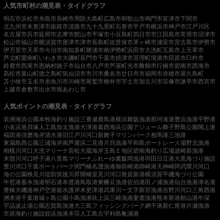
人気市町村の潮見表・タイドグラフ
明石市
浜松市
糸島市
長崎市
周防大島町
広島市
和歌山市
鳴門市
富津市
下関市
北九州市
木更津市
姫路市
淡路市
九十九里町
石巻市
平戸市
横浜市
神戸市
江戸川区
名古屋市
呉市
延岡市
志摩市
館山市
平塚市
小豆島町
四日市市
江田島市
常滑市
沼津市
松山市
福山市
横須賀市
唐津市
津市
長島町
佐世保市
茅ヶ崎市
浦安市
宮古島市
伊勢市
伊万里市
天草市
今治市
南知多町
勝浦市
南伊勢町
浜田市
大洗町
五島市
上天草市
芦北町
愛南町
いわき市
大磯町
長門市
千葉市
焼津市
亘理町
境港市
田原市
臼杵市
鈴鹿市
西尾市
恩納村
銚子市
仙台市
八戸市
芦屋町
光市
舞鶴市
行橋市
碧南市
西海市
高松市
葉山町
徳之島町
気仙沼市
市川市
桑名市
廿日市市
福岡市
赤穂市
屋久島町
苫小牧市
玉名市
糸魚川市
川崎市
尾鷲市
柳井市
宇土市
加古川市
宗像市
諫早市
西宮市
上越市
倉敷市
出水市
南あわじ市
人気ポイントの潮見表・タイドグラフ
若洲海浜公園
本牧海釣り施設
三番瀬
鹿島港
横浜
舞阪漁港
那珂湊港
豊浜漁港
宇野港
小名浜港
貝塚人工島
加太漁港
大津港
葛西海浜公園
アジュール舞子
野島公園
閖上港
福田港
須磨海岸
清水港
旧江戸川河口
新舞子マリンパーク
相馬港
三池港
東扇島西公園
三浦海岸
南芦屋浜
二見港
片貝漁港
平和島ボートレース場
野北漁港
相模川河口
大洗マリーナ
若松
大蔵海岸
玉島Ｅ地区
碧南海釣り広場
波崎新漁港
木曽川河口
呼子港
八景島マリーナ
ふれーゆ裏
飯岡漁港
羽田
日立港
大黒海づり施設
豊川河口
千葉ポートパーク
関門橋
名護漁港
御前崎港
師崎港
天神崎
阿武隈川河口
海の公園
検見川堤防
筑後川昇開橋
室見川河口
敦賀新港
横須賀
平磯海づり公園
牛窓港
垂水漁港
明石港
本渡港
鳥取港
東幡豆漁港
佐伯港
田ノ浦漁港
仙台漁港
津名港
豊橋
大磯港
神戸空港親水護岸
木更津港
武庫川一文字
新宮漁港
吉野川河口
三角西港
洲本港
千葉港
城ヶ島公園
小島漁港
吹上浜
三崎漁港
妻鹿漁港
熊本新港
館山港
牛深
宇品波止場公園
志賀島漁港
大三島フィッシングパーク
網干港
新仁尾港
片瀬漁港
市原海釣り施設
姪浜漁港
本荘人工島
古宇利島
亀浦港