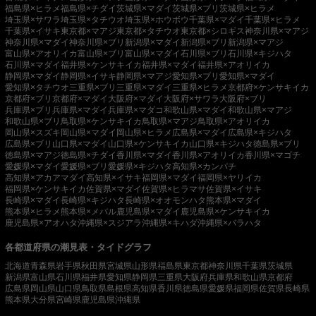
福島県×ヒラメ
福島県×チダイ
茨城県×マダイ
茨城県×ブリ
茨城県×ヒラメ
埼玉県×サワラ
埼玉県×タチウオ
埼玉県×ホウボウ
千葉県×マダイ
千葉県×ヒラメ
千葉県×イサキ
東京都×マアジ
東京都×タチウオ
東京都×シロギス
神奈川県×マアジ
神奈川県×マダイ
神奈川県×ブリ
新潟県×マダイ
新潟県×ブリ
新潟県×マアジ
富山県×アオリイカ
富山県×ブリ
富山県×マダイ
石川県×ブリ
石川県×キジハタ
石川県×マダイ
福井県×ケンサキイカ
福井県×マダイ
福井県×アオリイカ
静岡県×マダイ
静岡県×イサキ
静岡県×マアジ
愛知県×ブリ
愛知県×マダイ
愛知県×タチウオ
三重県×ブリ
三重県×マダイ
三重県×ヒラメ
京都府×ケンサキイカ
京都府×ブリ
京都府×マダイ
大阪府×マダイ
大阪府×サワラ
大阪府×ブリ
兵庫県×ブリ
兵庫県×マダイ
兵庫県×マダコ
和歌山県×マダイ
和歌山県×マアジ
和歌山県×ブリ
鳥取県×ケンサキイカ
鳥取県×マアジ
鳥取県×アオリイカ
岡山県×スズキ
岡山県×マダイ
岡山県×ヒラメ
広島県×マダイ
広島県×キジハタ
広島県×ブリ
山口県×マダイ
山口県×ケンサキイカ
山口県×キジハタ
徳島県×ブリ
徳島県×マアジ
徳島県×チダイ
香川県×マダイ
香川県×アオリイカ
香川県×マゴチ
愛媛県×マダイ
愛媛県×ブリ
愛媛県×キジハタ
高知県×カンパチ
高知県×アカアマダイ
高知県×イサキ
福岡県×マダイ
福岡県×ヤリイカ
福岡県×ケンサキイカ
佐賀県×マダイ
佐賀県×ヒラマサ
佐賀県×イサキ
長崎県×マダイ
長崎県×キジハタ
長崎県×オオモンハタ
熊本県×マダイ
熊本県×ヒラメ
熊本県×メバル
鹿児島県×マダイ
鹿児島県×ケンサキイカ
鹿児島県×アオハタ
沖縄県×スジアラ
沖縄県×キハダ
沖縄県×バラハタ
各都道府県の潮見表・タイドグラフ
北海道
青森県
岩手県
秋田県
宮城県
山形県
福島県
東京都
神奈川県
千葉県
茨城県
新潟県
富山県
石川県
福井県
愛知県
静岡県
三重県
大阪府
兵庫県
和歌山県
京都府
広島県
岡山県
山口県
鳥取県
島根県
高知県
香川県
徳島県
愛媛県
福岡県
佐賀県
長崎県
熊本県
大分県
宮崎県
鹿児島県
沖縄県