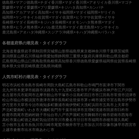
徳島県×マアジ
徳島県×チダイ
香川県×マダイ
香川県×アオリイカ
香川県×マゴチ
愛媛県×マダイ
愛媛県×ブリ
愛媛県×キジハタ
高知県×カンパチ
高知県×アカアマダイ
高知県×イサキ
福岡県×マダイ
福岡県×ヤリイカ
福岡県×ケンサキイカ
佐賀県×マダイ
佐賀県×ヒラマサ
佐賀県×イサキ
長崎県×マダイ
長崎県×キジハタ
長崎県×オオモンハタ
熊本県×マダイ
熊本県×ヒラメ
熊本県×メバル
鹿児島県×マダイ
鹿児島県×ケンサキイカ
鹿児島県×アオハタ
沖縄県×スジアラ
沖縄県×キハダ
沖縄県×バラハタ
各都道府県の潮見表・タイドグラフ
北海道
青森県
岩手県
秋田県
宮城県
山形県
福島県
東京都
神奈川県
千葉県
茨城県
新潟県
富山県
石川県
福井県
愛知県
静岡県
三重県
大阪府
兵庫県
和歌山県
京都府
広島県
岡山県
山口県
鳥取県
島根県
高知県
香川県
徳島県
愛媛県
福岡県
佐賀県
長崎県
熊本県
大分県
宮崎県
鹿児島県
沖縄県
人気市町村の潮見表・タイドグラフ
明石市
浜松市
糸島市
長崎市
周防大島町
広島市
和歌山市
鳴門市
富津市
下関市
北九州市
木更津市
姫路市
淡路市
九十九里町
石巻市
平戸市
横浜市
神戸市
江戸川区
名古屋市
呉市
延岡市
志摩市
館山市
平塚市
小豆島町
四日市市
江田島市
常滑市
沼津市
松山市
福山市
横須賀市
唐津市
津市
長島町
佐世保市
茅ヶ崎市
浦安市
宮古島市
伊勢市
伊万里市
天草市
今治市
南知多町
勝浦市
南伊勢町
大洗町
浜田市
五島市
上天草市
芦北町
愛南町
いわき市
大磯町
長門市
千葉市
焼津市
亘理町
境港市
田原市
臼杵市
鈴鹿市
西尾市
恩納村
銚子市
仙台市
八戸市
芦屋町
光市
舞鶴市
行橋市
碧南市
西海市
高松市
葉山町
徳之島町
気仙沼市
市川市
桑名市
廿日市市
福岡市
赤穂市
屋久島町
苫小牧市
玉名市
糸魚川市
川崎市
尾鷲市
柳井市
宇土市
加古川市
宗像市
諫早市
西宮市
上越市
倉敷市
出水市
南あわじ市