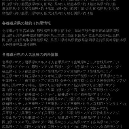
岡山県×釣り船
愛媛県×釣り船
高知県×釣り船
熊本県×釣り船
徳島県×釣り船
鹿児島県×釣り船
長崎県×釣り船
富山県×釣り船
岩手県×釣り船
福島県×釣り船
島根県×釣り船
香川県×釣り船
大分県×釣り船
石川県×釣り船
各都道府県の船釣り釣果情報
北海道
岩手県
宮城県
山形県
福島県
東京都
神奈川県
埼玉県
千葉県
茨城県
新潟県
富山県
石川県
福井県
愛知県
静岡県
三重県
大阪府
兵庫県
和歌山県
京都府
広島県
岡山県
山口県
鳥取県
島根県
高知県
香川県
徳島県
愛媛県
福岡県
佐賀県
長崎県
熊本県
大分県
鹿児島県
沖縄県
各都道府県の人気魚種の釣果情報
岩手県×マダラ
岩手県×スルメイカ
岩手県×ブリ
宮城県×ヒラメ
宮城県×マアジ
宮城県×アイナメ
山形県×マアジ
山形県×マダイ
山形県×キジハタ
福島県×マダイ
福島県×ヒラメ
福島県×チダイ
茨城県×マダイ
茨城県×ブリ
茨城県×ヒラメ
埼玉県×サワラ
埼玉県×タチウオ
埼玉県×ホウボウ
千葉県×マダイ
千葉県×ヒラメ
千葉県×イサキ
東京都×マアジ
東京都×タチウオ
東京都×シロギス
神奈川県×マアジ
神奈川県×マダイ
神奈川県×ブリ
新潟県×マダイ
新潟県×ブリ
新潟県×マアジ
富山県×アオリイカ
富山県×ブリ
富山県×マダイ
石川県×ブリ
石川県×キジハタ
石川県×マダイ
福井県×ケンサキイカ
福井県×マダイ
福井県×アオリイカ
静岡県×マダイ
静岡県×イサキ
静岡県×マアジ
愛知県×ブリ
愛知県×マダイ
愛知県×タチウオ
三重県×ブリ
三重県×マダイ
三重県×ヒラメ
京都府×ケンサキイカ
京都府×ブリ
京都府×マダイ
大阪府×マダイ
大阪府×サワラ
大阪府×ブリ
兵庫県×ブリ
兵庫県×マダイ
兵庫県×マダコ
和歌山県×マダイ
和歌山県×マアジ
和歌山県×ブリ
鳥取県×ケンサキイカ
鳥取県×マアジ
鳥取県×アオリイカ
岡山県×スズキ
岡山県×マダイ
岡山県×ヒラメ
広島県×マダイ
広島県×キジハタ
広島県×ブリ
山口県×マダイ
山口県×ケンサキイカ
山口県×キジハタ
徳島県×ブリ