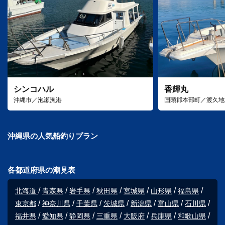
シンコハル
香輝丸
沖縄市／泡瀬漁港
国頭郡本部町／渡久地
沖縄県の人気船釣りプラン
各都道府県の潮見表
北海道
青森県
岩手県
秋田県
宮城県
山形県
福島県
東京都
神奈川県
千葉県
茨城県
新潟県
富山県
石川県
福井県
愛知県
静岡県
三重県
大阪府
兵庫県
和歌山県