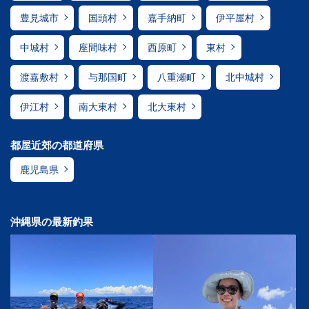
豊見城市
国頭村
嘉手納町
伊平屋村
中城村
座間味村
西原町
東村
渡嘉敷村
与那国町
八重瀬町
北中城村
伊江村
南大東村
北大東村
都屋近郊の都道府県
鹿児島県
沖縄県の最新釣果