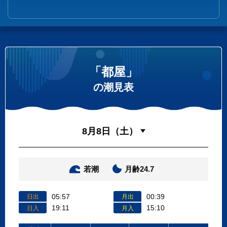
「都屋」
の潮見表
若潮
月齢24.7
05:57
00:39
日出
月出
19:11
15:10
日入
月入