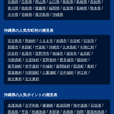
京都府
広島県
岡山県
山口県
鳥取県
島根県
高知県
香川県
徳島県
愛媛県
福岡県
佐賀県
長崎県
熊本県
大分県
宮崎県
鹿児島県
沖縄県
沖縄県の人気市町村の潮見表
宮古島市
恩納村
うるま市
糸満市
北谷町
石垣市
那覇市
本部町
竹富町
沖縄市
久米島町
今帰仁村
読谷村
名護市
宜野湾市
南城市
浦添市
金武町
与那原町
大宜味村
宜野座村
豊見城市
国頭村
嘉手納町
伊平屋村
中城村
座間味村
西原町
東村
渡嘉敷村
与那国町
八重瀬町
北中城村
伊江村
南大東村
北大東村
沖縄県の人気ポイントの潮見表
名護漁港
古宇利島
備瀬崎
真栄田岬
海中道路
石垣港
西表島
平良
泡瀬漁港
本部港
糸満港
池間
屋我地漁港