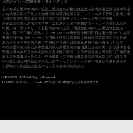
人気ポイントの潮見表・タイドグラフ
若洲海浜公園
本牧海釣り施設
三番瀬
鹿島港
横浜
舞阪漁港
那珂湊港
豊浜漁港
宇野港
小名浜港
貝塚人工島
加太漁港
大津港
葛西海浜公園
アジュール舞子
野島公園
閖上港
福田港
須磨海岸
清水港
旧江戸川河口
新舞子マリンパーク
相馬港
三池港
東扇島西公園
三浦海岸
南芦屋浜
二見港
片貝漁港
平和島ボートレース場
野北漁港
相模川河口
大洗マリーナ
若松
大蔵海岸
玉島Ｅ地区
碧南海釣り広場
波崎新漁港
木曽川河口
呼子港
八景島マリーナ
ふれーゆ裏
飯岡漁港
羽田
日立港
大黒海づり施設
豊川河口
千葉ポートパーク
関門橋
名護漁港
御前崎港
師崎港
阿武隈川河口
天神崎
海の公園
検見川堤防
筑後川昇開橋
室見川河口
敦賀新港
横須賀
平磯海づり公園
牛窓港
垂水漁港
明石港
本渡港
鳥取港
東幡豆漁港
佐伯港
仙台漁港
田ノ浦漁港
津名港
豊橋
大磯港
神戸空港親水護岸
木更津港
武庫川一文字
新宮漁港
吉野川河口
三角西港
洲本港
千葉港
城ヶ島公園
小島漁港
吹上浜
三崎漁港
妻鹿漁港
熊本新港
館山港
牛深
宇品波止場公園
志賀島漁港
大三島フィッシングパーク
網干港
新仁尾港
片瀬漁港
市原海釣り施設
姪浜漁港
本荘人工島
古宇利島
亀浦港
© FISHING JAPAN All Rights Reserved.
FISHING JAPANは、B.Creation株式会社の日本国における登録商標です。