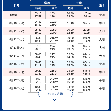
+
満潮
干潮
日時
潮名
−
時刻
潮位
時刻
潮位
03:10
183cm
10:40
47cm
8月9日(日)
中潮
17:59
176cm
23:00
126cm
04:39
192cm
8月10日(月)
11:40
32cm
中潮
18:39
189cm
05:40
205cm
00:00
113cm
8月11日(火)
大潮
19:19
200cm
12:39
21cm
06:30
216cm
00:50
97cm
8月12日(水)
大潮
19:49
207cm
13:19
15cm
07:19
224cm
01:30
82cm
8月13日(木)
大潮
20:19
213cm
13:59
15cm
08:00
227cm
02:00
69cm
8月14日(金)
大潮
20:49
215cm
14:30
21cm
08:40
224cm
02:40
60cm
8月15日(土)
中潮
21:19
215cm
15:00
32cm
09:20
215cm
03:20
54cm
8月16日(日)
中潮
21:40
213cm
15:39
46cm
09:59
202cm
03:59
54cm
8月17日(月)
中潮
22:10
208cm
16:00
62cm
10:39
185cm
04:39
58cm
8月18日(火)
中潮
22:40
201cm
16:30
80cm
続きを表示