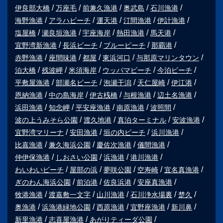
伊良部大橋
万座毛
前兼久漁港
奥武島
石川漁港
海野漁港
アラハビーチ
運天港
汀間漁港
伊計漁港
塩屋橋
瀬良垣漁港
宇座海岸
熱田漁港
馬天港
宜野湾新漁港
長浜ビーチ
ブルービーチ
那覇港
赤野漁港
座間味港
都屋
東浜河口
与那原マリンタウン
泊大橋
残波岬
米須海岸
ウッパマビーチ
今泊ビーチ
平敷屋漁港
部瀬名ビーチ
泡瀬干潟
天仁屋崎
伊江港
恩納漁港
中の島海岸
伊古桟橋
与根漁港
辺土名漁港
浜田漁港
知念岬
平安座漁港
南原漁港
波照間
波の上うみそら公園
渡久地港
真泊ターミナル
安波漁港
宜野湾マリーナ
安田漁港
垣の内ビーチ
浜川漁港
比嘉漁港
兼久海浜公園
慶佐次漁港
儀間漁港
仲伊保漁港
しおさい公園
浜漁港
港川漁港
わいわいビーチ
屋部の浜
夢咲公園
空寿崎
宜名真漁港
ぎのわん海浜公園
前泊港
佐良浜港
安座真漁港
牧港漁港
渡嘉敷一文字
山川漁港
石川浄水場裏
楚久
奥漁港
浜漁港緑地公園
西原漁港
宜野座漁港
新川鼻
新里漁港
志喜屋漁港
あがりティーダ公園