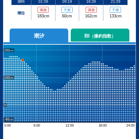
潮時
01:39
09:19
16:39
21:29
満潮
干潮
満潮
干潮
潮位
183cm
60cm
162cm
133cm
潮汐
BI
（爆釣指数）
200
100
0
-40
0:00
6:00
12:00
18:00
24:00
Leaflet
| ©
OpenStreetMap contributors