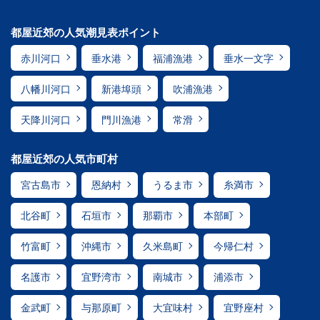
都屋近郊の人気潮見表ポイント
赤川河口
垂水港
福浦漁港
垂水一文字
八幡川河口
新港埠頭
吹浦漁港
天降川河口
門川漁港
常滑
都屋近郊の人気市町村
宮古島市
恩納村
うるま市
糸満市
北谷町
石垣市
那覇市
本部町
竹富町
沖縄市
久米島町
今帰仁村
名護市
宜野湾市
南城市
浦添市
金武町
与那原町
大宜味村
宜野座村