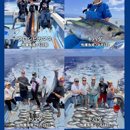
クロシビカマス
キハダ
6
泡瀬漁港／
日前
泡瀬漁港／8月1日
キハダ
キハダ
泡瀬漁港／7月26日
泡瀬漁港／7月24日