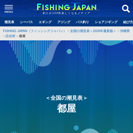
釣りが100倍楽しくなるメディア
潮見表
シーバス
エギング
アジング
バス釣り
ショアジギング
結び方
FISHING JAPAN（フィッシングジャパン）
全国の潮見表＜2026年最新版＞
沖縄県
読谷村
都屋
＜全国の潮見表＞
都屋