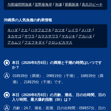
与那城照間漁港
宜野座海岸
泡瀬
那覇新港
具志川ビーチ
沖縄県の人気魚種の釣果情報
キハダ
クエ
ハマフエフキ
カツオ
シイラ
メバチ
タカサゴ
サワラ
カマスサワラ
マカジキ
アカハタ
アカムツ
フエフキダイ
クロシビカマス
本日（2026年8月8日）の満潮と干潮の時間はいつです
か？
01時39分（満潮）、09時19分（干潮）、16時39分（満
潮）、21時29分（干潮）です。
本日（2026年8月8日）の月齢、潮名、日の出時間、日の
入り時間、最大爆釣指数（BI）は？
月齢：24.7、潮名：若潮、日の出時間：05時57分、日の