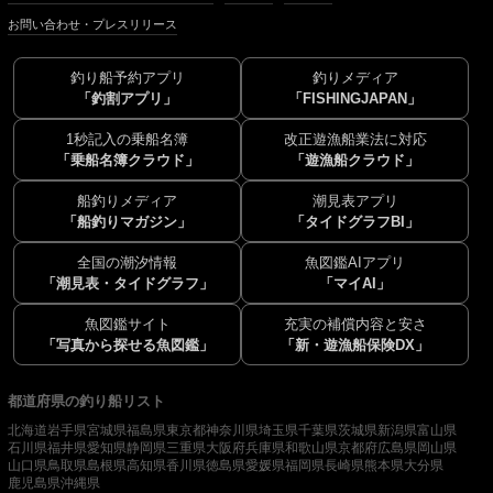
お問い合わせ・プレスリリース
釣り船予約アプリ
釣りメディア
「釣割アプリ」
「FISHINGJAPAN」
1秒記入の乗船名簿
改正遊漁船業法に対応
「乗船名簿クラウド」
「遊漁船クラウド」
船釣りメディア
潮見表アプリ
「船釣りマガジン」
「タイドグラフBI」
全国の潮汐情報
魚図鑑AIアプリ
「潮見表・タイドグラフ」
「マイAI」
魚図鑑サイト
充実の補償内容と安さ
「写真から探せる魚図鑑」
「新・遊漁船保険DX」
都道府県の釣り船リスト
北海道
岩手県
宮城県
福島県
東京都
神奈川県
埼玉県
千葉県
茨城県
新潟県
富山県
石川県
福井県
愛知県
静岡県
三重県
大阪府
兵庫県
和歌山県
京都府
広島県
岡山県
山口県
鳥取県
島根県
高知県
香川県
徳島県
愛媛県
福岡県
長崎県
熊本県
大分県
鹿児島県
沖縄県