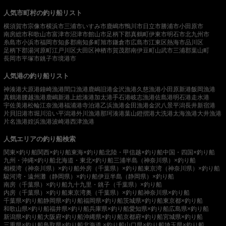
人気市町村の釣り船リスト
横須賀市
宗像市
横浜市
三浦市
いすみ市
鹿嶋市
鴨川市
日立市
勝浦市
小田原市
南房総市
和歌山市
富津市
沼津市
館山市
足柄下郡真鶴町
伊東市
明石市
北九州市
糸島市
小浜市
福岡市
知多郡南知多町
旭市
鎌倉市
広島市
江東区
熱海市
品川区
足柄下郡湯河原町
江戸川区
大田区
神栖市
賀茂郡南伊豆町
山武市
三浦郡葉山町
長岡市
平塚市
銚子市
境港市
人気港の釣り船リスト
神湊港
大原港
鐘崎漁港
間口漁港
鹿嶋旧港
金沢漁港
久慈漁港
小田原新港
飯岡漁港
真鶴港
腰越漁港
鹿嶋新港
上総湊港
加太港
手石港
岐志漁港
佐島港
明石港
走水港
宇佐美港
松輪江奈漁港
福浦港
寺泊港
乙浜漁港
金田漁港
金沢八景平潟
長井新宿港
片貝旧港
市堀川沿い
平潟港
外川漁港
那珂湊港
葉山鐙摺港
大洗港
太海漁港
大井漁港
片名漁港
姪浜漁港
波崎港
西津漁港
人気エリアの釣り船検索
関東×釣り船
関西×釣り船
東海×釣り船
北陸・甲信越×釣り船
中国・四国×釣り船
九州・沖縄×釣り船
北海道・東北×釣り船
三浦半島（神奈川県）×釣り船
相模湾（神奈川県）×釣り船
外房（千葉県）×釣り船
東京湾（神奈川県）×釣り船
駿河湾・遠州灘（静岡県）×釣り船
伊豆半島（静岡県）×釣り船
南房（千葉県）×釣り船
九十九里・銚子（千葉県）×釣り船
内房（千葉県）×釣り船
東京湾奥（千葉県）×釣り船
神奈川県×釣り船
千葉県×釣り船
静岡県×釣り船
福岡県×釣り船
茨城県×釣り船
東京都×釣り船
和歌山県×釣り船
福井県×釣り船
兵庫県×釣り船
愛知県×釣り船
広島県×釣り船
新潟県×釣り船
大阪府×釣り船
沖縄県×釣り船
京都府×釣り船
宮城県×釣り船
三重県×釣り船
鳥取県×釣り船
北海道 ×釣り船
山口県×釣り船
埼玉県×釣り船