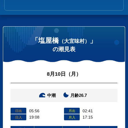
「塩屋橋
」
（大宜味村）
の潮見表
8月10日（月）
中潮
月齢26.7
05:56
02:41
日出
月出
19:08
17:15
日入
月入