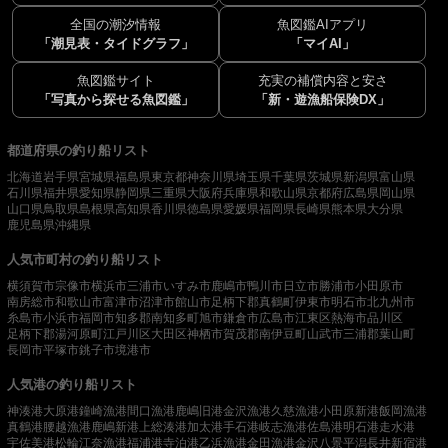
全国の潮汐情報
魚図鑑AIアプリ
「潮見表・タイドグラフ」
「マイAI」
魚図鑑サイト
充実の補償内容と安さ
「写真から探せる魚図鑑」
「新・遊漁船保険DX」
都道府県の釣り船リスト
北海道
岩手県
宮城県
福島県
東京都
神奈川県
埼玉県
千葉県
茨城県
新潟県
富山県
石川県
福井県
愛知県
静岡県
三重県
大阪府
兵庫県
和歌山県
京都府
広島県
岡山県
山口県
鳥取県
島根県
高知県
香川県
徳島県
愛媛県
福岡県
長崎県
熊本県
大分県
鹿児島県
沖縄県
人気市町村の釣り船リスト
横須賀市
宗像市
横浜市
三浦市
いすみ市
鹿嶋市
鴨川市
日立市
勝浦市
小田原市
南房総市
和歌山市
富津市
沼津市
館山市
足柄下郡真鶴町
伊東市
明石市
北九州市
糸島市
小浜市
福岡市
知多郡南知多町
旭市
鎌倉市
広島市
江東区
熱海市
品川区
足柄下郡湯河原町
江戸川区
大田区
神栖市
賀茂郡南伊豆町
山武市
三浦郡葉山町
長岡市
平塚市
銚子市
境港市
人気港の釣り船リスト
神湊港
大原港
鐘崎漁港
間口漁港
鹿嶋旧港
金沢漁港
久慈漁港
小田原新港
飯岡漁港
真鶴港
腰越漁港
鹿嶋新港
上総湊港
加太港
手石港
岐志漁港
佐島港
明石港
走水港
宇佐美港
松輪江奈漁港
福浦港
寺泊港
乙浜漁港
金田漁港
金沢八景平潟
長井新宿港