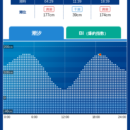
潮時
04:29
11:39
18:39
満潮
干潮
満潮
潮位
177cm
39cm
174cm
潮汐
BI
（爆釣指数）
200
100
0
-40
0:00
6:00
12:00
18:00
24:00
Leaflet
| ©
OpenStreetMap contributors