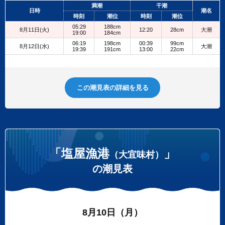
+
満潮
干潮
日時
潮名
−
時刻
潮位
時刻
潮位
05:29
188cm
8月11日(火)
12:20
28cm
大潮
19:00
184cm
06:19
198cm
00:39
99cm
8月12日(水)
大潮
19:39
191cm
13:00
22cm
この潮見表の詳細を見る
「塩屋漁港
」
（大宜味村）
の潮見表
8月10日（月）