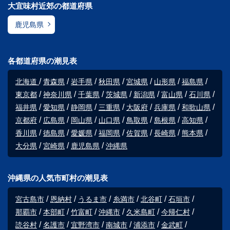
大宜味村近郊の都道府県
鹿児島県
各都道府県の潮見表
北海道
青森県
岩手県
秋田県
宮城県
山形県
福島県
東京都
神奈川県
千葉県
茨城県
新潟県
富山県
石川県
福井県
愛知県
静岡県
三重県
大阪府
兵庫県
和歌山県
京都府
広島県
岡山県
山口県
鳥取県
島根県
高知県
香川県
徳島県
愛媛県
福岡県
佐賀県
長崎県
熊本県
大分県
宮崎県
鹿児島県
沖縄県
沖縄県の人気市町村の潮見表
宮古島市
恩納村
うるま市
糸満市
北谷町
石垣市
那覇市
本部町
竹富町
沖縄市
久米島町
今帰仁村
読谷村
名護市
宜野湾市
南城市
浦添市
金武町