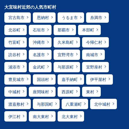
大宜味村近郊の人気市町村
宮古島市
恩納村
うるま市
糸満市
北谷町
石垣市
那覇市
本部町
竹富町
沖縄市
久米島町
今帰仁村
読谷村
名護市
宜野湾市
南城市
浦添市
金武町
与那原町
宜野座村
豊見城市
国頭村
嘉手納町
伊平屋村
中城村
座間味村
西原町
東村
渡嘉敷村
与那国町
八重瀬町
北中城村
伊江村
南大東村
北大東村