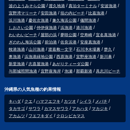
波の上うみそら公園
渡久地港
真泊ターミナル
安波漁港
宜野湾マリーナ
安田漁港
垣の内ビーチ
比嘉漁港
浜川漁港
慶佐次漁港
兼久海浜公園
儀間漁港
しおさい公園
仲伊保漁港
浜漁港
港川漁港
わいわいビーチ
屋部の浜
夢咲公園
空寿崎
宜名真漁港
ぎのわん海浜公園
前泊港
佐良浜港
安座真漁港
牧港漁港
山川漁港
渡嘉敷一文字
石川浄水場裏
楚久
奥漁港
浜漁港緑地公園
西原漁港
宜野座漁港
新川鼻
新里漁港
志喜屋漁港
あがりティーダ公園
与那城照間漁港
宜野座海岸
泡瀬
那覇新港
具志川ビーチ
沖縄県の人気魚種の釣果情報
キハダ
クエ
ハマフエフキ
カツオ
シイラ
メバチ
タカサゴ
サワラ
カマスサワラ
アカハタ
マカジキ
アカムツ
フエフキダイ
クロシビカマス