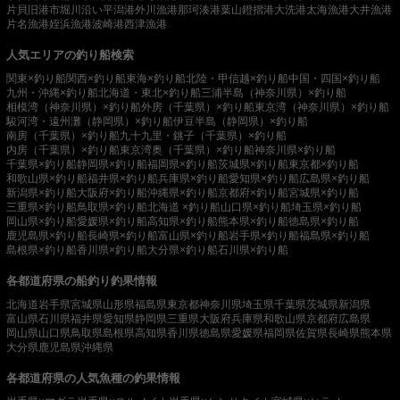
片貝旧港
市堀川沿い
平潟港
外川漁港
那珂湊港
葉山鐙摺港
大洗港
太海漁港
大井漁港
片名漁港
姪浜漁港
波崎港
西津漁港
人気エリアの釣り船検索
関東×釣り船
関西×釣り船
東海×釣り船
北陸・甲信越×釣り船
中国・四国×釣り船
九州・沖縄×釣り船
北海道・東北×釣り船
三浦半島（神奈川県）×釣り船
相模湾（神奈川県）×釣り船
外房（千葉県）×釣り船
東京湾（神奈川県）×釣り船
駿河湾・遠州灘（静岡県）×釣り船
伊豆半島（静岡県）×釣り船
南房（千葉県）×釣り船
九十九里・銚子（千葉県）×釣り船
内房（千葉県）×釣り船
東京湾奥（千葉県）×釣り船
神奈川県×釣り船
千葉県×釣り船
静岡県×釣り船
福岡県×釣り船
茨城県×釣り船
東京都×釣り船
和歌山県×釣り船
福井県×釣り船
兵庫県×釣り船
愛知県×釣り船
広島県×釣り船
新潟県×釣り船
大阪府×釣り船
沖縄県×釣り船
京都府×釣り船
宮城県×釣り船
三重県×釣り船
鳥取県×釣り船
北海道 ×釣り船
山口県×釣り船
埼玉県×釣り船
岡山県×釣り船
愛媛県×釣り船
高知県×釣り船
熊本県×釣り船
徳島県×釣り船
鹿児島県×釣り船
長崎県×釣り船
富山県×釣り船
岩手県×釣り船
福島県×釣り船
島根県×釣り船
香川県×釣り船
大分県×釣り船
石川県×釣り船
各都道府県の船釣り釣果情報
北海道
岩手県
宮城県
山形県
福島県
東京都
神奈川県
埼玉県
千葉県
茨城県
新潟県
富山県
石川県
福井県
愛知県
静岡県
三重県
大阪府
兵庫県
和歌山県
京都府
広島県
岡山県
山口県
鳥取県
島根県
高知県
香川県
徳島県
愛媛県
福岡県
佐賀県
長崎県
熊本県
大分県
鹿児島県
沖縄県
各都道府県の人気魚種の釣果情報