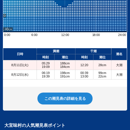
0
-40
0:00
6:00
12:00
18:00
24:00
Leaflet
| ©
OpenStreetMap contributors
+
満潮
干潮
日時
潮名
−
時刻
潮位
時刻
潮位
05:29
188cm
8月11日(火)
12:20
28cm
大潮
19:09
184cm
06:19
198cm
00:39
99cm
8月12日(水)
大潮
19:39
191cm
13:00
22cm
この潮見表の詳細を見る
大宜味村の人気潮見表ポイント