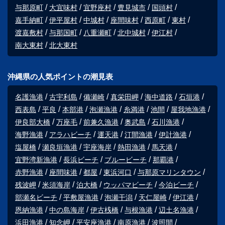
与那原町
大宜味村
宜野座村
豊見城市
国頭村
嘉手納町
伊平屋村
中城村
座間味村
西原町
東村
渡嘉敷村
与那国町
八重瀬町
北中城村
伊江村
南大東村
北大東村
沖縄県の人気ポイントの潮見表
名護漁港
古宇利島
備瀬崎
真栄田岬
海中道路
石垣港
西表島
平良
本部港
泡瀬漁港
糸満港
池間
屋我地漁港
伊良部大橋
万座毛
前兼久漁港
奥武島
石川漁港
海野漁港
アラハビーチ
運天港
汀間漁港
伊計漁港
塩屋橋
瀬良垣漁港
宇座海岸
熱田漁港
馬天港
宜野湾新漁港
長浜ビーチ
ブルービーチ
那覇港
赤野漁港
座間味港
都屋
東浜河口
与那原マリンタウン
残波岬
米須海岸
泊大橋
ウッパマビーチ
今泊ビーチ
部瀬名ビーチ
平敷屋漁港
泡瀬干潟
天仁屋崎
伊江港
恩納漁港
中の島海岸
伊古桟橋
与根漁港
辺土名漁港
浜田漁港
知念岬
平安座漁港
南原漁港
波照間