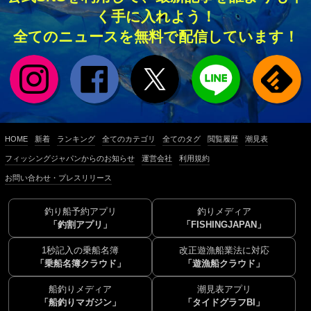
く手に入れよう！
全てのニュースを無料で配信しています！
HOME
新着
ランキング
全てのカテゴリ
全てのタグ
閲覧履歴
潮見表
フィッシングジャパンからのお知らせ
運営会社
利用規約
お問い合わせ・プレスリリース
釣り船予約アプリ
釣りメディア
「釣割アプリ」
「FISHINGJAPAN」
1秒記入の乗船名簿
改正遊漁船業法に対応
「乗船名簿クラウド」
「遊漁船クラウド」
船釣りメディア
潮見表アプリ
「船釣りマガジン」
「タイドグラフBI」