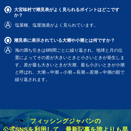
大宜味村で潮見表がよく見られるポイントはどこです
か？
塩屋橋
、
塩屋漁港
がよく見られています。
潮見表に表示されている大潮や小潮とは何ですか？
海の満ち引きは6時間ごとに繰り返され、地球と月の位
置によってその差が大きいときと小さいときが発生しま
す。差が最も大きいときが大潮、最も小さいときが小潮
と呼ばれ、大潮→中潮→小潮→長潮→若潮→中潮の順で
繰り返されます。
フィッシングジャパンの
公式SNSを利用して、最新記事を誰よりも早