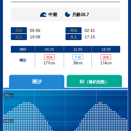
中潮
月齢26.7
05:56
02:41
日出
月出
19:08
17:15
日入
月入
潮時
04:29
11:39
18:39
満潮
干潮
満潮
潮位
177cm
39cm
174cm
潮汐
BI
（爆釣指数）
200
100