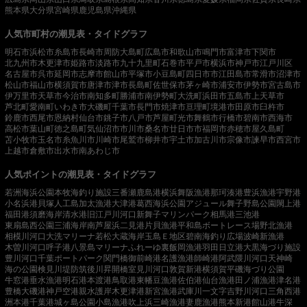
熊本県
大分県
宮崎県
鹿児島県
沖縄県
人気市町村の潮見表・タイドグラフ
明石市
浜松市
糸島市
長崎市
周防大島町
広島市
和歌山市
鳴門市
富津市
下関市
北九州市
木更津市
姫路市
淡路市
九十九里町
石巻市
平戸市
横浜市
神戸市
江戸川区
名古屋市
呉市
延岡市
志摩市
館山市
平塚市
小豆島町
四日市市
江田島市
常滑市
沼津市
松山市
福山市
横須賀市
唐津市
津市
長島町
佐世保市
茅ヶ崎市
浦安市
伊勢市
宮古島市
伊万里市
天草市
今治市
南知多町
勝浦市
南伊勢町
大洗町
浜田市
五島市
上天草市
芦北町
愛南町
いわき市
大磯町
千葉市
長門市
焼津市
亘理町
境港市
田原市
臼杵市
鈴鹿市
西尾市
恩納村
仙台市
銚子市
八戸市
芦屋町
光市
舞鶴市
行橋市
碧南市
西海市
高松市
葉山町
徳之島町
気仙沼市
市川市
桑名市
廿日市市
福岡市
赤穂市
屋久島町
苫小牧市
玉名市
糸魚川市
川崎市
尾鷲市
柳井市
宇土市
加古川市
宗像市
諫早市
西宮市
上越市
倉敷市
出水市
南あわじ市
人気ポイントの潮見表・タイドグラフ
若洲海浜公園
本牧海釣り施設
三番瀬
鹿島港
横浜
舞阪漁港
那珂湊港
豊浜漁港
宇野港
小名浜港
貝塚人工島
加太漁港
大津港
葛西海浜公園
アジュール舞子
野島公園
閖上港
福田港
須磨海岸
清水港
旧江戸川河口
新舞子マリンパーク
相馬港
三池港
東扇島西公園
三浦海岸
南芦屋浜
二見港
片貝漁港
平和島ボートレース場
野北漁港
相模川河口
大洗マリーナ
若松
大蔵海岸
玉島Ｅ地区
碧南海釣り広場
波崎新漁港
木曽川河口
呼子港
八景島マリーナ
ふれーゆ裏
飯岡漁港
羽田
日立港
大黒海づり施設
豊川河口
千葉ポートパーク
関門橋
御前崎港
名護漁港
師崎港
阿武隈川河口
天神崎
海の公園
検見川堤防
筑後川昇開橋
室見川河口
敦賀新港
横須賀
平磯海づり公園
牛窓港
垂水漁港
明石港
本渡港
鳥取港
東幡豆漁港
佐伯港
仙台漁港
田ノ浦漁港
津名港
豊橋
大磯港
神戸空港親水護岸
木更津港
新宮漁港
武庫川一文字
吉野川河口
三角西港
洲本港
千葉港
城ヶ島公園
小島漁港
吹上浜
三崎漁港
妻鹿漁港
熊本新港
館山港
牛深