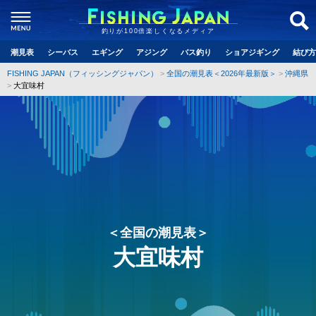
釣りが100倍楽しくなるメディア
潮見表
シーバス
エギング
アジング
バス釣り
ショアジギング
結び方
FISHING JAPAN（フィッシングジャパン）
全国の潮見表＜2026年最新版＞
沖縄県
大宜味村
＜全国の潮見表＞
大宜味村