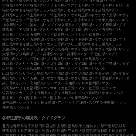
岩手県×マダラ
岩手県×スルメイカ
岩手県×ケンサキイカ
宮城県×ヒラメ
宮城県×マアジ
宮城県×アイナメ
山形県×マアジ
山形県×マダイ
山形県×キジハタ
福島県×マダイ
福島県×ヒラメ
福島県×チダイ
茨城県×マダイ
茨城県×ブリ
茨城県×ヒラメ
埼玉県×サワラ
埼玉県×タチウオ
埼玉県×ホウボウ
千葉県×マダイ
千葉県×ヒラメ
千葉県×イサキ
東京都×マアジ
東京都×タチウオ
東京都×シロギス
神奈川県×マアジ
神奈川県×マダイ
神奈川県×ブリ
新潟県×マダイ
新潟県×ブリ
新潟県×マアジ
富山県×アオリイカ
富山県×ブリ
富山県×マダイ
石川県×ブリ
石川県×キジハタ
石川県×マダイ
福井県×ケンサキイカ
福井県×マダイ
福井県×アオリイカ
静岡県×マダイ
静岡県×イサキ
静岡県×マアジ
愛知県×ブリ
愛知県×マダイ
愛知県×タチウオ
三重県×ブリ
三重県×マダイ
三重県×ヒラメ
京都府×ケンサキイカ
京都府×ブリ
京都府×マダイ
大阪府×マダイ
大阪府×サワラ
大阪府×ブリ
兵庫県×ブリ
兵庫県×マダイ
兵庫県×マダコ
和歌山県×マダイ
和歌山県×マアジ
和歌山県×ブリ
鳥取県×ケンサキイカ
鳥取県×マアジ
鳥取県×アオリイカ
岡山県×スズキ
岡山県×マダイ
岡山県×ヒラメ
広島県×マダイ
広島県×キジハタ
広島県×サワラ
山口県×マダイ
山口県×キジハタ
山口県×ケンサキイカ
徳島県×ブリ
徳島県×マアジ
徳島県×チダイ
香川県×マダイ
香川県×アオリイカ
香川県×マゴチ
愛媛県×マダイ
愛媛県×ブリ
愛媛県×キジハタ
高知県×カンパチ
高知県×アカアマダイ
高知県×イサキ
福岡県×マダイ
福岡県×ヤリイカ
福岡県×ケンサキイカ
佐賀県×マダイ
佐賀県×ヒラマサ
佐賀県×アカアマダイ
長崎県×マダイ
長崎県×キジハタ
長崎県×オオモンハタ
熊本県×マダイ
熊本県×ヒラメ
熊本県×メバル
鹿児島県×マダイ
鹿児島県×ケンサキイカ
鹿児島県×アオリイカ
沖縄県×スジアラ
沖縄県×キハダ
沖縄県×バラハタ
各都道府県の潮見表・タイドグラフ
北海道
青森県
岩手県
秋田県
宮城県
山形県
福島県
東京都
神奈川県
千葉県
茨城県
新潟県
富山県
石川県
福井県
愛知県
静岡県
三重県
大阪府
兵庫県
和歌山県
京都府
広島県
岡山県
山口県
鳥取県
島根県
高知県
香川県
徳島県
愛媛県
福岡県
佐賀県
長崎県