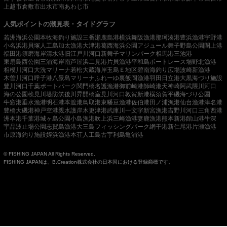
上越市
倉敷市
出水市
南あわじ市
人気ポイントの潮見表・タイドグラフ
若洲海浜公園
本牧海釣り施設
三番瀬
鹿島港
横浜
舞阪漁港
那珂湊港
豊浜漁港
宇野港
小名浜港
貝塚人工島
加太漁港
大津港
葛西海浜公園
アジュール舞子
野島公園
閖上港
福田港
須磨海岸
清水港
旧江戸川河口
新舞子マリンパーク
相馬港
三池港
東扇島西公園
三浦海岸
南芦屋浜
二見港
片貝漁港
平和島ボートレース場
野北漁港
相模川河口
大洗マリーナ
若松
大蔵海岸
玉島Ｅ地区
碧南海釣り広場
波崎新漁港
木曽川河口
呼子港
八景島マリーナ
ふれーゆ裏
飯岡漁港
羽田
日立港
大黒海づり施設
豊川河口
千葉ポートパーク
関門橋
名護漁港
御前崎港
師崎港
天神崎
阿武隈川河口
海の公園
検見川堤防
筑後川昇開橋
室見川河口
敦賀新港
横須賀
平磯海づり公園
牛窓港
垂水漁港
明石港
本渡港
鳥取港
東幡豆漁港
佐伯港
田ノ浦漁港
仙台漁港
津名港
豊橋
大磯港
神戸空港親水護岸
木更津港
武庫川一文字
新宮漁港
吉野川河口
三角西港
洲本港
千葉港
城ヶ島公園
小島漁港
吹上浜
三崎漁港
妻鹿漁港
熊本新港
館山港
牛深
宇品波止場公園
志賀島漁港
大三島フィッシングパーク
網干港
新仁尾港
片瀬漁港
市原海釣り施設
姪浜漁港
本荘人工島
古宇利島
亀浦港
© FISHING JAPAN All Rights Reserved.
FISHING JAPANは、B.Creation株式会社の日本国における登録商標です。