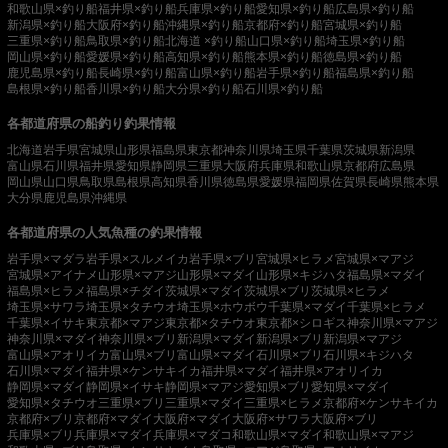
和歌山県×釣り船
福井県×釣り船
兵庫県×釣り船
愛知県×釣り船
広島県×釣り船
新潟県×釣り船
大阪府×釣り船
沖縄県×釣り船
京都府×釣り船
宮城県×釣り船
三重県×釣り船
鳥取県×釣り船
北海道 ×釣り船
山口県×釣り船
埼玉県×釣り船
岡山県×釣り船
愛媛県×釣り船
高知県×釣り船
熊本県×釣り船
徳島県×釣り船
鹿児島県×釣り船
長崎県×釣り船
富山県×釣り船
岩手県×釣り船
福島県×釣り船
島根県×釣り船
香川県×釣り船
大分県×釣り船
石川県×釣り船
各都道府県の船釣り釣果情報
北海道
岩手県
宮城県
山形県
福島県
東京都
神奈川県
埼玉県
千葉県
茨城県
新潟県
富山県
石川県
福井県
愛知県
静岡県
三重県
大阪府
兵庫県
和歌山県
京都府
広島県
岡山県
山口県
鳥取県
島根県
高知県
香川県
徳島県
愛媛県
福岡県
佐賀県
長崎県
熊本県
大分県
鹿児島県
沖縄県
各都道府県の人気魚種の釣果情報
岩手県×マダラ
岩手県×スルメイカ
岩手県×ブリ
宮城県×ヒラメ
宮城県×マアジ
宮城県×アイナメ
山形県×マアジ
山形県×マダイ
山形県×キジハタ
福島県×マダイ
福島県×ヒラメ
福島県×チダイ
茨城県×マダイ
茨城県×ブリ
茨城県×ヒラメ
埼玉県×サワラ
埼玉県×タチウオ
埼玉県×ホウボウ
千葉県×マダイ
千葉県×ヒラメ
千葉県×イサキ
東京都×マアジ
東京都×タチウオ
東京都×シロギス
神奈川県×マアジ
神奈川県×マダイ
神奈川県×ブリ
新潟県×マダイ
新潟県×ブリ
新潟県×マアジ
富山県×アオリイカ
富山県×ブリ
富山県×マダイ
石川県×ブリ
石川県×キジハタ
石川県×マダイ
福井県×ケンサキイカ
福井県×マダイ
福井県×アオリイカ
静岡県×マダイ
静岡県×イサキ
静岡県×マアジ
愛知県×ブリ
愛知県×マダイ
愛知県×タチウオ
三重県×ブリ
三重県×マダイ
三重県×ヒラメ
京都府×ケンサキイカ
京都府×ブリ
京都府×マダイ
大阪府×マダイ
大阪府×サワラ
大阪府×ブリ
兵庫県×ブリ
兵庫県×マダイ
兵庫県×マダコ
和歌山県×マダイ
和歌山県×マアジ