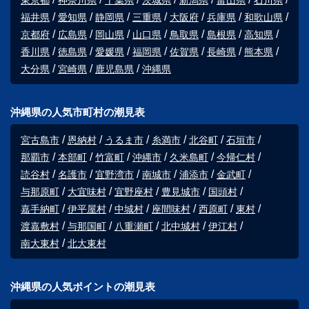
福井県
愛知県
静岡県
三重県
大阪府
兵庫県
和歌山県
京都府
広島県
岡山県
山口県
鳥取県
島根県
高知県
香川県
徳島県
愛媛県
福岡県
佐賀県
長崎県
熊本県
大分県
宮崎県
鹿児島県
沖縄県
沖縄県の人気市町村の潮見表
宮古島市
恩納村
うるま市
糸満市
北谷町
石垣市
那覇市
本部町
竹富町
沖縄市
久米島町
今帰仁村
読谷村
名護市
宜野湾市
南城市
浦添市
金武町
与那原町
大宜味村
宜野座村
豊見城市
国頭村
嘉手納町
伊平屋村
中城村
座間味村
西原町
東村
渡嘉敷村
与那国町
八重瀬町
北中城村
伊江村
南大東村
北大東村
沖縄県の人気ポイントの潮見表