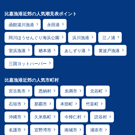
比嘉漁港近郊の人気潮見表ポイント
函館湯川漁港
永田港
阿川ほうせんぐり海浜公園
浜川漁港
江ノ浦
室浜漁港
栖本港
あしずり港
黄波戸漁港
三国ヨットハーバー
比嘉漁港近郊の人気市町村
宮古島市
恩納村
糸満市
北谷町
石垣市
那覇市
本部町
竹富町
沖縄市
久米島町
今帰仁村
読谷村
名護市
宜野湾市
南城市
浦添市