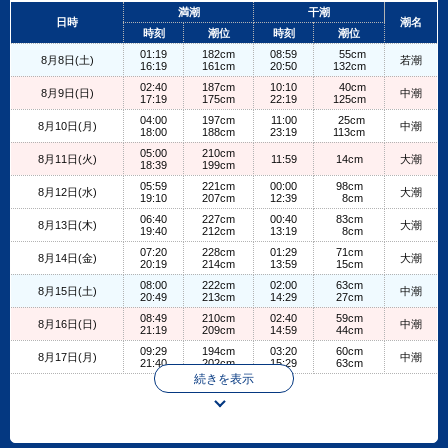
+
満潮
干潮
日時
潮名
−
時刻
潮位
時刻
潮位
01:19
182cm
08:59
55cm
8月8日(土)
若潮
16:19
161cm
20:50
132cm
02:40
187cm
10:10
40cm
8月9日(日)
中潮
17:19
175cm
22:19
125cm
04:00
197cm
11:00
25cm
8月10日(月)
中潮
18:00
188cm
23:19
113cm
05:00
210cm
8月11日(火)
11:59
14cm
大潮
18:39
199cm
05:59
221cm
00:00
98cm
8月12日(水)
大潮
19:10
207cm
12:39
8cm
06:40
227cm
00:40
83cm
8月13日(木)
大潮
19:40
212cm
13:19
8cm
07:20
228cm
01:29
71cm
8月14日(金)
大潮
20:19
214cm
13:59
15cm
08:00
222cm
02:00
63cm
8月15日(土)
中潮
20:49
213cm
14:29
27cm
08:49
210cm
02:40
59cm
8月16日(日)
中潮
21:19
209cm
14:59
44cm
09:29
194cm
03:20
60cm
8月17日(月)
中潮
21:40
202cm
15:29
63cm
続きを表示