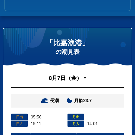
「比嘉漁港」
の潮見表
長潮
月齢23.7
05:56
日出
月出
19:11
14:01
日入
月入