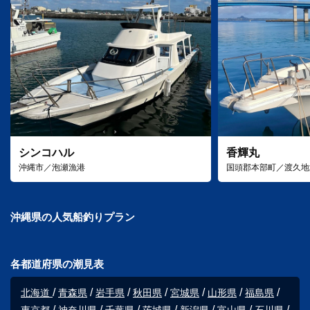
シンコハル
香輝丸
沖縄市／泡瀬漁港
国頭郡本部町／渡久地
沖縄県の人気船釣りプラン
各都道府県の潮見表
北海道
青森県
岩手県
秋田県
宮城県
山形県
福島県
東京都
神奈川県
千葉県
茨城県
新潟県
富山県
石川県