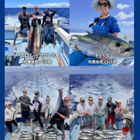
クロシビカマス
キハダ
5
6
泡瀬漁港／
日前
泡瀬漁港／
日前