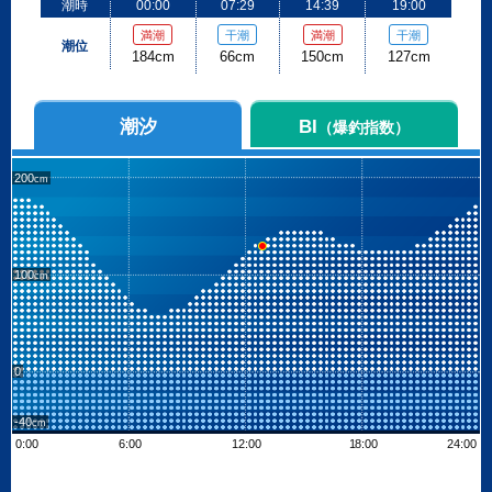
潮時
00:00
07:29
14:39
19:00
満潮
干潮
満潮
干潮
潮位
184cm
66cm
150cm
127cm
潮汐
BI
（爆釣指数）
200
100
0
-40
0:00
6:00
12:00
18:00
24:00
Leaflet
| ©
OpenStreetMap contributors