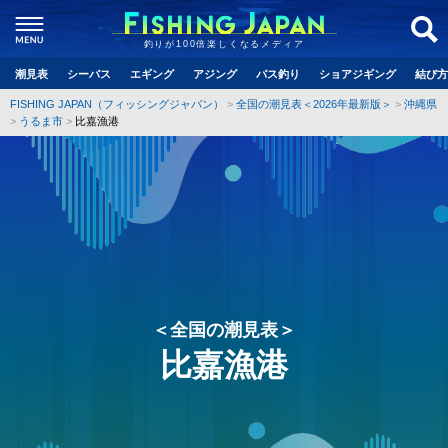
釣りが100倍楽しくなるメディア
潮見表
シーバス
エギング
アジング
バス釣り
ショアジギング
結び方
FISHING JAPAN（フィッシングジャパン）
全国の潮見表＜2026年最新版＞
沖縄県
うるま市
比嘉漁港
＜全国の潮見表＞
比嘉漁港