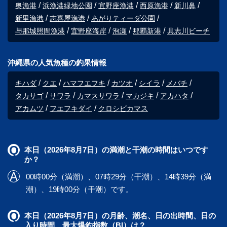
奥漁港
浜漁港緑地公園
宜野座漁港
西原漁港
新川鼻
新里漁港
志喜屋漁港
あがりティーダ公園
与那城照間漁港
宜野座海岸
泡瀬
那覇新港
具志川ビーチ
沖縄県の人気魚種の釣果情報
キハダ
クエ
ハマフエフキ
カツオ
シイラ
メバチ
タカサゴ
サワラ
カマスサワラ
マカジキ
アカハタ
アカムツ
フエフキダイ
クロシビカマス
本日（2026年8月7日）の満潮と干潮の時間はいつです
か？
00時00分（満潮）、07時29分（干潮）、14時39分（満
潮）、19時00分（干潮）です。
本日（2026年8月7日）の月齢、潮名、日の出時間、日の
入り時間、最大爆釣指数（BI）は？