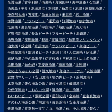
名護漁港
古宇利島
備瀬崎
真栄田岬
海中道路
石垣港
西表島
平良
泡瀬漁港
本部港
糸満港
池間
屋我地漁港
伊良部大橋
万座毛
前兼久漁港
奥武島
石川漁港
海野漁港
アラハビーチ
運天港
汀間漁港
伊計漁港
塩屋橋
瀬良垣漁港
宇座海岸
熱田漁港
馬天港
宜野湾新漁港
長浜ビーチ
ブルービーチ
那覇港
赤野漁港
座間味港
都屋
東浜河口
与那原マリンタウン
泊大橋
残波岬
米須海岸
ウッパマビーチ
今泊ビーチ
平敷屋漁港
部瀬名ビーチ
泡瀬干潟
天仁屋崎
伊江港
恩納漁港
中の島海岸
伊古桟橋
与根漁港
辺土名漁港
浜田漁港
知念岬
平安座漁港
南原漁港
波照間
波の上うみそら公園
渡久地港
真泊ターミナル
安波漁港
宜野湾マリーナ
安田漁港
垣の内ビーチ
浜川漁港
比嘉漁港
兼久海浜公園
慶佐次漁港
儀間漁港
仲伊保漁港
しおさい公園
浜漁港
港川漁港
わいわいビーチ
夢咲公園
屋部の浜
空寿崎
宜名真漁港
ぎのわん海浜公園
前泊港
佐良浜港
安座真漁港
牧港漁港
渡嘉敷一文字
山川漁港
石川浄水場裏
楚久