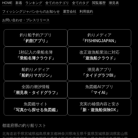
HOME
新着
ランキング
全てのカテゴリ
全てのタグ
閲覧履歴
潮見表
フィッシングジャパンからのお知らせ
運営会社
利用規約
お問い合わせ・プレスリリース
釣り船予約アプリ
釣りメディア
「釣割アプリ」
「FISHINGJAPAN」
1秒記入の乗船名簿
改正遊漁船業法に対応
「乗船名簿クラウド」
「遊漁船クラウド」
船釣りメディア
潮見表アプリ
「船釣りマガジン」
「タイドグラフBI」
全国の潮汐情報
魚図鑑AIアプリ
「潮見表・タイドグラフ」
「マイAI」
魚図鑑サイト
充実の補償内容と安さ
「写真から探せる魚図鑑」
「新・遊漁船保険DX」
都道府県の釣り船リスト
北海道
岩手県
宮城県
福島県
東京都
神奈川県
埼玉県
千葉県
茨城県
新潟県
富山県