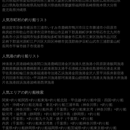
石川県
福井県
愛知県
静岡県
三重県
大阪府
兵庫県
和歌山県
京都府
広島県
岡山県
山口県
鳥取県
島根県
高知県
香川県
徳島県
愛媛県
福岡県
長崎県
熊本県
大分県
鹿児島県
沖縄県
人気市町村の釣り船リスト
横須賀市
宗像市
横浜市
三浦市
いすみ市
鹿嶋市
鴨川市
日立市
勝浦市
小田原市
南房総市
和歌山市
富津市
沼津市
館山市
足柄下郡真鶴町
伊東市
明石市
北九州市
糸島市
小浜市
福岡市
知多郡南知多町
旭市
鎌倉市
広島市
江東区
熱海市
品川区
足柄下郡湯河原町
江戸川区
大田区
神栖市
賀茂郡南伊豆町
山武市
三浦郡葉山町
長岡市
平塚市
銚子市
境港市
人気港の釣り船リスト
神湊港
大原港
鐘崎漁港
間口漁港
鹿嶋旧港
金沢漁港
久慈漁港
小田原新港
飯岡漁港
真鶴港
腰越漁港
鹿嶋新港
上総湊港
加太港
手石港
岐志漁港
佐島港
明石港
走水港
宇佐美港
松輪江奈漁港
福浦港
寺泊港
乙浜漁港
金田漁港
金沢八景平潟
長井新宿港
片貝旧港
市堀川沿い
平潟港
外川漁港
那珂湊港
葉山鐙摺港
大洗港
太海漁港
大井漁港
片名漁港
姪浜漁港
波崎港
西津漁港
人気エリアの釣り船検索
関東×釣り船
関西×釣り船
東海×釣り船
北陸・甲信越×釣り船
中国・四国×釣り船
九州・沖縄×釣り船
北海道・東北×釣り船
三浦半島（神奈川県）×釣り船
相模湾（神奈川県）×釣り船
外房（千葉県）×釣り船
東京湾（神奈川県）×釣り船
駿河湾・遠州灘（静岡県）×釣り船
伊豆半島（静岡県）×釣り船
南房（千葉県）×釣り船
九十九里・銚子（千葉県）×釣り船
内房（千葉県）×釣り船
東京湾奥（千葉県）×釣り船
神奈川県×釣り船
千葉県×釣り船
静岡県×釣り船
福岡県×釣り船
茨城県×釣り船
東京都×釣り船