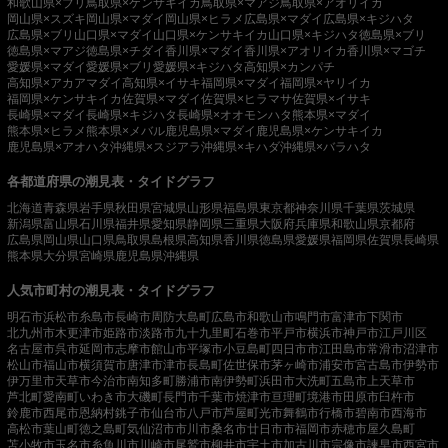
和歌山県×ブリ
鳥取県×ケンサキイカ
鳥取県×マアジ
鳥取県×アオリイカ
岡山県×スズキ
岡山県×マダイ
岡山県×ヒラメ
広島県×マダイ
広島県×キジハタ
広島県×ブリ
山口県×マダイ
山口県×ケンサキイカ
山口県×キジハタ
徳島県×ブリ
徳島県×マアジ
徳島県×チダイ
香川県×マダイ
香川県×アオリイカ
香川県×マゴチ
愛媛県×マダイ
愛媛県×ブリ
愛媛県×キジハタ
高知県×カンパチ
高知県×アカアマダイ
高知県×イサキ
福岡県×マダイ
福岡県×ヤリイカ
福岡県×ケンサキイカ
佐賀県×マダイ
佐賀県×ヒラマサ
佐賀県×イサキ
長崎県×マダイ
長崎県×キジハタ
長崎県×オオモンハタ
熊本県×マダイ
熊本県×ヒラメ
熊本県×メバル
鹿児島県×マダイ
鹿児島県×ケンサキイカ
鹿児島県×アオハタ
沖縄県×スジアラ
沖縄県×キハダ
沖縄県×バラハタ
各都道府県の潮見表・タイドグラフ
北海道
青森県
岩手県
秋田県
宮城県
山形県
福島県
東京都
神奈川県
千葉県
茨城県
新潟県
富山県
石川県
福井県
愛知県
静岡県
三重県
大阪府
兵庫県
和歌山県
京都府
広島県
岡山県
山口県
鳥取県
島根県
高知県
香川県
徳島県
愛媛県
福岡県
佐賀県
長崎県
熊本県
大分県
宮崎県
鹿児島県
沖縄県
人気市町村の潮見表・タイドグラフ
明石市
浜松市
糸島市
長崎市
周防大島町
広島市
和歌山市
鳴門市
富津市
下関市
北九州市
木更津市
姫路市
淡路市
九十九里町
石巻市
平戸市
横浜市
神戸市
江戸川区
名古屋市
呉市
延岡市
志摩市
館山市
平塚市
小豆島町
四日市市
江田島市
常滑市
沼津市
松山市
福山市
横須賀市
唐津市
津市
長島町
佐世保市
茅ヶ崎市
浦安市
宮古島市
伊勢市
伊万里市
天草市
今治市
南知多町
勝浦市
南伊勢町
浜田市
大洗町
五島市
上天草市
芦北町
愛南町
いわき市
大磯町
長門市
千葉市
焼津市
亘理町
境港市
田原市
臼杵市
鈴鹿市
西尾市
恩納村
銚子市
仙台市
八戸市
芦屋町
光市
舞鶴市
行橋市
碧南市
西海市
高松市
葉山町
徳之島町
気仙沼市
市川市
桑名市
廿日市市
福岡市
赤穂市
屋久島町
苫小牧市
玉名市
糸魚川市
川崎市
尾鷲市
柳井市
宇土市
加古川市
宗像市
諫早市
西宮市