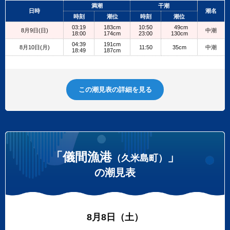
+
満潮
干潮
日時
潮名
−
時刻
潮位
時刻
潮位
03:19
183cm
10:50
49cm
8月9日(日)
中潮
18:00
174cm
23:00
130cm
04:39
191cm
8月10日(月)
11:50
35cm
中潮
18:49
187cm
この潮見表の詳細を見る
「儀間漁港
」
（久米島町）
の潮見表
8月8日（土）