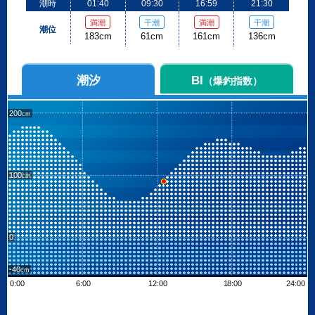
潮時
01:40
09:30
16:59
21:30
満潮
干潮
満潮
干潮
潮位
183cm
61cm
161cm
136cm
潮汐
BI
（爆釣指数）
200
100
0
-40
0:00
6:00
12:00
18:00
24:00
Leaflet
| ©
OpenStreetMap contributors