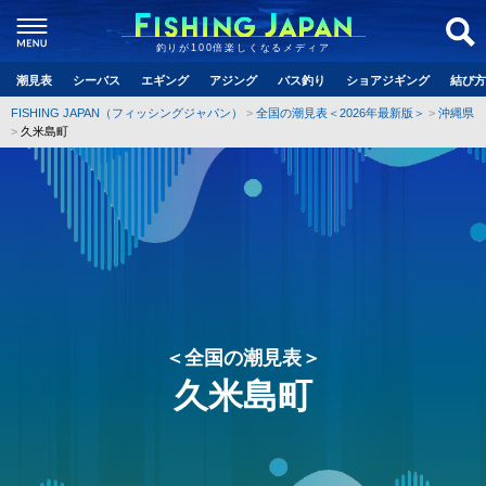
釣りが100倍楽しくなるメディア
潮見表
シーバス
エギング
アジング
バス釣り
ショアジギング
結び方
FISHING JAPAN（フィッシングジャパン）
全国の潮見表＜2026年最新版＞
沖縄県
久米島町
＜全国の潮見表＞
久米島町