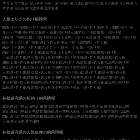
片貝旧港
市堀川沿い
平潟港
外川漁港
那珂湊港
葉山鐙摺港
大洗港
太海漁港
大井漁港
片名漁港
姪浜漁港
波崎港
西津漁港
人気エリアの釣り船検索
関東×釣り船
関西×釣り船
東海×釣り船
北陸・甲信越×釣り船
中国・四国×釣り船
九州・沖縄×釣り船
北海道・東北×釣り船
三浦半島（神奈川県）×釣り船
相模湾（神奈川県）×釣り船
外房（千葉県）×釣り船
東京湾（神奈川県）×釣り船
駿河湾・遠州灘（静岡県）×釣り船
伊豆半島（静岡県）×釣り船
南房（千葉県）×釣り船
九十九里・銚子（千葉県）×釣り船
内房（千葉県）×釣り船
東京湾奥（千葉県）×釣り船
神奈川県×釣り船
千葉県×釣り船
静岡県×釣り船
福岡県×釣り船
茨城県×釣り船
東京都×釣り船
和歌山県×釣り船
福井県×釣り船
兵庫県×釣り船
愛知県×釣り船
広島県×釣り船
新潟県×釣り船
大阪府×釣り船
沖縄県×釣り船
京都府×釣り船
宮城県×釣り船
三重県×釣り船
鳥取県×釣り船
北海道 ×釣り船
山口県×釣り船
埼玉県×釣り船
岡山県×釣り船
愛媛県×釣り船
高知県×釣り船
熊本県×釣り船
徳島県×釣り船
鹿児島県×釣り船
長崎県×釣り船
富山県×釣り船
岩手県×釣り船
福島県×釣り船
島根県×釣り船
香川県×釣り船
大分県×釣り船
石川県×釣り船
各都道府県の船釣り釣果情報
北海道
岩手県
宮城県
山形県
福島県
東京都
神奈川県
埼玉県
千葉県
茨城県
新潟県
富山県
石川県
福井県
愛知県
静岡県
三重県
大阪府
兵庫県
和歌山県
京都府
広島県
岡山県
山口県
鳥取県
島根県
高知県
香川県
徳島県
愛媛県
福岡県
佐賀県
長崎県
熊本県
大分県
鹿児島県
沖縄県
各都道府県の人気魚種の釣果情報