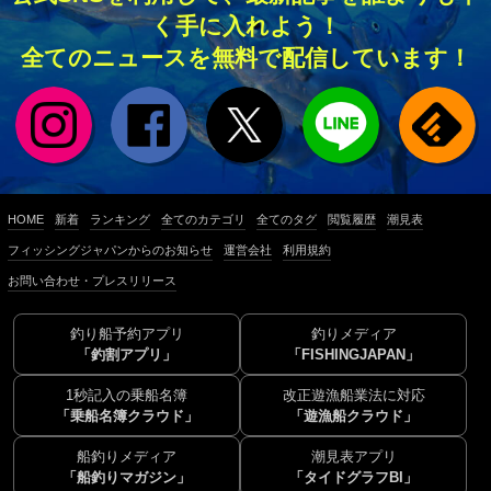
く手に入れよう！
全てのニュースを無料で配信しています！
HOME
新着
ランキング
全てのカテゴリ
全てのタグ
閲覧履歴
潮見表
フィッシングジャパンからのお知らせ
運営会社
利用規約
お問い合わせ・プレスリリース
釣り船予約アプリ
釣りメディア
「釣割アプリ」
「FISHINGJAPAN」
1秒記入の乗船名簿
改正遊漁船業法に対応
「乗船名簿クラウド」
「遊漁船クラウド」
船釣りメディア
潮見表アプリ
「船釣りマガジン」
「タイドグラフBI」