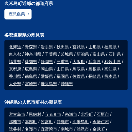
久米島町近郊の都道府県
鹿児島県
各都道府県の潮見表
北海道
青森県
岩手県
秋田県
宮城県
山形県
福島県
東京都
神奈川県
千葉県
茨城県
新潟県
富山県
石川県
福井県
愛知県
静岡県
三重県
大阪府
兵庫県
和歌山県
京都府
広島県
岡山県
山口県
鳥取県
島根県
高知県
香川県
徳島県
愛媛県
福岡県
佐賀県
長崎県
熊本県
大分県
宮崎県
鹿児島県
沖縄県
沖縄県の人気市町村の潮見表
宮古島市
恩納村
うるま市
糸満市
北谷町
石垣市
那覇市
本部町
竹富町
沖縄市
久米島町
今帰仁村
読谷村
名護市
宜野湾市
南城市
浦添市
金武町