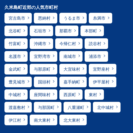
久米島町近郊の人気市町村
宮古島市
恩納村
うるま市
糸満市
北谷町
石垣市
那覇市
本部町
竹富町
沖縄市
今帰仁村
読谷村
名護市
宜野湾市
南城市
浦添市
金武町
与那原町
大宜味村
宜野座村
豊見城市
国頭村
嘉手納町
伊平屋村
中城村
座間味村
西原町
東村
渡嘉敷村
与那国町
八重瀬町
北中城村
伊江村
南大東村
北大東村