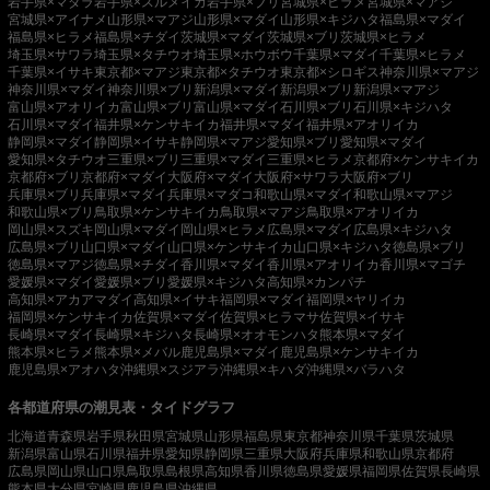
岩手県×マダラ
岩手県×スルメイカ
岩手県×ブリ
宮城県×ヒラメ
宮城県×マアジ
宮城県×アイナメ
山形県×マアジ
山形県×マダイ
山形県×キジハタ
福島県×マダイ
福島県×ヒラメ
福島県×チダイ
茨城県×マダイ
茨城県×ブリ
茨城県×ヒラメ
埼玉県×サワラ
埼玉県×タチウオ
埼玉県×ホウボウ
千葉県×マダイ
千葉県×ヒラメ
千葉県×イサキ
東京都×マアジ
東京都×タチウオ
東京都×シロギス
神奈川県×マアジ
神奈川県×マダイ
神奈川県×ブリ
新潟県×マダイ
新潟県×ブリ
新潟県×マアジ
富山県×アオリイカ
富山県×ブリ
富山県×マダイ
石川県×ブリ
石川県×キジハタ
石川県×マダイ
福井県×ケンサキイカ
福井県×マダイ
福井県×アオリイカ
静岡県×マダイ
静岡県×イサキ
静岡県×マアジ
愛知県×ブリ
愛知県×マダイ
愛知県×タチウオ
三重県×ブリ
三重県×マダイ
三重県×ヒラメ
京都府×ケンサキイカ
京都府×ブリ
京都府×マダイ
大阪府×マダイ
大阪府×サワラ
大阪府×ブリ
兵庫県×ブリ
兵庫県×マダイ
兵庫県×マダコ
和歌山県×マダイ
和歌山県×マアジ
和歌山県×ブリ
鳥取県×ケンサキイカ
鳥取県×マアジ
鳥取県×アオリイカ
岡山県×スズキ
岡山県×マダイ
岡山県×ヒラメ
広島県×マダイ
広島県×キジハタ
広島県×ブリ
山口県×マダイ
山口県×ケンサキイカ
山口県×キジハタ
徳島県×ブリ
徳島県×マアジ
徳島県×チダイ
香川県×マダイ
香川県×アオリイカ
香川県×マゴチ
愛媛県×マダイ
愛媛県×ブリ
愛媛県×キジハタ
高知県×カンパチ
高知県×アカアマダイ
高知県×イサキ
福岡県×マダイ
福岡県×ヤリイカ
福岡県×ケンサキイカ
佐賀県×マダイ
佐賀県×ヒラマサ
佐賀県×イサキ
長崎県×マダイ
長崎県×キジハタ
長崎県×オオモンハタ
熊本県×マダイ
熊本県×ヒラメ
熊本県×メバル
鹿児島県×マダイ
鹿児島県×ケンサキイカ
鹿児島県×アオハタ
沖縄県×スジアラ
沖縄県×キハダ
沖縄県×バラハタ
各都道府県の潮見表・タイドグラフ
北海道
青森県
岩手県
秋田県
宮城県
山形県
福島県
東京都
神奈川県
千葉県
茨城県
新潟県
富山県
石川県
福井県
愛知県
静岡県
三重県
大阪府
兵庫県
和歌山県
京都府
広島県
岡山県
山口県
鳥取県
島根県
高知県
香川県
徳島県
愛媛県
福岡県
佐賀県
長崎県
熊本県
大分県
宮崎県
鹿児島県
沖縄県