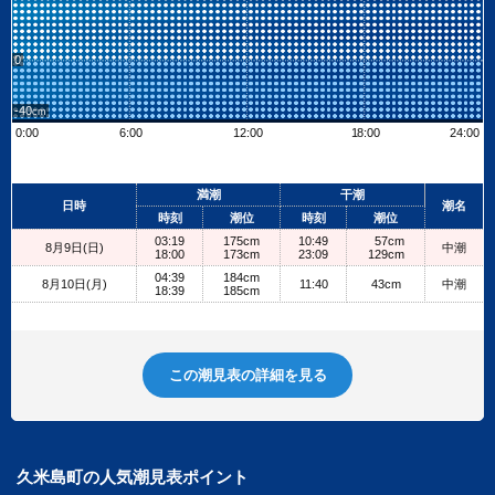
0
-40
0:00
6:00
12:00
18:00
24:00
Leaflet
| ©
OpenStreetMap contributors
+
満潮
干潮
日時
潮名
−
時刻
潮位
時刻
潮位
03:19
175cm
10:49
57cm
8月9日(日)
中潮
18:00
173cm
23:09
129cm
04:39
184cm
8月10日(月)
11:40
43cm
中潮
18:39
185cm
この潮見表の詳細を見る
久米島町の人気潮見表ポイント