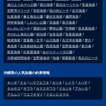
波の上うみそら公園
渡久地港
真泊ターミナル
安波漁港
宜野湾マリーナ
安田漁港
垣の内ビーチ
浜川漁港
比嘉漁港
兼久海浜公園
慶佐次漁港
儀間漁港
仲伊保漁港
しおさい公園
浜漁港
港川漁港
わいわいビーチ
屋部の浜
夢咲公園
空寿崎
宜名真漁港
ぎのわん海浜公園
前泊港
佐良浜港
安座真漁港
牧港漁港
渡嘉敷一文字
山川漁港
石川浄水場裏
楚久
奥漁港
浜漁港緑地公園
西原漁港
宜野座漁港
新川鼻
新里漁港
志喜屋漁港
あがりティーダ公園
与那城照間漁港
宜野座海岸
泡瀬
那覇新港
具志川ビーチ
沖縄県の人気魚種の釣果情報
キハダ
クエ
ハマフエフキ
カツオ
シイラ
メバチ
タカサゴ
サワラ
カマスサワラ
マカジキ
アカハタ
アカムツ
フエフキダイ
クロシビカマス