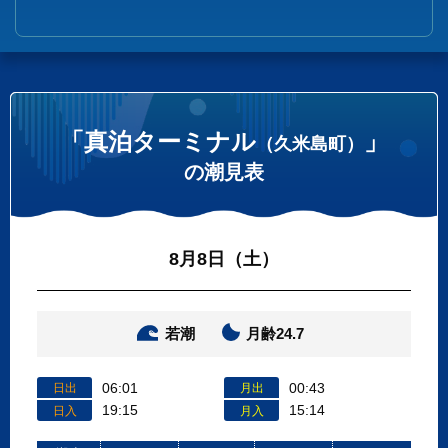
「真泊ターミナル
」
（久米島町）
の潮見表
8月8日（土）
若潮
月齢24.7
06:01
00:43
日出
月出
19:15
15:14
日入
月入