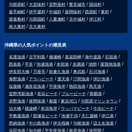
与那原町
大宜味村
宜野座村
豊見城市
国頭村
嘉手納町
伊平屋村
中城村
座間味村
西原町
東村
渡嘉敷村
与那国町
八重瀬町
北中城村
伊江村
南大東村
北大東村
沖縄県の人気ポイントの潮見表
名護漁港
古宇利島
備瀬崎
真栄田岬
海中道路
石垣港
西表島
平良
泡瀬漁港
本部港
糸満港
池間
屋我地漁港
伊良部大橋
万座毛
前兼久漁港
奥武島
石川漁港
海野漁港
アラハビーチ
運天港
汀間漁港
伊計漁港
塩屋橋
瀬良垣漁港
宇座海岸
熱田漁港
馬天港
宜野湾新漁港
長浜ビーチ
ブルービーチ
那覇港
赤野漁港
座間味港
都屋
東浜河口
与那原マリンタウン
泊大橋
残波岬
米須海岸
ウッパマビーチ
今泊ビーチ
平敷屋漁港
部瀬名ビーチ
泡瀬干潟
天仁屋崎
伊江港
恩納漁港
中の島海岸
伊古桟橋
与根漁港
辺土名漁港
浜田漁港
知念岬
平安座漁港
南原漁港
波照間