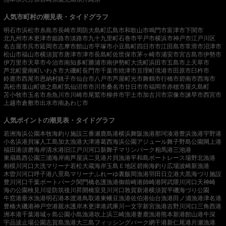
人気市町村の潮見表・タイドグラフ
明石市
浜松市
糸島市
長崎市
周防大島町
広島市
和歌山市
鳴門市
富津市
下関市
北九州市
木更津市
姫路市
淡路市
九十九里町
石巻市
平戸市
横浜市
神戸市
江戸川区
名古屋市
呉市
延岡市
志摩市
館山市
平塚市
小豆島町
四日市市
江田島市
常滑市
沼津市
松山市
福山市
横須賀市
唐津市
津市
長島町
佐世保市
茅ヶ崎市
浦安市
宮古島市
伊勢市
伊万里市
天草市
今治市
南知多町
勝浦市
南伊勢町
大洗町
浜田市
五島市
上天草市
芦北町
愛南町
いわき市
大磯町
長門市
千葉市
焼津市
亘理町
境港市
田原市
臼杵市
鈴鹿市
西尾市
恩納村
銚子市
仙台市
八戸市
芦屋町
光市
舞鶴市
行橋市
碧南市
西海市
高松市
葉山町
徳之島町
気仙沼市
市川市
桑名市
廿日市市
福岡市
赤穂市
屋久島町
苫小牧市
玉名市
糸魚川市
川崎市
尾鷲市
柳井市
宇土市
加古川市
宗像市
諫早市
西宮市
上越市
倉敷市
出水市
南あわじ市
人気ポイントの潮見表・タイドグラフ
若洲海浜公園
本牧海釣り施設
三番瀬
鹿島港
横浜
舞阪漁港
那珂湊港
豊浜漁港
宇野港
小名浜港
貝塚人工島
加太漁港
大津港
葛西海浜公園
アジュール舞子
野島公園
閖上港
福田港
須磨海岸
清水港
旧江戸川河口
新舞子マリンパーク
相馬港
三池港
東扇島西公園
三浦海岸
南芦屋浜
二見港
片貝漁港
平和島ボートレース場
野北漁港
相模川河口
大洗マリーナ
若松
大蔵海岸
玉島Ｅ地区
碧南海釣り広場
波崎新漁港
木曽川河口
呼子港
八景島マリーナ
ふれーゆ裏
飯岡漁港
羽田
日立港
大黒海づり施設
豊川河口
千葉ポートパーク
関門橋
名護漁港
御前崎港
師崎港
阿武隈川河口
天神崎
海の公園
検見川堤防
筑後川昇開橋
室見川河口
敦賀新港
横須賀
平磯海づり公園
牛窓港
垂水漁港
明石港
本渡港
鳥取港
東幡豆漁港
佐伯港
仙台漁港
田ノ浦漁港
津名港
豊橋
大磯港
神戸空港親水護岸
木更津港
武庫川一文字
新宮漁港
吉野川河口
三角西港
洲本港
千葉港
城ヶ島公園
小島漁港
吹上浜
三崎漁港
妻鹿漁港
熊本新港
館山港
牛深
宇品波止場公園
志賀島漁港
大三島フィッシングパーク
網干港
新仁尾港
片瀬漁港