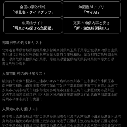
全国の潮汐情報
魚図鑑AIアプリ
「潮見表・タイドグラフ」
「マイAI」
魚図鑑サイト
充実の補償内容と安さ
「写真から探せる魚図鑑」
「新・遊漁船保険DX」
都道府県の釣り船リスト
北海道
岩手県
宮城県
福島県
東京都
神奈川県
埼玉県
千葉県
茨城県
新潟県
富山県
石川県
福井県
愛知県
静岡県
三重県
大阪府
兵庫県
和歌山県
京都府
広島県
岡山県
山口県
鳥取県
島根県
高知県
香川県
徳島県
愛媛県
福岡県
長崎県
熊本県
大分県
鹿児島県
沖縄県
人気市町村の釣り船リスト
横須賀市
宗像市
横浜市
三浦市
いすみ市
鹿嶋市
鴨川市
日立市
勝浦市
小田原市
南房総市
和歌山市
富津市
沼津市
館山市
足柄下郡真鶴町
伊東市
明石市
北九州市
糸島市
小浜市
福岡市
知多郡南知多町
旭市
鎌倉市
広島市
江東区
熱海市
品川区
足柄下郡湯河原町
江戸川区
大田区
神栖市
賀茂郡南伊豆町
山武市
三浦郡葉山町
長岡市
平塚市
銚子市
境港市
人気港の釣り船リスト
神湊港
大原港
鐘崎漁港
間口漁港
鹿嶋旧港
金沢漁港
久慈漁港
小田原新港
飯岡漁港
真鶴港
腰越漁港
鹿嶋新港
上総湊港
加太港
手石港
岐志漁港
佐島港
明石港
走水港
宇佐美港
松輪江奈漁港
福浦港
寺泊港
乙浜漁港
金田漁港
金沢八景平潟
長井新宿港