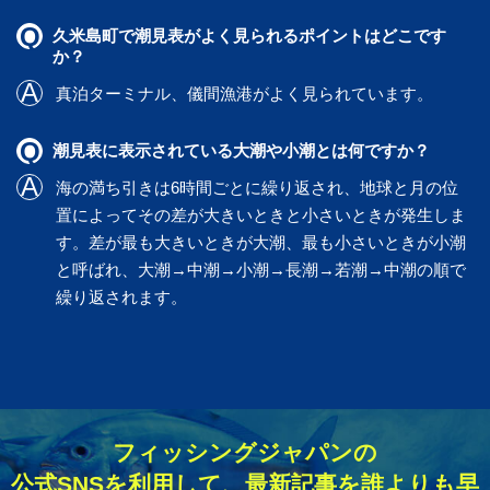
久米島町で潮見表がよく見られるポイントはどこです
か？
真泊ターミナル
、
儀間漁港
がよく見られています。
潮見表に表示されている大潮や小潮とは何ですか？
海の満ち引きは6時間ごとに繰り返され、地球と月の位
置によってその差が大きいときと小さいときが発生しま
す。差が最も大きいときが大潮、最も小さいときが小潮
と呼ばれ、大潮→中潮→小潮→長潮→若潮→中潮の順で
繰り返されます。
フィッシングジャパンの
公式SNSを利用して、最新記事を誰よりも早