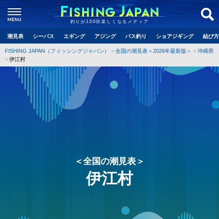
釣りが100倍楽しくなるメディア
潮見表
シーバス
エギング
アジング
バス釣り
ショアジギング
結び方
FISHING JAPAN（フィッシングジャパン）
全国の潮見表＜2026年最新版＞
沖縄県
伊江村
＜全国の潮見表＞
伊江村