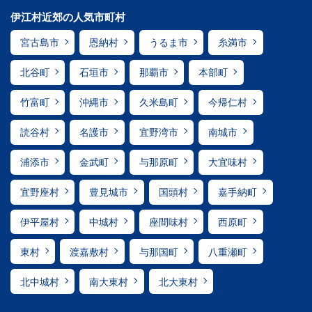
伊江村近郊の人気市町村
宮古島市
恩納村
うるま市
糸満市
北谷町
石垣市
那覇市
本部町
竹富町
沖縄市
久米島町
今帰仁村
読谷村
名護市
宜野湾市
南城市
浦添市
金武町
与那原町
大宜味村
宜野座村
豊見城市
国頭村
嘉手納町
伊平屋村
中城村
座間味村
西原町
東村
渡嘉敷村
与那国町
八重瀬町
北中城村
南大東村
北大東村