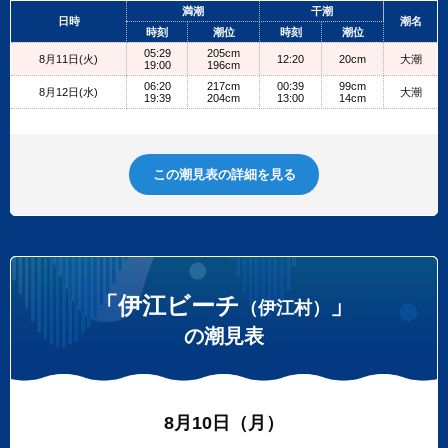
+
満潮
干潮
日時
潮名
−
時刻
潮位
時刻
潮位
05:29
205cm
8月11日(火)
12:20
20cm
大潮
19:00
196cm
06:20
217cm
00:39
99cm
8月12日(水)
大潮
19:39
204cm
13:00
14cm
この潮見表の詳細を見る
「伊江ビーチ
」
（伊江村）
の潮見表
8月10日（月）