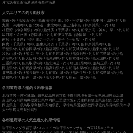
片名漁港
姪浜漁港
波崎港
西津漁港
人気エリアの釣り船検索
関東×釣り船
関西×釣り船
東海×釣り船
北陸・甲信越×釣り船
中国・四国×釣り船
九州・沖縄×釣り船
北海道・東北×釣り船
三浦半島（神奈川県）×釣り船
相模湾（神奈川県）×釣り船
外房（千葉県）×釣り船
東京湾（神奈川県）×釣り船
駿河湾・遠州灘（静岡県）×釣り船
伊豆半島（静岡県）×釣り船
南房（千葉県）×釣り船
九十九里・銚子（千葉県）×釣り船
内房（千葉県）×釣り船
東京湾奥（千葉県）×釣り船
神奈川県×釣り船
千葉県×釣り船
静岡県×釣り船
福岡県×釣り船
茨城県×釣り船
東京都×釣り船
和歌山県×釣り船
福井県×釣り船
兵庫県×釣り船
愛知県×釣り船
広島県×釣り船
新潟県×釣り船
大阪府×釣り船
沖縄県×釣り船
京都府×釣り船
宮城県×釣り船
三重県×釣り船
鳥取県×釣り船
北海道 ×釣り船
山口県×釣り船
埼玉県×釣り船
岡山県×釣り船
愛媛県×釣り船
高知県×釣り船
熊本県×釣り船
徳島県×釣り船
鹿児島県×釣り船
長崎県×釣り船
富山県×釣り船
岩手県×釣り船
福島県×釣り船
島根県×釣り船
香川県×釣り船
大分県×釣り船
石川県×釣り船
各都道府県の船釣り釣果情報
北海道
岩手県
宮城県
山形県
福島県
東京都
神奈川県
埼玉県
千葉県
茨城県
新潟県
富山県
石川県
福井県
愛知県
静岡県
三重県
大阪府
兵庫県
和歌山県
京都府
広島県
岡山県
山口県
鳥取県
島根県
高知県
香川県
徳島県
愛媛県
福岡県
佐賀県
長崎県
熊本県
大分県
鹿児島県
沖縄県
各都道府県の人気魚種の釣果情報
岩手県×マダラ
岩手県×スルメイカ
岩手県×ケンサキイカ
宮城県×ヒラメ
宮城県×マアジ
宮城県×アイナメ
山形県×マアジ
山形県×マダイ
山形県×キジハタ