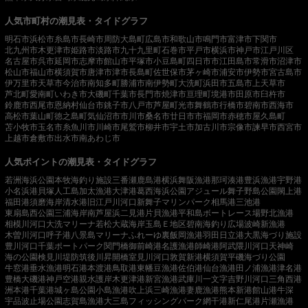
人気市町村の潮見表・タイドグラフ
明石市
浜松市
糸島市
長崎市
周防大島町
広島市
和歌山市
鳴門市
富津市
下関市
北九州市
木更津市
姫路市
淡路市
九十九里町
石巻市
平戸市
横浜市
神戸市
江戸川区
名古屋市
呉市
延岡市
志摩市
館山市
平塚市
小豆島町
四日市市
江田島市
常滑市
沼津市
松山市
福山市
横須賀市
唐津市
津市
長島町
佐世保市
茅ヶ崎市
浦安市
伊勢市
宮古島市
伊万里市
天草市
今治市
南知多町
勝浦市
南伊勢町
大洗町
浜田市
五島市
上天草市
芦北町
愛南町
いわき市
大磯町
千葉市
長門市
焼津市
亘理町
境港市
田原市
臼杵市
鈴鹿市
西尾市
恩納村
仙台市
銚子市
八戸市
芦屋町
光市
舞鶴市
行橋市
碧南市
西海市
高松市
葉山町
徳之島町
気仙沼市
市川市
桑名市
廿日市市
福岡市
赤穂市
屋久島町
苫小牧市
玉名市
糸魚川市
川崎市
尾鷲市
柳井市
宇土市
加古川市
宗像市
諫早市
西宮市
上越市
倉敷市
出水市
南あわじ市
人気ポイントの潮見表・タイドグラフ
若洲海浜公園
本牧海釣り施設
三番瀬
鹿島港
横浜
舞阪漁港
那珂湊港
豊浜漁港
宇野港
小名浜港
貝塚人工島
加太漁港
大津港
葛西海浜公園
アジュール舞子
野島公園
閖上港
福田港
須磨海岸
清水港
旧江戸川河口
新舞子マリンパーク
相馬港
三池港
東扇島西公園
三浦海岸
南芦屋浜
二見港
片貝漁港
平和島ボートレース場
野北漁港
相模川河口
大洗マリーナ
若松
大蔵海岸
玉島Ｅ地区
碧南海釣り広場
波崎新漁港
木曽川河口
呼子港
八景島マリーナ
ふれーゆ裏
飯岡漁港
羽田
日立港
大黒海づり施設
豊川河口
千葉ポートパーク
関門橋
御前崎港
名護漁港
師崎港
阿武隈川河口
天神崎
海の公園
検見川堤防
筑後川昇開橋
室見川河口
敦賀新港
横須賀
平磯海づり公園
牛窓港
垂水漁港
明石港
本渡港
鳥取港
東幡豆漁港
佐伯港
仙台漁港
田ノ浦漁港
津名港
豊橋
大磯港
神戸空港親水護岸
木更津港
新宮漁港
武庫川一文字
吉野川河口
三角西港
洲本港
千葉港
城ヶ島公園
小島漁港
吹上浜
三崎漁港
妻鹿漁港
熊本新港
館山港
牛深
宇品波止場公園
志賀島漁港
大三島フィッシングパーク
網干港
新仁尾港
片瀬漁港