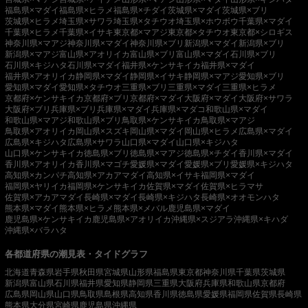
福島県×マダイ
福島県×ヒラメ
福島県×チダイ
茨城県×マダイ
茨城県×ブリ
茨城県×ヒラメ
埼玉県×サワラ
埼玉県×タチウオ
埼玉県×ホウボウ
千葉県×マダイ
千葉県×ヒラメ
千葉県×イサキ
東京都×マアジ
東京都×タチウオ
東京都×シロギス
神奈川県×マアジ
神奈川県×マダイ
神奈川県×ブリ
新潟県×マダイ
新潟県×ブリ
新潟県×マアジ
富山県×アオリイカ
富山県×ブリ
富山県×マダイ
石川県×ブリ
石川県×キジハタ
石川県×マダイ
福井県×ケンサキイカ
福井県×マダイ
福井県×アオリイカ
静岡県×マダイ
静岡県×イサキ
静岡県×マアジ
愛知県×ブリ
愛知県×マダイ
愛知県×タチウオ
三重県×ブリ
三重県×マダイ
三重県×ヒラメ
京都府×ケンサキイカ
京都府×ブリ
京都府×マダイ
大阪府×マダイ
大阪府×サワラ
大阪府×ブリ
兵庫県×ブリ
兵庫県×マダイ
兵庫県×マダコ
和歌山県×マダイ
和歌山県×マアジ
和歌山県×ブリ
鳥取県×ケンサキイカ
鳥取県×マアジ
鳥取県×アオリイカ
岡山県×スズキ
岡山県×マダイ
岡山県×ヒラメ
広島県×マダイ
広島県×キジハタ
広島県×サワラ
山口県×マダイ
山口県×キジハタ
山口県×ケンサキイカ
徳島県×ブリ
徳島県×マアジ
徳島県×チダイ
香川県×マダイ
香川県×アオリイカ
香川県×マゴチ
愛媛県×マダイ
愛媛県×ブリ
愛媛県×キジハタ
高知県×カンパチ
高知県×アカアマダイ
高知県×イサキ
福岡県×マダイ
福岡県×ヤリイカ
福岡県×ケンサキイカ
佐賀県×マダイ
佐賀県×ヒラマサ
佐賀県×アカアマダイ
長崎県×マダイ
長崎県×キジハタ
長崎県×オオモンハタ
熊本県×マダイ
熊本県×ヒラメ
熊本県×メバル
鹿児島県×マダイ
鹿児島県×ケンサキイカ
鹿児島県×アオリイカ
沖縄県×スジアラ
沖縄県×キハダ
沖縄県×バラハタ
各都道府県の潮見表・タイドグラフ
北海道
青森県
岩手県
秋田県
宮城県
山形県
福島県
東京都
神奈川県
千葉県
茨城県
新潟県
富山県
石川県
福井県
愛知県
静岡県
三重県
大阪府
兵庫県
和歌山県
京都府
広島県
岡山県
山口県
鳥取県
島根県
高知県
香川県
徳島県
愛媛県
福岡県
佐賀県
長崎県
熊本県
大分県
宮崎県
鹿児島県
沖縄県