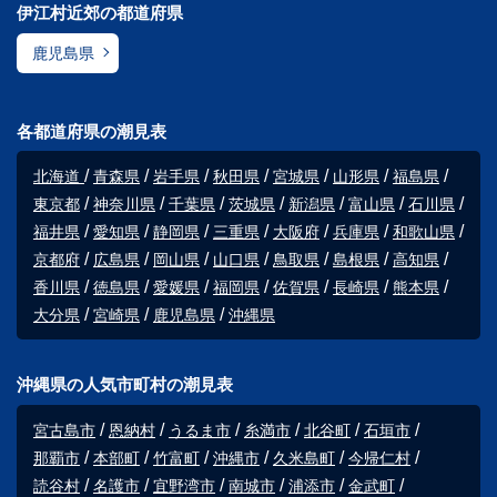
伊江村近郊の都道府県
鹿児島県
各都道府県の潮見表
北海道
青森県
岩手県
秋田県
宮城県
山形県
福島県
東京都
神奈川県
千葉県
茨城県
新潟県
富山県
石川県
福井県
愛知県
静岡県
三重県
大阪府
兵庫県
和歌山県
京都府
広島県
岡山県
山口県
鳥取県
島根県
高知県
香川県
徳島県
愛媛県
福岡県
佐賀県
長崎県
熊本県
大分県
宮崎県
鹿児島県
沖縄県
沖縄県の人気市町村の潮見表
宮古島市
恩納村
うるま市
糸満市
北谷町
石垣市
那覇市
本部町
竹富町
沖縄市
久米島町
今帰仁村
読谷村
名護市
宜野湾市
南城市
浦添市
金武町