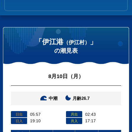
「伊江港
」
（伊江村）
の潮見表
8月10日（月）
中潮
月齢26.7
05:57
02:43
日出
月出
19:10
17:17
日入
月入