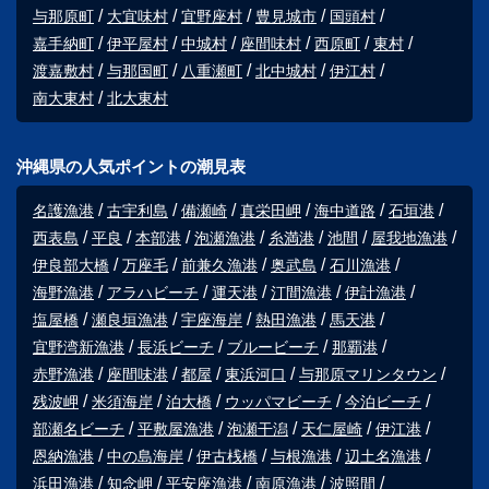
与那原町
大宜味村
宜野座村
豊見城市
国頭村
嘉手納町
伊平屋村
中城村
座間味村
西原町
東村
渡嘉敷村
与那国町
八重瀬町
北中城村
伊江村
南大東村
北大東村
沖縄県の人気ポイントの潮見表
名護漁港
古宇利島
備瀬崎
真栄田岬
海中道路
石垣港
西表島
平良
本部港
泡瀬漁港
糸満港
池間
屋我地漁港
伊良部大橋
万座毛
前兼久漁港
奥武島
石川漁港
海野漁港
アラハビーチ
運天港
汀間漁港
伊計漁港
塩屋橋
瀬良垣漁港
宇座海岸
熱田漁港
馬天港
宜野湾新漁港
長浜ビーチ
ブルービーチ
那覇港
赤野漁港
座間味港
都屋
東浜河口
与那原マリンタウン
残波岬
米須海岸
泊大橋
ウッパマビーチ
今泊ビーチ
部瀬名ビーチ
平敷屋漁港
泡瀬干潟
天仁屋崎
伊江港
恩納漁港
中の島海岸
伊古桟橋
与根漁港
辺土名漁港
浜田漁港
知念岬
平安座漁港
南原漁港
波照間