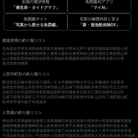
全国の潮汐情報
魚図鑑AIアプリ
「潮見表・タイドグラフ」
「マイAI」
魚図鑑サイト
充実の補償内容と安さ
「写真から探せる魚図鑑」
「新・遊漁船保険DX」
都道府県の釣り船リスト
北海道
岩手県
宮城県
福島県
東京都
神奈川県
埼玉県
千葉県
茨城県
新潟県
富山県
石川県
福井県
愛知県
静岡県
三重県
大阪府
兵庫県
和歌山県
京都府
広島県
岡山県
山口県
鳥取県
島根県
高知県
香川県
徳島県
愛媛県
福岡県
長崎県
熊本県
大分県
鹿児島県
沖縄県
人気市町村の釣り船リスト
横須賀市
宗像市
横浜市
三浦市
いすみ市
鹿嶋市
鴨川市
日立市
勝浦市
小田原市
南房総市
和歌山市
富津市
沼津市
館山市
足柄下郡真鶴町
伊東市
明石市
北九州市
糸島市
小浜市
福岡市
知多郡南知多町
旭市
鎌倉市
広島市
江東区
熱海市
品川区
足柄下郡湯河原町
江戸川区
大田区
神栖市
賀茂郡南伊豆町
山武市
三浦郡葉山町
長岡市
平塚市
銚子市
境港市
人気港の釣り船リスト
神湊港
大原港
鐘崎漁港
間口漁港
鹿嶋旧港
金沢漁港
久慈漁港
小田原新港
飯岡漁港
真鶴港
腰越漁港
鹿嶋新港
上総湊港
加太港
手石港
岐志漁港
佐島港
明石港
走水港
宇佐美港
松輪江奈漁港
福浦港
寺泊港
乙浜漁港
金田漁港
金沢八景平潟
長井新宿港
片貝旧港
市堀川沿い
平潟港
外川漁港
那珂湊港
葉山鐙摺港
大洗港
太海漁港
大井漁港