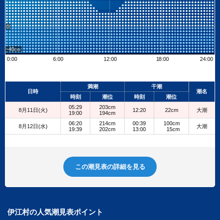
0
-40
0:00
6:00
12:00
18:00
24:00
Leaflet
| ©
OpenStreetMap contributors
+
満潮
干潮
日時
潮名
−
時刻
潮位
時刻
潮位
05:29
203cm
8月11日(火)
12:20
22cm
大潮
19:00
194cm
06:20
214cm
00:39
100cm
8月12日(水)
大潮
19:39
202cm
13:00
15cm
この潮見表の詳細を見る
伊江村の人気潮見表ポイント