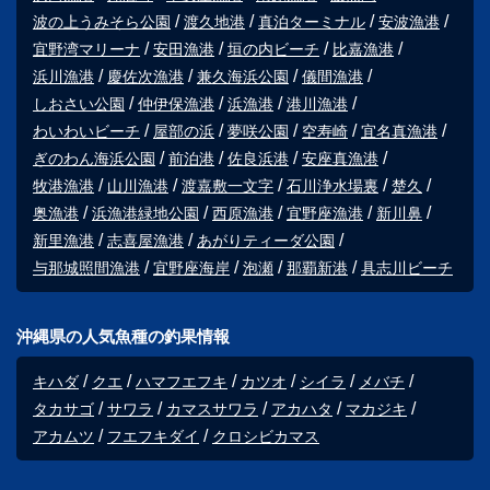
波の上うみそら公園
渡久地港
真泊ターミナル
安波漁港
宜野湾マリーナ
安田漁港
垣の内ビーチ
比嘉漁港
浜川漁港
慶佐次漁港
兼久海浜公園
儀間漁港
しおさい公園
仲伊保漁港
浜漁港
港川漁港
わいわいビーチ
屋部の浜
夢咲公園
空寿崎
宜名真漁港
ぎのわん海浜公園
前泊港
佐良浜港
安座真漁港
牧港漁港
山川漁港
渡嘉敷一文字
石川浄水場裏
楚久
奥漁港
浜漁港緑地公園
西原漁港
宜野座漁港
新川鼻
新里漁港
志喜屋漁港
あがりティーダ公園
与那城照間漁港
宜野座海岸
泡瀬
那覇新港
具志川ビーチ
沖縄県の人気魚種の釣果情報
キハダ
クエ
ハマフエフキ
カツオ
シイラ
メバチ
タカサゴ
サワラ
カマスサワラ
アカハタ
マカジキ
アカムツ
フエフキダイ
クロシビカマス