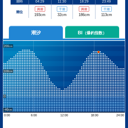
潮時
04:29
11:30
18:29
23:49
満潮
干潮
満潮
干潮
潮位
193cm
32cm
186cm
113cm
潮汐
BI
（爆釣指数）
200
100
0
-40
0:00
6:00
12:00
18:00
24:00
Leaflet
| ©
OpenStreetMap contributors