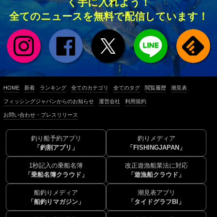
く手に入れよう！
全てのニュースを無料で配信しています！
HOME
新着
ランキング
全てのカテゴリ
全てのタグ
閲覧履歴
潮見表
フィッシングジャパンからのお知らせ
運営会社
利用規約
お問い合わせ・プレスリリース
釣り船予約アプリ
釣りメディア
「釣割アプリ」
「FISHINGJAPAN」
1秒記入の乗船名簿
改正遊漁船業法に対応
「乗船名簿クラウド」
「遊漁船クラウド」
船釣りメディア
潮見表アプリ
「船釣りマガジン」
「タイドグラフBI」