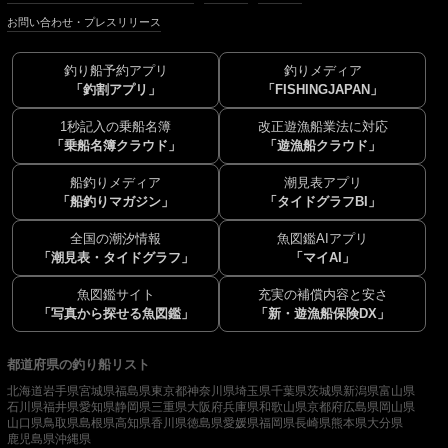
お問い合わせ・プレスリリース
釣り船予約アプリ
釣りメディア
「釣割アプリ」
「FISHINGJAPAN」
1秒記入の乗船名簿
改正遊漁船業法に対応
「乗船名簿クラウド」
「遊漁船クラウド」
船釣りメディア
潮見表アプリ
「船釣りマガジン」
「タイドグラフBI」
全国の潮汐情報
魚図鑑AIアプリ
「潮見表・タイドグラフ」
「マイAI」
魚図鑑サイト
充実の補償内容と安さ
「写真から探せる魚図鑑」
「新・遊漁船保険DX」
都道府県の釣り船リスト
北海道
岩手県
宮城県
福島県
東京都
神奈川県
埼玉県
千葉県
茨城県
新潟県
富山県
石川県
福井県
愛知県
静岡県
三重県
大阪府
兵庫県
和歌山県
京都府
広島県
岡山県
山口県
鳥取県
島根県
高知県
香川県
徳島県
愛媛県
福岡県
長崎県
熊本県
大分県
鹿児島県
沖縄県