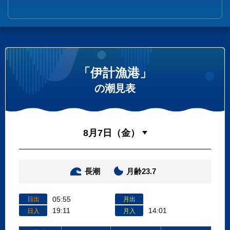
「伊計漁港」
の潮見表
長潮
月齢23.7
05:55
日出
月出
19:11
14:01
日入
月入