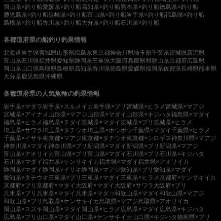
岡山県×釣り船
愛媛県×釣り船
高知県×釣り船
熊本県×釣り船
徳島県×釣り船
鹿児島県×釣り船
長崎県×釣り船
富山県×釣り船
岩手県×釣り船
福島県×釣り船
島根県×釣り船
香川県×釣り船
大分県×釣り船
石川県×釣り船
各都道府県の船釣り釣果情報
北海道
岩手県
宮城県
山形県
福島県
東京都
神奈川県
埼玉県
千葉県
茨城県
新潟県
富山県
石川県
福井県
愛知県
静岡県
三重県
大阪府
兵庫県
和歌山県
京都府
広島県
岡山県
山口県
鳥取県
島根県
高知県
香川県
徳島県
愛媛県
福岡県
佐賀県
長崎県
熊本県
大分県
鹿児島県
沖縄県
各都道府県の人気魚種の釣果情報
岩手県×マダラ
岩手県×スルメイカ
岩手県×ブリ
宮城県×ヒラメ
宮城県×マアジ
宮城県×アイナメ
山形県×マアジ
山形県×マダイ
山形県×キジハタ
福島県×マダイ
福島県×ヒラメ
福島県×チダイ
茨城県×マダイ
茨城県×ブリ
茨城県×ヒラメ
埼玉県×サワラ
埼玉県×タチウオ
埼玉県×ホウボウ
千葉県×マダイ
千葉県×ヒラメ
千葉県×イサキ
東京都×マアジ
東京都×タチウオ
東京都×シロギス
神奈川県×マアジ
神奈川県×マダイ
神奈川県×ブリ
新潟県×マダイ
新潟県×ブリ
新潟県×マアジ
富山県×アオリイカ
富山県×ブリ
富山県×マダイ
石川県×ブリ
石川県×キジハタ
石川県×マダイ
福井県×ケンサキイカ
福井県×マダイ
福井県×アオリイカ
静岡県×マダイ
静岡県×イサキ
静岡県×マアジ
愛知県×ブリ
愛知県×マダイ
愛知県×タチウオ
三重県×ブリ
三重県×マダイ
三重県×ヒラメ
京都府×ケンサキイカ
京都府×ブリ
京都府×マダイ
大阪府×マダイ
大阪府×サワラ
大阪府×ブリ
兵庫県×ブリ
兵庫県×マダイ
兵庫県×マダコ
和歌山県×マダイ
和歌山県×マアジ
和歌山県×ブリ
鳥取県×ケンサキイカ
鳥取県×マアジ
鳥取県×アオリイカ
岡山県×スズキ
岡山県×マダイ
岡山県×ヒラメ
広島県×マダイ
広島県×キジハタ
広島県×ブリ
山口県×マダイ
山口県×ケンサキイカ
山口県×キジハタ
徳島県×ブリ