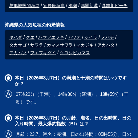
与那城照間漁港
宜野座海岸
泡瀬
那覇新港
具志川ビーチ
沖縄県の人気魚種の釣果情報
キハダ
クエ
ハマフエフキ
カツオ
シイラ
メバチ
タカサゴ
サワラ
カマスサワラ
マカジキ
アカハタ
アカムツ
フエフキダイ
クロシビカマス
本日（2026年8月7日）の満潮と干潮の時間はいつです
か？
07時20分（干潮）、14時30分（満潮）、18時59分（干
潮）です。
本日（2026年8月7日）の月齢、潮名、日の出時間、日の
入り時間、最大爆釣指数（BI）は？
月齢：23.7、潮名：長潮、日の出時間：05時55分、日の