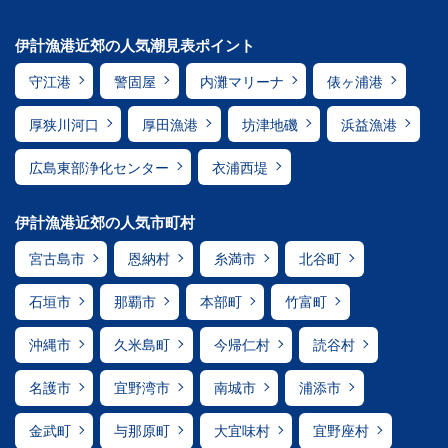
伊計漁港近郊の人気潮見表ポイント
守江港
警固屋
内灘マリーナ
俵ヶ浦港
厚狭川河口
厚田漁港
坊津地磯
浜益漁港
広島東部浄化センター
衣浦西堤
伊計漁港近郊の人気市町村
宮古島市
恩納村
糸満市
北谷町
石垣市
那覇市
本部町
竹富町
沖縄市
久米島町
今帰仁村
読谷村
名護市
宜野湾市
南城市
浦添市
金武町
与那原町
大宜味村
宜野座村