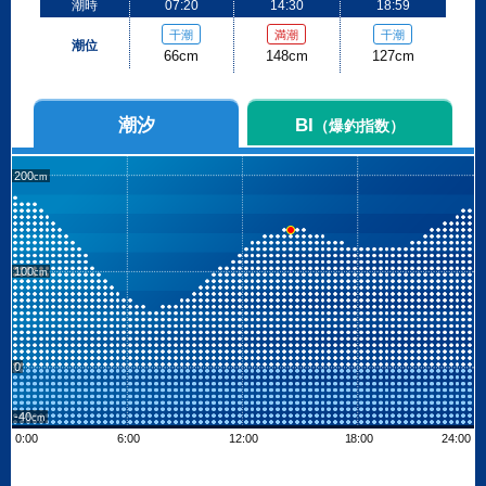
潮時
07:20
14:30
18:59
干潮
満潮
干潮
潮位
66cm
148cm
127cm
潮汐
BI
（爆釣指数）
200
100
0
-40
0:00
6:00
12:00
18:00
24:00
Leaflet
| ©
OpenStreetMap contributors