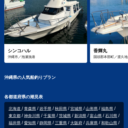
シンコハル
香輝丸
沖縄市／泡瀬漁港
国頭郡本部町／渡久地
沖縄県の人気船釣りプラン
各都道府県の潮見表
北海道
青森県
岩手県
秋田県
宮城県
山形県
福島県
東京都
神奈川県
千葉県
茨城県
新潟県
富山県
石川県
福井県
愛知県
静岡県
三重県
大阪府
兵庫県
和歌山県