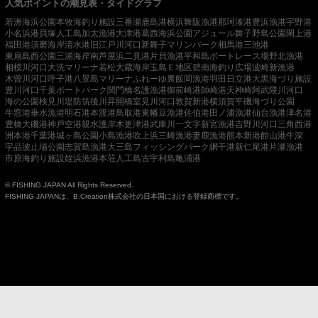
人気ポイントの潮見表・タイドグラフ
若洲海浜公園
本牧海釣り施設
三番瀬
鹿島港
横浜
舞阪漁港
那珂湊港
豊浜漁港
宇野港
小名浜港
貝塚人工島
加太漁港
大津港
葛西海浜公園
アジュール舞子
野島公園
閖上港
福田港
須磨海岸
清水港
旧江戸川河口
新舞子マリンパーク
相馬港
三池港
東扇島西公園
三浦海岸
南芦屋浜
二見港
片貝漁港
平和島ボートレース場
野北漁港
相模川河口
大洗マリーナ
若松
大蔵海岸
玉島Ｅ地区
碧南海釣り広場
波崎新漁港
木曽川河口
呼子港
八景島マリーナ
ふれーゆ裏
飯岡漁港
羽田
日立港
大黒海づり施設
豊川河口
千葉ポートパーク
関門橋
名護漁港
御前崎港
師崎港
天神崎
阿武隈川河口
海の公園
検見川堤防
筑後川昇開橋
室見川河口
敦賀新港
横須賀
平磯海づり公園
牛窓港
垂水漁港
明石港
本渡港
鳥取港
東幡豆漁港
佐伯港
田ノ浦漁港
仙台漁港
津名港
豊橋
大磯港
神戸空港親水護岸
木更津港
武庫川一文字
新宮漁港
吉野川河口
三角西港
洲本港
千葉港
城ヶ島公園
小島漁港
吹上浜
三崎漁港
妻鹿漁港
熊本新港
館山港
牛深
宇品波止場公園
志賀島漁港
大三島フィッシングパーク
網干港
新仁尾港
片瀬漁港
市原海釣り施設
姪浜漁港
本荘人工島
古宇利島
亀浦港
© FISHING JAPAN All Rights Reserved.
FISHING JAPANは、B.Creation株式会社の日本国における登録商標です。