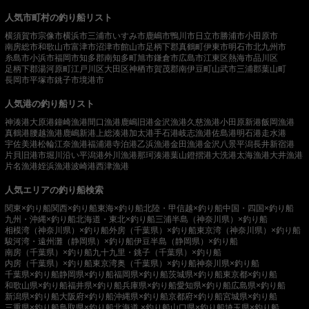
人気市町村の釣り船リスト
横須賀市
宗像市
横浜市
三浦市
いすみ市
鹿嶋市
鴨川市
日立市
勝浦市
小田原市
南房総市
和歌山市
富津市
沼津市
館山市
足柄下郡真鶴町
伊東市
明石市
北九州市
糸島市
小浜市
福岡市
知多郡南知多町
旭市
鎌倉市
広島市
江東区
熱海市
品川区
足柄下郡湯河原町
江戸川区
大田区
神栖市
賀茂郡南伊豆町
山武市
三浦郡葉山町
長岡市
平塚市
銚子市
境港市
人気港の釣り船リスト
神湊港
大原港
鐘崎漁港
間口漁港
鹿嶋旧港
金沢漁港
久慈漁港
小田原新港
飯岡漁港
真鶴港
腰越漁港
鹿嶋新港
上総湊港
加太港
手石港
岐志漁港
佐島港
明石港
走水港
宇佐美港
松輪江奈漁港
福浦港
寺泊港
乙浜漁港
金田漁港
金沢八景平潟
長井新宿港
片貝旧港
市堀川沿い
平潟港
外川漁港
那珂湊港
葉山鐙摺港
大洗港
太海漁港
大井漁港
片名漁港
姪浜漁港
波崎港
西津漁港
人気エリアの釣り船検索
関東×釣り船
関西×釣り船
東海×釣り船
北陸・甲信越×釣り船
中国・四国×釣り船
九州・沖縄×釣り船
北海道・東北×釣り船
三浦半島（神奈川県）×釣り船
相模湾（神奈川県）×釣り船
外房（千葉県）×釣り船
東京湾（神奈川県）×釣り船
駿河湾・遠州灘（静岡県）×釣り船
伊豆半島（静岡県）×釣り船
南房（千葉県）×釣り船
九十九里・銚子（千葉県）×釣り船
内房（千葉県）×釣り船
東京湾奥（千葉県）×釣り船
神奈川県×釣り船
千葉県×釣り船
静岡県×釣り船
福岡県×釣り船
茨城県×釣り船
東京都×釣り船
和歌山県×釣り船
福井県×釣り船
兵庫県×釣り船
愛知県×釣り船
広島県×釣り船
新潟県×釣り船
大阪府×釣り船
沖縄県×釣り船
京都府×釣り船
宮城県×釣り船
三重県×釣り船
鳥取県×釣り船
北海道 ×釣り船
山口県×釣り船
埼玉県×釣り船