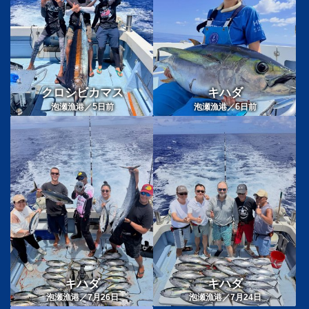
クロシビカマス
キハダ
5
6
泡瀬漁港／
日前
泡瀬漁港／
日前
キハダ
キハダ
泡瀬漁港／7月26日
泡瀬漁港／7月24日