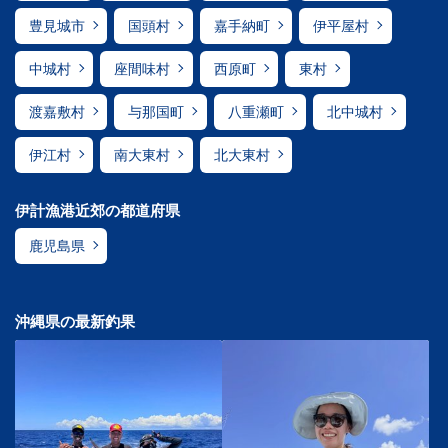
豊見城市
国頭村
嘉手納町
伊平屋村
中城村
座間味村
西原町
東村
渡嘉敷村
与那国町
八重瀬町
北中城村
伊江村
南大東村
北大東村
伊計漁港近郊の都道府県
鹿児島県
沖縄県の最新釣果