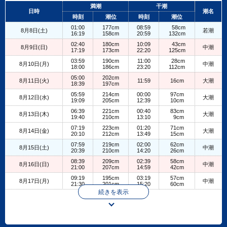
+
満潮
干潮
日時
潮名
−
時刻
潮位
時刻
潮位
01:00
177cm
08:59
58cm
8月8日(土)
若潮
16:19
158cm
20:59
132cm
02:40
180cm
10:09
43cm
8月9日(日)
中潮
17:19
173cm
22:20
125cm
03:59
190cm
11:00
28cm
8月10日(月)
中潮
18:00
186cm
23:20
112cm
05:00
202cm
8月11日(火)
11:59
16cm
大潮
18:39
197cm
05:59
214cm
00:00
97cm
8月12日(水)
大潮
19:09
205cm
12:39
10cm
06:39
221cm
00:40
83cm
8月13日(木)
大潮
19:40
210cm
13:10
9cm
07:19
223cm
01:20
71cm
8月14日(金)
大潮
20:10
212cm
13:49
15cm
07:59
219cm
02:00
62cm
8月15日(土)
中潮
20:39
210cm
14:20
26cm
08:39
209cm
02:39
58cm
8月16日(日)
中潮
21:00
207cm
14:59
42cm
09:19
195cm
03:19
57cm
8月17日(月)
中潮
21:30
201cm
15:20
60cm
続きを表示