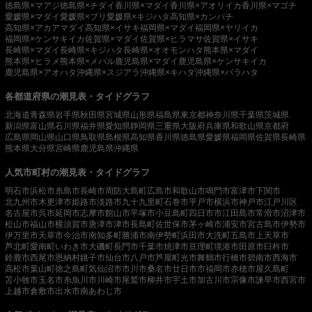
徳島県×マアジ
徳島県×チダイ
香川県×マダイ
香川県×アオリイカ
香川県×マゴチ
愛媛県×マダイ
愛媛県×ブリ
愛媛県×キジハタ
高知県×カンパチ
高知県×アカアマダイ
高知県×イサキ
福岡県×マダイ
福岡県×ヤリイカ
福岡県×ケンサキイカ
佐賀県×マダイ
佐賀県×ヒラマサ
佐賀県×イサキ
長崎県×マダイ
長崎県×キジハタ
長崎県×オオモンハタ
熊本県×マダイ
熊本県×ヒラメ
熊本県×メバル
鹿児島県×マダイ
鹿児島県×ケンサキイカ
鹿児島県×アオハタ
沖縄県×スジアラ
沖縄県×キハダ
沖縄県×バラハタ
各都道府県の潮見表・タイドグラフ
北海道
青森県
岩手県
秋田県
宮城県
山形県
福島県
東京都
神奈川県
千葉県
茨城県
新潟県
富山県
石川県
福井県
愛知県
静岡県
三重県
大阪府
兵庫県
和歌山県
京都府
広島県
岡山県
山口県
鳥取県
島根県
高知県
香川県
徳島県
愛媛県
福岡県
佐賀県
長崎県
熊本県
大分県
宮崎県
鹿児島県
沖縄県
人気市町村の潮見表・タイドグラフ
明石市
浜松市
糸島市
長崎市
周防大島町
広島市
和歌山市
鳴門市
富津市
下関市
北九州市
木更津市
姫路市
淡路市
九十九里町
石巻市
平戸市
横浜市
神戸市
江戸川区
名古屋市
呉市
延岡市
志摩市
館山市
平塚市
小豆島町
四日市市
江田島市
常滑市
沼津市
松山市
福山市
横須賀市
唐津市
津市
長島町
佐世保市
茅ヶ崎市
浦安市
宮古島市
伊勢市
伊万里市
天草市
今治市
南知多町
勝浦市
南伊勢町
浜田市
大洗町
五島市
上天草市
芦北町
愛南町
いわき市
大磯町
長門市
千葉市
焼津市
亘理町
境港市
田原市
臼杵市
鈴鹿市
西尾市
恩納村
銚子市
仙台市
八戸市
芦屋町
光市
舞鶴市
行橋市
碧南市
西海市
高松市
葉山町
徳之島町
気仙沼市
市川市
桑名市
廿日市市
福岡市
赤穂市
屋久島町
苫小牧市
玉名市
糸魚川市
川崎市
尾鷲市
柳井市
宇土市
加古川市
宗像市
諫早市
西宮市
上越市
倉敷市
出水市
南あわじ市