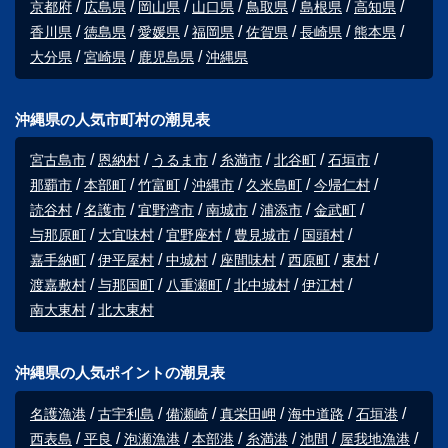
京都府
広島県
岡山県
山口県
鳥取県
島根県
高知県
香川県
徳島県
愛媛県
福岡県
佐賀県
長崎県
熊本県
大分県
宮崎県
鹿児島県
沖縄県
沖縄県の人気市町村の潮見表
宮古島市
恩納村
うるま市
糸満市
北谷町
石垣市
那覇市
本部町
竹富町
沖縄市
久米島町
今帰仁村
読谷村
名護市
宜野湾市
南城市
浦添市
金武町
与那原町
大宜味村
宜野座村
豊見城市
国頭村
嘉手納町
伊平屋村
中城村
座間味村
西原町
東村
渡嘉敷村
与那国町
八重瀬町
北中城村
伊江村
南大東村
北大東村
沖縄県の人気ポイントの潮見表
名護漁港
古宇利島
備瀬崎
真栄田岬
海中道路
石垣港
西表島
平良
泡瀬漁港
本部港
糸満港
池間
屋我地漁港