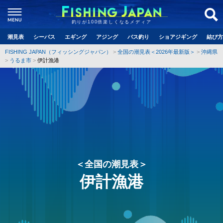
釣りが100倍楽しくなるメディア
潮見表
シーバス
エギング
アジング
バス釣り
ショアジギング
結び方
FISHING JAPAN（フィッシングジャパン）
全国の潮見表＜2026年最新版＞
沖縄県
うるま市
伊計漁港
＜全国の潮見表＞
伊計漁港