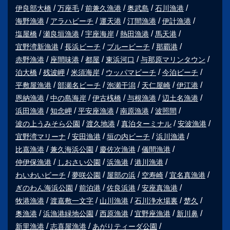
伊良部大橋
万座毛
前兼久漁港
奥武島
石川漁港
海野漁港
アラハビーチ
運天港
汀間漁港
伊計漁港
塩屋橋
瀬良垣漁港
宇座海岸
熱田漁港
馬天港
宜野湾新漁港
長浜ビーチ
ブルービーチ
那覇港
赤野漁港
座間味港
都屋
東浜河口
与那原マリンタウン
泊大橋
残波岬
米須海岸
ウッパマビーチ
今泊ビーチ
平敷屋漁港
部瀬名ビーチ
泡瀬干潟
天仁屋崎
伊江港
恩納漁港
中の島海岸
伊古桟橋
与根漁港
辺土名漁港
浜田漁港
知念岬
平安座漁港
南原漁港
波照間
波の上うみそら公園
渡久地港
真泊ターミナル
安波漁港
宜野湾マリーナ
安田漁港
垣の内ビーチ
浜川漁港
比嘉漁港
兼久海浜公園
慶佐次漁港
儀間漁港
仲伊保漁港
しおさい公園
浜漁港
港川漁港
わいわいビーチ
夢咲公園
屋部の浜
空寿崎
宜名真漁港
ぎのわん海浜公園
前泊港
佐良浜港
安座真漁港
牧港漁港
渡嘉敷一文字
山川漁港
石川浄水場裏
楚久
奥漁港
浜漁港緑地公園
西原漁港
宜野座漁港
新川鼻
新里漁港
志喜屋漁港
あがりティーダ公園