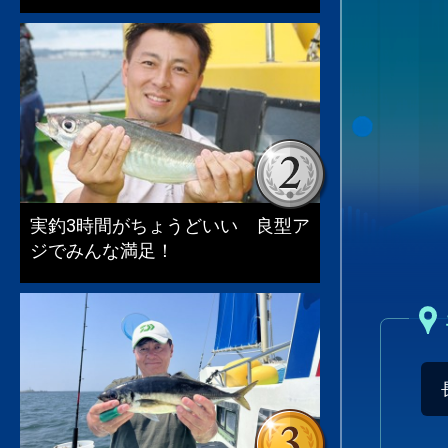
実釣3時間がちょうどいい 良型ア
ジでみんな満足！