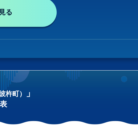
見る
」
彼杵町）
表