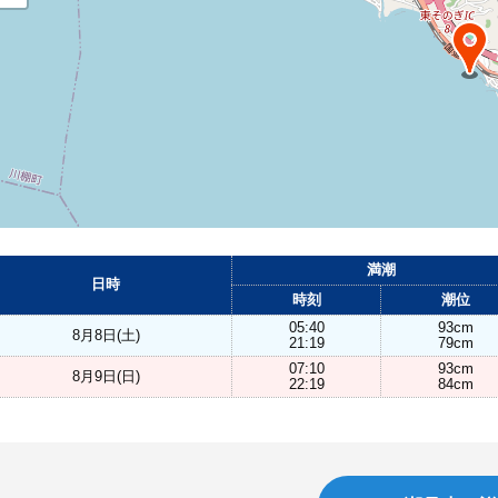
満潮
日時
時刻
潮位
05:40
93cm
8月8日(土)
21:19
79cm
07:10
93cm
8月9日(日)
22:19
84cm