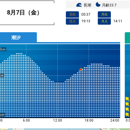
長潮
月齢23.7
8月7日（金）
05:37
日出
月出
19:13
14:11
日入
月入
潮汐
0
0
0:
00
6:00
12:00
18:00
24:00