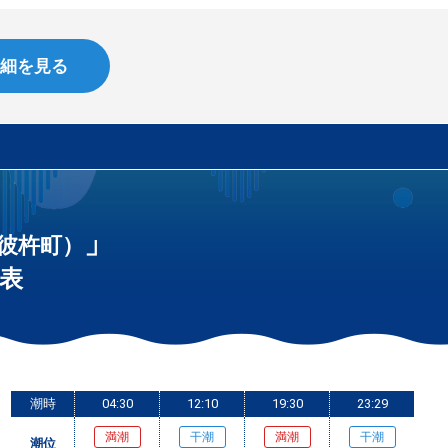
細を見る
」
彼杵町）
表
潮時
04:30
12:10
19:30
23:29
満潮
干潮
満潮
干潮
潮位