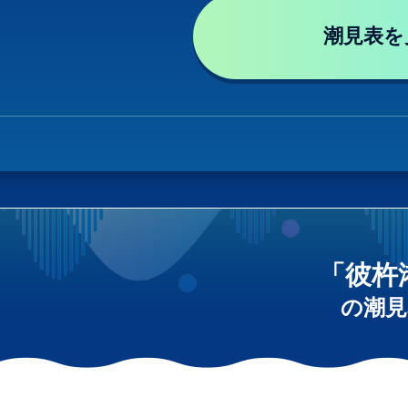
潮見表を
「彼杵
の潮見