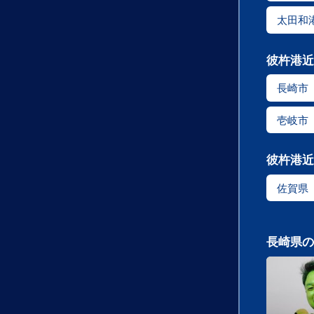
太田和
彼杵港近
長崎市
壱岐市
彼杵港近
佐賀県
長崎県の