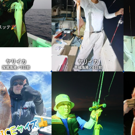
ヤリイカ
ヤリイカ
3
6
深堀漁港／
日前
早福漁港／
日前