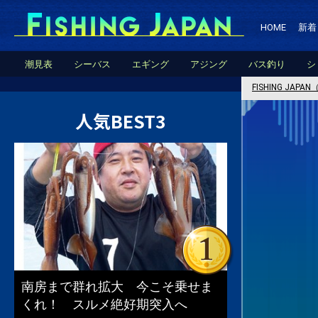
HOME
新着
潮見表
シーバス
エギング
アジング
バス釣り
シ
FISHING JA
人気BEST3
南房まで群れ拡大 今こそ乗せま
くれ！ スルメ絶好期突入へ