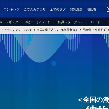
ランキング
全てのカテゴリ
全てのタグ
閲覧履歴
潮見表
ョアジギング
結び方（ノット）
釣具（タックル）
ロッド
PAN（フィッシングジャパン）
>
全国の潮見表＜2026年最新版＞
>
長崎県
>
東彼杵町
＜全国の