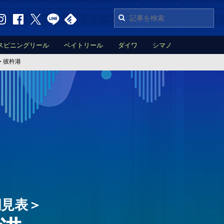
スピニングリール
ベイトリール
ダイワ
シマノ
>
彼杵港
潮見表＞