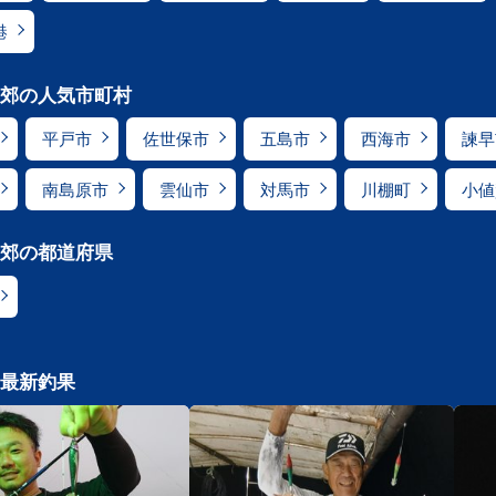
港
郊の人気市町村
平戸市
佐世保市
五島市
西海市
諫早
南島原市
雲仙市
対馬市
川棚町
小値
郊の都道府県
最新釣果