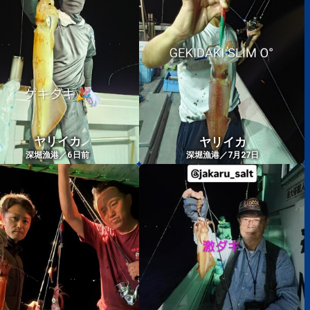
ヤリイカ
ヤリイカ
6
深堀漁港／
日前
深堀漁港／7月27日