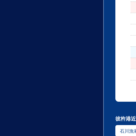
彼杵港近
石川漁