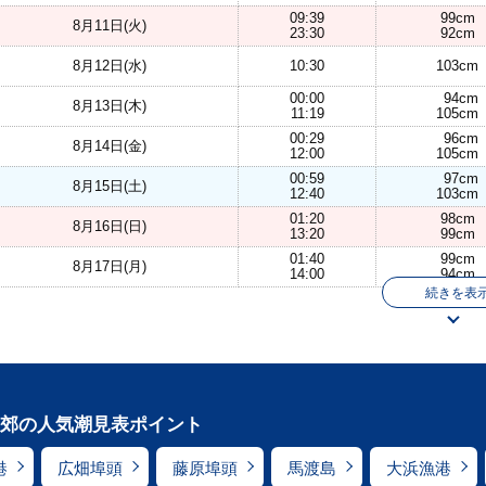
09:39
99cm
8月11日(火)
23:30
92cm
8月12日(水)
10:30
103cm
00:00
94cm
8月13日(木)
11:19
105cm
00:29
96cm
8月14日(金)
12:00
105cm
00:59
97cm
8月15日(土)
12:40
103cm
01:20
98cm
8月16日(日)
13:20
99cm
01:40
99cm
8月17日(月)
14:00
94cm
続きを表
郊の人気潮見表ポイント
港
広畑埠頭
藤原埠頭
馬渡島
大浜漁港