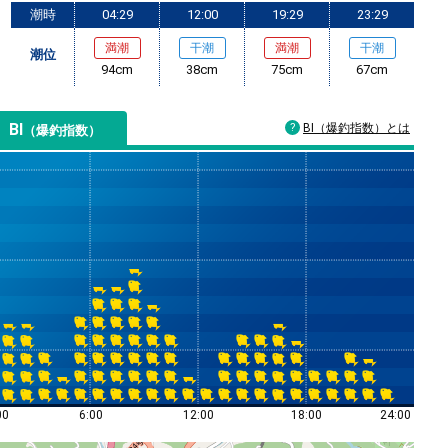
潮時
04:29
12:00
19:29
23:29
満潮
干潮
満潮
干潮
潮位
94cm
38cm
75cm
67cm
BI
BI（爆釣指数）とは
（爆釣指数）
00
6:00
12:00
18:00
24:00