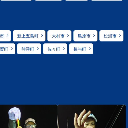
市
新上五島町
大村市
島原市
松浦市
賀町
時津町
佐々町
長与町