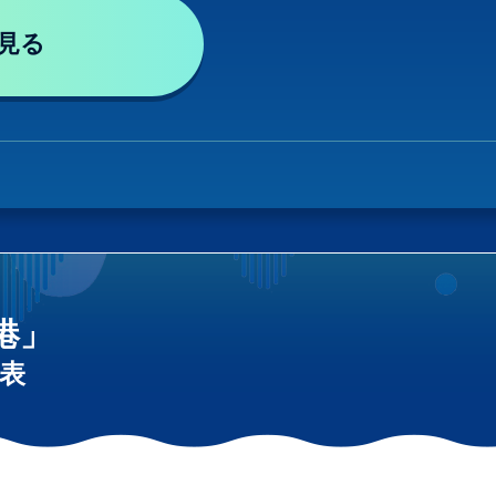
見る
港」
表