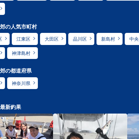
郊の人気市町村
区
江東区
大田区
品川区
新島村
中央
神津島村
郊の都道府県
神奈川県
最新釣果