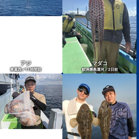
アジ
マダコ
11
2
東葛西／
時間前
鮫洲勝島運河／
日前