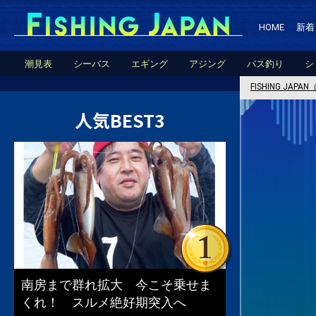
HOME
新着
潮見表
シーバス
エギング
アジング
バス釣り
シ
FISHING JA
人気BEST3
南房まで群れ拡大 今こそ乗せま
くれ！ スルメ絶好期突入へ