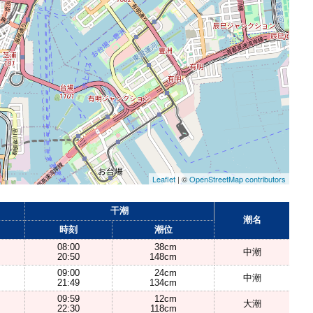
Leaflet
| ©
OpenStreetMap contributors
干潮
潮名
時刻
潮位
08:00
38cm
中潮
20:50
148cm
09:00
24cm
中潮
21:49
134cm
09:59
12cm
大潮
22:30
118cm