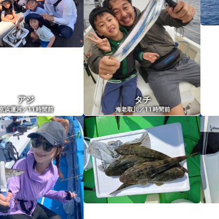
アジ
タチ
11
11
京浜運河／
時間前
海老取川／
時間前