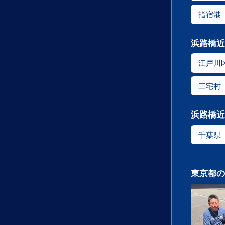
指宿港
浜路橋近
江戸川
三宅村
浜路橋近
千葉県
東京都の