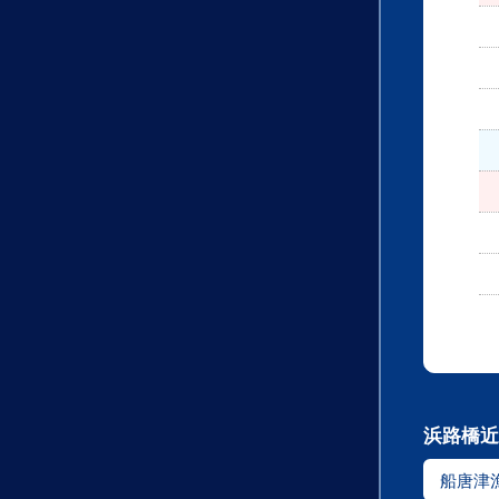
浜路橋近
船唐津