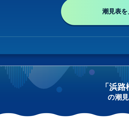
潮見表を
「浜路
の潮見