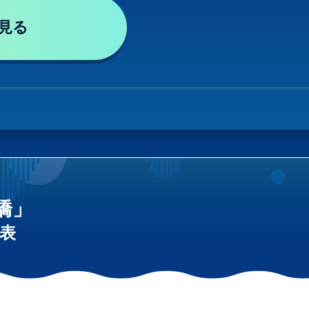
見る
橋」
表