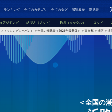
ランキング
全てのカテゴリ
全てのタグ
閲覧履歴
潮見表
ョアジギング
結び方（ノット）
釣具（タックル）
ロッド
PAN（フィッシングジャパン）
>
全国の潮見表＜2026年最新版＞
>
東京都
>
港区
>
浜
＜全国の