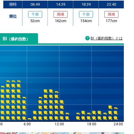
潮時
06:49
14:39
18:39
23:40
干潮
満潮
干潮
満潮
潮位
52cm
162cm
154cm
177cm
BI
BI（爆釣指数）とは
（爆釣指数）
00
6:00
12:00
18:00
24:00