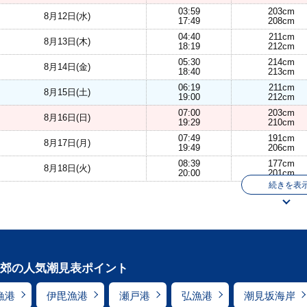
03:59
203cm
8月12日(水)
17:49
208cm
04:40
211cm
8月13日(木)
18:19
212cm
05:30
214cm
8月14日(金)
18:40
213cm
06:19
211cm
8月15日(土)
19:00
212cm
07:00
203cm
8月16日(日)
19:29
210cm
07:49
191cm
8月17日(月)
19:49
206cm
08:39
177cm
8月18日(火)
20:00
201cm
続きを表
郊の人気潮見表ポイント
漁港
伊毘漁港
瀬戸港
弘漁港
潮見坂海岸