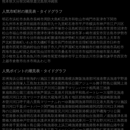
熊本県
大分県
宮崎県
鹿児島県
沖縄県
人気市町村の潮見表・タイドグラフ
明石市
浜松市
糸島市
長崎市
周防大島町
広島市
和歌山市
鳴門市
富津市
下関市
北九州市
木更津市
姫路市
淡路市
九十九里町
石巻市
平戸市
横浜市
神戸市
江戸川区
名古屋市
呉市
延岡市
志摩市
館山市
平塚市
小豆島町
四日市市
江田島市
常滑市
沼津市
松山市
福山市
横須賀市
唐津市
津市
長島町
佐世保市
茅ヶ崎市
浦安市
宮古島市
伊勢市
伊万里市
天草市
今治市
南知多町
勝浦市
南伊勢町
大洗町
浜田市
五島市
上天草市
芦北町
愛南町
いわき市
大磯町
千葉市
長門市
焼津市
亘理町
境港市
田原市
臼杵市
鈴鹿市
西尾市
恩納村
仙台市
銚子市
八戸市
芦屋町
光市
舞鶴市
行橋市
碧南市
高松市
西海市
葉山町
徳之島町
気仙沼市
市川市
桑名市
廿日市市
福岡市
赤穂市
屋久島町
苫小牧市
玉名市
糸魚川市
川崎市
尾鷲市
柳井市
宇土市
加古川市
宗像市
諫早市
西宮市
上越市
倉敷市
出水市
南あわじ市
人気ポイントの潮見表・タイドグラフ
若洲海浜公園
本牧海釣り施設
三番瀬
鹿島港
横浜
舞阪漁港
那珂湊港
豊浜漁港
宇野港
小名浜港
貝塚人工島
加太漁港
大津港
葛西海浜公園
アジュール舞子
野島公園
閖上港
福田港
須磨海岸
清水港
旧江戸川河口
新舞子マリンパーク
相馬港
三池港
東扇島西公園
三浦海岸
南芦屋浜
二見港
片貝漁港
平和島ボートレース場
野北漁港
相模川河口
大洗マリーナ
若松
大蔵海岸
玉島Ｅ地区
碧南海釣り広場
波崎新漁港
木曽川河口
呼子港
八景島マリーナ
ふれーゆ裏
飯岡漁港
羽田
日立港
大黒海づり施設
豊川河口
千葉ポートパーク
関門橋
名護漁港
御前崎港
師崎港
阿武隈川河口
天神崎
海の公園
検見川堤防
筑後川昇開橋
室見川河口
敦賀新港
横須賀
平磯海づり公園
牛窓港
垂水漁港
明石港
本渡港
鳥取港
東幡豆漁港
佐伯港
仙台漁港
田ノ浦漁港
津名港
豊橋
大磯港
神戸空港親水護岸
木更津港
新宮漁港
武庫川一文字
吉野川河口
三角西港
洲本港
千葉港
城ヶ島公園
小島漁港
吹上浜
三崎漁港
妻鹿漁港
熊本新港
館山港
牛深
宇品波止場公園
志賀島漁港
大三島フィッシングパーク
網干港
新仁尾港
片瀬漁港