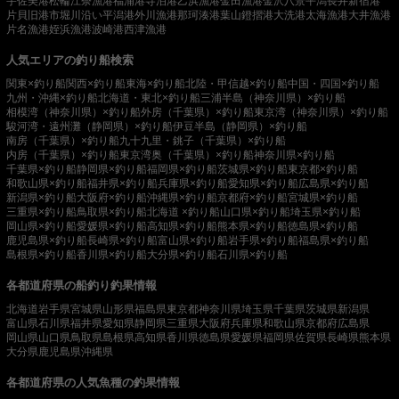
宇佐美港
松輪江奈漁港
福浦港
寺泊港
乙浜漁港
金田漁港
金沢八景平潟
長井新宿港
片貝旧港
市堀川沿い
平潟港
外川漁港
那珂湊港
葉山鐙摺港
大洗港
太海漁港
大井漁港
片名漁港
姪浜漁港
波崎港
西津漁港
人気エリアの釣り船検索
関東×釣り船
関西×釣り船
東海×釣り船
北陸・甲信越×釣り船
中国・四国×釣り船
九州・沖縄×釣り船
北海道・東北×釣り船
三浦半島（神奈川県）×釣り船
相模湾（神奈川県）×釣り船
外房（千葉県）×釣り船
東京湾（神奈川県）×釣り船
駿河湾・遠州灘（静岡県）×釣り船
伊豆半島（静岡県）×釣り船
南房（千葉県）×釣り船
九十九里・銚子（千葉県）×釣り船
内房（千葉県）×釣り船
東京湾奥（千葉県）×釣り船
神奈川県×釣り船
千葉県×釣り船
静岡県×釣り船
福岡県×釣り船
茨城県×釣り船
東京都×釣り船
和歌山県×釣り船
福井県×釣り船
兵庫県×釣り船
愛知県×釣り船
広島県×釣り船
新潟県×釣り船
大阪府×釣り船
沖縄県×釣り船
京都府×釣り船
宮城県×釣り船
三重県×釣り船
鳥取県×釣り船
北海道 ×釣り船
山口県×釣り船
埼玉県×釣り船
岡山県×釣り船
愛媛県×釣り船
高知県×釣り船
熊本県×釣り船
徳島県×釣り船
鹿児島県×釣り船
長崎県×釣り船
富山県×釣り船
岩手県×釣り船
福島県×釣り船
島根県×釣り船
香川県×釣り船
大分県×釣り船
石川県×釣り船
各都道府県の船釣り釣果情報
北海道
岩手県
宮城県
山形県
福島県
東京都
神奈川県
埼玉県
千葉県
茨城県
新潟県
富山県
石川県
福井県
愛知県
静岡県
三重県
大阪府
兵庫県
和歌山県
京都府
広島県
岡山県
山口県
鳥取県
島根県
高知県
香川県
徳島県
愛媛県
福岡県
佐賀県
長崎県
熊本県
大分県
鹿児島県
沖縄県
各都道府県の人気魚種の釣果情報