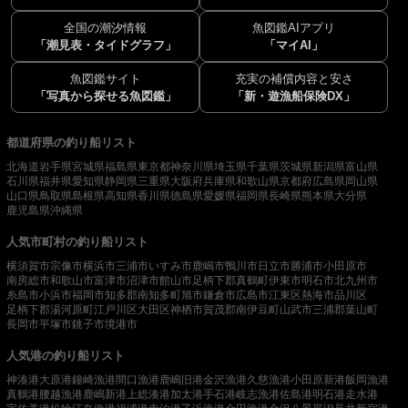
全国の潮汐情報
魚図鑑AIアプリ
「潮見表・タイドグラフ」
「マイAI」
魚図鑑サイト
充実の補償内容と安さ
「写真から探せる魚図鑑」
「新・遊漁船保険DX」
都道府県の釣り船リスト
北海道
岩手県
宮城県
福島県
東京都
神奈川県
埼玉県
千葉県
茨城県
新潟県
富山県
石川県
福井県
愛知県
静岡県
三重県
大阪府
兵庫県
和歌山県
京都府
広島県
岡山県
山口県
鳥取県
島根県
高知県
香川県
徳島県
愛媛県
福岡県
長崎県
熊本県
大分県
鹿児島県
沖縄県
人気市町村の釣り船リスト
横須賀市
宗像市
横浜市
三浦市
いすみ市
鹿嶋市
鴨川市
日立市
勝浦市
小田原市
南房総市
和歌山市
富津市
沼津市
館山市
足柄下郡真鶴町
伊東市
明石市
北九州市
糸島市
小浜市
福岡市
知多郡南知多町
旭市
鎌倉市
広島市
江東区
熱海市
品川区
足柄下郡湯河原町
江戸川区
大田区
神栖市
賀茂郡南伊豆町
山武市
三浦郡葉山町
長岡市
平塚市
銚子市
境港市
人気港の釣り船リスト
神湊港
大原港
鐘崎漁港
間口漁港
鹿嶋旧港
金沢漁港
久慈漁港
小田原新港
飯岡漁港
真鶴港
腰越漁港
鹿嶋新港
上総湊港
加太港
手石港
岐志漁港
佐島港
明石港
走水港