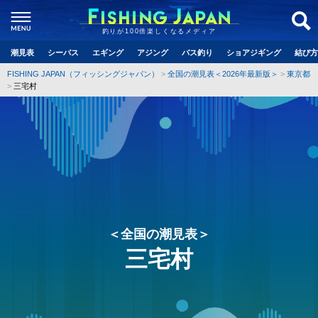
釣りが100倍楽しくなるメディア
潮見表
シーバス
エギング
アジング
バス釣り
ショアジギング
結び方
FISHING JAPAN（フィッシングジャパン）
全国の潮見表＜2026年最新版＞
東京都
三宅村
＜全国の潮見表＞
三宅村