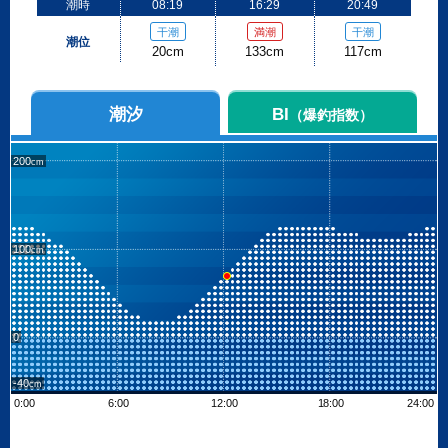
潮時
08:19
16:29
20:49
干潮
満潮
干潮
潮位
20cm
133cm
117cm
潮汐
BI
（爆釣指数）
200
100
0
-40
0:00
6:00
12:00
18:00
24:00
Leaflet
| ©
OpenStreetMap contributors