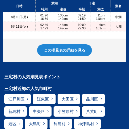
+
満潮
干潮
日時
潮名
−
時刻
潮位
時刻
潮位
01:20
135cm
09:19
11cm
8月10日(月)
中潮
16:59
142cm
21:59
110cm
02:49
144cm
10:09
6cm
8月11日(火)
大潮
17:29
149cm
22:30
101cm
この潮見表の詳細を見る
三宅村の人気潮見表ポイント
三宅村近郊の人気市町村
江戸川区
江東区
大田区
品川区
新島村
中央区
小笠原村
八丈町
港区
大島町
利島村
神津島村