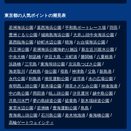
東京都の人気ポイントの潮見表
若洲海浜公園
葛西海浜公園
平和島ボートレース場
羽田
豊洲ぐるり公園
城南島海浜公園
大井ふ頭中央海浜公園
葛西臨海公園
砂町水辺公園
晴海
お台場海浜公園
天王洲公園
若洲海浜公園海釣り施設
新左近川親水公園
中央大橋
朝凪橋
伊豆大島・元町港
勝鬨橋
八重根港
浜路橋
三宅島
東海埠頭公園
京浜島つばさ公園
海老取川
式根島
佃公園
母島
神津島
父島
新島港
永代公園
利島港
潮見運動公園
波浮港
水の広場公園
有明西ふ頭公園
新木場公園
潮見さざなみ公園
神湊漁港
中の島公園
岡田港
暁ふ頭公園
汐見運河
越中島公園
月島川水門
夢の島緑道公園
硫黄島
新木場緑道公園
東雲水辺公園
若洲橋
豊海運動公園
鳥島
青海南ふ頭公園
石川島公園
差木地漁港
春海橋公園
高輪ゲートウェイシティ