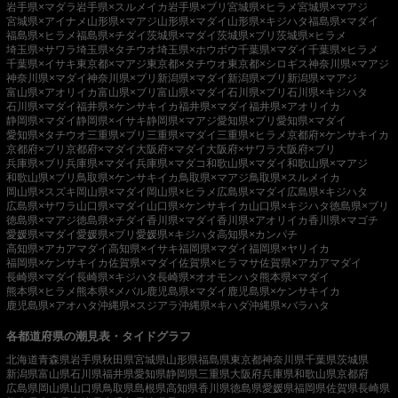
岩手県×マダラ
岩手県×スルメイカ
岩手県×ブリ
宮城県×ヒラメ
宮城県×マアジ
宮城県×アイナメ
山形県×マアジ
山形県×マダイ
山形県×キジハタ
福島県×マダイ
福島県×ヒラメ
福島県×チダイ
茨城県×マダイ
茨城県×ブリ
茨城県×ヒラメ
埼玉県×サワラ
埼玉県×タチウオ
埼玉県×ホウボウ
千葉県×マダイ
千葉県×ヒラメ
千葉県×イサキ
東京都×マアジ
東京都×タチウオ
東京都×シロギス
神奈川県×マアジ
神奈川県×マダイ
神奈川県×ブリ
新潟県×マダイ
新潟県×ブリ
新潟県×マアジ
富山県×アオリイカ
富山県×ブリ
富山県×マダイ
石川県×ブリ
石川県×キジハタ
石川県×マダイ
福井県×ケンサキイカ
福井県×マダイ
福井県×アオリイカ
静岡県×マダイ
静岡県×イサキ
静岡県×マアジ
愛知県×ブリ
愛知県×マダイ
愛知県×タチウオ
三重県×ブリ
三重県×マダイ
三重県×ヒラメ
京都府×ケンサキイカ
京都府×ブリ
京都府×マダイ
大阪府×マダイ
大阪府×サワラ
大阪府×ブリ
兵庫県×ブリ
兵庫県×マダイ
兵庫県×マダコ
和歌山県×マダイ
和歌山県×マアジ
和歌山県×ブリ
鳥取県×ケンサキイカ
鳥取県×マアジ
鳥取県×スルメイカ
岡山県×スズキ
岡山県×マダイ
岡山県×ヒラメ
広島県×マダイ
広島県×キジハタ
広島県×サワラ
山口県×マダイ
山口県×ケンサキイカ
山口県×キジハタ
徳島県×ブリ
徳島県×マアジ
徳島県×チダイ
香川県×マダイ
香川県×アオリイカ
香川県×マゴチ
愛媛県×マダイ
愛媛県×ブリ
愛媛県×キジハタ
高知県×カンパチ
高知県×アカアマダイ
高知県×イサキ
福岡県×マダイ
福岡県×ヤリイカ
福岡県×ケンサキイカ
佐賀県×マダイ
佐賀県×ヒラマサ
佐賀県×アカアマダイ
長崎県×マダイ
長崎県×キジハタ
長崎県×オオモンハタ
熊本県×マダイ
熊本県×ヒラメ
熊本県×メバル
鹿児島県×マダイ
鹿児島県×ケンサキイカ
鹿児島県×アオハタ
沖縄県×スジアラ
沖縄県×キハダ
沖縄県×バラハタ
各都道府県の潮見表・タイドグラフ
北海道
青森県
岩手県
秋田県
宮城県
山形県
福島県
東京都
神奈川県
千葉県
茨城県
新潟県
富山県
石川県
福井県
愛知県
静岡県
三重県
大阪府
兵庫県
和歌山県
京都府
広島県
岡山県
山口県
鳥取県
島根県
高知県
香川県
徳島県
愛媛県
福岡県
佐賀県
長崎県