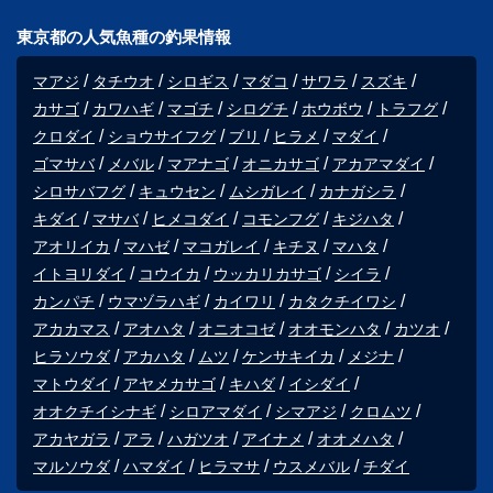
東京都の人気魚種の釣果情報
マアジ
タチウオ
シロギス
マダコ
サワラ
スズキ
カサゴ
カワハギ
マゴチ
シログチ
ホウボウ
トラフグ
クロダイ
ショウサイフグ
ブリ
ヒラメ
マダイ
ゴマサバ
メバル
マアナゴ
オニカサゴ
アカアマダイ
シロサバフグ
キュウセン
ムシガレイ
カナガシラ
キダイ
マサバ
ヒメコダイ
コモンフグ
キジハタ
アオリイカ
マハゼ
マコガレイ
キチヌ
マハタ
イトヨリダイ
コウイカ
ウッカリカサゴ
シイラ
カンパチ
ウマヅラハギ
カイワリ
カタクチイワシ
アカカマス
アオハタ
オニオコゼ
オオモンハタ
カツオ
ヒラソウダ
アカハタ
ムツ
ケンサキイカ
メジナ
マトウダイ
アヤメカサゴ
キハダ
イシダイ
オオクチイシナギ
シロアマダイ
シマアジ
クロムツ
アカヤガラ
アラ
ハガツオ
アイナメ
オオメハタ
マルソウダ
ハマダイ
ヒラマサ
ウスメバル
チダイ