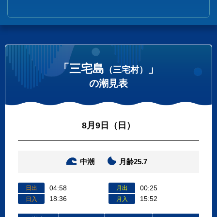
「三宅島
」
（三宅村）
の潮見表
8月9日（日）
中潮
月齢25.7
04:58
00:25
日出
月出
18:36
15:52
日入
月入