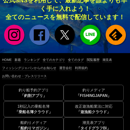
公式SNSを利用して、最新記事を誰よりも早
く手に入れよう！
全てのニュースを無料で配信しています！
HOME
新着
ランキング
全てのカテゴリ
全てのタグ
閲覧履歴
潮見表
フィッシングジャパンからのお知らせ
運営会社
利用規約
お問い合わせ・プレスリリース
釣り船予約アプリ
釣りメディア
「釣割アプリ」
「FISHINGJAPAN」
1秒記入の乗船名簿
改正遊漁船業法に対応
「乗船名簿クラウド」
「遊漁船クラウド」
船釣りメディア
潮見表アプリ
「船釣りマガジン」
「タイドグラフBI」