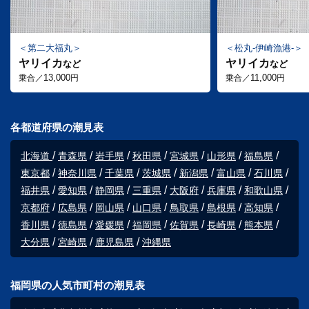
第二大福丸
松丸-伊崎漁港-
ヤリイカ
ヤリイカ
など
など
13,000
11,000
乗合／
円
乗合／
円
各都道府県の潮見表
北海道
青森県
岩手県
秋田県
宮城県
山形県
福島県
東京都
神奈川県
千葉県
茨城県
新潟県
富山県
石川県
福井県
愛知県
静岡県
三重県
大阪府
兵庫県
和歌山県
京都府
広島県
岡山県
山口県
鳥取県
島根県
高知県
香川県
徳島県
愛媛県
福岡県
佐賀県
長崎県
熊本県
大分県
宮崎県
鹿児島県
沖縄県
福岡県の人気市町村の潮見表