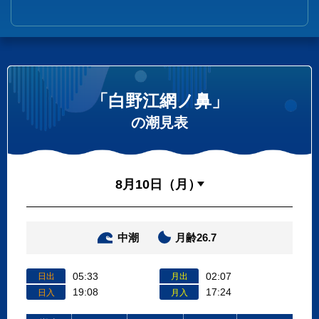
「白野江網ノ鼻」
の潮見表
中潮
月齢26.7
05:33
02:07
日出
月出
19:08
17:24
日入
月入