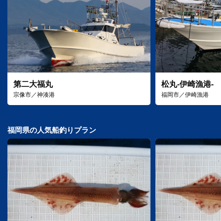
第二大福丸
松丸-伊崎漁港-
宗像市／神湊港
福岡市／伊崎漁港
福岡県の人気船釣りプラン