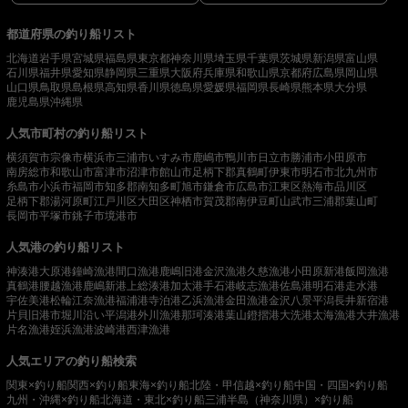
都道府県の釣り船リスト
北海道
岩手県
宮城県
福島県
東京都
神奈川県
埼玉県
千葉県
茨城県
新潟県
富山県
石川県
福井県
愛知県
静岡県
三重県
大阪府
兵庫県
和歌山県
京都府
広島県
岡山県
山口県
鳥取県
島根県
高知県
香川県
徳島県
愛媛県
福岡県
長崎県
熊本県
大分県
鹿児島県
沖縄県
人気市町村の釣り船リスト
横須賀市
宗像市
横浜市
三浦市
いすみ市
鹿嶋市
鴨川市
日立市
勝浦市
小田原市
南房総市
和歌山市
富津市
沼津市
館山市
足柄下郡真鶴町
伊東市
明石市
北九州市
糸島市
小浜市
福岡市
知多郡南知多町
旭市
鎌倉市
広島市
江東区
熱海市
品川区
足柄下郡湯河原町
江戸川区
大田区
神栖市
賀茂郡南伊豆町
山武市
三浦郡葉山町
長岡市
平塚市
銚子市
境港市
人気港の釣り船リスト
神湊港
大原港
鐘崎漁港
間口漁港
鹿嶋旧港
金沢漁港
久慈漁港
小田原新港
飯岡漁港
真鶴港
腰越漁港
鹿嶋新港
上総湊港
加太港
手石港
岐志漁港
佐島港
明石港
走水港
宇佐美港
松輪江奈漁港
福浦港
寺泊港
乙浜漁港
金田漁港
金沢八景平潟
長井新宿港
片貝旧港
市堀川沿い
平潟港
外川漁港
那珂湊港
葉山鐙摺港
大洗港
太海漁港
大井漁港
片名漁港
姪浜漁港
波崎港
西津漁港
人気エリアの釣り船検索
関東×釣り船
関西×釣り船
東海×釣り船
北陸・甲信越×釣り船
中国・四国×釣り船
九州・沖縄×釣り船
北海道・東北×釣り船
三浦半島（神奈川県）×釣り船