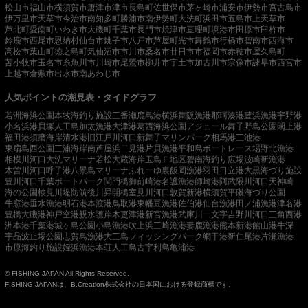
松山市
福山市
横須賀市
唐津市
津市
長島町
佐世保市
茅ヶ崎市
浦安市
伊勢市
宮古島市
伊万里市
天草市
今治市
南知多町
勝浦市
南伊勢町
大洗町
浜田市
五島市
上天草市
芦北町
愛南町
いわき市
大磯町
千葉市
長門市
焼津市
亘理町
境港市
田原市
臼杵市
鈴鹿市
西尾市
恩納村
仙台市
銚子市
八戸市
芦屋町
光市
舞鶴市
行橋市
碧南市
西海市
高松市
葉山町
徳之島町
気仙沼市
市川市
桑名市
廿日市市
福岡市
赤穂市
屋久島町
苫小牧市
玉名市
糸魚川市
川崎市
尾鷲市
柳井市
宇土市
加古川市
宗像市
諫早市
西宮市
上越市
倉敷市
出水市
南あわじ市
人気ポイントの潮見表・タイドグラフ
若洲海浜公園
本牧海釣り施設
三番瀬
鹿島港
横浜
舞阪漁港
那珂湊港
豊浜漁港
宇野港
小名浜港
貝塚人工島
加太漁港
大津港
葛西海浜公園
アジュール舞子
野島公園
閖上港
福田港
須磨海岸
清水港
旧江戸川河口
新舞子マリンパーク
相馬港
三池港
東扇島西公園
三浦海岸
南芦屋浜
二見港
片貝漁港
平和島ボートレース場
野北漁港
相模川河口
大洗マリーナ
若松
大蔵海岸
玉島Ｅ地区
碧南海釣り広場
波崎新漁港
木曽川河口
呼子港
八景島マリーナ
ふれーゆ裏
飯岡漁港
羽田
日立港
大黒海づり施設
豊川河口
千葉ポートパーク
関門橋
御前崎港
名護漁港
師崎港
阿武隈川河口
天神崎
海の公園
検見川堤防
筑後川昇開橋
室見川河口
敦賀新港
横須賀
平磯海づり公園
牛窓港
垂水漁港
明石港
本渡港
鳥取港
東幡豆漁港
佐伯港
仙台漁港
田ノ浦漁港
津名港
豊橋
大磯港
神戸空港親水護岸
木更津港
新宮漁港
武庫川一文字
吉野川河口
三角西港
洲本港
千葉港
城ヶ島公園
小島漁港
吹上浜
三崎漁港
妻鹿漁港
熊本新港
館山港
牛深
宇品波止場公園
志賀島漁港
大三島フィッシングパーク
網干港
新仁尾港
片瀬漁港
市原海釣り施設
姪浜漁港
本荘人工島
古宇利島
亀浦港
© FISHING JAPAN All Rights Reserved.
FISHING JAPANは、B.Creation株式会社の日本国における登録商標です。