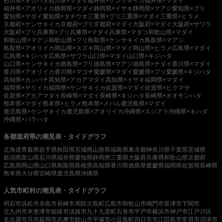
石川県×キジハタ
石川県×マダイ
福井県×ケンサキイカ
福井県×マダイ
福井県×アオリイカ
静岡県×マダイ
静岡県×イサキ
静岡県×マアジ
愛知県×ブリ
愛知県×マダイ
愛知県×タチウオ
三重県×ブリ
三重県×マダイ
三重県×ヒラメ
京都府×ケンサキイカ
京都府×ブリ
京都府×マダイ
大阪府×マダイ
大阪府×サワラ
大阪府×ブリ
兵庫県×ブリ
兵庫県×マダイ
兵庫県×マダコ
和歌山県×マダイ
和歌山県×マアジ
和歌山県×ブリ
鳥取県×ケンサキイカ
鳥取県×マアジ
鳥取県×アオリイカ
岡山県×スズキ
岡山県×マダイ
岡山県×ヒラメ
広島県×マダイ
広島県×キジハタ
広島県×サワラ
山口県×マダイ
山口県×キジハタ
山口県×ケンサキイカ
徳島県×ブリ
徳島県×マアジ
徳島県×チダイ
香川県×マダイ
香川県×アオリイカ
香川県×マゴチ
愛媛県×マダイ
愛媛県×ブリ
愛媛県×キジハタ
高知県×カンパチ
高知県×アカアマダイ
高知県×イサキ
福岡県×マダイ
福岡県×ヤリイカ
福岡県×ケンサキイカ
佐賀県×マダイ
佐賀県×ヒラマサ
佐賀県×アカアマダイ
長崎県×マダイ
長崎県×キジハタ
長崎県×オオモンハタ
熊本県×マダイ
熊本県×ヒラメ
熊本県×メバル
鹿児島県×マダイ
鹿児島県×ケンサキイカ
鹿児島県×アオリイカ
沖縄県×スジアラ
沖縄県×キハダ
沖縄県×バラハタ
各都道府県の潮見表・タイドグラフ
北海道
青森県
岩手県
秋田県
宮城県
山形県
福島県
東京都
神奈川県
千葉県
茨城県
新潟県
富山県
石川県
福井県
愛知県
静岡県
三重県
大阪府
兵庫県
和歌山県
京都府
広島県
岡山県
山口県
鳥取県
島根県
高知県
香川県
徳島県
愛媛県
福岡県
佐賀県
長崎県
熊本県
大分県
宮崎県
鹿児島県
沖縄県
人気市町村の潮見表・タイドグラフ
明石市
浜松市
糸島市
長崎市
周防大島町
広島市
和歌山市
鳴門市
富津市
下関市
北九州市
木更津市
姫路市
淡路市
九十九里町
石巻市
平戸市
横浜市
神戸市
江戸川区
名古屋市
呉市
延岡市
志摩市
館山市
平塚市
小豆島町
四日市市
江田島市
常滑市
沼津市