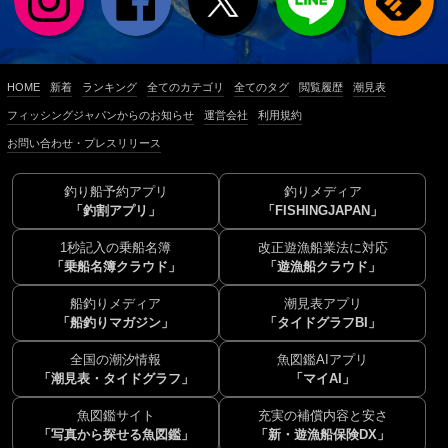
HOME
新着
ランキング
全てのカテゴリ
全てのタグ
閲覧履歴
潮見表
フィッシングジャパンからのお知らせ
運営会社
利用規約
お問い合わせ・プレスリリース
釣り船予約アプリ
釣りメディア
「釣割アプリ」
「FISHINGJAPAN」
1秒記入の乗船名簿
改正遊漁船業法に対応
「乗船名簿クラウド」
「遊漁船クラウド」
船釣りメディア
潮見表アプリ
「船釣りマガジン」
「タイドグラフBI」
全国の潮汐情報
魚図鑑AIアプリ
「潮見表・タイドグラフ」
「マイAI」
魚図鑑サイト
充実の補償内容と安さ
「写真から探せる魚図鑑」
「新・遊漁船保険DX」