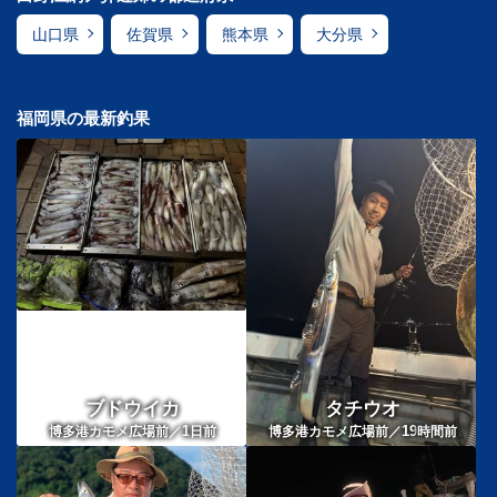
山口県
佐賀県
熊本県
大分県
福岡県の最新釣果
ブドウイカ
タチウオ
1
19
博多港カモメ広場前／
日前
博多港カモメ広場前／
時間前