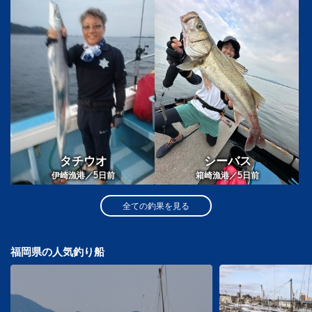
タチウオ
シーバス
5
5
伊崎漁港／
日前
箱崎漁港／
日前
全ての釣果を見る
福岡県の人気釣り船