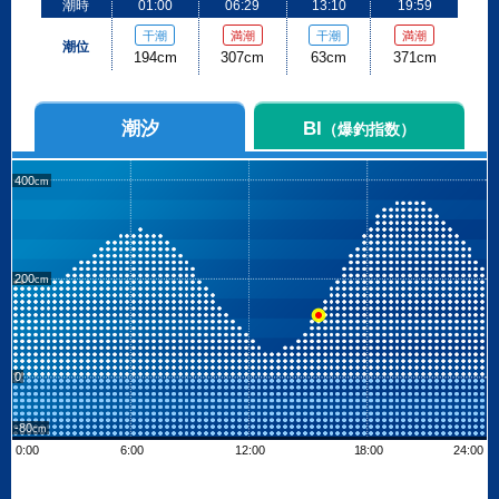
潮時
01:00
06:29
13:10
19:59
干潮
満潮
干潮
満潮
潮位
194cm
307cm
63cm
371cm
潮汐
BI
（爆釣指数）
400
200
0
-80
0:00
6:00
12:00
18:00
24:00
Leaflet
| ©
OpenStreetMap contributors