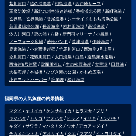
紫川河口
脇の浦漁港
相島漁港
西戸崎サーフ
軍艦防波堤
新北九州空港連絡橋
香椎浜北公園
新町漁港
玄界島・玄界漁港
沓尾漁港
シーサイドももち海浜公園
苅田港緑地公園
長浜海岸
柄杓田漁港
高浜漁港
汐入川河口
恋の浦
八幡
新門司マリーナ
小呂島
ノーフォーク広場
若松バンド
荒津漁港
伊崎漁港
鹿家漁港
小倉西港岸壁
竹馬川河口
西海岸3号上屋
今川河口
花鶴川河口
大口海岸
白島
蓑島海水浴場
西海岸6号岸壁
堂面川河口
生の松原海岸
大里港
田野浦
大岳海岸
本城橋
ひびき海の公園
かもめ広場
小戸ヨットハーバー
狩尾岬
松江漁港
福岡県の人気魚種の釣果情報
マダイ
ヤリイカ
ケンサキイカ
ヒラマサ
ブリ
キジハタ
カサゴ
アオハタ
ヒラメ
イサキ
カンパチ
キダイ
サワラ
マハタ
タチウオ
アカアマダイ
チカメキントキ
アオリイカ
クエ
マアジ
イトヨリダイ