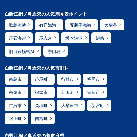
白野江網ノ鼻近郊の人気潮見表ポイント
歌島漁港
有戸漁港
五勝手漁港
犬戻鼻
碁石海岸
屋志倉
坂本漁港
鰐崎
旧日鉄桟橋跡
宇田島
白野江網ノ鼻近郊の人気市町村
糸島市
芦屋町
行橋市
福岡市
宗像市
福津市
苅田町
豊前市
古賀市
岡垣町
大牟田市
新宮町
築上町
吉富町
白野江網ノ鼻近郊の都道府県