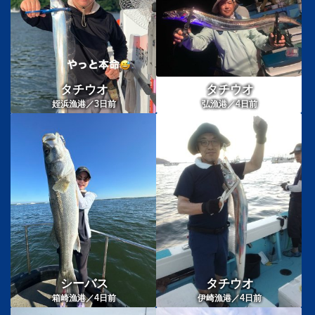
タチウオ
タチウオ
3
4
姪浜漁港／
日前
弘漁港／
日前
シーバス
タチウオ
4
4
箱崎漁港／
日前
伊崎漁港／
日前