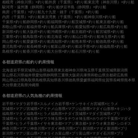
相模湾（神奈川県）×釣り船
外房（千葉県）×釣り船
東京湾（神奈川県）×釣り船
駿河湾・遠州灘（静岡県）×釣り船
伊豆半島（静岡県）×釣り船
南房（千葉県）×釣り船
九十九里・銚子（千葉県）×釣り船
内房（千葉県）×釣り船
東京湾奥（千葉県）×釣り船
神奈川県×釣り船
千葉県×釣り船
静岡県×釣り船
福岡県×釣り船
茨城県×釣り船
東京都×釣り船
和歌山県×釣り船
福井県×釣り船
兵庫県×釣り船
愛知県×釣り船
広島県×釣り船
新潟県×釣り船
大阪府×釣り船
沖縄県×釣り船
京都府×釣り船
宮城県×釣り船
三重県×釣り船
鳥取県×釣り船
北海道 ×釣り船
山口県×釣り船
埼玉県×釣り船
岡山県×釣り船
愛媛県×釣り船
高知県×釣り船
熊本県×釣り船
徳島県×釣り船
鹿児島県×釣り船
長崎県×釣り船
富山県×釣り船
岩手県×釣り船
福島県×釣り船
島根県×釣り船
香川県×釣り船
大分県×釣り船
石川県×釣り船
各都道府県の船釣り釣果情報
北海道
岩手県
宮城県
山形県
福島県
東京都
神奈川県
埼玉県
千葉県
茨城県
新潟県
富山県
石川県
福井県
愛知県
静岡県
三重県
大阪府
兵庫県
和歌山県
京都府
広島県
岡山県
山口県
鳥取県
島根県
高知県
香川県
徳島県
愛媛県
福岡県
佐賀県
長崎県
熊本県
大分県
鹿児島県
沖縄県
各都道府県の人気魚種の釣果情報
岩手県×マダラ
岩手県×スルメイカ
岩手県×ケンサキイカ
宮城県×ヒラメ
宮城県×マアジ
宮城県×アイナメ
山形県×マアジ
山形県×マダイ
山形県×キジハタ
福島県×マダイ
福島県×ヒラメ
福島県×チダイ
茨城県×マダイ
茨城県×ブリ
茨城県×ヒラメ
埼玉県×サワラ
埼玉県×タチウオ
埼玉県×ホウボウ
千葉県×マダイ
千葉県×ヒラメ
千葉県×イサキ
東京都×マアジ
東京都×タチウオ
東京都×シロギス
神奈川県×マアジ
神奈川県×マダイ
神奈川県×ブリ
新潟県×マダイ
新潟県×ブリ
新潟県×マアジ
富山県×アオリイカ
富山県×ブリ
富山県×マダイ
石川県×ブリ