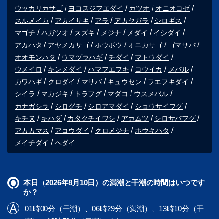
ウッカリカサゴ
ヨコスジフエダイ
カツオ
オニオコゼ
スルメイカ
アカイサキ
アラ
アカヤガラ
シロギス
マゴチ
ハガツオ
スズキ
メジナ
メダイ
イシダイ
アカハタ
アヤメカサゴ
ホウボウ
オニカサゴ
ゴマサバ
オオモンハタ
ウマヅラハギ
チダイ
マトウダイ
ウメイロ
キンメダイ
ハマフエフキ
コウイカ
メバル
カワハギ
クロダイ
マサバ
キュウセン
フエフキダイ
シイラ
マカジキ
トラフグ
マダコ
ウスメバル
カナガシラ
シログチ
シロアマダイ
ショウサイフグ
キチヌ
キハダ
カタクチイワシ
アカムツ
シロサバフグ
アカカマス
アコウダイ
クロメジナ
ホウキハタ
メイチダイ
ヘダイ
本日（2026年8月10日）の満潮と干潮の時間はいつです
か？
01時00分（干潮）、06時29分（満潮）、13時10分（干