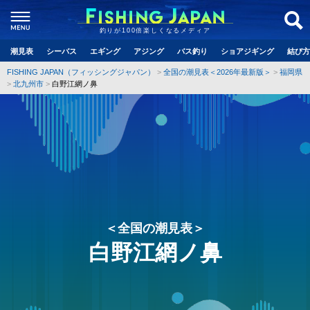
釣りが100倍楽しくなるメディア
潮見表
シーバス
エギング
アジング
バス釣り
ショアジギング
結び方
FISHING JAPAN（フィッシングジャパン）
全国の潮見表＜2026年最新版＞
福岡県
北九州市
白野江網ノ鼻
＜全国の潮見表＞
白野江網ノ鼻