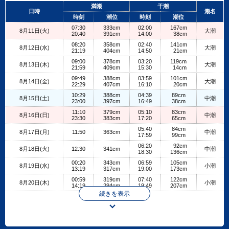
+
満潮
干潮
日時
潮名
−
時刻
潮位
時刻
潮位
07:30
333cm
02:00
167cm
8月11日(火)
大潮
20:40
391cm
14:00
38cm
08:20
358cm
02:40
141cm
8月12日(水)
大潮
21:19
404cm
14:50
21cm
09:00
378cm
03:20
119cm
8月13日(木)
大潮
21:59
409cm
15:30
14cm
09:49
388cm
03:59
101cm
8月14日(金)
大潮
22:29
407cm
16:10
20cm
10:29
388cm
04:39
89cm
8月15日(土)
中潮
23:00
397cm
16:49
38cm
11:10
379cm
05:10
83cm
8月16日(日)
中潮
23:30
383cm
17:20
65cm
05:40
84cm
8月17日(月)
11:50
363cm
中潮
17:59
99cm
06:20
92cm
8月18日(火)
12:30
341cm
中潮
18:30
136cm
00:20
343cm
06:59
105cm
8月19日(水)
小潮
13:19
317cm
19:00
173cm
00:59
319cm
07:40
122cm
8月20日(木)
小潮
14:19
294cm
19:49
207cm
続きを表示