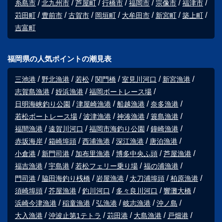
糸島市
北九州市
芦屋町
行橋市
福岡市
宗像市
福津市
苅田町
豊前市
古賀市
岡垣町
大牟田市
新宮町
築上町
吉富町
福岡県の人気ポイントの潮見表
三池港
野北漁港
若松
関門橋
室見川河口
新宮漁港
志賀島漁港
姪浜漁港
福岡ボートレース場
日明海峡釣り公園
津屋崎漁港
船越漁港
奈多漁港
若松ボートレース場
波津漁港
神湊漁港
簑島漁港
福間漁港
遠賀川河口
福岡市海釣り公園
鐘崎漁港
赤坂海岸
箱崎埠頭
西浦漁港
深江漁港
唐泊漁港
小倉港
新門司港
加布里漁港
博多中央ふ頭
芦屋漁港
福吉漁港
宇島港
若松フェリー乗り場
福の浦漁港
門司港
脇田海釣り桟橋
岩屋漁港
太刀浦埠頭
柏原漁港
須崎埠頭
芥屋漁港
釣川河口
多々良川河口
響灘大橋
浜崎今津漁港
稲童漁港
弘漁港
岐志漁港
沖ノ島
大入漁港
沖波止第1テトラ
苅田港
大島漁港
戸畑港