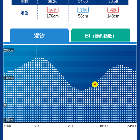
潮時
06:20
14:00
20:59
満潮
干潮
満潮
潮位
176cm
58cm
148cm
潮汐
BI
（爆釣指数）
200
100
0
-40
0:00
6:00
12:00
18:00
24:00
Leaflet
| ©
OpenStreetMap contributors