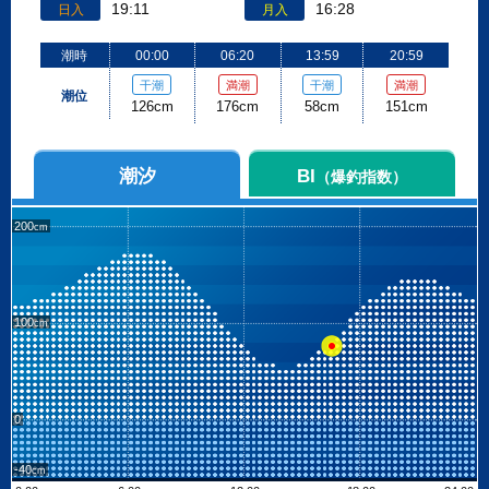
19:11
16:28
日入
月入
潮時
00:00
06:20
13:59
20:59
干潮
満潮
干潮
満潮
潮位
126cm
176cm
58cm
151cm
潮汐
BI
（爆釣指数）
200
100
0
-40