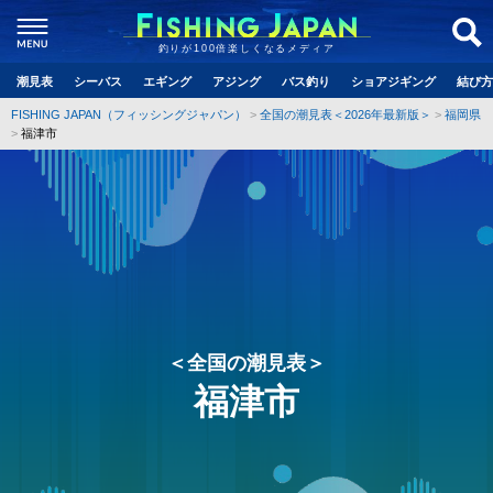
釣りが100倍楽しくなるメディア
潮見表
シーバス
エギング
アジング
バス釣り
ショアジギング
結び方
FISHING JAPAN（フィッシングジャパン）
全国の潮見表＜2026年最新版＞
福岡県
福津市
＜全国の潮見表＞
福津市