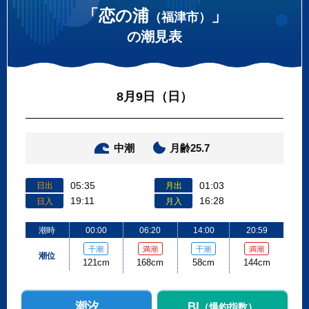
「恋の浦
」
（福津市）
の潮見表
8月9日（日）
中潮
月齢25.7
05:35
01:03
日出
月出
19:11
16:28
日入
月入
潮時
00:00
06:20
14:00
20:59
干潮
満潮
干潮
満潮
潮位
121cm
168cm
58cm
144cm
潮汐
BI
（爆釣指数）