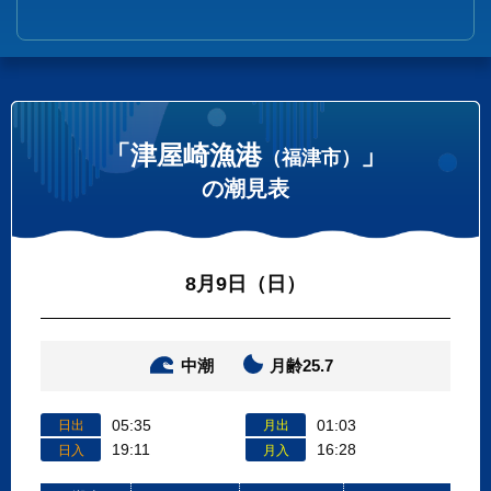
「津屋崎漁港
」
（福津市）
の潮見表
8月9日（日）
中潮
月齢25.7
05:35
01:03
日出
月出
19:11
16:28
日入
月入