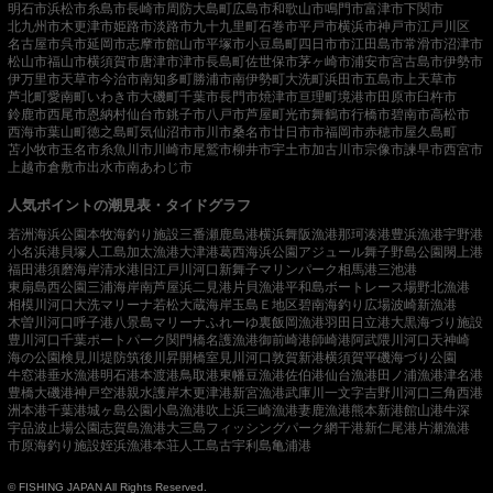
明石市
浜松市
糸島市
長崎市
周防大島町
広島市
和歌山市
鳴門市
富津市
下関市
北九州市
木更津市
姫路市
淡路市
九十九里町
石巻市
平戸市
横浜市
神戸市
江戸川区
名古屋市
呉市
延岡市
志摩市
館山市
平塚市
小豆島町
四日市市
江田島市
常滑市
沼津市
松山市
福山市
横須賀市
唐津市
津市
長島町
佐世保市
茅ヶ崎市
浦安市
宮古島市
伊勢市
伊万里市
天草市
今治市
南知多町
勝浦市
南伊勢町
大洗町
浜田市
五島市
上天草市
芦北町
愛南町
いわき市
大磯町
千葉市
長門市
焼津市
亘理町
境港市
田原市
臼杵市
鈴鹿市
西尾市
恩納村
仙台市
銚子市
八戸市
芦屋町
光市
舞鶴市
行橋市
碧南市
高松市
西海市
葉山町
徳之島町
気仙沼市
市川市
桑名市
廿日市市
福岡市
赤穂市
屋久島町
苫小牧市
玉名市
糸魚川市
川崎市
尾鷲市
柳井市
宇土市
加古川市
宗像市
諫早市
西宮市
上越市
倉敷市
出水市
南あわじ市
人気ポイントの潮見表・タイドグラフ
若洲海浜公園
本牧海釣り施設
三番瀬
鹿島港
横浜
舞阪漁港
那珂湊港
豊浜漁港
宇野港
小名浜港
貝塚人工島
加太漁港
大津港
葛西海浜公園
アジュール舞子
野島公園
閖上港
福田港
須磨海岸
清水港
旧江戸川河口
新舞子マリンパーク
相馬港
三池港
東扇島西公園
三浦海岸
南芦屋浜
二見港
片貝漁港
平和島ボートレース場
野北漁港
相模川河口
大洗マリーナ
若松
大蔵海岸
玉島Ｅ地区
碧南海釣り広場
波崎新漁港
木曽川河口
呼子港
八景島マリーナ
ふれーゆ裏
飯岡漁港
羽田
日立港
大黒海づり施設
豊川河口
千葉ポートパーク
関門橋
名護漁港
御前崎港
師崎港
阿武隈川河口
天神崎
海の公園
検見川堤防
筑後川昇開橋
室見川河口
敦賀新港
横須賀
平磯海づり公園
牛窓港
垂水漁港
明石港
本渡港
鳥取港
東幡豆漁港
佐伯港
仙台漁港
田ノ浦漁港
津名港
豊橋
大磯港
神戸空港親水護岸
木更津港
新宮漁港
武庫川一文字
吉野川河口
三角西港
洲本港
千葉港
城ヶ島公園
小島漁港
吹上浜
三崎漁港
妻鹿漁港
熊本新港
館山港
牛深
宇品波止場公園
志賀島漁港
大三島フィッシングパーク
網干港
新仁尾港
片瀬漁港
市原海釣り施設
姪浜漁港
本荘人工島
古宇利島
亀浦港
© FISHING JAPAN All Rights Reserved.