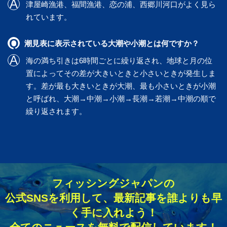
津屋崎漁港
、
福間漁港
、
恋の浦
、
西郷川河口
がよく見ら
れています。
潮見表に表示されている大潮や小潮とは何ですか？
海の満ち引きは6時間ごとに繰り返され、地球と月の位
置によってその差が大きいときと小さいときが発生しま
す。差が最も大きいときが大潮、最も小さいときが小潮
と呼ばれ、大潮→中潮→小潮→長潮→若潮→中潮の順で
繰り返されます。
フィッシングジャパンの
公式SNSを利用して、最新記事を誰よりも早
く手に入れよう！