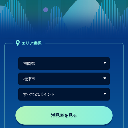
エリア選択
潮見表を見る