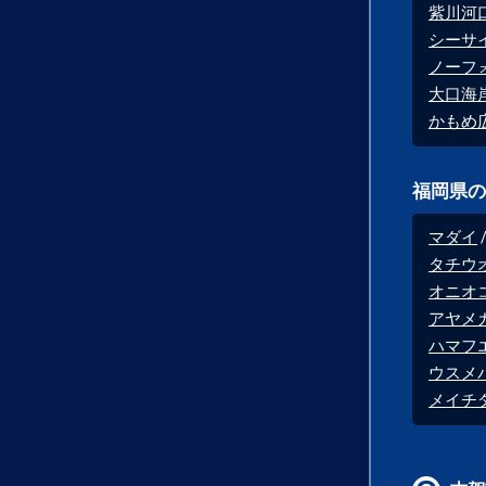
紫川河
シーサ
ノーフ
大口海
かもめ
福岡県の
マダイ
タチウ
オニオ
アヤメ
ハマフ
ウスメ
メイチ