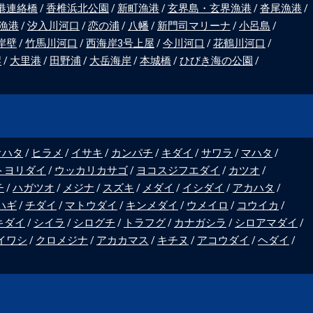
港連絡橋
香椎浜北公園
新町漁港
玄界島・玄界漁港
沓尾漁港
漁港
汐入川河口
恋の浦
八幡
新門司マリーナ
小呂島
岸壁
竹馬川河口
西海岸3号上屋
今川河口
花鶴川河口
岸
大里港
田野浦
大岳海岸
本城橋
ひびき海の公園
オハタ
ヒラメ
イサキ
カンパチ
キダイ
サワラ
マハタ
トヨリダイ
ウッカリカサゴ
ヨコスジフエダイ
カツオ
チ
ハガツオ
メジナ
スズキ
メダイ
イシダイ
アカハタ
ハギ
チダイ
マトウダイ
キンメダイ
ウメイロ
コウイカ
キダイ
シイラ
シログチ
トラフグ
カナガシラ
シロアマダイ
イワシ
クロメジナ
アカカマス
キチヌ
アコウダイ
ヘダイ