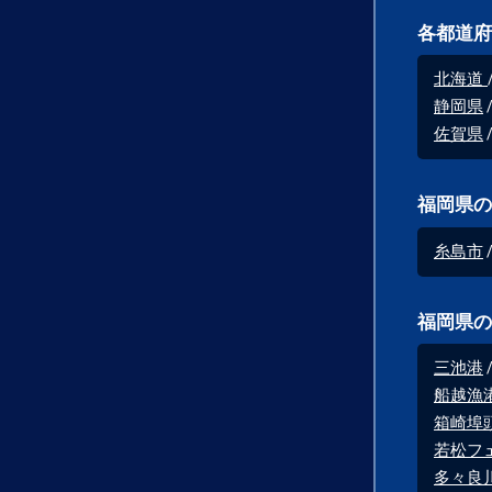
各都道府
北海道
静岡県
佐賀県
福岡県の
糸島市
福岡県の
三池港
船越漁
箱崎埠
若松フ
多々良