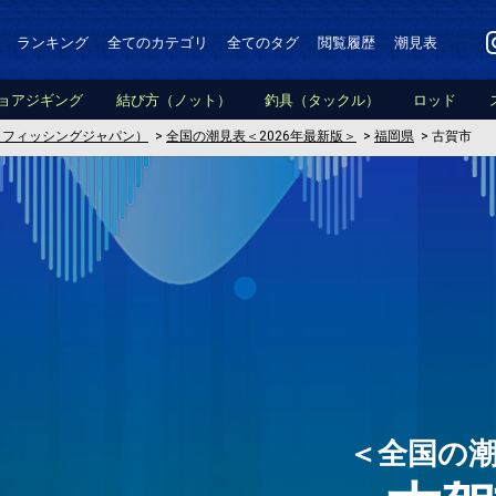
ランキング
全てのカテゴリ
全てのタグ
閲覧履歴
潮見表
ョアジギング
結び方（ノット）
釣具（タックル）
ロッド
PAN（フィッシングジャパン）
>
全国の潮見表＜2026年最新版＞
>
福岡県
>
古賀市
＜全国の