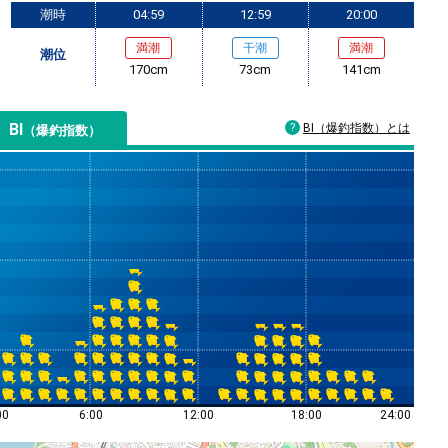
潮時
04:59
12:59
20:00
満潮
干潮
満潮
潮位
170cm
73cm
141cm
BI
BI（爆釣指数）とは
（爆釣指数）
00
6:00
12:00
18:00
24:00