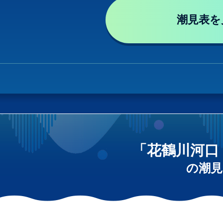
潮見表を
「花鶴川河口
の潮見