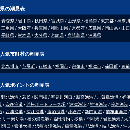
県の潮見表
青森県
岩手県
秋田県
宮城県
山形県
福島県
東京都
神奈
三重県
大阪府
兵庫県
和歌山県
京都府
広島県
岡山県
山口
長崎県
熊本県
大分県
宮崎県
鹿児島県
沖縄県
人気市町村の潮見表
北九州市
芦屋町
行橋市
福岡市
宗像市
福津市
苅田町
豊前
人気ポイントの潮見表
野北漁港
若松
関門橋
室見川河口
新宮漁港
志賀島漁港
姪
港
奈多漁港
若松ボートレース場
波津漁港
神湊漁港
簑島漁港
頭
西浦漁港
深江漁港
唐泊漁港
小倉港
新門司港
加布里漁港
ェリー乗り場
福の浦漁港
脇田海釣り桟橋
門司港
岩屋漁港
太
川河口
響灘大橋
浜崎今津漁港
稲童漁港
弘漁港
岐志漁港
沖