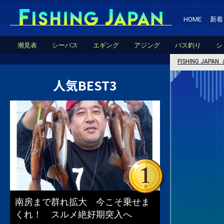
HOME
新着
潮見表
シーバス
エギング
アジング
バス釣り
シ
FISHING JA
人気BEST3
南房まで群れ拡大 今こそ乗せま
くれ！ スルメ絶好期突入へ