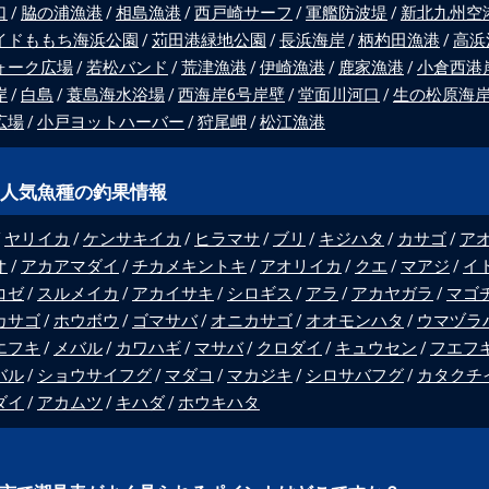
口
脇の浦漁港
相島漁港
西戸崎サーフ
軍艦防波堤
新北九州空
イドももち海浜公園
苅田港緑地公園
長浜海岸
柄杓田漁港
高浜
ォーク広場
若松バンド
荒津漁港
伊崎漁港
鹿家漁港
小倉西港
岸
白島
蓑島海水浴場
西海岸6号岸壁
堂面川河口
生の松原海
広場
小戸ヨットハーバー
狩尾岬
松江漁港
人気魚種の釣果情報
ヤリイカ
ケンサキイカ
ヒラマサ
ブリ
キジハタ
カサゴ
ア
オ
アカアマダイ
チカメキントキ
アオリイカ
クエ
マアジ
イ
コゼ
スルメイカ
アカイサキ
シロギス
アラ
アカヤガラ
マゴ
カサゴ
ホウボウ
ゴマサバ
オニカサゴ
オオモンハタ
ウマヅラ
エフキ
メバル
カワハギ
マサバ
クロダイ
キュウセン
フエフ
バル
ショウサイフグ
マダコ
マカジキ
シロサバフグ
カタクチ
ダイ
アカムツ
キハダ
ホウキハタ