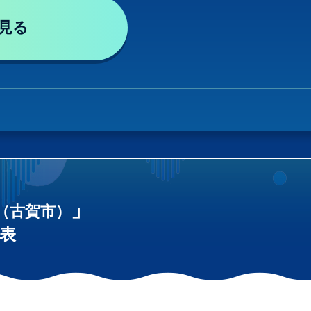
見る
」
（古賀市）
表