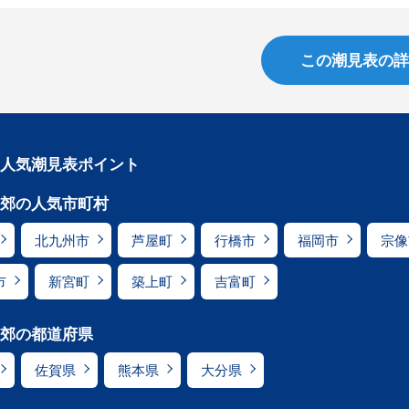
この潮見表の詳
人気潮見表ポイント
郊の人気市町村
北九州市
芦屋町
行橋市
福岡市
宗像
市
新宮町
築上町
吉富町
郊の都道府県
佐賀県
熊本県
大分県