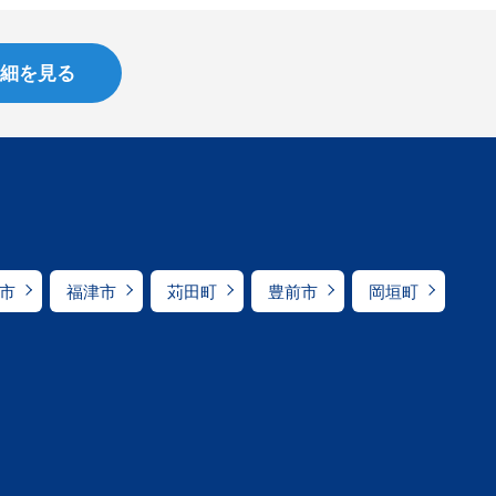
細を見る
市
福津市
苅田町
豊前市
岡垣町