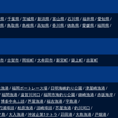
川県
千葉県
茨城県
新潟県
富山県
石川県
福井県
愛知県
県
鳥取県
島根県
高知県
香川県
徳島県
愛媛県
福岡県
市
古賀市
岡垣町
大牟田市
新宮町
築上町
吉富町
浜漁港
福岡ボートレース場
日明海峡釣り公園
津屋崎漁港
福間漁港
遠賀川河口
福岡市海釣り公園
鐘崎漁港
赤坂海岸
博多中央ふ頭
芦屋漁港
福吉漁港
宇島港
刀浦埠頭
柏原漁港
須崎埠頭
芥屋漁港
釣川河口
ノ島
大入漁港
沖波止第1テトラ
苅田港
大島漁港
戸畑港