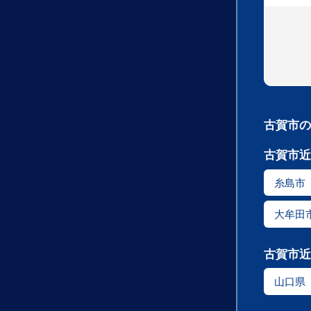
古賀市の
古賀市近
糸島市
大牟田
古賀市近
山口県