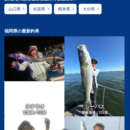
山口県
佐賀県
熊本県
大分県
福岡県の最新釣果
タチウオ
シーバス
2
2
弘漁港／
日前
箱崎漁港／
日前