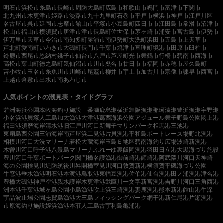
明石市
浜松市
糸島市
長崎市
周防大島町
広島市
和歌山市
鳴門市
富津市
下関市
北九州市
木更津市
姫路市
淡路市
九十九里町
石巻市
平戸市
横浜市
神戸市
江戸川区
名古屋市
呉市
延岡市
志摩市
館山市
平塚市
小豆島町
四日市市
江田島市
常滑市
沼津市
松山市
福山市
横須賀市
唐津市
津市
長島町
佐世保市
茅ヶ崎市
浦安市
宮古島市
伊勢市
伊万里市
天草市
今治市
南知多町
勝浦市
南伊勢町
大洗町
浜田市
五島市
上天草市
芦北町
愛南町
いわき市
大磯町
長門市
千葉市
焼津市
亘理町
境港市
田原市
臼杵市
鈴鹿市
西尾市
恩納村
銚子市
仙台市
八戸市
芦屋町
光市
舞鶴市
行橋市
碧南市
西海市
高松市
葉山町
徳之島町
気仙沼市
市川市
桑名市
廿日市市
福岡市
赤穂市
屋久島町
苫小牧市
玉名市
糸魚川市
川崎市
尾鷲市
柳井市
宇土市
加古川市
宗像市
諫早市
西宮市
上越市
倉敷市
出水市
南あわじ市
人気ポイントの潮見表・タイドグラフ
若洲海浜公園
本牧海釣り施設
三番瀬
鹿島港
横浜
舞阪漁港
那珂湊港
豊浜漁港
宇野港
小名浜港
貝塚人工島
加太漁港
大津港
葛西海浜公園
アジュール舞子
野島公園
閖上港
福田港
須磨海岸
清水港
旧江戸川河口
新舞子マリンパーク
相馬港
三池港
東扇島西公園
三浦海岸
南芦屋浜
二見港
片貝漁港
平和島ボートレース場
野北漁港
相模川河口
大洗マリーナ
若松
大蔵海岸
玉島Ｅ地区
碧南海釣り広場
波崎新漁港
木曽川河口
呼子港
八景島マリーナ
ふれーゆ裏
飯岡漁港
羽田
日立港
大黒海づり施設
豊川河口
千葉ポートパーク
関門橋
名護漁港
御前崎港
師崎港
阿武隈川河口
天神崎
海の公園
検見川堤防
筑後川昇開橋
室見川河口
敦賀新港
横須賀
平磯海づり公園
牛窓港
垂水漁港
明石港
本渡港
鳥取港
東幡豆漁港
佐伯港
仙台漁港
田ノ浦漁港
津名港
豊橋
大磯港
神戸空港親水護岸
木更津港
武庫川一文字
新宮漁港
吉野川河口
三角西港
洲本港
千葉港
城ヶ島公園
小島漁港
吹上浜
三崎漁港
妻鹿漁港
熊本新港
館山港
牛深
宇品波止場公園
志賀島漁港
大三島フィッシングパーク
網干港
新仁尾港
片瀬漁港
市原海釣り施設
姪浜漁港
本荘人工島
古宇利島
亀浦港