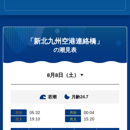
「新北九州空港連絡橋」
の潮見表
若潮
月齢24.7
05:32
00:04
日出
月出
19:10
15:20
日入
月入