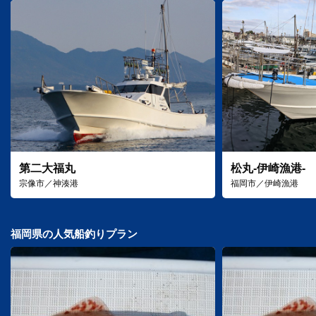
第二大福丸
松丸-伊崎漁港-
宗像市／神湊港
福岡市／伊崎漁港
福岡県の人気船釣りプラン