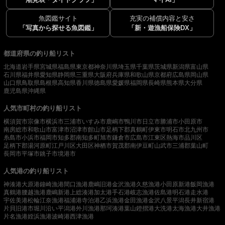
魚図鑑サイト
充実の補償内容と安さ
「写真から探せる魚図鑑」
「新・遊漁船保険DX」
都道府県の釣り船リスト
北海道
岩手県
宮城県
福島県
東京都
神奈川県
埼玉県
千葉県
茨城県
新潟県
富山県
石川県
福井県
愛知県
静岡県
三重県
大阪府
兵庫県
和歌山県
京都府
広島県
岡山県
山口県
鳥取県
島根県
高知県
香川県
徳島県
愛媛県
福岡県
長崎県
熊本県
大分県
鹿児島県
沖縄県
人気市町村の釣り船リスト
横須賀市
宗像市
横浜市
三浦市
いすみ市
鹿嶋市
鴨川市
日立市
勝浦市
小田原市
南房総市
和歌山市
富津市
沼津市
館山市
足柄下郡真鶴町
伊東市
明石市
北九州市
糸島市
小浜市
福岡市
知多郡南知多町
旭市
鎌倉市
広島市
江東区
熱海市
品川区
足柄下郡湯河原町
江戸川区
大田区
神栖市
賀茂郡南伊豆町
山武市
三浦郡葉山町
長岡市
平塚市
銚子市
境港市
人気港の釣り船リスト
神湊港
大原港
鐘崎漁港
間口漁港
鹿嶋旧港
金沢漁港
久慈漁港
小田原新港
飯岡漁港
真鶴港
腰越漁港
鹿嶋新港
上総湊港
加太港
手石港
岐志漁港
佐島港
明石港
走水港
宇佐美港
松輪江奈漁港
福浦港
寺泊港
乙浜漁港
金田漁港
金沢八景平潟
長井新宿港
片貝旧港
市堀川沿い
平潟港
外川漁港
那珂湊港
葉山鐙摺港
大洗港
太海漁港
大井漁港
片名漁港
姪浜漁港
波崎港
西津漁港