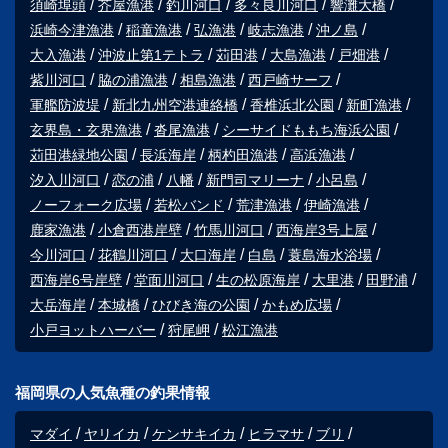
須崎埠頭
芥屋漁港
釣川河口
多々良川河口
響灘大橋
浜崎今津漁港
稲童漁港
弘漁港
岐志漁港
沖ノ島
大入漁港
沖波止第1テトラ
苅田港
大島漁港
戸畑港
紫川河口
脇の浦漁港
相島漁港
西戸崎サーフ
軍艦防波堤
新北九州空港連絡橋
香椎浜北公園
新町漁港
玄界島・玄界漁港
沓尾漁港
シーサイドももち海浜公園
苅田港緑地公園
長浜海岸
柄杓田漁港
高浜漁港
汐入川河口
恋の浦
八幡
新門司マリーナ
小呂島
ノーフォーク広場
若松バンド
荒津漁港
伊崎漁港
鹿家漁港
小倉西港岸壁
竹馬川河口
西海岸3号上屋
今川河口
花鶴川河口
大口海岸
白島
蓑島海水浴場
西海岸6号岸壁
堂面川河口
生の松原海岸
大里港
田野浦
大岳海岸
本城橋
ひびき海の公園
かもめ広場
小戸ヨットハーバー
狩尾岬
松江漁港
福岡県の人気魚種の釣果情報
マダイ
ヤリイカ
ケンサキイカ
ヒラマサ
ブリ