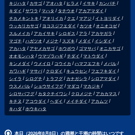
キジハタ
カサゴ
アオハタ
ヒラメ
イサキ
カンパチ
キダイ
サワラ
マハタ
タチウオ
アカアマダイ
チカメキントキ
アオリイカ
クエ
マアジ
イトヨリダイ
ウッカリカサゴ
ヨコスジフエダイ
カツオ
オニオコゼ
スルメイカ
アカイサキ
シロギス
アラ
アカヤガラ
マゴチ
ハガツオ
メジナ
スズキ
メダイ
イシダイ
アカハタ
アヤメカサゴ
ホウボウ
ゴマサバ
オニカサゴ
オオモンハタ
ウマヅラハギ
チダイ
マトウダイ
キンメダイ
ウメイロ
コウイカ
ハマフエフキ
メバル
カワハギ
マサバ
クロダイ
キュウセン
フエフキダイ
シイラ
シログチ
トラフグ
カナガシラ
シロアマダイ
ウスメバル
ショウサイフグ
マダコ
マカジキ
シロサバフグ
カタクチイワシ
クロメジナ
アカカマス
キチヌ
アコウダイ
ヘダイ
メイチダイ
アカムツ
キハダ
ホウキハタ
本日（2026年8月8日）の満潮と干潮の時間はいつです