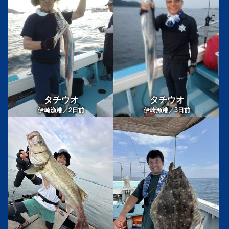
タチウオ
タチウオ
2
3
伊崎漁港／
日前
伊崎漁港／
日前