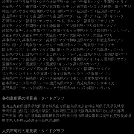
埼玉県×サワラ
埼玉県×タチウオ
埼玉県×ホウボウ
千葉県×マダイ
千葉県×ヒラメ
千葉県×イサキ
東京都×マアジ
東京都×タチウオ
東京都×シロギス
神奈川県×マアジ
神奈川県×マダイ
神奈川県×ブリ
新潟県×マダイ
新潟県×ブリ
新潟県×マアジ
富山県×アオリイカ
富山県×ブリ
富山県×マダイ
石川県×ブリ
石川県×キジハタ
石川県×マダイ
福井県×ケンサキイカ
福井県×マダイ
福井県×アオリイカ
静岡県×マダイ
静岡県×イサキ
静岡県×マアジ
愛知県×ブリ
愛知県×マダイ
愛知県×タチウオ
三重県×ブリ
三重県×マダイ
三重県×ヒラメ
京都府×ケンサキイカ
京都府×ブリ
京都府×マダイ
大阪府×マダイ
大阪府×サワラ
大阪府×ブリ
兵庫県×ブリ
兵庫県×マダイ
兵庫県×マダコ
和歌山県×マダイ
和歌山県×マアジ
和歌山県×ブリ
鳥取県×ケンサキイカ
鳥取県×マアジ
鳥取県×アオリイカ
岡山県×スズキ
岡山県×マダイ
岡山県×ヒラメ
広島県×マダイ
広島県×キジハタ
広島県×ブリ
山口県×マダイ
山口県×ケンサキイカ
山口県×キジハタ
徳島県×ブリ
徳島県×マアジ
徳島県×チダイ
香川県×マダイ
香川県×アオリイカ
香川県×マゴチ
愛媛県×マダイ
愛媛県×ブリ
愛媛県×キジハタ
高知県×カンパチ
高知県×アカアマダイ
高知県×イサキ
福岡県×マダイ
福岡県×ヤリイカ
福岡県×ケンサキイカ
佐賀県×マダイ
佐賀県×ヒラマサ
佐賀県×イサキ
長崎県×マダイ
長崎県×キジハタ
長崎県×オオモンハタ
熊本県×マダイ
熊本県×ヒラメ
熊本県×メバル
鹿児島県×マダイ
鹿児島県×ケンサキイカ
鹿児島県×アオハタ
沖縄県×スジアラ
沖縄県×キハダ
沖縄県×バラハタ
各都道府県の潮見表・タイドグラフ
北海道
青森県
岩手県
秋田県
宮城県
山形県
福島県
東京都
神奈川県
千葉県
茨城県
新潟県
富山県
石川県
福井県
愛知県
静岡県
三重県
大阪府
兵庫県
和歌山県
京都府
広島県
岡山県
山口県
鳥取県
島根県
高知県
香川県
徳島県
愛媛県
福岡県
佐賀県
長崎県
熊本県
大分県
宮崎県
鹿児島県
沖縄県
人気市町村の潮見表・タイドグラフ