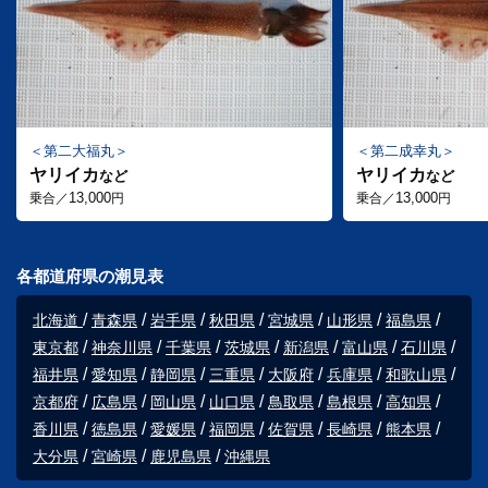
第二大福丸
第二成幸丸
ヤリイカ
ヤリイカ
など
など
13,000
13,000
乗合／
円
乗合／
円
各都道府県の潮見表
北海道
青森県
岩手県
秋田県
宮城県
山形県
福島県
東京都
神奈川県
千葉県
茨城県
新潟県
富山県
石川県
福井県
愛知県
静岡県
三重県
大阪府
兵庫県
和歌山県
京都府
広島県
岡山県
山口県
鳥取県
島根県
高知県
香川県
徳島県
愛媛県
福岡県
佐賀県
長崎県
熊本県
大分県
宮崎県
鹿児島県
沖縄県