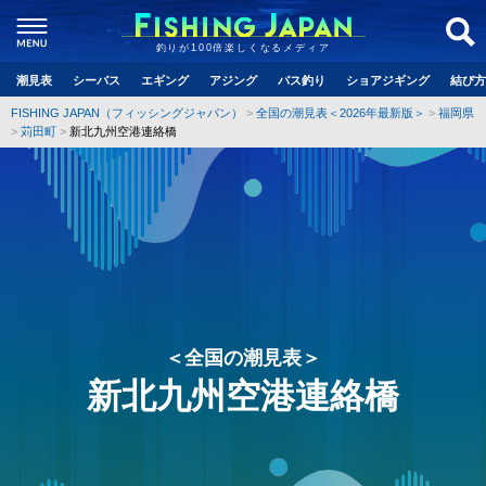
釣りが100倍楽しくなるメディア
潮見表
シーバス
エギング
アジング
バス釣り
ショアジギング
結び方
FISHING JAPAN（フィッシングジャパン）
全国の潮見表＜2026年最新版＞
福岡県
苅田町
新北九州空港連絡橋
＜全国の潮見表＞
新北九州空港連絡橋