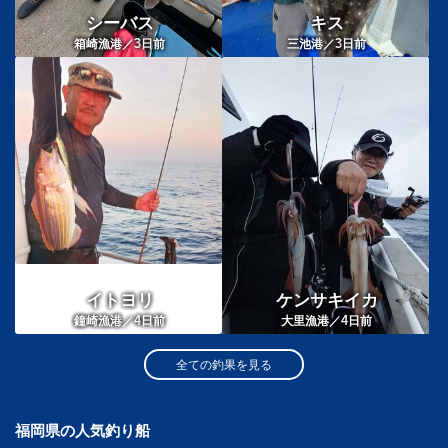
シーバス
キス
3
3
箱崎漁港／
日前
三池港／
日前
イトヨリ
ケンサキイカ
4
4
鐘崎漁港／
日前
大里漁港／
日前
全ての釣果を見る
福岡県の人気釣り船