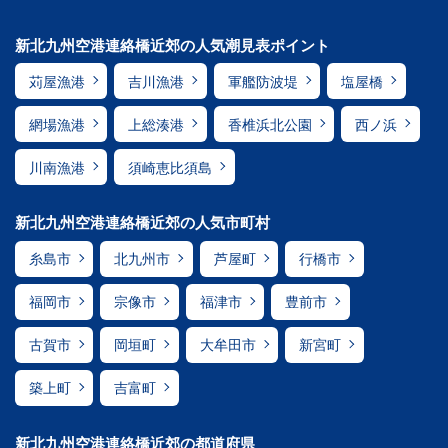
新北九州空港連絡橋近郊の人気潮見表ポイント
苅屋漁港
吉川漁港
軍艦防波堤
塩屋橋
網場漁港
上総湊港
香椎浜北公園
西ノ浜
川南漁港
須崎恵比須島
新北九州空港連絡橋近郊の人気市町村
糸島市
北九州市
芦屋町
行橋市
福岡市
宗像市
福津市
豊前市
古賀市
岡垣町
大牟田市
新宮町
築上町
吉富町
新北九州空港連絡橋近郊の都道府県