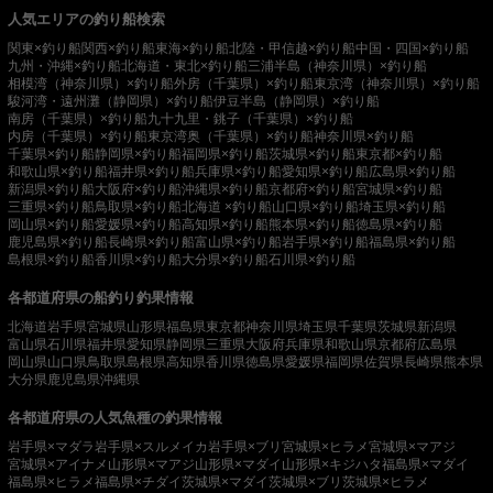
人気エリアの釣り船検索
関東×釣り船
関西×釣り船
東海×釣り船
北陸・甲信越×釣り船
中国・四国×釣り船
九州・沖縄×釣り船
北海道・東北×釣り船
三浦半島（神奈川県）×釣り船
相模湾（神奈川県）×釣り船
外房（千葉県）×釣り船
東京湾（神奈川県）×釣り船
駿河湾・遠州灘（静岡県）×釣り船
伊豆半島（静岡県）×釣り船
南房（千葉県）×釣り船
九十九里・銚子（千葉県）×釣り船
内房（千葉県）×釣り船
東京湾奥（千葉県）×釣り船
神奈川県×釣り船
千葉県×釣り船
静岡県×釣り船
福岡県×釣り船
茨城県×釣り船
東京都×釣り船
和歌山県×釣り船
福井県×釣り船
兵庫県×釣り船
愛知県×釣り船
広島県×釣り船
新潟県×釣り船
大阪府×釣り船
沖縄県×釣り船
京都府×釣り船
宮城県×釣り船
三重県×釣り船
鳥取県×釣り船
北海道 ×釣り船
山口県×釣り船
埼玉県×釣り船
岡山県×釣り船
愛媛県×釣り船
高知県×釣り船
熊本県×釣り船
徳島県×釣り船
鹿児島県×釣り船
長崎県×釣り船
富山県×釣り船
岩手県×釣り船
福島県×釣り船
島根県×釣り船
香川県×釣り船
大分県×釣り船
石川県×釣り船
各都道府県の船釣り釣果情報
北海道
岩手県
宮城県
山形県
福島県
東京都
神奈川県
埼玉県
千葉県
茨城県
新潟県
富山県
石川県
福井県
愛知県
静岡県
三重県
大阪府
兵庫県
和歌山県
京都府
広島県
岡山県
山口県
鳥取県
島根県
高知県
香川県
徳島県
愛媛県
福岡県
佐賀県
長崎県
熊本県
大分県
鹿児島県
沖縄県
各都道府県の人気魚種の釣果情報
岩手県×マダラ
岩手県×スルメイカ
岩手県×ブリ
宮城県×ヒラメ
宮城県×マアジ
宮城県×アイナメ
山形県×マアジ
山形県×マダイ
山形県×キジハタ
福島県×マダイ
福島県×ヒラメ
福島県×チダイ
茨城県×マダイ
茨城県×ブリ
茨城県×ヒラメ