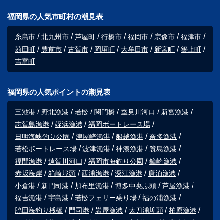
福岡県の人気市町村の潮見表
糸島市
北九州市
芦屋町
行橋市
福岡市
宗像市
福津市
苅田町
豊前市
古賀市
岡垣町
大牟田市
新宮町
築上町
吉富町
福岡県の人気ポイントの潮見表
三池港
野北漁港
若松
関門橋
室見川河口
新宮漁港
志賀島漁港
姪浜漁港
福岡ボートレース場
日明海峡釣り公園
津屋崎漁港
船越漁港
奈多漁港
若松ボートレース場
波津漁港
神湊漁港
簑島漁港
福間漁港
遠賀川河口
福岡市海釣り公園
鐘崎漁港
赤坂海岸
箱崎埠頭
西浦漁港
深江漁港
唐泊漁港
小倉港
新門司港
加布里漁港
博多中央ふ頭
芦屋漁港
福吉漁港
宇島港
若松フェリー乗り場
福の浦漁港
脇田海釣り桟橋
門司港
岩屋漁港
太刀浦埠頭
柏原漁港