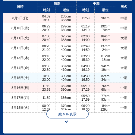
+
満潮
干潮
日時
潮名
−
時刻
潮位
時刻
潮位
04:59
285cm
8月9日(日)
11:59
96cm
中潮
19:00
333cm
06:29
299cm
01:19
192cm
8月10日(月)
中潮
20:00
360cm
13:10
70cm
07:30
325cm
02:00
164cm
8月11日(火)
大潮
20:40
383cm
14:00
44cm
08:20
352cm
02:49
137cm
8月12日(水)
大潮
21:20
400cm
14:59
24cm
09:10
373cm
03:29
113cm
8月13日(木)
大潮
22:00
409cm
15:39
15cm
09:59
387cm
04:00
94cm
8月14日(金)
大潮
22:30
410cm
16:19
19cm
10:39
390cm
04:39
82cm
8月15日(土)
中潮
23:00
404cm
16:50
34cm
11:19
382cm
05:19
76cm
8月16日(日)
中潮
23:39
390cm
17:29
60cm
05:50
77cm
8月17日(月)
11:59
366cm
中潮
17:59
93cm
00:00
370cm
06:20
84cm
8月18日(火)
中潮
12:39
342cm
18:30
129cm
続きを表示