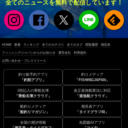
全てのニュースを無料で配信しています！
HOME
新着
ランキング
全てのカテゴリ
全てのタグ
閲覧履歴
潮見表
フィッシングジャパンからのお知らせ
運営会社
利用規約
お問い合わせ・プレスリリース
釣り船予約アプリ
釣りメディア
「釣割アプリ」
「FISHINGJAPAN」
1秒記入の乗船名簿
改正遊漁船業法に対応
「乗船名簿クラウド」
「遊漁船クラウド」
船釣りメディア
潮見表アプリ
「船釣りマガジン」
「タイドグラフBI」
全国の潮汐情報
魚図鑑AIアプリ
「潮見表・タイドグラフ」
「マイAI」