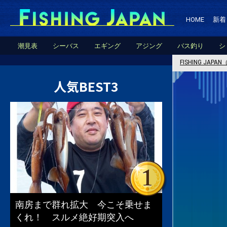
HOME
新着
潮見表
シーバス
エギング
アジング
バス釣り
シ
FISHING JA
人気BEST3
南房まで群れ拡大 今こそ乗せま
くれ！ スルメ絶好期突入へ