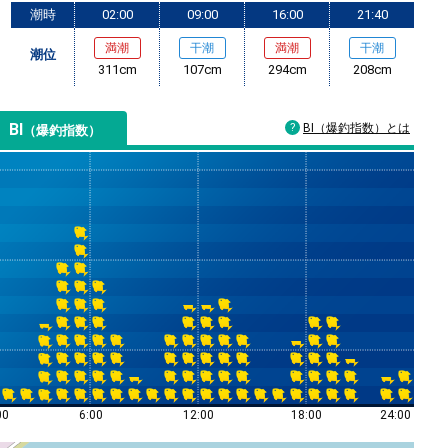
潮時
02:00
09:00
16:00
21:40
満潮
干潮
満潮
干潮
潮位
311cm
107cm
294cm
208cm
BI
BI（爆釣指数）とは
（爆釣指数）
00
6:00
12:00
18:00
24:00