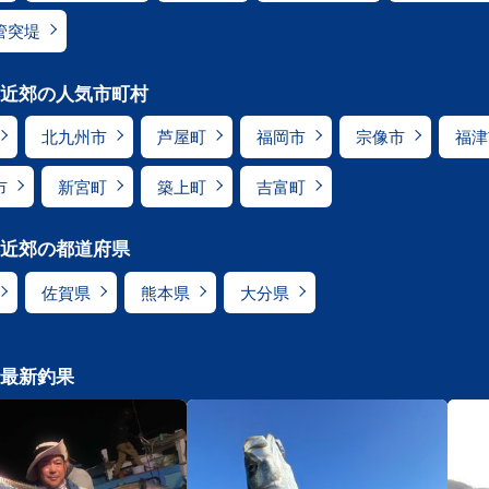
管突堤
近郊の人気市町村
北九州市
芦屋町
福岡市
宗像市
福津
市
新宮町
築上町
吉富町
近郊の都道府県
佐賀県
熊本県
大分県
最新釣果