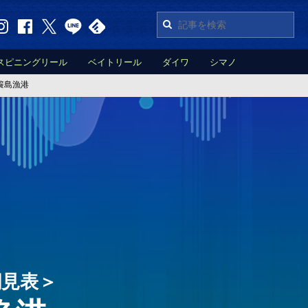
スピニングリール
ベイトリール
ダイワ
シマノ
簑島漁港
潮見表＞