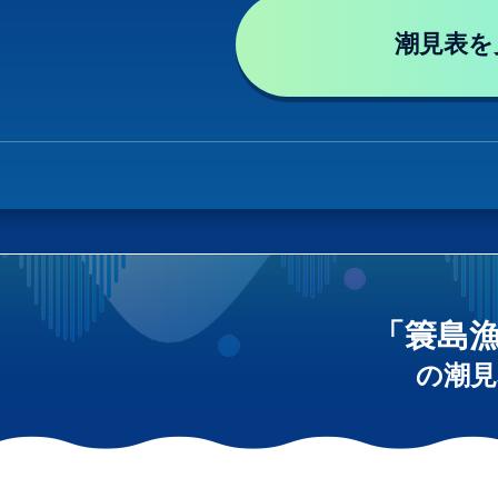
潮見表を
「簑島
の潮見