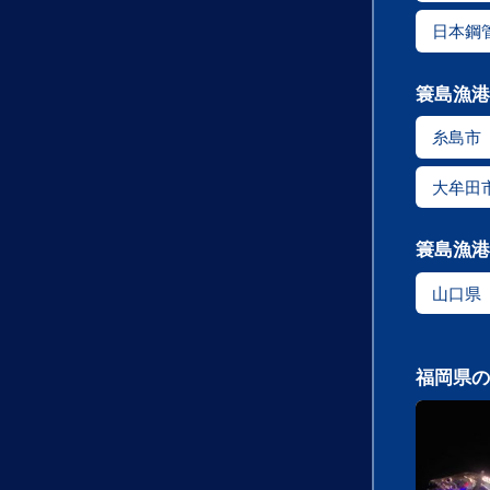
日本鋼
簑島漁港
糸島市
大牟田
簑島漁港
山口県
福岡県の