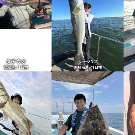
タチウオ
シーバス
1
1
弘漁港／
日前
箱崎漁港／
日前