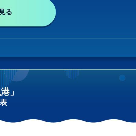
見る
漁港」
表