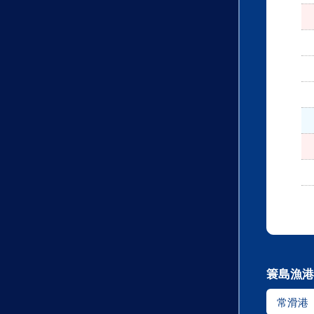
簑島漁港
常滑港