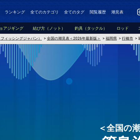
ランキング
全てのカテゴリ
全てのタグ
閲覧履歴
潮見表
ョアジギング
結び方（ノット）
釣具（タックル）
ロッド
PAN（フィッシングジャパン）
>
全国の潮見表＜2026年最新版＞
>
福岡県
>
行橋市
>
＜全国の