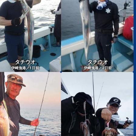
タチウオ
タチウオ
1
2
伊崎漁港／
日前
伊崎漁港／
日前