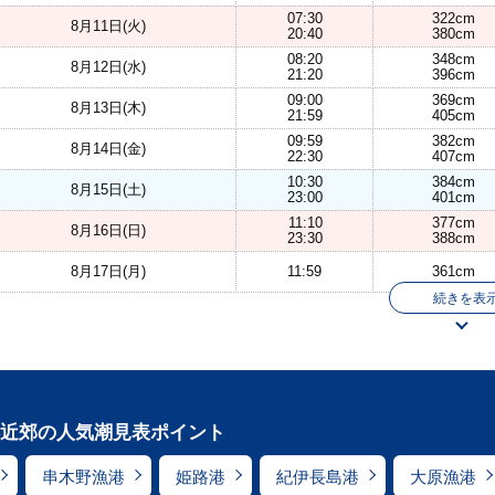
07:30
322cm
8月11日(火)
20:40
380cm
08:20
348cm
8月12日(水)
21:20
396cm
09:00
369cm
8月13日(木)
21:59
405cm
09:59
382cm
8月14日(金)
22:30
407cm
10:30
384cm
8月15日(土)
23:00
401cm
11:10
377cm
8月16日(日)
23:30
388cm
8月17日(月)
11:59
361cm
続きを表
近郊の人気潮見表ポイント
串木野漁港
姫路港
紀伊長島港
大原漁港