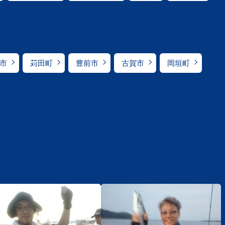
市
苅田町
豊前市
古賀市
岡垣町