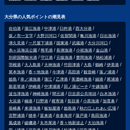
大分県の人気ポイントの潮見表
佐伯港
蒲江漁港
中津港
臼杵港
西大分港
坂ノ市一文字
大野川河口
佐賀関港
亀川漁港
日出漁港
津久見港
一尺屋下浦港
国東港
武蔵港
大分川河口
糸ヶ浜海浜公園
熊毛港
長洲漁港
小祝漁港
金山港
別府国際観光港
守江港
元猿漁港
豊岡漁港
地松浦港
羽根港
大入島港
大神漁港
竹田津港
大島
鶴崎
伊美港
尾本漁港
香々地漁港
今津港
高田港
観音崎
落ノ浦港
姫島
幸ノ浦漁港
蒲江
乙津港
美濃崎漁港
細港
尾浦港
新若草港
伊崎港
中津浦港
田ノ浦ビーチ
中越漁港
波当津漁港
神崎漁港
間元港
日吉原公共埠頭
白木漁港
大浜港
楠港
臼野港
梶寄港
長目港
小黒漁港
加貫鼻
長崎鼻
来浦漁港
板知屋港
姫島港
秋の江ふれあい広場
宮野浦港
猪串
富来港
奈多海岸
蒲戸港
島田漁港
風成港
破磯港
丸市尾港
香々地新波止
大泊漁港