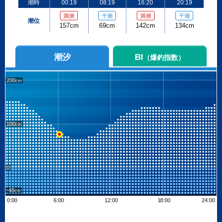
潮時
00:19
08:19
16:20
20:19
満潮
干潮
満潮
干潮
潮位
157cm
69cm
142cm
134cm
潮汐
BI
（爆釣指数）
200
100
0
-40
0:00
6:00
12:00
18:00
24:00
Leaflet
| ©
OpenStreetMap contributors