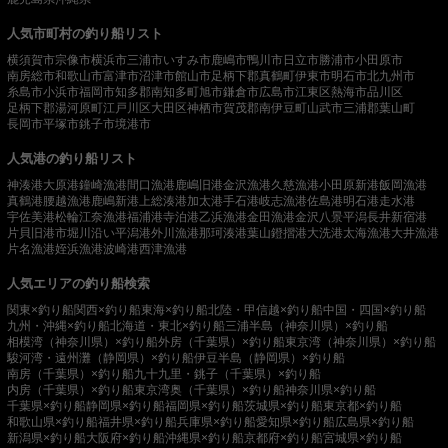
人気市町村の釣り船リスト
横須賀市
宗像市
横浜市
三浦市
いすみ市
鹿嶋市
鴨川市
日立市
勝浦市
小田原市
南房総市
和歌山市
富津市
沼津市
館山市
足柄下郡真鶴町
伊東市
明石市
北九州市
糸島市
小浜市
福岡市
知多郡南知多町
旭市
鎌倉市
広島市
江東区
熱海市
品川区
足柄下郡湯河原町
江戸川区
大田区
神栖市
賀茂郡南伊豆町
山武市
三浦郡葉山町
長岡市
平塚市
銚子市
境港市
人気港の釣り船リスト
神湊港
大原港
鐘崎漁港
間口漁港
鹿嶋旧港
金沢漁港
久慈漁港
小田原新港
飯岡漁港
真鶴港
腰越漁港
鹿嶋新港
上総湊港
加太港
手石港
岐志漁港
佐島港
明石港
走水港
宇佐美港
松輪江奈漁港
福浦港
寺泊港
乙浜漁港
金田漁港
金沢八景平潟
長井新宿港
片貝旧港
市堀川沿い
平潟港
外川漁港
那珂湊港
葉山鐙摺港
大洗港
太海漁港
大井漁港
片名漁港
姪浜漁港
波崎港
西津漁港
人気エリアの釣り船検索
関東×釣り船
関西×釣り船
東海×釣り船
北陸・甲信越×釣り船
中国・四国×釣り船
九州・沖縄×釣り船
北海道・東北×釣り船
三浦半島（神奈川県）×釣り船
相模湾（神奈川県）×釣り船
外房（千葉県）×釣り船
東京湾（神奈川県）×釣り船
駿河湾・遠州灘（静岡県）×釣り船
伊豆半島（静岡県）×釣り船
南房（千葉県）×釣り船
九十九里・銚子（千葉県）×釣り船
内房（千葉県）×釣り船
東京湾奥（千葉県）×釣り船
神奈川県×釣り船
千葉県×釣り船
静岡県×釣り船
福岡県×釣り船
茨城県×釣り船
東京都×釣り船
和歌山県×釣り船
福井県×釣り船
兵庫県×釣り船
愛知県×釣り船
広島県×釣り船
新潟県×釣り船
大阪府×釣り船
沖縄県×釣り船
京都府×釣り船
宮城県×釣り船