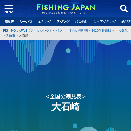
釣りが100倍楽しくなるメディア
潮見表
シーバス
エギング
アジング
バス釣り
ショアジギング
結び方
FISHING JAPAN（フィッシングジャパン）
全国の潮見表＜2026年最新版＞
大分県
佐伯市
大石崎
＜全国の潮見表＞
大石崎