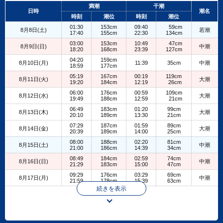
+
満潮
干潮
日時
潮名
−
時刻
潮位
時刻
潮位
01:30
153cm
09:40
59cm
8月8日(土)
若潮
17:40
155cm
22:30
134cm
03:00
153cm
10:49
47cm
8月9日(日)
中潮
18:20
168cm
23:39
127cm
04:20
159cm
8月10日(月)
11:39
35cm
中潮
18:59
177cm
05:19
167cm
00:19
119cm
8月11日(火)
大潮
19:20
184cm
12:19
26cm
06:00
176cm
00:59
109cm
8月12日(水)
大潮
19:49
188cm
12:59
21cm
06:49
183cm
01:20
99cm
8月13日(木)
大潮
20:10
189cm
13:30
21cm
07:29
187cm
01:59
89cm
8月14日(金)
大潮
20:39
189cm
14:00
25cm
08:00
188cm
02:20
81cm
8月15日(土)
中潮
21:00
186cm
14:39
34cm
08:49
184cm
02:59
74cm
8月16日(日)
中潮
21:29
183cm
15:00
47cm
09:29
176cm
03:29
69cm
8月17日(月)
中潮
21:59
178cm
15:39
63cm
続きを表示