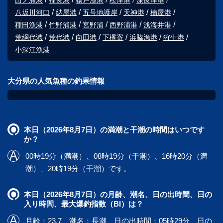
田ノ浦港
福良港
猿戸漁港
松津港
深良津港
八坂川河口
納屋港
五号地護岸
天神港
楠屋港
種田漁港
竹野浦港
宮野浦
西野浦港
浅海井港
荒綱代港
荒代港
向田港
下梶寄
浜脇漁港
狩生港
小深江漁港
大分県の人気魚種の釣果情報
本日（2026年8月7日）の満潮と干潮の時間はいつです
か？
00時19分（満潮）、08時19分（干潮）、16時20分（満
潮）、20時19分（干潮）です。
本日（2026年8月7日）の月齢、潮名、日の出時間、日の
入り時間、最大爆釣指数（BI）は？
月齢：23.7、潮名：長潮、日の出時間：05時29分、日の