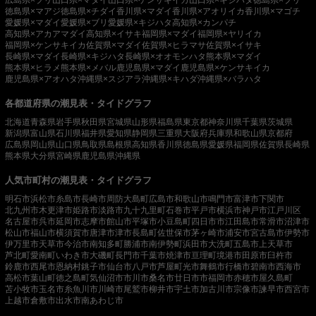
徳島県×マアジ
徳島県×チダイ
香川県×マダイ
香川県×アオリイカ
香川県×マゴチ
愛媛県×マダイ
愛媛県×ブリ
愛媛県×キジハタ
高知県×カンパチ
高知県×アカアマダイ
高知県×イサキ
福岡県×マダイ
福岡県×ヤリイカ
福岡県×ケンサキイカ
佐賀県×マダイ
佐賀県×ヒラマサ
佐賀県×イサキ
長崎県×マダイ
長崎県×キジハタ
長崎県×オオモンハタ
熊本県×マダイ
熊本県×ヒラメ
熊本県×メバル
鹿児島県×マダイ
鹿児島県×ケンサキイカ
鹿児島県×アオハタ
沖縄県×スジアラ
沖縄県×キハダ
沖縄県×バラハタ
各都道府県の潮見表・タイドグラフ
北海道
青森県
岩手県
秋田県
宮城県
山形県
福島県
東京都
神奈川県
千葉県
茨城県
新潟県
富山県
石川県
福井県
愛知県
静岡県
三重県
大阪府
兵庫県
和歌山県
京都府
広島県
岡山県
山口県
鳥取県
島根県
高知県
香川県
徳島県
愛媛県
福岡県
佐賀県
長崎県
熊本県
大分県
宮崎県
鹿児島県
沖縄県
人気市町村の潮見表・タイドグラフ
明石市
浜松市
糸島市
長崎市
周防大島町
広島市
和歌山市
鳴門市
富津市
下関市
北九州市
木更津市
姫路市
淡路市
九十九里町
石巻市
平戸市
横浜市
神戸市
江戸川区
名古屋市
呉市
延岡市
志摩市
館山市
平塚市
小豆島町
四日市市
江田島市
常滑市
沼津市
松山市
福山市
横須賀市
唐津市
津市
長島町
佐世保市
茅ヶ崎市
浦安市
宮古島市
伊勢市
伊万里市
天草市
今治市
南知多町
勝浦市
南伊勢町
浜田市
大洗町
五島市
上天草市
芦北町
愛南町
いわき市
大磯町
長門市
千葉市
焼津市
亘理町
境港市
田原市
臼杵市
鈴鹿市
西尾市
恩納村
銚子市
仙台市
八戸市
芦屋町
光市
舞鶴市
行橋市
碧南市
西海市
高松市
葉山町
徳之島町
気仙沼市
市川市
桑名市
廿日市市
福岡市
赤穂市
屋久島町
苫小牧市
玉名市
糸魚川市
川崎市
尾鷲市
柳井市
宇土市
加古川市
宗像市
諫早市
西宮市
上越市
倉敷市
出水市
南あわじ市