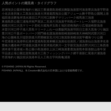
人気ポイントの潮見表・タイドグラフ
若洲海浜公園
本牧海釣り施設
三番瀬
鹿島港
横浜
舞阪漁港
那珂湊港
豊浜漁港
宇野港
小名浜港
貝塚人工島
加太漁港
大津港
葛西海浜公園
アジュール舞子
野島公園
閖上港
福田港
須磨海岸
清水港
旧江戸川河口
新舞子マリンパーク
相馬港
三池港
東扇島西公園
三浦海岸
南芦屋浜
二見港
片貝漁港
平和島ボートレース場
野北漁港
相模川河口
大洗マリーナ
若松
大蔵海岸
玉島Ｅ地区
碧南海釣り広場
波崎新漁港
木曽川河口
呼子港
八景島マリーナ
ふれーゆ裏
飯岡漁港
羽田
日立港
大黒海づり施設
豊川河口
千葉ポートパーク
関門橋
名護漁港
御前崎港
師崎港
天神崎
阿武隈川河口
海の公園
検見川堤防
筑後川昇開橋
室見川河口
敦賀新港
横須賀
平磯海づり公園
牛窓港
垂水漁港
明石港
本渡港
鳥取港
東幡豆漁港
佐伯港
田ノ浦漁港
仙台漁港
津名港
豊橋
大磯港
神戸空港親水護岸
木更津港
武庫川一文字
新宮漁港
吉野川河口
三角西港
洲本港
千葉港
城ヶ島公園
小島漁港
吹上浜
三崎漁港
妻鹿漁港
熊本新港
館山港
牛深
宇品波止場公園
志賀島漁港
大三島フィッシングパーク
網干港
新仁尾港
片瀬漁港
市原海釣り施設
姪浜漁港
本荘人工島
古宇利島
亀浦港
© FISHING JAPAN All Rights Reserved.
FISHING JAPANは、B.Creation株式会社の日本国における登録商標です。