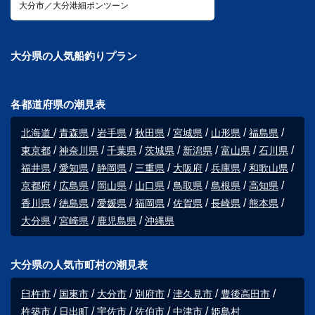
大分市／大分港細ポンツーン
大分県の人気船釣りプラン
各都道府県の潮見表
北海道
青森県
岩手県
秋田県
宮城県
山形県
福島県
東京都
神奈川県
千葉県
茨城県
新潟県
富山県
石川県
福井県
愛知県
静岡県
三重県
大阪府
兵庫県
和歌山県
京都府
広島県
岡山県
山口県
鳥取県
島根県
高知県
香川県
徳島県
愛媛県
福岡県
佐賀県
長崎県
熊本県
大分県
宮崎県
鹿児島県
沖縄県
大分県の人気市町村の潮見表
臼杵市
国東市
大分市
別府市
津久見市
豊後高田市
杵築市
日出町
宇佐市
佐伯市
中津市
姫島村