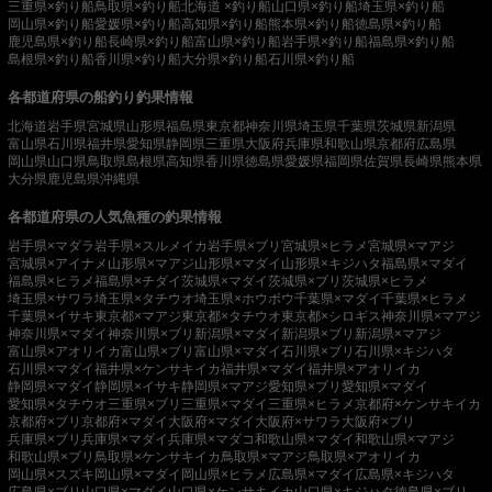
三重県×釣り船
鳥取県×釣り船
北海道 ×釣り船
山口県×釣り船
埼玉県×釣り船
岡山県×釣り船
愛媛県×釣り船
高知県×釣り船
熊本県×釣り船
徳島県×釣り船
鹿児島県×釣り船
長崎県×釣り船
富山県×釣り船
岩手県×釣り船
福島県×釣り船
島根県×釣り船
香川県×釣り船
大分県×釣り船
石川県×釣り船
各都道府県の船釣り釣果情報
北海道
岩手県
宮城県
山形県
福島県
東京都
神奈川県
埼玉県
千葉県
茨城県
新潟県
富山県
石川県
福井県
愛知県
静岡県
三重県
大阪府
兵庫県
和歌山県
京都府
広島県
岡山県
山口県
鳥取県
島根県
高知県
香川県
徳島県
愛媛県
福岡県
佐賀県
長崎県
熊本県
大分県
鹿児島県
沖縄県
各都道府県の人気魚種の釣果情報
岩手県×マダラ
岩手県×スルメイカ
岩手県×ブリ
宮城県×ヒラメ
宮城県×マアジ
宮城県×アイナメ
山形県×マアジ
山形県×マダイ
山形県×キジハタ
福島県×マダイ
福島県×ヒラメ
福島県×チダイ
茨城県×マダイ
茨城県×ブリ
茨城県×ヒラメ
埼玉県×サワラ
埼玉県×タチウオ
埼玉県×ホウボウ
千葉県×マダイ
千葉県×ヒラメ
千葉県×イサキ
東京都×マアジ
東京都×タチウオ
東京都×シロギス
神奈川県×マアジ
神奈川県×マダイ
神奈川県×ブリ
新潟県×マダイ
新潟県×ブリ
新潟県×マアジ
富山県×アオリイカ
富山県×ブリ
富山県×マダイ
石川県×ブリ
石川県×キジハタ
石川県×マダイ
福井県×ケンサキイカ
福井県×マダイ
福井県×アオリイカ
静岡県×マダイ
静岡県×イサキ
静岡県×マアジ
愛知県×ブリ
愛知県×マダイ
愛知県×タチウオ
三重県×ブリ
三重県×マダイ
三重県×ヒラメ
京都府×ケンサキイカ
京都府×ブリ
京都府×マダイ
大阪府×マダイ
大阪府×サワラ
大阪府×ブリ
兵庫県×ブリ
兵庫県×マダイ
兵庫県×マダコ
和歌山県×マダイ
和歌山県×マアジ
和歌山県×ブリ
鳥取県×ケンサキイカ
鳥取県×マアジ
鳥取県×アオリイカ
岡山県×スズキ
岡山県×マダイ
岡山県×ヒラメ
広島県×マダイ
広島県×キジハタ
広島県×ブリ
山口県×マダイ
山口県×ケンサキイカ
山口県×キジハタ
徳島県×ブリ