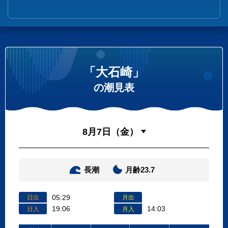
「大石崎」
の潮見表
長潮
月齢23.7
05:29
日出
月出
19:06
14:03
日入
月入