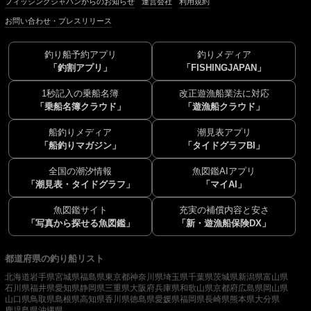
フィッシングジャパンからのお知らせ
運営会社
利用規約
お問い合わせ・プレスリリース
釣り船予約アプリ
釣りメディア
「釣割アプリ」
「FISHINGJAPAN」
1秒記入の乗船名簿
改正遊漁船業法に対応
「乗船名簿クラウド」
「遊漁船クラウド」
船釣りメディア
潮見表アプリ
「船釣りマガジン」
「タイドグラフBI」
全国の潮汐情報
魚図鑑AIアプリ
「潮見表・タイドグラフ」
「マイAI」
魚図鑑サイト
充実の補償内容と安さ
「写真から探せる魚図鑑」
「新・遊漁船保険DX」
都道府県の釣り船リスト
北海道
岩手県
宮城県
福島県
東京都
神奈川県
埼玉県
千葉県
茨城県
新潟県
富山県
石川県
福井県
愛知県
静岡県
三重県
大阪府
兵庫県
和歌山県
京都府
広島県
岡山県
山口県
鳥取県
島根県
高知県
香川県
徳島県
愛媛県
福岡県
長崎県
熊本県
大分県
鹿児島県
沖縄県