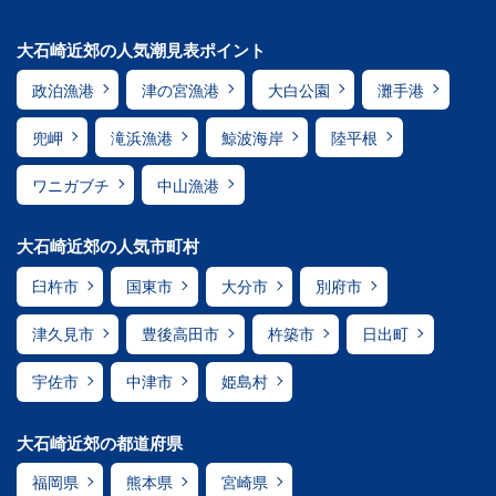
大石崎近郊の人気潮見表ポイント
政泊漁港
津の宮漁港
大白公園
灘手港
兜岬
滝浜漁港
鯨波海岸
陸平根
ワニガブチ
中山漁港
大石崎近郊の人気市町村
臼杵市
国東市
大分市
別府市
津久見市
豊後高田市
杵築市
日出町
宇佐市
中津市
姫島村
大石崎近郊の都道府県
福岡県
熊本県
宮崎県