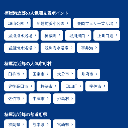
楠屋港近郊の人気潮見表ポイント
城山公園
船越前浜小公園
笠岡フェリー乗り場
温海海水浴場
神威岬
堀川河口
上川口港
岩船海水浴場
浅利海水浴場
宇井港
楠屋港近郊の人気市町村
臼杵市
国東市
大分市
別府市
豊後高田市
杵築市
日出町
宇佐市
佐伯市
中津市
姫島村
楠屋港近郊の都道府県
福岡県
熊本県
宮崎県