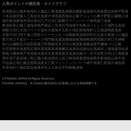
人気ポイントの潮見表・タイドグラフ
若洲海浜公園
本牧海釣り施設
三番瀬
鹿島港
横浜
舞阪漁港
那珂湊港
豊浜漁港
宇野港
小名浜港
貝塚人工島
加太漁港
大津港
葛西海浜公園
アジュール舞子
野島公園
閖上港
福田港
須磨海岸
清水港
旧江戸川河口
新舞子マリンパーク
相馬港
三池港
東扇島西公園
三浦海岸
南芦屋浜
二見港
片貝漁港
平和島ボートレース場
野北漁港
相模川河口
大洗マリーナ
若松
大蔵海岸
玉島Ｅ地区
碧南海釣り広場
波崎新漁港
木曽川河口
呼子港
八景島マリーナ
ふれーゆ裏
飯岡漁港
羽田
日立港
大黒海づり施設
豊川河口
千葉ポートパーク
関門橋
名護漁港
御前崎港
師崎港
阿武隈川河口
天神崎
海の公園
検見川堤防
筑後川昇開橋
室見川河口
敦賀新港
横須賀
平磯海づり公園
牛窓港
垂水漁港
明石港
本渡港
鳥取港
東幡豆漁港
佐伯港
仙台漁港
田ノ浦漁港
津名港
豊橋
大磯港
神戸空港親水護岸
木更津港
新宮漁港
武庫川一文字
吉野川河口
三角西港
洲本港
千葉港
城ヶ島公園
小島漁港
吹上浜
三崎漁港
妻鹿漁港
熊本新港
館山港
牛深
宇品波止場公園
志賀島漁港
大三島フィッシングパーク
網干港
新仁尾港
片瀬漁港
市原海釣り施設
姪浜漁港
本荘人工島
古宇利島
亀浦港
© FISHING JAPAN All Rights Reserved.
FISHING JAPANは、B.Creation株式会社の日本国における登録商標です。