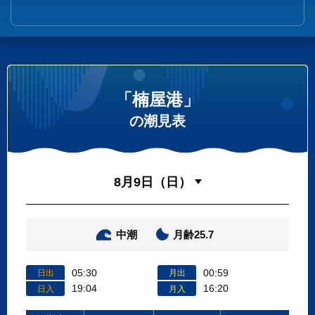
「楠屋港」
の潮見表
中潮
月齢25.7
05:30
00:59
日出
月出
19:04
16:20
日入
月入