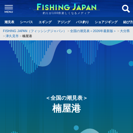
釣りが100倍楽しくなるメディア
潮見表
シーバス
エギング
アジング
バス釣り
ショアジギング
結び方
FISHING JAPAN（フィッシングジャパン）
全国の潮見表＜2026年最新版＞
大分県
津久見市
楠屋港
＜全国の潮見表＞
楠屋港