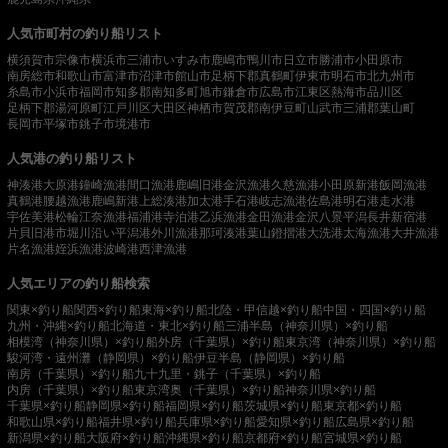
人気市町村の釣り船リスト
横須賀市
宗像市
横浜市
三浦市
いすみ市
鹿嶋市
鴨川市
日立市
勝浦市
小田原市
南房総市
和歌山市
富津市
沼津市
館山市
足柄下郡真鶴町
伊東市
明石市
北九州市
糸島市
小浜市
福岡市
知多郡南知多町
旭市
鎌倉市
広島市
江東区
熱海市
品川区
足柄下郡湯河原町
江戸川区
大田区
神栖市
賀茂郡南伊豆町
山武市
三浦郡葉山町
長岡市
平塚市
銚子市
境港市
人気港の釣り船リスト
神湊港
大原港
鐘崎漁港
間口漁港
鹿嶋旧港
金沢漁港
久慈漁港
小田原新港
飯岡漁港
真鶴港
腰越漁港
鹿嶋新港
上総湊港
加太港
手石港
岐志漁港
佐島港
明石港
走水港
宇佐美港
松輪江奈漁港
福浦港
寺泊港
乙浜漁港
金田漁港
金沢八景平潟
長井新宿港
片貝旧港
市堀川沿い
平潟港
外川漁港
那珂湊港
葉山鐙摺港
大洗港
太海漁港
大井漁港
片名漁港
姪浜漁港
波崎港
西津漁港
人気エリアの釣り船検索
関東×釣り船
関西×釣り船
東海×釣り船
北陸・甲信越×釣り船
中国・四国×釣り船
九州・沖縄×釣り船
北海道・東北×釣り船
三浦半島（神奈川県）×釣り船
相模湾（神奈川県）×釣り船
外房（千葉県）×釣り船
東京湾（神奈川県）×釣り船
駿河湾・遠州灘（静岡県）×釣り船
伊豆半島（静岡県）×釣り船
南房（千葉県）×釣り船
九十九里・銚子（千葉県）×釣り船
内房（千葉県）×釣り船
東京湾奥（千葉県）×釣り船
神奈川県×釣り船
千葉県×釣り船
静岡県×釣り船
福岡県×釣り船
茨城県×釣り船
東京都×釣り船
和歌山県×釣り船
福井県×釣り船
兵庫県×釣り船
愛知県×釣り船
広島県×釣り船
新潟県×釣り船
大阪府×釣り船
沖縄県×釣り船
京都府×釣り船
宮城県×釣り船