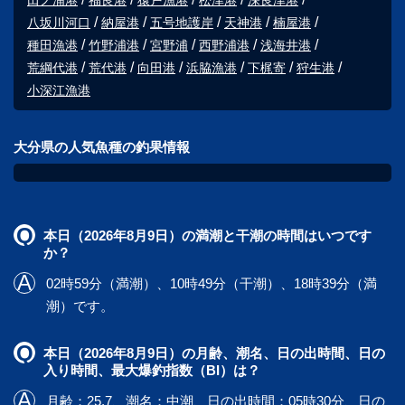
田ノ浦港
福良港
猿戸漁港
松津港
深良津港
八坂川河口
納屋港
五号地護岸
天神港
楠屋港
種田漁港
竹野浦港
宮野浦
西野浦港
浅海井港
荒綱代港
荒代港
向田港
浜脇漁港
下梶寄
狩生港
小深江漁港
大分県の人気魚種の釣果情報
本日（2026年8月9日）の満潮と干潮の時間はいつです
か？
02時59分（満潮）、10時49分（干潮）、18時39分（満
潮）です。
本日（2026年8月9日）の月齢、潮名、日の出時間、日の
入り時間、最大爆釣指数（BI）は？
月齢：25.7、潮名：中潮、日の出時間：05時30分、日の