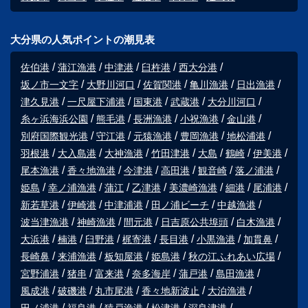
大分県の人気ポイントの潮見表
佐伯港
蒲江漁港
中津港
臼杵港
西大分港
坂ノ市一文字
大野川河口
佐賀関港
亀川漁港
日出漁港
津久見港
一尺屋下浦港
国東港
武蔵港
大分川河口
糸ヶ浜海浜公園
熊毛港
長洲漁港
小祝漁港
金山港
別府国際観光港
守江港
元猿漁港
豊岡漁港
地松浦港
羽根港
大入島港
大神漁港
竹田津港
大島
鶴崎
伊美港
尾本漁港
香々地漁港
今津港
高田港
観音崎
落ノ浦港
姫島
幸ノ浦漁港
蒲江
乙津港
美濃崎漁港
細港
尾浦港
新若草港
伊崎港
中津浦港
田ノ浦ビーチ
中越漁港
波当津漁港
神崎漁港
間元港
日吉原公共埠頭
白木漁港
大浜港
楠港
臼野港
梶寄港
長目港
小黒漁港
加貫鼻
長崎鼻
来浦漁港
板知屋港
姫島港
秋の江ふれあい広場
宮野浦港
猪串
富来港
奈多海岸
蒲戸港
島田漁港
風成港
破磯港
丸市尾港
香々地新波止
大泊漁港