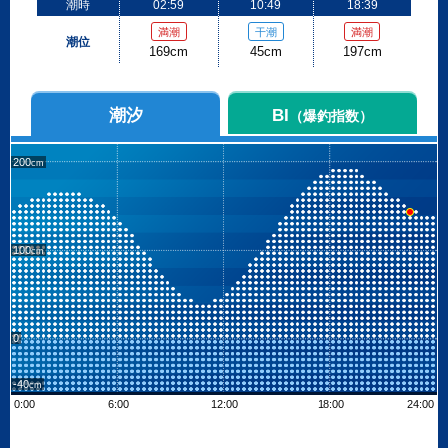
潮時
02:59
10:49
18:39
満潮
干潮
満潮
潮位
169cm
45cm
197cm
潮汐
BI
（爆釣指数）
200
100
0
-40
0:00
6:00
12:00
18:00
24:00
Leaflet
| ©
OpenStreetMap contributors