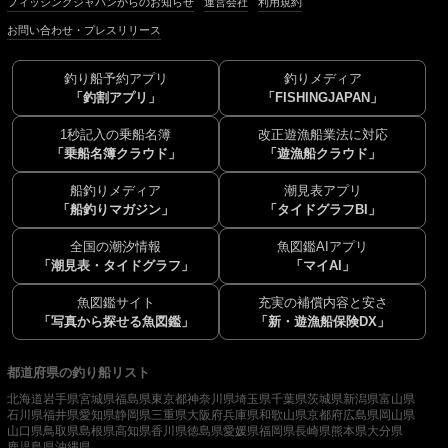
フィッシングジャパンからのお知らせ
運営会社
利用規約
お問い合わせ・プレスリリース
釣り船予約アプリ
釣りメディア
「釣割アプリ」
「FISHINGJAPAN」
1秒記入の乗船名簿
改正遊漁船業法に対応
「乗船名簿クラウド」
「遊漁船クラウド」
船釣りメディア
潮見表アプリ
「船釣りマガジン」
「タイドグラフBI」
全国の潮汐情報
魚図鑑AIアプリ
「潮見表・タイドグラフ」
「マイAI」
魚図鑑サイト
充実の補償内容と安さ
「写真から探せる魚図鑑」
「新・遊漁船保険DX」
都道府県の釣り船リスト
北海道
岩手県
宮城県
福島県
東京都
神奈川県
埼玉県
千葉県
茨城県
新潟県
富山県
石川県
福井県
愛知県
静岡県
三重県
大阪府
兵庫県
和歌山県
京都府
広島県
岡山県
山口県
鳥取県
島根県
高知県
香川県
徳島県
愛媛県
福岡県
長崎県
熊本県
大分県
鹿児島県
沖縄県