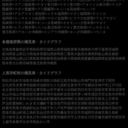
徳島県×マアジ
徳島県×チダイ
香川県×マダイ
香川県×アオリイカ
香川県×マゴチ
愛媛県×マダイ
愛媛県×ブリ
愛媛県×キジハタ
高知県×カンパチ
高知県×アカアマダイ
高知県×イサキ
福岡県×マダイ
福岡県×ヤリイカ
福岡県×ケンサキイカ
佐賀県×マダイ
佐賀県×ヒラマサ
佐賀県×アカアマダイ
長崎県×マダイ
長崎県×キジハタ
長崎県×オオモンハタ
熊本県×マダイ
熊本県×ヒラメ
熊本県×メバル
鹿児島県×マダイ
鹿児島県×ケンサキイカ
鹿児島県×アオハタ
沖縄県×スジアラ
沖縄県×キハダ
沖縄県×バラハタ
各都道府県の潮見表・タイドグラフ
北海道
青森県
岩手県
秋田県
宮城県
山形県
福島県
東京都
神奈川県
千葉県
茨城県
新潟県
富山県
石川県
福井県
愛知県
静岡県
三重県
大阪府
兵庫県
和歌山県
京都府
広島県
岡山県
山口県
鳥取県
島根県
高知県
香川県
徳島県
愛媛県
福岡県
佐賀県
長崎県
熊本県
大分県
宮崎県
鹿児島県
沖縄県
人気市町村の潮見表・タイドグラフ
明石市
浜松市
糸島市
長崎市
周防大島町
広島市
和歌山市
鳴門市
富津市
下関市
北九州市
木更津市
姫路市
淡路市
九十九里町
石巻市
平戸市
横浜市
神戸市
江戸川区
名古屋市
呉市
延岡市
志摩市
館山市
平塚市
小豆島町
四日市市
江田島市
常滑市
沼津市
松山市
福山市
横須賀市
唐津市
津市
長島町
佐世保市
茅ヶ崎市
浦安市
宮古島市
伊勢市
伊万里市
天草市
今治市
南知多町
勝浦市
南伊勢町
大洗町
浜田市
五島市
上天草市
芦北町
愛南町
いわき市
大磯町
千葉市
長門市
焼津市
亘理町
境港市
田原市
臼杵市
鈴鹿市
西尾市
恩納村
仙台市
銚子市
八戸市
芦屋町
光市
舞鶴市
行橋市
碧南市
高松市
西海市
葉山町
徳之島町
気仙沼市
市川市
桑名市
廿日市市
福岡市
赤穂市
屋久島町
苫小牧市
玉名市
糸魚川市
川崎市
尾鷲市
柳井市
宇土市
加古川市
宗像市
諫早市
西宮市
上越市
倉敷市
出水市
南あわじ市