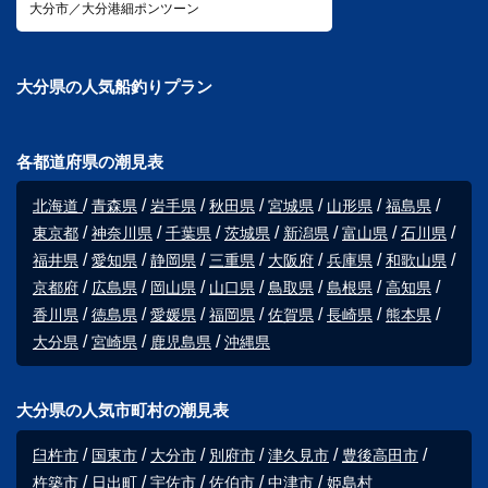
大分市／大分港細ポンツーン
大分県の人気船釣りプラン
各都道府県の潮見表
北海道
青森県
岩手県
秋田県
宮城県
山形県
福島県
東京都
神奈川県
千葉県
茨城県
新潟県
富山県
石川県
福井県
愛知県
静岡県
三重県
大阪府
兵庫県
和歌山県
京都府
広島県
岡山県
山口県
鳥取県
島根県
高知県
香川県
徳島県
愛媛県
福岡県
佐賀県
長崎県
熊本県
大分県
宮崎県
鹿児島県
沖縄県
大分県の人気市町村の潮見表
臼杵市
国東市
大分市
別府市
津久見市
豊後高田市
杵築市
日出町
宇佐市
佐伯市
中津市
姫島村