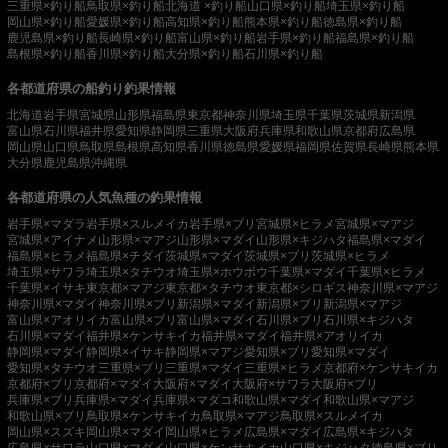
三重県×釣り船
鳥取県×釣り船
北海道 ×釣り船
山口県×釣り船
埼玉県×釣り船
岡山県×釣り船
愛媛県×釣り船
高知県×釣り船
熊本県×釣り船
徳島県×釣り船
鹿児島県×釣り船
長崎県×釣り船
富山県×釣り船
岩手県×釣り船
福島県×釣り船
島根県×釣り船
香川県×釣り船
大分県×釣り船
石川県×釣り船
各都道府県の船釣り釣果情報
北海道
岩手県
宮城県
山形県
福島県
東京都
神奈川県
埼玉県
千葉県
茨城県
新潟県
富山県
石川県
福井県
愛知県
静岡県
三重県
大阪府
兵庫県
和歌山県
京都府
広島県
岡山県
山口県
鳥取県
島根県
高知県
香川県
徳島県
愛媛県
福岡県
佐賀県
長崎県
熊本県
大分県
鹿児島県
沖縄県
各都道府県の人気魚種の釣果情報
岩手県×マダラ
岩手県×スルメイカ
岩手県×ブリ
宮城県×ヒラメ
宮城県×マアジ
宮城県×アイナメ
山形県×マアジ
山形県×マダイ
山形県×キジハタ
福島県×マダイ
福島県×ヒラメ
福島県×チダイ
茨城県×マダイ
茨城県×ブリ
茨城県×ヒラメ
埼玉県×サワラ
埼玉県×タチウオ
埼玉県×ホウボウ
千葉県×マダイ
千葉県×ヒラメ
千葉県×イサキ
東京都×マアジ
東京都×タチウオ
東京都×シロギス
神奈川県×マアジ
神奈川県×マダイ
神奈川県×ブリ
新潟県×マダイ
新潟県×ブリ
新潟県×マアジ
富山県×アオリイカ
富山県×ブリ
富山県×マダイ
石川県×ブリ
石川県×キジハタ
石川県×マダイ
福井県×ケンサキイカ
福井県×マダイ
福井県×アオリイカ
静岡県×マダイ
静岡県×イサキ
静岡県×マアジ
愛知県×ブリ
愛知県×マダイ
愛知県×タチウオ
三重県×ブリ
三重県×マダイ
三重県×ヒラメ
京都府×ケンサキイカ
京都府×ブリ
京都府×マダイ
大阪府×マダイ
大阪府×サワラ
大阪府×ブリ
兵庫県×ブリ
兵庫県×マダイ
兵庫県×マダコ
和歌山県×マダイ
和歌山県×マアジ
和歌山県×ブリ
鳥取県×ケンサキイカ
鳥取県×マアジ
鳥取県×スルメイカ
岡山県×スズキ
岡山県×マダイ
岡山県×ヒラメ
広島県×マダイ
広島県×キジハタ
広島県×サワラ
山口県×マダイ
山口県×ケンサキイカ
山口県×キジハタ
徳島県×ブリ