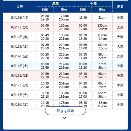
+
満潮
干潮
日時
潮名
−
時刻
潮位
時刻
潮位
04:30
174cm
8月10日(月)
11:49
31cm
中潮
19:19
208cm
05:49
186cm
00:40
130cm
8月11日(火)
大潮
19:59
216cm
12:40
20cm
06:49
199cm
01:20
117cm
8月12日(水)
大潮
20:20
221cm
13:29
14cm
07:39
210cm
01:59
102cm
8月13日(木)
大潮
20:59
221cm
14:00
15cm
08:20
216cm
02:30
88cm
8月14日(金)
大潮
21:20
220cm
14:49
22cm
09:00
217cm
03:00
77cm
8月15日(土)
中潮
21:59
215cm
15:20
36cm
09:59
212cm
03:40
68cm
8月16日(日)
中潮
22:19
209cm
15:59
54cm
10:39
201cm
04:20
65cm
8月17日(月)
中潮
22:40
202cm
16:30
74cm
11:20
188cm
05:00
65cm
8月18日(火)
中潮
23:10
193cm
17:00
96cm
12:19
173cm
05:40
68cm
8月19日(水)
小潮
23:30
184cm
17:39
117cm
続きを表示