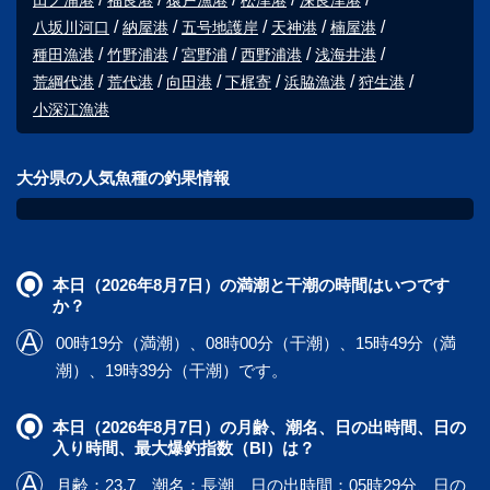
田ノ浦港
福良港
猿戸漁港
松津港
深良津港
八坂川河口
納屋港
五号地護岸
天神港
楠屋港
種田漁港
竹野浦港
宮野浦
西野浦港
浅海井港
荒綱代港
荒代港
向田港
下梶寄
浜脇漁港
狩生港
小深江漁港
大分県の人気魚種の釣果情報
本日（2026年8月7日）の満潮と干潮の時間はいつです
か？
00時19分（満潮）、08時00分（干潮）、15時49分（満
潮）、19時39分（干潮）です。
本日（2026年8月7日）の月齢、潮名、日の出時間、日の
入り時間、最大爆釣指数（BI）は？
月齢：23.7、潮名：長潮、日の出時間：05時29分、日の