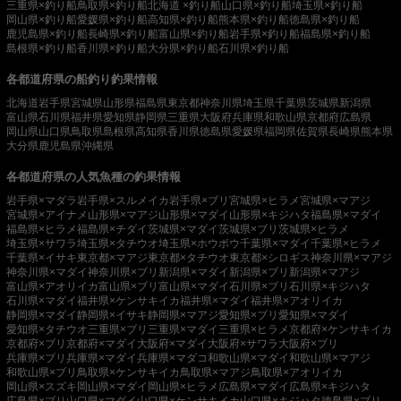
三重県×釣り船
鳥取県×釣り船
北海道 ×釣り船
山口県×釣り船
埼玉県×釣り船
岡山県×釣り船
愛媛県×釣り船
高知県×釣り船
熊本県×釣り船
徳島県×釣り船
鹿児島県×釣り船
長崎県×釣り船
富山県×釣り船
岩手県×釣り船
福島県×釣り船
島根県×釣り船
香川県×釣り船
大分県×釣り船
石川県×釣り船
各都道府県の船釣り釣果情報
北海道
岩手県
宮城県
山形県
福島県
東京都
神奈川県
埼玉県
千葉県
茨城県
新潟県
富山県
石川県
福井県
愛知県
静岡県
三重県
大阪府
兵庫県
和歌山県
京都府
広島県
岡山県
山口県
鳥取県
島根県
高知県
香川県
徳島県
愛媛県
福岡県
佐賀県
長崎県
熊本県
大分県
鹿児島県
沖縄県
各都道府県の人気魚種の釣果情報
岩手県×マダラ
岩手県×スルメイカ
岩手県×ブリ
宮城県×ヒラメ
宮城県×マアジ
宮城県×アイナメ
山形県×マアジ
山形県×マダイ
山形県×キジハタ
福島県×マダイ
福島県×ヒラメ
福島県×チダイ
茨城県×マダイ
茨城県×ブリ
茨城県×ヒラメ
埼玉県×サワラ
埼玉県×タチウオ
埼玉県×ホウボウ
千葉県×マダイ
千葉県×ヒラメ
千葉県×イサキ
東京都×マアジ
東京都×タチウオ
東京都×シロギス
神奈川県×マアジ
神奈川県×マダイ
神奈川県×ブリ
新潟県×マダイ
新潟県×ブリ
新潟県×マアジ
富山県×アオリイカ
富山県×ブリ
富山県×マダイ
石川県×ブリ
石川県×キジハタ
石川県×マダイ
福井県×ケンサキイカ
福井県×マダイ
福井県×アオリイカ
静岡県×マダイ
静岡県×イサキ
静岡県×マアジ
愛知県×ブリ
愛知県×マダイ
愛知県×タチウオ
三重県×ブリ
三重県×マダイ
三重県×ヒラメ
京都府×ケンサキイカ
京都府×ブリ
京都府×マダイ
大阪府×マダイ
大阪府×サワラ
大阪府×ブリ
兵庫県×ブリ
兵庫県×マダイ
兵庫県×マダコ
和歌山県×マダイ
和歌山県×マアジ
和歌山県×ブリ
鳥取県×ケンサキイカ
鳥取県×マアジ
鳥取県×アオリイカ
岡山県×スズキ
岡山県×マダイ
岡山県×ヒラメ
広島県×マダイ
広島県×キジハタ
広島県×ブリ
山口県×マダイ
山口県×ケンサキイカ
山口県×キジハタ
徳島県×ブリ