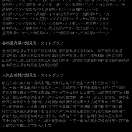
徳島県×マアジ
徳島県×チダイ
香川県×マダイ
香川県×アオリイカ
香川県×マゴチ
愛媛県×マダイ
愛媛県×ブリ
愛媛県×キジハタ
高知県×カンパチ
高知県×アカアマダイ
高知県×イサキ
福岡県×マダイ
福岡県×ヤリイカ
福岡県×ケンサキイカ
佐賀県×マダイ
佐賀県×ヒラマサ
佐賀県×イサキ
長崎県×マダイ
長崎県×キジハタ
長崎県×オオモンハタ
熊本県×マダイ
熊本県×ヒラメ
熊本県×メバル
鹿児島県×マダイ
鹿児島県×ケンサキイカ
鹿児島県×アオハタ
沖縄県×スジアラ
沖縄県×キハダ
沖縄県×バラハタ
各都道府県の潮見表・タイドグラフ
北海道
青森県
岩手県
秋田県
宮城県
山形県
福島県
東京都
神奈川県
千葉県
茨城県
新潟県
富山県
石川県
福井県
愛知県
静岡県
三重県
大阪府
兵庫県
和歌山県
京都府
広島県
岡山県
山口県
鳥取県
島根県
高知県
香川県
徳島県
愛媛県
福岡県
佐賀県
長崎県
熊本県
大分県
宮崎県
鹿児島県
沖縄県
人気市町村の潮見表・タイドグラフ
明石市
浜松市
糸島市
長崎市
周防大島町
広島市
和歌山市
鳴門市
富津市
下関市
北九州市
木更津市
姫路市
淡路市
九十九里町
石巻市
平戸市
横浜市
神戸市
江戸川区
名古屋市
呉市
延岡市
志摩市
館山市
平塚市
小豆島町
四日市市
江田島市
常滑市
沼津市
松山市
福山市
横須賀市
唐津市
津市
長島町
佐世保市
茅ヶ崎市
浦安市
宮古島市
伊勢市
伊万里市
天草市
今治市
南知多町
勝浦市
南伊勢町
浜田市
大洗町
五島市
上天草市
芦北町
愛南町
いわき市
大磯町
長門市
千葉市
焼津市
亘理町
境港市
田原市
臼杵市
鈴鹿市
西尾市
恩納村
銚子市
仙台市
八戸市
芦屋町
光市
舞鶴市
行橋市
碧南市
西海市
高松市
葉山町
徳之島町
気仙沼市
市川市
桑名市
廿日市市
福岡市
赤穂市
屋久島町
苫小牧市
玉名市
糸魚川市
川崎市
尾鷲市
柳井市
宇土市
加古川市
宗像市
諫早市
西宮市
上越市
倉敷市
出水市
南あわじ市