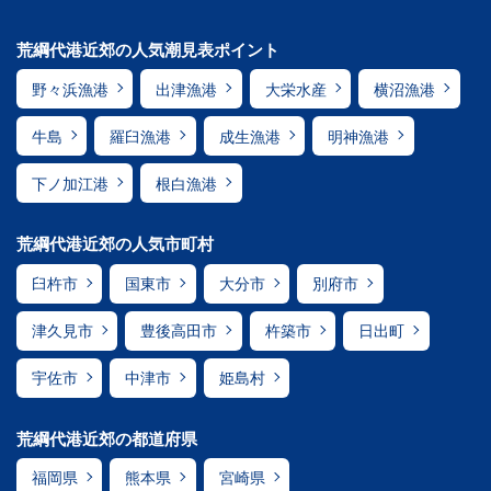
荒綱代港近郊の人気潮見表ポイント
野々浜漁港
出津漁港
大栄水産
横沼漁港
牛島
羅臼漁港
成生漁港
明神漁港
下ノ加江港
根白漁港
荒綱代港近郊の人気市町村
臼杵市
国東市
大分市
別府市
津久見市
豊後高田市
杵築市
日出町
宇佐市
中津市
姫島村
荒綱代港近郊の都道府県
福岡県
熊本県
宮崎県