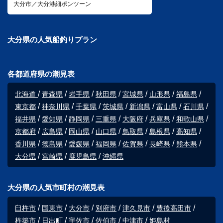
大分市／大分港細ポンツーン
大分県の人気船釣りプラン
各都道府県の潮見表
北海道
青森県
岩手県
秋田県
宮城県
山形県
福島県
東京都
神奈川県
千葉県
茨城県
新潟県
富山県
石川県
福井県
愛知県
静岡県
三重県
大阪府
兵庫県
和歌山県
京都府
広島県
岡山県
山口県
鳥取県
島根県
高知県
香川県
徳島県
愛媛県
福岡県
佐賀県
長崎県
熊本県
大分県
宮崎県
鹿児島県
沖縄県
大分県の人気市町村の潮見表
臼杵市
国東市
大分市
別府市
津久見市
豊後高田市
杵築市
日出町
宇佐市
佐伯市
中津市
姫島村