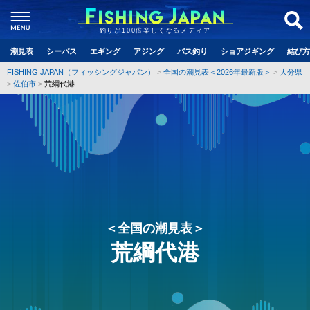
釣りが100倍楽しくなるメディア
潮見表
シーバス
エギング
アジング
バス釣り
ショアジギング
結び方
FISHING JAPAN（フィッシングジャパン）
全国の潮見表＜2026年最新版＞
大分県
佐伯市
荒綱代港
＜全国の潮見表＞
荒綱代港