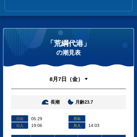
「荒綱代港」
の潮見表
長潮
月齢23.7
05:29
日出
月出
19:06
14:03
日入
月入