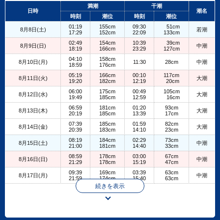
+
満潮
干潮
日時
潮名
−
時刻
潮位
時刻
潮位
01:19
155cm
09:30
51cm
8月8日(土)
若潮
17:29
152cm
22:09
133cm
02:49
154cm
10:39
39cm
8月9日(日)
中潮
18:19
166cm
23:29
127cm
04:10
158cm
8月10日(月)
11:30
28cm
中潮
18:59
176cm
05:19
166cm
00:10
117cm
8月11日(火)
大潮
19:20
182cm
12:19
20cm
06:00
175cm
00:49
105cm
8月12日(水)
大潮
19:49
185cm
12:59
16cm
06:59
181cm
01:20
93cm
8月13日(木)
大潮
20:19
185cm
13:39
17cm
07:39
185cm
01:59
82cm
8月14日(金)
大潮
20:39
183cm
14:10
23cm
08:19
184cm
02:29
73cm
8月15日(土)
中潮
21:00
181cm
14:40
33cm
08:59
178cm
03:00
67cm
8月16日(日)
中潮
21:29
178cm
15:19
47cm
09:39
169cm
03:39
63cm
8月17日(月)
中潮
21:59
174cm
15:40
63cm
続きを表示