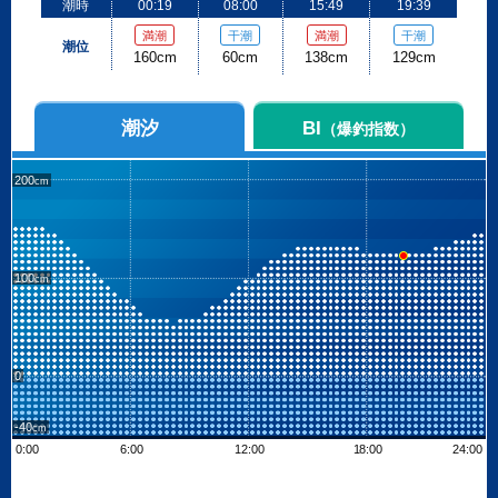
潮時
00:19
08:00
15:49
19:39
満潮
干潮
満潮
干潮
潮位
160cm
60cm
138cm
129cm
潮汐
BI
（爆釣指数）
200
100
0
-40
0:00
6:00
12:00
18:00
24:00
Leaflet
| ©
OpenStreetMap contributors