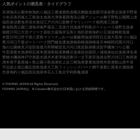
人気ポイントの潮見表・タイドグラフ
若洲海浜公園
本牧海釣り施設
三番瀬
鹿島港
横浜
舞阪漁港
那珂湊港
豊浜漁港
宇野港
小名浜港
貝塚人工島
加太漁港
大津港
葛西海浜公園
アジュール舞子
野島公園
閖上港
福田港
須磨海岸
清水港
旧江戸川河口
新舞子マリンパーク
相馬港
三池港
東扇島西公園
三浦海岸
南芦屋浜
二見港
片貝漁港
平和島ボートレース場
野北漁港
相模川河口
大洗マリーナ
若松
大蔵海岸
玉島Ｅ地区
碧南海釣り広場
波崎新漁港
木曽川河口
呼子港
八景島マリーナ
ふれーゆ裏
飯岡漁港
羽田
日立港
大黒海づり施設
豊川河口
千葉ポートパーク
関門橋
名護漁港
御前崎港
師崎港
天神崎
阿武隈川河口
海の公園
検見川堤防
筑後川昇開橋
室見川河口
敦賀新港
横須賀
平磯海づり公園
牛窓港
垂水漁港
明石港
本渡港
鳥取港
東幡豆漁港
佐伯港
田ノ浦漁港
仙台漁港
津名港
豊橋
大磯港
神戸空港親水護岸
木更津港
武庫川一文字
新宮漁港
吉野川河口
三角西港
洲本港
千葉港
城ヶ島公園
小島漁港
吹上浜
三崎漁港
妻鹿漁港
熊本新港
館山港
牛深
宇品波止場公園
志賀島漁港
大三島フィッシングパーク
網干港
新仁尾港
片瀬漁港
市原海釣り施設
姪浜漁港
本荘人工島
古宇利島
亀浦港
© FISHING JAPAN All Rights Reserved.
FISHING JAPANは、B.Creation株式会社の日本国における登録商標です。