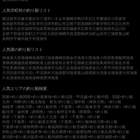
人気市町村の釣り船リスト
横須賀市
宗像市
横浜市
三浦市
いすみ市
鹿嶋市
鴨川市
日立市
勝浦市
小田原市
南房総市
和歌山市
富津市
沼津市
館山市
足柄下郡真鶴町
伊東市
明石市
北九州市
糸島市
小浜市
福岡市
知多郡南知多町
旭市
鎌倉市
広島市
江東区
熱海市
品川区
足柄下郡湯河原町
江戸川区
大田区
神栖市
賀茂郡南伊豆町
山武市
三浦郡葉山町
長岡市
平塚市
銚子市
境港市
人気港の釣り船リスト
神湊港
大原港
鐘崎漁港
間口漁港
鹿嶋旧港
金沢漁港
久慈漁港
小田原新港
飯岡漁港
真鶴港
腰越漁港
鹿嶋新港
上総湊港
加太港
手石港
岐志漁港
佐島港
明石港
走水港
宇佐美港
松輪江奈漁港
福浦港
寺泊港
乙浜漁港
金田漁港
金沢八景平潟
長井新宿港
片貝旧港
市堀川沿い
平潟港
外川漁港
那珂湊港
葉山鐙摺港
大洗港
太海漁港
大井漁港
片名漁港
姪浜漁港
波崎港
西津漁港
人気エリアの釣り船検索
関東×釣り船
関西×釣り船
東海×釣り船
北陸・甲信越×釣り船
中国・四国×釣り船
九州・沖縄×釣り船
北海道・東北×釣り船
三浦半島（神奈川県）×釣り船
相模湾（神奈川県）×釣り船
外房（千葉県）×釣り船
東京湾（神奈川県）×釣り船
駿河湾・遠州灘（静岡県）×釣り船
伊豆半島（静岡県）×釣り船
南房（千葉県）×釣り船
九十九里・銚子（千葉県）×釣り船
内房（千葉県）×釣り船
東京湾奥（千葉県）×釣り船
神奈川県×釣り船
千葉県×釣り船
静岡県×釣り船
福岡県×釣り船
茨城県×釣り船
東京都×釣り船
和歌山県×釣り船
福井県×釣り船
兵庫県×釣り船
愛知県×釣り船
広島県×釣り船
新潟県×釣り船
大阪府×釣り船
沖縄県×釣り船
京都府×釣り船
宮城県×釣り船