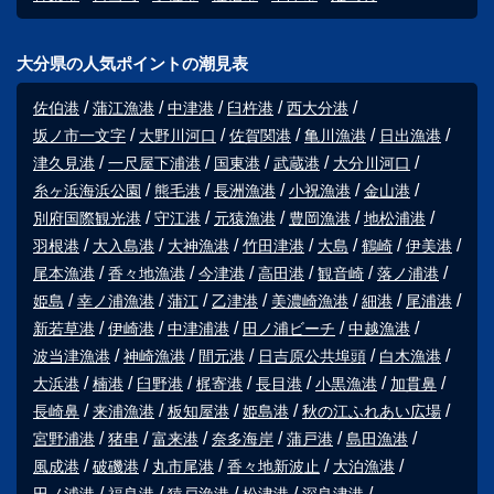
大分県の人気ポイントの潮見表
佐伯港
蒲江漁港
中津港
臼杵港
西大分港
坂ノ市一文字
大野川河口
佐賀関港
亀川漁港
日出漁港
津久見港
一尺屋下浦港
国東港
武蔵港
大分川河口
糸ヶ浜海浜公園
熊毛港
長洲漁港
小祝漁港
金山港
別府国際観光港
守江港
元猿漁港
豊岡漁港
地松浦港
羽根港
大入島港
大神漁港
竹田津港
大島
鶴崎
伊美港
尾本漁港
香々地漁港
今津港
高田港
観音崎
落ノ浦港
姫島
幸ノ浦漁港
蒲江
乙津港
美濃崎漁港
細港
尾浦港
新若草港
伊崎港
中津浦港
田ノ浦ビーチ
中越漁港
波当津漁港
神崎漁港
間元港
日吉原公共埠頭
白木漁港
大浜港
楠港
臼野港
梶寄港
長目港
小黒漁港
加貫鼻
長崎鼻
来浦漁港
板知屋港
姫島港
秋の江ふれあい広場
宮野浦港
猪串
富来港
奈多海岸
蒲戸港
島田漁港
風成港
破磯港
丸市尾港
香々地新波止
大泊漁港