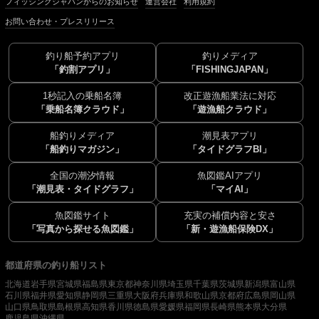
フィッシングジャパンからのお知らせ
運営会社
利用規約
お問い合わせ・プレスリリース
釣り船予約アプリ
釣りメディア
「釣割アプリ」
「FISHINGJAPAN」
1秒記入の乗船名簿
改正遊漁船業法に対応
「乗船名簿クラウド」
「遊漁船クラウド」
船釣りメディア
潮見表アプリ
「船釣りマガジン」
「タイドグラフBI」
全国の潮汐情報
魚図鑑AIアプリ
「潮見表・タイドグラフ」
「マイAI」
魚図鑑サイト
充実の補償内容と安さ
「写真から探せる魚図鑑」
「新・遊漁船保険DX」
都道府県の釣り船リスト
北海道
岩手県
宮城県
福島県
東京都
神奈川県
埼玉県
千葉県
茨城県
新潟県
富山県
石川県
福井県
愛知県
静岡県
三重県
大阪府
兵庫県
和歌山県
京都府
広島県
岡山県
山口県
鳥取県
島根県
高知県
香川県
徳島県
愛媛県
福岡県
長崎県
熊本県
大分県
鹿児島県
沖縄県