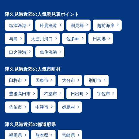
津久見港近郊の人気潮見表ポイント
塩津漁港
鈴鹿漁港
潮見橋
越前海岸
与島
大淀川河口
佐多岬
日高港
口之津港
魚住漁港
津久見港近郊の人気市町村
臼杵市
国東市
大分市
別府市
豊後高田市
杵築市
日出町
宇佐市
佐伯市
中津市
姫島村
津久見港近郊の都道府県
福岡県
熊本県
宮崎県