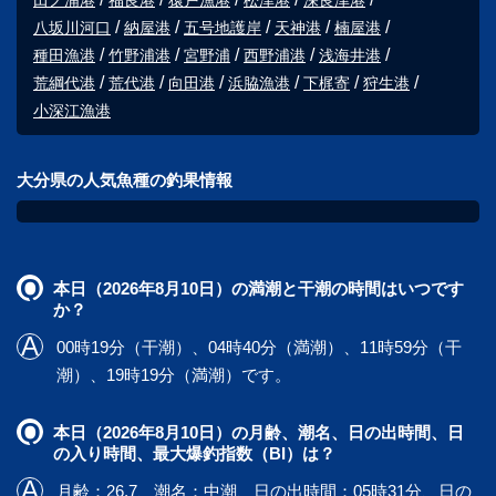
田ノ浦港
福良港
猿戸漁港
松津港
深良津港
八坂川河口
納屋港
五号地護岸
天神港
楠屋港
種田漁港
竹野浦港
宮野浦
西野浦港
浅海井港
荒綱代港
荒代港
向田港
浜脇漁港
下梶寄
狩生港
小深江漁港
大分県の人気魚種の釣果情報
本日（2026年8月10日）の満潮と干潮の時間はいつです
か？
00時19分（干潮）、04時40分（満潮）、11時59分（干
潮）、19時19分（満潮）です。
本日（2026年8月10日）の月齢、潮名、日の出時間、日
の入り時間、最大爆釣指数（BI）は？
月齢：26.7、潮名：中潮、日の出時間：05時31分、日の