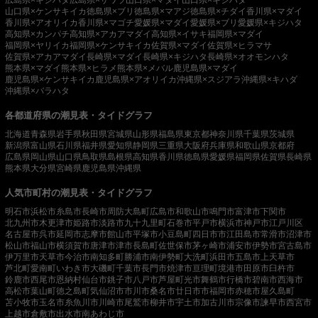
山口県×ケンサキイカ
徳島県×ブリ
徳島県×マアジ
徳島県×チダイ
香川県×マダイ
香川県×アオリイカ
香川県×マゴチ
愛媛県×マダイ
愛媛県×ブリ
愛媛県×キジハタ
高知県×カンパチ
高知県×アカアマダイ
高知県×イサキ
福岡県×マダイ
福岡県×ヤリイカ
福岡県×ケンサキイカ
佐賀県×マダイ
佐賀県×ヒラマサ
佐賀県×アカアマダイ
長崎県×マダイ
長崎県×キジハタ
長崎県×オオモンハタ
熊本県×マダイ
熊本県×ヒラメ
熊本県×メバル
鹿児島県×マダイ
鹿児島県×ケンサキイカ
鹿児島県×アオリイカ
沖縄県×スジアラ
沖縄県×キハダ
沖縄県×バラハタ
各都道府県の潮見表・タイドグラフ
北海道
青森県
岩手県
秋田県
宮城県
山形県
福島県
東京都
神奈川県
千葉県
茨城県
新潟県
富山県
石川県
福井県
愛知県
静岡県
三重県
大阪府
兵庫県
和歌山県
京都府
広島県
岡山県
山口県
鳥取県
島根県
高知県
香川県
徳島県
愛媛県
福岡県
佐賀県
長崎県
熊本県
大分県
宮崎県
鹿児島県
沖縄県
人気市町村の潮見表・タイドグラフ
明石市
浜松市
糸島市
長崎市
周防大島町
広島市
和歌山市
鳴門市
富津市
下関市
北九州市
木更津市
姫路市
淡路市
九十九里町
石巻市
平戸市
横浜市
神戸市
江戸川区
名古屋市
呉市
延岡市
志摩市
館山市
平塚市
小豆島町
四日市市
江田島市
常滑市
沼津市
松山市
福山市
横須賀市
唐津市
津市
長島町
佐世保市
茅ヶ崎市
浦安市
伊勢市
宮古島市
伊万里市
天草市
今治市
南知多町
勝浦市
南伊勢町
大洗町
浜田市
五島市
上天草市
芦北町
愛南町
いわき市
大磯町
千葉市
長門市
焼津市
亘理町
境港市
田原市
臼杵市
鈴鹿市
西尾市
恩納村
仙台市
銚子市
八戸市
芦屋町
光市
舞鶴市
行橋市
碧南市
西海市
高松市
葉山町
徳之島町
気仙沼市
市川市
桑名市
廿日市市
福岡市
赤穂市
屋久島町
苫小牧市
玉名市
糸魚川市
川崎市
尾鷲市
柳井市
宇土市
加古川市
宗像市
諫早市
西宮市
上越市
倉敷市
出水市
南あわじ市