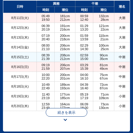
+
満潮
干潮
日時
潮名
−
時刻
潮位
時刻
潮位
05:49
181cm
00:59
132cm
8月11日(火)
大潮
19:50
212cm
12:40
28cm
06:39
191cm
01:29
121cm
8月12日(水)
大潮
20:19
216cm
13:20
22cm
07:19
200cm
01:59
110cm
8月13日(木)
大潮
20:40
218cm
13:59
21cm
08:00
206cm
02:29
100cm
8月14日(金)
大潮
21:10
216cm
14:30
25cm
08:39
208cm
02:59
90cm
8月15日(土)
中潮
21:39
212cm
15:00
35cm
09:19
206cm
03:29
81cm
8月16日(日)
中潮
21:59
207cm
15:39
49cm
10:00
200cm
04:00
75cm
8月17日(月)
中潮
22:20
201cm
16:10
67cm
10:49
189cm
04:39
72cm
8月18日(火)
中潮
22:49
193cm
16:40
87cm
11:40
177cm
05:19
71cm
8月19日(水)
小潮
23:19
185cm
17:19
109cm
12:59
164cm
06:09
73cm
8月20日(木)
小潮
23:49
177cm
18:00
130cm
続きを表示