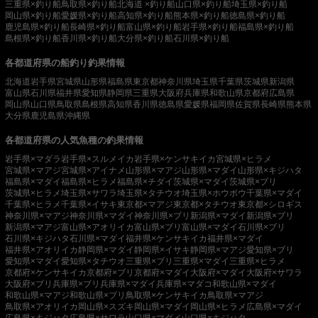
三重県×釣り船
鳥取県×釣り船
北海道 ×釣り船
山口県×釣り船
埼玉県×釣り船
岡山県×釣り船
愛媛県×釣り船
高知県×釣り船
熊本県×釣り船
徳島県×釣り船
鹿児島県×釣り船
長崎県×釣り船
富山県×釣り船
岩手県×釣り船
福島県×釣り船
島根県×釣り船
香川県×釣り船
大分県×釣り船
石川県×釣り船
各都道府県の船釣り釣果情報
北海道
岩手県
宮城県
山形県
福島県
東京都
神奈川県
埼玉県
千葉県
茨城県
新潟県
富山県
石川県
福井県
愛知県
静岡県
三重県
大阪府
兵庫県
和歌山県
京都府
広島県
岡山県
山口県
鳥取県
島根県
高知県
香川県
徳島県
愛媛県
福岡県
佐賀県
長崎県
熊本県
大分県
鹿児島県
沖縄県
各都道府県の人気魚種の釣果情報
岩手県×マダラ
岩手県×スルメイカ
岩手県×ケンサキイカ
宮城県×ヒラメ
宮城県×マアジ
宮城県×アイナメ
山形県×マアジ
山形県×マダイ
山形県×キジハタ
福島県×マダイ
福島県×ヒラメ
福島県×チダイ
茨城県×マダイ
茨城県×ブリ
茨城県×ヒラメ
埼玉県×サワラ
埼玉県×タチウオ
埼玉県×ホウボウ
千葉県×マダイ
千葉県×ヒラメ
千葉県×イサキ
東京都×マアジ
東京都×タチウオ
東京都×シロギス
神奈川県×マアジ
神奈川県×マダイ
神奈川県×ブリ
新潟県×マダイ
新潟県×ブリ
新潟県×マアジ
富山県×アオリイカ
富山県×ブリ
富山県×マダイ
石川県×ブリ
石川県×キジハタ
石川県×マダイ
福井県×ケンサキイカ
福井県×マダイ
福井県×アオリイカ
静岡県×マダイ
静岡県×イサキ
静岡県×マアジ
愛知県×ブリ
愛知県×マダイ
愛知県×タチウオ
三重県×ブリ
三重県×マダイ
三重県×ヒラメ
京都府×ケンサキイカ
京都府×ブリ
京都府×マダイ
大阪府×マダイ
大阪府×サワラ
大阪府×ブリ
兵庫県×ブリ
兵庫県×マダイ
兵庫県×マダコ
和歌山県×マダイ
和歌山県×マアジ
和歌山県×ブリ
鳥取県×ケンサキイカ
鳥取県×マアジ
鳥取県×アオリイカ
岡山県×スズキ
岡山県×マダイ
岡山県×ヒラメ
広島県×マダイ
広島県×キジハタ
広島県×サワラ
山口県×マダイ
山口県×キジハタ