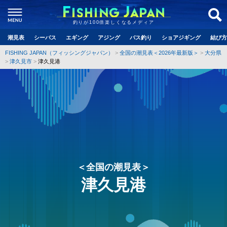
釣りが100倍楽しくなるメディア
潮見表
シーバス
エギング
アジング
バス釣り
ショアジギング
結び方
FISHING JAPAN（フィッシングジャパン）
全国の潮見表＜2026年最新版＞
大分県
津久見市
津久見港
＜全国の潮見表＞
津久見港