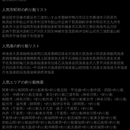
人気市町村の釣り船リスト
横須賀市
宗像市
横浜市
三浦市
いすみ市
鹿嶋市
鴨川市
日立市
勝浦市
小田原市
南房総市
和歌山市
富津市
沼津市
館山市
足柄下郡真鶴町
伊東市
明石市
北九州市
糸島市
小浜市
福岡市
知多郡南知多町
旭市
鎌倉市
広島市
江東区
熱海市
品川区
足柄下郡湯河原町
江戸川区
大田区
神栖市
賀茂郡南伊豆町
山武市
三浦郡葉山町
長岡市
平塚市
銚子市
境港市
人気港の釣り船リスト
神湊港
大原港
鐘崎漁港
間口漁港
鹿嶋旧港
金沢漁港
久慈漁港
小田原新港
飯岡漁港
真鶴港
腰越漁港
鹿嶋新港
上総湊港
加太港
手石港
岐志漁港
佐島港
明石港
走水港
宇佐美港
松輪江奈漁港
福浦港
寺泊港
乙浜漁港
金田漁港
金沢八景平潟
長井新宿港
片貝旧港
市堀川沿い
平潟港
外川漁港
那珂湊港
葉山鐙摺港
大洗港
太海漁港
大井漁港
片名漁港
姪浜漁港
波崎港
西津漁港
人気エリアの釣り船検索
関東×釣り船
関西×釣り船
東海×釣り船
北陸・甲信越×釣り船
中国・四国×釣り船
九州・沖縄×釣り船
北海道・東北×釣り船
三浦半島（神奈川県）×釣り船
相模湾（神奈川県）×釣り船
外房（千葉県）×釣り船
東京湾（神奈川県）×釣り船
駿河湾・遠州灘（静岡県）×釣り船
伊豆半島（静岡県）×釣り船
南房（千葉県）×釣り船
九十九里・銚子（千葉県）×釣り船
内房（千葉県）×釣り船
東京湾奥（千葉県）×釣り船
神奈川県×釣り船
千葉県×釣り船
静岡県×釣り船
福岡県×釣り船
茨城県×釣り船
東京都×釣り船
和歌山県×釣り船
福井県×釣り船
兵庫県×釣り船
愛知県×釣り船
広島県×釣り船
新潟県×釣り船
大阪府×釣り船
沖縄県×釣り船
京都府×釣り船
宮城県×釣り船