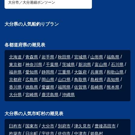
大分市／大分港細ポンツーン
大分県の人気船釣りプラン
各都道府県の潮見表
北海道
青森県
岩手県
秋田県
宮城県
山形県
福島県
東京都
神奈川県
千葉県
茨城県
新潟県
富山県
石川県
福井県
愛知県
静岡県
三重県
大阪府
兵庫県
和歌山県
京都府
広島県
岡山県
山口県
鳥取県
島根県
高知県
香川県
徳島県
愛媛県
福岡県
佐賀県
長崎県
熊本県
大分県
宮崎県
鹿児島県
沖縄県
大分県の人気市町村の潮見表
臼杵市
国東市
大分市
別府市
津久見市
豊後高田市
杵築市
日出町
宇佐市
佐伯市
中津市
姫島村