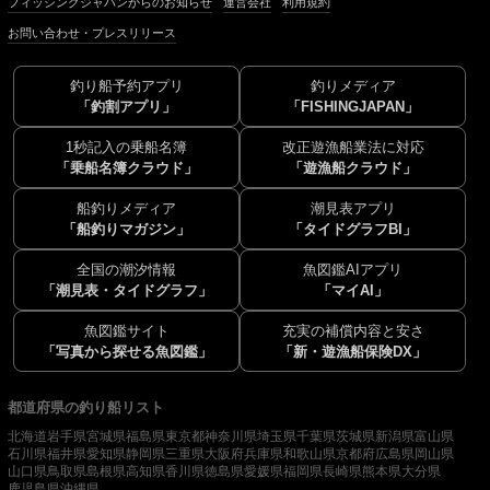
フィッシングジャパンからのお知らせ
運営会社
利用規約
お問い合わせ・プレスリリース
釣り船予約アプリ
釣りメディア
「釣割アプリ」
「FISHINGJAPAN」
1秒記入の乗船名簿
改正遊漁船業法に対応
「乗船名簿クラウド」
「遊漁船クラウド」
船釣りメディア
潮見表アプリ
「船釣りマガジン」
「タイドグラフBI」
全国の潮汐情報
魚図鑑AIアプリ
「潮見表・タイドグラフ」
「マイAI」
魚図鑑サイト
充実の補償内容と安さ
「写真から探せる魚図鑑」
「新・遊漁船保険DX」
都道府県の釣り船リスト
北海道
岩手県
宮城県
福島県
東京都
神奈川県
埼玉県
千葉県
茨城県
新潟県
富山県
石川県
福井県
愛知県
静岡県
三重県
大阪府
兵庫県
和歌山県
京都府
広島県
岡山県
山口県
鳥取県
島根県
高知県
香川県
徳島県
愛媛県
福岡県
長崎県
熊本県
大分県
鹿児島県
沖縄県