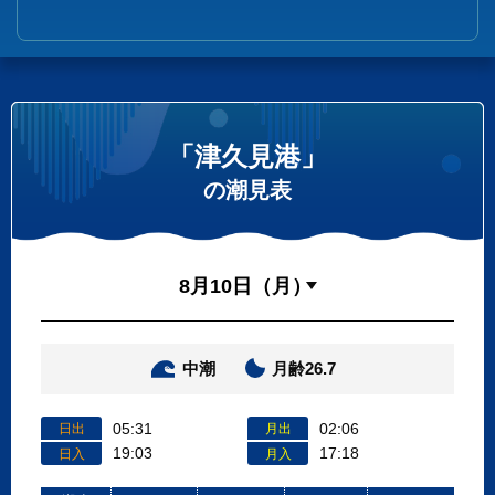
「津久見港」
の潮見表
中潮
月齢26.7
05:31
02:06
日出
月出
19:03
17:18
日入
月入