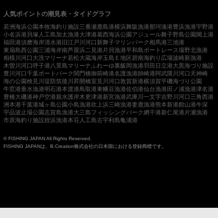
人気ポイントの潮見表・タイドグラフ
若洲海浜公園
本牧海釣り施設
三番瀬
鹿島港
横浜
舞阪漁港
那珂湊港
豊浜漁港
宇野港
小名浜港
貝塚人工島
加太漁港
大津港
葛西海浜公園
アジュール舞子
野島公園
閖上港
福田港
須磨海岸
清水港
旧江戸川河口
新舞子マリンパーク
相馬港
三池港
東扇島西公園
三浦海岸
南芦屋浜
二見港
片貝漁港
平和島ボートレース場
野北漁港
相模川河口
大洗マリーナ
若松
大蔵海岸
玉島Ｅ地区
碧南海釣り広場
波崎新漁港
木曽川河口
呼子港
八景島マリーナ
ふれーゆ裏
飯岡漁港
羽田
日立港
大黒海づり施設
豊川河口
千葉ポートパーク
関門橋
御前崎港
名護漁港
師崎港
阿武隈川河口
天神崎
海の公園
検見川堤防
筑後川昇開橋
室見川河口
敦賀新港
横須賀
平磯海づり公園
牛窓港
垂水漁港
明石港
本渡港
鳥取港
東幡豆漁港
佐伯港
仙台漁港
田ノ浦漁港
津名港
豊橋
大磯港
神戸空港親水護岸
木更津港
新宮漁港
武庫川一文字
吉野川河口
三角西港
洲本港
千葉港
城ヶ島公園
小島漁港
吹上浜
三崎漁港
妻鹿漁港
熊本新港
館山港
牛深
宇品波止場公園
志賀島漁港
大三島フィッシングパーク
網干港
新仁尾港
片瀬漁港
市原海釣り施設
姪浜漁港
本荘人工島
古宇利島
亀浦港
© FISHING JAPAN All Rights Reserved.
FISHING JAPANは、B.Creation株式会社の日本国における登録商標です。