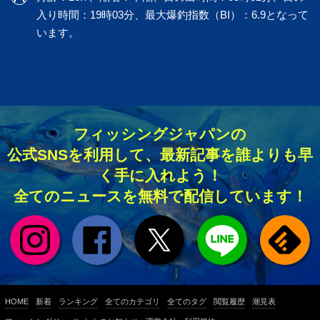
入り時間：19時03分、最大爆釣指数（BI）：6.9となって
います。
フィッシングジャパンの
公式SNSを利用して、最新記事を誰よりも早
く手に入れよう！
全てのニュースを無料で配信しています！
HOME
新着
ランキング
全てのカテゴリ
全てのタグ
閲覧履歴
潮見表