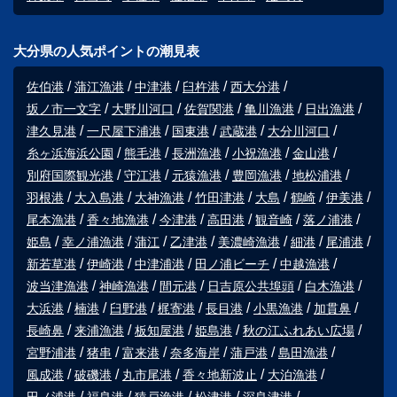
大分県の人気ポイントの潮見表
佐伯港
蒲江漁港
中津港
臼杵港
西大分港
坂ノ市一文字
大野川河口
佐賀関港
亀川漁港
日出漁港
津久見港
一尺屋下浦港
国東港
武蔵港
大分川河口
糸ヶ浜海浜公園
熊毛港
長洲漁港
小祝漁港
金山港
別府国際観光港
守江港
元猿漁港
豊岡漁港
地松浦港
羽根港
大入島港
大神漁港
竹田津港
大島
鶴崎
伊美港
尾本漁港
香々地漁港
今津港
高田港
観音崎
落ノ浦港
姫島
幸ノ浦漁港
蒲江
乙津港
美濃崎漁港
細港
尾浦港
新若草港
伊崎港
中津浦港
田ノ浦ビーチ
中越漁港
波当津漁港
神崎漁港
間元港
日吉原公共埠頭
白木漁港
大浜港
楠港
臼野港
梶寄港
長目港
小黒漁港
加貫鼻
長崎鼻
来浦漁港
板知屋港
姫島港
秋の江ふれあい広場
宮野浦港
猪串
富来港
奈多海岸
蒲戸港
島田漁港
風成港
破磯港
丸市尾港
香々地新波止
大泊漁港