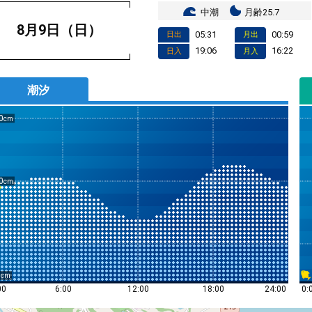
中潮
月齢25.7
8月9日（日）
05:31
00:59
日出
月出
19:06
16:22
日入
月入
潮汐
0
0
0
0:
00
6:00
12:00
18:00
24:00