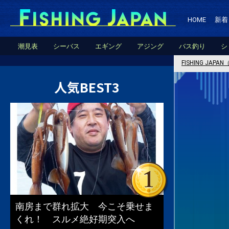
HOME
新着
潮見表
シーバス
エギング
アジング
バス釣り
シ
FISHING JA
人気BEST3
南房まで群れ拡大 今こそ乗せま
くれ！ スルメ絶好期突入へ