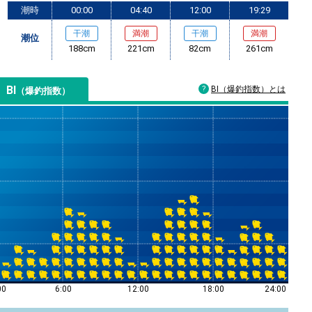
潮時
00:00
04:40
12:00
19:29
干潮
満潮
干潮
満潮
潮位
188cm
221cm
82cm
261cm
BI
BI（爆釣指数）とは
（爆釣指数）
00
6:00
12:00
18:00
24:00