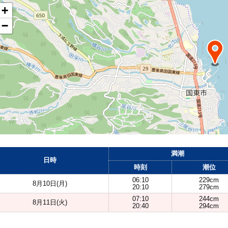
+
−
満潮
日時
時刻
潮位
06:10
229cm
8月10日(月)
20:10
279cm
07:10
244cm
8月11日(火)
20:40
294cm