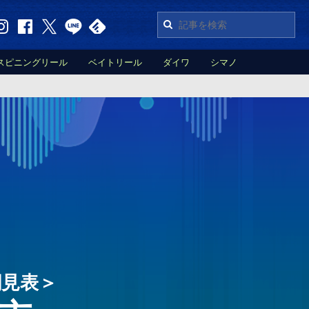
スピニングリール
ベイトリール
ダイワ
シマノ
潮見表＞