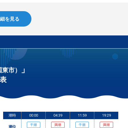
細を見る
」
国東市）
表
潮時
00:00
04:39
11:59
19:29
干潮
満潮
干潮
満潮
潮位