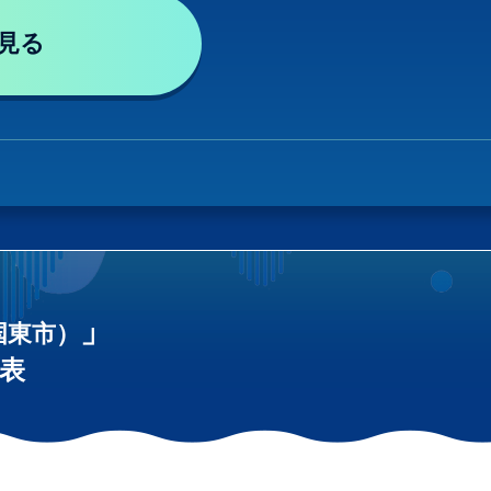
見る
」
国東市）
表