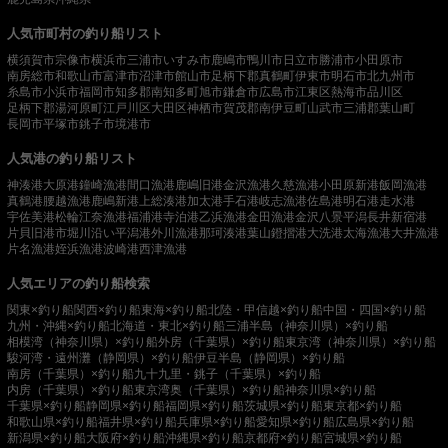
人気市町村の釣り船リスト
横須賀市
宗像市
横浜市
三浦市
いすみ市
鹿嶋市
鴨川市
日立市
勝浦市
小田原市
南房総市
和歌山市
富津市
沼津市
館山市
足柄下郡真鶴町
伊東市
明石市
北九州市
糸島市
小浜市
福岡市
知多郡南知多町
旭市
鎌倉市
広島市
江東区
熱海市
品川区
足柄下郡湯河原町
江戸川区
大田区
神栖市
賀茂郡南伊豆町
山武市
三浦郡葉山町
長岡市
平塚市
銚子市
境港市
人気港の釣り船リスト
神湊港
大原港
鐘崎漁港
間口漁港
鹿嶋旧港
金沢漁港
久慈漁港
小田原新港
飯岡漁港
真鶴港
腰越漁港
鹿嶋新港
上総湊港
加太港
手石港
岐志漁港
佐島港
明石港
走水港
宇佐美港
松輪江奈漁港
福浦港
寺泊港
乙浜漁港
金田漁港
金沢八景平潟
長井新宿港
片貝旧港
市堀川沿い
平潟港
外川漁港
那珂湊港
葉山鐙摺港
大洗港
太海漁港
大井漁港
片名漁港
姪浜漁港
波崎港
西津漁港
人気エリアの釣り船検索
関東×釣り船
関西×釣り船
東海×釣り船
北陸・甲信越×釣り船
中国・四国×釣り船
九州・沖縄×釣り船
北海道・東北×釣り船
三浦半島（神奈川県）×釣り船
相模湾（神奈川県）×釣り船
外房（千葉県）×釣り船
東京湾（神奈川県）×釣り船
駿河湾・遠州灘（静岡県）×釣り船
伊豆半島（静岡県）×釣り船
南房（千葉県）×釣り船
九十九里・銚子（千葉県）×釣り船
内房（千葉県）×釣り船
東京湾奥（千葉県）×釣り船
神奈川県×釣り船
千葉県×釣り船
静岡県×釣り船
福岡県×釣り船
茨城県×釣り船
東京都×釣り船
和歌山県×釣り船
福井県×釣り船
兵庫県×釣り船
愛知県×釣り船
広島県×釣り船
新潟県×釣り船
大阪府×釣り船
沖縄県×釣り船
京都府×釣り船
宮城県×釣り船