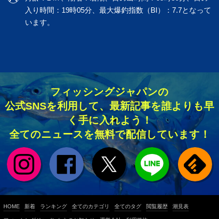
入り時間：19時05分、最大爆釣指数（BI）：7.7となって
います。
フィッシングジャパンの
公式SNSを利用して、最新記事を誰よりも早
く手に入れよう！
全てのニュースを無料で配信しています！
HOME
新着
ランキング
全てのカテゴリ
全てのタグ
閲覧履歴
潮見表