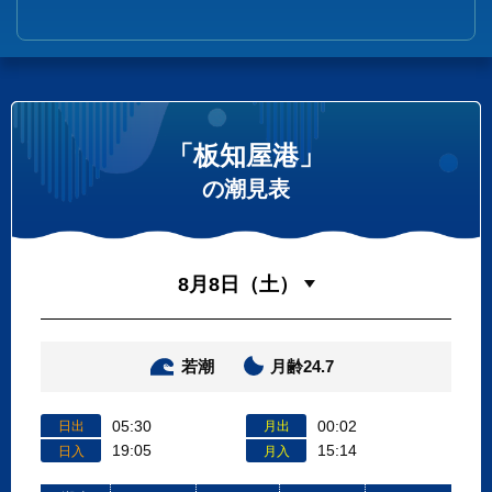
「板知屋港」
の潮見表
若潮
月齢24.7
05:30
00:02
日出
月出
19:05
15:14
日入
月入