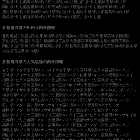
三重県×釣り船
鳥取県×釣り船
北海道 ×釣り船
山口県×釣り船
埼玉県×釣り船
岡山県×釣り船
愛媛県×釣り船
高知県×釣り船
熊本県×釣り船
徳島県×釣り船
鹿児島県×釣り船
長崎県×釣り船
富山県×釣り船
岩手県×釣り船
福島県×釣り船
島根県×釣り船
香川県×釣り船
大分県×釣り船
石川県×釣り船
各都道府県の船釣り釣果情報
北海道
岩手県
宮城県
山形県
福島県
東京都
神奈川県
埼玉県
千葉県
茨城県
新潟県
富山県
石川県
福井県
愛知県
静岡県
三重県
大阪府
兵庫県
和歌山県
京都府
広島県
岡山県
山口県
鳥取県
島根県
高知県
香川県
徳島県
愛媛県
福岡県
佐賀県
長崎県
熊本県
大分県
鹿児島県
沖縄県
各都道府県の人気魚種の釣果情報
岩手県×マダラ
岩手県×スルメイカ
岩手県×ブリ
宮城県×ヒラメ
宮城県×マアジ
宮城県×アイナメ
山形県×マアジ
山形県×マダイ
山形県×キジハタ
福島県×マダイ
福島県×ヒラメ
福島県×チダイ
茨城県×マダイ
茨城県×ブリ
茨城県×ヒラメ
埼玉県×サワラ
埼玉県×タチウオ
埼玉県×ホウボウ
千葉県×マダイ
千葉県×ヒラメ
千葉県×イサキ
東京都×マアジ
東京都×タチウオ
東京都×シロギス
神奈川県×マアジ
神奈川県×マダイ
神奈川県×ブリ
新潟県×マダイ
新潟県×ブリ
新潟県×マアジ
富山県×アオリイカ
富山県×ブリ
富山県×マダイ
石川県×ブリ
石川県×キジハタ
石川県×マダイ
福井県×ケンサキイカ
福井県×マダイ
福井県×アオリイカ
静岡県×マダイ
静岡県×イサキ
静岡県×マアジ
愛知県×ブリ
愛知県×マダイ
愛知県×タチウオ
三重県×ブリ
三重県×マダイ
三重県×ヒラメ
京都府×ケンサキイカ
京都府×ブリ
京都府×マダイ
大阪府×マダイ
大阪府×サワラ
大阪府×ブリ
兵庫県×ブリ
兵庫県×マダイ
兵庫県×マダコ
和歌山県×マダイ
和歌山県×マアジ
和歌山県×ブリ
鳥取県×ケンサキイカ
鳥取県×マアジ
鳥取県×アオリイカ
岡山県×スズキ
岡山県×マダイ
岡山県×ヒラメ
広島県×マダイ
広島県×キジハタ
広島県×ブリ
山口県×マダイ
山口県×ケンサキイカ
山口県×キジハタ
徳島県×ブリ