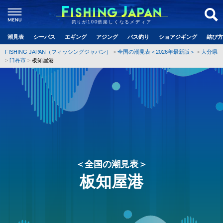
釣りが100倍楽しくなるメディア
潮見表
シーバス
エギング
アジング
バス釣り
ショアジギング
結び方
FISHING JAPAN（フィッシングジャパン）
全国の潮見表＜2026年最新版＞
大分県
臼杵市
板知屋港
＜全国の潮見表＞
板知屋港