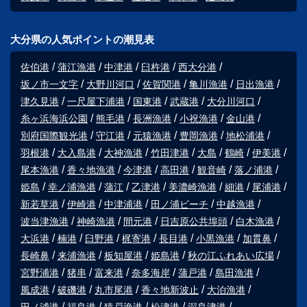
大分県の人気ポイントの潮見表
佐伯港
蒲江漁港
中津港
臼杵港
西大分港
坂ノ市一文字
大野川河口
佐賀関港
亀川漁港
日出漁港
津久見港
一尺屋下浦港
国東港
武蔵港
大分川河口
糸ヶ浜海浜公園
熊毛港
長洲漁港
小祝漁港
金山港
別府国際観光港
守江港
元猿漁港
豊岡漁港
地松浦港
羽根港
大入島港
大神漁港
竹田津港
大島
鶴崎
伊美港
尾本漁港
香々地漁港
今津港
高田港
観音崎
落ノ浦港
姫島
幸ノ浦漁港
蒲江
乙津港
美濃崎漁港
細港
尾浦港
新若草港
伊崎港
中津浦港
田ノ浦ビーチ
中越漁港
波当津漁港
神崎漁港
間元港
日吉原公共埠頭
白木漁港
大浜港
楠港
臼野港
梶寄港
長目港
小黒漁港
加貫鼻
長崎鼻
来浦漁港
板知屋港
姫島港
秋の江ふれあい広場
宮野浦港
猪串
富来港
奈多海岸
蒲戸港
島田漁港
風成港
破磯港
丸市尾港
香々地新波止
大泊漁港