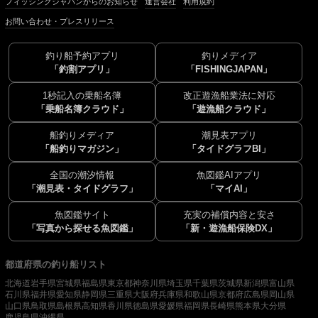
フィッシングジャパンからのお知らせ
運営会社
利用規約
お問い合わせ・プレスリリース
釣り船予約アプリ
釣りメディア
「釣割アプリ」
「FISHINGJAPAN」
1秒記入の乗船名簿
改正遊漁船業法に対応
「乗船名簿クラウド」
「遊漁船クラウド」
船釣りメディア
潮見表アプリ
「船釣りマガジン」
「タイドグラフBI」
全国の潮汐情報
魚図鑑AIアプリ
「潮見表・タイドグラフ」
「マイAI」
魚図鑑サイト
充実の補償内容と安さ
「写真から探せる魚図鑑」
「新・遊漁船保険DX」
都道府県の釣り船リスト
北海道
岩手県
宮城県
福島県
東京都
神奈川県
埼玉県
千葉県
茨城県
新潟県
富山県
石川県
福井県
愛知県
静岡県
三重県
大阪府
兵庫県
和歌山県
京都府
広島県
岡山県
山口県
鳥取県
島根県
高知県
香川県
徳島県
愛媛県
福岡県
長崎県
熊本県
大分県
鹿児島県
沖縄県