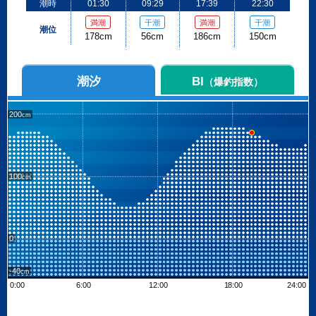
潮時
01:30
09:29
17:39
22:30
満潮
干潮
満潮
干潮
潮位
178cm
56cm
186cm
150cm
潮汐
BI
（爆釣指数）
200
100
0
-40
0:00
6:00
12:00
18:00
24:00
Leaflet
| ©
OpenStreetMap contributors