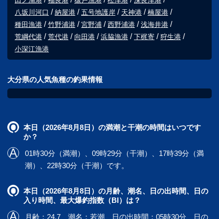
田ノ浦港
福良港
猿戸漁港
松津港
深良津港
八坂川河口
納屋港
五号地護岸
天神港
楠屋港
種田漁港
竹野浦港
宮野浦
西野浦港
浅海井港
荒綱代港
荒代港
向田港
浜脇漁港
下梶寄
狩生港
小深江漁港
大分県の人気魚種の釣果情報
本日（2026年8月8日）の満潮と干潮の時間はいつです
か？
01時30分（満潮）、09時29分（干潮）、17時39分（満
潮）、22時30分（干潮）です。
本日（2026年8月8日）の月齢、潮名、日の出時間、日の
入り時間、最大爆釣指数（BI）は？
月齢：24.7、潮名：若潮、日の出時間：05時30分、日の