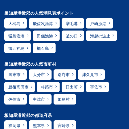
板知屋港近郊の人気潮見表ポイント
大槌島
慶佐次漁港
増毛港
戸崎漁港
猛島漁港
田儀漁港
釜の口
海越の波止
御五神島
櫃石島
板知屋港近郊の人気市町村
国東市
大分市
別府市
津久見市
豊後高田市
杵築市
日出町
宇佐市
佐伯市
中津市
姫島村
板知屋港近郊の都道府県
福岡県
熊本県
宮崎県