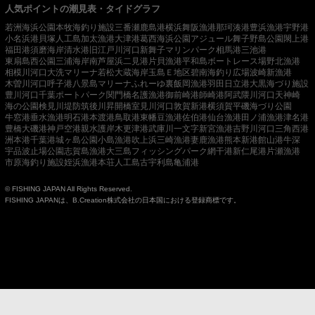
人気ポイントの潮見表・タイドグラフ
若洲海浜公園
本牧海釣り施設
三番瀬
鹿島港
横浜
舞阪漁港
那珂湊港
豊浜漁港
宇野港
小名浜港
貝塚人工島
加太漁港
大津港
葛西海浜公園
アジュール舞子
野島公園
閖上港
福田港
須磨海岸
清水港
旧江戸川河口
新舞子マリンパーク
相馬港
三池港
東扇島西公園
三浦海岸
南芦屋浜
二見港
片貝漁港
平和島ボートレース場
野北漁港
相模川河口
大洗マリーナ
若松
大蔵海岸
玉島Ｅ地区
碧南海釣り広場
波崎新漁港
木曽川河口
呼子港
八景島マリーナ
ふれーゆ裏
飯岡漁港
羽田
日立港
大黒海づり施設
豊川河口
千葉ポートパーク
関門橋
名護漁港
御前崎港
師崎港
阿武隈川河口
天神崎
海の公園
検見川堤防
筑後川昇開橋
室見川河口
敦賀新港
横須賀
平磯海づり公園
牛窓港
垂水漁港
明石港
本渡港
鳥取港
東幡豆漁港
佐伯港
仙台漁港
田ノ浦漁港
津名港
豊橋
大磯港
神戸空港親水護岸
木更津港
武庫川一文字
新宮漁港
吉野川河口
三角西港
洲本港
千葉港
城ヶ島公園
小島漁港
吹上浜
三崎漁港
妻鹿漁港
熊本新港
館山港
牛深
宇品波止場公園
志賀島漁港
大三島フィッシングパーク
網干港
新仁尾港
片瀬漁港
市原海釣り施設
姪浜漁港
本荘人工島
古宇利島
亀浦港
© FISHING JAPAN All Rights Reserved.
FISHING JAPANは、B.Creation株式会社の日本国における登録商標です。