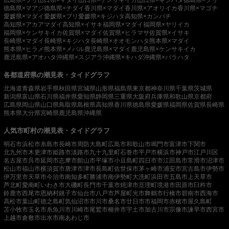
徳島県×マアジ
徳島県×チダイ
香川県×マダイ
香川県×アオリイカ
香川県×マゴチ
愛媛県×マダイ
愛媛県×ブリ
愛媛県×キジハタ
高知県×カンパチ
高知県×アカアマダイ
高知県×イサキ
福岡県×マダイ
福岡県×ヤリイカ
福岡県×ケンサキイカ
佐賀県×マダイ
佐賀県×ヒラマサ
佐賀県×イサキ
長崎県×マダイ
長崎県×キジハタ
長崎県×オオモンハタ
熊本県×マダイ
熊本県×ヒラメ
熊本県×メバル
鹿児島県×マダイ
鹿児島県×ケンサキイカ
鹿児島県×アオハタ
沖縄県×スジアラ
沖縄県×キハダ
沖縄県×バラハタ
各都道府県の潮見表・タイドグラフ
北海道
青森県
岩手県
秋田県
宮城県
山形県
福島県
東京都
神奈川県
千葉県
茨城県
新潟県
富山県
石川県
福井県
愛知県
静岡県
三重県
大阪府
兵庫県
和歌山県
京都府
広島県
岡山県
山口県
鳥取県
島根県
高知県
香川県
徳島県
愛媛県
福岡県
佐賀県
長崎県
熊本県
大分県
宮崎県
鹿児島県
沖縄県
人気市町村の潮見表・タイドグラフ
明石市
浜松市
糸島市
長崎市
周防大島町
広島市
和歌山市
鳴門市
富津市
下関市
北九州市
木更津市
姫路市
淡路市
九十九里町
石巻市
平戸市
横浜市
神戸市
江戸川区
名古屋市
呉市
延岡市
志摩市
館山市
平塚市
小豆島町
四日市市
江田島市
常滑市
沼津市
松山市
福山市
横須賀市
唐津市
津市
長島町
佐世保市
茅ヶ崎市
浦安市
宮古島市
伊勢市
伊万里市
天草市
今治市
南知多町
勝浦市
南伊勢町
大洗町
浜田市
五島市
上天草市
芦北町
愛南町
いわき市
大磯町
長門市
千葉市
焼津市
亘理町
境港市
田原市
臼杵市
鈴鹿市
西尾市
恩納村
銚子市
仙台市
八戸市
芦屋町
光市
舞鶴市
行橋市
碧南市
西海市
高松市
葉山町
徳之島町
気仙沼市
市川市
桑名市
廿日市市
福岡市
赤穂市
屋久島町
苫小牧市
玉名市
糸魚川市
川崎市
尾鷲市
柳井市
宇土市
加古川市
宗像市
諫早市
西宮市
上越市
倉敷市
出水市
南あわじ市