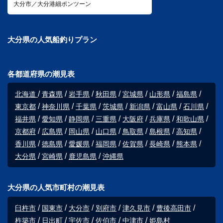
大分市／大分港細ポンツーン
大分県の人気船釣りプラン
各都道府県の潮見表
北海道
青森県
岩手県
秋田県
宮城県
山形県
福島県
東京都
神奈川県
千葉県
茨城県
新潟県
富山県
石川県
福井県
愛知県
静岡県
三重県
大阪府
兵庫県
和歌山県
京都府
広島県
岡山県
山口県
鳥取県
島根県
高知県
香川県
徳島県
愛媛県
福岡県
佐賀県
長崎県
熊本県
大分県
宮崎県
鹿児島県
沖縄県
大分県の人気市町村の潮見表
臼杵市
国東市
大分市
別府市
津久見市
豊後高田市
杵築市
日出町
宇佐市
佐伯市
中津市
姫島村