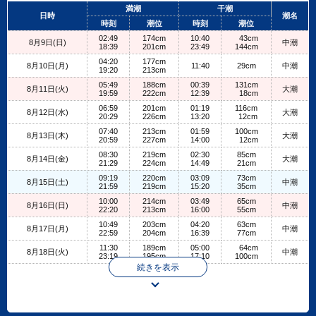
+
満潮
干潮
日時
潮名
−
時刻
潮位
時刻
潮位
02:49
174cm
10:40
43cm
8月9日(日)
中潮
18:39
201cm
23:49
144cm
04:20
177cm
8月10日(月)
11:40
29cm
中潮
19:20
213cm
05:49
188cm
00:39
131cm
8月11日(火)
大潮
19:59
222cm
12:39
18cm
06:59
201cm
01:19
116cm
8月12日(水)
大潮
20:29
226cm
13:20
12cm
07:40
213cm
01:59
100cm
8月13日(木)
大潮
20:59
227cm
14:00
12cm
08:30
219cm
02:30
85cm
8月14日(金)
大潮
21:29
224cm
14:49
21cm
09:19
220cm
03:09
73cm
8月15日(土)
中潮
21:59
219cm
15:20
35cm
10:00
214cm
03:49
65cm
8月16日(日)
中潮
22:20
213cm
16:00
55cm
10:49
203cm
04:20
63cm
8月17日(月)
中潮
22:59
204cm
16:39
77cm
11:30
189cm
05:00
64cm
8月18日(火)
中潮
23:19
195cm
17:10
100cm
続きを表示