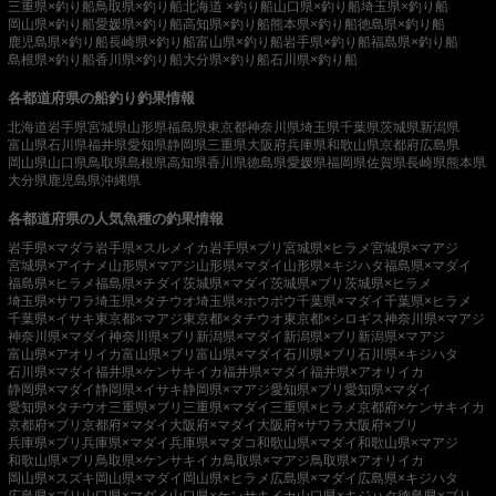
三重県×釣り船
鳥取県×釣り船
北海道 ×釣り船
山口県×釣り船
埼玉県×釣り船
岡山県×釣り船
愛媛県×釣り船
高知県×釣り船
熊本県×釣り船
徳島県×釣り船
鹿児島県×釣り船
長崎県×釣り船
富山県×釣り船
岩手県×釣り船
福島県×釣り船
島根県×釣り船
香川県×釣り船
大分県×釣り船
石川県×釣り船
各都道府県の船釣り釣果情報
北海道
岩手県
宮城県
山形県
福島県
東京都
神奈川県
埼玉県
千葉県
茨城県
新潟県
富山県
石川県
福井県
愛知県
静岡県
三重県
大阪府
兵庫県
和歌山県
京都府
広島県
岡山県
山口県
鳥取県
島根県
高知県
香川県
徳島県
愛媛県
福岡県
佐賀県
長崎県
熊本県
大分県
鹿児島県
沖縄県
各都道府県の人気魚種の釣果情報
岩手県×マダラ
岩手県×スルメイカ
岩手県×ブリ
宮城県×ヒラメ
宮城県×マアジ
宮城県×アイナメ
山形県×マアジ
山形県×マダイ
山形県×キジハタ
福島県×マダイ
福島県×ヒラメ
福島県×チダイ
茨城県×マダイ
茨城県×ブリ
茨城県×ヒラメ
埼玉県×サワラ
埼玉県×タチウオ
埼玉県×ホウボウ
千葉県×マダイ
千葉県×ヒラメ
千葉県×イサキ
東京都×マアジ
東京都×タチウオ
東京都×シロギス
神奈川県×マアジ
神奈川県×マダイ
神奈川県×ブリ
新潟県×マダイ
新潟県×ブリ
新潟県×マアジ
富山県×アオリイカ
富山県×ブリ
富山県×マダイ
石川県×ブリ
石川県×キジハタ
石川県×マダイ
福井県×ケンサキイカ
福井県×マダイ
福井県×アオリイカ
静岡県×マダイ
静岡県×イサキ
静岡県×マアジ
愛知県×ブリ
愛知県×マダイ
愛知県×タチウオ
三重県×ブリ
三重県×マダイ
三重県×ヒラメ
京都府×ケンサキイカ
京都府×ブリ
京都府×マダイ
大阪府×マダイ
大阪府×サワラ
大阪府×ブリ
兵庫県×ブリ
兵庫県×マダイ
兵庫県×マダコ
和歌山県×マダイ
和歌山県×マアジ
和歌山県×ブリ
鳥取県×ケンサキイカ
鳥取県×マアジ
鳥取県×アオリイカ
岡山県×スズキ
岡山県×マダイ
岡山県×ヒラメ
広島県×マダイ
広島県×キジハタ
広島県×ブリ
山口県×マダイ
山口県×ケンサキイカ
山口県×キジハタ
徳島県×ブリ