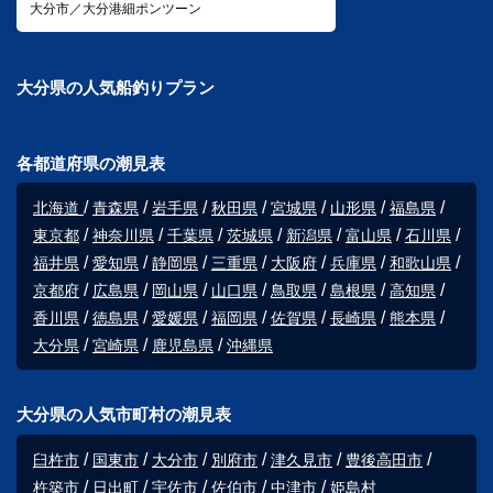
大分市／大分港細ポンツーン
大分県の人気船釣りプラン
各都道府県の潮見表
北海道
青森県
岩手県
秋田県
宮城県
山形県
福島県
東京都
神奈川県
千葉県
茨城県
新潟県
富山県
石川県
福井県
愛知県
静岡県
三重県
大阪府
兵庫県
和歌山県
京都府
広島県
岡山県
山口県
鳥取県
島根県
高知県
香川県
徳島県
愛媛県
福岡県
佐賀県
長崎県
熊本県
大分県
宮崎県
鹿児島県
沖縄県
大分県の人気市町村の潮見表
臼杵市
国東市
大分市
別府市
津久見市
豊後高田市
杵築市
日出町
宇佐市
佐伯市
中津市
姫島村