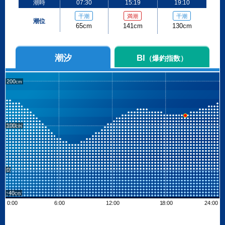
潮時
07:30
15:19
19:10
干潮
満潮
干潮
潮位
65cm
141cm
130cm
潮汐
BI
（爆釣指数）
200
100
0
-40
0:00
6:00
12:00
18:00
24:00
Leaflet
| ©
OpenStreetMap contributors