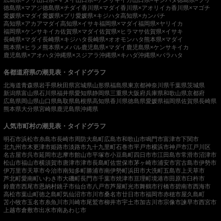
徳島県×マアジ
徳島県×チダイ
香川県×マダイ
香川県×アオリイカ
香川県×マゴチ
愛媛県×マダイ
愛媛県×ブリ
愛媛県×キジハタ
高知県×カンパチ
高知県×アカアマダイ
高知県×イサキ
福岡県×マダイ
福岡県×ヤリイカ
福岡県×ケンサキイカ
佐賀県×マダイ
佐賀県×ヒラマサ
佐賀県×イサキ
長崎県×マダイ
長崎県×キジハタ
長崎県×オオモンハタ
熊本県×マダイ
熊本県×ヒラメ
熊本県×メバル
鹿児島県×マダイ
鹿児島県×ケンサキイカ
鹿児島県×アオハタ
沖縄県×スジアラ
沖縄県×キハダ
沖縄県×バラハタ
各都道府県の潮見表・タイドグラフ
北海道
青森県
岩手県
秋田県
宮城県
山形県
福島県
東京都
神奈川県
千葉県
茨城県
新潟県
富山県
石川県
福井県
愛知県
静岡県
三重県
大阪府
兵庫県
和歌山県
京都府
広島県
岡山県
山口県
鳥取県
島根県
高知県
香川県
徳島県
愛媛県
福岡県
佐賀県
長崎県
熊本県
大分県
宮崎県
鹿児島県
沖縄県
人気市町村の潮見表・タイドグラフ
明石市
浜松市
糸島市
長崎市
周防大島町
広島市
和歌山市
鳴門市
富津市
下関市
北九州市
木更津市
姫路市
淡路市
九十九里町
石巻市
平戸市
横浜市
神戸市
江戸川区
名古屋市
呉市
延岡市
志摩市
館山市
平塚市
小豆島町
四日市市
江田島市
常滑市
沼津市
松山市
福山市
横須賀市
唐津市
津市
長島町
佐世保市
茅ヶ崎市
浦安市
宮古島市
伊勢市
伊万里市
天草市
今治市
南知多町
勝浦市
南伊勢町
浜田市
大洗町
五島市
上天草市
芦北町
愛南町
いわき市
大磯町
長門市
千葉市
焼津市
亘理町
境港市
田原市
臼杵市
鈴鹿市
西尾市
恩納村
銚子市
仙台市
八戸市
芦屋町
光市
舞鶴市
行橋市
碧南市
西海市
高松市
葉山町
徳之島町
気仙沼市
市川市
桑名市
廿日市市
福岡市
赤穂市
屋久島町
苫小牧市
玉名市
糸魚川市
川崎市
尾鷲市
柳井市
宇土市
加古川市
宗像市
諫早市
西宮市
上越市
倉敷市
出水市
南あわじ市