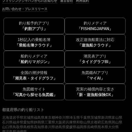
フィッシングジャパンからのお知らせ
運営会社
利用規約
お問い合わせ・プレスリリース
釣り船予約アプリ
釣りメディア
「釣割アプリ」
「FISHINGJAPAN」
1秒記入の乗船名簿
改正遊漁船業法に対応
「乗船名簿クラウド」
「遊漁船クラウド」
船釣りメディア
潮見表アプリ
「船釣りマガジン」
「タイドグラフBI」
全国の潮汐情報
魚図鑑AIアプリ
「潮見表・タイドグラフ」
「マイAI」
魚図鑑サイト
充実の補償内容と安さ
「写真から探せる魚図鑑」
「新・遊漁船保険DX」
都道府県の釣り船リスト
北海道
岩手県
宮城県
福島県
東京都
神奈川県
埼玉県
千葉県
茨城県
新潟県
富山県
石川県
福井県
愛知県
静岡県
三重県
大阪府
兵庫県
和歌山県
京都府
広島県
岡山県
山口県
鳥取県
島根県
高知県
香川県
徳島県
愛媛県
福岡県
長崎県
熊本県
大分県
鹿児島県
沖縄県