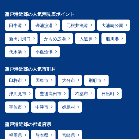
蒲戸港近郊の人気潮見表ポイント
田牛港
礫浦漁港
元根井漁港
大浦崎公園
新田川河口
かもめ広場
入道鼻
船川港
伏木港
小島漁港
蒲戸港近郊の人気市町村
臼杵市
国東市
大分市
別府市
津久見市
豊後高田市
杵築市
日出町
宇佐市
中津市
姫島村
蒲戸港近郊の都道府県
福岡県
熊本県
宮崎県