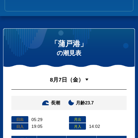
「蒲戸港」
の潮見表
長潮
月齢23.7
05:29
日出
月出
19:05
14:02
日入
月入