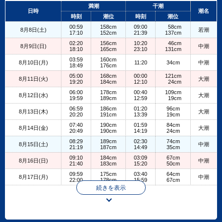
+
満潮
干潮
日時
潮名
−
時刻
潮位
時刻
潮位
00:59
158cm
09:00
58cm
8月8日(土)
若潮
17:10
152cm
21:39
137cm
02:20
156cm
10:20
46cm
8月9日(日)
中潮
18:10
165cm
23:10
131cm
03:59
160cm
8月10日(月)
11:20
34cm
中潮
18:49
176cm
05:00
168cm
00:00
121cm
8月11日(火)
大潮
19:20
184cm
12:10
24cm
06:00
178cm
00:40
109cm
8月12日(水)
大潮
19:59
189cm
12:59
19cm
06:59
186cm
01:20
96cm
8月13日(木)
大潮
20:20
191cm
13:39
19cm
07:40
190cm
01:59
84cm
8月14日(金)
大潮
20:49
190cm
14:19
24cm
08:29
189cm
02:30
74cm
8月15日(土)
中潮
21:19
187cm
14:49
35cm
09:10
184cm
03:09
67cm
8月16日(日)
中潮
21:40
183cm
15:20
50cm
09:59
175cm
03:40
64cm
8月17日(月)
中潮
22:00
178cm
15:59
67cm
続きを表示