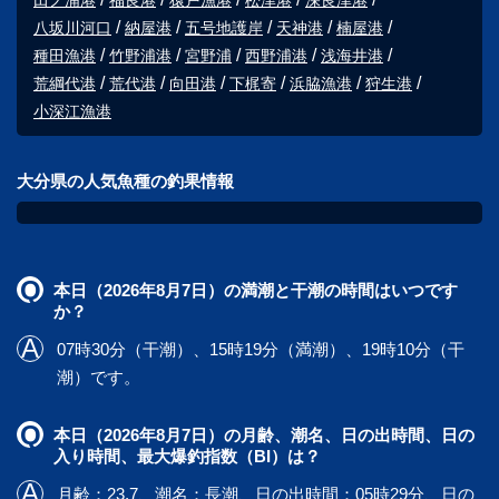
田ノ浦港
福良港
猿戸漁港
松津港
深良津港
八坂川河口
納屋港
五号地護岸
天神港
楠屋港
種田漁港
竹野浦港
宮野浦
西野浦港
浅海井港
荒綱代港
荒代港
向田港
下梶寄
浜脇漁港
狩生港
小深江漁港
大分県の人気魚種の釣果情報
本日（2026年8月7日）の満潮と干潮の時間はいつです
か？
07時30分（干潮）、15時19分（満潮）、19時10分（干
潮）です。
本日（2026年8月7日）の月齢、潮名、日の出時間、日の
入り時間、最大爆釣指数（BI）は？
月齢：23.7、潮名：長潮、日の出時間：05時29分、日の