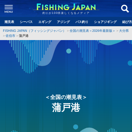
釣りが100倍楽しくなるメディア
潮見表
シーバス
エギング
アジング
バス釣り
ショアジギング
結び方
FISHING JAPAN（フィッシングジャパン）
全国の潮見表＜2026年最新版＞
大分県
佐伯市
蒲戸港
＜全国の潮見表＞
蒲戸港