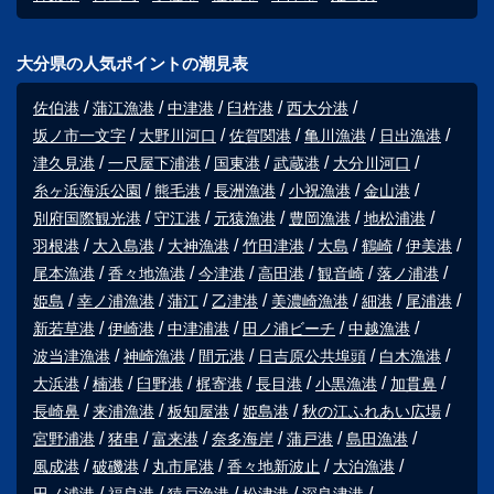
大分県の人気ポイントの潮見表
佐伯港
蒲江漁港
中津港
臼杵港
西大分港
坂ノ市一文字
大野川河口
佐賀関港
亀川漁港
日出漁港
津久見港
一尺屋下浦港
国東港
武蔵港
大分川河口
糸ヶ浜海浜公園
熊毛港
長洲漁港
小祝漁港
金山港
別府国際観光港
守江港
元猿漁港
豊岡漁港
地松浦港
羽根港
大入島港
大神漁港
竹田津港
大島
鶴崎
伊美港
尾本漁港
香々地漁港
今津港
高田港
観音崎
落ノ浦港
姫島
幸ノ浦漁港
蒲江
乙津港
美濃崎漁港
細港
尾浦港
新若草港
伊崎港
中津浦港
田ノ浦ビーチ
中越漁港
波当津漁港
神崎漁港
間元港
日吉原公共埠頭
白木漁港
大浜港
楠港
臼野港
梶寄港
長目港
小黒漁港
加貫鼻
長崎鼻
来浦漁港
板知屋港
姫島港
秋の江ふれあい広場
宮野浦港
猪串
富来港
奈多海岸
蒲戸港
島田漁港
風成港
破磯港
丸市尾港
香々地新波止
大泊漁港