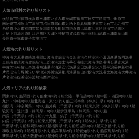
人気市町村の釣り船リスト
横須賀市
宗像市
横浜市
三浦市
いすみ市
鹿嶋市
鴨川市
日立市
勝浦市
小田原市
南房総市
和歌山市
富津市
沼津市
館山市
足柄下郡真鶴町
伊東市
明石市
北九州市
糸島市
小浜市
福岡市
知多郡南知多町
旭市
鎌倉市
広島市
江東区
熱海市
品川区
足柄下郡湯河原町
江戸川区
大田区
神栖市
賀茂郡南伊豆町
山武市
三浦郡葉山町
長岡市
平塚市
銚子市
境港市
人気港の釣り船リスト
神湊港
大原港
鐘崎漁港
間口漁港
鹿嶋旧港
金沢漁港
久慈漁港
小田原新港
飯岡漁港
真鶴港
腰越漁港
鹿嶋新港
上総湊港
加太港
手石港
岐志漁港
佐島港
明石港
走水港
宇佐美港
松輪江奈漁港
福浦港
寺泊港
乙浜漁港
金田漁港
金沢八景平潟
長井新宿港
片貝旧港
市堀川沿い
平潟港
外川漁港
那珂湊港
葉山鐙摺港
大洗港
太海漁港
大井漁港
片名漁港
姪浜漁港
波崎港
西津漁港
人気エリアの釣り船検索
関東×釣り船
関西×釣り船
東海×釣り船
北陸・甲信越×釣り船
中国・四国×釣り船
九州・沖縄×釣り船
北海道・東北×釣り船
三浦半島（神奈川県）×釣り船
相模湾（神奈川県）×釣り船
外房（千葉県）×釣り船
東京湾（神奈川県）×釣り船
駿河湾・遠州灘（静岡県）×釣り船
伊豆半島（静岡県）×釣り船
南房（千葉県）×釣り船
九十九里・銚子（千葉県）×釣り船
内房（千葉県）×釣り船
東京湾奥（千葉県）×釣り船
神奈川県×釣り船
千葉県×釣り船
静岡県×釣り船
福岡県×釣り船
茨城県×釣り船
東京都×釣り船
和歌山県×釣り船
福井県×釣り船
兵庫県×釣り船
愛知県×釣り船
広島県×釣り船
新潟県×釣り船
大阪府×釣り船
沖縄県×釣り船
京都府×釣り船
宮城県×釣り船