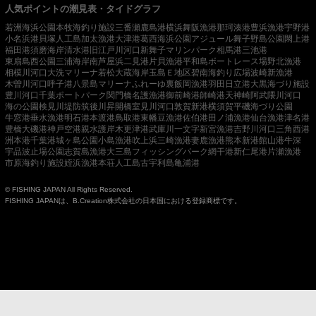
人気ポイントの潮見表・タイドグラフ
若洲海浜公園
本牧海釣り施設
三番瀬
鹿島港
横浜
舞阪漁港
那珂湊港
豊浜漁港
宇野港
小名浜港
貝塚人工島
加太漁港
大津港
葛西海浜公園
アジュール舞子
野島公園
閖上港
福田港
須磨海岸
清水港
旧江戸川河口
新舞子マリンパーク
相馬港
三池港
東扇島西公園
三浦海岸
南芦屋浜
二見港
片貝漁港
平和島ボートレース場
野北漁港
相模川河口
大洗マリーナ
若松
大蔵海岸
玉島Ｅ地区
碧南海釣り広場
波崎新漁港
木曽川河口
呼子港
八景島マリーナ
ふれーゆ裏
飯岡漁港
羽田
日立港
大黒海づり施設
豊川河口
千葉ポートパーク
関門橋
名護漁港
御前崎港
師崎港
天神崎
阿武隈川河口
海の公園
検見川堤防
筑後川昇開橋
室見川河口
敦賀新港
横須賀
平磯海づり公園
牛窓港
垂水漁港
明石港
本渡港
鳥取港
東幡豆漁港
佐伯港
田ノ浦漁港
仙台漁港
津名港
豊橋
大磯港
神戸空港親水護岸
木更津港
武庫川一文字
新宮漁港
吉野川河口
三角西港
洲本港
千葉港
城ヶ島公園
小島漁港
吹上浜
三崎漁港
妻鹿漁港
熊本新港
館山港
牛深
宇品波止場公園
志賀島漁港
大三島フィッシングパーク
網干港
新仁尾港
片瀬漁港
市原海釣り施設
姪浜漁港
本荘人工島
古宇利島
亀浦港
© FISHING JAPAN All Rights Reserved.
FISHING JAPANは、B.Creation株式会社の日本国における登録商標です。