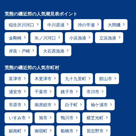
荒熊の磯近郊の人気潮見表ポイント
稲生沢川河口
中川原浦
沖の平瀬
大間磯
金剛崎
矢ノ川河口
小浜漁港
立浜漁港
岸良・戸崎
大石原漁港
荒熊の磯近郊の人気市町村
富津市
木更津市
九十九里町
館山市
浦安市
千葉市
銚子市
市川市
市原市
南房総市
白子町
袖ケ浦市
いすみ市
旭市
鴨川市
横芝光町
鋸南町
御宿町
船橋市
習志野市