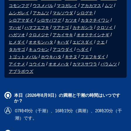
コモンフグ
ウスメバル
マコガレイ
アカカマス
ムツ
ムシガレイ
アカムツ
マルソウダ
シログチ
シロアマダイ
シロサバフグ
カツオ
カタクチイワシ
マハゼ
ハマフエフキ
マアナゴ
カナガシラ
クロソイ
ハガツオ
クロメジナ
アカイサキ
オオクチイシナギ
ヒメダイ
オオモンハタ
キハダ
エビスダイ
クエ
タカサゴ
キュウセン
アコウダイ
ヘダイ
トゴットメバル
ホウキハタ
キチヌ
フエフキダイ
アイナメ
コウイカ
オオメハタ
カマスサワラ
バラムツ
アブラボウズ
本日（2026年8月9日）の満潮と干潮の時間はいつです
か？
07時49分（干潮）、16時19分（満潮）、20時20分（干
潮）です。