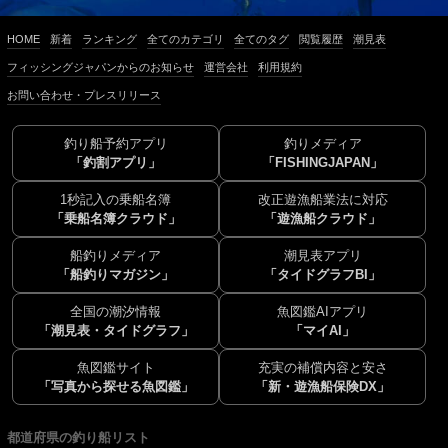
HOME
新着
ランキング
全てのカテゴリ
全てのタグ
閲覧履歴
潮見表
フィッシングジャパンからのお知らせ
運営会社
利用規約
お問い合わせ・プレスリリース
釣り船予約アプリ
釣りメディア
「釣割アプリ」
「FISHINGJAPAN」
1秒記入の乗船名簿
改正遊漁船業法に対応
「乗船名簿クラウド」
「遊漁船クラウド」
船釣りメディア
潮見表アプリ
「船釣りマガジン」
「タイドグラフBI」
全国の潮汐情報
魚図鑑AIアプリ
「潮見表・タイドグラフ」
「マイAI」
魚図鑑サイト
充実の補償内容と安さ
「写真から探せる魚図鑑」
「新・遊漁船保険DX」
都道府県の釣り船リスト