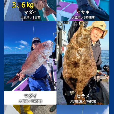
マダイ
イサキ
1
6
大原港／
日前
大原港／
時間前
マダイ
ヒラメ
7
7
大原港／
時間前
片貝旧港／
時間前