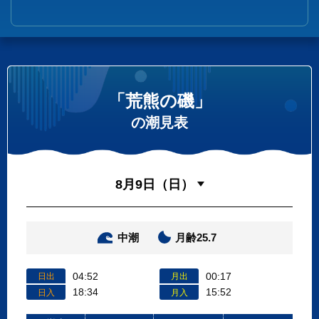
「荒熊の磯」
の潮見表
中潮
月齢25.7
04:52
00:17
日出
月出
18:34
15:52
日入
月入