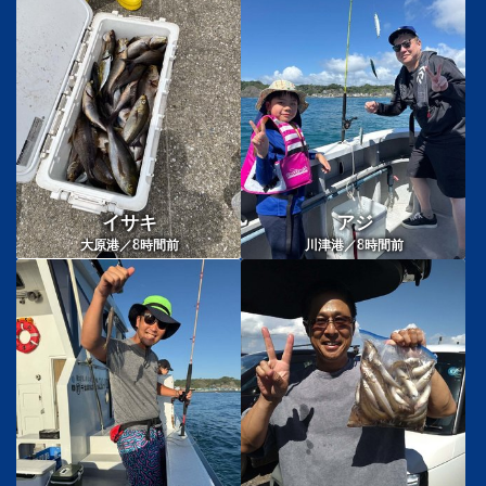
イサキ
アジ
8
8
大原港／
時間前
川津港／
時間前