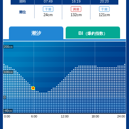
潮時
07:49
16:19
20:20
干潮
満潮
干潮
潮位
24cm
132cm
121cm
潮汐
BI
（爆釣指数）
200
100
0
-40
0:00
6:00
12:00
18:00
24:00
Leaflet
| ©
OpenStreetMap contributors