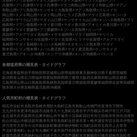
京都府×ブリ
京都府×マダイ
大阪府×マダイ
大阪府×サワラ
大阪府×ブリ
兵庫県×ブリ
兵庫県×マダイ
兵庫県×マダコ
和歌山県×マダイ
和歌山県×マアジ
和歌山県×ブリ
鳥取県×ケンサキイカ
鳥取県×マアジ
鳥取県×スルメイカ
岡山県×スズキ
岡山県×マダイ
岡山県×ヒラメ
広島県×マダイ
広島県×キジハタ
広島県×サワラ
山口県×マダイ
山口県×ケンサキイカ
山口県×キジハタ
徳島県×ブリ
徳島県×マアジ
徳島県×チダイ
香川県×マダイ
香川県×アオリイカ
香川県×マゴチ
愛媛県×マダイ
愛媛県×ブリ
愛媛県×キジハタ
高知県×カンパチ
高知県×アカアマダイ
高知県×イサキ
福岡県×マダイ
福岡県×ヤリイカ
福岡県×ケンサキイカ
佐賀県×マダイ
佐賀県×ヒラマサ
佐賀県×アカアマダイ
長崎県×マダイ
長崎県×キジハタ
長崎県×オオモンハタ
熊本県×マダイ
熊本県×ヒラメ
熊本県×メバル
鹿児島県×マダイ
鹿児島県×ケンサキイカ
鹿児島県×アオハタ
沖縄県×スジアラ
沖縄県×キハダ
沖縄県×バラハタ
各都道府県の潮見表・タイドグラフ
北海道
青森県
岩手県
秋田県
宮城県
山形県
福島県
東京都
神奈川県
千葉県
茨城県
新潟県
富山県
石川県
福井県
愛知県
静岡県
三重県
大阪府
兵庫県
和歌山県
京都府
広島県
岡山県
山口県
鳥取県
島根県
高知県
香川県
徳島県
愛媛県
福岡県
佐賀県
長崎県
熊本県
大分県
宮崎県
鹿児島県
沖縄県
人気市町村の潮見表・タイドグラフ
明石市
浜松市
糸島市
長崎市
周防大島町
広島市
和歌山市
鳴門市
富津市
下関市
北九州市
木更津市
姫路市
淡路市
九十九里町
石巻市
平戸市
横浜市
神戸市
江戸川区
名古屋市
呉市
延岡市
志摩市
館山市
平塚市
小豆島町
四日市市
江田島市
常滑市
沼津市
松山市
福山市
横須賀市
唐津市
津市
長島町
佐世保市
茅ヶ崎市
浦安市
宮古島市
伊勢市
伊万里市
天草市
今治市
南知多町
勝浦市
南伊勢町
大洗町
浜田市
五島市
上天草市
芦北町
愛南町
いわき市
大磯町
千葉市
長門市
焼津市
亘理町
境港市
田原市
臼杵市
鈴鹿市
西尾市
恩納村
仙台市
銚子市
八戸市
芦屋町
光市
舞鶴市
行橋市
碧南市
高松市