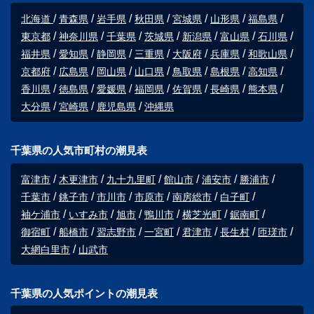
北海道
青森県
岩手県
秋田県
宮城県
山形県
福島県
東京都
神奈川県
千葉県
茨城県
新潟県
富山県
石川県
福井県
愛知県
静岡県
三重県
大阪府
兵庫県
和歌山県
京都府
広島県
岡山県
山口県
鳥取県
島根県
高知県
香川県
徳島県
愛媛県
福岡県
佐賀県
長崎県
熊本県
大分県
宮崎県
鹿児島県
沖縄県
千葉県の人気市町村の潮見表
富津市
木更津市
九十九里町
館山市
浦安市
勝浦市
千葉市
銚子市
市川市
市原市
南房総市
白子町
袖ケ浦市
いすみ市
旭市
鴨川市
横芝光町
鋸南町
御宿町
船橋市
習志野市
一宮町
君津市
長生村
匝瑳市
大網白里市
山武市
千葉県の人気ポイントの潮見表