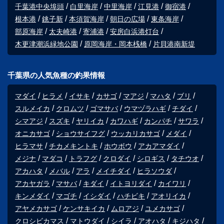
千葉港中央埠頭
白里海岸
中里海岸
江見港
御宿港
根本港
銚子新
本須賀海岸
朝日の広場
東条海岸
部原海岸
太夫崎港
寄浦港
安房白浜港灯台
木更津潮浜緑地公園
原岡海岸・岡本桟橋
片貝港南新堤
千葉県の人気魚種の釣果情報
マダイ
ヒラメ
イサキ
カサゴ
マアジ
マハタ
ブリ
スルメイカ
クロムツ
ゴマサバ
ウマヅラハギ
チダイ
シマアジ
スズキ
ヤリイカ
カワハギ
カンパチ
サワラ
オニカサゴ
ショウサイフグ
ウッカリカサゴ
メダイ
ヒラマサ
チカメキントキ
ホウボウ
アカアマダイ
メジナ
マダコ
トラフグ
クロダイ
シロギス
タチウオ
アカハタ
メバル
アラ
メイチダイ
ヒラソウダ
アカヤガラ
マサバ
キダイ
イトヨリダイ
カイワリ
キンメダイ
マゴチ
イシダイ
ハチビキ
アオリイカ
アヤメカサゴ
ケンサキイカ
ムロアジ
ユメカサゴ
クロシビカマス
マトウダイ
シイラ
アオハタ
キジハタ