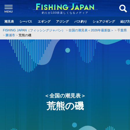
釣りが100倍楽しくなるメディア
潮見表
シーバス
エギング
アジング
バス釣り
ショアジギング
結び方
FISHING JAPAN（フィッシングジャパン）
全国の潮見表＜2026年最新版＞
千葉県
勝浦市
荒熊の磯
＜全国の潮見表＞
荒熊の磯