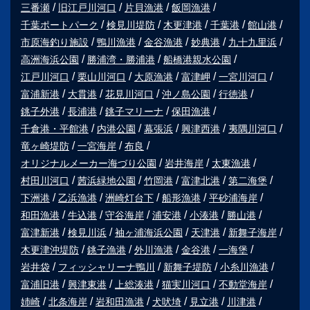
三番瀬
旧江戸川河口
片貝漁港
飯岡漁港
千葉ポートパーク
検見川堤防
木更津港
千葉港
館山港
市原海釣り施設
鴨川漁港
金谷漁港
妙典港
九十九里浜
高洲海浜公園
勝浦湾・勝浦港
船橋港親水公園
江戸川河口
栗山川河口
大原漁港
富津岬
一宮川河口
富浦新港
大貫港
花見川河口
沖ノ島公園
行徳港
銚子外港
長浦港
銚子マリーナ
保田漁港
千倉港・平館港
内港公園
幕張浜
興津西港
夷隅川河口
竜ヶ崎堤防
一宮海岸
布良
オリジナルメーカー海づり公園
岩井海岸
太東漁港
村田川河口
茜浜緑地公園
竹岡港
富津北港
第二海堡
下洲港
乙浜漁港
洲崎灯台下
船形漁港
平砂浦海岸
和田漁港
牛込港
守谷海岸
浦安港
小湊港
勝山港
富津新港
検見川浜
袖ヶ浦海浜公園
天津港
新舞子海岸
木更津沖堤防
銚子漁港
外川漁港
金谷港
一海堡
岩井袋
フィッシャリーナ鴨川
新舞子堤防
小糸川漁港
富浦旧港
興津東港
上総湊港
猫実川河口
不動堂海岸
姉崎
北条海岸
岩和田漁港
犬吠埼
見立港
川津港