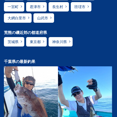
一宮町
君津市
長生村
匝瑳市
大網白里市
山武市
荒熊の磯近郊の都道府県
茨城県
東京都
神奈川県
千葉県の最新釣果