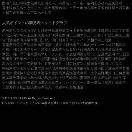
西海市
葉山町
徳之島町
気仙沼市
市川市
桑名市
廿日市市
福岡市
赤穂市
屋久島町
苫小牧市
玉名市
糸魚川市
川崎市
尾鷲市
柳井市
宇土市
加古川市
宗像市
諫早市
西宮市
上越市
倉敷市
出水市
南あわじ市
人気ポイントの潮見表・タイドグラフ
若洲海浜公園
本牧海釣り施設
三番瀬
鹿島港
横浜
舞阪漁港
那珂湊港
豊浜漁港
宇野港
小名浜港
貝塚人工島
加太漁港
大津港
葛西海浜公園
アジュール舞子
野島公園
閖上港
福田港
須磨海岸
清水港
旧江戸川河口
新舞子マリンパーク
相馬港
三池港
東扇島西公園
三浦海岸
南芦屋浜
二見港
片貝漁港
平和島ボートレース場
野北漁港
相模川河口
大洗マリーナ
若松
大蔵海岸
玉島Ｅ地区
碧南海釣り広場
波崎新漁港
木曽川河口
呼子港
八景島マリーナ
ふれーゆ裏
飯岡漁港
羽田
日立港
大黒海づり施設
豊川河口
千葉ポートパーク
関門橋
名護漁港
御前崎港
師崎港
阿武隈川河口
天神崎
海の公園
検見川堤防
筑後川昇開橋
室見川河口
敦賀新港
横須賀
平磯海づり公園
牛窓港
垂水漁港
明石港
本渡港
鳥取港
東幡豆漁港
佐伯港
仙台漁港
田ノ浦漁港
津名港
豊橋
大磯港
神戸空港親水護岸
木更津港
新宮漁港
武庫川一文字
吉野川河口
三角西港
洲本港
千葉港
城ヶ島公園
小島漁港
吹上浜
三崎漁港
妻鹿漁港
熊本新港
館山港
牛深
宇品波止場公園
志賀島漁港
大三島フィッシングパーク
網干港
新仁尾港
片瀬漁港
市原海釣り施設
姪浜漁港
本荘人工島
古宇利島
亀浦港
© FISHING JAPAN All Rights Reserved.
FISHING JAPANは、B.Creation株式会社の日本国における登録商標です。