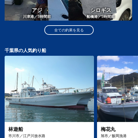
アジ
シロギス
9
9
川津港／
時間前
船橋港／
時間前
全ての釣果を見る
千葉県の人気釣り船
林遊船
梅花丸
市川市／江戸川放水路
旭市／飯岡漁港