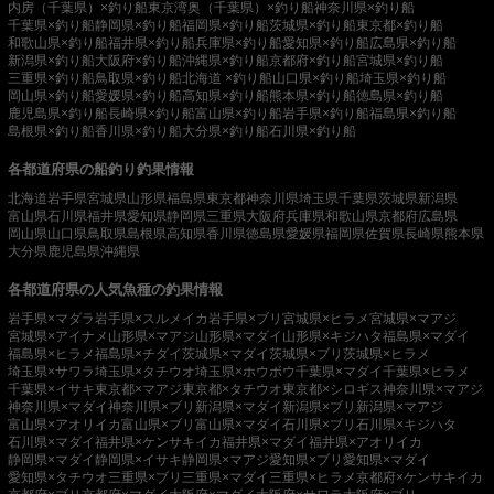
内房（千葉県）×釣り船
東京湾奥（千葉県）×釣り船
神奈川県×釣り船
千葉県×釣り船
静岡県×釣り船
福岡県×釣り船
茨城県×釣り船
東京都×釣り船
和歌山県×釣り船
福井県×釣り船
兵庫県×釣り船
愛知県×釣り船
広島県×釣り船
新潟県×釣り船
大阪府×釣り船
沖縄県×釣り船
京都府×釣り船
宮城県×釣り船
三重県×釣り船
鳥取県×釣り船
北海道 ×釣り船
山口県×釣り船
埼玉県×釣り船
岡山県×釣り船
愛媛県×釣り船
高知県×釣り船
熊本県×釣り船
徳島県×釣り船
鹿児島県×釣り船
長崎県×釣り船
富山県×釣り船
岩手県×釣り船
福島県×釣り船
島根県×釣り船
香川県×釣り船
大分県×釣り船
石川県×釣り船
各都道府県の船釣り釣果情報
北海道
岩手県
宮城県
山形県
福島県
東京都
神奈川県
埼玉県
千葉県
茨城県
新潟県
富山県
石川県
福井県
愛知県
静岡県
三重県
大阪府
兵庫県
和歌山県
京都府
広島県
岡山県
山口県
鳥取県
島根県
高知県
香川県
徳島県
愛媛県
福岡県
佐賀県
長崎県
熊本県
大分県
鹿児島県
沖縄県
各都道府県の人気魚種の釣果情報
岩手県×マダラ
岩手県×スルメイカ
岩手県×ブリ
宮城県×ヒラメ
宮城県×マアジ
宮城県×アイナメ
山形県×マアジ
山形県×マダイ
山形県×キジハタ
福島県×マダイ
福島県×ヒラメ
福島県×チダイ
茨城県×マダイ
茨城県×ブリ
茨城県×ヒラメ
埼玉県×サワラ
埼玉県×タチウオ
埼玉県×ホウボウ
千葉県×マダイ
千葉県×ヒラメ
千葉県×イサキ
東京都×マアジ
東京都×タチウオ
東京都×シロギス
神奈川県×マアジ
神奈川県×マダイ
神奈川県×ブリ
新潟県×マダイ
新潟県×ブリ
新潟県×マアジ
富山県×アオリイカ
富山県×ブリ
富山県×マダイ
石川県×ブリ
石川県×キジハタ
石川県×マダイ
福井県×ケンサキイカ
福井県×マダイ
福井県×アオリイカ
静岡県×マダイ
静岡県×イサキ
静岡県×マアジ
愛知県×ブリ
愛知県×マダイ
愛知県×タチウオ
三重県×ブリ
三重県×マダイ
三重県×ヒラメ
京都府×ケンサキイカ