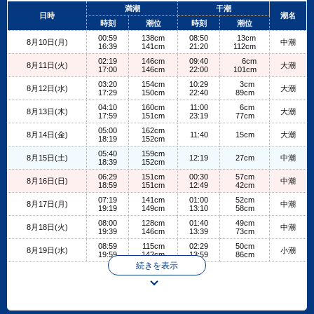
+
満潮
干潮
日時
潮名
−
時刻
潮位
時刻
潮位
00:59
138cm
08:50
13cm
8月10日(月)
中潮
16:39
141cm
21:20
112cm
02:19
146cm
09:40
6cm
8月11日(火)
大潮
17:00
146cm
22:00
101cm
03:20
154cm
10:29
3cm
8月12日(水)
大潮
17:29
150cm
22:40
89cm
04:10
160cm
11:00
6cm
8月13日(木)
大潮
17:59
151cm
23:19
77cm
05:00
162cm
8月14日(金)
11:40
15cm
大潮
18:19
152cm
05:40
159cm
8月15日(土)
12:19
27cm
中潮
18:39
152cm
06:29
151cm
00:30
57cm
8月16日(日)
中潮
18:59
151cm
12:49
42cm
07:19
141cm
01:00
52cm
8月17日(月)
中潮
19:19
149cm
13:10
58cm
08:00
128cm
01:40
49cm
8月18日(火)
中潮
19:39
146cm
13:39
73cm
08:59
115cm
02:29
50cm
8月19日(水)
小潮
19:59
142cm
13:59
86cm
続きを表示