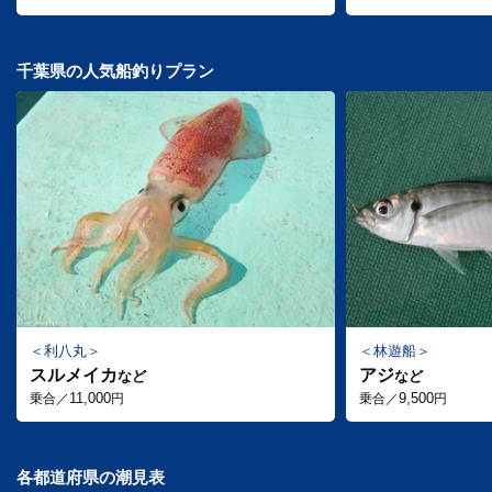
千葉県の人気船釣りプラン
利八丸
林遊船
スルメイカ
アジ
など
など
11,000
9,500
乗合／
円
乗合／
円
各都道府県の潮見表