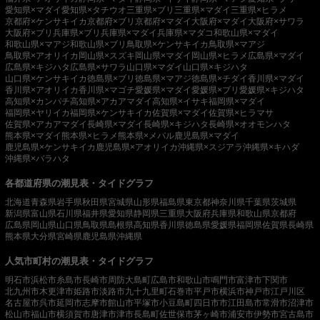
愛知県×マダイ
愛知県×タチウオ
三重県×ブリ
三重県×マダイ
三重県×ヒラメ
京都府×ケンサキイカ
京都府×ブリ
京都府×マダイ
大阪府×マダイ
大阪府×サワラ
大阪府×ブリ
兵庫県×ブリ
兵庫県×マダイ
兵庫県×マダコ
和歌山県×マダイ
和歌山県×マアジ
和歌山県×ブリ
鳥取県×ケンサキイカ
鳥取県×マアジ
鳥取県×アオリイカ
岡山県×スズキ
岡山県×マダイ
岡山県×ヒラメ
広島県×マダイ
広島県×キジハタ
広島県×サワラ
山口県×マダイ
山口県×キジハタ
山口県×ケンサキイカ
徳島県×ブリ
徳島県×マアジ
徳島県×チダイ
香川県×マダイ
香川県×アオリイカ
香川県×マゴチ
愛媛県×マダイ
愛媛県×ブリ
愛媛県×キジハタ
高知県×カンパチ
高知県×アカアマダイ
高知県×イサキ
福岡県×マダイ
福岡県×ヤリイカ
福岡県×ケンサキイカ
佐賀県×マダイ
佐賀県×ヒラマサ
佐賀県×アカアマダイ
長崎県×マダイ
長崎県×キジハタ
長崎県×オオモンハタ
熊本県×マダイ
熊本県×ヒラメ
熊本県×メバル
鹿児島県×マダイ
鹿児島県×ケンサキイカ
鹿児島県×アオリイカ
沖縄県×スジアラ
沖縄県×キハダ
沖縄県×バラハタ
各都道府県の潮見表・タイドグラフ
北海道
青森県
岩手県
秋田県
宮城県
山形県
福島県
東京都
神奈川県
千葉県
茨城県
新潟県
富山県
石川県
福井県
愛知県
静岡県
三重県
大阪府
兵庫県
和歌山県
京都府
広島県
岡山県
山口県
鳥取県
島根県
高知県
香川県
徳島県
愛媛県
福岡県
佐賀県
長崎県
熊本県
大分県
宮崎県
鹿児島県
沖縄県
人気市町村の潮見表・タイドグラフ
明石市
浜松市
糸島市
長崎市
周防大島町
広島市
和歌山市
鳴門市
富津市
下関市
北九州市
木更津市
姫路市
淡路市
九十九里町
石巻市
平戸市
横浜市
神戸市
江戸川区
名古屋市
呉市
延岡市
志摩市
館山市
平塚市
小豆島町
四日市市
江田島市
常滑市
沼津市
松山市
福山市
横須賀市
唐津市
津市
長島町
佐世保市
茅ヶ崎市
浦安市
伊勢市
宮古島市