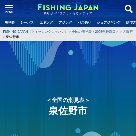
釣りが100倍楽しくなるメディア
潮見表
シーバス
エギング
アジング
バス釣り
ショアジギング
結び方
FISHING JAPAN（フィッシングジャパン）
全国の潮見表＜2026年最新版＞
大阪府
泉佐野市
＜全国の潮見表＞
泉佐野市