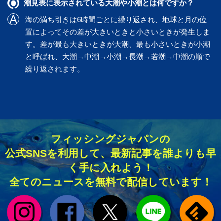
潮見表に表示されている大潮や小潮とは何ですか？
海の満ち引きは6時間ごとに繰り返され、地球と月の位
置によってその差が大きいときと小さいときが発生しま
す。差が最も大きいときが大潮、最も小さいときが小潮
と呼ばれ、大潮→中潮→小潮→長潮→若潮→中潮の順で
繰り返されます。
フィッシングジャパンの
公式SNSを利用して、最新記事を誰よりも早
く手に入れよう！
全てのニュースを無料で配信しています！