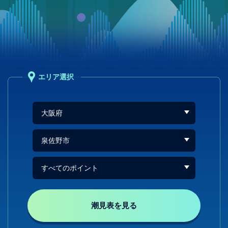
エリア選択
潮見表を見る