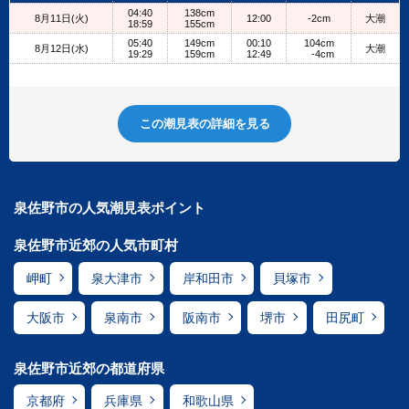
04:40
138cm
8月11日(火)
12:00
-2cm
大潮
18:59
155cm
05:40
149cm
00:10
104cm
8月12日(水)
大潮
19:29
159cm
12:49
-4cm
この潮見表の詳細を見る
泉佐野市の人気潮見表ポイント
泉佐野市近郊の人気市町村
岬町
泉大津市
岸和田市
貝塚市
大阪市
泉南市
阪南市
堺市
田尻町
泉佐野市近郊の都道府県
京都府
兵庫県
和歌山県