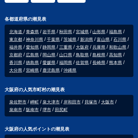
各都道府県の潮見表
北海道
青森県
岩手県
秋田県
宮城県
山形県
福島県
東京都
神奈川県
千葉県
茨城県
新潟県
富山県
石川県
福井県
愛知県
静岡県
三重県
大阪府
兵庫県
和歌山県
京都府
広島県
岡山県
山口県
鳥取県
島根県
高知県
香川県
徳島県
愛媛県
福岡県
佐賀県
長崎県
熊本県
大分県
宮崎県
鹿児島県
沖縄県
大阪府の人気市町村の潮見表
泉佐野市
岬町
泉大津市
岸和田市
貝塚市
大阪市
泉南市
阪南市
堺市
田尻町
大阪府の人気ポイントの潮見表