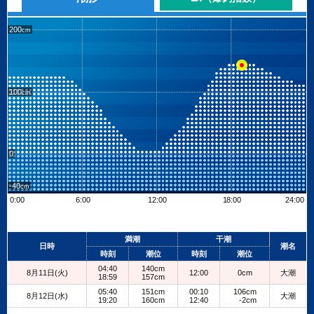
200
100
0
-40
0:00
6:00
12:00
18:00
24:00
Leaflet
| ©
OpenStreetMap contributors
+
満潮
干潮
日時
潮名
−
時刻
潮位
時刻
潮位
04:40
140cm
8月11日(火)
12:00
0cm
大潮
18:59
157cm
05:40
151cm
00:10
106cm
8月12日(水)
大潮
19:20
160cm
12:40
-2cm