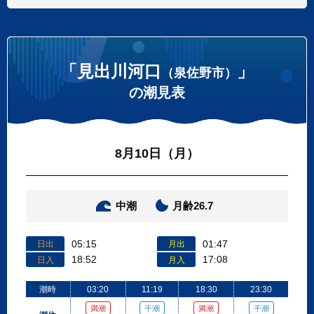
「見出川河口
」
（泉佐野市）
の潮見表
8月10日（月）
中潮
月齢26.7
05:15
01:47
日出
月出
18:52
17:08
日入
月入
潮時
03:20
11:19
18:30
23:30
満潮
干潮
満潮
干潮