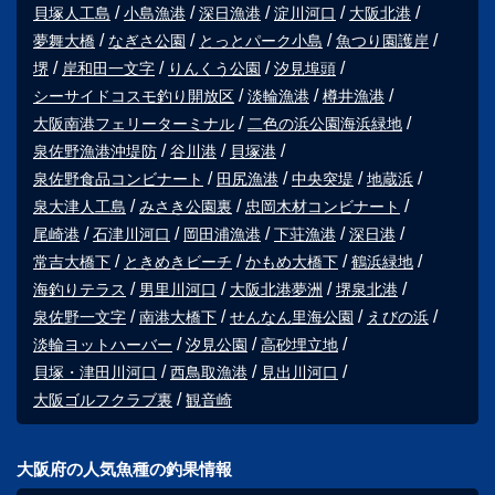
貝塚人工島
小島漁港
深日漁港
淀川河口
大阪北港
夢舞大橋
なぎさ公園
とっとパーク小島
魚つり園護岸
堺
岸和田一文字
りんくう公園
汐見埠頭
シーサイドコスモ釣り開放区
淡輪漁港
樽井漁港
大阪南港フェリーターミナル
二色の浜公園海浜緑地
泉佐野漁港沖堤防
谷川港
貝塚港
泉佐野食品コンビナート
田尻漁港
中央突堤
地蔵浜
泉大津人工島
みさき公園裏
忠岡木材コンビナート
尾崎港
石津川河口
岡田浦漁港
下荘漁港
深日港
常吉大橋下
ときめきビーチ
かもめ大橋下
鶴浜緑地
海釣りテラス
男里川河口
大阪北港夢洲
堺泉北港
泉佐野一文字
南港大橋下
せんなん里海公園
えびの浜
淡輪ヨットハーバー
汐見公園
高砂埋立地
貝塚・津田川河口
西鳥取漁港
見出川河口
大阪ゴルフクラブ裏
観音崎
大阪府の人気魚種の釣果情報