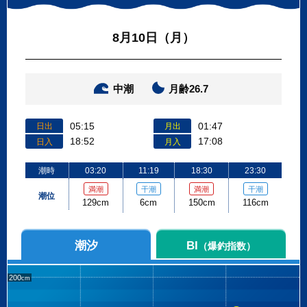
8月10日（月）
中潮
月齢26.7
05:15
01:47
日出
月出
18:52
17:08
日入
月入
潮時
03:20
11:19
18:30
23:30
満潮
干潮
満潮
干潮
潮位
129cm
6cm
150cm
116cm
潮汐
BI
（爆釣指数）
200