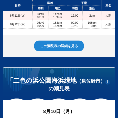
+
満潮
干潮
日時
潮名
−
時刻
潮位
時刻
潮位
04:40
142cm
8月11日(火)
12:00
2cm
大潮
18:59
159cm
05:40
153cm
00:09
108cm
8月12日(水)
大潮
19:20
162cm
12:40
0cm
この潮見表の詳細を見る
「二色の浜公園海浜緑地
」
（泉佐野市）
の潮見表
8月10日（月）