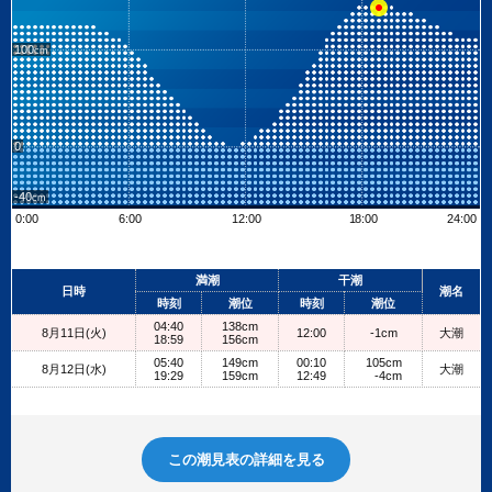
100
0
-40
0:00
6:00
12:00
18:00
24:00
Leaflet
| ©
OpenStreetMap contributors
+
満潮
干潮
日時
潮名
−
時刻
潮位
時刻
潮位
04:40
138cm
8月11日(火)
12:00
-1cm
大潮
18:59
156cm
05:40
149cm
00:10
105cm
8月12日(水)
大潮
19:29
159cm
12:49
-4cm
この潮見表の詳細を見る