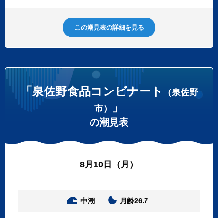
この潮見表の詳細を見る
「泉佐野食品コンビナート
（泉佐野
」
市）
の潮見表
8月10日（月）
中潮
月齢26.7