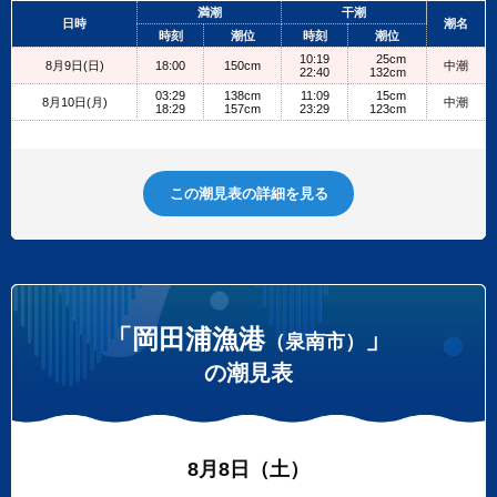
+
満潮
干潮
日時
潮名
−
時刻
潮位
時刻
潮位
10:19
25cm
8月9日(日)
18:00
150cm
中潮
22:40
132cm
03:29
138cm
11:09
15cm
8月10日(月)
中潮
18:29
157cm
23:29
123cm
この潮見表の詳細を見る
「岡田浦漁港
」
（泉南市）
の潮見表
8月8日（土）