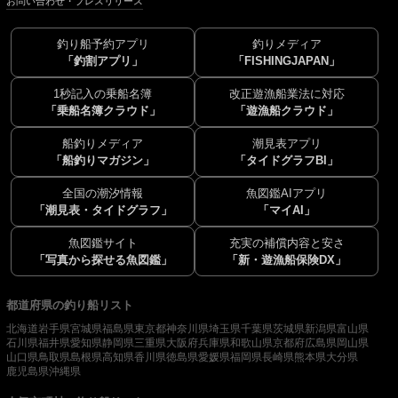
お問い合わせ・プレスリリース
釣り船予約アプリ
釣りメディア
「釣割アプリ」
「FISHINGJAPAN」
1秒記入の乗船名簿
改正遊漁船業法に対応
「乗船名簿クラウド」
「遊漁船クラウド」
船釣りメディア
潮見表アプリ
「船釣りマガジン」
「タイドグラフBI」
全国の潮汐情報
魚図鑑AIアプリ
「潮見表・タイドグラフ」
「マイAI」
魚図鑑サイト
充実の補償内容と安さ
「写真から探せる魚図鑑」
「新・遊漁船保険DX」
都道府県の釣り船リスト
北海道
岩手県
宮城県
福島県
東京都
神奈川県
埼玉県
千葉県
茨城県
新潟県
富山県
石川県
福井県
愛知県
静岡県
三重県
大阪府
兵庫県
和歌山県
京都府
広島県
岡山県
山口県
鳥取県
島根県
高知県
香川県
徳島県
愛媛県
福岡県
長崎県
熊本県
大分県
鹿児島県
沖縄県