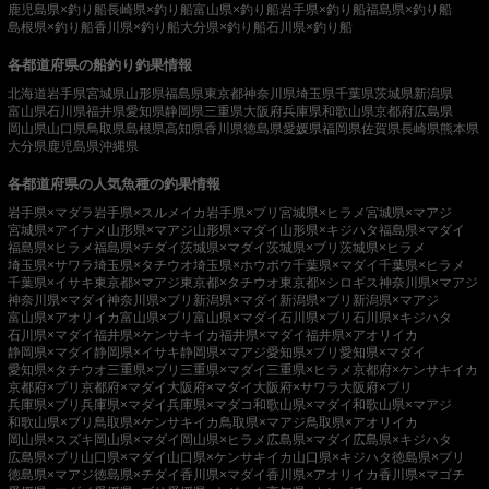
鹿児島県×釣り船
長崎県×釣り船
富山県×釣り船
岩手県×釣り船
福島県×釣り船
島根県×釣り船
香川県×釣り船
大分県×釣り船
石川県×釣り船
各都道府県の船釣り釣果情報
北海道
岩手県
宮城県
山形県
福島県
東京都
神奈川県
埼玉県
千葉県
茨城県
新潟県
富山県
石川県
福井県
愛知県
静岡県
三重県
大阪府
兵庫県
和歌山県
京都府
広島県
岡山県
山口県
鳥取県
島根県
高知県
香川県
徳島県
愛媛県
福岡県
佐賀県
長崎県
熊本県
大分県
鹿児島県
沖縄県
各都道府県の人気魚種の釣果情報
岩手県×マダラ
岩手県×スルメイカ
岩手県×ブリ
宮城県×ヒラメ
宮城県×マアジ
宮城県×アイナメ
山形県×マアジ
山形県×マダイ
山形県×キジハタ
福島県×マダイ
福島県×ヒラメ
福島県×チダイ
茨城県×マダイ
茨城県×ブリ
茨城県×ヒラメ
埼玉県×サワラ
埼玉県×タチウオ
埼玉県×ホウボウ
千葉県×マダイ
千葉県×ヒラメ
千葉県×イサキ
東京都×マアジ
東京都×タチウオ
東京都×シロギス
神奈川県×マアジ
神奈川県×マダイ
神奈川県×ブリ
新潟県×マダイ
新潟県×ブリ
新潟県×マアジ
富山県×アオリイカ
富山県×ブリ
富山県×マダイ
石川県×ブリ
石川県×キジハタ
石川県×マダイ
福井県×ケンサキイカ
福井県×マダイ
福井県×アオリイカ
静岡県×マダイ
静岡県×イサキ
静岡県×マアジ
愛知県×ブリ
愛知県×マダイ
愛知県×タチウオ
三重県×ブリ
三重県×マダイ
三重県×ヒラメ
京都府×ケンサキイカ
京都府×ブリ
京都府×マダイ
大阪府×マダイ
大阪府×サワラ
大阪府×ブリ
兵庫県×ブリ
兵庫県×マダイ
兵庫県×マダコ
和歌山県×マダイ
和歌山県×マアジ
和歌山県×ブリ
鳥取県×ケンサキイカ
鳥取県×マアジ
鳥取県×アオリイカ
岡山県×スズキ
岡山県×マダイ
岡山県×ヒラメ
広島県×マダイ
広島県×キジハタ
広島県×ブリ
山口県×マダイ
山口県×ケンサキイカ
山口県×キジハタ
徳島県×ブリ
徳島県×マアジ
徳島県×チダイ
香川県×マダイ
香川県×アオリイカ
香川県×マゴチ