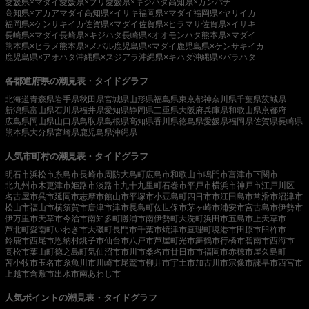
愛媛県×マダイ
愛媛県×ブリ
愛媛県×キジハタ
高知県×カンパチ
高知県×アカアマダイ
高知県×イサキ
福岡県×マダイ
福岡県×ヤリイカ
福岡県×ケンサキイカ
佐賀県×マダイ
佐賀県×ヒラマサ
佐賀県×イサキ
長崎県×マダイ
長崎県×キジハタ
長崎県×オオモンハタ
熊本県×マダイ
熊本県×ヒラメ
熊本県×メバル
鹿児島県×マダイ
鹿児島県×ケンサキイカ
鹿児島県×アオハタ
沖縄県×スジアラ
沖縄県×キハダ
沖縄県×バラハタ
各都道府県の潮見表・タイドグラフ
北海道
青森県
岩手県
秋田県
宮城県
山形県
福島県
東京都
神奈川県
千葉県
茨城県
新潟県
富山県
石川県
福井県
愛知県
静岡県
三重県
大阪府
兵庫県
和歌山県
京都府
広島県
岡山県
山口県
鳥取県
島根県
高知県
香川県
徳島県
愛媛県
福岡県
佐賀県
長崎県
熊本県
大分県
宮崎県
鹿児島県
沖縄県
人気市町村の潮見表・タイドグラフ
明石市
浜松市
糸島市
長崎市
周防大島町
広島市
和歌山市
鳴門市
富津市
下関市
北九州市
木更津市
姫路市
淡路市
九十九里町
石巻市
平戸市
横浜市
神戸市
江戸川区
名古屋市
呉市
延岡市
志摩市
館山市
平塚市
小豆島町
四日市市
江田島市
常滑市
沼津市
松山市
福山市
横須賀市
唐津市
津市
長島町
佐世保市
茅ヶ崎市
浦安市
宮古島市
伊勢市
伊万里市
天草市
今治市
南知多町
勝浦市
南伊勢町
大洗町
浜田市
五島市
上天草市
芦北町
愛南町
いわき市
大磯町
長門市
千葉市
焼津市
亘理町
境港市
田原市
臼杵市
鈴鹿市
西尾市
恩納村
銚子市
仙台市
八戸市
芦屋町
光市
舞鶴市
行橋市
碧南市
西海市
高松市
葉山町
徳之島町
気仙沼市
市川市
桑名市
廿日市市
福岡市
赤穂市
屋久島町
苫小牧市
玉名市
糸魚川市
川崎市
尾鷲市
柳井市
宇土市
加古川市
宗像市
諫早市
西宮市
上越市
倉敷市
出水市
南あわじ市
人気ポイントの潮見表・タイドグラフ