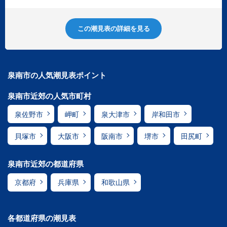
この潮見表の詳細を見る
泉南市の人気潮見表ポイント
泉南市近郊の人気市町村
泉佐野市
岬町
泉大津市
岸和田市
貝塚市
大阪市
阪南市
堺市
田尻町
泉南市近郊の都道府県
京都府
兵庫県
和歌山県
各都道府県の潮見表