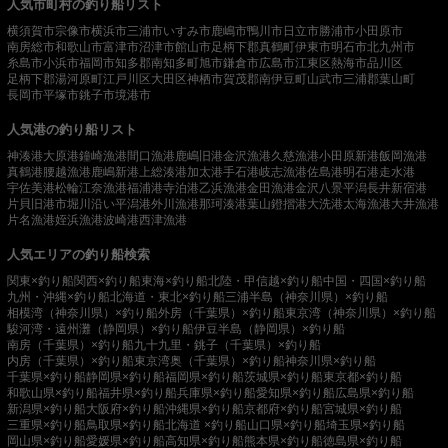
人気市町村の釣り船リスト
横須賀市
宗像市
横浜市
三浦市
いすみ市
鹿嶋市
鴨川市
日立市
勝浦市
小田原市
南房総市
和歌山市
富津市
沼津市
館山市
足柄下郡真鶴町
伊東市
明石市
北九州市
糸島市
小浜市
福岡市
知多郡南知多町
旭市
鎌倉市
広島市
江東区
熱海市
品川区
足柄下郡湯河原町
江戸川区
大田区
神栖市
賀茂郡南伊豆町
山武市
三浦郡葉山町
長岡市
平塚市
銚子市
境港市
人気港の釣り船リスト
神湊港
大原港
鐘崎漁港
間口漁港
鹿嶋旧港
金沢漁港
久慈漁港
小田原新港
飯岡漁港
真鶴港
腰越漁港
鹿嶋新港
上総湊港
加太港
手石港
岐志漁港
佐島港
明石港
走水港
宇佐美港
松輪江奈漁港
福浦港
寺泊港
乙浜漁港
金田漁港
金沢八景平潟
長井新宿港
片貝旧港
市堀川沿い
平潟港
外川漁港
那珂湊港
葉山鐙摺港
大洗港
太海漁港
大井漁港
片名漁港
姪浜漁港
波崎港
西津漁港
人気エリアの釣り船検索
関東×釣り船
関西×釣り船
東海×釣り船
北陸・甲信越×釣り船
中国・四国×釣り船
九州・沖縄×釣り船
北海道・東北×釣り船
三浦半島（神奈川県）×釣り船
相模湾（神奈川県）×釣り船
外房（千葉県）×釣り船
東京湾（神奈川県）×釣り船
駿河湾・遠州灘（静岡県）×釣り船
伊豆半島（静岡県）×釣り船
南房（千葉県）×釣り船
九十九里・銚子（千葉県）×釣り船
内房（千葉県）×釣り船
東京湾奥（千葉県）×釣り船
神奈川県×釣り船
千葉県×釣り船
静岡県×釣り船
福岡県×釣り船
茨城県×釣り船
東京都×釣り船
和歌山県×釣り船
福井県×釣り船
兵庫県×釣り船
愛知県×釣り船
広島県×釣り船
新潟県×釣り船
大阪府×釣り船
沖縄県×釣り船
京都府×釣り船
宮城県×釣り船
三重県×釣り船
鳥取県×釣り船
北海道 ×釣り船
山口県×釣り船
埼玉県×釣り船
岡山県×釣り船
愛媛県×釣り船
高知県×釣り船
熊本県×釣り船
徳島県×釣り船