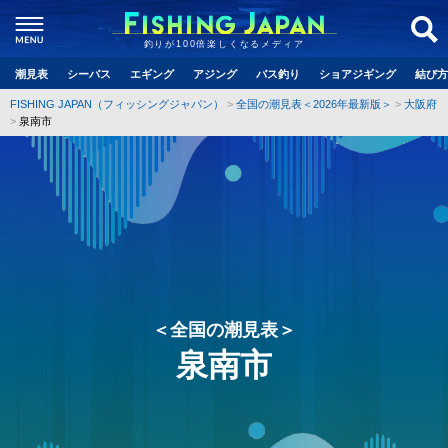
釣りが100倍楽しくなるメディア
潮見表
シーバス
エギング
アジング
バス釣り
ショアジギング
結び方
FISHING JAPAN（フィッシングジャパン）
全国の潮見表＜2026年最新版＞
大阪府
泉南市
＜全国の潮見表＞
泉南市