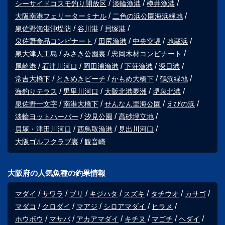
シーサイドコスモ釣り開放区
淡輪漁港
樽井漁港
大阪南港フェリーターミナル
二色の浜公園海浜緑地
泉佐野漁港沖堤防
谷川港
貝塚港
泉佐野食品コンビナート
田尻漁港
中央突堤
地蔵浜
泉大津人工島
みさき公園裏
忠岡木材コンビナート
尾崎港
石津川河口
岡田浦漁港
下荘漁港
深日港
常吉大橋下
ときめきビーチ
かもめ大橋下
鶴浜緑地
海釣りテラス
男里川河口
大阪北港夢洲
堺泉北港
泉佐野一文字
南港大橋下
せんなん里海公園
えびの浜
淡輪ヨットハーバー
汐見公園
高砂埋立地
貝塚・津田川河口
西鳥取漁港
見出川河口
大阪ゴルフクラブ裏
観音崎
大阪府の人気魚種の釣果情報
マダイ
サワラ
ブリ
キジハタ
スズキ
タチウオ
カサゴ
マダコ
クロダイ
マアジ
シロアマダイ
ヒラメ
ホウボウ
マサバ
アカアマダイ
キチヌ
マゴチ
ヘダイ