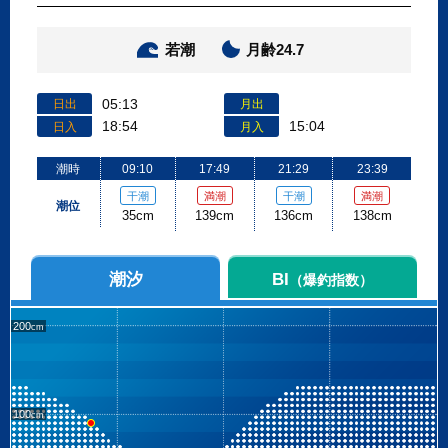
若潮
月齢24.7
05:13
日出
月出
18:54
15:04
日入
月入
潮時
09:10
17:49
21:29
23:39
干潮
満潮
干潮
満潮
潮位
35cm
139cm
136cm
138cm
潮汐
BI
（爆釣指数）
200
100