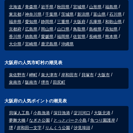
北海道
青森県
岩手県
秋田県
宮城県
山形県
福島県
東京都
神奈川県
千葉県
茨城県
新潟県
富山県
石川県
福井県
愛知県
静岡県
三重県
大阪府
兵庫県
和歌山県
京都府
広島県
岡山県
山口県
鳥取県
島根県
高知県
香川県
徳島県
愛媛県
福岡県
佐賀県
長崎県
熊本県
大分県
宮崎県
鹿児島県
沖縄県
大阪府の人気市町村の潮見表
泉佐野市
岬町
泉大津市
岸和田市
貝塚市
大阪市
泉南市
阪南市
堺市
田尻町
大阪府の人気ポイントの潮見表
貝塚人工島
小島漁港
深日漁港
淀川河口
大阪北港
夢舞大橋
なぎさ公園
とっとパーク小島
魚つり園護岸
堺
岸和田一文字
りんくう公園
汐見埠頭