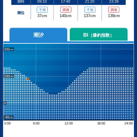
潮時
09:10
17:40
21:20
23:39
干潮
満潮
干潮
満潮
潮位
37cm
140cm
137cm
139cm
潮汐
BI
（爆釣指数）
200
100
0
-40
0:00
6:00
12:00
18:00
24:00
Leaflet
| ©
OpenStreetMap contributors