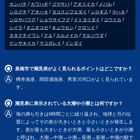
カンパチ
カワハギ
ゴマサバ
アオリイカ
メバル
シログチ
アオハタ
ヨコスジフエダイ
シロギス
マハタ
シロサバフグ
ショウサイフグ
イトヨリダイ
コウイカ
シイラ
オニオコゼ
キュウセン
クロソイ
カタクチイワシ
クエ
スルメイカ
マルソウダ
ケンサキイカ
マコガレイ
イシダイ
泉南市で潮見表がよく見られるポイントはどこですか？
樽井漁港
、
岡田浦漁港
、
男里川河口
がよく見られていま
す。
潮見表に表示されている大潮や小潮とは何ですか？
海の満ち引きは6時間ごとに繰り返され、地球と月の位
置によってその差が大きいときと小さいときが発生しま
す。差が最も大きいときが大潮、最も小さいときが小潮
と呼ばれ、大潮→中潮→小潮→長潮→若潮→中潮の順で