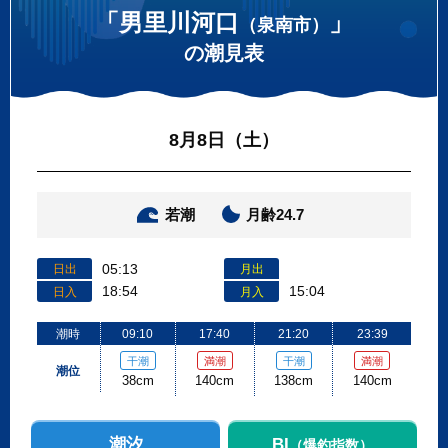
「男里川河口
」
（泉南市）
の潮見表
8月8日（土）
若潮
月齢24.7
05:13
日出
月出
18:54
15:04
日入
月入
潮時
09:10
17:40
21:20
23:39
干潮
満潮
干潮
満潮
潮位
38cm
140cm
138cm
140cm
潮汐
BI
（爆釣指数）