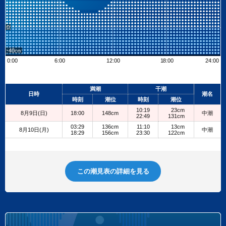
0
-40
0:00
6:00
12:00
18:00
24:00
Leaflet
| ©
OpenStreetMap contributors
+
満潮
干潮
日時
潮名
−
時刻
潮位
時刻
潮位
10:19
23cm
8月9日(日)
18:00
148cm
中潮
22:49
131cm
03:29
136cm
11:10
13cm
8月10日(月)
中潮
18:29
156cm
23:30
122cm
この潮見表の詳細を見る