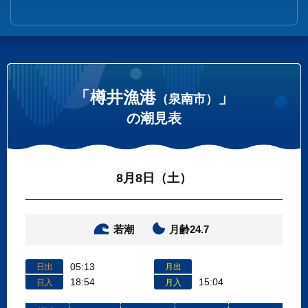
「樽井漁港
」
（泉南市）
の潮見表
8月8日（土）
若潮
月齢24.7
05:13
日出
月出
18:54
15:04
日入
月入