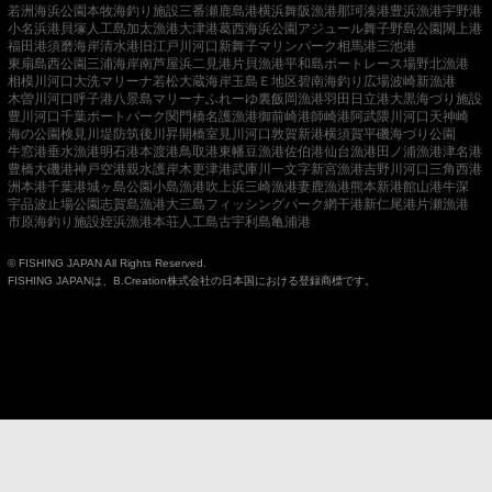
若洲海浜公園
本牧海釣り施設
三番瀬
鹿島港
横浜
舞阪漁港
那珂湊港
豊浜漁港
宇野港
小名浜港
貝塚人工島
加太漁港
大津港
葛西海浜公園
アジュール舞子
野島公園
閖上港
福田港
須磨海岸
清水港
旧江戸川河口
新舞子マリンパーク
相馬港
三池港
東扇島西公園
三浦海岸
南芦屋浜
二見港
片貝漁港
平和島ボートレース場
野北漁港
相模川河口
大洗マリーナ
若松
大蔵海岸
玉島Ｅ地区
碧南海釣り広場
波崎新漁港
木曽川河口
呼子港
八景島マリーナ
ふれーゆ裏
飯岡漁港
羽田
日立港
大黒海づり施設
豊川河口
千葉ポートパーク
関門橋
名護漁港
御前崎港
師崎港
阿武隈川河口
天神崎
海の公園
検見川堤防
筑後川昇開橋
室見川河口
敦賀新港
横須賀
平磯海づり公園
牛窓港
垂水漁港
明石港
本渡港
鳥取港
東幡豆漁港
佐伯港
仙台漁港
田ノ浦漁港
津名港
豊橋
大磯港
神戸空港親水護岸
木更津港
武庫川一文字
新宮漁港
吉野川河口
三角西港
洲本港
千葉港
城ヶ島公園
小島漁港
吹上浜
三崎漁港
妻鹿漁港
熊本新港
館山港
牛深
宇品波止場公園
志賀島漁港
大三島フィッシングパーク
網干港
新仁尾港
片瀬漁港
市原海釣り施設
姪浜漁港
本荘人工島
古宇利島
亀浦港
© FISHING JAPAN All Rights Reserved.
FISHING JAPANは、B.Creation株式会社の日本国における登録商標です。