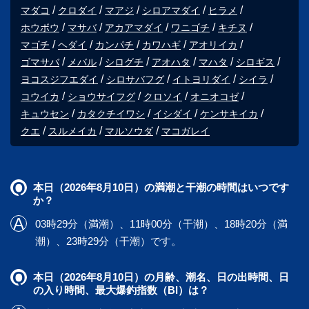
マダコ
クロダイ
マアジ
シロアマダイ
ヒラメ
ホウボウ
マサバ
アカアマダイ
ワニゴチ
キチヌ
マゴチ
ヘダイ
カンパチ
カワハギ
アオリイカ
ゴマサバ
メバル
シログチ
アオハタ
マハタ
シロギス
ヨコスジフエダイ
シロサバフグ
イトヨリダイ
シイラ
コウイカ
ショウサイフグ
クロソイ
オニオコゼ
キュウセン
カタクチイワシ
イシダイ
ケンサキイカ
クエ
スルメイカ
マルソウダ
マコガレイ
本日（2026年8月10日）の満潮と干潮の時間はいつです
か？
03時29分（満潮）、11時00分（干潮）、18時20分（満
潮）、23時29分（干潮）です。
本日（2026年8月10日）の月齢、潮名、日の出時間、日
の入り時間、最大爆釣指数（BI）は？