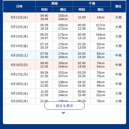
+
満潮
干潮
日時
潮名
−
時刻
潮位
時刻
潮位
04:40
155cm
8月11日(火)
11:59
14cm
大潮
18:49
169cm
05:39
165cm
00:00
117cm
8月12日(水)
大潮
19:19
172cm
12:39
10cm
06:20
173cm
00:40
104cm
8月13日(木)
大潮
19:47
173cm
13:19
13cm
07:10
176cm
01:20
92cm
8月14日(金)
大潮
20:19
172cm
13:59
21cm
07:59
174cm
02:00
82cm
8月15日(土)
中潮
20:40
169cm
14:29
36cm
08:40
165cm
02:40
74cm
8月16日(日)
中潮
21:09
164cm
14:59
54cm
09:29
152cm
03:29
70cm
8月17日(月)
中潮
21:30
157cm
15:20
75cm
10:20
138cm
04:10
69cm
8月18日(火)
中潮
21:50
151cm
15:40
94cm
11:20
124cm
05:00
69cm
8月19日(水)
小潮
21:59
146cm
15:49
111cm
8月20日(木)
21:00
145cm
06:29
70cm
小潮
続きを表示