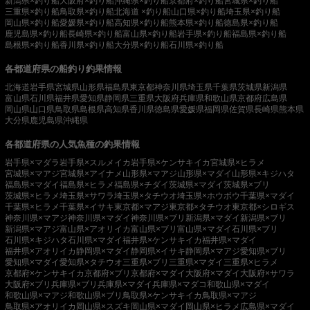
新潟県×釣り船
大阪府×釣り船
沖縄県×釣り船
京都府×釣り船
宮城県×釣り船
三重県×釣り船
鳥取県×釣り船
北海道 ×釣り船
山口県×釣り船
埼玉県×釣り船
岡山県×釣り船
愛媛県×釣り船
高知県×釣り船
熊本県×釣り船
徳島県×釣り船
鹿児島県×釣り船
長崎県×釣り船
富山県×釣り船
岩手県×釣り船
福島県×釣り船
島根県×釣り船
香川県×釣り船
大分県×釣り船
石川県×釣り船
各都道府県の船釣り釣果情報
北海道
岩手県
宮城県
山形県
福島県
東京都
神奈川県
埼玉県
千葉県
茨城県
新潟県
富山県
石川県
福井県
愛知県
静岡県
三重県
大阪府
兵庫県
和歌山県
京都府
広島県
岡山県
山口県
鳥取県
島根県
高知県
香川県
徳島県
愛媛県
福岡県
佐賀県
長崎県
熊本県
大分県
鹿児島県
沖縄県
各都道府県の人気魚種の釣果情報
岩手県×マダラ
岩手県×スルメイカ
岩手県×ケンサキイカ
宮城県×ヒラメ
宮城県×マアジ
宮城県×アイナメ
山形県×マアジ
山形県×マダイ
山形県×キジハタ
福島県×マダイ
福島県×ヒラメ
福島県×チダイ
茨城県×マダイ
茨城県×ブリ
茨城県×ヒラメ
埼玉県×サワラ
埼玉県×タチウオ
埼玉県×ホウボウ
千葉県×マダイ
千葉県×ヒラメ
千葉県×イサキ
東京都×マアジ
東京都×タチウオ
東京都×シロギス
神奈川県×マアジ
神奈川県×マダイ
神奈川県×ブリ
新潟県×マダイ
新潟県×ブリ
新潟県×マアジ
富山県×アオリイカ
富山県×ブリ
富山県×マダイ
石川県×ブリ
石川県×キジハタ
石川県×マダイ
福井県×ケンサキイカ
福井県×マダイ
福井県×アオリイカ
静岡県×マダイ
静岡県×イサキ
静岡県×マアジ
愛知県×ブリ
愛知県×マダイ
愛知県×タチウオ
三重県×ブリ
三重県×マダイ
三重県×ヒラメ
京都府×ケンサキイカ
京都府×ブリ
京都府×マダイ
大阪府×マダイ
大阪府×サワラ
大阪府×ブリ
兵庫県×ブリ
兵庫県×マダイ
兵庫県×マダコ
和歌山県×マダイ
和歌山県×マアジ
和歌山県×ブリ
鳥取県×ケンサキイカ
鳥取県×マアジ
鳥取県×アオリイカ
岡山県×スズキ
岡山県×マダイ
岡山県×ヒラメ
広島県×マダイ