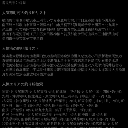
鹿児島県
沖縄県
人気市町村の釣り船リスト
横須賀市
宗像市
横浜市
三浦市
いすみ市
鹿嶋市
鴨川市
日立市
勝浦市
小田原市
南房総市
和歌山市
富津市
沼津市
館山市
足柄下郡真鶴町
伊東市
明石市
北九州市
糸島市
小浜市
福岡市
知多郡南知多町
旭市
鎌倉市
広島市
江東区
熱海市
品川区
足柄下郡湯河原町
江戸川区
大田区
神栖市
賀茂郡南伊豆町
山武市
三浦郡葉山町
長岡市
平塚市
銚子市
境港市
人気港の釣り船リスト
神湊港
大原港
鐘崎漁港
間口漁港
鹿嶋旧港
金沢漁港
久慈漁港
小田原新港
飯岡漁港
真鶴港
腰越漁港
鹿嶋新港
上総湊港
加太港
手石港
岐志漁港
佐島港
明石港
走水港
宇佐美港
松輪江奈漁港
福浦港
寺泊港
乙浜漁港
金田漁港
金沢八景平潟
長井新宿港
片貝旧港
市堀川沿い
平潟港
外川漁港
那珂湊港
葉山鐙摺港
大洗港
太海漁港
大井漁港
片名漁港
姪浜漁港
波崎港
西津漁港
人気エリアの釣り船検索
関東×釣り船
関西×釣り船
東海×釣り船
北陸・甲信越×釣り船
中国・四国×釣り船
九州・沖縄×釣り船
北海道・東北×釣り船
三浦半島（神奈川県）×釣り船
相模湾（神奈川県）×釣り船
外房（千葉県）×釣り船
東京湾（神奈川県）×釣り船
駿河湾・遠州灘（静岡県）×釣り船
伊豆半島（静岡県）×釣り船
南房（千葉県）×釣り船
九十九里・銚子（千葉県）×釣り船
内房（千葉県）×釣り船
東京湾奥（千葉県）×釣り船
神奈川県×釣り船
千葉県×釣り船
静岡県×釣り船
福岡県×釣り船
茨城県×釣り船
東京都×釣り船
和歌山県×釣り船
福井県×釣り船
兵庫県×釣り船
愛知県×釣り船
広島県×釣り船