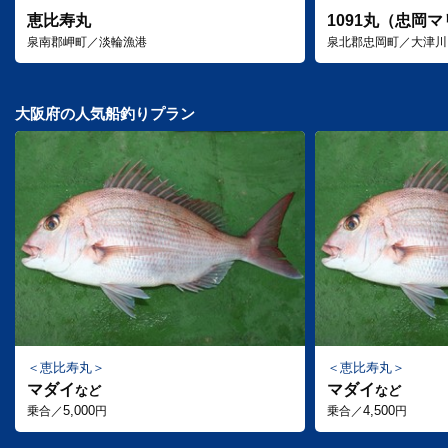
恵比寿丸
1091丸（忠岡
泉南郡岬町／淡輪漁港
泉北郡忠岡町／大津川
大阪府の人気船釣りプラン
恵比寿丸
恵比寿丸
マダイ
マダイ
など
など
5,000
4,500
乗合／
円
乗合／
円