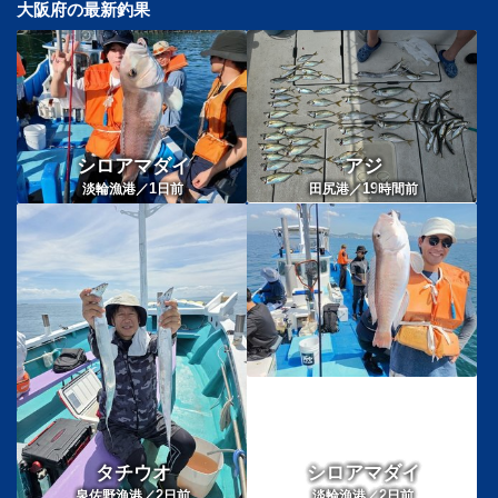
大阪府の最新釣果
シロアマダイ
アジ
1
19
淡輪漁港／
日前
田尻港／
時間前
タチウオ
シロアマダイ
2
2
泉佐野漁港／
日前
淡輪漁港／
日前