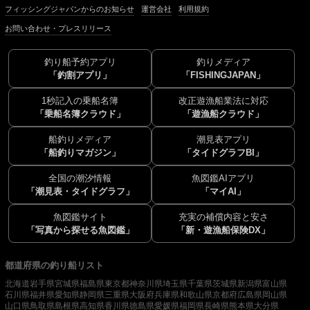
フィッシングジャパンからのお知らせ
運営会社
利用規約
お問い合わせ・プレスリリース
釣り船予約アプリ
釣りメディア
「釣割アプリ」
「FISHINGJAPAN」
1秒記入の乗船名簿
改正遊漁船業法に対応
「乗船名簿クラウド」
「遊漁船クラウド」
船釣りメディア
潮見表アプリ
「船釣りマガジン」
「タイドグラフBI」
全国の潮汐情報
魚図鑑AIアプリ
「潮見表・タイドグラフ」
「マイAI」
魚図鑑サイト
充実の補償内容と安さ
「写真から探せる魚図鑑」
「新・遊漁船保険DX」
都道府県の釣り船リスト
北海道
岩手県
宮城県
福島県
東京都
神奈川県
埼玉県
千葉県
茨城県
新潟県
富山県
石川県
福井県
愛知県
静岡県
三重県
大阪府
兵庫県
和歌山県
京都府
広島県
岡山県
山口県
鳥取県
島根県
高知県
香川県
徳島県
愛媛県
福岡県
長崎県
熊本県
大分県