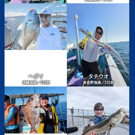
ヘダイ
タチウオ
3
5
淡輪漁港／
日前
泉佐野漁港／
日前