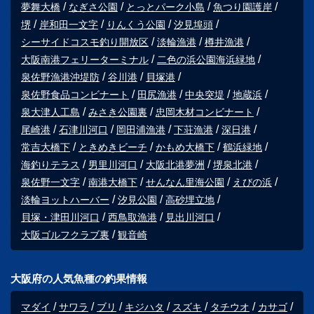
夢舞大橋
なぎさ公園
とっとパーク小島
魚つり園護岸
堺
岸和田一文字
りんくう公園
汐見埠頭
シーサイドコスモ釣り開放区
淡輪漁港
樽井漁港
大阪南港フェリーターミナル
二色の浜公園海浜緑地
泉佐野漁港沖堤防
谷川港
貝塚港
泉佐野食品コンビナート
田尻漁港
中央突堤
地蔵浜
泉大津人工島
みさき公園裏
忠岡木材コンビナート
尾崎港
石津川河口
岡田浦漁港
下荘漁港
深日港
常吉大橋下
ときめきビーチ
かもめ大橋下
鶴浜緑地
海釣りテラス
男里川河口
大阪北港夢洲
堺泉北港
泉佐野一文字
南港大橋下
せんなん里海公園
えびの浜
淡輪ヨットハーバー
汐見公園
高砂埋立地
貝塚・津田川河口
西鳥取漁港
見出川河口
大阪ゴルフクラブ裏
観音崎
大阪府の人気魚種の釣果情報
マダイ
サワラ
ブリ
キジハタ
スズキ
タチウオ
カサゴ