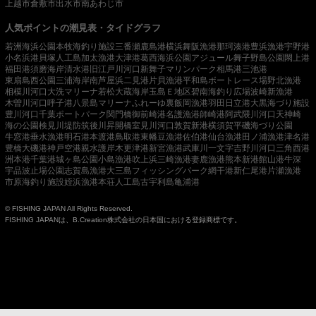
上越市
倉敷市
出水市
南あわじ市
人気ポイントの潮見表・タイドグラフ
若洲海浜公園
本牧海釣り施設
三番瀬
鹿島港
横浜
舞阪漁港
那珂湊港
豊浜漁港
宇野港
小名浜港
貝塚人工島
加太漁港
大津港
葛西海浜公園
アジュール舞子
野島公園
閖上港
福田港
須磨海岸
清水港
旧江戸川河口
新舞子マリンパーク
相馬港
三池港
東扇島西公園
三浦海岸
南芦屋浜
二見港
片貝漁港
平和島ボートレース場
野北漁港
相模川河口
大洗マリーナ
若松
大蔵海岸
玉島Ｅ地区
碧南海釣り広場
波崎新漁港
木曽川河口
呼子港
八景島マリーナ
ふれーゆ裏
飯岡漁港
羽田
日立港
大黒海づり施設
豊川河口
千葉ポートパーク
関門橋
御前崎港
名護漁港
師崎港
阿武隈川河口
天神崎
海の公園
検見川堤防
筑後川昇開橋
室見川河口
敦賀新港
横須賀
平磯海づり公園
牛窓港
垂水漁港
明石港
本渡港
鳥取港
東幡豆漁港
佐伯港
仙台漁港
田ノ浦漁港
津名港
豊橋
大磯港
神戸空港親水護岸
木更津港
新宮漁港
武庫川一文字
吉野川河口
三角西港
洲本港
千葉港
城ヶ島公園
小島漁港
吹上浜
三崎漁港
妻鹿漁港
熊本新港
館山港
牛深
宇品波止場公園
志賀島漁港
大三島フィッシングパーク
網干港
新仁尾港
片瀬漁港
市原海釣り施設
姪浜漁港
本荘人工島
古宇利島
亀浦港
© FISHING JAPAN All Rights Reserved.
FISHING JAPANは、B.Creation株式会社の日本国における登録商標です。