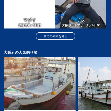
マダイ
チヌ
5
6
淡輪漁港／
日前
大阪ポートマリーナ／
日前
全ての釣果を見る
大阪府の人気釣り船