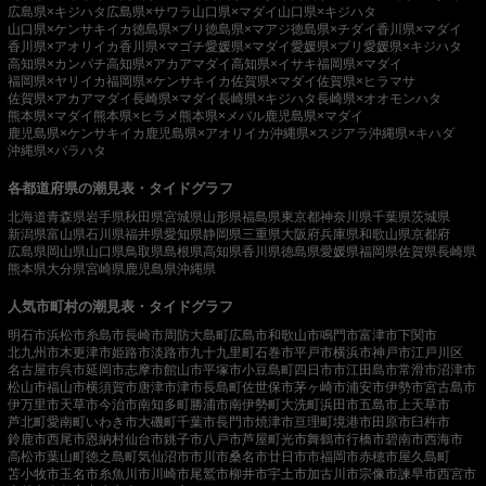
広島県×キジハタ
広島県×サワラ
山口県×マダイ
山口県×キジハタ
山口県×ケンサキイカ
徳島県×ブリ
徳島県×マアジ
徳島県×チダイ
香川県×マダイ
香川県×アオリイカ
香川県×マゴチ
愛媛県×マダイ
愛媛県×ブリ
愛媛県×キジハタ
高知県×カンパチ
高知県×アカアマダイ
高知県×イサキ
福岡県×マダイ
福岡県×ヤリイカ
福岡県×ケンサキイカ
佐賀県×マダイ
佐賀県×ヒラマサ
佐賀県×アカアマダイ
長崎県×マダイ
長崎県×キジハタ
長崎県×オオモンハタ
熊本県×マダイ
熊本県×ヒラメ
熊本県×メバル
鹿児島県×マダイ
鹿児島県×ケンサキイカ
鹿児島県×アオリイカ
沖縄県×スジアラ
沖縄県×キハダ
沖縄県×バラハタ
各都道府県の潮見表・タイドグラフ
北海道
青森県
岩手県
秋田県
宮城県
山形県
福島県
東京都
神奈川県
千葉県
茨城県
新潟県
富山県
石川県
福井県
愛知県
静岡県
三重県
大阪府
兵庫県
和歌山県
京都府
広島県
岡山県
山口県
鳥取県
島根県
高知県
香川県
徳島県
愛媛県
福岡県
佐賀県
長崎県
熊本県
大分県
宮崎県
鹿児島県
沖縄県
人気市町村の潮見表・タイドグラフ
明石市
浜松市
糸島市
長崎市
周防大島町
広島市
和歌山市
鳴門市
富津市
下関市
北九州市
木更津市
姫路市
淡路市
九十九里町
石巻市
平戸市
横浜市
神戸市
江戸川区
名古屋市
呉市
延岡市
志摩市
館山市
平塚市
小豆島町
四日市市
江田島市
常滑市
沼津市
松山市
福山市
横須賀市
唐津市
津市
長島町
佐世保市
茅ヶ崎市
浦安市
伊勢市
宮古島市
伊万里市
天草市
今治市
南知多町
勝浦市
南伊勢町
大洗町
浜田市
五島市
上天草市
芦北町
愛南町
いわき市
大磯町
千葉市
長門市
焼津市
亘理町
境港市
田原市
臼杵市
鈴鹿市
西尾市
恩納村
仙台市
銚子市
八戸市
芦屋町
光市
舞鶴市
行橋市
碧南市
西海市
高松市
葉山町
徳之島町
気仙沼市
市川市
桑名市
廿日市市
福岡市
赤穂市
屋久島町
苫小牧市
玉名市
糸魚川市
川崎市
尾鷲市
柳井市
宇土市
加古川市
宗像市
諫早市
西宮市