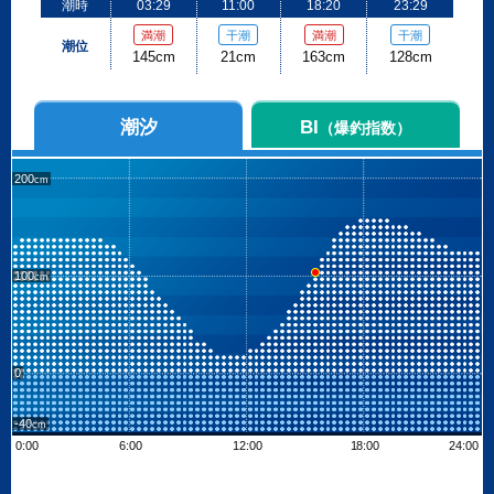
潮時
03:29
11:00
18:20
23:29
満潮
干潮
満潮
干潮
潮位
145cm
21cm
163cm
128cm
潮汐
BI
（爆釣指数）
200
100
0
-40
0:00
6:00
12:00
18:00
24:00
Leaflet
| ©
OpenStreetMap contributors