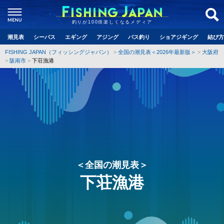
釣りが100倍楽しくなるメディア
潮見表
シーバス
エギング
アジング
バス釣り
ショアジギング
結び方
FISHING JAPAN（フィッシングジャパン）
全国の潮見表＜2026年最新版＞
大阪府
阪南市
下荘漁港
＜全国の潮見表＞
下荘漁港