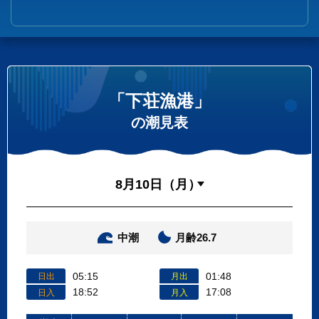
「下荘漁港」
の潮見表
中潮
月齢26.7
05:15
01:48
日出
月出
18:52
17:08
日入
月入