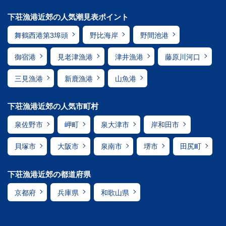
下荘漁港近郊の人気潮見表ポイント
舞鶴西港第3埠頭
野比海岸
野間池港
御宿港
見老津漁港
津井漁港
藤原川河口
三見漁港
新鹿漁港
山魚港
下荘漁港近郊の人気市町村
泉佐野市
岬町
泉大津市
岸和田市
貝塚市
大阪市
泉南市
堺市
田尻町
下荘漁港近郊の都道府県
京都府
兵庫県
和歌山県