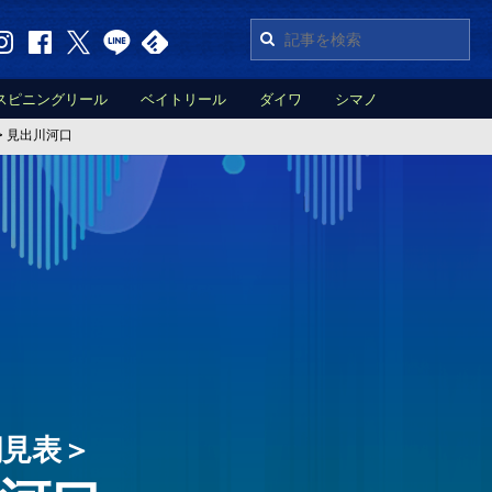
スピニングリール
ベイトリール
ダイワ
シマノ
>
見出川河口
潮見表＞