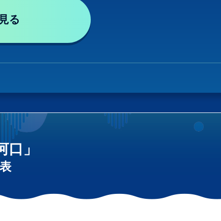
見る
河口」
表