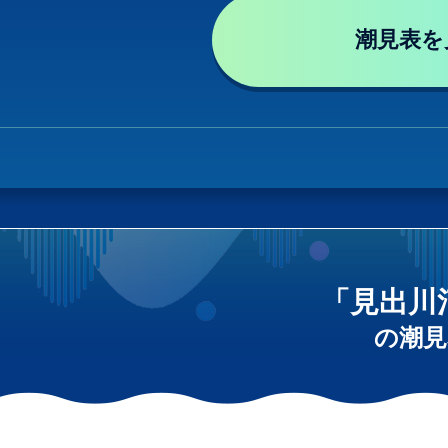
潮見表を
「見出川
の潮見