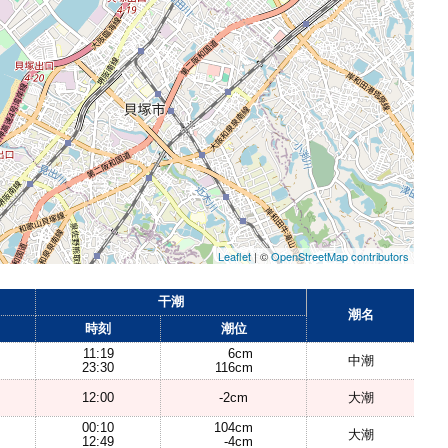
Leaflet
| ©
OpenStreetMap contributors
干潮
潮名
時刻
潮位
11:19
6cm
中潮
23:30
116cm
12:00
-2cm
大潮
00:10
104cm
大潮
12:49
-4cm