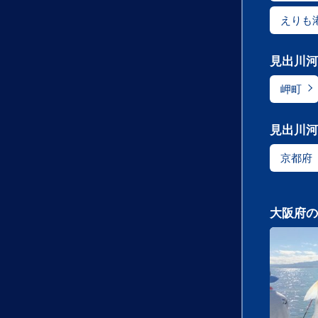
えりも
見出川河
岬町
見出川河
京都府
大阪府の