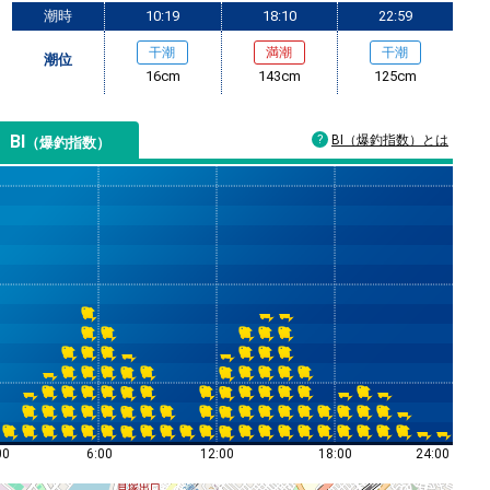
潮時
10:19
18:10
22:59
干潮
満潮
干潮
潮位
16cm
143cm
125cm
BI
BI（爆釣指数）とは
（爆釣指数）
00
6:00
12:00
18:00
24:00