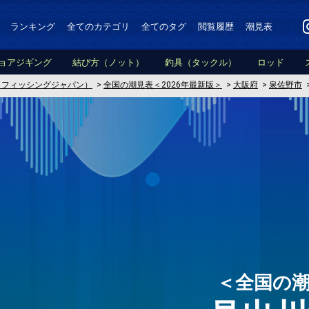
ランキング
全てのカテゴリ
全てのタグ
閲覧履歴
潮見表
ョアジギング
結び方（ノット）
釣具（タックル）
ロッド
PAN（フィッシングジャパン）
>
全国の潮見表＜2026年最新版＞
>
大阪府
>
泉佐野市
＜全国の