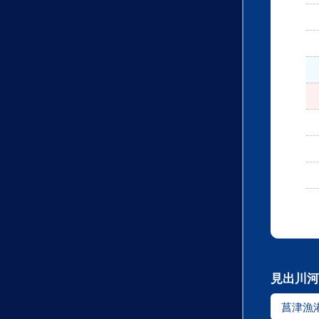
見出川河
菖津漁