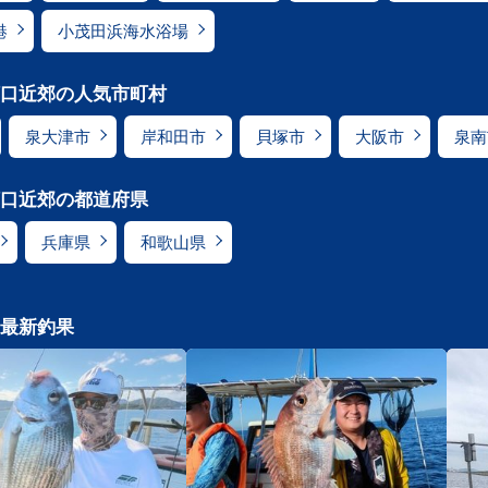
港
小茂田浜海水浴場
口近郊の人気市町村
泉大津市
岸和田市
貝塚市
大阪市
泉南
口近郊の都道府県
兵庫県
和歌山県
最新釣果