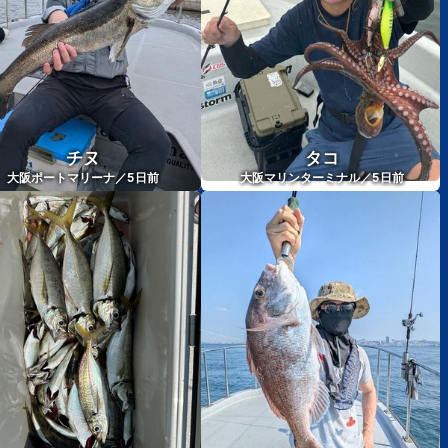
チヌ
タコ
5
5
大阪ポートマリーナ／
日前
大阪マリンターミナル／
日前