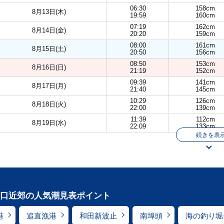
06:30
158cm
8月13日(木)
19:59
160cm
07:19
162cm
8月14日(金)
20:20
159cm
08:00
161cm
8月15日(土)
20:50
156cm
08:50
153cm
8月16日(日)
21:19
152cm
09:39
141cm
8月17日(月)
21:40
145cm
10:29
126cm
8月18日(火)
22:00
139cm
11:39
112cm
8月19日(水)
22:09
133cm
続きを表
口近郊の人気潮見表ポイント
港
追直漁港
和田新波止
南埠頭
海の釣り堀