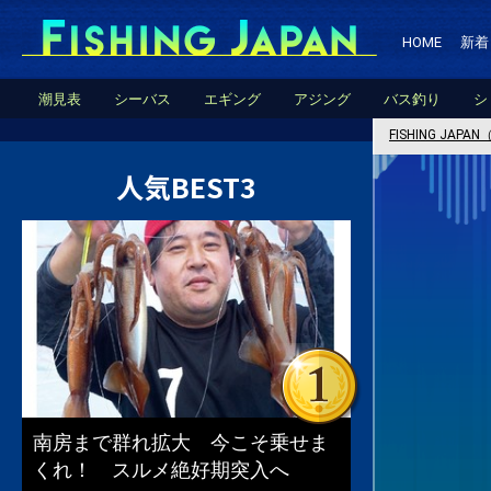
HOME
新着
潮見表
シーバス
エギング
アジング
バス釣り
シ
FISHING JA
人気BEST3
南房まで群れ拡大 今こそ乗せま
くれ！ スルメ絶好期突入へ