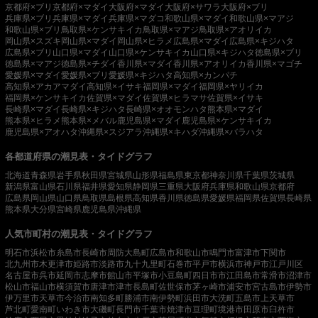
京都府×ブリ
京都府×マダイ
大阪府×マダイ
大阪府×サワラ
大阪府×ブリ
兵庫県×ブリ
兵庫県×マダイ
兵庫県×マダコ
和歌山県×マダイ
和歌山県×マアジ
和歌山県×ブリ
鳥取県×ケンサキイカ
鳥取県×マアジ
鳥取県×アオリイカ
岡山県×スズキ
岡山県×マダイ
岡山県×ヒラメ
広島県×マダイ
広島県×キジハタ
広島県×ブリ
山口県×マダイ
山口県×ケンサキイカ
山口県×キジハタ
徳島県×ブリ
徳島県×マアジ
徳島県×チダイ
香川県×マダイ
香川県×アオリイカ
香川県×マゴチ
愛媛県×マダイ
愛媛県×ブリ
愛媛県×キジハタ
高知県×カンパチ
高知県×アカアマダイ
高知県×イサキ
福岡県×マダイ
福岡県×ヤリイカ
福岡県×ケンサキイカ
佐賀県×マダイ
佐賀県×ヒラマサ
佐賀県×イサキ
長崎県×マダイ
長崎県×キジハタ
長崎県×オオモンハタ
熊本県×マダイ
熊本県×ヒラメ
熊本県×メバル
鹿児島県×マダイ
鹿児島県×ケンサキイカ
鹿児島県×アオハタ
沖縄県×スジアラ
沖縄県×キハダ
沖縄県×バラハタ
各都道府県の潮見表・タイドグラフ
北海道
青森県
岩手県
秋田県
宮城県
山形県
福島県
東京都
神奈川県
千葉県
茨城県
新潟県
富山県
石川県
福井県
愛知県
静岡県
三重県
大阪府
兵庫県
和歌山県
京都府
広島県
岡山県
山口県
鳥取県
島根県
高知県
香川県
徳島県
愛媛県
福岡県
佐賀県
長崎県
熊本県
大分県
宮崎県
鹿児島県
沖縄県
人気市町村の潮見表・タイドグラフ
明石市
浜松市
糸島市
長崎市
周防大島町
広島市
和歌山市
鳴門市
富津市
下関市
北九州市
木更津市
姫路市
淡路市
九十九里町
石巻市
平戸市
横浜市
神戸市
江戸川区
名古屋市
呉市
延岡市
志摩市
館山市
平塚市
小豆島町
四日市市
江田島市
常滑市
沼津市
松山市
福山市
横須賀市
唐津市
津市
長島町
佐世保市
茅ヶ崎市
浦安市
宮古島市
伊勢市
伊万里市
天草市
今治市
南知多町
勝浦市
南伊勢町
浜田市
大洗町
五島市
上天草市
芦北町
愛南町
いわき市
大磯町
長門市
千葉市
焼津市
亘理町
境港市
田原市
臼杵市