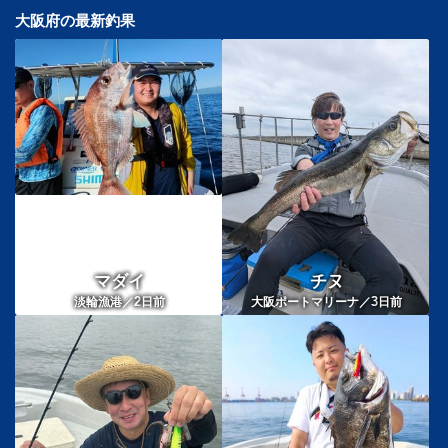
大阪府の最新釣果
マダイ
チヌ
2
3
淡輪漁港／
日前
大阪ポートマリーナ／
日前