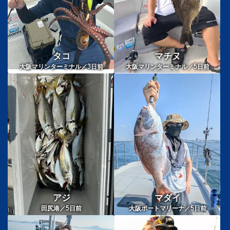
タコ
マチヌ
3
5
大阪マリンターミナル／
日前
大阪マリンターミナル／
日前
アジ
マダイ
5
5
田尻港／
日前
大阪ポートマリーナ／
日前