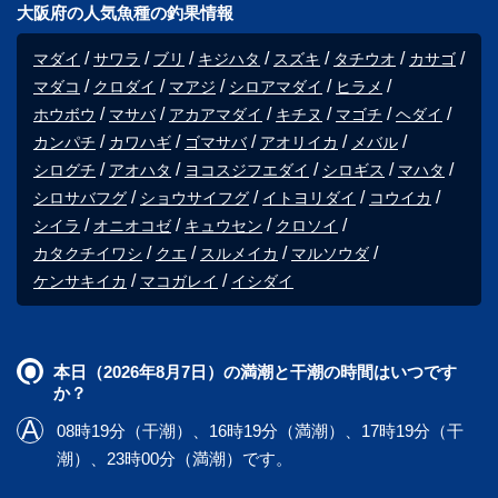
大阪府の人気魚種の釣果情報
マダイ
サワラ
ブリ
キジハタ
スズキ
タチウオ
カサゴ
マダコ
クロダイ
マアジ
シロアマダイ
ヒラメ
ホウボウ
マサバ
アカアマダイ
キチヌ
マゴチ
ヘダイ
カンパチ
カワハギ
ゴマサバ
アオリイカ
メバル
シログチ
アオハタ
ヨコスジフエダイ
シロギス
マハタ
シロサバフグ
ショウサイフグ
イトヨリダイ
コウイカ
シイラ
オニオコゼ
キュウセン
クロソイ
カタクチイワシ
クエ
スルメイカ
マルソウダ
ケンサキイカ
マコガレイ
イシダイ
本日（2026年8月7日）の満潮と干潮の時間はいつです
か？
08時19分（干潮）、16時19分（満潮）、17時19分（干
潮）、23時00分（満潮）です。