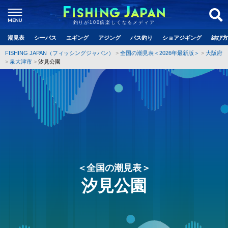
釣りが100倍楽しくなるメディア
潮見表
シーバス
エギング
アジング
バス釣り
ショアジギング
結び方
FISHING JAPAN（フィッシングジャパン）
全国の潮見表＜2026年最新版＞
大阪府
泉大津市
汐見公園
＜全国の潮見表＞
汐見公園