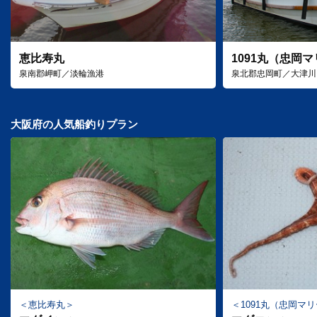
恵比寿丸
1091丸（忠岡
泉南郡岬町／淡輪漁港
泉北郡忠岡町／大津川
大阪府の人気船釣りプラン
恵比寿丸
1091丸（忠岡マ