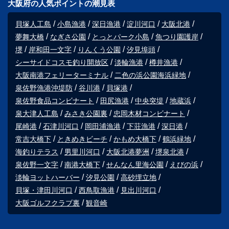
大阪府の人気ポイントの潮見表
貝塚人工島
小島漁港
深日漁港
淀川河口
大阪北港
夢舞大橋
なぎさ公園
とっとパーク小島
魚つり園護岸
堺
岸和田一文字
りんくう公園
汐見埠頭
シーサイドコスモ釣り開放区
淡輪漁港
樽井漁港
大阪南港フェリーターミナル
二色の浜公園海浜緑地
泉佐野漁港沖堤防
谷川港
貝塚港
泉佐野食品コンビナート
田尻漁港
中央突堤
地蔵浜
泉大津人工島
みさき公園裏
忠岡木材コンビナート
尾崎港
石津川河口
岡田浦漁港
下荘漁港
深日港
常吉大橋下
ときめきビーチ
かもめ大橋下
鶴浜緑地
海釣りテラス
男里川河口
大阪北港夢洲
堺泉北港
泉佐野一文字
南港大橋下
せんなん里海公園
えびの浜
淡輪ヨットハーバー
汐見公園
高砂埋立地
貝塚・津田川河口
西鳥取漁港
見出川河口
大阪ゴルフクラブ裏
観音崎