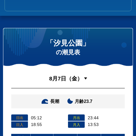
「汐見公園」
の潮見表
長潮
月齢23.7
05:12
23:44
日出
月出
18:55
13:53
日入
月入