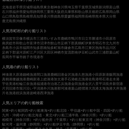
北海道
岩手県
宮城県
福島県
東京都
神奈川県
埼玉県
千葉県
茨城県
新潟県
富山県
石川県
福井県
愛知県
静岡県
三重県
大阪府
兵庫県
和歌山県
京都府
広島県
岡山県
山口県
鳥取県
島根県
高知県
香川県
徳島県
愛媛県
福岡県
長崎県
熊本県
大分県
鹿児島県
沖縄県
人気市町村の釣り船リスト
横須賀市
宗像市
横浜市
三浦市
いすみ市
鹿嶋市
鴨川市
日立市
勝浦市
小田原市
南房総市
和歌山市
富津市
沼津市
館山市
足柄下郡真鶴町
伊東市
明石市
北九州市
糸島市
小浜市
福岡市
知多郡南知多町
旭市
鎌倉市
広島市
江東区
熱海市
品川区
足柄下郡湯河原町
江戸川区
大田区
神栖市
賀茂郡南伊豆町
山武市
三浦郡葉山町
長岡市
平塚市
銚子市
境港市
人気港の釣り船リスト
神湊港
大原港
鐘崎漁港
間口漁港
鹿嶋旧港
金沢漁港
久慈漁港
小田原新港
飯岡漁港
真鶴港
腰越漁港
鹿嶋新港
上総湊港
加太港
手石港
岐志漁港
佐島港
明石港
走水港
宇佐美港
松輪江奈漁港
福浦港
寺泊港
乙浜漁港
金田漁港
金沢八景平潟
長井新宿港
片貝旧港
市堀川沿い
平潟港
外川漁港
那珂湊港
葉山鐙摺港
大洗港
太海漁港
大井漁港
片名漁港
姪浜漁港
波崎港
西津漁港
人気エリアの釣り船検索
関東×釣り船
関西×釣り船
東海×釣り船
北陸・甲信越×釣り船
中国・四国×釣り船
九州・沖縄×釣り船
北海道・東北×釣り船
三浦半島（神奈川県）×釣り船
相模湾（神奈川県）×釣り船
外房（千葉県）×釣り船
東京湾（神奈川県）×釣り船
駿河湾・遠州灘（静岡県）×釣り船
伊豆半島（静岡県）×釣り船
南房（千葉県）×釣り船
九十九里・銚子（千葉県）×釣り船