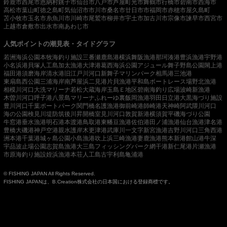
鈴鹿市
西尾市
恩納村
銚子市
仙台市
八戸市
芦屋町
光市
舞鶴市
行橋市
碧南市
西海市
高松市
葉山町
徳之島町
気仙沼市
市川市
桑名市
廿日市市
福岡市
赤穂市
屋久島町
苫小牧市
玉名市
糸魚川市
川崎市
尾鷲市
柳井市
宇土市
加古川市
宗像市
諫早市
西宮市
上越市
倉敷市
出水市
南あわじ市
人気ポイントの潮見表・タイドグラフ
若洲海浜公園
本牧海釣り施設
三番瀬
鹿島港
横浜
舞阪漁港
那珂湊港
豊浜漁港
宇野港
小名浜港
貝塚人工島
加太漁港
大津港
葛西海浜公園
アジュール舞子
野島公園
閖上港
福田港
須磨海岸
清水港
旧江戸川河口
新舞子マリンパーク
相馬港
三池港
東扇島西公園
三浦海岸
南芦屋浜
二見港
片貝漁港
平和島ボートレース場
野北漁港
相模川河口
大洗マリーナ
若松
大蔵海岸
玉島Ｅ地区
碧南海釣り広場
波崎新漁港
木曽川河口
呼子港
八景島マリーナ
ふれーゆ裏
飯岡漁港
羽田
日立港
大黒海づり施設
豊川河口
千葉ポートパーク
関門橋
名護漁港
御前崎港
師崎港
天神崎
阿武隈川河口
海の公園
検見川堤防
筑後川昇開橋
室見川河口
敦賀新港
横須賀
平磯海づり公園
牛窓港
垂水漁港
明石港
本渡港
鳥取港
東幡豆漁港
佐伯港
田ノ浦漁港
仙台漁港
津名港
豊橋
大磯港
神戸空港親水護岸
木更津港
武庫川一文字
新宮漁港
吉野川河口
三角西港
洲本港
千葉港
城ヶ島公園
小島漁港
吹上浜
三崎漁港
妻鹿漁港
熊本新港
館山港
牛深
宇品波止場公園
志賀島漁港
大三島フィッシングパーク
網干港
新仁尾港
片瀬漁港
市原海釣り施設
姪浜漁港
本荘人工島
古宇利島
亀浦港
© FISHING JAPAN All Rights Reserved.
FISHING JAPANは、B.Creation株式会社の日本国における登録商標です。