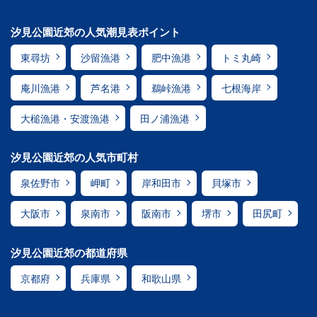
汐見公園近郊の人気潮見表ポイント
東尋坊
沙留漁港
肥中漁港
トミ丸崎
庵川漁港
芦名港
鵜峠漁港
七根海岸
大槌漁港・安渡漁港
田ノ浦漁港
汐見公園近郊の人気市町村
泉佐野市
岬町
岸和田市
貝塚市
大阪市
泉南市
阪南市
堺市
田尻町
汐見公園近郊の都道府県
京都府
兵庫県
和歌山県