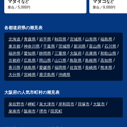
マダイ
マダコ
など
など
5,000
9,000
乗合／
円
乗合／
円
各都道府県の潮見表
北海道
青森県
岩手県
秋田県
宮城県
山形県
福島県
東京都
神奈川県
千葉県
茨城県
新潟県
富山県
石川県
福井県
愛知県
静岡県
三重県
大阪府
兵庫県
和歌山県
京都府
広島県
岡山県
山口県
鳥取県
島根県
高知県
香川県
徳島県
愛媛県
福岡県
佐賀県
長崎県
熊本県
大分県
宮崎県
鹿児島県
沖縄県
大阪府の人気市町村の潮見表
泉佐野市
岬町
泉大津市
岸和田市
貝塚市
大阪市
泉南市
阪南市
堺市
田尻町