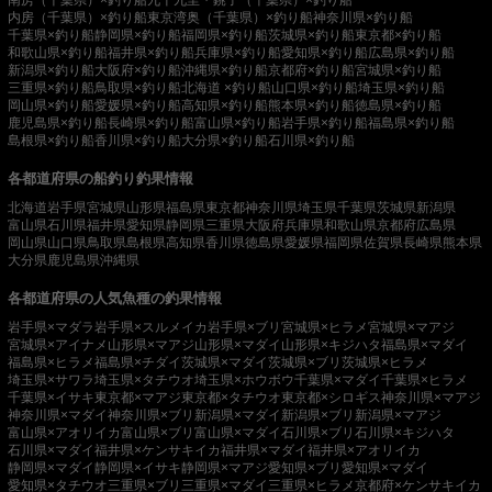
内房（千葉県）×釣り船
東京湾奥（千葉県）×釣り船
神奈川県×釣り船
千葉県×釣り船
静岡県×釣り船
福岡県×釣り船
茨城県×釣り船
東京都×釣り船
和歌山県×釣り船
福井県×釣り船
兵庫県×釣り船
愛知県×釣り船
広島県×釣り船
新潟県×釣り船
大阪府×釣り船
沖縄県×釣り船
京都府×釣り船
宮城県×釣り船
三重県×釣り船
鳥取県×釣り船
北海道 ×釣り船
山口県×釣り船
埼玉県×釣り船
岡山県×釣り船
愛媛県×釣り船
高知県×釣り船
熊本県×釣り船
徳島県×釣り船
鹿児島県×釣り船
長崎県×釣り船
富山県×釣り船
岩手県×釣り船
福島県×釣り船
島根県×釣り船
香川県×釣り船
大分県×釣り船
石川県×釣り船
各都道府県の船釣り釣果情報
北海道
岩手県
宮城県
山形県
福島県
東京都
神奈川県
埼玉県
千葉県
茨城県
新潟県
富山県
石川県
福井県
愛知県
静岡県
三重県
大阪府
兵庫県
和歌山県
京都府
広島県
岡山県
山口県
鳥取県
島根県
高知県
香川県
徳島県
愛媛県
福岡県
佐賀県
長崎県
熊本県
大分県
鹿児島県
沖縄県
各都道府県の人気魚種の釣果情報
岩手県×マダラ
岩手県×スルメイカ
岩手県×ブリ
宮城県×ヒラメ
宮城県×マアジ
宮城県×アイナメ
山形県×マアジ
山形県×マダイ
山形県×キジハタ
福島県×マダイ
福島県×ヒラメ
福島県×チダイ
茨城県×マダイ
茨城県×ブリ
茨城県×ヒラメ
埼玉県×サワラ
埼玉県×タチウオ
埼玉県×ホウボウ
千葉県×マダイ
千葉県×ヒラメ
千葉県×イサキ
東京都×マアジ
東京都×タチウオ
東京都×シロギス
神奈川県×マアジ
神奈川県×マダイ
神奈川県×ブリ
新潟県×マダイ
新潟県×ブリ
新潟県×マアジ
富山県×アオリイカ
富山県×ブリ
富山県×マダイ
石川県×ブリ
石川県×キジハタ
石川県×マダイ
福井県×ケンサキイカ
福井県×マダイ
福井県×アオリイカ
静岡県×マダイ
静岡県×イサキ
静岡県×マアジ
愛知県×ブリ
愛知県×マダイ
愛知県×タチウオ
三重県×ブリ
三重県×マダイ
三重県×ヒラメ
京都府×ケンサキイカ