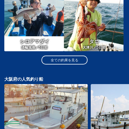
シロアマダイ
タコ
5
5
淡輪漁港／
日前
大津川／
日前
全ての釣果を見る
大阪府の人気釣り船