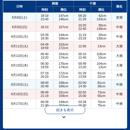
+
満潮
干潮
日時
潮名
−
時刻
潮位
時刻
潮位
18:19
147cm
09:20
42cm
8月8日(土)
若潮
23:40
146cm
21:29
143cm
10:20
30cm
8月9日(日)
18:10
157cm
中潮
22:40
139cm
03:39
144cm
11:19
20cm
8月10日(月)
中潮
18:30
166cm
23:29
130cm
04:49
153cm
8月11日(火)
12:00
13cm
大潮
18:59
172cm
05:40
163cm
00:10
118cm
8月12日(水)
大潮
19:20
174cm
12:40
10cm
06:30
170cm
00:49
104cm
8月13日(木)
大潮
19:59
174cm
13:20
13cm
07:19
172cm
01:29
91cm
8月14日(金)
大潮
20:20
172cm
13:59
22cm
08:00
169cm
02:00
81cm
8月15日(土)
中潮
20:49
166cm
14:30
36cm
08:49
161cm
02:50
73cm
8月16日(日)
中潮
21:19
159cm
15:00
55cm
09:39
149cm
03:39
70cm
8月17日(月)
中潮
21:40
152cm
15:30
75cm
続きを表示