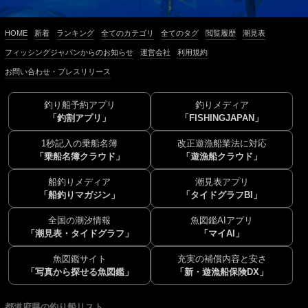
HOME
新着
ランキング
全てのカテゴリ
全てのタグ
閲覧履歴
潮見表
フィッシングジャパンからのお知らせ
運営会社
利用規約
お問い合わせ・プレスリリース
釣り船予約アプリ
釣りメディア
「釣割アプリ」
「FISHINGJAPAN」
1秒記入の乗船名簿
改正遊漁船業法に対応
「乗船名簿クラウド」
「遊漁船クラウド」
船釣りメディア
潮見表アプリ
「船釣りマガジン」
「タイドグラフBI」
全国の潮汐情報
魚図鑑AIアプリ
「潮見表・タイドグラフ」
「マイAI」
魚図鑑サイト
充実の補償内容と安さ
「写真から探せる魚図鑑」
「新・遊漁船保険DX」
都道府県の釣り船リスト