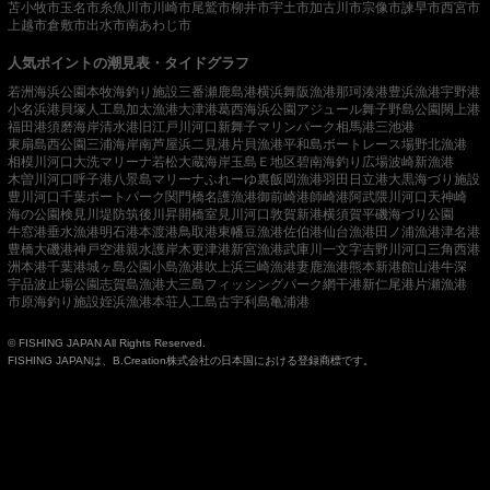
苫小牧市
玉名市
糸魚川市
川崎市
尾鷲市
柳井市
宇土市
加古川市
宗像市
諫早市
西宮市
上越市
倉敷市
出水市
南あわじ市
人気ポイントの潮見表・タイドグラフ
若洲海浜公園
本牧海釣り施設
三番瀬
鹿島港
横浜
舞阪漁港
那珂湊港
豊浜漁港
宇野港
小名浜港
貝塚人工島
加太漁港
大津港
葛西海浜公園
アジュール舞子
野島公園
閖上港
福田港
須磨海岸
清水港
旧江戸川河口
新舞子マリンパーク
相馬港
三池港
東扇島西公園
三浦海岸
南芦屋浜
二見港
片貝漁港
平和島ボートレース場
野北漁港
相模川河口
大洗マリーナ
若松
大蔵海岸
玉島Ｅ地区
碧南海釣り広場
波崎新漁港
木曽川河口
呼子港
八景島マリーナ
ふれーゆ裏
飯岡漁港
羽田
日立港
大黒海づり施設
豊川河口
千葉ポートパーク
関門橋
名護漁港
御前崎港
師崎港
阿武隈川河口
天神崎
海の公園
検見川堤防
筑後川昇開橋
室見川河口
敦賀新港
横須賀
平磯海づり公園
牛窓港
垂水漁港
明石港
本渡港
鳥取港
東幡豆漁港
佐伯港
仙台漁港
田ノ浦漁港
津名港
豊橋
大磯港
神戸空港親水護岸
木更津港
新宮漁港
武庫川一文字
吉野川河口
三角西港
洲本港
千葉港
城ヶ島公園
小島漁港
吹上浜
三崎漁港
妻鹿漁港
熊本新港
館山港
牛深
宇品波止場公園
志賀島漁港
大三島フィッシングパーク
網干港
新仁尾港
片瀬漁港
市原海釣り施設
姪浜漁港
本荘人工島
古宇利島
亀浦港
© FISHING JAPAN All Rights Reserved.
FISHING JAPANは、B.Creation株式会社の日本国における登録商標です。