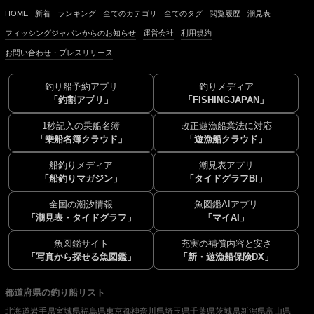
HOME
新着
ランキング
全てのカテゴリ
全てのタグ
閲覧履歴
潮見表
フィッシングジャパンからのお知らせ
運営会社
利用規約
お問い合わせ・プレスリリース
釣り船予約アプリ
釣りメディア
「釣割アプリ」
「FISHINGJAPAN」
1秒記入の乗船名簿
改正遊漁船業法に対応
「乗船名簿クラウド」
「遊漁船クラウド」
船釣りメディア
潮見表アプリ
「船釣りマガジン」
「タイドグラフBI」
全国の潮汐情報
魚図鑑AIアプリ
「潮見表・タイドグラフ」
「マイAI」
魚図鑑サイト
充実の補償内容と安さ
「写真から探せる魚図鑑」
「新・遊漁船保険DX」
都道府県の釣り船リスト
北海道
岩手県
宮城県
福島県
東京都
神奈川県
埼玉県
千葉県
茨城県
新潟県
富山県