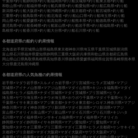
千葉県×釣り船
静岡県×釣り船
福岡県×釣り船
茨城県×釣り船
東京都×釣り船
和歌山県×釣り船
福井県×釣り船
兵庫県×釣り船
愛知県×釣り船
広島県×釣り船
新潟県×釣り船
大阪府×釣り船
沖縄県×釣り船
京都府×釣り船
宮城県×釣り船
三重県×釣り船
鳥取県×釣り船
北海道 ×釣り船
山口県×釣り船
埼玉県×釣り船
岡山県×釣り船
愛媛県×釣り船
高知県×釣り船
熊本県×釣り船
徳島県×釣り船
鹿児島県×釣り船
長崎県×釣り船
富山県×釣り船
岩手県×釣り船
福島県×釣り船
島根県×釣り船
香川県×釣り船
大分県×釣り船
石川県×釣り船
各都道府県の船釣り釣果情報
北海道
岩手県
宮城県
山形県
福島県
東京都
神奈川県
埼玉県
千葉県
茨城県
新潟県
富山県
石川県
福井県
愛知県
静岡県
三重県
大阪府
兵庫県
和歌山県
京都府
広島県
岡山県
山口県
鳥取県
島根県
高知県
香川県
徳島県
愛媛県
福岡県
佐賀県
長崎県
熊本県
大分県
鹿児島県
沖縄県
各都道府県の人気魚種の釣果情報
岩手県×マダラ
岩手県×スルメイカ
岩手県×ブリ
宮城県×ヒラメ
宮城県×マアジ
宮城県×アイナメ
山形県×マアジ
山形県×マダイ
山形県×キジハタ
福島県×マダイ
福島県×ヒラメ
福島県×チダイ
茨城県×マダイ
茨城県×ブリ
茨城県×ヒラメ
埼玉県×サワラ
埼玉県×タチウオ
埼玉県×ホウボウ
千葉県×マダイ
千葉県×ヒラメ
千葉県×イサキ
東京都×マアジ
東京都×タチウオ
東京都×シロギス
神奈川県×マアジ
神奈川県×マダイ
神奈川県×ブリ
新潟県×マダイ
新潟県×ブリ
新潟県×マアジ
富山県×アオリイカ
富山県×ブリ
富山県×マダイ
石川県×ブリ
石川県×キジハタ
石川県×マダイ
福井県×ケンサキイカ
福井県×マダイ
福井県×アオリイカ
静岡県×マダイ
静岡県×イサキ
静岡県×マアジ
愛知県×ブリ
愛知県×マダイ
愛知県×タチウオ
三重県×ブリ
三重県×マダイ
三重県×ヒラメ
京都府×ケンサキイカ
京都府×ブリ
京都府×マダイ
大阪府×マダイ
大阪府×サワラ
大阪府×ブリ
兵庫県×ブリ
兵庫県×マダイ
兵庫県×マダコ
和歌山県×マダイ
和歌山県×マアジ