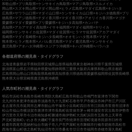
和歌山県×ブリ
鳥取県×ケンサキイカ
鳥取県×マアジ
鳥取県×スルメイカ
岡山県×スズキ
岡山県×マダイ
岡山県×ヒラメ
広島県×マダイ
広島県×キジハタ
広島県×サワラ
山口県×マダイ
山口県×ケンサキイカ
山口県×キジハタ
徳島県×ブリ
徳島県×マアジ
徳島県×チダイ
香川県×マダイ
香川県×アオリイカ
香川県×マゴチ
愛媛県×マダイ
愛媛県×ブリ
愛媛県×キジハタ
高知県×カンパチ
高知県×アカアマダイ
高知県×イサキ
福岡県×マダイ
福岡県×ヤリイカ
福岡県×ケンサキイカ
佐賀県×マダイ
佐賀県×ヒラマサ
佐賀県×アカアマダイ
長崎県×マダイ
長崎県×キジハタ
長崎県×オオモンハタ
熊本県×マダイ
熊本県×ヒラメ
熊本県×メバル
鹿児島県×マダイ
鹿児島県×ケンサキイカ
鹿児島県×アオハタ
沖縄県×スジアラ
沖縄県×キハダ
沖縄県×バラハタ
各都道府県の潮見表・タイドグラフ
北海道
青森県
岩手県
秋田県
宮城県
山形県
福島県
東京都
神奈川県
千葉県
茨城県
新潟県
富山県
石川県
福井県
愛知県
静岡県
三重県
大阪府
兵庫県
和歌山県
京都府
広島県
岡山県
山口県
鳥取県
島根県
高知県
香川県
徳島県
愛媛県
福岡県
佐賀県
長崎県
熊本県
大分県
宮崎県
鹿児島県
沖縄県
人気市町村の潮見表・タイドグラフ
明石市
浜松市
糸島市
長崎市
周防大島町
広島市
和歌山市
鳴門市
富津市
下関市
北九州市
木更津市
姫路市
淡路市
九十九里町
石巻市
平戸市
横浜市
神戸市
江戸川区
名古屋市
呉市
延岡市
志摩市
館山市
平塚市
小豆島町
四日市市
江田島市
常滑市
沼津市
松山市
福山市
横須賀市
唐津市
津市
長島町
佐世保市
茅ヶ崎市
浦安市
宮古島市
伊勢市
伊万里市
天草市
今治市
南知多町
勝浦市
南伊勢町
大洗町
浜田市
五島市
上天草市
芦北町
愛南町
いわき市
大磯町
千葉市
長門市
焼津市
亘理町
境港市
田原市
臼杵市
鈴鹿市
西尾市
恩納村
仙台市
銚子市
八戸市
芦屋町
光市
舞鶴市
行橋市
碧南市
高松市
西海市
葉山町
徳之島町
気仙沼市
市川市
桑名市
廿日市市
福岡市
赤穂市
屋久島町