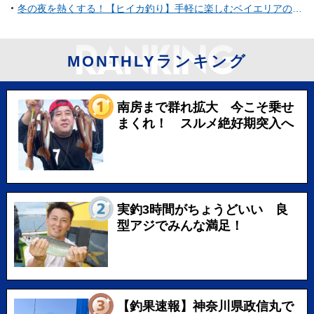
冬の夜を熱くする！【ヒイカ釣り】手軽に楽しむベイエリアのライトエギング
MONTHLYランキング
南房まで群れ拡大 今こそ乗せ
まくれ！ スルメ絶好期突入へ
実釣3時間がちょうどいい 良
型アジでみんな満足！
【釣果速報】神奈川県政信丸で