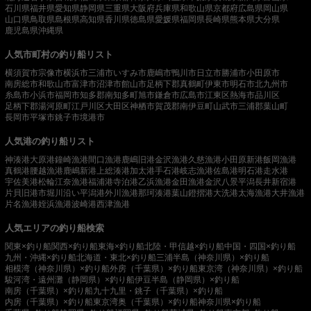
石川県
福井県
愛知県
静岡県
三重県
大阪府
兵庫県
和歌山県
京都府
広島県
岡山県
山口県
鳥取県
島根県
高知県
香川県
徳島県
愛媛県
福岡県
長崎県
熊本県
大分県
鹿児島県
沖縄県
人気市町村の釣り船リスト
横須賀市
宗像市
横浜市
三浦市
いすみ市
鹿嶋市
鴨川市
日立市
勝浦市
小田原市
南房総市
和歌山市
富津市
沼津市
館山市
足柄下郡真鶴町
伊東市
明石市
北九州市
糸島市
小浜市
福岡市
知多郡南知多町
旭市
鎌倉市
広島市
江東区
熱海市
品川区
足柄下郡湯河原町
江戸川区
大田区
神栖市
賀茂郡南伊豆町
山武市
三浦郡葉山町
長岡市
平塚市
銚子市
境港市
人気港の釣り船リスト
神湊港
大原港
鐘崎漁港
間口漁港
鹿嶋旧港
金沢漁港
久慈漁港
小田原新港
飯岡漁港
真鶴港
腰越漁港
鹿嶋新港
上総湊港
加太港
手石港
岐志漁港
佐島港
明石港
走水港
宇佐美港
松輪江奈漁港
福浦港
寺泊港
乙浜漁港
金田漁港
金沢八景平潟
長井新宿港
片貝旧港
市堀川沿い
平潟港
外川漁港
那珂湊港
葉山鐙摺港
大洗港
太海漁港
大井漁港
片名漁港
姪浜漁港
波崎港
西津漁港
人気エリアの釣り船検索
関東×釣り船
関西×釣り船
東海×釣り船
北陸・甲信越×釣り船
中国・四国×釣り船
九州・沖縄×釣り船
北海道・東北×釣り船
三浦半島（神奈川県）×釣り船
相模湾（神奈川県）×釣り船
外房（千葉県）×釣り船
東京湾（神奈川県）×釣り船
駿河湾・遠州灘（静岡県）×釣り船
伊豆半島（静岡県）×釣り船
南房（千葉県）×釣り船
九十九里・銚子（千葉県）×釣り船
内房（千葉県）×釣り船
東京湾奥（千葉県）×釣り船
神奈川県×釣り船