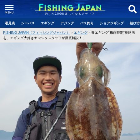
釣りが100倍楽しくなるメディア
潮見表
シーバス
エギング
アジング
バス釣り
ショアジギング
結び方
FISHING JAPAN（フィッシングジャパン）
エギング
春エギング“梅雨時期”攻略法
を、エギング大好きヤマシタスタッフが徹底解説！！