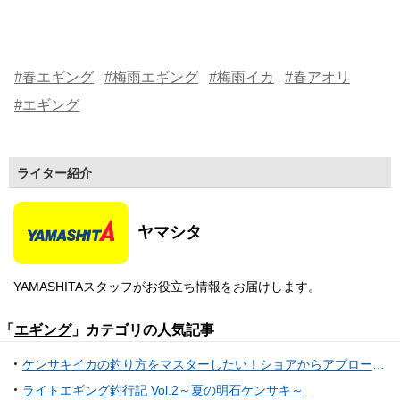
#春エギング
#梅雨エギング
#梅雨イカ
#春アオリ
#エギング
ライター紹介
ヤマシタ
YAMASHITAスタッフがお役立ち情報をお届けします。
「
エギング
」カテゴリの人気記事
ケンサキイカの釣り方をマスターしたい！ショアからアプローチできるおすすめタックル
ライトエギング釣行記 Vol.2～夏の明石ケンサキ～