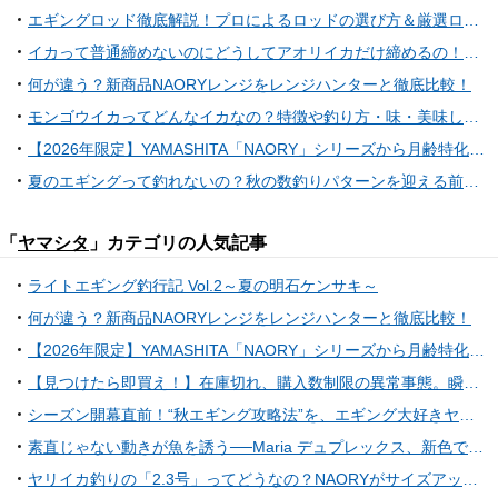
エギングロッド徹底解説！プロによるロッドの選び方＆厳選ロッド16本を紹介！
イカって普通締めないのにどうしてアオリイカだけ締めるの！？そのワケや締め方まで大公開！
何が違う？新商品NAORYレンジをレンジハンターと徹底比較！
モンゴウイカってどんなイカなの？特徴や釣り方・味・美味しい食べ方特集
【2026年限定】YAMASHITA「NAORY」シリーズから月齢特化の限定カラーが7月上旬に登場！夏の夜遊びを熱くする3色を徹底解説
夏のエギングって釣れないの？秋の数釣りパターンを迎える前にアオリイカを狙おう！
「
ヤマシタ
」カテゴリの人気記事
ライトエギング釣行記 Vol.2～夏の明石ケンサキ～
何が違う？新商品NAORYレンジをレンジハンターと徹底比較！
【2026年限定】YAMASHITA「NAORY」シリーズから月齢特化の限定カラーが7月上旬に登場！夏の夜遊びを熱くする3色を徹底解説
【見つけたら即買え！】在庫切れ、購入数制限の異常事態。瞬速で釣具店から消えていくエギの正体は？
シーズン開幕直前！“秋エギング攻略法”を、エギング大好きヤマシタスタッフが徹底解説！！
素直じゃない動きが魚を誘う──Maria デュプレックス、新色でさらに頼れる存在に。
ヤリイカ釣りの「2.3号」ってどうなの？NAORYがサイズアップした理由と使い分けのコツ