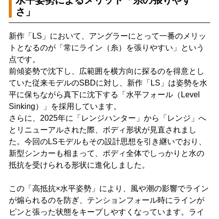
水平姿勢によるメリット「糸の張りやす
さ」
新作「LS」において、アングラーにとって一番のメリッ
トとなるのが「常にライン（糸）を張りやすい」という
点です。
前傾姿勢で沈下し、広範囲を横方向に探るのを得意とし
ていた従来モデルのSBDに対し、新作「LS」は姿勢を水
平に保ちながら真下に沈下する「水平フォール（Level
Sinking）」を採用しています。
さらに、2025年に「レンジハンター」から「レンジ」へ
とリニューアルされた際、ボディ形状が見直されまし
た。今回のLSモデルもその設計思想を引き継いでおり、
新型シンカーも相まって、ボディ全体でしっかりと水の
抵抗を受けられる形状に進化しました。
この「高抵抗×水平姿勢」により、風や潮の影響でライン
が煽られるのを防ぎ、テンションフォール時にラインが
ピンと張った状態をキープしやすくなっています。ライ