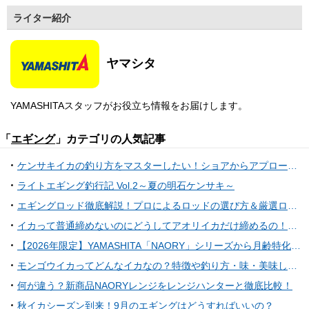
ライター紹介
ヤマシタ
YAMASHITAスタッフがお役立ち情報をお届けします。
「
エギング
」カテゴリの人気記事
ケンサキイカの釣り方をマスターしたい！ショアからアプローチできるおすすめタックル
ライトエギング釣行記 Vol.2～夏の明石ケンサキ～
エギングロッド徹底解説！プロによるロッドの選び方＆厳選ロッド16本を紹介！
イカって普通締めないのにどうしてアオリイカだけ締めるの！？そのワケや締め方まで大公開！
【2026年限定】YAMASHITA「NAORY」シリーズから月齢特化の限定カラーが7月上旬に登場！夏の夜遊びを熱くする3色を徹底解説
モンゴウイカってどんなイカなの？特徴や釣り方・味・美味しい食べ方特集
何が違う？新商品NAORYレンジをレンジハンターと徹底比較！
秋イカシーズン到来！9月のエギングはどうすればいいの？