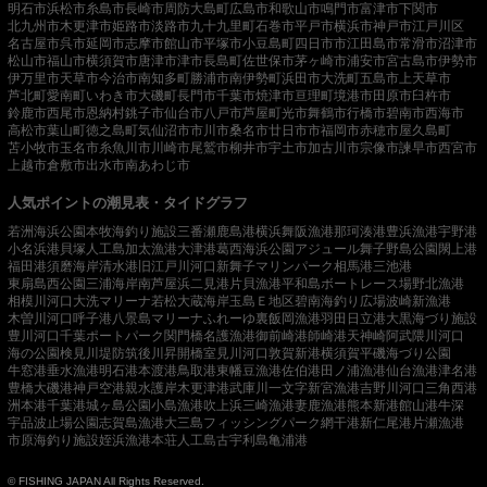
明石市
浜松市
糸島市
長崎市
周防大島町
広島市
和歌山市
鳴門市
富津市
下関市
北九州市
木更津市
姫路市
淡路市
九十九里町
石巻市
平戸市
横浜市
神戸市
江戸川区
名古屋市
呉市
延岡市
志摩市
館山市
平塚市
小豆島町
四日市市
江田島市
常滑市
沼津市
松山市
福山市
横須賀市
唐津市
津市
長島町
佐世保市
茅ヶ崎市
浦安市
宮古島市
伊勢市
伊万里市
天草市
今治市
南知多町
勝浦市
南伊勢町
浜田市
大洗町
五島市
上天草市
芦北町
愛南町
いわき市
大磯町
長門市
千葉市
焼津市
亘理町
境港市
田原市
臼杵市
鈴鹿市
西尾市
恩納村
銚子市
仙台市
八戸市
芦屋町
光市
舞鶴市
行橋市
碧南市
西海市
高松市
葉山町
徳之島町
気仙沼市
市川市
桑名市
廿日市市
福岡市
赤穂市
屋久島町
苫小牧市
玉名市
糸魚川市
川崎市
尾鷲市
柳井市
宇土市
加古川市
宗像市
諫早市
西宮市
上越市
倉敷市
出水市
南あわじ市
人気ポイントの潮見表・タイドグラフ
若洲海浜公園
本牧海釣り施設
三番瀬
鹿島港
横浜
舞阪漁港
那珂湊港
豊浜漁港
宇野港
小名浜港
貝塚人工島
加太漁港
大津港
葛西海浜公園
アジュール舞子
野島公園
閖上港
福田港
須磨海岸
清水港
旧江戸川河口
新舞子マリンパーク
相馬港
三池港
東扇島西公園
三浦海岸
南芦屋浜
二見港
片貝漁港
平和島ボートレース場
野北漁港
相模川河口
大洗マリーナ
若松
大蔵海岸
玉島Ｅ地区
碧南海釣り広場
波崎新漁港
木曽川河口
呼子港
八景島マリーナ
ふれーゆ裏
飯岡漁港
羽田
日立港
大黒海づり施設
豊川河口
千葉ポートパーク
関門橋
名護漁港
御前崎港
師崎港
天神崎
阿武隈川河口
海の公園
検見川堤防
筑後川昇開橋
室見川河口
敦賀新港
横須賀
平磯海づり公園
牛窓港
垂水漁港
明石港
本渡港
鳥取港
東幡豆漁港
佐伯港
田ノ浦漁港
仙台漁港
津名港
豊橋
大磯港
神戸空港親水護岸
木更津港
武庫川一文字
新宮漁港
吉野川河口
三角西港
洲本港
千葉港
城ヶ島公園
小島漁港
吹上浜
三崎漁港
妻鹿漁港
熊本新港
館山港
牛深
宇品波止場公園
志賀島漁港
大三島フィッシングパーク
網干港
新仁尾港
片瀬漁港
市原海釣り施設
姪浜漁港
本荘人工島
古宇利島
亀浦港
© FISHING JAPAN All Rights Reserved.