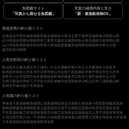
魚図鑑サイト
充実の補償内容と安さ
「写真から探せる魚図鑑」
「新・遊漁船保険DX」
都道府県の釣り船リスト
北海道
岩手県
宮城県
福島県
東京都
神奈川県
埼玉県
千葉県
茨城県
新潟県
富山県
石川県
福井県
愛知県
静岡県
三重県
大阪府
兵庫県
和歌山県
京都府
広島県
岡山県
山口県
鳥取県
島根県
高知県
香川県
徳島県
愛媛県
福岡県
長崎県
熊本県
大分県
鹿児島県
沖縄県
人気市町村の釣り船リスト
横須賀市
宗像市
横浜市
三浦市
いすみ市
鹿嶋市
鴨川市
日立市
勝浦市
小田原市
南房総市
和歌山市
富津市
沼津市
館山市
足柄下郡真鶴町
伊東市
明石市
北九州市
糸島市
小浜市
福岡市
知多郡南知多町
旭市
鎌倉市
広島市
江東区
熱海市
品川区
足柄下郡湯河原町
江戸川区
大田区
神栖市
賀茂郡南伊豆町
山武市
三浦郡葉山町
長岡市
平塚市
銚子市
境港市
人気港の釣り船リスト
神湊港
大原港
鐘崎漁港
間口漁港
鹿嶋旧港
金沢漁港
久慈漁港
小田原新港
飯岡漁港
真鶴港
腰越漁港
鹿嶋新港
上総湊港
加太港
手石港
岐志漁港
佐島港
明石港
走水港
宇佐美港
松輪江奈漁港
福浦港
寺泊港
乙浜漁港
金田漁港
金沢八景平潟
長井新宿港
片貝旧港
市堀川沿い
平潟港
外川漁港
那珂湊港
葉山鐙摺港
大洗港
太海漁港
大井漁港
片名漁港
姪浜漁港
波崎港
西津漁港