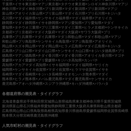
千葉県×イサキ
東京都×マアジ
東京都×タチウオ
東京都×シロギス
神奈川県×マアジ
神奈川県×マダイ
神奈川県×ブリ
新潟県×マダイ
新潟県×ブリ
新潟県×マアジ
富山県×アオリイカ
富山県×ブリ
富山県×マダイ
石川県×ブリ
石川県×キジハタ
石川県×マダイ
福井県×ケンサキイカ
福井県×マダイ
福井県×アオリイカ
静岡県×マダイ
静岡県×イサキ
静岡県×マアジ
愛知県×ブリ
愛知県×マダイ
愛知県×タチウオ
三重県×ブリ
三重県×マダイ
三重県×ヒラメ
京都府×ケンサキイカ
京都府×ブリ
京都府×マダイ
大阪府×マダイ
大阪府×サワラ
大阪府×ブリ
兵庫県×ブリ
兵庫県×マダイ
兵庫県×マダコ
和歌山県×マダイ
和歌山県×マアジ
和歌山県×ブリ
鳥取県×ケンサキイカ
鳥取県×マアジ
鳥取県×アオリイカ
岡山県×スズキ
岡山県×マダイ
岡山県×ヒラメ
広島県×マダイ
広島県×キジハタ
広島県×ブリ
山口県×マダイ
山口県×ケンサキイカ
山口県×キジハタ
徳島県×ブリ
徳島県×マアジ
徳島県×チダイ
香川県×マダイ
香川県×アオリイカ
香川県×マゴチ
愛媛県×マダイ
愛媛県×ブリ
愛媛県×キジハタ
高知県×カンパチ
高知県×アカアマダイ
高知県×イサキ
福岡県×マダイ
福岡県×ヤリイカ
福岡県×ケンサキイカ
佐賀県×マダイ
佐賀県×ヒラマサ
佐賀県×イサキ
長崎県×マダイ
長崎県×キジハタ
長崎県×オオモンハタ
熊本県×マダイ
熊本県×ヒラメ
熊本県×メバル
鹿児島県×マダイ
鹿児島県×ケンサキイカ
鹿児島県×アオハタ
沖縄県×スジアラ
沖縄県×キハダ
沖縄県×バラハタ
各都道府県の潮見表・タイドグラフ
北海道
青森県
岩手県
秋田県
宮城県
山形県
福島県
東京都
神奈川県
千葉県
茨城県
新潟県
富山県
石川県
福井県
愛知県
静岡県
三重県
大阪府
兵庫県
和歌山県
京都府
広島県
岡山県
山口県
鳥取県
島根県
高知県
香川県
徳島県
愛媛県
福岡県
佐賀県
長崎県
熊本県
大分県
宮崎県
鹿児島県
沖縄県
人気市町村の潮見表・タイドグラフ