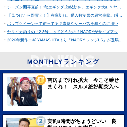
シーズン開幕直前！“秋エギング攻略法”を、エギング大好きヤマシタスタッフが徹底解説！！
【見つけたら即買え！】在庫切れ、購入数制限の異常事態。瞬速で釣具店から消えていくエギの正体は？
ポップクイーンって使ってる？青物やシーバスを狙うのに用いる定番ポッパー
ヤリイカ釣りの「2.3号」ってどうなの？NAORYがサイズアップした理由と使い分けのコツ
2026年新作エギ YAMASHITAより「NAORY レンジLS」が登場！“水平フォール”がライトエギングを変える
MONTHLYランキング
南房まで群れ拡大 今こそ乗せ
まくれ！ スルメ絶好期突入へ
実釣3時間がちょうどいい 良