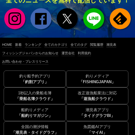
全てのニュースを無料で配信しています！
HOME
新着
ランキング
全てのカテゴリ
全てのタグ
閲覧履歴
潮見表
フィッシングジャパンからのお知らせ
運営会社
利用規約
お問い合わせ・プレスリリース
釣り船予約アプリ
釣りメディア
「釣割アプリ」
「FISHINGJAPAN」
1秒記入の乗船名簿
改正遊漁船業法に対応
「乗船名簿クラウド」
「遊漁船クラウド」
船釣りメディア
潮見表アプリ
「船釣りマガジン」
「タイドグラフBI」
全国の潮汐情報
魚図鑑AIアプリ
「潮見表・タイドグラフ」
「マイAI」