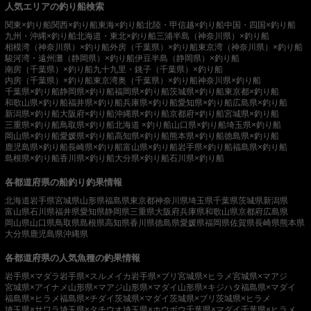
人気エリアの釣り船検索
関東×釣り船
関西×釣り船
東海×釣り船
北陸・甲信越×釣り船
中国・四国×釣り船
九州・沖縄×釣り船
北海道・東北×釣り船
三浦半島（神奈川県）×釣り船
相模湾（神奈川県）×釣り船
外房（千葉県）×釣り船
東京湾（神奈川県）×釣り船
駿河湾・遠州灘（静岡県）×釣り船
伊豆半島（静岡県）×釣り船
南房（千葉県）×釣り船
九十九里・銚子（千葉県）×釣り船
内房（千葉県）×釣り船
東京湾奥（千葉県）×釣り船
神奈川県×釣り船
千葉県×釣り船
静岡県×釣り船
福岡県×釣り船
茨城県×釣り船
東京都×釣り船
和歌山県×釣り船
福井県×釣り船
兵庫県×釣り船
愛知県×釣り船
広島県×釣り船
新潟県×釣り船
大阪府×釣り船
沖縄県×釣り船
京都府×釣り船
宮城県×釣り船
三重県×釣り船
鳥取県×釣り船
北海道 ×釣り船
山口県×釣り船
埼玉県×釣り船
岡山県×釣り船
愛媛県×釣り船
高知県×釣り船
熊本県×釣り船
徳島県×釣り船
鹿児島県×釣り船
長崎県×釣り船
富山県×釣り船
岩手県×釣り船
福島県×釣り船
島根県×釣り船
香川県×釣り船
大分県×釣り船
石川県×釣り船
各都道府県の船釣り釣果情報
北海道
岩手県
宮城県
山形県
福島県
東京都
神奈川県
埼玉県
千葉県
茨城県
新潟県
富山県
石川県
福井県
愛知県
静岡県
三重県
大阪府
兵庫県
和歌山県
京都府
広島県
岡山県
山口県
鳥取県
島根県
高知県
香川県
徳島県
愛媛県
福岡県
佐賀県
長崎県
熊本県
大分県
鹿児島県
沖縄県
各都道府県の人気魚種の釣果情報
岩手県×マダラ
岩手県×スルメイカ
岩手県×ブリ
宮城県×ヒラメ
宮城県×マアジ
宮城県×アイナメ
山形県×マアジ
山形県×マダイ
山形県×キジハタ
福島県×マダイ
福島県×ヒラメ
福島県×チダイ
茨城県×マダイ
茨城県×ブリ
茨城県×ヒラメ
埼玉県×サワラ
埼玉県×タチウオ
埼玉県×ホウボウ
千葉県×マダイ
千葉県×ヒラメ