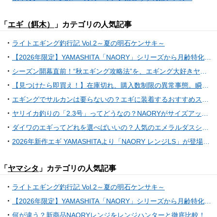
「
エギ（餌木）
」カテゴリの人気記事
ライトエギング釣行記 Vol.2～夏の明石ケンサキ～
【2026年限定】YAMASHITA「NAORY」シリーズから月齢特化の限定カラーが7月上旬に登場！夏の夜遊びを熱くする3色を徹底解説
シーズン開幕直前！“秋エギング攻略法”を、エギング大好きヤマシタスタッフが徹底解説！！
【見つけたら即買え！】在庫切れ、購入数制限の異常事態。瞬速で釣具店から消えていくエギの正体は？
エギングでサルカンは要らないの？エギに装着するおすすめスナップ特集
ヤリイカ釣りの「2.3号」ってどうなの？NAORYがサイズアップした理由と使い分けのコツ
ダイワのエギってどれを選べばいいの？人気のエメラルダスシリーズからおすすめアイテムをセレクト
2026年新作エギ YAMASHITAより「NAORY レンジLS」が登場！“水平フォール”がライトエギングを変える
「
ヤマシタ
」カテゴリの人気記事
ライトエギング釣行記 Vol.2～夏の明石ケンサキ～
【2026年限定】YAMASHITA「NAORY」シリーズから月齢特化の限定カラーが7月上旬に登場！夏の夜遊びを熱くする3色を徹底解説
何が違う？新商品NAORYレンジをレンジハンターと徹底比較！