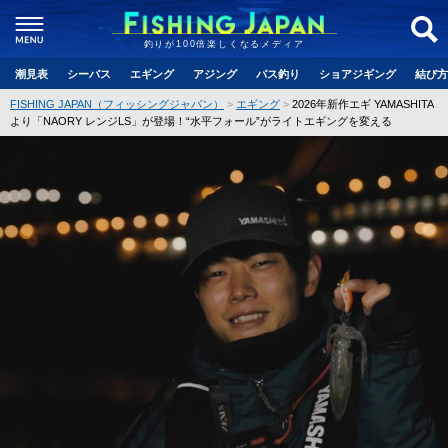
釣りが100倍楽しくなるメディア
潮見表
シーバス
エギング
アジング
バス釣り
ショアジギング
結び方
FISHING JAPAN（フィッシングジャパン）
エギング
2026年新作エギ YAMASHITA
より「NAORY レンジLS」が登場！“水平フォール”がライトエギングを変える