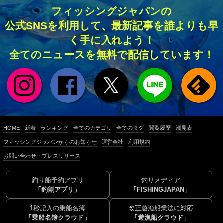
フィッシングジャパンの
公式SNSを利用して、最新記事を誰よりも早
く手に入れよう！
全てのニュースを無料で配信しています！
HOME
新着
ランキング
全てのカテゴリ
全てのタグ
閲覧履歴
潮見表
フィッシングジャパンからのお知らせ
運営会社
利用規約
お問い合わせ・プレスリリース
釣り船予約アプリ
釣りメディア
「釣割アプリ」
「FISHINGJAPAN」
1秒記入の乗船名簿
改正遊漁船業法に対応
「乗船名簿クラウド」
「遊漁船クラウド」