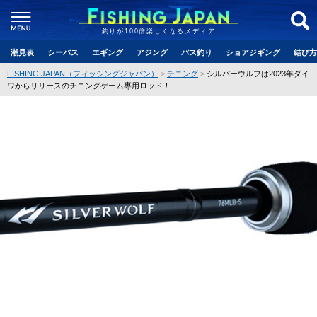
釣りが100倍楽しくなるメディア
潮見表
シーバス
エギング
アジング
バス釣り
ショアジギング
結び方
FISHING JAPAN（フィッシングジャパン）
チニング
シルバーウルフは2023年ダイ
ワからリリースのチニングゲーム専用ロッド！