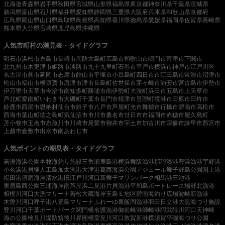
北海道
青森県
岩手県
秋田県
宮城県
山形県
福島県
東京都
神奈川県
千葉県
茨城県
新潟県
富山県
石川県
福井県
愛知県
静岡県
三重県
大阪府
兵庫県
和歌山県
京都府
広島県
岡山県
山口県
鳥取県
島根県
高知県
香川県
徳島県
愛媛県
福岡県
佐賀県
長崎県
熊本県
大分県
宮崎県
鹿児島県
沖縄県
人気市町村の潮見表・タイドグラフ
明石市
浜松市
糸島市
長崎市
周防大島町
広島市
和歌山市
鳴門市
富津市
下関市
北九州市
木更津市
姫路市
淡路市
九十九里町
石巻市
平戸市
横浜市
神戸市
江戸川区
名古屋市
呉市
延岡市
志摩市
館山市
平塚市
小豆島町
四日市市
江田島市
常滑市
沼津市
松山市
福山市
横須賀市
唐津市
津市
長島町
佐世保市
茅ヶ崎市
浦安市
宮古島市
伊勢市
伊万里市
天草市
今治市
南知多町
勝浦市
南伊勢町
大洗町
浜田市
五島市
上天草市
芦北町
愛南町
いわき市
大磯町
千葉市
長門市
焼津市
亘理町
境港市
田原市
臼杵市
鈴鹿市
西尾市
恩納村
仙台市
銚子市
八戸市
芦屋町
光市
舞鶴市
行橋市
碧南市
高松市
西海市
葉山町
徳之島町
気仙沼市
市川市
桑名市
廿日市市
福岡市
赤穂市
屋久島町
苫小牧市
玉名市
糸魚川市
川崎市
尾鷲市
柳井市
宇土市
加古川市
宗像市
諫早市
西宮市
上越市
倉敷市
出水市
南あわじ市
人気ポイントの潮見表・タイドグラフ
若洲海浜公園
本牧海釣り施設
三番瀬
鹿島港
横浜
舞阪漁港
那珂湊港
豊浜漁港
宇野港
小名浜港
貝塚人工島
加太漁港
大津港
葛西海浜公園
アジュール舞子
野島公園
閖上港
福田港
須磨海岸
清水港
旧江戸川河口
新舞子マリンパーク
相馬港
三池港
東扇島西公園
三浦海岸
南芦屋浜
二見港
片貝漁港
平和島ボートレース場
野北漁港
相模川河口
大洗マリーナ
若松
大蔵海岸
玉島Ｅ地区
碧南海釣り広場
波崎新漁港
木曽川河口
呼子港
八景島マリーナ
ふれーゆ裏
飯岡漁港
羽田
日立港
大黒海づり施設
豊川河口
千葉ポートパーク
関門橋
名護漁港
御前崎港
師崎港
阿武隈川河口
天神崎
海の公園
検見川堤防
筑後川昇開橋
室見川河口
敦賀新港
横須賀
平磯海づり公園