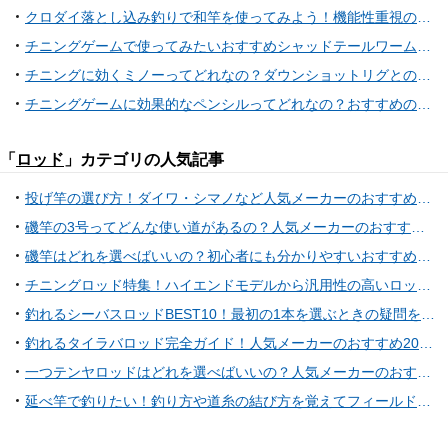
クロダイ落とし込み釣りで和竿を使ってみよう！機能性重視の竿選びから一風変えてみる？竹独特の感触をその手で体験し、引きの良さを楽しもう！
チニングゲームで使ってみたいおすすめシャッドテールワーム特集！
チニングに効くミノーってどれなの？ダウンショットリグとの活用法に注目
チニングゲームに効果的なペンシルってどれなの？おすすめのアイテム特集
「
ロッド
」カテゴリの人気記事
投げ竿の選び方！ダイワ・シマノなど人気メーカーのおすすめアイテム10選
磯竿の3号ってどんな使い道があるの？人気メーカーのおすすめロッドをピックアップ
磯竿はどれを選べばいいの？初心者にも分かりやすいおすすめ人気アイテム11選
チニングロッド特集！ハイエンドモデルから汎用性の高いロッドまで23選
釣れるシーバスロッドBEST10！最初の1本を選ぶときの疑問を解決しよう！
釣れるタイラバロッド完全ガイド！人気メーカーのおすすめ20ロッドをリストアップ！
一つテンヤロッドはどれを選べばいいの？人気メーカーのおすすめアイテム特集
延べ竿で釣りたい！釣り方や道糸の結び方を覚えてフィールドへ出かけよう