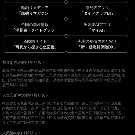
船釣りメディア
潮見表アプリ
「船釣りマガジン」
「タイドグラフBI」
全国の潮汐情報
魚図鑑AIアプリ
「潮見表・タイドグラフ」
「マイAI」
魚図鑑サイト
充実の補償内容と安さ
「写真から探せる魚図鑑」
「新・遊漁船保険DX」
都道府県の釣り船リスト
北海道
岩手県
宮城県
福島県
東京都
神奈川県
埼玉県
千葉県
茨城県
新潟県
富山県
石川県
福井県
愛知県
静岡県
三重県
大阪府
兵庫県
和歌山県
京都府
広島県
岡山県
山口県
鳥取県
島根県
高知県
香川県
徳島県
愛媛県
福岡県
長崎県
熊本県
大分県
鹿児島県
沖縄県
人気市町村の釣り船リスト
横須賀市
宗像市
横浜市
三浦市
いすみ市
鹿嶋市
鴨川市
日立市
勝浦市
小田原市
南房総市
和歌山市
富津市
沼津市
館山市
足柄下郡真鶴町
伊東市
明石市
北九州市
糸島市
小浜市
福岡市
知多郡南知多町
旭市
鎌倉市
広島市
江東区
熱海市
品川区
足柄下郡湯河原町
江戸川区
大田区
神栖市
賀茂郡南伊豆町
山武市
三浦郡葉山町
長岡市
平塚市
銚子市
境港市
人気港の釣り船リスト