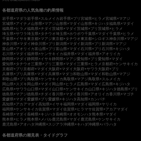
各都道府県の人気魚種の釣果情報
岩手県×マダラ
岩手県×スルメイカ
岩手県×ブリ
宮城県×ヒラメ
宮城県×マアジ
宮城県×アイナメ
山形県×マアジ
山形県×マダイ
山形県×キジハタ
福島県×マダイ
福島県×ヒラメ
福島県×チダイ
茨城県×マダイ
茨城県×ブリ
茨城県×ヒラメ
埼玉県×サワラ
埼玉県×タチウオ
埼玉県×ホウボウ
千葉県×マダイ
千葉県×ヒラメ
千葉県×イサキ
東京都×マアジ
東京都×タチウオ
東京都×シロギス
神奈川県×マアジ
神奈川県×マダイ
神奈川県×ブリ
新潟県×マダイ
新潟県×ブリ
新潟県×マアジ
富山県×アオリイカ
富山県×ブリ
富山県×マダイ
石川県×ブリ
石川県×キジハタ
石川県×マダイ
福井県×ケンサキイカ
福井県×マダイ
福井県×アオリイカ
静岡県×マダイ
静岡県×イサキ
静岡県×マアジ
愛知県×ブリ
愛知県×マダイ
愛知県×タチウオ
三重県×ブリ
三重県×マダイ
三重県×ヒラメ
京都府×ケンサキイカ
京都府×ブリ
京都府×マダイ
大阪府×マダイ
大阪府×サワラ
大阪府×ブリ
兵庫県×ブリ
兵庫県×マダイ
兵庫県×マダコ
和歌山県×マダイ
和歌山県×マアジ
和歌山県×ブリ
鳥取県×ケンサキイカ
鳥取県×マアジ
鳥取県×スルメイカ
岡山県×スズキ
岡山県×マダイ
岡山県×ヒラメ
広島県×マダイ
広島県×キジハタ
広島県×サワラ
山口県×マダイ
山口県×ケンサキイカ
山口県×キジハタ
徳島県×ブリ
徳島県×マアジ
徳島県×チダイ
香川県×マダイ
香川県×アオリイカ
香川県×マゴチ
愛媛県×マダイ
愛媛県×ブリ
愛媛県×キジハタ
高知県×カンパチ
高知県×アカアマダイ
高知県×イサキ
福岡県×マダイ
福岡県×ヤリイカ
福岡県×ケンサキイカ
佐賀県×マダイ
佐賀県×ヒラマサ
佐賀県×アカアマダイ
長崎県×マダイ
長崎県×キジハタ
長崎県×オオモンハタ
熊本県×マダイ
熊本県×ヒラメ
熊本県×メバル
鹿児島県×マダイ
鹿児島県×ケンサキイカ
鹿児島県×アオハタ
沖縄県×スジアラ
沖縄県×キハダ
沖縄県×バラハタ
各都道府県の潮見表・タイドグラフ