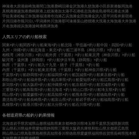
神湊港
大原港
鐘崎漁港
間口漁港
鹿嶋旧港
金沢漁港
久慈漁港
小田原新港
飯岡漁港
真鶴港
腰越漁港
鹿嶋新港
上総湊港
加太港
手石港
岐志漁港
佐島港
明石港
走水港
宇佐美港
松輪江奈漁港
福浦港
寺泊港
乙浜漁港
金田漁港
金沢八景平潟
長井新宿港
片貝旧港
市堀川沿い
平潟港
外川漁港
那珂湊港
葉山鐙摺港
大洗港
太海漁港
大井漁港
片名漁港
姪浜漁港
波崎港
西津漁港
人気エリアの釣り船検索
関東×釣り船
関西×釣り船
東海×釣り船
北陸・甲信越×釣り船
中国・四国×釣り船
九州・沖縄×釣り船
北海道・東北×釣り船
三浦半島（神奈川県）×釣り船
相模湾（神奈川県）×釣り船
外房（千葉県）×釣り船
東京湾（神奈川県）×釣り船
駿河湾・遠州灘（静岡県）×釣り船
伊豆半島（静岡県）×釣り船
南房（千葉県）×釣り船
九十九里・銚子（千葉県）×釣り船
内房（千葉県）×釣り船
東京湾奥（千葉県）×釣り船
神奈川県×釣り船
千葉県×釣り船
静岡県×釣り船
福岡県×釣り船
茨城県×釣り船
東京都×釣り船
和歌山県×釣り船
福井県×釣り船
兵庫県×釣り船
愛知県×釣り船
広島県×釣り船
新潟県×釣り船
大阪府×釣り船
沖縄県×釣り船
京都府×釣り船
宮城県×釣り船
三重県×釣り船
鳥取県×釣り船
北海道 ×釣り船
山口県×釣り船
埼玉県×釣り船
岡山県×釣り船
愛媛県×釣り船
高知県×釣り船
熊本県×釣り船
徳島県×釣り船
鹿児島県×釣り船
長崎県×釣り船
富山県×釣り船
岩手県×釣り船
福島県×釣り船
島根県×釣り船
香川県×釣り船
大分県×釣り船
石川県×釣り船
各都道府県の船釣り釣果情報
北海道
岩手県
宮城県
山形県
福島県
東京都
神奈川県
埼玉県
千葉県
茨城県
新潟県
富山県
石川県
福井県
愛知県
静岡県
三重県
大阪府
兵庫県
和歌山県
京都府
広島県
岡山県
山口県
鳥取県
島根県
高知県
香川県
徳島県
愛媛県
福岡県
佐賀県
長崎県
熊本県
大分県
鹿児島県
沖縄県