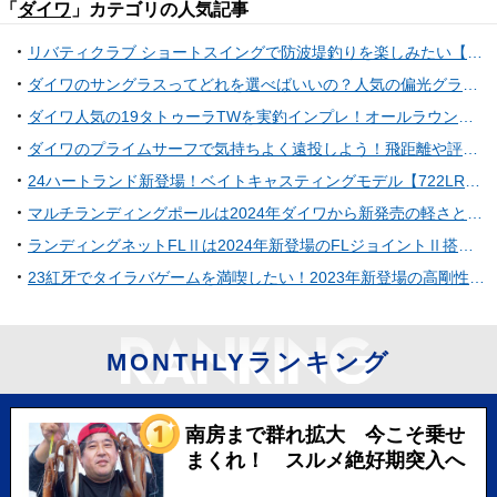
「
ダイワ
」カテゴリの人気記事
リバティクラブ ショートスイングで防波堤釣りを楽しみたい【ダイワ】
ダイワのサングラスってどれを選べばいいの？人気の偏光グラスおすすめ10選
ダイワ人気の19タトゥーラTWを実釣インプレ！オールラウンドに使えるベイトリール
ダイワのプライムサーフで気持ちよく遠投しよう！飛距離や評判を大調査
24ハートランド新登場！ベイトキャスティングモデル【722LRSB-24】のスペックを知りたい
マルチランディングポールは2024年ダイワから新発売の軽さと強さを備えたタモの柄！
ランディングネットFLⅡは2024年新登場のFLジョイントⅡ搭載ネット！
23紅牙でタイラバゲームを満喫したい！2023年新登場の高剛性+コンパクトなベイトリール
MONTHLYランキング
南房まで群れ拡大 今こそ乗せ
まくれ！ スルメ絶好期突入へ