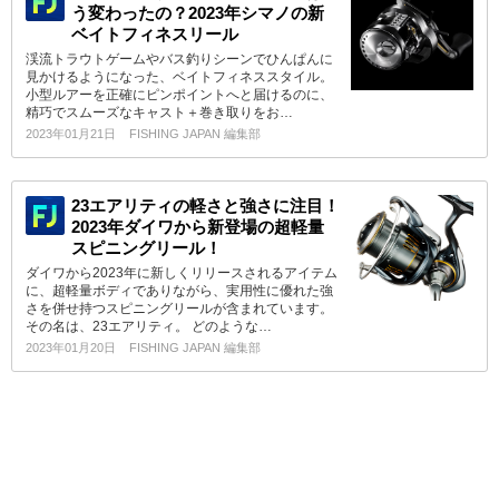
う変わったの？2023年シマノの新
ベイトフィネスリール
渓流トラウトゲームやバス釣りシーンでひんぱんに
見かけるようになった、ベイトフィネススタイル。
小型ルアーを正確にピンポイントへと届けるのに、
精巧でスムーズなキャスト＋巻き取りをお…
2023年01月21日
FISHING JAPAN 編集部
23エアリティの軽さと強さに注目！
2023年ダイワから新登場の超軽量
スピニングリール！
ダイワから2023年に新しくリリースされるアイテム
に、超軽量ボディでありながら、実用性に優れた強
さを併せ持つスピニングリールが含まれています。
その名は、23エアリティ。 どのような…
2023年01月20日
FISHING JAPAN 編集部