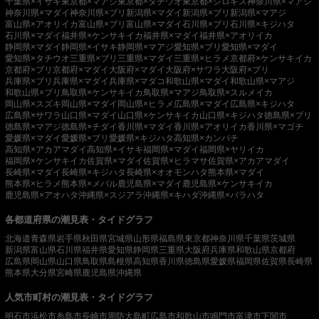
千葉県×イサキ
東京都×マアジ
東京都×タチウオ
東京都×シロギス
神奈川県×マアジ
神奈川県×マダイ
神奈川県×ブリ
新潟県×マダイ
新潟県×ブリ
新潟県×マアジ
富山県×アオリイカ
富山県×ブリ
富山県×マダイ
石川県×ブリ
石川県×キジハタ
石川県×マダイ
福井県×ケンサキイカ
福井県×マダイ
福井県×アオリイカ
静岡県×マダイ
静岡県×イサキ
静岡県×マアジ
愛知県×ブリ
愛知県×マダイ
愛知県×タチウオ
三重県×ブリ
三重県×マダイ
三重県×ヒラメ
京都府×ケンサキイカ
京都府×ブリ
京都府×マダイ
大阪府×マダイ
大阪府×サワラ
大阪府×ブリ
兵庫県×ブリ
兵庫県×マダイ
兵庫県×マダコ
和歌山県×マダイ
和歌山県×マアジ
和歌山県×ブリ
鳥取県×ケンサキイカ
鳥取県×マアジ
鳥取県×スルメイカ
岡山県×スズキ
岡山県×マダイ
岡山県×ヒラメ
広島県×マダイ
広島県×キジハタ
広島県×サワラ
山口県×マダイ
山口県×ケンサキイカ
山口県×キジハタ
徳島県×ブリ
徳島県×マアジ
徳島県×チダイ
香川県×マダイ
香川県×アオリイカ
香川県×マゴチ
愛媛県×マダイ
愛媛県×ブリ
愛媛県×キジハタ
高知県×カンパチ
高知県×アカアマダイ
高知県×イサキ
福岡県×マダイ
福岡県×ヤリイカ
福岡県×ケンサキイカ
佐賀県×マダイ
佐賀県×ヒラマサ
佐賀県×アカアマダイ
長崎県×マダイ
長崎県×キジハタ
長崎県×オオモンハタ
熊本県×マダイ
熊本県×ヒラメ
熊本県×メバル
鹿児島県×マダイ
鹿児島県×ケンサキイカ
鹿児島県×アオハタ
沖縄県×スジアラ
沖縄県×キハダ
沖縄県×バラハタ
各都道府県の潮見表・タイドグラフ
北海道
青森県
岩手県
秋田県
宮城県
山形県
福島県
東京都
神奈川県
千葉県
茨城県
新潟県
富山県
石川県
福井県
愛知県
静岡県
三重県
大阪府
兵庫県
和歌山県
京都府
広島県
岡山県
山口県
鳥取県
島根県
高知県
香川県
徳島県
愛媛県
福岡県
佐賀県
長崎県
熊本県
大分県
宮崎県
鹿児島県
沖縄県
人気市町村の潮見表・タイドグラフ
明石市
浜松市
糸島市
長崎市
周防大島町
広島市
和歌山市
鳴門市
富津市
下関市