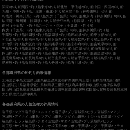
関東×釣り船
関西×釣り船
東海×釣り船
北陸・甲信越×釣り船
中国・四国×釣り船
九州・沖縄×釣り船
北海道・東北×釣り船
三浦半島（神奈川県）×釣り船
相模湾（神奈川県）×釣り船
外房（千葉県）×釣り船
東京湾（神奈川県）×釣り船
駿河湾・遠州灘（静岡県）×釣り船
伊豆半島（静岡県）×釣り船
南房（千葉県）×釣り船
九十九里・銚子（千葉県）×釣り船
内房（千葉県）×釣り船
東京湾奥（千葉県）×釣り船
神奈川県×釣り船
千葉県×釣り船
静岡県×釣り船
福岡県×釣り船
茨城県×釣り船
東京都×釣り船
和歌山県×釣り船
福井県×釣り船
兵庫県×釣り船
愛知県×釣り船
広島県×釣り船
新潟県×釣り船
大阪府×釣り船
沖縄県×釣り船
京都府×釣り船
宮城県×釣り船
三重県×釣り船
鳥取県×釣り船
北海道 ×釣り船
山口県×釣り船
埼玉県×釣り船
岡山県×釣り船
愛媛県×釣り船
高知県×釣り船
熊本県×釣り船
徳島県×釣り船
鹿児島県×釣り船
長崎県×釣り船
富山県×釣り船
岩手県×釣り船
福島県×釣り船
島根県×釣り船
香川県×釣り船
大分県×釣り船
石川県×釣り船
各都道府県の船釣り釣果情報
北海道
岩手県
宮城県
山形県
福島県
東京都
神奈川県
埼玉県
千葉県
茨城県
新潟県
富山県
石川県
福井県
愛知県
静岡県
三重県
大阪府
兵庫県
和歌山県
京都府
広島県
岡山県
山口県
鳥取県
島根県
高知県
香川県
徳島県
愛媛県
福岡県
佐賀県
長崎県
熊本県
大分県
鹿児島県
沖縄県
各都道府県の人気魚種の釣果情報
岩手県×マダラ
岩手県×スルメイカ
岩手県×ブリ
宮城県×ヒラメ
宮城県×マアジ
宮城県×アイナメ
山形県×マアジ
山形県×マダイ
山形県×キジハタ
福島県×マダイ
福島県×ヒラメ
福島県×チダイ
茨城県×マダイ
茨城県×ブリ
茨城県×ヒラメ
埼玉県×サワラ
埼玉県×タチウオ
埼玉県×ホウボウ
千葉県×マダイ
千葉県×ヒラメ