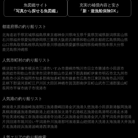
魚図鑑サイト
充実の補償内容と安さ
「写真から探せる魚図鑑」
「新・遊漁船保険DX」
都道府県の釣り船リスト
北海道
岩手県
宮城県
福島県
東京都
神奈川県
埼玉県
千葉県
茨城県
新潟県
富山県
石川県
福井県
愛知県
静岡県
三重県
大阪府
兵庫県
和歌山県
京都府
広島県
岡山県
山口県
鳥取県
島根県
高知県
香川県
徳島県
愛媛県
福岡県
長崎県
熊本県
大分県
鹿児島県
沖縄県
人気市町村の釣り船リスト
横須賀市
宗像市
横浜市
三浦市
いすみ市
鹿嶋市
鴨川市
日立市
勝浦市
小田原市
南房総市
和歌山市
富津市
沼津市
館山市
足柄下郡真鶴町
伊東市
明石市
北九州市
糸島市
小浜市
福岡市
知多郡南知多町
旭市
鎌倉市
広島市
江東区
熱海市
品川区
足柄下郡湯河原町
江戸川区
大田区
神栖市
賀茂郡南伊豆町
山武市
三浦郡葉山町
長岡市
平塚市
銚子市
境港市
人気港の釣り船リスト
神湊港
大原港
鐘崎漁港
間口漁港
鹿嶋旧港
金沢漁港
久慈漁港
小田原新港
飯岡漁港
真鶴港
腰越漁港
鹿嶋新港
上総湊港
加太港
手石港
岐志漁港
佐島港
明石港
走水港
宇佐美港
松輪江奈漁港
福浦港
寺泊港
乙浜漁港
金田漁港
金沢八景平潟
長井新宿港
片貝旧港
市堀川沿い
平潟港
外川漁港
那珂湊港
葉山鐙摺港
大洗港
太海漁港
大井漁港
片名漁港
姪浜漁港
波崎港
西津漁港
人気エリアの釣り船検索