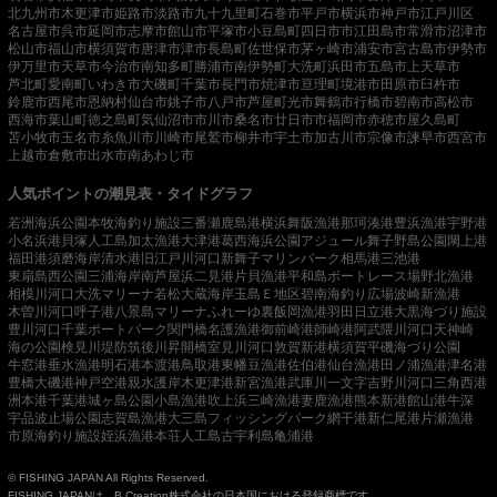
北九州市
木更津市
姫路市
淡路市
九十九里町
石巻市
平戸市
横浜市
神戸市
江戸川区
名古屋市
呉市
延岡市
志摩市
館山市
平塚市
小豆島町
四日市市
江田島市
常滑市
沼津市
松山市
福山市
横須賀市
唐津市
津市
長島町
佐世保市
茅ヶ崎市
浦安市
宮古島市
伊勢市
伊万里市
天草市
今治市
南知多町
勝浦市
南伊勢町
大洗町
浜田市
五島市
上天草市
芦北町
愛南町
いわき市
大磯町
千葉市
長門市
焼津市
亘理町
境港市
田原市
臼杵市
鈴鹿市
西尾市
恩納村
仙台市
銚子市
八戸市
芦屋町
光市
舞鶴市
行橋市
碧南市
高松市
西海市
葉山町
徳之島町
気仙沼市
市川市
桑名市
廿日市市
福岡市
赤穂市
屋久島町
苫小牧市
玉名市
糸魚川市
川崎市
尾鷲市
柳井市
宇土市
加古川市
宗像市
諫早市
西宮市
上越市
倉敷市
出水市
南あわじ市
人気ポイントの潮見表・タイドグラフ
若洲海浜公園
本牧海釣り施設
三番瀬
鹿島港
横浜
舞阪漁港
那珂湊港
豊浜漁港
宇野港
小名浜港
貝塚人工島
加太漁港
大津港
葛西海浜公園
アジュール舞子
野島公園
閖上港
福田港
須磨海岸
清水港
旧江戸川河口
新舞子マリンパーク
相馬港
三池港
東扇島西公園
三浦海岸
南芦屋浜
二見港
片貝漁港
平和島ボートレース場
野北漁港
相模川河口
大洗マリーナ
若松
大蔵海岸
玉島Ｅ地区
碧南海釣り広場
波崎新漁港
木曽川河口
呼子港
八景島マリーナ
ふれーゆ裏
飯岡漁港
羽田
日立港
大黒海づり施設
豊川河口
千葉ポートパーク
関門橋
名護漁港
御前崎港
師崎港
阿武隈川河口
天神崎
海の公園
検見川堤防
筑後川昇開橋
室見川河口
敦賀新港
横須賀
平磯海づり公園
牛窓港
垂水漁港
明石港
本渡港
鳥取港
東幡豆漁港
佐伯港
仙台漁港
田ノ浦漁港
津名港
豊橋
大磯港
神戸空港親水護岸
木更津港
新宮漁港
武庫川一文字
吉野川河口
三角西港
洲本港
千葉港
城ヶ島公園
小島漁港
吹上浜
三崎漁港
妻鹿漁港
熊本新港
館山港
牛深
宇品波止場公園
志賀島漁港
大三島フィッシングパーク
網干港
新仁尾港
片瀬漁港
市原海釣り施設
姪浜漁港
本荘人工島
古宇利島
亀浦港
© FISHING JAPAN All Rights Reserved.
FISHING JAPANは、B.Creation株式会社の日本国における登録商標です。