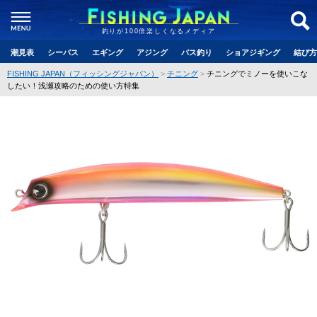
釣りが100倍楽しくなるメディア
潮見表
シーバス
エギング
アジング
バス釣り
ショアジギング
結び方
FISHING JAPAN（フィッシングジャパン）
チニング
チニングでミノーを使いこな
したい！浅瀬攻略のための使い方特集