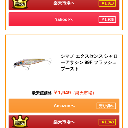
楽天市場へ
￥1,813
Yahoo!へ
￥1,936
シマノ エクスセンス シャロ
ーアサシン 99F フラッシュ
ブースト
￥1,949
（楽天市場）
最安値価格
Amazonへ
売り切れ
楽天市場へ
￥1,949