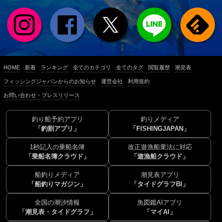
HOME
新着
ランキング
全てのカテゴリ
全てのタグ
閲覧履歴
潮見表
フィッシングジャパンからのお知らせ
運営会社
利用規約
お問い合わせ・プレスリリース
釣り船予約アプリ
釣りメディア
「釣割アプリ」
「FISHINGJAPAN」
1秒記入の乗船名簿
改正遊漁船業法に対応
「乗船名簿クラウド」
「遊漁船クラウド」
船釣りメディア
潮見表アプリ
「船釣りマガジン」
「タイドグラフBI」
全国の潮汐情報
魚図鑑AIアプリ
「潮見表・タイドグラフ」
「マイAI」