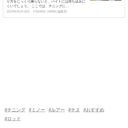
り方をじっくり練らないと、バイトには持ち込みに
くいでしょう。 ここでは、チニングに…
2024年05月18日
FISHING JAPAN 編集部
#チニング
#ミノー
#ルアー
#チヌ
#おすすめ
#ロッド