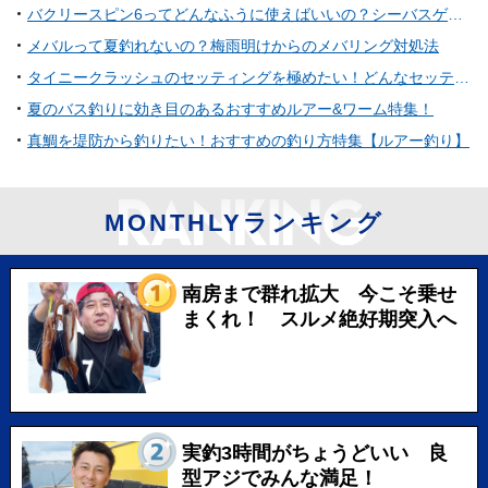
バクリースピン6ってどんなふうに使えばいいの？シーバスゲーム用スピンテールジグ
メバルって夏釣れないの？梅雨明けからのメバリング対処法
タイニークラッシュのセッティングを極めたい！どんなセッティングでバスを攻略しているの？
夏のバス釣りに効き目のあるおすすめルアー&ワーム特集！
真鯛を堤防から釣りたい！おすすめの釣り方特集【ルアー釣り】
MONTHLYランキング
南房まで群れ拡大 今こそ乗せ
まくれ！ スルメ絶好期突入へ
実釣3時間がちょうどいい 良
型アジでみんな満足！