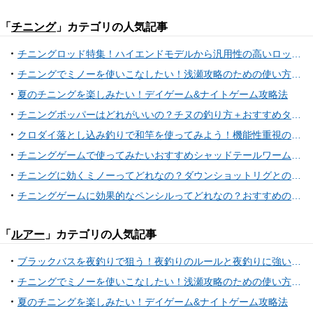
「
チニング
」カテゴリの人気記事
チニングロッド特集！ハイエンドモデルから汎用性の高いロッドまで23選
チニングでミノーを使いこなしたい！浅瀬攻略のための使い方特集
夏のチニングを楽しみたい！デイゲーム&ナイトゲーム攻略法
チニングポッパーはどれがいいの？チヌの釣り方＋おすすめタックル
クロダイ落とし込み釣りで和竿を使ってみよう！機能性重視の竿選びから一風変えてみる？竹独特の感触をその手で体験し、引きの良さを楽しもう！
チニングゲームで使ってみたいおすすめシャッドテールワーム特集！
チニングに効くミノーってどれなの？ダウンショットリグとの活用法に注目
チニングゲームに効果的なペンシルってどれなの？おすすめのアイテム特集
「
ルアー
」カテゴリの人気記事
ブラックバスを夜釣りで狙う！夜釣りのルールと夜釣りに強いルアーをご紹介！
チニングでミノーを使いこなしたい！浅瀬攻略のための使い方特集
夏のチニングを楽しみたい！デイゲーム&ナイトゲーム攻略法