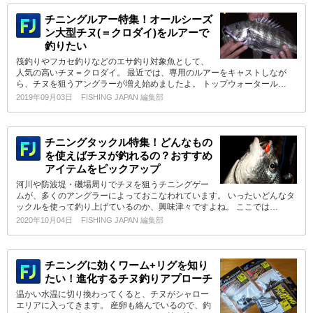
チニングルアー特集！オールシーズ
ン大型チヌ(＝クロダイ)をルアーで
釣りたい
筏釣りやフカセ釣りなどのエサ釣り対象魚として、
人気の高いチヌ＝クロダイ。 最近では、専用のルアーをキャストしなが
ら、チヌを狙うアングラーが増え始めましたよ。 トップウォータール…
2019年09月03日
FISHING JAPAN 編集部
チニングタックル特集！どんなもの
を使えばチヌが釣れるの？おすすめ
アイテムをピックアップ
河川や防波堤・磯場周りでチヌを狙うチニングゲー
ムが、多くのアングラーによっておこなわれています。 いったいどんなタ
ックルを使って釣り上げているのか、興味津々ですよね。 ここでは…
2020年10月04日
FISHING JAPAN 編集部
チニングに効くワーム+リグを知り
たい！進化するチヌ釣りアプローチ
温かい水温に切り換わってくると、チヌがシャロー
エリアに入ってきます。 産卵も絡んでいるので、釣