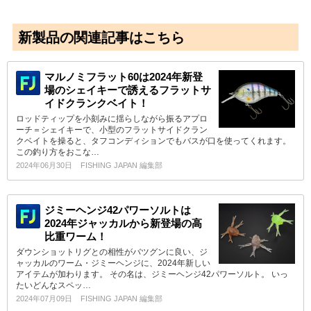
新製品の関連記事はこちら
マルノミフラット60は2024年新登
場のシェイキーで誘えるフラットサ
イドクランクベイト！
ロッドティップを小刻みに揺らしながら振るアプロ
ーチ＝シェイキーで、小型のフラットサイドクラン
クベイトを操ると、タフコンディションでもバスが口を使ってくれます。
この釣り方をおこな…
2024年06月30日
FISHING JAPAN 編集部
ジミーヘンジ42パワーソルトは
2024年ジャッカルから新登場の高
比重ワーム！
ダウンショットリグとの相性がバツグンに良い、ジ
ャッカルのワーム・ジミーヘンジに、2024年新しい
アイテムが加わります。 その名は、ジミーヘンジ42パワーソルト。 いっ
たいどんなスペッ…
2024年07月09日
FISHING JAPAN 編集部