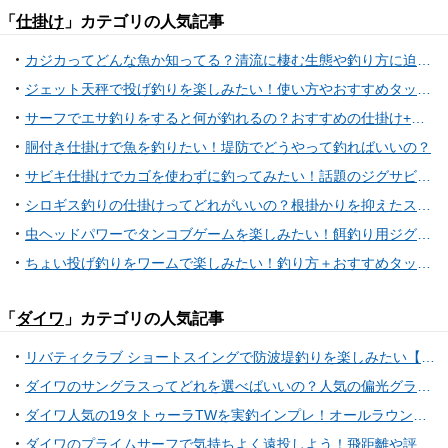
「
仕掛け
」カテゴリの人気記事
カジカってどんな魚か知ってる？清流に棲む生態や釣り方に迫ってみた
ジェット天秤で投げ釣りを楽しみたい！使い方やおすすめタックルを徹底特集
サーフでエサ釣りをすると何が釣れるの？おすすめの仕掛け+タックル特集
胴付き仕掛けで魚を釣りたい！堤防でどうやって釣ればいいの？
サビキ仕掛けでカゴを使わずに釣ってみたい！話題のジグサビキ習得法
シロギス釣りの仕掛けってどれがいいの？根掛かりを抑えたスグレモノを使おう
虫ヘッドパワーでタンコブゲームを楽しみたい！餌釣り用ジグヘッドの使い方
ちょい投げ釣りをワームで楽しみたい！釣り方＋おすすめタックル特集
「
ダイワ
」カテゴリの人気記事
リバティクラブ ショートスイングで防波堤釣りを楽しみたい【ダイワ】
ダイワのサングラスってどれを選べばいいの？人気の偏光グラスおすすめ10選
ダイワ人気の19タトゥーラTWを実釣インプレ！オールラウンドに使えるベイトリール
ダイワのプライムサーフで気持ちよく遠投しよう！飛距離や評判を大調査