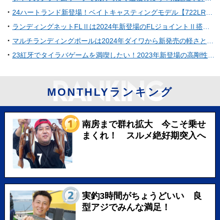
24ハートランド新登場！ベイトキャスティングモデル【722LRSB-24】のスペックを知りたい
ランディングネットFLⅡは2024年新登場のFLジョイントⅡ搭載ネット！
マルチランディングポールは2024年ダイワから新発売の軽さと強さを備えたタモの柄！
23紅牙でタイラバゲームを満喫したい！2023年新登場の高剛性+コンパクトなベイトリール
MONTHLYランキング
南房まで群れ拡大 今こそ乗せ
まくれ！ スルメ絶好期突入へ
実釣3時間がちょうどいい 良
型アジでみんな満足！