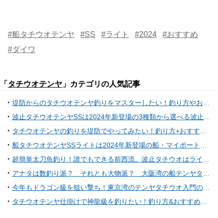
#船タチウオテンヤ
#SS
#ライト
#2024
#おすすめ
#ダイワ
「
タチウオテンヤ
」カテゴリの人気記事
堤防からのタチウオテンヤ釣りをマスターしたい！釣り方やおすすめタックル特集
波止タチウオテンヤSSは2024年新登場の3種類から選べる波止引き釣り用テンヤ！
タチウオテンヤの釣りを堤防でやってみたい！釣り方+おすすめロッド&リール特集
船タチウオテンヤSSライトは2024年新登場の船・マイボート・浅場対応のタチウオテンヤ！
超簡単太刀魚釣り！誰でもできる前西流。波止タチウオはライトテンヤがオススメな理由
アナタは数釣り派？ それとも大物派？ 大阪湾の船テンヤタチウオでサイズ釣り分け法があったゾ
今年もドラゴン級を狙い撃ち！東京湾のテンヤタチウオ入門の手引き
タチウオテンヤ仕掛けで神龍級を釣りたい！釣り方&おすすめタックル