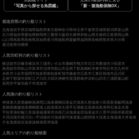
「写真から探せる魚図鑑」
「新・遊漁船保険DX」
都道府県の釣り船リスト
北海道
岩手県
宮城県
福島県
東京都
神奈川県
埼玉県
千葉県
茨城県
新潟県
富山県
石川県
福井県
愛知県
静岡県
三重県
大阪府
兵庫県
和歌山県
京都府
広島県
岡山県
山口県
鳥取県
島根県
高知県
香川県
徳島県
愛媛県
福岡県
長崎県
熊本県
大分県
鹿児島県
沖縄県
人気市町村の釣り船リスト
横須賀市
宗像市
横浜市
三浦市
いすみ市
鹿嶋市
鴨川市
日立市
勝浦市
小田原市
南房総市
和歌山市
富津市
沼津市
館山市
足柄下郡真鶴町
伊東市
明石市
北九州市
糸島市
小浜市
福岡市
知多郡南知多町
旭市
鎌倉市
広島市
江東区
熱海市
品川区
足柄下郡湯河原町
江戸川区
大田区
神栖市
賀茂郡南伊豆町
山武市
三浦郡葉山町
長岡市
平塚市
銚子市
境港市
人気港の釣り船リスト
神湊港
大原港
鐘崎漁港
間口漁港
鹿嶋旧港
金沢漁港
久慈漁港
小田原新港
飯岡漁港
真鶴港
腰越漁港
鹿嶋新港
上総湊港
加太港
手石港
岐志漁港
佐島港
明石港
走水港
宇佐美港
松輪江奈漁港
福浦港
寺泊港
乙浜漁港
金田漁港
金沢八景平潟
長井新宿港
片貝旧港
市堀川沿い
平潟港
外川漁港
那珂湊港
葉山鐙摺港
大洗港
太海漁港
大井漁港
片名漁港
姪浜漁港
波崎港
西津漁港
人気エリアの釣り船検索