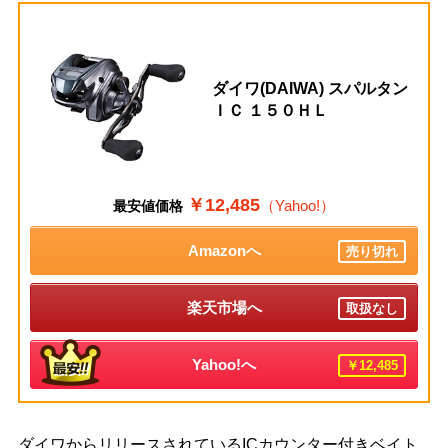
ダイワ(DAIWA) スパルタン
ＩＣ １５０ＨＬ
￥12,485
（Yahoo!）
最安値価格
Amazonへ
売り切れ
楽天市場へ
取扱なし
Yahoo!へ
￥12,485
ダイワからリリースされているICカウンター付きベイト