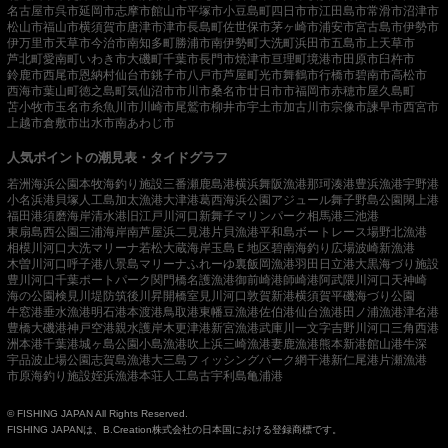
名古屋市
呉市
延岡市
志摩市
館山市
平塚市
小豆島町
四日市市
江田島市
常滑市
沼津市
松山市
福山市
横須賀市
唐津市
津市
長島町
佐世保市
茅ヶ崎市
浦安市
宮古島市
伊勢市
伊万里市
天草市
今治市
南知多町
勝浦市
南伊勢町
大洗町
浜田市
五島市
上天草市
芦北町
愛南町
いわき市
大磯町
千葉市
長門市
焼津市
亘理町
境港市
田原市
臼杵市
鈴鹿市
西尾市
恩納村
仙台市
銚子市
八戸市
芦屋町
光市
舞鶴市
行橋市
碧南市
高松市
西海市
葉山町
徳之島町
気仙沼市
市川市
桑名市
廿日市市
福岡市
赤穂市
屋久島町
苫小牧市
玉名市
糸魚川市
川崎市
尾鷲市
柳井市
宇土市
加古川市
宗像市
諫早市
西宮市
上越市
倉敷市
出水市
南あわじ市
人気ポイントの潮見表・タイドグラフ
若洲海浜公園
本牧海釣り施設
三番瀬
鹿島港
横浜
舞阪漁港
那珂湊港
豊浜漁港
宇野港
小名浜港
貝塚人工島
加太漁港
大津港
葛西海浜公園
アジュール舞子
野島公園
閖上港
福田港
須磨海岸
清水港
旧江戸川河口
新舞子マリンパーク
相馬港
三池港
東扇島西公園
三浦海岸
南芦屋浜
二見港
片貝漁港
平和島ボートレース場
野北漁港
相模川河口
大洗マリーナ
若松
大蔵海岸
玉島Ｅ地区
碧南海釣り広場
波崎新漁港
木曽川河口
呼子港
八景島マリーナ
ふれーゆ裏
飯岡漁港
羽田
日立港
大黒海づり施設
豊川河口
千葉ポートパーク
関門橋
名護漁港
御前崎港
師崎港
阿武隈川河口
天神崎
海の公園
検見川堤防
筑後川昇開橋
室見川河口
敦賀新港
横須賀
平磯海づり公園
牛窓港
垂水漁港
明石港
本渡港
鳥取港
東幡豆漁港
佐伯港
仙台漁港
田ノ浦漁港
津名港
豊橋
大磯港
神戸空港親水護岸
木更津港
新宮漁港
武庫川一文字
吉野川河口
三角西港
洲本港
千葉港
城ヶ島公園
小島漁港
吹上浜
三崎漁港
妻鹿漁港
熊本新港
館山港
牛深
宇品波止場公園
志賀島漁港
大三島フィッシングパーク
網干港
新仁尾港
片瀬漁港
市原海釣り施設
姪浜漁港
本荘人工島
古宇利島
亀浦港
© FISHING JAPAN All Rights Reserved.
FISHING JAPANは、B.Creation株式会社の日本国における登録商標です。