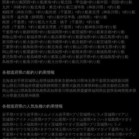
関東×釣り船
関西×釣り船
東海×釣り船
北陸・甲信越×釣り船
中国・四国×釣り船
九州・沖縄×釣り船
北海道・東北×釣り船
三浦半島（神奈川県）×釣り船
相模湾（神奈川県）×釣り船
外房（千葉県）×釣り船
東京湾（神奈川県）×釣り船
駿河湾・遠州灘（静岡県）×釣り船
伊豆半島（静岡県）×釣り船
南房（千葉県）×釣り船
九十九里・銚子（千葉県）×釣り船
内房（千葉県）×釣り船
東京湾奥（千葉県）×釣り船
神奈川県×釣り船
千葉県×釣り船
静岡県×釣り船
福岡県×釣り船
茨城県×釣り船
東京都×釣り船
和歌山県×釣り船
福井県×釣り船
兵庫県×釣り船
愛知県×釣り船
広島県×釣り船
新潟県×釣り船
大阪府×釣り船
沖縄県×釣り船
京都府×釣り船
宮城県×釣り船
三重県×釣り船
鳥取県×釣り船
北海道 ×釣り船
山口県×釣り船
埼玉県×釣り船
岡山県×釣り船
愛媛県×釣り船
高知県×釣り船
熊本県×釣り船
徳島県×釣り船
鹿児島県×釣り船
長崎県×釣り船
富山県×釣り船
岩手県×釣り船
福島県×釣り船
島根県×釣り船
香川県×釣り船
大分県×釣り船
石川県×釣り船
各都道府県の船釣り釣果情報
北海道
岩手県
宮城県
山形県
福島県
東京都
神奈川県
埼玉県
千葉県
茨城県
新潟県
富山県
石川県
福井県
愛知県
静岡県
三重県
大阪府
兵庫県
和歌山県
京都府
広島県
岡山県
山口県
鳥取県
島根県
高知県
香川県
徳島県
愛媛県
福岡県
佐賀県
長崎県
熊本県
大分県
鹿児島県
沖縄県
各都道府県の人気魚種の釣果情報
岩手県×マダラ
岩手県×スルメイカ
岩手県×ブリ
宮城県×ヒラメ
宮城県×マアジ
宮城県×アイナメ
山形県×マアジ
山形県×マダイ
山形県×キジハタ
福島県×マダイ
福島県×ヒラメ
福島県×チダイ
茨城県×マダイ
茨城県×ブリ
茨城県×ヒラメ
埼玉県×サワラ
埼玉県×タチウオ
埼玉県×ホウボウ
千葉県×マダイ
千葉県×ヒラメ
千葉県×イサキ
東京都×マアジ
東京都×タチウオ
東京都×シロギス
神奈川県×マアジ