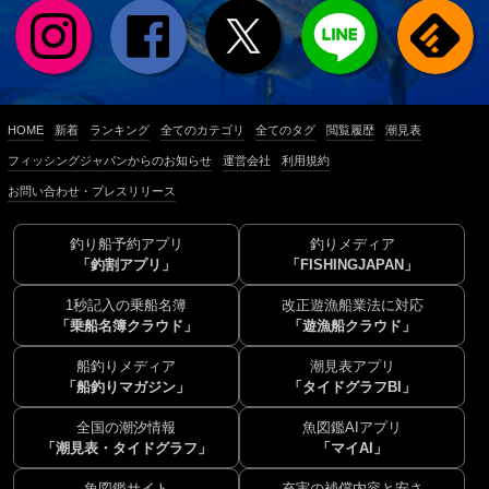
HOME
新着
ランキング
全てのカテゴリ
全てのタグ
閲覧履歴
潮見表
フィッシングジャパンからのお知らせ
運営会社
利用規約
お問い合わせ・プレスリリース
釣り船予約アプリ
釣りメディア
「釣割アプリ」
「FISHINGJAPAN」
1秒記入の乗船名簿
改正遊漁船業法に対応
「乗船名簿クラウド」
「遊漁船クラウド」
船釣りメディア
潮見表アプリ
「船釣りマガジン」
「タイドグラフBI」
全国の潮汐情報
魚図鑑AIアプリ
「潮見表・タイドグラフ」
「マイAI」
魚図鑑サイト
充実の補償内容と安さ