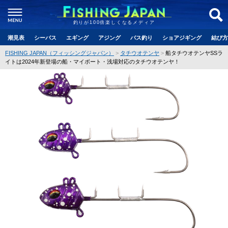
釣りが100倍楽しくなるメディア
潮見表
シーバス
エギング
アジング
バス釣り
ショアジギング
結び方
FISHING JAPAN（フィッシングジャパン）
タチウオテンヤ
船タチウオテンヤSSラ
イトは2024年新登場の船・マイボート・浅場対応のタチウオテンヤ！