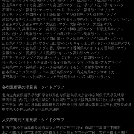
神奈川県×マダイ
神奈川県×ブリ
新潟県×マダイ
新潟県×ブリ
新潟県×マアジ
富山県×アオリイカ
富山県×ブリ
富山県×マダイ
石川県×ブリ
石川県×キジハタ
石川県×マダイ
福井県×ケンサキイカ
福井県×マダイ
福井県×アオリイカ
静岡県×マダイ
静岡県×イサキ
静岡県×マアジ
愛知県×ブリ
愛知県×マダイ
愛知県×タチウオ
三重県×ブリ
三重県×マダイ
三重県×ヒラメ
京都府×ケンサキイカ
京都府×ブリ
京都府×マダイ
大阪府×マダイ
大阪府×サワラ
大阪府×ブリ
兵庫県×ブリ
兵庫県×マダイ
兵庫県×マダコ
和歌山県×マダイ
和歌山県×マアジ
和歌山県×ブリ
鳥取県×ケンサキイカ
鳥取県×マアジ
鳥取県×スルメイカ
岡山県×スズキ
岡山県×マダイ
岡山県×ヒラメ
広島県×マダイ
広島県×キジハタ
広島県×サワラ
山口県×マダイ
山口県×ケンサキイカ
山口県×キジハタ
徳島県×ブリ
徳島県×マアジ
徳島県×チダイ
香川県×マダイ
香川県×アオリイカ
香川県×マゴチ
愛媛県×マダイ
愛媛県×ブリ
愛媛県×キジハタ
高知県×カンパチ
高知県×アカアマダイ
高知県×イサキ
福岡県×マダイ
福岡県×ヤリイカ
福岡県×ケンサキイカ
佐賀県×マダイ
佐賀県×ヒラマサ
佐賀県×アカアマダイ
長崎県×マダイ
長崎県×キジハタ
長崎県×オオモンハタ
熊本県×マダイ
熊本県×ヒラメ
熊本県×メバル
鹿児島県×マダイ
鹿児島県×ケンサキイカ
鹿児島県×アオハタ
沖縄県×スジアラ
沖縄県×キハダ
沖縄県×バラハタ
各都道府県の潮見表・タイドグラフ
北海道
青森県
岩手県
秋田県
宮城県
山形県
福島県
東京都
神奈川県
千葉県
茨城県
新潟県
富山県
石川県
福井県
愛知県
静岡県
三重県
大阪府
兵庫県
和歌山県
京都府
広島県
岡山県
山口県
鳥取県
島根県
高知県
香川県
徳島県
愛媛県
福岡県
佐賀県
長崎県
熊本県
大分県
宮崎県
鹿児島県
沖縄県
人気市町村の潮見表・タイドグラフ
明石市
浜松市
糸島市
長崎市
周防大島町
広島市
和歌山市
鳴門市
富津市
下関市
北九州市
木更津市
姫路市
淡路市
九十九里町
石巻市
平戸市
横浜市
神戸市
江戸川区