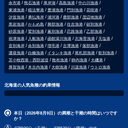
余市港
熊石漁港
厚岸湖
高島漁港
中の川漁港
東浦漁港
椴法華港
豊浦漁港
門別漁港
花咲港
汐首漁港
勇払海岸
浦河港
鹿部漁港
茂辺地漁港
黒岩漁港
かもめ島
興部漁港
住吉漁港
頓別漁港
砂原漁港
鷲別漁港
薫別漁港
忍路漁港
乙部漁港
祝津漁港
入船漁港
函館湯川漁港
志海苔漁港
天塩港
音別海岸
余別漁港
増毛港
古潭漁港
落部漁港
濃昼漁港
白糠漁港
イタンキ漁港
尾札部漁港
歌別漁港
苫小牧西港・西防波堤
散布漁港
静内漁港
大磯港
厚賀漁港
木古内漁港
大樹漁港
川汲漁港
ウトロ漁港
北海道の人気魚種の釣果情報
本日（2026年8月9日）の満潮と干潮の時間はいつです
か？