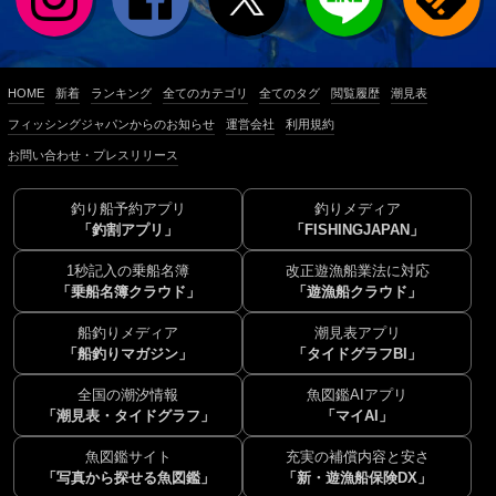
HOME
新着
ランキング
全てのカテゴリ
全てのタグ
閲覧履歴
潮見表
フィッシングジャパンからのお知らせ
運営会社
利用規約
お問い合わせ・プレスリリース
釣り船予約アプリ
釣りメディア
「釣割アプリ」
「FISHINGJAPAN」
1秒記入の乗船名簿
改正遊漁船業法に対応
「乗船名簿クラウド」
「遊漁船クラウド」
船釣りメディア
潮見表アプリ
「船釣りマガジン」
「タイドグラフBI」
全国の潮汐情報
魚図鑑AIアプリ
「潮見表・タイドグラフ」
「マイAI」
魚図鑑サイト
充実の補償内容と安さ
「写真から探せる魚図鑑」
「新・遊漁船保険DX」