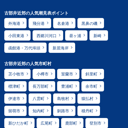
古部井近郊の人気潮見表ポイント
外海港
飛分港
名倉港
黒鼻の磯
小田東港
西郷川河口
昼ヶ浦
新崎
函館港・万代埠頭
新居海岸
古部井近郊の人気市町村
苫小牧市
小樽市
室蘭市
斜里町
標津町
長万部町
豊浦町
余市町
伊達市
八雲町
島牧村
猿払村
留萌市
知内町
釧路市
積丹町
新ひだか町
広尾町
鹿部町
登別市