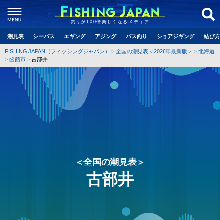
釣りが100倍楽しくなるメディア
潮見表
シーバス
エギング
アジング
バス釣り
ショアジギング
結び方
FISHING JAPAN（フィッシングジャパン）
全国の潮見表＜2026年最新版＞
北海道
函館市
古部井
＜全国の潮見表＞
古部井