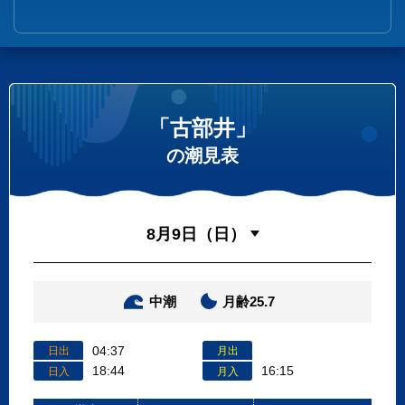
「古部井」
の潮見表
中潮
月齢25.7
04:37
日出
月出
18:44
16:15
日入
月入