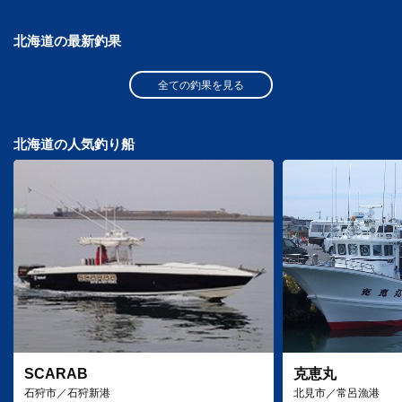
北海道の最新釣果
全ての釣果を見る
北海道の人気釣り船
SCARAB
克恵丸
石狩市／石狩新港
北見市／常呂漁港