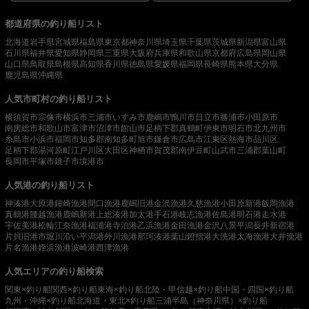
都道府県の釣り船リスト
北海道
岩手県
宮城県
福島県
東京都
神奈川県
埼玉県
千葉県
茨城県
新潟県
富山県
石川県
福井県
愛知県
静岡県
三重県
大阪府
兵庫県
和歌山県
京都府
広島県
岡山県
山口県
鳥取県
島根県
高知県
香川県
徳島県
愛媛県
福岡県
長崎県
熊本県
大分県
鹿児島県
沖縄県
人気市町村の釣り船リスト
横須賀市
宗像市
横浜市
三浦市
いすみ市
鹿嶋市
鴨川市
日立市
勝浦市
小田原市
南房総市
和歌山市
富津市
沼津市
館山市
足柄下郡真鶴町
伊東市
明石市
北九州市
糸島市
小浜市
福岡市
知多郡南知多町
旭市
鎌倉市
広島市
江東区
熱海市
品川区
足柄下郡湯河原町
江戸川区
大田区
神栖市
賀茂郡南伊豆町
山武市
三浦郡葉山町
長岡市
平塚市
銚子市
境港市
人気港の釣り船リスト
神湊港
大原港
鐘崎漁港
間口漁港
鹿嶋旧港
金沢漁港
久慈漁港
小田原新港
飯岡漁港
真鶴港
腰越漁港
鹿嶋新港
上総湊港
加太港
手石港
岐志漁港
佐島港
明石港
走水港
宇佐美港
松輪江奈漁港
福浦港
寺泊港
乙浜漁港
金田漁港
金沢八景平潟
長井新宿港
片貝旧港
市堀川沿い
平潟港
外川漁港
那珂湊港
葉山鐙摺港
大洗港
太海漁港
大井漁港
片名漁港
姪浜漁港
波崎港
西津漁港
人気エリアの釣り船検索
関東×釣り船
関西×釣り船
東海×釣り船
北陸・甲信越×釣り船
中国・四国×釣り船
九州・沖縄×釣り船
北海道・東北×釣り船
三浦半島（神奈川県）×釣り船