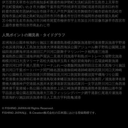
伊万里市
天草市
今治市
南知多町
勝浦市
南伊勢町
大洗町
浜田市
五島市
上天草市
芦北町
愛南町
いわき市
大磯町
千葉市
長門市
焼津市
亘理町
境港市
田原市
臼杵市
鈴鹿市
西尾市
恩納村
仙台市
銚子市
八戸市
芦屋町
光市
舞鶴市
行橋市
碧南市
高松市
西海市
葉山町
徳之島町
気仙沼市
市川市
桑名市
廿日市市
福岡市
赤穂市
屋久島町
苫小牧市
玉名市
糸魚川市
川崎市
尾鷲市
柳井市
宇土市
加古川市
宗像市
諫早市
西宮市
上越市
倉敷市
出水市
南あわじ市
人気ポイントの潮見表・タイドグラフ
若洲海浜公園
本牧海釣り施設
三番瀬
鹿島港
横浜
舞阪漁港
那珂湊港
豊浜漁港
宇野港
小名浜港
貝塚人工島
加太漁港
大津港
葛西海浜公園
アジュール舞子
野島公園
閖上港
福田港
須磨海岸
清水港
旧江戸川河口
新舞子マリンパーク
相馬港
三池港
東扇島西公園
三浦海岸
南芦屋浜
二見港
片貝漁港
平和島ボートレース場
野北漁港
相模川河口
大洗マリーナ
若松
大蔵海岸
玉島Ｅ地区
碧南海釣り広場
波崎新漁港
木曽川河口
呼子港
八景島マリーナ
ふれーゆ裏
飯岡漁港
羽田
日立港
大黒海づり施設
豊川河口
千葉ポートパーク
関門橋
名護漁港
御前崎港
師崎港
阿武隈川河口
天神崎
海の公園
検見川堤防
筑後川昇開橋
室見川河口
敦賀新港
横須賀
平磯海づり公園
牛窓港
垂水漁港
明石港
本渡港
鳥取港
東幡豆漁港
佐伯港
仙台漁港
田ノ浦漁港
津名港
豊橋
大磯港
神戸空港親水護岸
木更津港
新宮漁港
武庫川一文字
吉野川河口
三角西港
洲本港
千葉港
城ヶ島公園
小島漁港
吹上浜
三崎漁港
妻鹿漁港
熊本新港
館山港
牛深
宇品波止場公園
志賀島漁港
大三島フィッシングパーク
網干港
新仁尾港
片瀬漁港
市原海釣り施設
姪浜漁港
本荘人工島
古宇利島
亀浦港
© FISHING JAPAN All Rights Reserved.
FISHING JAPANは、B.Creation株式会社の日本国における登録商標です。