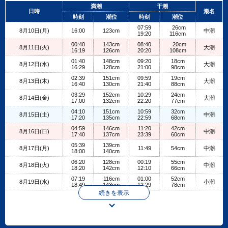
+
満潮
干潮
日時
潮名
−
時刻
潮位
時刻
潮位
07:59
26cm
8月10日(月)
16:00
123cm
中潮
19:20
116cm
00:40
143cm
08:40
20cm
8月11日(火)
大潮
16:19
126cm
20:20
108cm
01:40
148cm
09:20
18cm
8月12日(水)
大潮
16:29
128cm
21:00
98cm
02:39
151cm
09:59
19cm
8月13日(木)
大潮
16:40
130cm
21:40
88cm
03:29
152cm
10:29
24cm
8月14日(金)
大潮
17:00
132cm
22:20
77cm
04:10
151cm
10:59
32cm
8月15日(土)
中潮
17:20
135cm
22:59
68cm
04:59
146cm
11:20
42cm
8月16日(日)
中潮
17:40
137cm
23:39
60cm
05:39
139cm
8月17日(月)
11:49
54cm
中潮
18:00
140cm
06:20
128cm
00:19
55cm
8月18日(火)
中潮
18:20
142cm
12:10
66cm
07:19
116cm
01:00
52cm
8月19日(水)
小潮
18:49
143cm
12:29
78cm
続きを表示