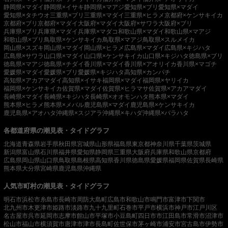
静岡県×マダイ
静岡県×イサキ
静岡県×マアジ
愛知県×ブリ
愛知県×マダイ
愛知県×タチウオ
三重県×ブリ
三重県×マダイ
三重県×ヒラメ
京都府×ケンサキイカ
京都府×ブリ
京都府×マダイ
大阪府×マダイ
大阪府×サワラ
大阪府×ブリ
兵庫県×ブリ
兵庫県×マダイ
兵庫県×マダコ
和歌山県×マダイ
和歌山県×マアジ
和歌山県×ブリ
鳥取県×ケンサキイカ
鳥取県×マアジ
鳥取県×スルメイカ
岡山県×スズキ
岡山県×マダイ
岡山県×ヒラメ
広島県×マダイ
広島県×キジハタ
広島県×サワラ
山口県×マダイ
山口県×ケンサキイカ
山口県×キジハタ
徳島県×ブリ
徳島県×マアジ
徳島県×チダイ
香川県×マダイ
香川県×アオリイカ
香川県×マゴチ
愛媛県×マダイ
愛媛県×ブリ
愛媛県×キジハタ
高知県×カンパチ
高知県×アカアマダイ
高知県×イサキ
福岡県×マダイ
福岡県×ヤリイカ
福岡県×ケンサキイカ
佐賀県×マダイ
佐賀県×ヒラマサ
佐賀県×アカアマダイ
長崎県×マダイ
長崎県×キジハタ
長崎県×オオモンハタ
熊本県×マダイ
熊本県×ヒラメ
熊本県×メバル
鹿児島県×マダイ
鹿児島県×ケンサキイカ
鹿児島県×アオハタ
沖縄県×スジアラ
沖縄県×キハダ
沖縄県×バラハタ
各都道府県の潮見表・タイドグラフ
北海道
青森県
岩手県
秋田県
宮城県
山形県
福島県
東京都
神奈川県
千葉県
茨城県
新潟県
富山県
石川県
福井県
愛知県
静岡県
三重県
大阪府
兵庫県
和歌山県
京都府
広島県
岡山県
山口県
鳥取県
島根県
高知県
香川県
徳島県
愛媛県
福岡県
佐賀県
長崎県
熊本県
大分県
宮崎県
鹿児島県
沖縄県
人気市町村の潮見表・タイドグラフ
明石市
浜松市
糸島市
長崎市
周防大島町
広島市
和歌山市
鳴門市
富津市
下関市
北九州市
木更津市
姫路市
淡路市
九十九里町
石巻市
平戸市
横浜市
神戸市
江戸川区
名古屋市
呉市
延岡市
志摩市
館山市
平塚市
小豆島町
四日市市
江田島市
常滑市
沼津市
松山市
福山市
横須賀市
唐津市
津市
長島町
佐世保市
茅ヶ崎市
浦安市
宮古島市
伊勢市