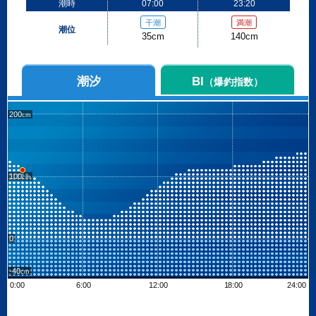
潮時
07:00
23:20
干潮
満潮
潮位
35cm
140cm
潮汐
BI
（爆釣指数）
200
100
0
-40
0:00
6:00
12:00
18:00
24:00
Leaflet
| ©
OpenStreetMap contributors