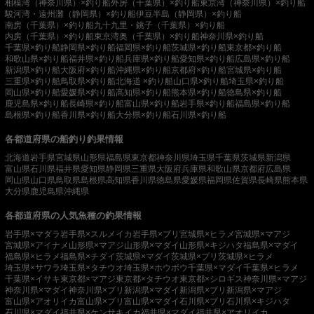
相模湾（神奈川県）×釣り船
外房（千葉県）×釣り船
東京湾（神奈川県）×釣り船
駿河湾・遠州灘（静岡県）×釣り船
伊豆半島（静岡県）×釣り船
南房（千葉県）×釣り船
九十九里・銚子（千葉県）×釣り船
内房（千葉県）×釣り船
東京湾奥（千葉県）×釣り船
神奈川県×釣り船
千葉県×釣り船
静岡県×釣り船
福岡県×釣り船
茨城県×釣り船
東京都×釣り船
和歌山県×釣り船
福井県×釣り船
兵庫県×釣り船
愛知県×釣り船
広島県×釣り船
新潟県×釣り船
大阪府×釣り船
沖縄県×釣り船
京都府×釣り船
宮城県×釣り船
三重県×釣り船
鳥取県×釣り船
北海道 ×釣り船
山口県×釣り船
埼玉県×釣り船
岡山県×釣り船
愛媛県×釣り船
高知県×釣り船
熊本県×釣り船
徳島県×釣り船
鹿児島県×釣り船
長崎県×釣り船
富山県×釣り船
岩手県×釣り船
福島県×釣り船
島根県×釣り船
香川県×釣り船
大分県×釣り船
石川県×釣り船
各都道府県の船釣り釣果情報
北海道
岩手県
宮城県
山形県
福島県
東京都
神奈川県
埼玉県
千葉県
茨城県
新潟県
富山県
石川県
福井県
愛知県
静岡県
三重県
大阪府
兵庫県
和歌山県
京都府
広島県
岡山県
山口県
鳥取県
島根県
高知県
香川県
徳島県
愛媛県
福岡県
佐賀県
長崎県
熊本県
大分県
鹿児島県
沖縄県
各都道府県の人気魚種の釣果情報
岩手県×マダラ
岩手県×スルメイカ
岩手県×ブリ
宮城県×ヒラメ
宮城県×マアジ
宮城県×アイナメ
山形県×マアジ
山形県×マダイ
山形県×キジハタ
福島県×マダイ
福島県×ヒラメ
福島県×チダイ
茨城県×マダイ
茨城県×ブリ
茨城県×ヒラメ
埼玉県×サワラ
埼玉県×タチウオ
埼玉県×ホウボウ
千葉県×マダイ
千葉県×ヒラメ
千葉県×イサキ
東京都×マアジ
東京都×タチウオ
東京都×シロギス
神奈川県×マアジ
神奈川県×マダイ
神奈川県×ブリ
新潟県×マダイ
新潟県×ブリ
新潟県×マアジ
富山県×アオリイカ
富山県×ブリ
富山県×マダイ
石川県×ブリ
石川県×キジハタ
石川県×マダイ
福井県×ケンサキイカ
福井県×マダイ
福井県×アオリイカ