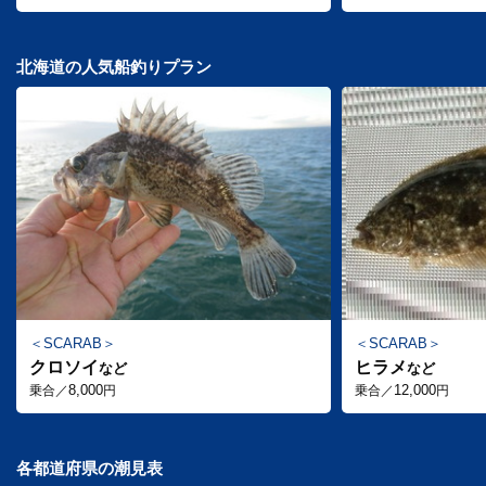
北海道の人気船釣りプラン
SCARAB
SCARAB
クロソイ
ヒラメ
など
など
8,000
12,000
乗合／
円
乗合／
円
各都道府県の潮見表