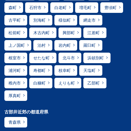
森町
石狩市
白老町
増毛町
豊頃町
古平町
別海町
様似町
網走市
松前町
木古内町
興部町
江差町
上ノ国町
泊村
岩内町
羅臼町
根室市
せたな町
北斗市
浜頓別町
浦河町
寿都町
枝幸町
天塩町
稚内市
白糠町
えりも町
乙部町
厚真町
古部井近郊の都道府県
青森県