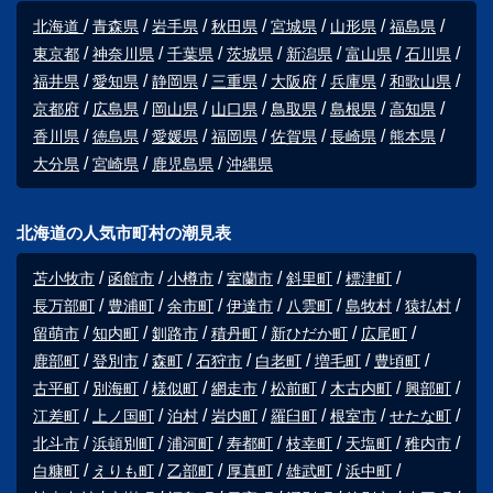
北海道
青森県
岩手県
秋田県
宮城県
山形県
福島県
東京都
神奈川県
千葉県
茨城県
新潟県
富山県
石川県
福井県
愛知県
静岡県
三重県
大阪府
兵庫県
和歌山県
京都府
広島県
岡山県
山口県
鳥取県
島根県
高知県
香川県
徳島県
愛媛県
福岡県
佐賀県
長崎県
熊本県
大分県
宮崎県
鹿児島県
沖縄県
北海道の人気市町村の潮見表
苫小牧市
函館市
小樽市
室蘭市
斜里町
標津町
長万部町
豊浦町
余市町
伊達市
八雲町
島牧村
猿払村
留萌市
知内町
釧路市
積丹町
新ひだか町
広尾町
鹿部町
登別市
森町
石狩市
白老町
増毛町
豊頃町
古平町
別海町
様似町
網走市
松前町
木古内町
興部町
江差町
上ノ国町
泊村
岩内町
羅臼町
根室市
せたな町
北斗市
浜頓別町
浦河町
寿都町
枝幸町
天塩町
稚内市
白糠町
えりも町
乙部町
厚真町
雄武町
浜中町