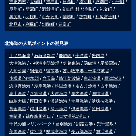
神恵内村
大樹町
福島町
日高町
湧別町
紋別市
小平町
厚岸町
新冠町
洞爺湖町
初山別村
浦幌町
礼文町
奥尻町
羽幌町
むかわ町
蘭越町
苫前町
利尻富士町
北見市
利尻町
釧路町
豊富町
北海道の人気ポイントの潮見表
江ノ島海岸
石狩湾新港
能取岬
十勝港
岩内港
大津漁港
小樽港南防波堤
釧路東港
函館港
尾岱沼港
入船公園
網走港
留萌港
苫小牧東港・一本防波堤
小樽港色内埠頭
弁天島
崎守防波堤
白老漁港
標津漁港
浜厚真漁港
厚岸漁港
斜里漁港
走古丹漁港
古平漁港
恵山漁港
八雲漁港
大岸漁港
厚内漁港
国縫漁港
白鳥大橋
厚田漁港
浜益漁港
常呂漁港
浜猿払漁港
黄金漁港
鵡川漁港
涌元漁港
伊達漁港
虻田漁港
室蘭港
錦多峰川河口
サロマ湖第1湖口
千代の浦マリンパーク
登別漁港
釧路西港
兜千畳敷
美国漁港
紋別港
幌武意漁港
長万部漁港
旭浜漁港