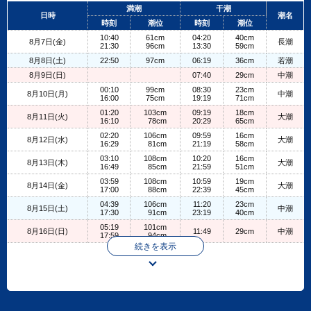
+
満潮
干潮
日時
潮名
−
時刻
潮位
時刻
潮位
10:40
61cm
04:20
40cm
8月7日(金)
長潮
21:30
96cm
13:30
59cm
8月8日(土)
22:50
97cm
06:19
36cm
若潮
8月9日(日)
07:40
29cm
中潮
00:10
99cm
08:30
23cm
8月10日(月)
中潮
16:00
75cm
19:19
71cm
01:20
103cm
09:19
18cm
8月11日(火)
大潮
16:10
78cm
20:29
65cm
02:20
106cm
09:59
16cm
8月12日(水)
大潮
16:29
81cm
21:19
58cm
03:10
108cm
10:20
16cm
8月13日(木)
大潮
16:49
85cm
21:59
51cm
03:59
108cm
10:59
19cm
8月14日(金)
大潮
17:00
88cm
22:39
45cm
04:39
106cm
11:20
23cm
8月15日(土)
中潮
17:30
91cm
23:19
40cm
05:19
101cm
8月16日(日)
11:49
29cm
中潮
17:59
94cm
続きを表示