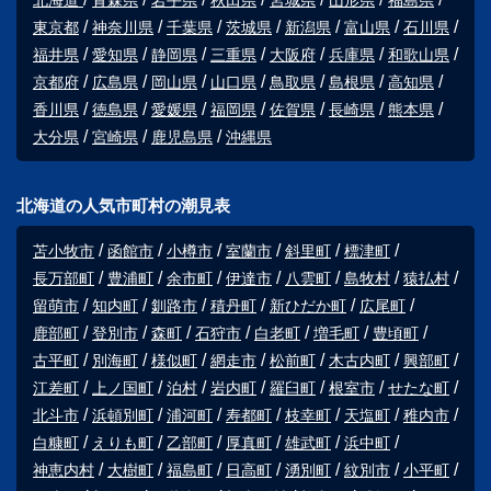
北海道
青森県
岩手県
秋田県
宮城県
山形県
福島県
東京都
神奈川県
千葉県
茨城県
新潟県
富山県
石川県
福井県
愛知県
静岡県
三重県
大阪府
兵庫県
和歌山県
京都府
広島県
岡山県
山口県
鳥取県
島根県
高知県
香川県
徳島県
愛媛県
福岡県
佐賀県
長崎県
熊本県
大分県
宮崎県
鹿児島県
沖縄県
北海道の人気市町村の潮見表
苫小牧市
函館市
小樽市
室蘭市
斜里町
標津町
長万部町
豊浦町
余市町
伊達市
八雲町
島牧村
猿払村
留萌市
知内町
釧路市
積丹町
新ひだか町
広尾町
鹿部町
登別市
森町
石狩市
白老町
増毛町
豊頃町
古平町
別海町
様似町
網走市
松前町
木古内町
興部町
江差町
上ノ国町
泊村
岩内町
羅臼町
根室市
せたな町
北斗市
浜頓別町
浦河町
寿都町
枝幸町
天塩町
稚内市
白糠町
えりも町
乙部町
厚真町
雄武町
浜中町
神恵内村
大樹町
福島町
日高町
湧別町
紋別市
小平町