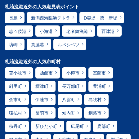
札苅漁港近郊の人気潮見表ポイント
長島
新潟西港臨港テトラ
D突堤・第一新堤
志々伎港
小海港
老者舞漁港
百津港
坊岬
真脇港
ルベシベツ
札苅漁港近郊の人気市町村
苫小牧市
函館市
小樽市
室蘭市
斜里町
標津町
長万部町
豊浦町
余市町
伊達市
八雲町
島牧村
猿払村
留萌市
知内町
釧路市
積丹町
新ひだか町
広尾町
鹿部町