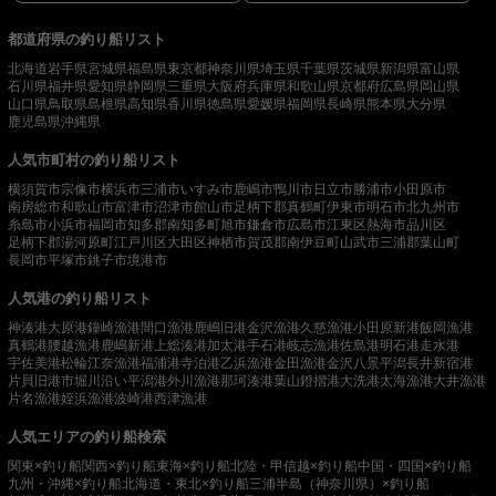
都道府県の釣り船リスト
北海道
岩手県
宮城県
福島県
東京都
神奈川県
埼玉県
千葉県
茨城県
新潟県
富山県
石川県
福井県
愛知県
静岡県
三重県
大阪府
兵庫県
和歌山県
京都府
広島県
岡山県
山口県
鳥取県
島根県
高知県
香川県
徳島県
愛媛県
福岡県
長崎県
熊本県
大分県
鹿児島県
沖縄県
人気市町村の釣り船リスト
横須賀市
宗像市
横浜市
三浦市
いすみ市
鹿嶋市
鴨川市
日立市
勝浦市
小田原市
南房総市
和歌山市
富津市
沼津市
館山市
足柄下郡真鶴町
伊東市
明石市
北九州市
糸島市
小浜市
福岡市
知多郡南知多町
旭市
鎌倉市
広島市
江東区
熱海市
品川区
足柄下郡湯河原町
江戸川区
大田区
神栖市
賀茂郡南伊豆町
山武市
三浦郡葉山町
長岡市
平塚市
銚子市
境港市
人気港の釣り船リスト
神湊港
大原港
鐘崎漁港
間口漁港
鹿嶋旧港
金沢漁港
久慈漁港
小田原新港
飯岡漁港
真鶴港
腰越漁港
鹿嶋新港
上総湊港
加太港
手石港
岐志漁港
佐島港
明石港
走水港
宇佐美港
松輪江奈漁港
福浦港
寺泊港
乙浜漁港
金田漁港
金沢八景平潟
長井新宿港
片貝旧港
市堀川沿い
平潟港
外川漁港
那珂湊港
葉山鐙摺港
大洗港
太海漁港
大井漁港
片名漁港
姪浜漁港
波崎港
西津漁港
人気エリアの釣り船検索
関東×釣り船
関西×釣り船
東海×釣り船
北陸・甲信越×釣り船
中国・四国×釣り船
九州・沖縄×釣り船
北海道・東北×釣り船
三浦半島（神奈川県）×釣り船