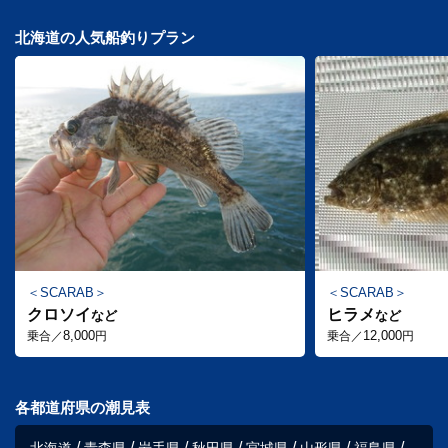
北海道の人気船釣りプラン
SCARAB
SCARAB
クロソイ
ヒラメ
など
など
8,000
12,000
乗合／
円
乗合／
円
各都道府県の潮見表