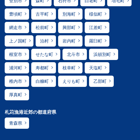
登別市
森町
石狩市
白老町
増毛町
豊頃町
古平町
別海町
様似町
網走市
松前町
興部町
江差町
上ノ国町
泊村
岩内町
羅臼町
根室市
せたな町
北斗市
浜頓別町
浦河町
寿都町
枝幸町
天塩町
稚内市
白糠町
えりも町
乙部町
厚真町
札苅漁港近郊の都道府県
青森県