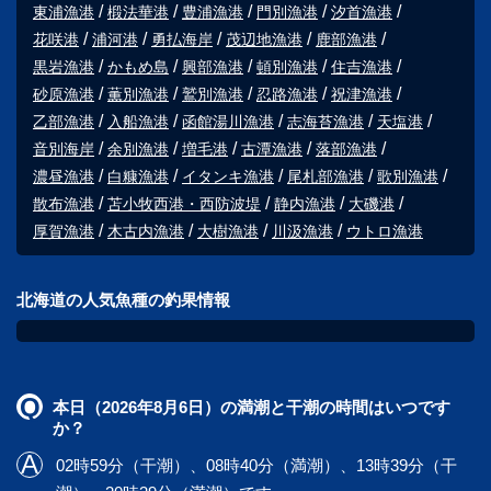
東浦漁港
椴法華港
豊浦漁港
門別漁港
汐首漁港
花咲港
浦河港
勇払海岸
茂辺地漁港
鹿部漁港
黒岩漁港
かもめ島
興部漁港
頓別漁港
住吉漁港
砂原漁港
薫別漁港
鷲別漁港
忍路漁港
祝津漁港
乙部漁港
入船漁港
函館湯川漁港
志海苔漁港
天塩港
音別海岸
余別漁港
増毛港
古潭漁港
落部漁港
濃昼漁港
白糠漁港
イタンキ漁港
尾札部漁港
歌別漁港
散布漁港
苫小牧西港・西防波堤
静内漁港
大磯港
厚賀漁港
木古内漁港
大樹漁港
川汲漁港
ウトロ漁港
北海道の人気魚種の釣果情報
本日（2026年8月6日）の満潮と干潮の時間はいつです
か？
02時59分（干潮）、08時40分（満潮）、13時39分（干