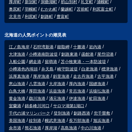
厚岸町
新冠町
洞爺湖町
初山別村
礼文町
浦幌町
奥尻町
羽幌町
むかわ町
蘭越町
苫前町
利尻富士町
北見市
利尻町
釧路町
豊富町
北海道の人気ポイントの潮見表
江ノ島海岸
石狩湾新港
能取岬
十勝港
岩内港
大津漁港
小樽港南防波堤
釧路東港
函館港
尾岱沼港
入船公園
網走港
留萌港
苫小牧東港・一本防波堤
小樽港色内埠頭
弁天島
崎守防波堤
白老漁港
標津漁港
浜厚真漁港
厚岸漁港
斜里漁港
走古丹漁港
古平漁港
恵山漁港
八雲漁港
大岸漁港
厚内漁港
国縫漁港
白鳥大橋
厚田漁港
浜益漁港
常呂漁港
浜猿払漁港
黄金漁港
鵡川漁港
涌元漁港
伊達漁港
虻田漁港
室蘭港
錦多峰川河口
サロマ湖第1湖口
千代の浦マリンパーク
登別漁港
釧路西港
兜千畳敷
美国漁港
紋別港
幌武意漁港
長万部漁港
旭浜漁港
余市港
熊石漁港
厚岸湖
高島漁港
中の川漁港