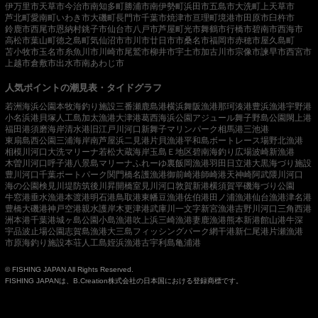
伊万里市
天草市
今治市
南知多町
勝浦市
南伊勢町
浜田市
五島市
大洗町
上天草市
芦北町
愛南町
いわき市
大磯町
長門市
千葉市
焼津市
亘理町
境港市
田原市
臼杵市
鈴鹿市
西尾市
恩納村
銚子市
仙台市
八戸市
芦屋町
光市
舞鶴市
行橋市
碧南市
西海市
高松市
葉山町
徳之島町
気仙沼市
市川市
廿日市市
桑名市
福岡市
赤穂市
屋久島町
苫小牧市
玉名市
糸魚川市
川崎市
尾鷲市
柳井市
宇土市
加古川市
宗像市
諫早市
西宮市
上越市
倉敷市
出水市
南あわじ市
人気ポイントの潮見表・タイドグラフ
若洲海浜公園
本牧海釣り施設
三番瀬
鹿島港
横浜
舞阪漁港
那珂湊港
豊浜漁港
宇野港
小名浜港
貝塚人工島
加太漁港
大津港
葛西海浜公園
アジュール舞子
野島公園
閖上港
福田港
須磨海岸
清水港
旧江戸川河口
新舞子マリンパーク
相馬港
三池港
東扇島西公園
三浦海岸
南芦屋浜
二見港
片貝漁港
平和島ボートレース場
野北漁港
相模川河口
大洗マリーナ
若松
大蔵海岸
玉島Ｅ地区
碧南海釣り広場
波崎新漁港
木曽川河口
呼子港
八景島マリーナ
ふれーゆ裏
飯岡漁港
羽田
日立港
大黒海づり施設
豊川河口
千葉ポートパーク
関門橋
名護漁港
御前崎港
師崎港
天神崎
阿武隈川河口
海の公園
検見川堤防
筑後川昇開橋
室見川河口
敦賀新港
横須賀
平磯海づり公園
牛窓港
垂水漁港
本渡港
明石港
鳥取港
東幡豆漁港
佐伯港
田ノ浦漁港
仙台漁港
津名港
豊橋
大磯港
神戸空港親水護岸
木更津港
武庫川一文字
新宮漁港
吉野川河口
三角西港
洲本港
千葉港
城ヶ島公園
小島漁港
吹上浜
三崎漁港
妻鹿漁港
熊本新港
館山港
牛深
宇品波止場公園
志賀島漁港
大三島フィッシングパーク
網干港
新仁尾港
片瀬漁港
市原海釣り施設
本荘人工島
姪浜漁港
古宇利島
亀浦港
© FISHING JAPAN All Rights Reserved.
FISHING JAPANは、B.Creation株式会社の日本国における登録商標です。