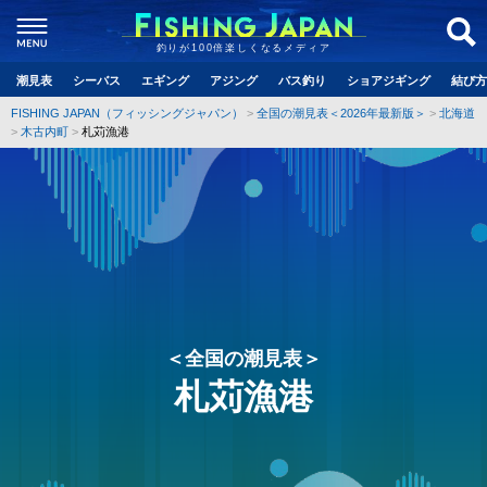
釣りが100倍楽しくなるメディア
潮見表
シーバス
エギング
アジング
バス釣り
ショアジギング
結び方
FISHING JAPAN（フィッシングジャパン）
全国の潮見表＜2026年最新版＞
北海道
木古内町
札苅漁港
＜全国の潮見表＞
札苅漁港