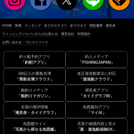
HOME
新着
ランキング
全てのカテゴリ
全てのタグ
閲覧履歴
潮見表
フィッシングジャパンからのお知らせ
運営会社
利用規約
お問い合わせ・プレスリリース
釣り船予約アプリ
釣りメディア
「釣割アプリ」
「FISHINGJAPAN」
1秒記入の乗船名簿
改正遊漁船業法に対応
「乗船名簿クラウド」
「遊漁船クラウド」
船釣りメディア
潮見表アプリ
「船釣りマガジン」
「タイドグラフBI」
全国の潮汐情報
魚図鑑AIアプリ
「潮見表・タイドグラフ」
「マイAI」
魚図鑑サイト
充実の補償内容と安さ
「写真から探せる魚図鑑」
「新・遊漁船保険DX」