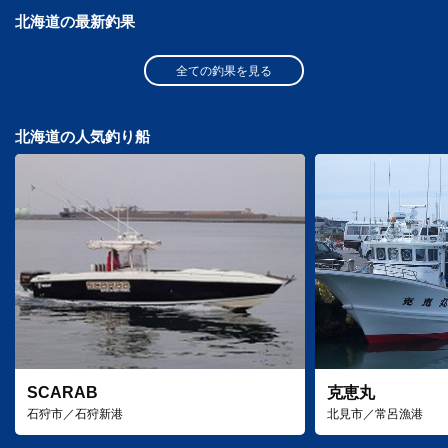
北海道の最新釣果
全ての釣果を見る
北海道の人気釣り船
SCARAB
克恵丸
石狩市／石狩新港
北見市／常呂漁港