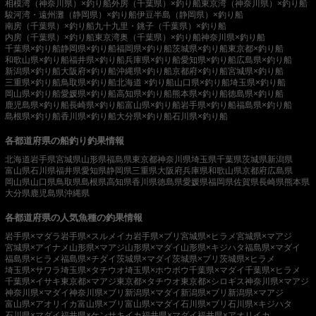
相模湾（神奈川県）×釣り船
外房（千葉県）×釣り船
東京湾（神奈川県）×釣り船
駿河湾・遠州灘（静岡県）×釣り船
伊豆半島（静岡県）×釣り船
南房（千葉県）×釣り船
九十九里・銚子（千葉県）×釣り船
内房（千葉県）×釣り船
東京湾奥（千葉県）×釣り船
神奈川県×釣り船
千葉県×釣り船
静岡県×釣り船
福岡県×釣り船
茨城県×釣り船
東京都×釣り船
和歌山県×釣り船
福井県×釣り船
兵庫県×釣り船
愛知県×釣り船
広島県×釣り船
新潟県×釣り船
大阪府×釣り船
沖縄県×釣り船
京都府×釣り船
宮城県×釣り船
三重県×釣り船
鳥取県×釣り船
北海道 ×釣り船
山口県×釣り船
埼玉県×釣り船
岡山県×釣り船
愛媛県×釣り船
高知県×釣り船
熊本県×釣り船
徳島県×釣り船
鹿児島県×釣り船
長崎県×釣り船
富山県×釣り船
岩手県×釣り船
福島県×釣り船
島根県×釣り船
香川県×釣り船
大分県×釣り船
石川県×釣り船
各都道府県の船釣り釣果情報
北海道
岩手県
宮城県
山形県
福島県
東京都
神奈川県
埼玉県
千葉県
茨城県
新潟県
富山県
石川県
福井県
愛知県
静岡県
三重県
大阪府
兵庫県
和歌山県
京都府
広島県
岡山県
山口県
鳥取県
島根県
高知県
香川県
徳島県
愛媛県
福岡県
佐賀県
長崎県
熊本県
大分県
鹿児島県
沖縄県
各都道府県の人気魚種の釣果情報
岩手県×マダラ
岩手県×スルメイカ
岩手県×ブリ
宮城県×ヒラメ
宮城県×マアジ
宮城県×アイナメ
山形県×マアジ
山形県×マダイ
山形県×キジハタ
福島県×マダイ
福島県×ヒラメ
福島県×チダイ
茨城県×マダイ
茨城県×ブリ
茨城県×ヒラメ
埼玉県×サワラ
埼玉県×タチウオ
埼玉県×ホウボウ
千葉県×マダイ
千葉県×ヒラメ
千葉県×イサキ
東京都×マアジ
東京都×タチウオ
東京都×シロギス
神奈川県×マアジ
神奈川県×マダイ
神奈川県×ブリ
新潟県×マダイ
新潟県×ブリ
新潟県×マアジ
富山県×アオリイカ
富山県×ブリ
富山県×マダイ
石川県×ブリ
石川県×キジハタ
石川県×マダイ
福井県×ケンサキイカ
福井県×マダイ
福井県×アオリイカ