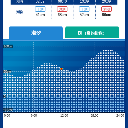
潮時
02:59
08:40
13:39
20:39
干潮
満潮
干潮
満潮
潮位
41cm
68cm
52cm
96cm
潮汐
BI
（爆釣指数）
100
50
0
-20
0:00
6:00
12:00
18:00
24:00
Leaflet
| ©
OpenStreetMap contributors