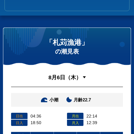
「札苅漁港」
の潮見表
小潮
月齢22.7
04:36
22:14
日出
月出
18:50
12:39
日入
月入