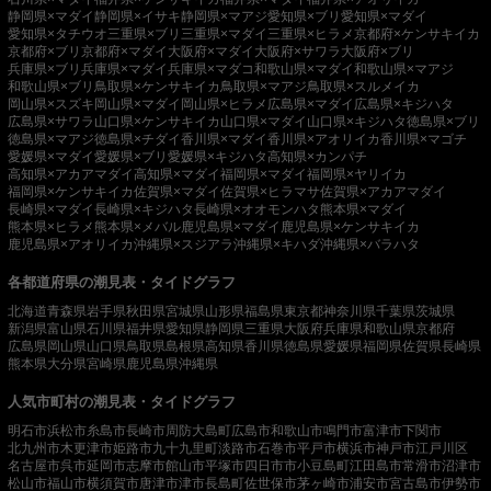
静岡県×マダイ
静岡県×イサキ
静岡県×マアジ
愛知県×ブリ
愛知県×マダイ
愛知県×タチウオ
三重県×ブリ
三重県×マダイ
三重県×ヒラメ
京都府×ケンサキイカ
京都府×ブリ
京都府×マダイ
大阪府×マダイ
大阪府×サワラ
大阪府×ブリ
兵庫県×ブリ
兵庫県×マダイ
兵庫県×マダコ
和歌山県×マダイ
和歌山県×マアジ
和歌山県×ブリ
鳥取県×ケンサキイカ
鳥取県×マアジ
鳥取県×スルメイカ
岡山県×スズキ
岡山県×マダイ
岡山県×ヒラメ
広島県×マダイ
広島県×キジハタ
広島県×サワラ
山口県×ケンサキイカ
山口県×マダイ
山口県×キジハタ
徳島県×ブリ
徳島県×マアジ
徳島県×チダイ
香川県×マダイ
香川県×アオリイカ
香川県×マゴチ
愛媛県×マダイ
愛媛県×ブリ
愛媛県×キジハタ
高知県×カンパチ
高知県×アカアマダイ
高知県×マダイ
福岡県×マダイ
福岡県×ヤリイカ
福岡県×ケンサキイカ
佐賀県×マダイ
佐賀県×ヒラマサ
佐賀県×アカアマダイ
長崎県×マダイ
長崎県×キジハタ
長崎県×オオモンハタ
熊本県×マダイ
熊本県×ヒラメ
熊本県×メバル
鹿児島県×マダイ
鹿児島県×ケンサキイカ
鹿児島県×アオリイカ
沖縄県×スジアラ
沖縄県×キハダ
沖縄県×バラハタ
各都道府県の潮見表・タイドグラフ
北海道
青森県
岩手県
秋田県
宮城県
山形県
福島県
東京都
神奈川県
千葉県
茨城県
新潟県
富山県
石川県
福井県
愛知県
静岡県
三重県
大阪府
兵庫県
和歌山県
京都府
広島県
岡山県
山口県
鳥取県
島根県
高知県
香川県
徳島県
愛媛県
福岡県
佐賀県
長崎県
熊本県
大分県
宮崎県
鹿児島県
沖縄県
人気市町村の潮見表・タイドグラフ
明石市
浜松市
糸島市
長崎市
周防大島町
広島市
和歌山市
鳴門市
富津市
下関市
北九州市
木更津市
姫路市
九十九里町
淡路市
石巻市
平戸市
横浜市
神戸市
江戸川区
名古屋市
呉市
延岡市
志摩市
館山市
平塚市
四日市市
小豆島町
江田島市
常滑市
沼津市
松山市
福山市
横須賀市
唐津市
津市
長島町
佐世保市
茅ヶ崎市
浦安市
宮古島市
伊勢市