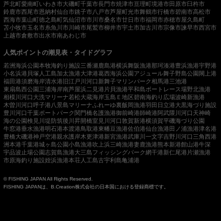
芦北町
愛南町
いわき市
大磯町
千葉市
長門市
焼津市
亘理町
境港市
田原市
臼杵市
鈴鹿市
西尾市
恩納村
仙台市
銚子市
八戸市
芦屋町
光市
舞鶴市
行橋市
碧南市
高松市
西海市
葉山町
徳之島町
気仙沼市
市川市
桑名市
廿日市市
福岡市
赤穂市
屋久島町
苫小牧市
玉名市
糸魚川市
川崎市
尾鷲市
柳井市
宇土市
加古川市
宗像市
諫早市
西宮市
上越市
倉敷市
出水市
南あわじ市
人気ポイントの潮見表・タイドグラフ
若洲海浜公園
本牧海釣り施設
三番瀬
鹿島港
横浜
舞阪漁港
那珂湊港
豊浜漁港
宇野港
小名浜港
貝塚人工島
加太漁港
大津港
葛西海浜公園
アジュール舞子
野島公園
閖上港
福田港
須磨海岸
清水港
旧江戸川河口
新舞子マリンパーク
相馬港
三池港
東扇島西公園
三浦海岸
南芦屋浜
二見港
片貝漁港
平和島ボートレース場
野北漁港
相模川河口
大洗マリーナ
若松
大蔵海岸
玉島Ｅ地区
碧南海釣り広場
波崎新漁港
木曽川河口
呼子港
八景島マリーナ
ふれーゆ裏
飯岡漁港
羽田
日立港
大黒海づり施設
豊川河口
千葉ポートパーク
関門橋
名護漁港
御前崎港
師崎港
阿武隈川河口
天神崎
海の公園
検見川堤防
筑後川昇開橋
室見川河口
敦賀新港
横須賀
平磯海づり公園
牛窓港
垂水漁港
明石港
本渡港
鳥取港
東幡豆漁港
佐伯港
仙台漁港
田ノ浦漁港
津名港
豊橋
大磯港
神戸空港親水護岸
木更津港
新宮漁港
武庫川一文字
吉野川河口
三角西港
洲本港
千葉港
城ヶ島公園
小島漁港
吹上浜
三崎漁港
妻鹿漁港
熊本新港
館山港
牛深
宇品波止場公園
志賀島漁港
大三島フィッシングパーク
網干港
新仁尾港
片瀬漁港
市原海釣り施設
姪浜漁港
本荘人工島
古宇利島
亀浦港
© FISHING JAPAN All Rights Reserved.
FISHING JAPANは、B.Creation株式会社の日本国における登録商標です。