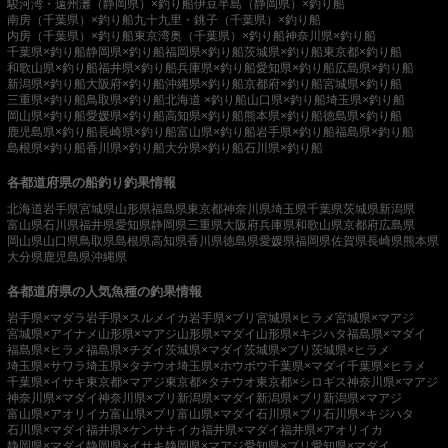
駿河湾・遠州灘（静岡県）×釣り船
伊豆半島（静岡県）×釣り船
南房（千葉県）×釣り船
九十九里・銚子（千葉県）×釣り船
内房（千葉県）×釣り船
東京湾奥（千葉県）×釣り船
神奈川県×釣り船
千葉県×釣り船
静岡県×釣り船
福岡県×釣り船
茨城県×釣り船
東京都×釣り船
和歌山県×釣り船
福井県×釣り船
兵庫県×釣り船
愛知県×釣り船
広島県×釣り船
新潟県×釣り船
大阪府×釣り船
沖縄県×釣り船
京都府×釣り船
宮城県×釣り船
三重県×釣り船
鳥取県×釣り船
北海道 ×釣り船
山口県×釣り船
埼玉県×釣り船
岡山県×釣り船
愛媛県×釣り船
高知県×釣り船
熊本県×釣り船
徳島県×釣り船
鹿児島県×釣り船
長崎県×釣り船
富山県×釣り船
岩手県×釣り船
福島県×釣り船
島根県×釣り船
香川県×釣り船
大分県×釣り船
石川県×釣り船
各都道府県の船釣り釣果情報
北海道
岩手県
宮城県
山形県
福島県
東京都
神奈川県
埼玉県
千葉県
茨城県
新潟県
富山県
石川県
福井県
愛知県
静岡県
三重県
大阪府
兵庫県
和歌山県
京都府
広島県
岡山県
山口県
鳥取県
島根県
高知県
香川県
徳島県
愛媛県
福岡県
佐賀県
長崎県
熊本県
大分県
鹿児島県
沖縄県
各都道府県の人気魚種の釣果情報
岩手県×マダラ
岩手県×スルメイカ
岩手県×ブリ
宮城県×ヒラメ
宮城県×マアジ
宮城県×アイナメ
山形県×マアジ
山形県×マダイ
山形県×キジハタ
福島県×マダイ
福島県×ヒラメ
福島県×チダイ
茨城県×マダイ
茨城県×ブリ
茨城県×ヒラメ
埼玉県×サワラ
埼玉県×タチウオ
埼玉県×ホウボウ
千葉県×マダイ
千葉県×ヒラメ
千葉県×イサキ
東京都×マアジ
東京都×タチウオ
東京都×シロギス
神奈川県×マアジ
神奈川県×マダイ
神奈川県×ブリ
新潟県×マダイ
新潟県×ブリ
新潟県×マアジ
富山県×アオリイカ
富山県×ブリ
富山県×マダイ
石川県×ブリ
石川県×キジハタ
石川県×マダイ
福井県×ケンサキイカ
福井県×マダイ
福井県×アオリイカ
静岡県×マダイ
静岡県×イサキ
静岡県×マアジ
愛知県×ブリ
愛知県×マダイ