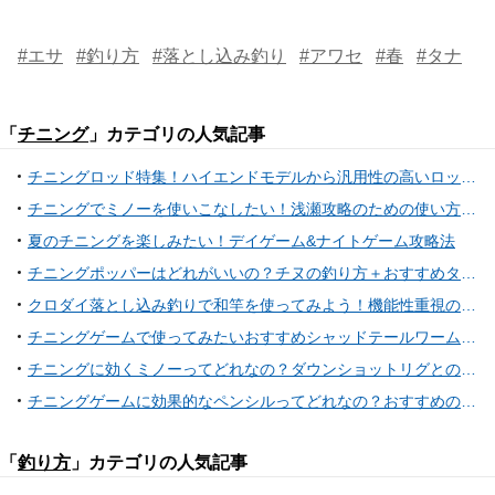
#エサ
#釣り方
#落とし込み釣り
#アワセ
#春
#タナ
「
チニング
」カテゴリの人気記事
チニングロッド特集！ハイエンドモデルから汎用性の高いロッドまで23選
チニングでミノーを使いこなしたい！浅瀬攻略のための使い方特集
夏のチニングを楽しみたい！デイゲーム&ナイトゲーム攻略法
チニングポッパーはどれがいいの？チヌの釣り方＋おすすめタックル
クロダイ落とし込み釣りで和竿を使ってみよう！機能性重視の竿選びから一風変えてみる？竹独特の感触をその手で体験し、引きの良さを楽しもう！
チニングゲームで使ってみたいおすすめシャッドテールワーム特集！
チニングに効くミノーってどれなの？ダウンショットリグとの活用法に注目
チニングゲームに効果的なペンシルってどれなの？おすすめのアイテム特集
「
釣り方
」カテゴリの人気記事