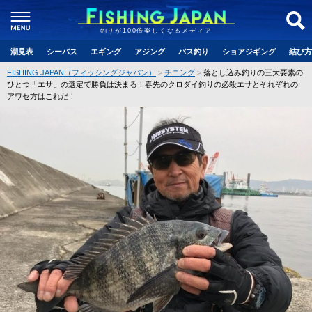
釣りが100倍楽しくなるメディア
潮見表
シーバス
エギング
アジング
バス釣り
ショアジギング
結び方
FISHING JAPAN（フィッシングジャパン）
チニング
落とし込み釣りの三大要素の
ひとつ「エサ」の選定で勝負は決まる！春先のクロダイ釣りの必殺エサとそれぞれの
アワセ方はこれだ！