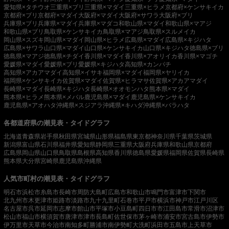
愛知県×タチウオ
三重県×ブリ
三重県×マダイ
三重県×ヒラメ
京都府×ケンサキイカ
京都府×ブリ
京都府×マダイ
大阪府×マダイ
大阪府×サワラ
大阪府×ブリ
兵庫県×ブリ
兵庫県×マダイ
兵庫県×マダコ
和歌山県×マダイ
和歌山県×マアジ
和歌山県×ブリ
鳥取県×ケンサキイカ
鳥取県×マアジ
鳥取県×スルメイカ
岡山県×スズキ
岡山県×マダイ
岡山県×ヒラメ
広島県×マダイ
広島県×キジハタ
広島県×サワラ
山口県×マダイ
山口県×ケンサキイカ
山口県×キジハタ
徳島県×ブリ
徳島県×マアジ
徳島県×チダイ
香川県×マダイ
香川県×アオリイカ
香川県×マゴチ
愛媛県×マダイ
愛媛県×ブリ
愛媛県×キジハタ
高知県×カンパチ
高知県×アカアマダイ
高知県×イサキ
福岡県×マダイ
福岡県×ヤリイカ
福岡県×ケンサキイカ
佐賀県×マダイ
佐賀県×ヒラマサ
佐賀県×アカアマダイ
長崎県×マダイ
長崎県×キジハタ
長崎県×オオモンハタ
熊本県×マダイ
熊本県×ヒラメ
熊本県×メバル
鹿児島県×マダイ
鹿児島県×ケンサキイカ
鹿児島県×アオハタ
沖縄県×スジアラ
沖縄県×キハダ
沖縄県×バラハタ
各都道府県の潮見表・タイドグラフ
北海道
青森県
岩手県
秋田県
宮城県
山形県
福島県
東京都
神奈川県
千葉県
茨城県
新潟県
富山県
石川県
福井県
愛知県
静岡県
三重県
大阪府
兵庫県
和歌山県
京都府
広島県
岡山県
山口県
鳥取県
島根県
高知県
香川県
徳島県
愛媛県
福岡県
佐賀県
長崎県
熊本県
大分県
宮崎県
鹿児島県
沖縄県
人気市町村の潮見表・タイドグラフ
明石市
浜松市
糸島市
長崎市
周防大島町
広島市
和歌山市
鳴門市
富津市
下関市
北九州市
木更津市
姫路市
淡路市
九十九里町
石巻市
平戸市
横浜市
神戸市
江戸川区
名古屋市
呉市
延岡市
志摩市
館山市
平塚市
小豆島町
四日市市
江田島市
常滑市
沼津市
松山市
福山市
横須賀市
唐津市
津市
長島町
佐世保市
茅ヶ崎市
浦安市
宮古島市
伊勢市
伊万里市
天草市
今治市
南知多町
勝浦市
南伊勢町
大洗町
浜田市
五島市
上天草市