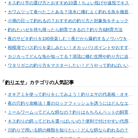
キス釣り竿の選び方とおすすめ10選！ちょい投げや遠投でキス釣りを楽しもう
カワムツって食べたことある？淡水に棲むよく釣れる魚を徹底特集
小潮の日って釣れるの？おすすめの釣り方と対象魚をチェック
釣れたハゼを持ち帰ったら飼育できるの？釣り方&飼育方法
夜のサビキ釣りを100倍楽しむ！夜だから爆釣するノウハウを紹介！
相模湖でバス釣りを楽しみたい！オカッパリポイントやおすすめタックル特集
カジカってどんな魚か知ってる？清流に棲む生態や釣り方に迫ってみた
ワタリガニの釣り方をマスターしたい！どうやって釣ればいいの？
「
釣りエサ
」カテゴリの人気記事
オキアミを使って釣りをしてみよう！釣りエサの代表格・オキアミなら何が釣れる？
夜の穴釣り攻略法！夏のロックフィッシュを誘うにはどんなエサがいいの？
ミールワームってどんな餌なの？釣りはもちろんペットの飼育にも活用可能な万能餌
キス釣りの餌ってどれを選べばいいの？便利で付けやすい代用餌や関連アイテムをチェック
川釣りで用いる餌の種類を知りたい！どんな餌なら釣れるの？