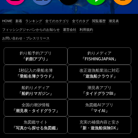
HOME
新着
ランキング
全てのカテゴリ
全てのタグ
閲覧履歴
潮見表
フィッシングジャパンからのお知らせ
運営会社
利用規約
お問い合わせ・プレスリリース
釣り船予約アプリ
釣りメディア
「釣割アプリ」
「FISHINGJAPAN」
1秒記入の乗船名簿
改正遊漁船業法に対応
「乗船名簿クラウド」
「遊漁船クラウド」
船釣りメディア
潮見表アプリ
「船釣りマガジン」
「タイドグラフBI」
全国の潮汐情報
魚図鑑AIアプリ
「潮見表・タイドグラフ」
「マイAI」
魚図鑑サイト
充実の補償内容と安さ
「写真から探せる魚図鑑」
「新・遊漁船保険DX」