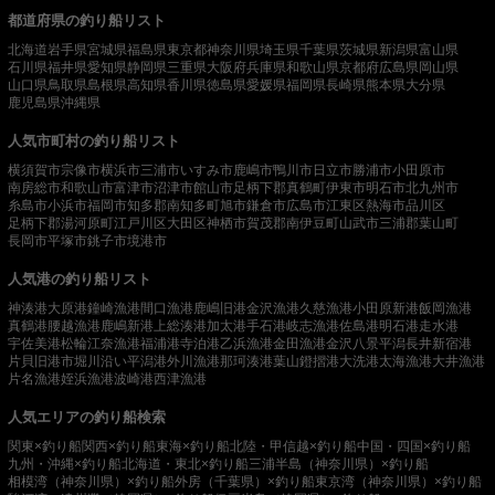
都道府県の釣り船リスト
北海道
岩手県
宮城県
福島県
東京都
神奈川県
埼玉県
千葉県
茨城県
新潟県
富山県
石川県
福井県
愛知県
静岡県
三重県
大阪府
兵庫県
和歌山県
京都府
広島県
岡山県
山口県
鳥取県
島根県
高知県
香川県
徳島県
愛媛県
福岡県
長崎県
熊本県
大分県
鹿児島県
沖縄県
人気市町村の釣り船リスト
横須賀市
宗像市
横浜市
三浦市
いすみ市
鹿嶋市
鴨川市
日立市
勝浦市
小田原市
南房総市
和歌山市
富津市
沼津市
館山市
足柄下郡真鶴町
伊東市
明石市
北九州市
糸島市
小浜市
福岡市
知多郡南知多町
旭市
鎌倉市
広島市
江東区
熱海市
品川区
足柄下郡湯河原町
江戸川区
大田区
神栖市
賀茂郡南伊豆町
山武市
三浦郡葉山町
長岡市
平塚市
銚子市
境港市
人気港の釣り船リスト
神湊港
大原港
鐘崎漁港
間口漁港
鹿嶋旧港
金沢漁港
久慈漁港
小田原新港
飯岡漁港
真鶴港
腰越漁港
鹿嶋新港
上総湊港
加太港
手石港
岐志漁港
佐島港
明石港
走水港
宇佐美港
松輪江奈漁港
福浦港
寺泊港
乙浜漁港
金田漁港
金沢八景平潟
長井新宿港
片貝旧港
市堀川沿い
平潟港
外川漁港
那珂湊港
葉山鐙摺港
大洗港
太海漁港
大井漁港
片名漁港
姪浜漁港
波崎港
西津漁港
人気エリアの釣り船検索
関東×釣り船
関西×釣り船
東海×釣り船
北陸・甲信越×釣り船
中国・四国×釣り船
九州・沖縄×釣り船
北海道・東北×釣り船
三浦半島（神奈川県）×釣り船
相模湾（神奈川県）×釣り船
外房（千葉県）×釣り船
東京湾（神奈川県）×釣り船