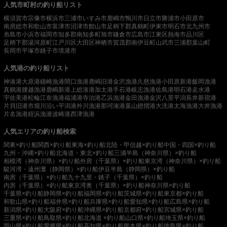
人気市町村の釣り船リスト
横須賀市
宗像市
横浜市
三浦市
いすみ市
鹿嶋市
鴨川市
日立市
勝浦市
小田原市
南房総市
和歌山市
富津市
沼津市
館山市
足柄下郡真鶴町
伊東市
明石市
北九州市
糸島市
小浜市
福岡市
知多郡南知多町
旭市
鎌倉市
広島市
江東区
熱海市
品川区
足柄下郡湯河原町
江戸川区
大田区
神栖市
賀茂郡南伊豆町
山武市
三浦郡葉山町
長岡市
平塚市
銚子市
境港市
人気港の釣り船リスト
神湊港
大原港
鐘崎漁港
間口漁港
鹿嶋旧港
金沢漁港
久慈漁港
小田原新港
飯岡漁港
真鶴港
腰越漁港
鹿嶋新港
上総湊港
加太港
手石港
岐志漁港
佐島港
明石港
走水港
宇佐美港
松輪江奈漁港
福浦港
寺泊港
乙浜漁港
金田漁港
金沢八景平潟
長井新宿港
片貝旧港
市堀川沿い
平潟港
外川漁港
那珂湊港
葉山鐙摺港
大洗港
太海漁港
大井漁港
片名漁港
姪浜漁港
波崎港
西津漁港
人気エリアの釣り船検索
関東×釣り船
関西×釣り船
東海×釣り船
北陸・甲信越×釣り船
中国・四国×釣り船
九州・沖縄×釣り船
北海道・東北×釣り船
三浦半島（神奈川県）×釣り船
相模湾（神奈川県）×釣り船
外房（千葉県）×釣り船
東京湾（神奈川県）×釣り船
駿河湾・遠州灘（静岡県）×釣り船
伊豆半島（静岡県）×釣り船
南房（千葉県）×釣り船
九十九里・銚子（千葉県）×釣り船
内房（千葉県）×釣り船
東京湾奥（千葉県）×釣り船
神奈川県×釣り船
千葉県×釣り船
静岡県×釣り船
福岡県×釣り船
茨城県×釣り船
東京都×釣り船
和歌山県×釣り船
福井県×釣り船
兵庫県×釣り船
愛知県×釣り船
広島県×釣り船
新潟県×釣り船
大阪府×釣り船
沖縄県×釣り船
京都府×釣り船
宮城県×釣り船
三重県×釣り船
鳥取県×釣り船
北海道 ×釣り船
山口県×釣り船
埼玉県×釣り船
岡山県×釣り船
愛媛県×釣り船
高知県×釣り船
熊本県×釣り船
徳島県×釣り船