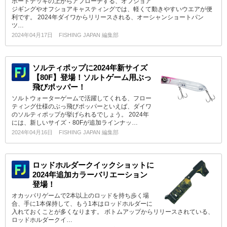
ボートデッキの上からアプローチする、オフショア
ジギングやオフショアキャスティングでは、軽くて動きやすいウエアが便
利です。 2024年ダイワからリリースされる、オーシャンショートパン
ツ…
2024年04月17日
FISHING JAPAN 編集部
ソルティポップに2024年新サイズ
【80F】登場！ソルトゲーム用ぶっ
飛びポッパー！
ソルトウォーターゲームで活躍してくれる、フロー
ティング仕様のぶっ飛びポッパーといえば、ダイワ
のソルティポップが挙げられるでしょう。 2024年
には、新しいサイズ・80Fが追加ラインナッ…
2024年04月16日
FISHING JAPAN 編集部
ロッドホルダークイックショットに
2024年追加カラーバリエーション
登場！
オカッパリゲームで2本以上のロッドを持ち歩く場
合、手に1本保持して、もう1本はロッドホルダーに
入れておくことが多くなります。 ボトムアップからリリースされている、
ロッドホルダークイ…