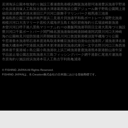
若洲海浜公園
本牧海釣り施設
三番瀬
鹿島港
横浜
舞阪漁港
那珂湊港
豊浜漁港
宇野港
小名浜港
貝塚人工島
加太漁港
大津港
葛西海浜公園
アジュール舞子
野島公園
閖上港
福田港
須磨海岸
清水港
旧江戸川河口
新舞子マリンパーク
相馬港
三池港
東扇島西公園
三浦海岸
南芦屋浜
二見港
片貝漁港
平和島ボートレース場
野北漁港
相模川河口
大洗マリーナ
若松
大蔵海岸
玉島Ｅ地区
碧南海釣り広場
波崎新漁港
木曽川河口
呼子港
八景島マリーナ
ふれーゆ裏
飯岡漁港
羽田
日立港
大黒海づり施設
豊川河口
千葉ポートパーク
関門橋
名護漁港
御前崎港
師崎港
阿武隈川河口
天神崎
海の公園
検見川堤防
筑後川昇開橋
室見川河口
敦賀新港
横須賀
平磯海づり公園
牛窓港
垂水漁港
明石港
本渡港
鳥取港
東幡豆漁港
佐伯港
仙台漁港
田ノ浦漁港
津名港
豊橋
大磯港
神戸空港親水護岸
木更津港
新宮漁港
武庫川一文字
吉野川河口
三角西港
洲本港
千葉港
城ヶ島公園
小島漁港
吹上浜
三崎漁港
妻鹿漁港
熊本新港
館山港
牛深
宇品波止場公園
志賀島漁港
大三島フィッシングパーク
網干港
新仁尾港
片瀬漁港
市原海釣り施設
姪浜漁港
本荘人工島
古宇利島
亀浦港
© FISHING JAPAN All Rights Reserved.
FISHING JAPANは、B.Creation株式会社の日本国における登録商標です。