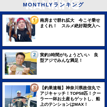
MONTHLYランキング
南房まで群れ拡大 今こそ乗せ
まくれ！ スルメ絶好期突入へ
実釣3時間がちょうどいい 良
型アジでみんな満足！
【釣果速報】神奈川県政信丸で
アジキャッチ！TOP58匹！クー
ラー一杯お土産もゲットし、船
上のテンションはMAX！