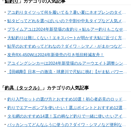
「
鮎釣り
」カテゴリの人気記事
アユ釣りタイツって何を履いてる？暑い夏にネオプレンのタイツは暑すぎる！真夏限定のライトスタイルに最適なタイツをご紹介！
鮎タビってどれを選べばいいの？中割や中丸タイプなど人気メーカーからおすすめ10選
プライムアユは2024年新登場の友釣り＋鮎ルアー釣りもこなせるエントリーロッド！
大鮎釣りは難しくない！エキスパートが明かす大鮎に近づく方法。意外なポイントで尺も出る!?
鮎竿のおすすめってどれなの？ダイワ・シマノ・がまかつなど人気メーカーロッド10選
友舟RX-450Wは2024年新発売の引き抵抗軽減友舟！
アユイングシンカーは2024年新登場のルアーウエイト調整シンカー！
【田嶋剛】日本一の激流・球磨川で尺鮎に挑む【がま鮎 パワースペシャルV】
「
釣具（タックル）
」カテゴリの人気記事
釣り入門セットの選び方とおすすめ10選！初心者必見のロッド＆リールもご紹介！
釣りでエアーポンプを使いたい！選ぶポイントとおすすめ12選をご紹介
タモ網のおすすめ14選！玉の柄など釣りで一緒に使いたいアイテムもご紹介！
バッカンってどんなふうに使うの？ダイワ・シマノなど便利なおすすめバッカン特集