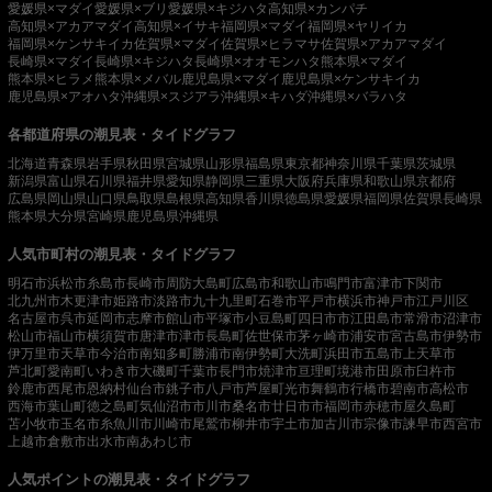
愛媛県×マダイ
愛媛県×ブリ
愛媛県×キジハタ
高知県×カンパチ
高知県×アカアマダイ
高知県×イサキ
福岡県×マダイ
福岡県×ヤリイカ
福岡県×ケンサキイカ
佐賀県×マダイ
佐賀県×ヒラマサ
佐賀県×アカアマダイ
長崎県×マダイ
長崎県×キジハタ
長崎県×オオモンハタ
熊本県×マダイ
熊本県×ヒラメ
熊本県×メバル
鹿児島県×マダイ
鹿児島県×ケンサキイカ
鹿児島県×アオハタ
沖縄県×スジアラ
沖縄県×キハダ
沖縄県×バラハタ
各都道府県の潮見表・タイドグラフ
北海道
青森県
岩手県
秋田県
宮城県
山形県
福島県
東京都
神奈川県
千葉県
茨城県
新潟県
富山県
石川県
福井県
愛知県
静岡県
三重県
大阪府
兵庫県
和歌山県
京都府
広島県
岡山県
山口県
鳥取県
島根県
高知県
香川県
徳島県
愛媛県
福岡県
佐賀県
長崎県
熊本県
大分県
宮崎県
鹿児島県
沖縄県
人気市町村の潮見表・タイドグラフ
明石市
浜松市
糸島市
長崎市
周防大島町
広島市
和歌山市
鳴門市
富津市
下関市
北九州市
木更津市
姫路市
淡路市
九十九里町
石巻市
平戸市
横浜市
神戸市
江戸川区
名古屋市
呉市
延岡市
志摩市
館山市
平塚市
小豆島町
四日市市
江田島市
常滑市
沼津市
松山市
福山市
横須賀市
唐津市
津市
長島町
佐世保市
茅ヶ崎市
浦安市
宮古島市
伊勢市
伊万里市
天草市
今治市
南知多町
勝浦市
南伊勢町
大洗町
浜田市
五島市
上天草市
芦北町
愛南町
いわき市
大磯町
千葉市
長門市
焼津市
亘理町
境港市
田原市
臼杵市
鈴鹿市
西尾市
恩納村
仙台市
銚子市
八戸市
芦屋町
光市
舞鶴市
行橋市
碧南市
高松市
西海市
葉山町
徳之島町
気仙沼市
市川市
桑名市
廿日市市
福岡市
赤穂市
屋久島町
苫小牧市
玉名市
糸魚川市
川崎市
尾鷲市
柳井市
宇土市
加古川市
宗像市
諫早市
西宮市
上越市
倉敷市
出水市
南あわじ市
人気ポイントの潮見表・タイドグラフ