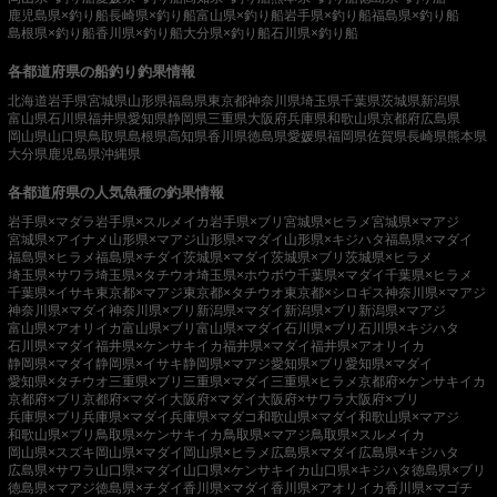
鹿児島県×釣り船
長崎県×釣り船
富山県×釣り船
岩手県×釣り船
福島県×釣り船
島根県×釣り船
香川県×釣り船
大分県×釣り船
石川県×釣り船
各都道府県の船釣り釣果情報
北海道
岩手県
宮城県
山形県
福島県
東京都
神奈川県
埼玉県
千葉県
茨城県
新潟県
富山県
石川県
福井県
愛知県
静岡県
三重県
大阪府
兵庫県
和歌山県
京都府
広島県
岡山県
山口県
鳥取県
島根県
高知県
香川県
徳島県
愛媛県
福岡県
佐賀県
長崎県
熊本県
大分県
鹿児島県
沖縄県
各都道府県の人気魚種の釣果情報
岩手県×マダラ
岩手県×スルメイカ
岩手県×ブリ
宮城県×ヒラメ
宮城県×マアジ
宮城県×アイナメ
山形県×マアジ
山形県×マダイ
山形県×キジハタ
福島県×マダイ
福島県×ヒラメ
福島県×チダイ
茨城県×マダイ
茨城県×ブリ
茨城県×ヒラメ
埼玉県×サワラ
埼玉県×タチウオ
埼玉県×ホウボウ
千葉県×マダイ
千葉県×ヒラメ
千葉県×イサキ
東京都×マアジ
東京都×タチウオ
東京都×シロギス
神奈川県×マアジ
神奈川県×マダイ
神奈川県×ブリ
新潟県×マダイ
新潟県×ブリ
新潟県×マアジ
富山県×アオリイカ
富山県×ブリ
富山県×マダイ
石川県×ブリ
石川県×キジハタ
石川県×マダイ
福井県×ケンサキイカ
福井県×マダイ
福井県×アオリイカ
静岡県×マダイ
静岡県×イサキ
静岡県×マアジ
愛知県×ブリ
愛知県×マダイ
愛知県×タチウオ
三重県×ブリ
三重県×マダイ
三重県×ヒラメ
京都府×ケンサキイカ
京都府×ブリ
京都府×マダイ
大阪府×マダイ
大阪府×サワラ
大阪府×ブリ
兵庫県×ブリ
兵庫県×マダイ
兵庫県×マダコ
和歌山県×マダイ
和歌山県×マアジ
和歌山県×ブリ
鳥取県×ケンサキイカ
鳥取県×マアジ
鳥取県×スルメイカ
岡山県×スズキ
岡山県×マダイ
岡山県×ヒラメ
広島県×マダイ
広島県×キジハタ
広島県×サワラ
山口県×マダイ
山口県×ケンサキイカ
山口県×キジハタ
徳島県×ブリ
徳島県×マアジ
徳島県×チダイ
香川県×マダイ
香川県×アオリイカ
香川県×マゴチ