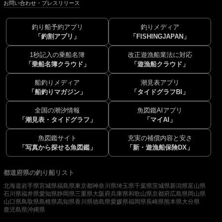
お問い合わせ・プレスリリース
釣り船予約アプリ
釣りメディア
「釣割アプリ」
「FISHINGJAPAN」
1秒記入の乗船名簿
改正遊漁船業法に対応
「乗船名簿クラウド」
「遊漁船クラウド」
船釣りメディア
潮見表アプリ
「船釣りマガジン」
「タイドグラフBI」
全国の潮汐情報
魚図鑑AIアプリ
「潮見表・タイドグラフ」
「マイAI」
魚図鑑サイト
充実の補償内容と安さ
「写真から探せる魚図鑑」
「新・遊漁船保険DX」
都道府県の釣り船リスト
北海道
岩手県
宮城県
福島県
東京都
神奈川県
埼玉県
千葉県
茨城県
新潟県
富山県
石川県
福井県
愛知県
静岡県
三重県
大阪府
兵庫県
和歌山県
京都府
広島県
岡山県
山口県
鳥取県
島根県
高知県
香川県
徳島県
愛媛県
福岡県
長崎県
熊本県
大分県
鹿児島県
沖縄県