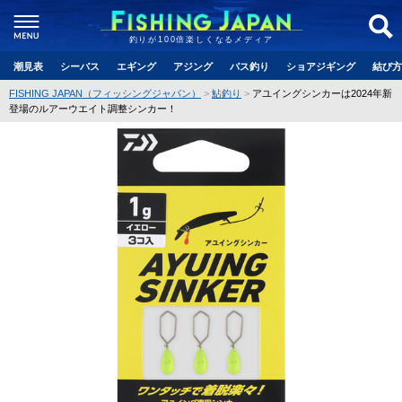
釣りが100倍楽しくなるメディア
潮見表
シーバス
エギング
アジング
バス釣り
ショアジギング
結び方
FISHING JAPAN（フィッシングジャパン）
鮎釣り
アユイングシンカーは2024年新
登場のルアーウエイト調整シンカー！