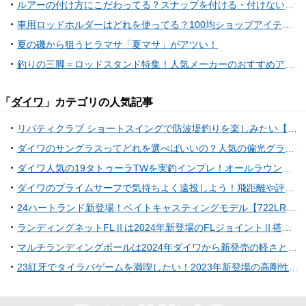
ルアーの付け方にこだわってる？スナップを付ける・付けないで釣果が変わるかも
車用ロッドホルダーはどれを使ってる？100均ショップアイテムで自作する人も
夏の磯から狙うヒラマサ「夏マサ」がアツい！
釣りの三脚＝ロッドスタンド特集！人気メーカーのおすすめアイテムを徹底チェック
「
ダイワ
」カテゴリの人気記事
リバティクラブ ショートスイングで防波堤釣りを楽しみたい【ダイワ】
ダイワのサングラスってどれを選べばいいの？人気の偏光グラスおすすめ10選
ダイワ人気の19タトゥーラTWを実釣インプレ！オールラウンドに使えるベイトリール
ダイワのプライムサーフで気持ちよく遠投しよう！飛距離や評判を大調査
24ハートランド新登場！ベイトキャスティングモデル【722LRSB-24】のスペックを知りたい
ランディングネットFLⅡは2024年新登場のFLジョイントⅡ搭載ネット！
マルチランディングポールは2024年ダイワから新発売の軽さと強さを備えたタモの柄！
23紅牙でタイラバゲームを満喫したい！2023年新登場の高剛性+コンパクトなベイトリール