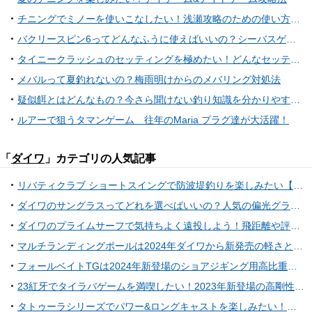
チニングでミノーを使いこなしたい！浅瀬攻略のための使い方特集
バクリースピン6ってどんなふうに使えばいいの？シーバスゲーム用スピンテールジグ
タイニークラッシュのセッティングを極めたい！どんなセッティングでバスを攻略しているの？
メバルって夏釣れないの？梅雨明けからのメバリング対処法
疑似餌とはどんなもの？今さら聞けない釣り知識を分かりやすく解説
ルアーで狙うタマンゲーム 往年のMaria プラグ達が大活躍！
「
ダイワ
」カテゴリの人気記事
リバティクラブ ショートスイングで防波堤釣りを楽しみたい【ダイワ】
ダイワのサングラスってどれを選べばいいの？人気の偏光グラスおすすめ10選
ダイワのプライムサーフで気持ちよく遠投しよう！飛距離や評判を大調査
マルチランディングポールは2024年ダイワから新発売の軽さと強さを備えたタモの柄！
フォールベイトTGは2024年新登場のショアジギング用高比重ローリングフォールジグ！
23紅牙でタイラバゲームを満喫したい！2023年新登場の高剛性+コンパクトなベイトリール
タトゥーラシリーズでパワー&ロングキャストを楽しみたい！【ダイワ】