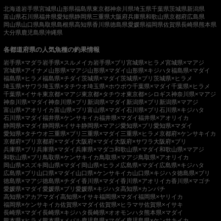
北海道
岩手県
宮城県
山形県
福島県
東京都
神奈川県
埼玉県
千葉県
茨城県
新潟県
富山県
石川県
福井県
愛知県
静岡県
三重県
大阪府
兵庫県
和歌山県
京都府
広島県
岡山県
山口県
鳥取県
島根県
高知県
香川県
徳島県
愛媛県
福岡県
佐賀県
長崎県
熊本県
大分県
鹿児島県
沖縄県
各都道府県の人気魚種の釣果情報
岩手県×マダラ
岩手県×スルメイカ
岩手県×ブリ
宮城県×ヒラメ
宮城県×マアジ
宮城県×アイナメ
山形県×マアジ
山形県×マダイ
山形県×キジハタ
福島県×マダイ
福島県×ヒラメ
福島県×チダイ
茨城県×マダイ
茨城県×ブリ
茨城県×ヒラメ
埼玉県×サワラ
埼玉県×タチウオ
埼玉県×ホウボウ
千葉県×マダイ
千葉県×ヒラメ
千葉県×イサキ
東京都×マアジ
東京都×タチウオ
東京都×シロギス
神奈川県×マアジ
神奈川県×マダイ
神奈川県×ブリ
新潟県×マダイ
新潟県×ブリ
新潟県×マアジ
富山県×アオリイカ
富山県×ブリ
富山県×マダイ
石川県×ブリ
石川県×キジハタ
石川県×マダイ
福井県×ケンサキイカ
福井県×マダイ
福井県×アオリイカ
静岡県×マダイ
静岡県×イサキ
静岡県×マアジ
愛知県×ブリ
愛知県×マダイ
愛知県×タチウオ
三重県×ブリ
三重県×マダイ
三重県×ヒラメ
京都府×ケンサキイカ
京都府×ブリ
京都府×マダイ
大阪府×マダイ
大阪府×サワラ
大阪府×ブリ
兵庫県×ブリ
兵庫県×マダイ
兵庫県×マダコ
和歌山県×マダイ
和歌山県×マアジ
和歌山県×ブリ
鳥取県×ケンサキイカ
鳥取県×マアジ
鳥取県×アオリイカ
岡山県×スズキ
岡山県×マダイ
岡山県×ヒラメ
広島県×マダイ
広島県×キジハタ
広島県×ブリ
山口県×マダイ
山口県×ケンサキイカ
山口県×キジハタ
徳島県×ブリ
徳島県×マアジ
徳島県×チダイ
香川県×マダイ
香川県×アオリイカ
香川県×マゴチ
愛媛県×マダイ
愛媛県×ブリ
愛媛県×キジハタ
高知県×カンパチ
高知県×アカアマダイ
高知県×イサキ
福岡県×マダイ
福岡県×ヤリイカ
福岡県×ケンサキイカ
佐賀県×マダイ
佐賀県×ヒラマサ
佐賀県×イサキ
長崎県×マダイ
長崎県×キジハタ
長崎県×オオモンハタ
熊本県×マダイ
熊本県×ヒラメ
熊本県×メバル
鹿児島県×マダイ
鹿児島県×ケンサキイカ