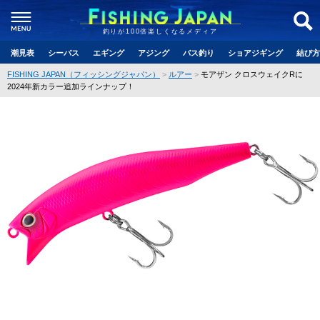
釣りが100倍楽しくなるメディア
潮見表
シーバス
エギング
アジング
バス釣り
ショアジギング
結び方
FISHING JAPAN（フィッシングジャパン）
ルアー
モアザン クロスウェイクRに
2024年新カラー追加ラインナップ！