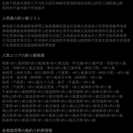
足柄下郡湯河原町
江戸川区
大田区
神栖市
賀茂郡南伊豆町
山武市
三浦郡葉山町
長岡市
平塚市
銚子市
境港市
人気港の釣り船リスト
神湊港
大原港
鐘崎漁港
間口漁港
鹿嶋旧港
金沢漁港
久慈漁港
小田原新港
飯岡漁港
真鶴港
腰越漁港
鹿嶋新港
上総湊港
加太港
手石港
岐志漁港
佐島港
明石港
走水港
宇佐美港
松輪江奈漁港
福浦港
寺泊港
乙浜漁港
金田漁港
金沢八景平潟
長井新宿港
片貝旧港
市堀川沿い
平潟港
外川漁港
那珂湊港
葉山鐙摺港
大洗港
太海漁港
大井漁港
片名漁港
姪浜漁港
波崎港
西津漁港
人気エリアの釣り船検索
関東×釣り船
関西×釣り船
東海×釣り船
北陸・甲信越×釣り船
中国・四国×釣り船
九州・沖縄×釣り船
北海道・東北×釣り船
三浦半島（神奈川県）×釣り船
相模湾（神奈川県）×釣り船
外房（千葉県）×釣り船
東京湾（神奈川県）×釣り船
駿河湾・遠州灘（静岡県）×釣り船
伊豆半島（静岡県）×釣り船
南房（千葉県）×釣り船
九十九里・銚子（千葉県）×釣り船
内房（千葉県）×釣り船
東京湾奥（千葉県）×釣り船
神奈川県×釣り船
千葉県×釣り船
静岡県×釣り船
福岡県×釣り船
茨城県×釣り船
東京都×釣り船
和歌山県×釣り船
福井県×釣り船
兵庫県×釣り船
愛知県×釣り船
広島県×釣り船
新潟県×釣り船
大阪府×釣り船
沖縄県×釣り船
京都府×釣り船
宮城県×釣り船
三重県×釣り船
鳥取県×釣り船
北海道 ×釣り船
山口県×釣り船
埼玉県×釣り船
岡山県×釣り船
愛媛県×釣り船
高知県×釣り船
熊本県×釣り船
徳島県×釣り船
鹿児島県×釣り船
長崎県×釣り船
富山県×釣り船
岩手県×釣り船
福島県×釣り船
島根県×釣り船
香川県×釣り船
大分県×釣り船
石川県×釣り船
各都道府県の船釣り釣果情報