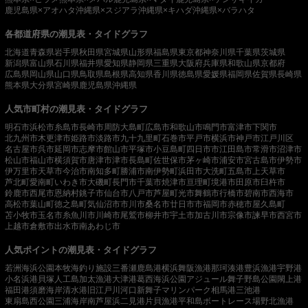
鹿児島県×アオハタ
沖縄県×スジアラ
沖縄県×キハダ
沖縄県×バラハタ
各都道府県の潮見表・タイドグラフ
北海道
青森県
岩手県
秋田県
宮城県
山形県
福島県
東京都
神奈川県
千葉県
茨城県
新潟県
富山県
石川県
福井県
愛知県
静岡県
三重県
大阪府
兵庫県
和歌山県
京都府
広島県
岡山県
山口県
鳥取県
島根県
高知県
香川県
徳島県
愛媛県
福岡県
佐賀県
長崎県
熊本県
大分県
宮崎県
鹿児島県
沖縄県
人気市町村の潮見表・タイドグラフ
明石市
浜松市
糸島市
長崎市
周防大島町
広島市
和歌山市
鳴門市
富津市
下関市
北九州市
木更津市
姫路市
淡路市
九十九里町
石巻市
平戸市
横浜市
神戸市
江戸川区
名古屋市
呉市
延岡市
志摩市
館山市
平塚市
小豆島町
四日市市
江田島市
常滑市
沼津市
松山市
福山市
横須賀市
唐津市
津市
長島町
佐世保市
茅ヶ崎市
浦安市
宮古島市
伊勢市
伊万里市
天草市
今治市
南知多町
勝浦市
南伊勢町
浜田市
大洗町
五島市
上天草市
芦北町
愛南町
いわき市
大磯町
長門市
千葉市
焼津市
亘理町
境港市
田原市
臼杵市
鈴鹿市
西尾市
恩納村
銚子市
仙台市
八戸市
芦屋町
光市
舞鶴市
行橋市
碧南市
西海市
高松市
葉山町
徳之島町
気仙沼市
市川市
桑名市
廿日市市
福岡市
赤穂市
屋久島町
苫小牧市
玉名市
糸魚川市
川崎市
尾鷲市
柳井市
宇土市
加古川市
宗像市
諫早市
西宮市
上越市
倉敷市
出水市
南あわじ市
人気ポイントの潮見表・タイドグラフ
若洲海浜公園
本牧海釣り施設
三番瀬
鹿島港
横浜
舞阪漁港
那珂湊港
豊浜漁港
宇野港
小名浜港
貝塚人工島
加太漁港
大津港
葛西海浜公園
アジュール舞子
野島公園
閖上港
福田港
須磨海岸
清水港
旧江戸川河口
新舞子マリンパーク
相馬港
三池港
東扇島西公園
三浦海岸
南芦屋浜
二見港
片貝漁港
平和島ボートレース場
野北漁港