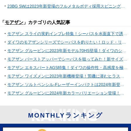
23BG SWは2023年新登場のフルメタルボディ採用スピニングリール！【ダイワ】
「
モアザン
」カテゴリの人気記事
モアザン スライの実釣インプレ特集！シーバスを水面直下で誘ってみよう
ダイワのモアザンシリーズでシーバスを釣りたい！ロッド・リール・ルアーなどおすすめ10選
モアザン グルービンに2023年新モデル70HS登場！ダイワのシーバス用ミノー
モアザン バーストアッパーでシーバスを狙ってみた！新サイズ80Fはどうなの？
モアザン エキスパートAGS特集！ダイワの操作性・高感度を極めたハイエンドシーバスロッド
モアザン ワイズメンに2023年新機種登場！荒磯に潜むヒラスズキを狙おう！
モアザン ソルトペンシル-Fレーザーインパクトは2024年新登場のシーバス用ペンシルベイト！
モアザン グルービンに2024年新カラーバリエーション登場！高比重コンパクトシンキングミノー
MONTHLYランキング