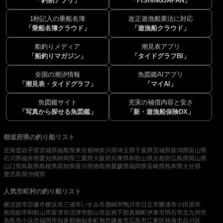
「釣割アプリ」
「FISHINGJAPAN」
1秒記入の乗船名簿
改正遊漁船業法に対応
「乗船名簿クラウド」
「遊漁船クラウド」
船釣りメディア
潮見表アプリ
「船釣りマガジン」
「タイドグラフBI」
全国の潮汐情報
魚図鑑AIアプリ
「潮見表・タイドグラフ」
「マイAI」
魚図鑑サイト
充実の補償内容と安さ
「写真から探せる魚図鑑」
「新・遊漁船保険DX」
都道府県の釣り船リスト
北海道
岩手県
宮城県
福島県
東京都
神奈川県
埼玉県
千葉県
茨城県
新潟県
富山県
石川県
福井県
愛知県
静岡県
三重県
大阪府
兵庫県
和歌山県
京都府
広島県
岡山県
山口県
鳥取県
島根県
高知県
香川県
徳島県
愛媛県
福岡県
長崎県
熊本県
大分県
鹿児島県
沖縄県
人気市町村の釣り船リスト
横須賀市
宗像市
横浜市
三浦市
いすみ市
鹿嶋市
鴨川市
日立市
勝浦市
小田原市
南房総市
和歌山市
富津市
沼津市
館山市
足柄下郡真鶴町
伊東市
明石市
北九州市
糸島市
小浜市
福岡市
知多郡南知多町
旭市
鎌倉市
広島市
江東区
熱海市
品川区