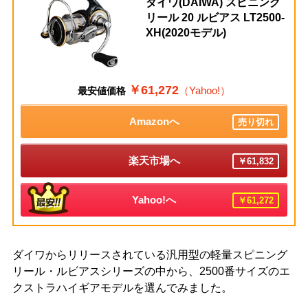
ダイワ(DAIWA) スピニング
リール 20 ルビアス LT2500-
XH(2020モデル)
￥61,272
（Yahoo!）
最安値価格
Amazonへ
売り切れ
楽天市場へ
￥61,832
Yahoo!へ
￥61,272
ダイワからリリースされている汎用型の軽量スピニング
リール・ルビアスシリーズの中から、2500番サイズのエ
クストラハイギアモデルを選んでみました。