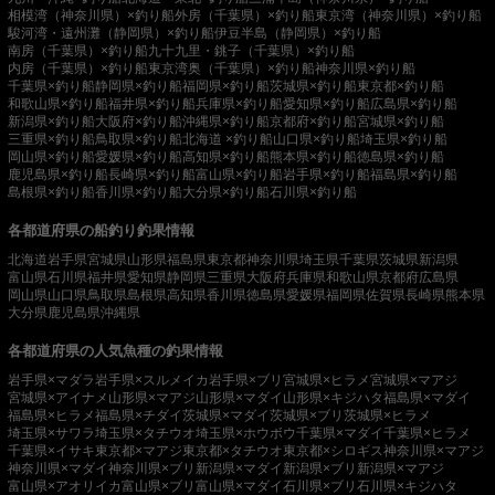
相模湾（神奈川県）×釣り船
外房（千葉県）×釣り船
東京湾（神奈川県）×釣り船
駿河湾・遠州灘（静岡県）×釣り船
伊豆半島（静岡県）×釣り船
南房（千葉県）×釣り船
九十九里・銚子（千葉県）×釣り船
内房（千葉県）×釣り船
東京湾奥（千葉県）×釣り船
神奈川県×釣り船
千葉県×釣り船
静岡県×釣り船
福岡県×釣り船
茨城県×釣り船
東京都×釣り船
和歌山県×釣り船
福井県×釣り船
兵庫県×釣り船
愛知県×釣り船
広島県×釣り船
新潟県×釣り船
大阪府×釣り船
沖縄県×釣り船
京都府×釣り船
宮城県×釣り船
三重県×釣り船
鳥取県×釣り船
北海道 ×釣り船
山口県×釣り船
埼玉県×釣り船
岡山県×釣り船
愛媛県×釣り船
高知県×釣り船
熊本県×釣り船
徳島県×釣り船
鹿児島県×釣り船
長崎県×釣り船
富山県×釣り船
岩手県×釣り船
福島県×釣り船
島根県×釣り船
香川県×釣り船
大分県×釣り船
石川県×釣り船
各都道府県の船釣り釣果情報
北海道
岩手県
宮城県
山形県
福島県
東京都
神奈川県
埼玉県
千葉県
茨城県
新潟県
富山県
石川県
福井県
愛知県
静岡県
三重県
大阪府
兵庫県
和歌山県
京都府
広島県
岡山県
山口県
鳥取県
島根県
高知県
香川県
徳島県
愛媛県
福岡県
佐賀県
長崎県
熊本県
大分県
鹿児島県
沖縄県
各都道府県の人気魚種の釣果情報
岩手県×マダラ
岩手県×スルメイカ
岩手県×ブリ
宮城県×ヒラメ
宮城県×マアジ
宮城県×アイナメ
山形県×マアジ
山形県×マダイ
山形県×キジハタ
福島県×マダイ
福島県×ヒラメ
福島県×チダイ
茨城県×マダイ
茨城県×ブリ
茨城県×ヒラメ
埼玉県×サワラ
埼玉県×タチウオ
埼玉県×ホウボウ
千葉県×マダイ
千葉県×ヒラメ
千葉県×イサキ
東京都×マアジ
東京都×タチウオ
東京都×シロギス
神奈川県×マアジ
神奈川県×マダイ
神奈川県×ブリ
新潟県×マダイ
新潟県×ブリ
新潟県×マアジ
富山県×アオリイカ
富山県×ブリ
富山県×マダイ
石川県×ブリ
石川県×キジハタ