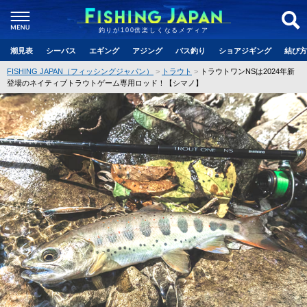
釣りが100倍楽しくなるメディア
潮見表
シーバス
エギング
アジング
バス釣り
ショアジギング
結び方
FISHING JAPAN（フィッシングジャパン）
トラウト
トラウトワンNSは2024年新
登場のネイティブトラウトゲーム専用ロッド！【シマノ】