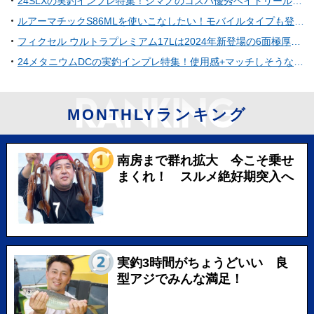
24SLXの実釣インプレ特集！シマノのコスパ優秀ベイトリールを使ってみた！
ルアーマチックS86MLを使いこなしたい！モバイルタイプも登場したシマノのエントリーロッド
フィクセル ウルトラプレミアム17Lは2024年新登場の6面極厚真空パネル搭載クーラーボックス！
24メタニウムDCの実釣インプレ特集！使用感+マッチしそうなおすすめロッドをチェック
MONTHLYランキング
南房まで群れ拡大 今こそ乗せ
まくれ！ スルメ絶好期突入へ
実釣3時間がちょうどいい 良
型アジでみんな満足！