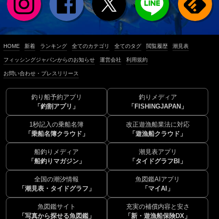
HOME
新着
ランキング
全てのカテゴリ
全てのタグ
閲覧履歴
潮見表
フィッシングジャパンからのお知らせ
運営会社
利用規約
お問い合わせ・プレスリリース
釣り船予約アプリ
釣りメディア
「釣割アプリ」
「FISHINGJAPAN」
1秒記入の乗船名簿
改正遊漁船業法に対応
「乗船名簿クラウド」
「遊漁船クラウド」
船釣りメディア
潮見表アプリ
「船釣りマガジン」
「タイドグラフBI」
全国の潮汐情報
魚図鑑AIアプリ
「潮見表・タイドグラフ」
「マイAI」
魚図鑑サイト
充実の補償内容と安さ
「写真から探せる魚図鑑」
「新・遊漁船保険DX」