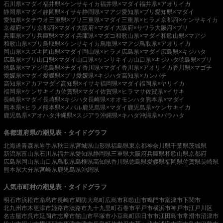
石川県×マダイ
福井県×ケンサキイカ
福井県×マダイ
福井県×アオリイカ
静岡県×マダイ
静岡県×イサキ
静岡県×マアジ
愛知県×ブリ
愛知県×マダイ
愛知県×タチウオ
三重県×ブリ
三重県×マダイ
三重県×ヒラメ
京都府×ケンサキイカ
京都府×ブリ
京都府×マダイ
大阪府×マダイ
大阪府×サワラ
大阪府×ブリ
兵庫県×ブリ
兵庫県×マダイ
兵庫県×マダコ
和歌山県×マダイ
和歌山県×マアジ
和歌山県×ブリ
鳥取県×ケンサキイカ
鳥取県×マアジ
鳥取県×アオリイカ
岡山県×スズキ
岡山県×マダイ
岡山県×ヒラメ
広島県×マダイ
広島県×キジハタ
広島県×ブリ
山口県×マダイ
山口県×ケンサキイカ
山口県×キジハタ
徳島県×ブリ
徳島県×マアジ
徳島県×チダイ
香川県×マダイ
香川県×アオリイカ
香川県×マゴチ
愛媛県×マダイ
愛媛県×ブリ
愛媛県×キジハタ
高知県×カンパチ
高知県×アカアマダイ
高知県×イサキ
福岡県×マダイ
福岡県×ヤリイカ
福岡県×ケンサキイカ
佐賀県×マダイ
佐賀県×ヒラマサ
佐賀県×イサキ
長崎県×マダイ
長崎県×キジハタ
長崎県×オオモンハタ
熊本県×マダイ
熊本県×ヒラメ
熊本県×メバル
鹿児島県×マダイ
鹿児島県×ケンサキイカ
鹿児島県×アオハタ
沖縄県×スジアラ
沖縄県×キハダ
沖縄県×バラハタ
各都道府県の潮見表・タイドグラフ
北海道
青森県
岩手県
秋田県
宮城県
山形県
福島県
東京都
神奈川県
千葉県
茨城県
新潟県
富山県
石川県
福井県
愛知県
静岡県
三重県
大阪府
兵庫県
和歌山県
京都府
広島県
岡山県
山口県
鳥取県
島根県
高知県
香川県
徳島県
愛媛県
福岡県
佐賀県
長崎県
熊本県
大分県
宮崎県
鹿児島県
沖縄県
人気市町村の潮見表・タイドグラフ
明石市
浜松市
糸島市
長崎市
周防大島町
広島市
和歌山市
鳴門市
富津市
下関市
北九州市
木更津市
姫路市
淡路市
九十九里町
石巻市
平戸市
横浜市
神戸市
江戸川区
名古屋市
呉市
延岡市
志摩市
館山市
平塚市
小豆島町
四日市市
江田島市
常滑市
沼津市