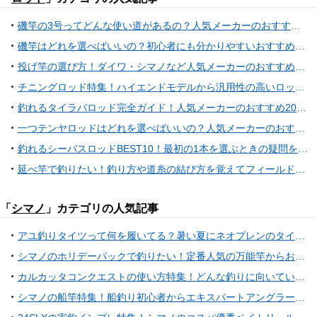
磯竿の3号ってどんな使い道があるの？人気メーカーのおすすめロッドをピックアップ
磯竿はどれを選べばいいの？初心者にも分かりやすいおすすめ人気アイテム11選
投げ竿の選び方！ダイワ・シマノなど人気メーカーのおすすめアイテム10選
チニングロッド特集！ハイエンドモデルから汎用性の高いロッドまで23選
釣れるタイラバロッド完全ガイド！人気メーカーのおすすめ20ロッドをリストアップ！
一つテンヤロッドはどれを選べばいいの？人気メーカーのおすすめアイテム特集
釣れるシーバスロッドBEST10！最初の1本を選ぶときの疑問を解決しよう！
延べ竿で釣りたい！釣り方や道糸の結び方を覚えてフィールドへ出かけよう
「
シマノ
」カテゴリの人気記事
アユ釣りタイツって何を履いてる？暑い夏にネオプレンのタイツは暑すぎる！真夏限定のライトスタイルに最適なタイツをご紹介！
シマノのホリデーパックで釣りたい！定番人気の万能竿からおすすめ番手をピックアップ
カルカッタコンクエストの使い方特集！どんな釣りに向いているの？
シマノの船竿特集！船釣り初心者からエキスパートアングラーまでおすすめのロッドを公開