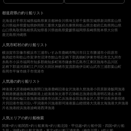
都道府県の釣り船リスト
北海道
岩手県
宮城県
福島県
東京都
神奈川県
埼玉県
千葉県
茨城県
新潟県
富山県
石川県
福井県
愛知県
静岡県
三重県
大阪府
兵庫県
和歌山県
京都府
広島県
岡山県
山口県
鳥取県
島根県
高知県
香川県
徳島県
愛媛県
福岡県
長崎県
熊本県
大分県
鹿児島県
沖縄県
人気市町村の釣り船リスト
横須賀市
宗像市
横浜市
三浦市
いすみ市
鹿嶋市
鴨川市
日立市
勝浦市
小田原市
南房総市
和歌山市
富津市
沼津市
館山市
足柄下郡真鶴町
伊東市
明石市
北九州市
糸島市
小浜市
福岡市
知多郡南知多町
旭市
鎌倉市
広島市
江東区
熱海市
品川区
足柄下郡湯河原町
江戸川区
大田区
神栖市
賀茂郡南伊豆町
山武市
三浦郡葉山町
長岡市
平塚市
銚子市
境港市
人気港の釣り船リスト
神湊港
大原港
鐘崎漁港
間口漁港
鹿嶋旧港
金沢漁港
久慈漁港
小田原新港
飯岡漁港
真鶴港
腰越漁港
鹿嶋新港
上総湊港
加太港
手石港
岐志漁港
佐島港
明石港
走水港
宇佐美港
松輪江奈漁港
福浦港
寺泊港
乙浜漁港
金田漁港
金沢八景平潟
長井新宿港
片貝旧港
市堀川沿い
平潟港
外川漁港
那珂湊港
葉山鐙摺港
大洗港
太海漁港
大井漁港
片名漁港
姪浜漁港
波崎港
西津漁港
人気エリアの釣り船検索
関東×釣り船
関西×釣り船
東海×釣り船
北陸・甲信越×釣り船
中国・四国×釣り船
九州・沖縄×釣り船
北海道・東北×釣り船
三浦半島（神奈川県）×釣り船