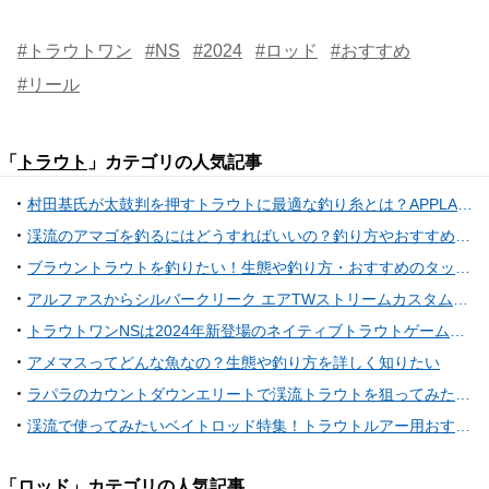
#トラウトワン
#NS
#2024
#ロッド
#おすすめ
#リール
「
トラウト
」カテゴリの人気記事
村田基氏が太鼓判を押すトラウトに最適な釣り糸とは？APPLAUD GT-Rシリーズがずっと変わらず人気の理由を徹底調査！
渓流のアマゴを釣るにはどうすればいいの？釣り方やおすすめタックル特集【初心者向き】
ブラウントラウトを釣りたい！生態や釣り方・おすすめのタックルを詳しくチェック
アルファスからシルバークリーク エアTWストリームカスタムへ！実釣インプレ特集
トラウトワンNSは2024年新登場のネイティブトラウトゲーム専用ロッド！【シマノ】
アメマスってどんな魚なの？生態や釣り方を詳しく知りたい
ラパラのカウントダウンエリートで渓流トラウトを狙ってみた！実釣インプレ特集
渓流で使ってみたいベイトロッド特集！トラウトルアー用おすすめアイテムをチェック
「
ロッド
」カテゴリの人気記事