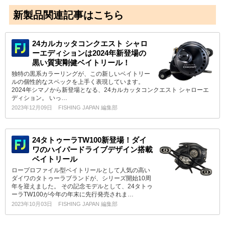
新製品関連記事はこちら
24カルカッタコンクエスト シャロ
ーエディションは2024年新登場の
黒い質実剛健ベイトリール！
独特の黒系カラーリングが、この新しいベイトリー
ルの個性的なスペックを上手く表現しています。
2024年シマノから新登場となる、24カルカッタコンクエスト シャローエ
ディション。 いっ…
2023年12月09日
FISHING JAPAN 編集部
24タトゥーラTW100新登場！ダイ
ワのハイパードライブデザイン搭載
ベイトリール
ロープロファイル型ベイトリールとして人気の高い
ダイワのタトゥーラブランドが、シリーズ開始10周
年を迎えました。 その記念モデルとして、24タトゥ
ーラTW100が今年の年末に先行発売されま…
2023年10月03日
FISHING JAPAN 編集部