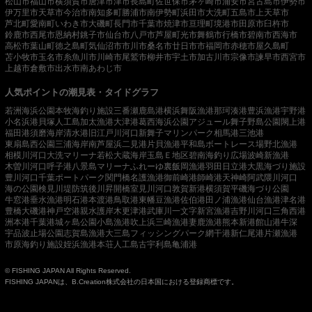
松山市
福山市
横須賀市
唐津市
津市
長島町
佐世保市
茅ヶ崎市
浦安市
宮古島市
伊勢市
伊万里市
天草市
今治市
南知多町
勝浦市
南伊勢町
浜田市
大洗町
五島市
上天草市
芦北町
愛南町
いわき市
大磯町
長門市
千葉市
焼津市
亘理町
境港市
田原市
臼杵市
鈴鹿市
西尾市
恩納村
銚子市
仙台市
八戸市
芦屋町
光市
舞鶴市
行橋市
碧南市
西海市
高松市
葉山町
徳之島町
気仙沼市
市川市
桑名市
廿日市市
福岡市
赤穂市
屋久島町
苫小牧市
玉名市
糸魚川市
川崎市
尾鷲市
柳井市
宇土市
加古川市
宗像市
諫早市
西宮市
上越市
倉敷市
出水市
南あわじ市
人気ポイントの潮見表・タイドグラフ
若洲海浜公園
本牧海釣り施設
三番瀬
鹿島港
横浜
舞阪漁港
那珂湊港
豊浜漁港
宇野港
小名浜港
貝塚人工島
加太漁港
大津港
葛西海浜公園
アジュール舞子
野島公園
閖上港
福田港
須磨海岸
清水港
旧江戸川河口
新舞子マリンパーク
相馬港
三池港
東扇島西公園
三浦海岸
南芦屋浜
二見港
片貝漁港
平和島ボートレース場
野北漁港
相模川河口
大洗マリーナ
若松
大蔵海岸
玉島Ｅ地区
碧南海釣り広場
波崎新漁港
木曽川河口
呼子港
八景島マリーナ
ふれーゆ裏
飯岡漁港
羽田
日立港
大黒海づり施設
豊川河口
千葉ポートパーク
関門橋
名護漁港
御前崎港
師崎港
天神崎
阿武隈川河口
海の公園
検見川堤防
筑後川昇開橋
室見川河口
敦賀新港
横須賀
平磯海づり公園
牛窓港
垂水漁港
明石港
本渡港
鳥取港
東幡豆漁港
佐伯港
田ノ浦漁港
仙台漁港
津名港
豊橋
大磯港
神戸空港親水護岸
木更津港
武庫川一文字
新宮漁港
吉野川河口
三角西港
洲本港
千葉港
城ヶ島公園
小島漁港
吹上浜
三崎漁港
妻鹿漁港
熊本新港
館山港
牛深
宇品波止場公園
志賀島漁港
大三島フィッシングパーク
網干港
新仁尾港
片瀬漁港
市原海釣り施設
姪浜漁港
本荘人工島
古宇利島
亀浦港
© FISHING JAPAN All Rights Reserved.
FISHING JAPANは、B.Creation株式会社の日本国における登録商標です。