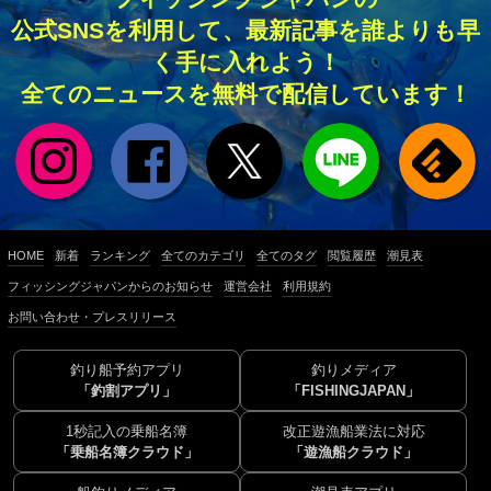
公式SNSを利用して、最新記事を誰よりも早
く手に入れよう！
全てのニュースを無料で配信しています！
HOME
新着
ランキング
全てのカテゴリ
全てのタグ
閲覧履歴
潮見表
フィッシングジャパンからのお知らせ
運営会社
利用規約
お問い合わせ・プレスリリース
釣り船予約アプリ
釣りメディア
「釣割アプリ」
「FISHINGJAPAN」
1秒記入の乗船名簿
改正遊漁船業法に対応
「乗船名簿クラウド」
「遊漁船クラウド」