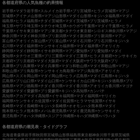
各都道府県の人気魚種の釣果情報
岩手県×マダラ
岩手県×スルメイカ
岩手県×ブリ
宮城県×ヒラメ
宮城県×マアジ
宮城県×アイナメ
山形県×マアジ
山形県×マダイ
山形県×キジハタ
福島県×マダイ
福島県×ヒラメ
福島県×チダイ
茨城県×マダイ
茨城県×ブリ
茨城県×ヒラメ
埼玉県×サワラ
埼玉県×タチウオ
埼玉県×ホウボウ
千葉県×マダイ
千葉県×ヒラメ
千葉県×イサキ
東京都×マアジ
東京都×タチウオ
東京都×シロギス
神奈川県×マアジ
神奈川県×マダイ
神奈川県×ブリ
新潟県×マダイ
新潟県×ブリ
新潟県×マアジ
富山県×アオリイカ
富山県×ブリ
富山県×マダイ
石川県×ブリ
石川県×キジハタ
石川県×マダイ
福井県×ケンサキイカ
福井県×マダイ
福井県×アオリイカ
静岡県×マダイ
静岡県×イサキ
静岡県×マアジ
愛知県×ブリ
愛知県×マダイ
愛知県×タチウオ
三重県×ブリ
三重県×マダイ
三重県×ヒラメ
京都府×ケンサキイカ
京都府×ブリ
京都府×マダイ
大阪府×マダイ
大阪府×サワラ
大阪府×ブリ
兵庫県×ブリ
兵庫県×マダイ
兵庫県×マダコ
和歌山県×マダイ
和歌山県×マアジ
和歌山県×ブリ
鳥取県×ケンサキイカ
鳥取県×マアジ
鳥取県×アオリイカ
岡山県×スズキ
岡山県×マダイ
岡山県×ヒラメ
広島県×マダイ
広島県×キジハタ
広島県×ブリ
山口県×マダイ
山口県×ケンサキイカ
山口県×キジハタ
徳島県×ブリ
徳島県×マアジ
徳島県×チダイ
香川県×マダイ
香川県×アオリイカ
香川県×マゴチ
愛媛県×マダイ
愛媛県×ブリ
愛媛県×キジハタ
高知県×カンパチ
高知県×アカアマダイ
高知県×イサキ
福岡県×マダイ
福岡県×ヤリイカ
福岡県×ケンサキイカ
佐賀県×マダイ
佐賀県×ヒラマサ
佐賀県×イサキ
長崎県×マダイ
長崎県×キジハタ
長崎県×オオモンハタ
熊本県×マダイ
熊本県×ヒラメ
熊本県×メバル
鹿児島県×マダイ
鹿児島県×ケンサキイカ
鹿児島県×アオハタ
沖縄県×スジアラ
沖縄県×キハダ
沖縄県×バラハタ
各都道府県の潮見表・タイドグラフ
北海道
青森県
岩手県
秋田県
宮城県
山形県
福島県
東京都
神奈川県
千葉県
茨城県