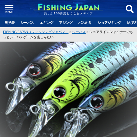
釣りが100倍楽しくなるメディア
潮見表
シーバス
エギング
アジング
バス釣り
ショアジギング
結び方
FISHING JAPAN（フィッシングジャパン）
シーバス
ショアラインシャイナーでも
っとシーバスゲームを楽しみたい！