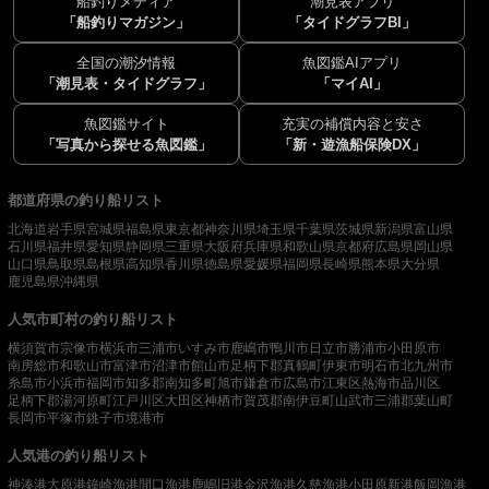
船釣りメディア
潮見表アプリ
「船釣りマガジン」
「タイドグラフBI」
全国の潮汐情報
魚図鑑AIアプリ
「潮見表・タイドグラフ」
「マイAI」
魚図鑑サイト
充実の補償内容と安さ
「写真から探せる魚図鑑」
「新・遊漁船保険DX」
都道府県の釣り船リスト
北海道
岩手県
宮城県
福島県
東京都
神奈川県
埼玉県
千葉県
茨城県
新潟県
富山県
石川県
福井県
愛知県
静岡県
三重県
大阪府
兵庫県
和歌山県
京都府
広島県
岡山県
山口県
鳥取県
島根県
高知県
香川県
徳島県
愛媛県
福岡県
長崎県
熊本県
大分県
鹿児島県
沖縄県
人気市町村の釣り船リスト
横須賀市
宗像市
横浜市
三浦市
いすみ市
鹿嶋市
鴨川市
日立市
勝浦市
小田原市
南房総市
和歌山市
富津市
沼津市
館山市
足柄下郡真鶴町
伊東市
明石市
北九州市
糸島市
小浜市
福岡市
知多郡南知多町
旭市
鎌倉市
広島市
江東区
熱海市
品川区
足柄下郡湯河原町
江戸川区
大田区
神栖市
賀茂郡南伊豆町
山武市
三浦郡葉山町
長岡市
平塚市
銚子市
境港市
人気港の釣り船リスト
神湊港
大原港
鐘崎漁港
間口漁港
鹿嶋旧港
金沢漁港
久慈漁港
小田原新港
飯岡漁港