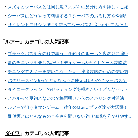
スズキとシーバスとは同じ魚？スズキの見分け方を詳しくご紹介！
シーバスはどうやって料理する？シーバスのおろし方や3種類のオススメレシピを大公開！
サイレントアサシン99Fを使ってシーバスを追いかけてみた！実釣インプレとおすすめタックル
「
ルアー
」カテゴリの人気記事
ブラックバスを夜釣りで狙う！夜釣りのルールと夜釣りに強いルアーをご紹介！
夏のチニングを楽しみたい！デイゲーム&ナイトゲーム攻略法
チニングでミノーを使いこなしたい！浅瀬攻略のための使い方特集
バクリースピン6ってどんなふうに使えばいいの？シーバスゲーム用スピンテールジグ
タイニークラッシュのセッティングを極めたい！どんなセッティングでバスを攻略しているの？
メバルって夏釣れないの？梅雨明けからのメバリング対処法
ルアーで狙うタマンゲーム 往年のMaria プラグ達が大活躍！
疑似餌とはどんなもの？今さら聞けない釣り知識を分かりやすく解説
「
ダイワ
」カテゴリの人気記事