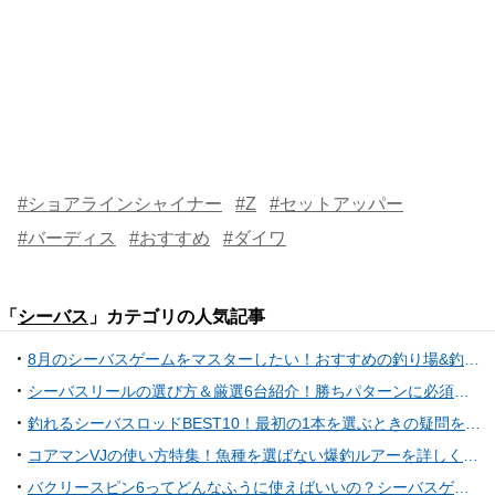
#ショアラインシャイナー
#Z
#セットアッパー
#バーディス
#おすすめ
#ダイワ
「
シーバス
」カテゴリの人気記事
8月のシーバスゲームをマスターしたい！おすすめの釣り場&釣り方特集
シーバスリールの選び方＆厳選6台紹介！勝ちパターンに必須の名品集結！
釣れるシーバスロッドBEST10！最初の1本を選ぶときの疑問を解決しよう！
コアマンVJの使い方特集！魚種を選ばない爆釣ルアーを詳しくチェック
バクリースピン6ってどんなふうに使えばいいの？シーバスゲーム用スピンテールジグ