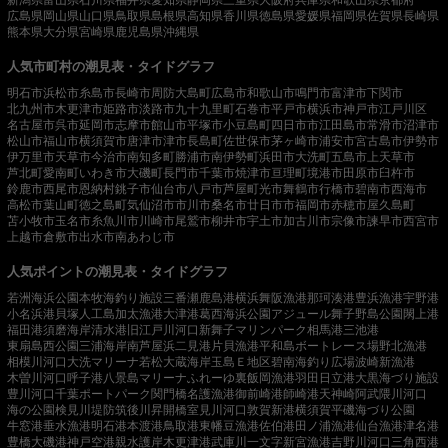
新潟県
富山県
石川県
福井県
愛知県
静岡県
三重県
大阪府
兵庫県
和歌山県
京都府
広島県
岡山県
山口県
鳥取県
島根県
高知県
香川県
徳島県
愛媛県
福岡県
佐賀県
長崎県
熊本県
大分県
宮崎県
鹿児島県
沖縄県
人気市町村の潮見表・タイドグラフ
明石市
浜松市
糸島市
長崎市
周防大島町
広島市
和歌山市
鳴門市
富津市
下関市
北九州市
木更津市
姫路市
淡路市
九十九里町
石巻市
平戸市
横浜市
神戸市
江戸川区
名古屋市
呉市
延岡市
志摩市
館山市
平塚市
小豆島町
四日市市
江田島市
常滑市
沼津市
松山市
福山市
横須賀市
唐津市
津市
長島町
佐世保市
茅ヶ崎市
浦安市
宮古島市
伊勢市
伊万里市
天草市
今治市
南知多町
勝浦市
南伊勢町
浜田市
大洗町
五島市
上天草市
芦北町
愛南町
いわき市
大磯町
長門市
千葉市
焼津市
亘理町
境港市
田原市
臼杵市
鈴鹿市
西尾市
恩納村
銚子市
仙台市
八戸市
芦屋町
光市
舞鶴市
行橋市
碧南市
西海市
高松市
葉山町
徳之島町
気仙沼市
市川市
桑名市
廿日市市
福岡市
赤穂市
屋久島町
苫小牧市
玉名市
糸魚川市
川崎市
尾鷲市
柳井市
宇土市
加古川市
宗像市
諫早市
西宮市
上越市
倉敷市
出水市
南あわじ市
人気ポイントの潮見表・タイドグラフ
若洲海浜公園
本牧海釣り施設
三番瀬
鹿島港
横浜
舞阪漁港
那珂湊港
豊浜漁港
宇野港
小名浜港
貝塚人工島
加太漁港
大津港
葛西海浜公園
アジュール舞子
野島公園
閖上港
福田港
須磨海岸
清水港
旧江戸川河口
新舞子マリンパーク
相馬港
三池港
東扇島西公園
三浦海岸
南芦屋浜
二見港
片貝漁港
平和島ボートレース場
野北漁港
相模川河口
大洗マリーナ
若松
大蔵海岸
玉島Ｅ地区
碧南海釣り広場
波崎新漁港
木曽川河口
呼子港
八景島マリーナ
ふれーゆ裏
飯岡漁港
羽田
日立港
大黒海づり施設
豊川河口
千葉ポートパーク
関門橋
名護漁港
御前崎港
師崎港
天神崎
阿武隈川河口
海の公園
検見川堤防
筑後川昇開橋
室見川河口
敦賀新港
横須賀
平磯海づり公園
牛窓港
垂水漁港
明石港
本渡港
鳥取港
東幡豆漁港
佐伯港
田ノ浦漁港
仙台漁港
津名港
豊橋
大磯港
神戸空港親水護岸
木更津港
武庫川一文字
新宮漁港
吉野川河口
三角西港