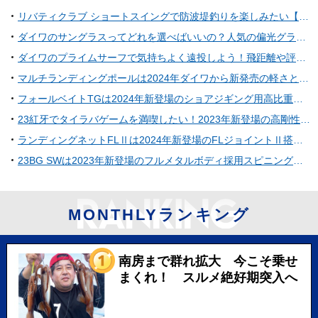
リバティクラブ ショートスイングで防波堤釣りを楽しみたい【ダイワ】
ダイワのサングラスってどれを選べばいいの？人気の偏光グラスおすすめ10選
ダイワのプライムサーフで気持ちよく遠投しよう！飛距離や評判を大調査
マルチランディングポールは2024年ダイワから新発売の軽さと強さを備えたタモの柄！
フォールベイトTGは2024年新登場のショアジギング用高比重ローリングフォールジグ！
23紅牙でタイラバゲームを満喫したい！2023年新登場の高剛性+コンパクトなベイトリール
ランディングネットFLⅡは2024年新登場のFLジョイントⅡ搭載ネット！
23BG SWは2023年新登場のフルメタルボディ採用スピニングリール！【ダイワ】
MONTHLYランキング
南房まで群れ拡大 今こそ乗せ
まくれ！ スルメ絶好期突入へ