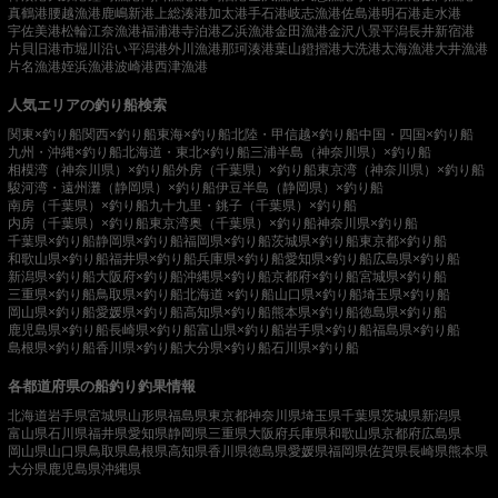
真鶴港
腰越漁港
鹿嶋新港
上総湊港
加太港
手石港
岐志漁港
佐島港
明石港
走水港
宇佐美港
松輪江奈漁港
福浦港
寺泊港
乙浜漁港
金田漁港
金沢八景平潟
長井新宿港
片貝旧港
市堀川沿い
平潟港
外川漁港
那珂湊港
葉山鐙摺港
大洗港
太海漁港
大井漁港
片名漁港
姪浜漁港
波崎港
西津漁港
人気エリアの釣り船検索
関東×釣り船
関西×釣り船
東海×釣り船
北陸・甲信越×釣り船
中国・四国×釣り船
九州・沖縄×釣り船
北海道・東北×釣り船
三浦半島（神奈川県）×釣り船
相模湾（神奈川県）×釣り船
外房（千葉県）×釣り船
東京湾（神奈川県）×釣り船
駿河湾・遠州灘（静岡県）×釣り船
伊豆半島（静岡県）×釣り船
南房（千葉県）×釣り船
九十九里・銚子（千葉県）×釣り船
内房（千葉県）×釣り船
東京湾奥（千葉県）×釣り船
神奈川県×釣り船
千葉県×釣り船
静岡県×釣り船
福岡県×釣り船
茨城県×釣り船
東京都×釣り船
和歌山県×釣り船
福井県×釣り船
兵庫県×釣り船
愛知県×釣り船
広島県×釣り船
新潟県×釣り船
大阪府×釣り船
沖縄県×釣り船
京都府×釣り船
宮城県×釣り船
三重県×釣り船
鳥取県×釣り船
北海道 ×釣り船
山口県×釣り船
埼玉県×釣り船
岡山県×釣り船
愛媛県×釣り船
高知県×釣り船
熊本県×釣り船
徳島県×釣り船
鹿児島県×釣り船
長崎県×釣り船
富山県×釣り船
岩手県×釣り船
福島県×釣り船
島根県×釣り船
香川県×釣り船
大分県×釣り船
石川県×釣り船
各都道府県の船釣り釣果情報
北海道
岩手県
宮城県
山形県
福島県
東京都
神奈川県
埼玉県
千葉県
茨城県
新潟県
富山県
石川県
福井県
愛知県
静岡県
三重県
大阪府
兵庫県
和歌山県
京都府
広島県
岡山県
山口県
鳥取県
島根県
高知県
香川県
徳島県
愛媛県
福岡県
佐賀県
長崎県
熊本県
大分県
鹿児島県
沖縄県