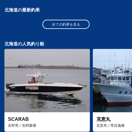
北海道の最新釣果
全ての釣果を見る
北海道の人気釣り船
SCARAB
克恵丸
石狩市／石狩新港
北見市／常呂漁港