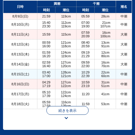
+
満潮
干潮
日時
潮名
−
時刻
潮位
時刻
潮位
8月9日(日)
21:59
119cm
05:59
28cm
中潮
15:40
112cm
07:00
21cm
8月10日(月)
中潮
23:30
119cm
19:00
107cm
07:59
16cm
8月11日(火)
15:59
115cm
大潮
20:09
100cm
00:59
121cm
08:40
13cm
8月12日(水)
大潮
16:00
118cm
20:59
91cm
01:59
124cm
09:19
12cm
8月13日(木)
大潮
16:20
119cm
21:29
80cm
02:59
127cm
09:59
16cm
8月14日(金)
大潮
16:40
120cm
22:00
70cm
03:40
128cm
10:29
22cm
8月15日(土)
中潮
17:00
121cm
22:39
60cm
04:29
127cm
10:59
31cm
8月16日(日)
中潮
17:19
122cm
23:19
51cm
05:10
122cm
8月17日(月)
11:20
41cm
中潮
17:39
124cm
05:59
116cm
8月18日(火)
11:59
53cm
中潮
17:59
125cm
続きを表示