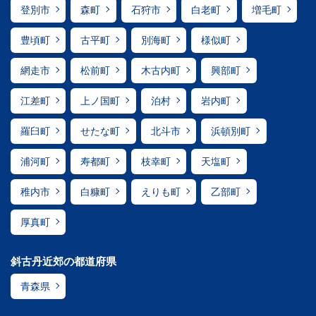
登別市
森町
石狩市
白老町
増毛町
豊頃町
古平町
別海町
様似町
網走市
松前町
木古内町
興部町
江差町
上ノ国町
泊村
岩内町
羅臼町
せたな町
北斗市
浜頓別町
浦河町
寿都町
枝幸町
天塩町
稚内市
白糠町
えりも町
乙部町
厚真町
斜古丹近郊の都道府県
青森県