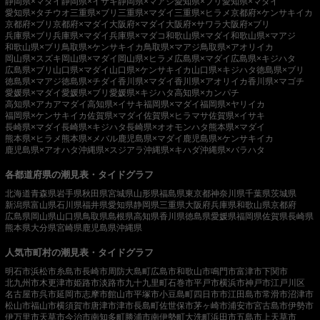
静岡県×マダイ
静岡県×イサキ
静岡県×マアジ
愛知県×ブリ
愛知県×マダイ
愛知県×タチウオ
三重県×ブリ
三重県×マダイ
三重県×ヒラメ
京都府×ケンサキイカ
京都府×ブリ
京都府×マダイ
大阪府×マダイ
大阪府×サワラ
大阪府×ブリ
兵庫県×ブリ
兵庫県×マダイ
兵庫県×マダコ
和歌山県×マダイ
和歌山県×マアジ
和歌山県×ブリ
鳥取県×ケンサキイカ
鳥取県×マアジ
鳥取県×アオリイカ
岡山県×スズキ
岡山県×マダイ
岡山県×ヒラメ
広島県×マダイ
広島県×キジハタ
広島県×ブリ
山口県×マダイ
山口県×ケンサキイカ
山口県×キジハタ
徳島県×ブリ
徳島県×マアジ
徳島県×チダイ
香川県×マダイ
香川県×アオリイカ
香川県×マゴチ
愛媛県×マダイ
愛媛県×ブリ
愛媛県×キジハタ
高知県×カンパチ
高知県×アカアマダイ
高知県×イサキ
福岡県×マダイ
福岡県×ヤリイカ
福岡県×ケンサキイカ
佐賀県×マダイ
佐賀県×ヒラマサ
佐賀県×イサキ
長崎県×マダイ
長崎県×キジハタ
長崎県×オオモンハタ
熊本県×マダイ
熊本県×ヒラメ
熊本県×メバル
鹿児島県×マダイ
鹿児島県×ケンサキイカ
鹿児島県×アオハタ
沖縄県×スジアラ
沖縄県×キハダ
沖縄県×バラハタ
各都道府県の潮見表・タイドグラフ
北海道
青森県
岩手県
秋田県
宮城県
山形県
福島県
東京都
神奈川県
千葉県
茨城県
新潟県
富山県
石川県
福井県
愛知県
静岡県
三重県
大阪府
兵庫県
和歌山県
京都府
広島県
岡山県
山口県
鳥取県
島根県
高知県
香川県
徳島県
愛媛県
福岡県
佐賀県
長崎県
熊本県
大分県
宮崎県
鹿児島県
沖縄県
人気市町村の潮見表・タイドグラフ
明石市
浜松市
糸島市
長崎市
周防大島町
広島市
和歌山市
鳴門市
富津市
下関市
北九州市
木更津市
姫路市
淡路市
九十九里町
石巻市
平戸市
横浜市
神戸市
江戸川区
名古屋市
呉市
延岡市
志摩市
館山市
平塚市
小豆島町
四日市市
江田島市
常滑市
沼津市
松山市
福山市
横須賀市
唐津市
津市
長島町
佐世保市
茅ヶ崎市
浦安市
宮古島市
伊勢市
伊万里市
天草市
今治市
南知多町
勝浦市
南伊勢町
大洗町
浜田市
五島市
上天草市