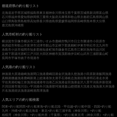
都道府県の釣り船リスト
北海道
岩手県
宮城県
福島県
東京都
神奈川県
埼玉県
千葉県
茨城県
新潟県
富山県
石川県
福井県
愛知県
静岡県
三重県
大阪府
兵庫県
和歌山県
京都府
広島県
岡山県
山口県
鳥取県
島根県
高知県
香川県
徳島県
愛媛県
福岡県
長崎県
熊本県
大分県
鹿児島県
沖縄県
人気市町村の釣り船リスト
横須賀市
宗像市
横浜市
三浦市
いすみ市
鹿嶋市
鴨川市
日立市
勝浦市
小田原市
南房総市
和歌山市
富津市
沼津市
館山市
足柄下郡真鶴町
伊東市
明石市
北九州市
糸島市
小浜市
福岡市
知多郡南知多町
旭市
鎌倉市
広島市
江東区
熱海市
品川区
足柄下郡湯河原町
江戸川区
大田区
神栖市
賀茂郡南伊豆町
山武市
三浦郡葉山町
長岡市
平塚市
銚子市
境港市
人気港の釣り船リスト
神湊港
大原港
鐘崎漁港
間口漁港
鹿嶋旧港
金沢漁港
久慈漁港
小田原新港
飯岡漁港
真鶴港
腰越漁港
鹿嶋新港
上総湊港
加太港
手石港
岐志漁港
佐島港
明石港
走水港
宇佐美港
松輪江奈漁港
福浦港
寺泊港
乙浜漁港
金田漁港
金沢八景平潟
長井新宿港
片貝旧港
市堀川沿い
平潟港
外川漁港
那珂湊港
葉山鐙摺港
大洗港
太海漁港
大井漁港
片名漁港
姪浜漁港
波崎港
西津漁港
人気エリアの釣り船検索
関東×釣り船
関西×釣り船
東海×釣り船
北陸・甲信越×釣り船
中国・四国×釣り船
九州・沖縄×釣り船
北海道・東北×釣り船
三浦半島（神奈川県）×釣り船
相模湾（神奈川県）×釣り船
外房（千葉県）×釣り船
東京湾（神奈川県）×釣り船