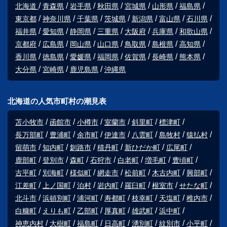
北海道
青森県
岩手県
秋田県
宮城県
山形県
福島県
東京都
神奈川県
千葉県
茨城県
新潟県
富山県
石川県
福井県
愛知県
静岡県
三重県
大阪府
兵庫県
和歌山県
京都府
広島県
岡山県
山口県
鳥取県
島根県
高知県
香川県
徳島県
愛媛県
福岡県
佐賀県
長崎県
熊本県
大分県
宮崎県
鹿児島県
沖縄県
北海道の人気市町村の潮見表
苫小牧市
函館市
小樽市
室蘭市
斜里町
標津町
長万部町
豊浦町
余市町
伊達市
八雲町
島牧村
猿払村
留萌市
知内町
釧路市
積丹町
新ひだか町
広尾町
鹿部町
登別市
森町
石狩市
白老町
増毛町
豊頃町
古平町
別海町
様似町
網走市
松前町
木古内町
興部町
江差町
上ノ国町
泊村
岩内町
羅臼町
根室市
せたな町
北斗市
浜頓別町
浦河町
寿都町
枝幸町
天塩町
稚内市
白糠町
えりも町
乙部町
厚真町
雄武町
浜中町
神恵内村
大樹町
福島町
日高町
湧別町
紋別市
小平町