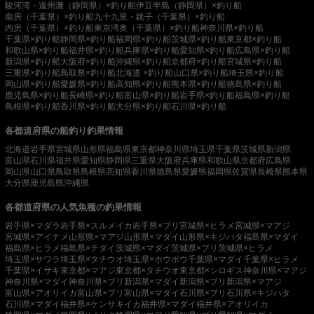
駿河湾・遠州灘（静岡県）×釣り船
伊豆半島（静岡県）×釣り船
南房（千葉県）×釣り船
九十九里・銚子（千葉県）×釣り船
内房（千葉県）×釣り船
東京湾奥（千葉県）×釣り船
神奈川県×釣り船
千葉県×釣り船
静岡県×釣り船
福岡県×釣り船
茨城県×釣り船
東京都×釣り船
和歌山県×釣り船
福井県×釣り船
兵庫県×釣り船
愛知県×釣り船
広島県×釣り船
新潟県×釣り船
大阪府×釣り船
沖縄県×釣り船
京都府×釣り船
宮城県×釣り船
三重県×釣り船
鳥取県×釣り船
北海道 ×釣り船
山口県×釣り船
埼玉県×釣り船
岡山県×釣り船
愛媛県×釣り船
高知県×釣り船
熊本県×釣り船
徳島県×釣り船
鹿児島県×釣り船
長崎県×釣り船
富山県×釣り船
岩手県×釣り船
福島県×釣り船
島根県×釣り船
香川県×釣り船
大分県×釣り船
石川県×釣り船
各都道府県の船釣り釣果情報
北海道
岩手県
宮城県
山形県
福島県
東京都
神奈川県
埼玉県
千葉県
茨城県
新潟県
富山県
石川県
福井県
愛知県
静岡県
三重県
大阪府
兵庫県
和歌山県
京都府
広島県
岡山県
山口県
鳥取県
島根県
高知県
香川県
徳島県
愛媛県
福岡県
佐賀県
長崎県
熊本県
大分県
鹿児島県
沖縄県
各都道府県の人気魚種の釣果情報
岩手県×マダラ
岩手県×スルメイカ
岩手県×ブリ
宮城県×ヒラメ
宮城県×マアジ
宮城県×アイナメ
山形県×マアジ
山形県×マダイ
山形県×キジハタ
福島県×マダイ
福島県×ヒラメ
福島県×チダイ
茨城県×マダイ
茨城県×ブリ
茨城県×ヒラメ
埼玉県×サワラ
埼玉県×タチウオ
埼玉県×ホウボウ
千葉県×マダイ
千葉県×ヒラメ
千葉県×イサキ
東京都×マアジ
東京都×タチウオ
東京都×シロギス
神奈川県×マアジ
神奈川県×マダイ
神奈川県×ブリ
新潟県×マダイ
新潟県×ブリ
新潟県×マアジ
富山県×アオリイカ
富山県×ブリ
富山県×マダイ
石川県×ブリ
石川県×キジハタ
石川県×マダイ
福井県×ケンサキイカ
福井県×マダイ
福井県×アオリイカ