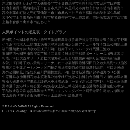
芦北町
愛南町
いわき市
大磯町
長門市
千葉市
焼津市
亘理町
境港市
田原市
臼杵市
鈴鹿市
西尾市
恩納村
銚子市
仙台市
八戸市
芦屋町
光市
舞鶴市
行橋市
碧南市
西海市
高松市
葉山町
徳之島町
気仙沼市
市川市
桑名市
廿日市市
福岡市
赤穂市
屋久島町
苫小牧市
玉名市
糸魚川市
川崎市
尾鷲市
柳井市
宇土市
加古川市
宗像市
諫早市
西宮市
上越市
倉敷市
出水市
南あわじ市
人気ポイントの潮見表・タイドグラフ
若洲海浜公園
本牧海釣り施設
三番瀬
鹿島港
横浜
舞阪漁港
那珂湊港
豊浜漁港
宇野港
小名浜港
貝塚人工島
加太漁港
大津港
葛西海浜公園
アジュール舞子
野島公園
閖上港
福田港
須磨海岸
清水港
旧江戸川河口
新舞子マリンパーク
相馬港
三池港
東扇島西公園
三浦海岸
南芦屋浜
二見港
片貝漁港
平和島ボートレース場
野北漁港
相模川河口
大洗マリーナ
若松
大蔵海岸
玉島Ｅ地区
碧南海釣り広場
波崎新漁港
木曽川河口
呼子港
八景島マリーナ
ふれーゆ裏
飯岡漁港
羽田
日立港
大黒海づり施設
豊川河口
千葉ポートパーク
関門橋
名護漁港
御前崎港
師崎港
阿武隈川河口
天神崎
海の公園
検見川堤防
筑後川昇開橋
室見川河口
敦賀新港
横須賀
平磯海づり公園
牛窓港
垂水漁港
明石港
本渡港
鳥取港
東幡豆漁港
佐伯港
仙台漁港
田ノ浦漁港
津名港
豊橋
大磯港
神戸空港親水護岸
木更津港
武庫川一文字
新宮漁港
吉野川河口
三角西港
洲本港
千葉港
城ヶ島公園
小島漁港
吹上浜
三崎漁港
妻鹿漁港
熊本新港
館山港
牛深
宇品波止場公園
志賀島漁港
大三島フィッシングパーク
網干港
新仁尾港
片瀬漁港
市原海釣り施設
姪浜漁港
本荘人工島
古宇利島
亀浦港
© FISHING JAPAN All Rights Reserved.
FISHING JAPANは、B.Creation株式会社の日本国における登録商標です。