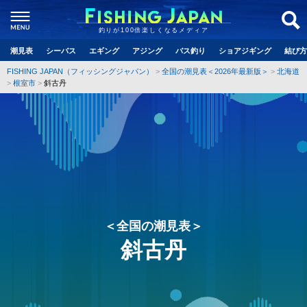
釣りが100倍楽しくなるメディア
潮見表
シーバス
エギング
アジング
バス釣り
ショアジギング
結び方
FISHING JAPAN（フィッシングジャパン）
全国の潮見表＜2026年最新版＞
北海道
根室市
斜古丹
＜全国の潮見表＞
斜古丹