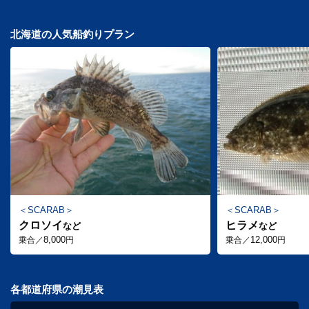
北海道の人気船釣りプラン
SCARAB
SCARAB
クロソイ
ヒラメ
など
など
8,000
12,000
乗合／
円
乗合／
円
各都道府県の潮見表