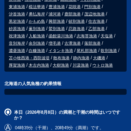
東浦漁港
椴法華港
豊浦漁港
花咲港
門別漁港
汐首漁港
勇払海岸
浦河港
鹿部漁港
茂辺地漁港
黒岩漁港
かもめ島
興部漁港
頓別漁港
住吉漁港
砂原漁港
薫別漁港
鷲別漁港
忍路漁港
乙部漁港
祝津漁港
入船漁港
函館湯川漁港
志海苔漁港
天塩港
音別海岸
余別漁港
増毛港
古潭漁港
落部漁港
濃昼漁港
白糠漁港
イタンキ漁港
尾札部漁港
歌別漁港
苫小牧西港・西防波堤
散布漁港
静内漁港
大磯港
厚賀漁港
木古内漁港
大樹漁港
川汲漁港
ウトロ漁港
北海道の人気魚種の釣果情報
本日（2026年8月8日）の満潮と干潮の時間はいつです
か？
04時39分（干潮）、20時49分（満潮）です。