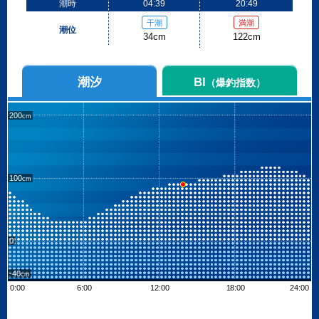
潮時
04:39
20:49
干潮
満潮
潮位
34cm
122cm
潮汐
BI
（爆釣指数）
200
100
0
-40
0:00
6:00
12:00
18:00
24:00
Leaflet
| ©
OpenStreetMap contributors