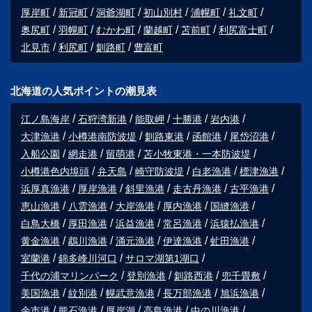
厚岸町
新冠町
洞爺湖町
初山別村
浦幌町
礼文町
奥尻町
羽幌町
むかわ町
蘭越町
苫前町
利尻富士町
北見市
利尻町
釧路町
豊富町
北海道の人気ポイントの潮見表
江ノ島海岸
石狩湾新港
能取岬
十勝港
岩内港
大津漁港
小樽港南防波堤
釧路東港
函館港
尾岱沼港
入船公園
網走港
留萌港
苫小牧東港・一本防波堤
小樽港色内埠頭
弁天島
崎守防波堤
白老漁港
標津漁港
浜厚真漁港
厚岸漁港
斜里漁港
走古丹漁港
古平漁港
恵山漁港
八雲漁港
大岸漁港
厚内漁港
国縫漁港
白鳥大橋
厚田漁港
浜益漁港
常呂漁港
浜猿払漁港
黄金漁港
鵡川漁港
涌元漁港
伊達漁港
虻田漁港
室蘭港
錦多峰川河口
サロマ湖第1湖口
千代の浦マリンパーク
登別漁港
釧路西港
兜千畳敷
美国漁港
紋別港
幌武意漁港
長万部漁港
旭浜漁港
余市港
熊石漁港
厚岸湖
高島漁港
中の川漁港