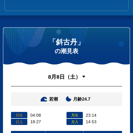
「斜古丹」
の潮見表
若潮
月齢24.7
04:08
23:14
日出
月出
18:27
14:53
日入
月入