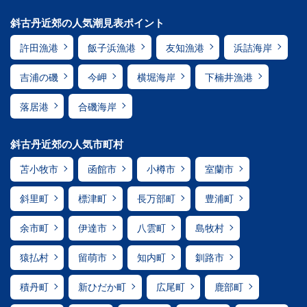
斜古丹近郊の人気潮見表ポイント
許田漁港
飯子浜漁港
友知漁港
浜詰海岸
吉浦の磯
今岬
横堀海岸
下楠井漁港
落居港
合磯海岸
斜古丹近郊の人気市町村
苫小牧市
函館市
小樽市
室蘭市
斜里町
標津町
長万部町
豊浦町
余市町
伊達市
八雲町
島牧村
猿払村
留萌市
知内町
釧路市
積丹町
新ひだか町
広尾町
鹿部町