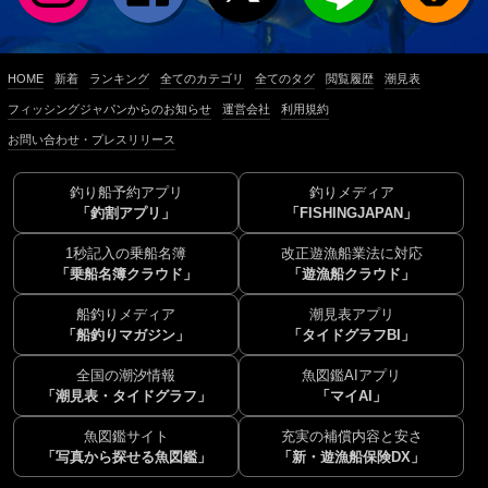
HOME
新着
ランキング
全てのカテゴリ
全てのタグ
閲覧履歴
潮見表
フィッシングジャパンからのお知らせ
運営会社
利用規約
お問い合わせ・プレスリリース
釣り船予約アプリ
釣りメディア
「釣割アプリ」
「FISHINGJAPAN」
1秒記入の乗船名簿
改正遊漁船業法に対応
「乗船名簿クラウド」
「遊漁船クラウド」
船釣りメディア
潮見表アプリ
「船釣りマガジン」
「タイドグラフBI」
全国の潮汐情報
魚図鑑AIアプリ
「潮見表・タイドグラフ」
「マイAI」
魚図鑑サイト
充実の補償内容と安さ
「写真から探せる魚図鑑」
「新・遊漁船保険DX」