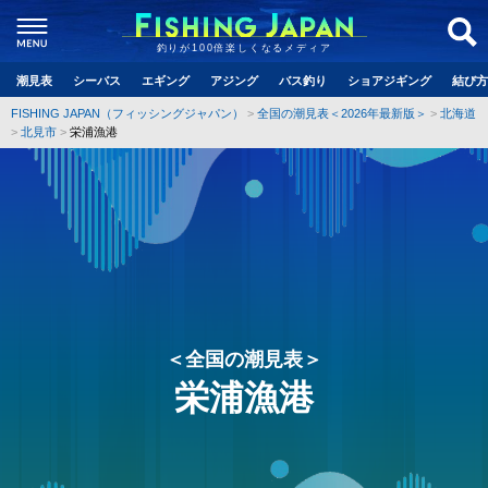
釣りが100倍楽しくなるメディア
潮見表
シーバス
エギング
アジング
バス釣り
ショアジギング
結び方
FISHING JAPAN（フィッシングジャパン）
全国の潮見表＜2026年最新版＞
北海道
北見市
栄浦漁港
＜全国の潮見表＞
栄浦漁港