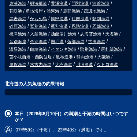
東浦漁港
椴法華港
豊浦漁港
門別漁港
汐首漁港
花咲港
勇払海岸
浦河港
鹿部漁港
茂辺地漁港
黒岩漁港
かもめ島
興部漁港
住吉漁港
頓別漁港
砂原漁港
鷲別漁港
薫別漁港
忍路漁港
乙部漁港
祝津漁港
入船漁港
函館湯川漁港
志海苔漁港
天塩港
音別海岸
余別漁港
増毛港
落部漁港
古潭漁港
濃昼漁港
白糠漁港
イタンキ漁港
歌別漁港
尾札部漁港
苫小牧西港・西防波堤
散布漁港
静内漁港
大磯港
厚賀漁港
木古内漁港
大樹漁港
川汲漁港
ウトロ漁港
北海道の人気魚種の釣果情報
本日（2026年8月10日）の満潮と干潮の時間はいつです
か？
07時59分（干潮）、23時40分（満潮）です。