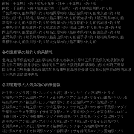
南房（千葉県）×釣り船
九十九里・銚子（千葉県）×釣り船
内房（千葉県）×釣り船
東京湾奥（千葉県）×釣り船
神奈川県×釣り船
千葉県×釣り船
静岡県×釣り船
福岡県×釣り船
茨城県×釣り船
東京都×釣り船
和歌山県×釣り船
福井県×釣り船
兵庫県×釣り船
愛知県×釣り船
広島県×釣り船
新潟県×釣り船
大阪府×釣り船
沖縄県×釣り船
京都府×釣り船
宮城県×釣り船
三重県×釣り船
鳥取県×釣り船
北海道 ×釣り船
山口県×釣り船
埼玉県×釣り船
岡山県×釣り船
愛媛県×釣り船
高知県×釣り船
熊本県×釣り船
徳島県×釣り船
鹿児島県×釣り船
長崎県×釣り船
富山県×釣り船
岩手県×釣り船
福島県×釣り船
島根県×釣り船
香川県×釣り船
大分県×釣り船
石川県×釣り船
各都道府県の船釣り釣果情報
北海道
岩手県
宮城県
山形県
福島県
東京都
神奈川県
埼玉県
千葉県
茨城県
新潟県
富山県
石川県
福井県
愛知県
静岡県
三重県
大阪府
兵庫県
和歌山県
京都府
広島県
岡山県
山口県
鳥取県
島根県
高知県
香川県
徳島県
愛媛県
福岡県
佐賀県
長崎県
熊本県
大分県
鹿児島県
沖縄県
各都道府県の人気魚種の釣果情報
岩手県×マダラ
岩手県×スルメイカ
岩手県×ケンサキイカ
宮城県×ヒラメ
宮城県×マアジ
宮城県×アイナメ
山形県×マアジ
山形県×マダイ
山形県×キジハタ
福島県×マダイ
福島県×ヒラメ
福島県×チダイ
茨城県×マダイ
茨城県×ブリ
茨城県×ヒラメ
埼玉県×サワラ
埼玉県×タチウオ
埼玉県×ホウボウ
千葉県×マダイ
千葉県×ヒラメ
千葉県×イサキ
東京都×マアジ
東京都×タチウオ
東京都×シロギス
神奈川県×マアジ
神奈川県×マダイ
神奈川県×ブリ
新潟県×マダイ
新潟県×ブリ
新潟県×マアジ
富山県×アオリイカ
富山県×ブリ
富山県×マダイ
石川県×ブリ
石川県×キジハタ
石川県×マダイ
福井県×ケンサキイカ
福井県×マダイ
福井県×アオリイカ
静岡県×マダイ
静岡県×イサキ
静岡県×マアジ
愛知県×ブリ