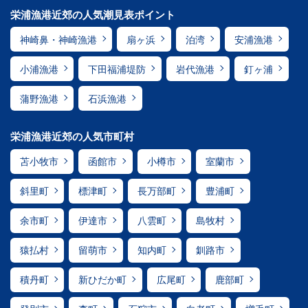
栄浦漁港近郊の人気潮見表ポイント
神崎鼻・神崎漁港
扇ヶ浜
泊湾
安浦漁港
小浦漁港
下田福浦堤防
岩代漁港
釘ヶ浦
蒲野漁港
石浜漁港
栄浦漁港近郊の人気市町村
苫小牧市
函館市
小樽市
室蘭市
斜里町
標津町
長万部町
豊浦町
余市町
伊達市
八雲町
島牧村
猿払村
留萌市
知内町
釧路市
積丹町
新ひだか町
広尾町
鹿部町