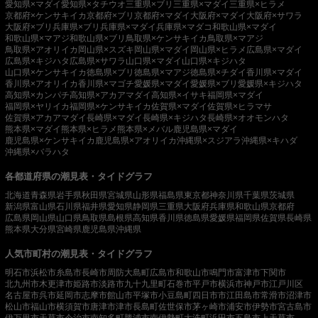
愛知県×マダイ
愛知県×タチウオ
三重県×ブリ
三重県×マダイ
三重県×ヒラメ
京都府×ケンサキイカ
京都府×ブリ
京都府×マダイ
大阪府×マダイ
大阪府×サワラ
大阪府×ブリ
兵庫県×ブリ
兵庫県×マダイ
兵庫県×マダコ
和歌山県×マダイ
和歌山県×マアジ
和歌山県×ブリ
鳥取県×ケンサキイカ
鳥取県×マアジ
鳥取県×アオリイカ
岡山県×スズキ
岡山県×マダイ
岡山県×ヒラメ
広島県×マダイ
広島県×キジハタ
広島県×サワラ
山口県×マダイ
山口県×キジハタ
山口県×ケンサキイカ
徳島県×ブリ
徳島県×マアジ
徳島県×チダイ
香川県×マダイ
香川県×アオリイカ
香川県×マゴチ
愛媛県×マダイ
愛媛県×ブリ
愛媛県×キジハタ
高知県×カンパチ
高知県×アカアマダイ
高知県×イサキ
福岡県×マダイ
福岡県×ヤリイカ
福岡県×ケンサキイカ
佐賀県×マダイ
佐賀県×ヒラマサ
佐賀県×アカアマダイ
長崎県×マダイ
長崎県×キジハタ
長崎県×オオモンハタ
熊本県×マダイ
熊本県×ヒラメ
熊本県×メバル
鹿児島県×マダイ
鹿児島県×ケンサキイカ
鹿児島県×アオリイカ
沖縄県×スジアラ
沖縄県×キハダ
沖縄県×バラハタ
各都道府県の潮見表・タイドグラフ
北海道
青森県
岩手県
秋田県
宮城県
山形県
福島県
東京都
神奈川県
千葉県
茨城県
新潟県
富山県
石川県
福井県
愛知県
静岡県
三重県
大阪府
兵庫県
和歌山県
京都府
広島県
岡山県
山口県
鳥取県
島根県
高知県
香川県
徳島県
愛媛県
福岡県
佐賀県
長崎県
熊本県
大分県
宮崎県
鹿児島県
沖縄県
人気市町村の潮見表・タイドグラフ
明石市
浜松市
糸島市
長崎市
周防大島町
広島市
和歌山市
鳴門市
富津市
下関市
北九州市
木更津市
姫路市
淡路市
九十九里町
石巻市
平戸市
横浜市
神戸市
江戸川区
名古屋市
呉市
延岡市
志摩市
館山市
平塚市
小豆島町
四日市市
江田島市
常滑市
沼津市
松山市
福山市
横須賀市
唐津市
津市
長島町
佐世保市
茅ヶ崎市
浦安市
伊勢市
宮古島市
伊万里市
天草市
今治市
南知多町
勝浦市
南伊勢町
大洗町
浜田市
五島市
上天草市