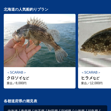
北海道の人気船釣りプラン
SCARAB
SCARAB
クロソイ
ヒラメ
など
など
8,000
12,000
乗合／
円
乗合／
円
各都道府県の潮見表