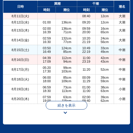
+
満潮
干潮
日時
潮名
−
時刻
潮位
時刻
潮位
8月11日(火)
08:40
12cm
大潮
8月12日(水)
01:00
136cm
09:20
12cm
大潮
02:00
136cm
09:59
16cm
8月13日(木)
大潮
16:39
71cm
20:00
65cm
02:59
132cm
10:20
24cm
8月14日(金)
大潮
16:30
77cm
21:19
56cm
03:50
124cm
10:49
33cm
8月15日(土)
中潮
16:49
85cm
22:19
49cm
04:39
112cm
11:00
42cm
8月16日(日)
中潮
17:09
94cm
23:19
43cm
05:20
99cm
8月17日(月)
11:20
52cm
中潮
17:30
103cm
06:00
85cm
00:09
39cm
8月18日(火)
中潮
18:00
109cm
11:29
59cm
06:59
73cm
01:00
38cm
8月19日(水)
小潮
18:30
113cm
11:00
63cm
07:59
63cm
02:00
39cm
8月20日(木)
小潮
19:00
115cm
09:40
62cm
続きを表示