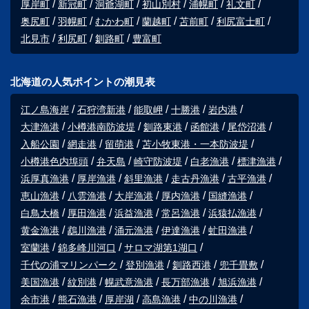
厚岸町
新冠町
洞爺湖町
初山別村
浦幌町
礼文町
奥尻町
羽幌町
むかわ町
蘭越町
苫前町
利尻富士町
北見市
利尻町
釧路町
豊富町
北海道の人気ポイントの潮見表
江ノ島海岸
石狩湾新港
能取岬
十勝港
岩内港
大津漁港
小樽港南防波堤
釧路東港
函館港
尾岱沼港
入船公園
網走港
留萌港
苫小牧東港・一本防波堤
小樽港色内埠頭
弁天島
崎守防波堤
白老漁港
標津漁港
浜厚真漁港
厚岸漁港
斜里漁港
走古丹漁港
古平漁港
恵山漁港
八雲漁港
大岸漁港
厚内漁港
国縫漁港
白鳥大橋
厚田漁港
浜益漁港
常呂漁港
浜猿払漁港
黄金漁港
鵡川漁港
涌元漁港
伊達漁港
虻田漁港
室蘭港
錦多峰川河口
サロマ湖第1湖口
千代の浦マリンパーク
登別漁港
釧路西港
兜千畳敷
美国漁港
紋別港
幌武意漁港
長万部漁港
旭浜漁港
余市港
熊石漁港
厚岸湖
高島漁港
中の川漁港