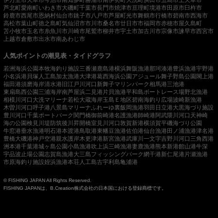
芦北町
愛南町
いわき市
大磯町
千葉市
長門市
焼津市
亘理町
境港市
田原市
臼杵市
鈴鹿市
西尾市
恩納村
仙台市
銚子市
八戸市
芦屋町
光市
舞鶴市
行橋市
碧南市
西海市
高松市
葉山町
徳之島町
気仙沼市
市川市
桑名市
廿日市市
福岡市
赤穂市
屋久島町
苫小牧市
玉名市
糸魚川市
川崎市
尾鷲市
柳井市
宇土市
加古川市
宗像市
諫早市
西宮市
上越市
倉敷市
出水市
南あわじ市
人気ポイントの潮見表・タイドグラフ
若洲海浜公園
本牧海釣り施設
三番瀬
鹿島港
横浜
舞阪漁港
那珂湊港
豊浜漁港
宇野港
小名浜港
貝塚人工島
加太漁港
大津港
葛西海浜公園
アジュール舞子
野島公園
閖上港
福田港
須磨海岸
清水港
旧江戸川河口
新舞子マリンパーク
相馬港
三池港
東扇島西公園
三浦海岸
南芦屋浜
二見港
片貝漁港
平和島ボートレース場
野北漁港
相模川河口
大洗マリーナ
若松
大蔵海岸
玉島Ｅ地区
碧南海釣り広場
波崎新漁港
木曽川河口
呼子港
八景島マリーナ
ふれーゆ裏
飯岡漁港
羽田
日立港
大黒海づり施設
豊川河口
千葉ポートパーク
関門橋
御前崎港
名護漁港
師崎港
阿武隈川河口
天神崎
海の公園
検見川堤防
筑後川昇開橋
室見川河口
敦賀新港
横須賀
平磯海づり公園
牛窓港
垂水漁港
明石港
本渡港
鳥取港
東幡豆漁港
佐伯港
仙台漁港
田ノ浦漁港
津名港
豊橋
大磯港
神戸空港親水護岸
木更津港
新宮漁港
武庫川一文字
吉野川河口
三角西港
洲本港
千葉港
城ヶ島公園
小島漁港
吹上浜
三崎漁港
妻鹿漁港
熊本新港
館山港
牛深
宇品波止場公園
志賀島漁港
大三島フィッシングパーク
網干港
新仁尾港
片瀬漁港
市原海釣り施設
姪浜漁港
本荘人工島
古宇利島
亀浦港
© FISHING JAPAN All Rights Reserved.
FISHING JAPANは、B.Creation株式会社の日本国における登録商標です。