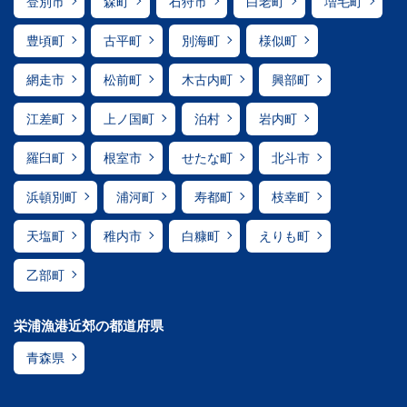
登別市
森町
石狩市
白老町
増毛町
豊頃町
古平町
別海町
様似町
網走市
松前町
木古内町
興部町
江差町
上ノ国町
泊村
岩内町
羅臼町
根室市
せたな町
北斗市
浜頓別町
浦河町
寿都町
枝幸町
天塩町
稚内市
白糠町
えりも町
乙部町
栄浦漁港近郊の都道府県
青森県