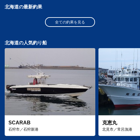
北海道の最新釣果
全ての釣果を見る
北海道の人気釣り船
SCARAB
克恵丸
石狩市／石狩新港
北見市／常呂漁港