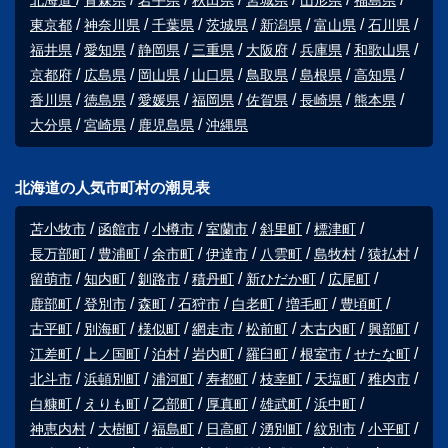
北海道
青森県
岩手県
秋田県
宮城県
山形県
福島県
東京都
神奈川県
千葉県
茨城県
新潟県
富山県
石川県
福井県
愛知県
静岡県
三重県
大阪府
兵庫県
和歌山県
京都府
広島県
岡山県
山口県
鳥取県
島根県
高知県
香川県
徳島県
愛媛県
福岡県
佐賀県
長崎県
熊本県
大分県
宮崎県
鹿児島県
沖縄県
北海道の人気市町村の潮見表
苫小牧市
函館市
小樽市
室蘭市
斜里町
標津町
長万部町
豊浦町
余市町
伊達市
八雲町
島牧村
猿払村
留萌市
知内町
釧路市
積丹町
新ひだか町
広尾町
鹿部町
登別市
森町
石狩市
白老町
増毛町
豊頃町
古平町
別海町
様似町
網走市
松前町
木古内町
興部町
江差町
上ノ国町
泊村
岩内町
羅臼町
根室市
せたな町
北斗市
浜頓別町
浦河町
寿都町
枝幸町
天塩町
稚内市
白糠町
えりも町
乙部町
厚真町
雄武町
浜中町
神恵内村
大樹町
福島町
日高町
湧別町
紋別市
小平町