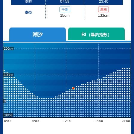
潮時
07:59
23:40
干潮
満潮
潮位
15cm
133cm
潮汐
BI
（爆釣指数）
200
100
0
-40
0:00
6:00
12:00
18:00
24:00
Leaflet
| ©
OpenStreetMap contributors