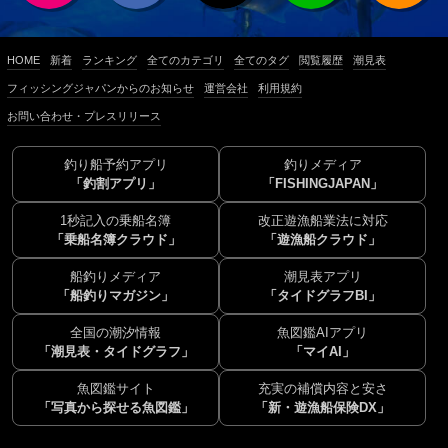
HOME
新着
ランキング
全てのカテゴリ
全てのタグ
閲覧履歴
潮見表
フィッシングジャパンからのお知らせ
運営会社
利用規約
お問い合わせ・プレスリリース
釣り船予約アプリ
釣りメディア
「釣割アプリ」
「FISHINGJAPAN」
1秒記入の乗船名簿
改正遊漁船業法に対応
「乗船名簿クラウド」
「遊漁船クラウド」
船釣りメディア
潮見表アプリ
「船釣りマガジン」
「タイドグラフBI」
全国の潮汐情報
魚図鑑AIアプリ
「潮見表・タイドグラフ」
「マイAI」
魚図鑑サイト
充実の補償内容と安さ
「写真から探せる魚図鑑」
「新・遊漁船保険DX」