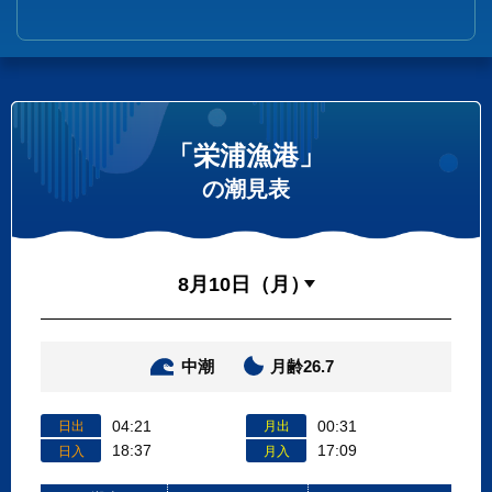
「栄浦漁港」
の潮見表
中潮
月齢26.7
04:21
00:31
日出
月出
18:37
17:09
日入
月入