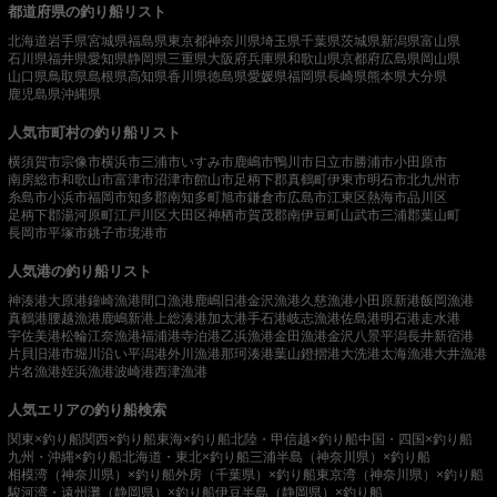
都道府県の釣り船リスト
北海道
岩手県
宮城県
福島県
東京都
神奈川県
埼玉県
千葉県
茨城県
新潟県
富山県
石川県
福井県
愛知県
静岡県
三重県
大阪府
兵庫県
和歌山県
京都府
広島県
岡山県
山口県
鳥取県
島根県
高知県
香川県
徳島県
愛媛県
福岡県
長崎県
熊本県
大分県
鹿児島県
沖縄県
人気市町村の釣り船リスト
横須賀市
宗像市
横浜市
三浦市
いすみ市
鹿嶋市
鴨川市
日立市
勝浦市
小田原市
南房総市
和歌山市
富津市
沼津市
館山市
足柄下郡真鶴町
伊東市
明石市
北九州市
糸島市
小浜市
福岡市
知多郡南知多町
旭市
鎌倉市
広島市
江東区
熱海市
品川区
足柄下郡湯河原町
江戸川区
大田区
神栖市
賀茂郡南伊豆町
山武市
三浦郡葉山町
長岡市
平塚市
銚子市
境港市
人気港の釣り船リスト
神湊港
大原港
鐘崎漁港
間口漁港
鹿嶋旧港
金沢漁港
久慈漁港
小田原新港
飯岡漁港
真鶴港
腰越漁港
鹿嶋新港
上総湊港
加太港
手石港
岐志漁港
佐島港
明石港
走水港
宇佐美港
松輪江奈漁港
福浦港
寺泊港
乙浜漁港
金田漁港
金沢八景平潟
長井新宿港
片貝旧港
市堀川沿い
平潟港
外川漁港
那珂湊港
葉山鐙摺港
大洗港
太海漁港
大井漁港
片名漁港
姪浜漁港
波崎港
西津漁港
人気エリアの釣り船検索
関東×釣り船
関西×釣り船
東海×釣り船
北陸・甲信越×釣り船
中国・四国×釣り船
九州・沖縄×釣り船
北海道・東北×釣り船
三浦半島（神奈川県）×釣り船
相模湾（神奈川県）×釣り船
外房（千葉県）×釣り船
東京湾（神奈川県）×釣り船
駿河湾・遠州灘（静岡県）×釣り船
伊豆半島（静岡県）×釣り船