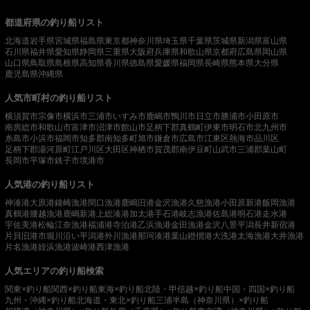
都道府県の釣り船リスト
北海道
岩手県
宮城県
福島県
東京都
神奈川県
埼玉県
千葉県
茨城県
新潟県
富山県
石川県
福井県
愛知県
静岡県
三重県
大阪府
兵庫県
和歌山県
京都府
広島県
岡山県
山口県
鳥取県
島根県
高知県
香川県
徳島県
愛媛県
福岡県
長崎県
熊本県
大分県
鹿児島県
沖縄県
人気市町村の釣り船リスト
横須賀市
宗像市
横浜市
三浦市
いすみ市
鹿嶋市
鴨川市
日立市
勝浦市
小田原市
南房総市
和歌山市
富津市
沼津市
館山市
足柄下郡真鶴町
伊東市
明石市
北九州市
糸島市
小浜市
福岡市
知多郡南知多町
旭市
鎌倉市
広島市
江東区
熱海市
品川区
足柄下郡湯河原町
江戸川区
大田区
神栖市
賀茂郡南伊豆町
山武市
三浦郡葉山町
長岡市
平塚市
銚子市
境港市
人気港の釣り船リスト
神湊港
大原港
鐘崎漁港
間口漁港
鹿嶋旧港
金沢漁港
久慈漁港
小田原新港
飯岡漁港
真鶴港
腰越漁港
鹿嶋新港
上総湊港
加太港
手石港
岐志漁港
佐島港
明石港
走水港
宇佐美港
松輪江奈漁港
福浦港
寺泊港
乙浜漁港
金田漁港
金沢八景平潟
長井新宿港
片貝旧港
市堀川沿い
平潟港
外川漁港
那珂湊港
葉山鐙摺港
大洗港
太海漁港
大井漁港
片名漁港
姪浜漁港
波崎港
西津漁港
人気エリアの釣り船検索
関東×釣り船
関西×釣り船
東海×釣り船
北陸・甲信越×釣り船
中国・四国×釣り船
九州・沖縄×釣り船
北海道・東北×釣り船
三浦半島（神奈川県）×釣り船