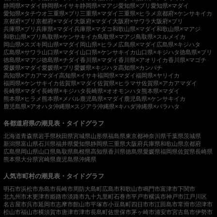
静岡県×マダイ
静岡県×イサキ
静岡県×マアジ
愛知県×ブリ
愛知県×マダイ
愛知県×タチウオ
三重県×ブリ
三重県×マダイ
三重県×ヒラメ
京都府×ケンサキイカ
京都府×ブリ
京都府×マダイ
大阪府×マダイ
大阪府×サワラ
大阪府×ブリ
兵庫県×ブリ
兵庫県×マダイ
兵庫県×マダコ
和歌山県×マダイ
和歌山県×マアジ
和歌山県×ブリ
鳥取県×ケンサキイカ
鳥取県×マアジ
鳥取県×スルメイカ
岡山県×スズキ
岡山県×マダイ
岡山県×ヒラメ
広島県×マダイ
広島県×キジハタ
広島県×サワラ
山口県×マダイ
山口県×ケンサキイカ
山口県×キジハタ
徳島県×ブリ
徳島県×マアジ
徳島県×チダイ
香川県×マダイ
香川県×アオリイカ
香川県×マゴチ
愛媛県×マダイ
愛媛県×ブリ
愛媛県×キジハタ
高知県×カンパチ
高知県×アカアマダイ
高知県×イサキ
福岡県×マダイ
福岡県×ヤリイカ
福岡県×ケンサキイカ
佐賀県×マダイ
佐賀県×ヒラマサ
佐賀県×アカアマダイ
長崎県×マダイ
長崎県×キジハタ
長崎県×オオモンハタ
熊本県×マダイ
熊本県×ヒラメ
熊本県×メバル
鹿児島県×マダイ
鹿児島県×ケンサキイカ
鹿児島県×アオハタ
沖縄県×スジアラ
沖縄県×キハダ
沖縄県×バラハタ
各都道府県の潮見表・タイドグラフ
北海道
青森県
岩手県
秋田県
宮城県
山形県
福島県
東京都
神奈川県
千葉県
茨城県
新潟県
富山県
石川県
福井県
愛知県
静岡県
三重県
大阪府
兵庫県
和歌山県
京都府
広島県
岡山県
山口県
鳥取県
島根県
高知県
香川県
徳島県
愛媛県
福岡県
佐賀県
長崎県
熊本県
大分県
宮崎県
鹿児島県
沖縄県
人気市町村の潮見表・タイドグラフ
明石市
浜松市
糸島市
長崎市
周防大島町
広島市
和歌山市
鳴門市
富津市
下関市
北九州市
木更津市
姫路市
淡路市
九十九里町
石巻市
平戸市
横浜市
神戸市
江戸川区
名古屋市
呉市
延岡市
志摩市
館山市
平塚市
小豆島町
四日市市
江田島市
常滑市
沼津市
松山市
福山市
横須賀市
唐津市
津市
長島町
佐世保市
茅ヶ崎市
浦安市
宮古島市
伊勢市