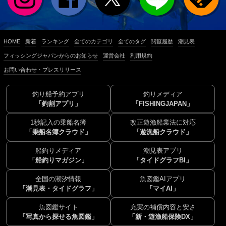
HOME
新着
ランキング
全てのカテゴリ
全てのタグ
閲覧履歴
潮見表
フィッシングジャパンからのお知らせ
運営会社
利用規約
お問い合わせ・プレスリリース
釣り船予約アプリ
釣りメディア
「釣割アプリ」
「FISHINGJAPAN」
1秒記入の乗船名簿
改正遊漁船業法に対応
「乗船名簿クラウド」
「遊漁船クラウド」
船釣りメディア
潮見表アプリ
「船釣りマガジン」
「タイドグラフBI」
全国の潮汐情報
魚図鑑AIアプリ
「潮見表・タイドグラフ」
「マイAI」
魚図鑑サイト
充実の補償内容と安さ
「写真から探せる魚図鑑」
「新・遊漁船保険DX」