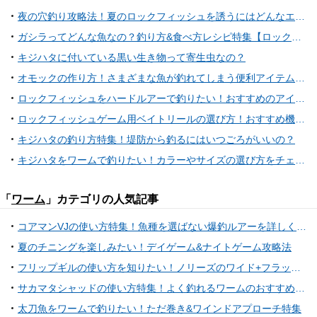
夜の穴釣り攻略法！夏のロックフィッシュを誘うにはどんなエサがいいの？
ガシラってどんな魚なの？釣り方&食べ方レシピ特集【ロックフィッシュ】
キジハタに付いている黒い生き物って寄生虫なの？
オモックの作り方！さまざまな魚が釣れてしまう便利アイテムを自作しよう
ロックフィッシュをハードルアーで釣りたい！おすすめのアイテム特集
ロックフィッシュゲーム用ベイトリールの選び方！おすすめ機種はどれ？
キジハタの釣り方特集！堤防から釣るにはいつごろがいいの？
キジハタをワームで釣りたい！カラーやサイズの選び方をチェック
「
ワーム
」カテゴリの人気記事
コアマンVJの使い方特集！魚種を選ばない爆釣ルアーを詳しくチェック
夏のチニングを楽しみたい！デイゲーム&ナイトゲーム攻略法
フリップギルの使い方を知りたい！ノリーズのワイド+フラット型ギル系ワーム
サカマタシャッドの使い方特集！よく釣れるワームのおすすめリグとは
太刀魚をワームで釣りたい！ただ巻き&ワインドアプローチ特集