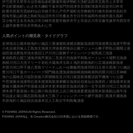
伊万里市
天草市
今治市
南知多町
勝浦市
南伊勢町
大洗町
浜田市
五島市
上天草市
芦北町
愛南町
いわき市
大磯町
千葉市
長門市
焼津市
亘理町
境港市
田原市
臼杵市
鈴鹿市
西尾市
恩納村
仙台市
銚子市
八戸市
芦屋町
光市
舞鶴市
行橋市
碧南市
高松市
西海市
葉山町
徳之島町
気仙沼市
市川市
桑名市
廿日市市
福岡市
赤穂市
屋久島町
苫小牧市
玉名市
糸魚川市
川崎市
尾鷲市
柳井市
宇土市
加古川市
宗像市
諫早市
西宮市
上越市
倉敷市
出水市
南あわじ市
人気ポイントの潮見表・タイドグラフ
若洲海浜公園
本牧海釣り施設
三番瀬
鹿島港
横浜
舞阪漁港
那珂湊港
豊浜漁港
宇野港
小名浜港
貝塚人工島
加太漁港
大津港
葛西海浜公園
アジュール舞子
野島公園
閖上港
福田港
須磨海岸
清水港
旧江戸川河口
新舞子マリンパーク
相馬港
三池港
東扇島西公園
三浦海岸
南芦屋浜
二見港
片貝漁港
平和島ボートレース場
野北漁港
相模川河口
大洗マリーナ
若松
大蔵海岸
玉島Ｅ地区
碧南海釣り広場
波崎新漁港
木曽川河口
呼子港
八景島マリーナ
ふれーゆ裏
飯岡漁港
羽田
日立港
大黒海づり施設
豊川河口
千葉ポートパーク
関門橋
名護漁港
御前崎港
師崎港
阿武隈川河口
天神崎
海の公園
検見川堤防
筑後川昇開橋
室見川河口
敦賀新港
横須賀
平磯海づり公園
牛窓港
垂水漁港
明石港
本渡港
鳥取港
東幡豆漁港
佐伯港
仙台漁港
田ノ浦漁港
津名港
豊橋
大磯港
神戸空港親水護岸
木更津港
新宮漁港
武庫川一文字
吉野川河口
三角西港
洲本港
千葉港
城ヶ島公園
小島漁港
吹上浜
三崎漁港
妻鹿漁港
熊本新港
館山港
牛深
宇品波止場公園
志賀島漁港
大三島フィッシングパーク
網干港
新仁尾港
片瀬漁港
市原海釣り施設
姪浜漁港
本荘人工島
古宇利島
亀浦港
© FISHING JAPAN All Rights Reserved.
FISHING JAPANは、B.Creation株式会社の日本国における登録商標です。