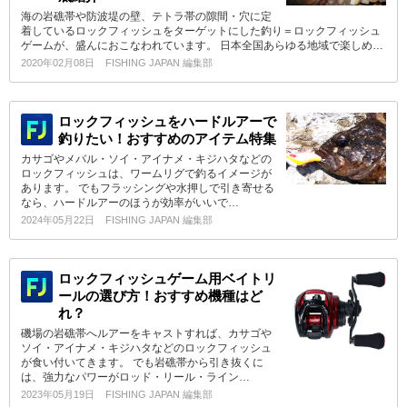
海の岩礁帯や防波堤の壁、テトラ帯の隙間・穴に定
着しているロックフィッシュをターゲットにした釣り＝ロックフィッシュ
ゲームが、盛んにおこなわれています。 日本全国あらゆる地域で楽しめ…
2020年02月08日
FISHING JAPAN 編集部
ロックフィッシュをハードルアーで
釣りたい！おすすめのアイテム特集
カサゴやメバル・ソイ・アイナメ・キジハタなどの
ロックフィッシュは、ワームリグで釣るイメージが
あります。 でもフラッシングや水押しで引き寄せる
なら、ハードルアーのほうが効率がいいで…
2024年05月22日
FISHING JAPAN 編集部
ロックフィッシュゲーム用ベイトリ
ールの選び方！おすすめ機種はど
れ？
磯場の岩礁帯へルアーをキャストすれば、カサゴや
ソイ・アイナメ・キジハタなどのロックフィッシュ
が食い付いてきます。 でも岩礁帯から引き抜くに
は、強力なパワーがロッド・リール・ライン…
2023年05月19日
FISHING JAPAN 編集部