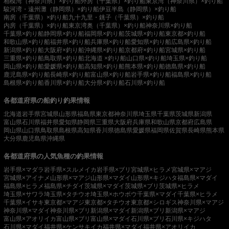
相模湾（神奈川県）×釣り船
外房（千葉県）×釣り船
東京湾（神奈川県）×釣り船
駿河湾・遠州灘（静岡県）×釣り船
伊豆半島（静岡県）×釣り船
南房（千葉県）×釣り船
九十九里・銚子（千葉県）×釣り船
内房（千葉県）×釣り船
東京湾奥（千葉県）×釣り船
神奈川県×釣り船
千葉県×釣り船
静岡県×釣り船
福岡県×釣り船
茨城県×釣り船
東京都×釣り船
和歌山県×釣り船
福井県×釣り船
兵庫県×釣り船
愛知県×釣り船
広島県×釣り船
新潟県×釣り船
大阪府×釣り船
沖縄県×釣り船
京都府×釣り船
宮城県×釣り船
三重県×釣り船
鳥取県×釣り船
北海道 ×釣り船
山口県×釣り船
埼玉県×釣り船
岡山県×釣り船
愛媛県×釣り船
高知県×釣り船
熊本県×釣り船
徳島県×釣り船
鹿児島県×釣り船
長崎県×釣り船
富山県×釣り船
岩手県×釣り船
福島県×釣り船
島根県×釣り船
香川県×釣り船
大分県×釣り船
石川県×釣り船
各都道府県の船釣り釣果情報
北海道
岩手県
宮城県
山形県
福島県
東京都
神奈川県
埼玉県
千葉県
茨城県
新潟県
富山県
石川県
福井県
愛知県
静岡県
三重県
大阪府
兵庫県
和歌山県
京都府
広島県
岡山県
山口県
鳥取県
島根県
高知県
香川県
徳島県
愛媛県
福岡県
佐賀県
長崎県
熊本県
大分県
鹿児島県
沖縄県
各都道府県の人気魚種の釣果情報
岩手県×マダラ
岩手県×スルメイカ
岩手県×ブリ
宮城県×ヒラメ
宮城県×マアジ
宮城県×アイナメ
山形県×マアジ
山形県×マダイ
山形県×キジハタ
福島県×マダイ
福島県×ヒラメ
福島県×チダイ
茨城県×マダイ
茨城県×ブリ
茨城県×ヒラメ
埼玉県×サワラ
埼玉県×タチウオ
埼玉県×ホウボウ
千葉県×マダイ
千葉県×ヒラメ
千葉県×イサキ
東京都×マアジ
東京都×タチウオ
東京都×シロギス
神奈川県×マアジ
神奈川県×マダイ
神奈川県×ブリ
新潟県×マダイ
新潟県×ブリ
新潟県×マアジ
富山県×アオリイカ
富山県×ブリ
富山県×マダイ
石川県×ブリ
石川県×キジハタ
石川県×マダイ
福井県×ケンサキイカ
福井県×マダイ
福井県×アオリイカ