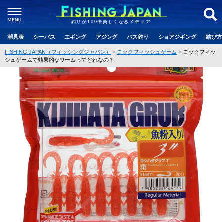
釣りが100倍楽しくなるメディア
潮見表
シーバス
エギング
アジング
バス釣り
ショアジギング
結び方
FISHING JAPAN（フィッシングジャパン）
ロックフィッシュゲーム
ロックフィッ
シュゲームで効果的なワームってどれなの？