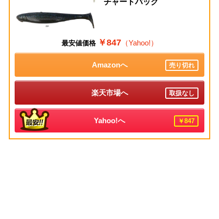
チャートバック
￥847
（Yahoo!）
最安値価格
Amazonへ
売り切れ
楽天市場へ
取扱なし
Yahoo!へ
￥847